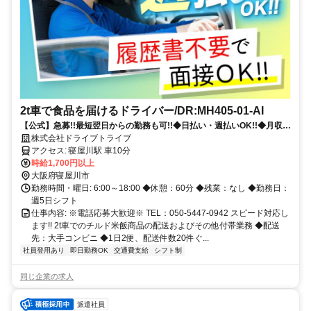
2t車で食品を届けるドライバー/DR:MH405-01-AI
【公式】急募!!最短翌日からの勤務も可!!◆日払い・週払いOK!!◆月収
41万円以上◆履歴書不要◆寮完備◆週休2日◆残業ほぼなし◆正社員登
株式会社ドライブトライブ
用制度あり
アクセス: 寝屋川駅 車10分
時給1,700円以上
大阪府寝屋川市
勤務時間・曜日: 6:00～18:00 ◆休憩：60分 ◆残業：なし ◆勤務日：
週5日シフト
仕事内容: ※電話応募大歓迎※ TEL：050-5447-0942 スピード対応し
ます!! 2t車でのチルド米飯商品の配送およびその他付帯業務 ◆配送
先：大手コンビニ ◆1日2便、配送件数20件ぐ...
社員登用あり
即日勤務OK
交通費支給
シフト制
同じ企業の求人
派遣社員