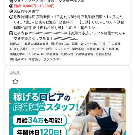
交通・アクセス 直行直帰 ※交通費一部支給
日給10,000円～13,000円
大阪府寝屋川市
勤務時間詳細 実働時間：1日あたり8時間 平均勤務日数：1ヶ月あた
り4日 *週1～勤務も歓迎◎* 勤務時間： 【日勤】8:00～17:00 ※勤務
時間相談可 ※【夜勤相談も可】 *週1日～超自由シ...
仕事内容 ////////////////////////////////////////// 未経験で収入アップを目指すなら★
交通誘導スタッフ募集！ ///////////////////////...
制服あり
業界未経験者歓迎
週1日からOK
副業・WワークOK
主婦・主夫歓迎
60代も応募可
フリーター歓迎
シフト自由
学歴不問
車通勤OK
即日勤務OK
職場見学可
平日のみOK
学生歓迎
経験不問
未経験者歓迎
経験者歓迎
即日払いOK
研修あり
ブランクOK
正社員