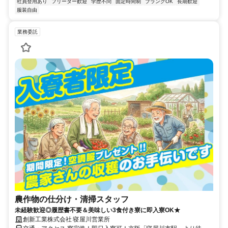
社員登用あり
フリーター歓迎
学歴不問
固定時間制
ブランクOK
長期歓迎
服装自由
業務委託
農作物の仕分け・清掃スタッフ
未経験歓迎◎履歴書不要＆美味しい3食付き寮に即入寮OK★
創新工業株式会社 寝屋川営業所