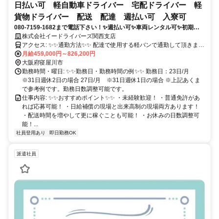
日払い可 軽自動車ドライバー 宅配ドライバー 軽
貨物ドライバー 配送 配達 週払い可 入寮可
080-7159-1682まで電話下さい！✨週払い可✨車両レンタル可✨初期費
用0円✨正社員登用あり✨充実研修✨未経験可✨業務委託✨荷量安定✨日
株式会社イードライバーズ関西支店
払い✨寮完備✨
アクセス: ✨✨通勤方法✨✨ 配達で使用する軽バンで通勤して頂きま
す！
月給459,000円～826,200円
大阪府寝屋川市
勤務時間・曜日: ✨✨勤務日・勤務時間の例✨✨ 勤務日：23日/月
※31日週休2日の場合 27日/月 ※31日週休1日の場合 ※上記あくま
で参考例です。勤務日数調整可能です。
仕事内容: ✨✨おすすめポイント✨✨ ・未経験歓迎！ ・普通免許があ
れば応募可能！ ・日給補償の現場と出来高制の現場両方あります！
・配送時間を増やして更に稼ぐことも可能！ ・お休みの日数調整可
能！...
社員登用あり
即日勤務OK
派遣社員