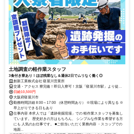
土地調査の軽作業スタッフ
3食付き寮あり！ほぼ残業なし＆週休2日でムリなく働く◎
創新工業株式会社 寝屋川営業所
交通・アクセス 寮完備！即日入寮可！京阪「寝屋川市駅」より徒歩
20分
日給10,500円
大阪府寝屋川市
勤務時間詳細 8:00～17:00 （休憩時間あり） ※現場により異なる ※
早上がりできる日もあり
仕事内容 本求人では「遺跡発掘現場」での 軽作業スタッフを募集し
ています。 歴史好きの方はもちろん、 シンプルな作業を希望する方
にも 人気のお仕事です。 ■ご担当いただく業務内容 ・スコップでの
地面...