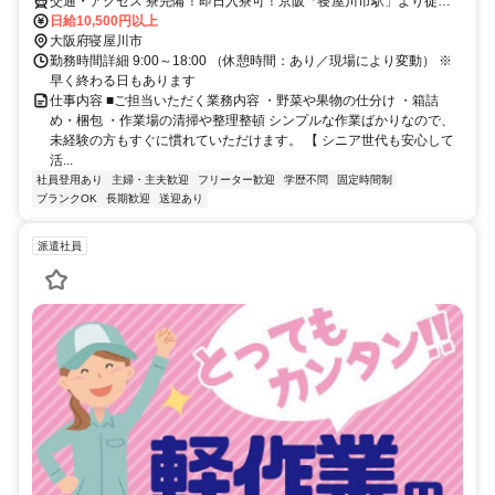
交通・アクセス 寮完備！即日入寮可！京阪「寝屋川市駅」より徒歩
20分
日給10,500円以上
大阪府寝屋川市
勤務時間詳細 9:00～18:00 （休憩時間：あり／現場により変動） ※
早く終わる日もあります
仕事内容 ■ご担当いただく業務内容 ・野菜や果物の仕分け ・箱詰
め・梱包 ・作業場の清掃や整理整頓 シンプルな作業ばかりなので、
未経験の方もすぐに慣れていただけます。 【 シニア世代も安心して
活...
社員登用あり
主婦・主夫歓迎
フリーター歓迎
学歴不問
固定時間制
ブランクOK
長期歓迎
送迎あり
派遣社員