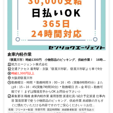
倉庫内軽作業
〈寝屋川市〉時給1300円 小物部品のピッキング、供給作業！ 16時
45分退勤♪
戦力エージェント株式会社
交通アクセス 最寄駅：京阪「寝屋川市駅」 寝屋川市駅より車で8分
時給1,300円以上
大阪府寝屋川市
勤務曜日・時間 ＊勤務時間 9：00～16：45（実働6時間45分）また
は8：15～16：45(実働7時間30分) ＊勤務曜日 月～金 即日～勤務可
能です！ まずは職場見学からOK お問合せ下さい☆
募集要項 職種 倉庫内軽作業 雇用形態 派遣社員 / 紹介予定派遣 仕事内
容 製造部署で使う小物部品のピッキング、供給作業 未経験の方もす
ぐに慣れていただける内容ですのでご安心ください♪ ☆お仕...
長期
フリーター歓迎
学歴不問
固定時間制
未経験者歓迎
住宅手当あり