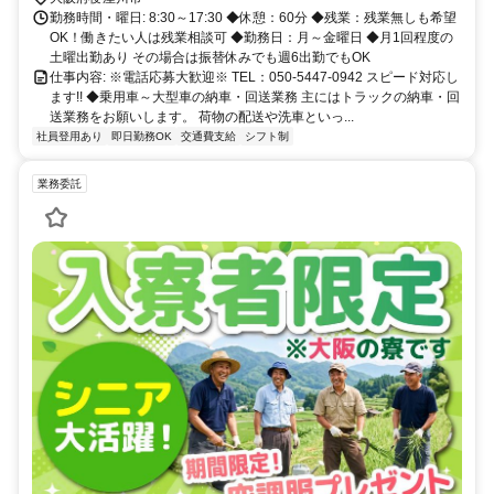
勤務時間・曜日: 8:30～17:30 ◆休憩：60分 ◆残業：残業無しも希望
OK！働きたい人は残業相談可 ◆勤務日：月～金曜日 ◆月1回程度の
土曜出勤あり その場合は振替休みでも週6出勤でもOK
仕事内容: ※電話応募大歓迎※ TEL：050-5447-0942 スピード対応し
ます!! ◆乗用車～大型車の納車・回送業務 主にはトラックの納車・回
送業務をお願いします。 荷物の配送や洗車といっ...
社員登用あり
即日勤務OK
交通費支給
シフト制
業務委託