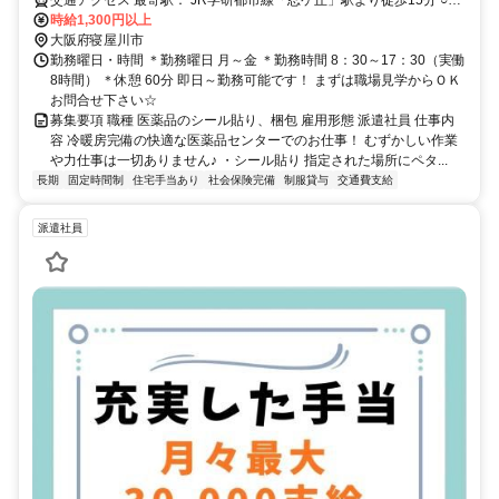
交通アクセス 最寄駅： JR学研都市線「忍ケ丘」駅より徒歩15分 ○バ
イク・自転車通勤OK○
時給1,300円以上
大阪府寝屋川市
勤務曜日・時間 ＊勤務曜日 月～金 ＊勤務時間 8：30～17：30（実働
8時間） ＊休憩 60分 即日～勤務可能です！ まずは職場見学からＯＫ
お問合せ下さい☆
募集要項 職種 医薬品のシール貼り、梱包 雇用形態 派遣社員 仕事内
容 冷暖房完備の快適な医薬品センターでのお仕事！ むずかしい作業
や力仕事は一切ありません♪ ・シール貼り 指定された場所にペタ...
長期
固定時間制
住宅手当あり
社会保険完備
制服貸与
交通費支給
派遣社員