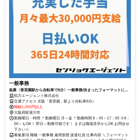
一般事務
急募〈香里園駅から自転車で8分〉一般事務/決まったフォーマットに入
力するだけ！
戦力エージェント株式会社
交通アクセス 京阪「香里園」駅より自転車8分♪
時給1,350円以上
大阪府寝屋川市
勤務曜日・時間 ＊勤務曜日 月～金 ＊勤務時間 8：45～17：00 ※9：
00～もOK！ 即日～勤務可能です！ まずは職場見学からOK お問合せ
下さい☆
募集要項 職種 一般事務 雇用形態 派遣社員 仕事内容 ＼フォーマット