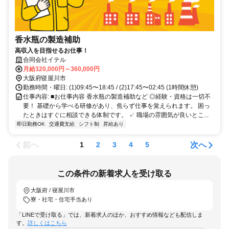
香水瓶の製造補助
高収入を目指せるお仕事！
合同会社イテル
月給320,000円～360,000円
大阪府寝屋川市
勤務時間・曜日: (1)09:45〜18:45 / (2)17:45〜02:45 (1時間休憩)
仕事内容: ■お仕事内容 香水瓶の製造補助など ◎経験・資格は一切不
要！ 基礎から学べる研修があり、焦らず仕事を覚えられます。 困っ
たときはすぐに相談できる体制です。 ✓ 職場の雰囲気が良いとこ...
即日勤務OK
交通費支給
シフト制
昇給あり
前へ
次へ
1
2
3
4
5
この条件の新着求人を受け取る
大阪府 / 寝屋川市
寮・社宅・住宅手当あり
「LINEで受け取る」では、新着求人のほか、おすすめ情報なども配信しま
す。
詳しくはこちら