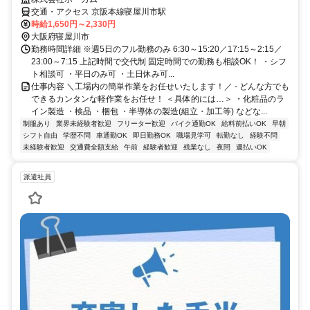
交通・アクセス 京阪本線寝屋川市駅
時給1,650円～2,330円
大阪府寝屋川市
勤務時間詳細 ※週5日のフル勤務のみ 6:30～15:20／17:15～2:15／
23:00～7:15 上記時間で交代制 固定時間での勤務も相談OK！ ・シフ
ト相談可 ・平日のみ可 ・土日休み可...
仕事内容 ＼工場内の簡単作業をお任せいたします！／ - どんな方でも
できるカンタンな軽作業をお任せ！ ＜具体的には…＞ ・化粧品のラ
イン製造 ・検品 ・梱包 ・半導体の製造(組立・加工等) などな...
制服あり
業界未経験者歓迎
フリーター歓迎
バイク通勤OK
給料前払いOK
早朝
シフト自由
学歴不問
車通勤OK
即日勤務OK
職場見学可
転勤なし
経験不問
未経験者歓迎
交通費全額支給
午前
経験者歓迎
残業なし
夜間
週払いOK
派遣社員