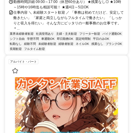
勤務時間詳細 09:00～17:00（休憩60分あり） ★残業なし◎ ★10時
～15時や16時迄も相談可能！ ★週4日～5日OK
仕事内容 ＼ 未経験スタート歓迎 ／ 「事務は初めてだけど、安定して
働きたい」 「家庭と両立しながらフルタイムで働きたい」 「しっか
りと収入を得たい」 そんな方にピッタリの一般事務のお仕事です。
＊...
業界未経験者歓迎
社員登用あり
主婦・主夫歓迎
フリーター歓迎
バイク通勤OK
シフト自由
学歴不問
車通勤OK
即日勤務OK
固定時間制
平日のみOK
転勤なし
経験不問
未経験者歓迎
経験者歓迎
ネイルOK
残業なし
ブランクOK
長期歓迎
フルタイム歓迎
アルバイト・パート