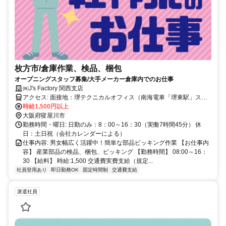
枚方市/倉庫作業、検品、梱包
オープニングスタッフ募集/大手メーカー倉庫内でのお仕事
㈱J's Factory 関西支店
アクセス: 面接地：堺テクニカルオフィス（南海電車「堺東駅」ス
グ） 堺市堺区北瓦町2-4-18 現代堺東駅前ビル7階 ※リモート面接
時給1,500円以上
OK
大阪府寝屋川市
勤務時間・曜日: 日勤のみ：8：00～16：30（実働7時間45分） 休
日：土日祝（会社カレンダーによる）
仕事内容: 男女幅広く活躍中！簡単な部品ピッキング作業 【お仕事内
容】 産業部品の検品、梱包、ピッキング 【勤務時間】 08:00～16：
30 【給料】 時給:1,500 交通費実費支給（規定...
社員登用あり
即日勤務OK
固定時間制
交通費支給
派遣社員