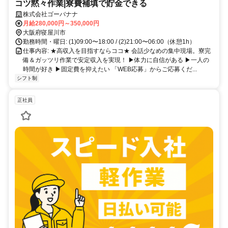
コツ黙々作業|寮費補填で貯金できる
株式会社ゴーバナナ
月給280,000円～350,000円
大阪府寝屋川市
勤務時間・曜日: (1)09:00〜18:00 / (2)21:00〜06:00（休憩1h）
仕事内容: ★高収入を目指すならココ★ 会話少なめの集中現場。寮完
備＆ガッツリ作業で安定収入を実現！ ▶︎体力に自信がある ▶︎一人の
時間が好き ▶︎固定費を抑えたい 「WEB応募」からご応募くだ...
シフト制
正社員