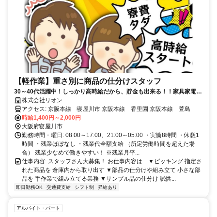
【軽作業】重さ別に商品の仕分けスタッフ
30～40代活躍中！しっかり高時給だから、貯金も出来る！！家具家電付
き寮完備寮費！！
株式会社リオン
アクセス: 京阪本線 寝屋川市 京阪本線 香里園 京阪本線 萱島
時給1,400円～2,000円
大阪府寝屋川市
勤務時間・曜日: 08:00～17:00、21:00～05:00 ・実働8時間 ・休憩1
時間 ・残業ほぼなし ・残業代全額支給 （所定労働時間を超えた場
合） 残業少なめで働きやすい！ ※残業月平...
仕事内容: スタッフさん大募集！ お仕事内容は... ▼ピッキング 指定さ
れた商品を 倉庫内から取り出す ▼部品の仕分けや組み立て 小さな部
品を 手作業で組み立てる業務 ▼サンプル品の仕分け 試供...
即日勤務OK
交通費支給
シフト制
昇給あり
アルバイト・パート