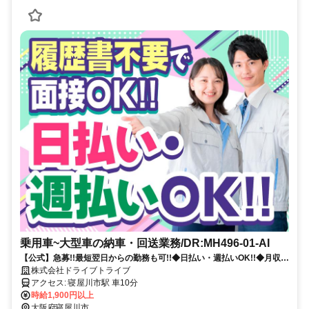
乗用車~大型車の納車・回送業務/DR:MH496-01-AI
【公式】急募!!最短翌日からの勤務も可!!◆日払い・週払いOK!!◆月収
33万円以上◆履歴書不要◆寮完備◆土日休み◆正社員登用制度あり
株式会社ドライブトライブ
アクセス: 寝屋川市駅 車10分
時給1,900円以上
大阪府寝屋川市