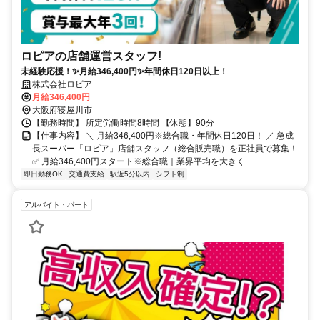
ロピアの店舗運営スタッフ!
未経験応援！✨月給346,400円✨年間休日120日以上！
株式会社ロピア
月給346,400円
大阪府寝屋川市
【勤務時間】 所定労働時間8時間 【休憩】90分
【仕事内容】 ＼ 月給346,400円※総合職・年間休日120日！ ／ 急成
長スーパー「ロピア」店舗スタッフ（総合販売職）を正社員で募集！
✅ 月給346,400円スタート※総合職｜業界平均を大きく...
即日勤務OK
交通費支給
駅近5分以内
シフト制
アルバイト・パート