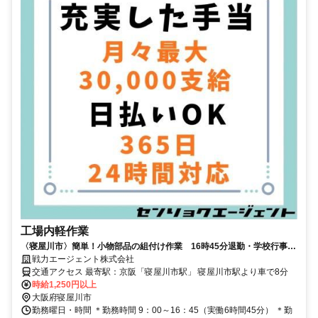
工場内軽作業
〈寝屋川市〉簡単！小物部品の組付け作業 16時45分退勤・学校行事の
考慮OK♪
戦力エージェント株式会社
交通アクセス 最寄駅：京阪「寝屋川市駅」 寝屋川市駅より車で8分
時給1,250円以上
大阪府寝屋川市
勤務曜日・時間 ＊勤務時間 9：00～16：45（実働6時間45分） ＊勤