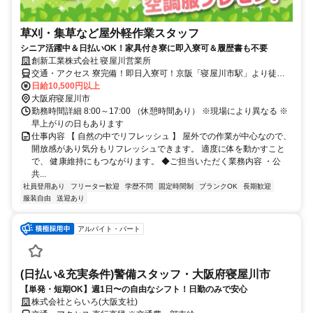
草刈・集草など屋外軽作業スタッフ
シニア活躍中＆日払いOK！家具付き寮に即入寮可＆履歴書も不要
創新工業株式会社 寝屋川営業所
交通・アクセス 寮完備！即日入寮可！京阪「寝屋川市駅」より徒歩
20分
日給10,500円以上
大阪府寝屋川市
勤務時間詳細 8:00～17:00 （休憩時間あり） ※現場により異なる ※
早上がりの日もあります
仕事内容 【 自然の中でリフレッシュ 】 屋外での作業が中心なので、
開放感があり気分もリフレッシュできます。 適度に体を動かすこと
で、 健康維持にもつながります。 ◆ご担当いただく業務内容 ・公
共...
社員登用あり
フリーター歓迎
学歴不問
固定時間制
ブランクOK
長期歓迎
服装自由
送迎あり
アルバイト・パート
(日払い&充実条件)警備スタッフ・大阪府寝屋川市
【単発・短期OK】週1日〜の自由なシフト！日勤のみで安心
株式会社とらいろ(大阪支社)