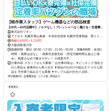
【軽作業スタッフ】ゲーム機器などの部品検査
【20代～40代活躍中】ノルマなし！プレッシャーなく働ける！交通費全
額支給／通勤費ゼロで負担なし、安心して働ける環境
株式会社リオン
アクセス: 札幌市電山鼻線 中央区役所前 札幌市営東西線 西１１丁
目 札幌市電山鼻線 西１５丁目
時給1,420円～1,720円
大阪府寝屋川市
勤務時間・曜日: 08:00～17:00、21:00～05:00 ・実働8時間 ・休憩1
時間 ・残業ほぼなし ・残業代全額支給 （所定労働時間を超えた場
合） 残業少なめで働きやすい！ ※残業月平...
仕事内容: スタッフさん大募集！ お仕事内容は... ▼ピッキング 指定さ
れた商品を 倉庫内から取り出す ▼部品の仕分けや組み立て 小さな部
品を 手作業で組み立てる業務 ▼サンプル品の仕分け 試供...
即日勤務OK
交通費支給
シフト制
昇給あり
業務委託