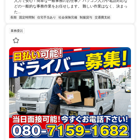
入力で安心！簡単な一般事務のお仕事／ パソコン入力や電話対応な
どの一般的な事務作業をお任せします。 難しい作業はなく、決まっ
た...
長期
固定時間制
住宅手当あり
社会保険完備
制服貸与
交通費支給
業務委託