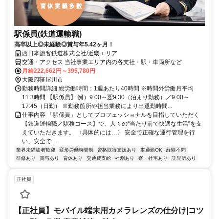
駅係員(鉄道運輸職)
高卒以上◎未経験◎賞与年5.42ヶ月！
西日本旅客鉄道株式会社/近畿エリア
交通・アクセス 当社事業エリア内の各支社・駅・車両所など
月給222,662円～395,780円
大阪府寝屋川市
勤務時間詳細 総労働時間：1週あたり40時間 ※時間外労働月平均
11.3時間 【駅係員】 例）9:00～翌9:30（泊まり勤務）／9:00～
17:45（日勤） ※勤務箇所や担当業務により出退勤時間...
仕事内容 「駅係員」としてプロフェッショナルを目指していただく
【鉄道運輸職／駅務コース】で、人々の“当たり前で快適な生活”を支
えていただきます。 〈具体的には…〉 安全で正確な運行管理を行
い、安全で...
業界未経験者歓迎
変形労働時間制
資格取得支援あり
車通勤OK
経験不問
研修あり
賞与あり
育休あり
交通費支給
社割あり
寮・社宅あり
託児所あり
正社員
【正社員】モバイル端末用カメラレンズの仕分け|コツ