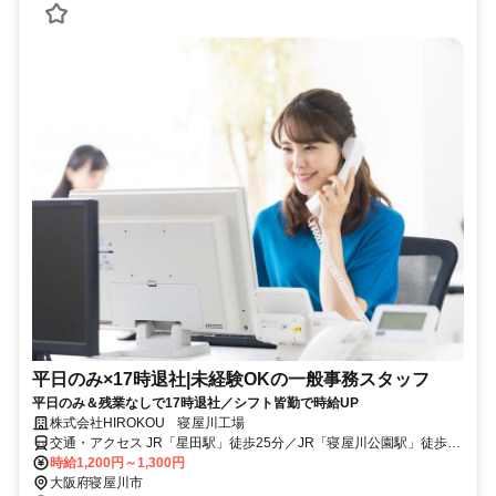
平日のみ×17時退社|未経験OKの一般事務スタッフ
平日のみ＆残業なしで17時退社／シフト皆勤で時給UP
株式会社HIROKOU 寝屋川工場
交通・アクセス JR「星田駅」徒歩25分／JR「寝屋川公園駅」徒歩25
分
時給1,200円～1,300円
大阪府寝屋川市