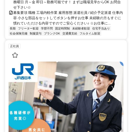
務曜日 月～金 即日～勤務可能です！ まずは職場見学からOK お問合
せ下さい☆
募集要項 職種 工場内軽作業 雇用形態 派遣社員 / 紹介予定派遣 仕事内
容 小さな部品をセットしてボタンを押すお仕事 未経験の方もすぐに
慣れていただける内容ですのでご安心ください♪ ☆お仕事に...
長期
フリーター歓迎
学歴不問
固定時間制
未経験者歓迎
住宅手当あり
社会保険完備
制服貸与
ブランクOK
交通費支給
フルタイム歓迎
正社員