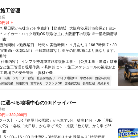
の施工管理
興業
00円以上
 星田駅から徒歩7分(事務所) 【勤務地】 大阪府寝屋川市寝屋2丁目1‐
25(事務所) ＊マイカー・バイク通勤OK 現場は主に大阪府下の現場 ※一部近隣府県
川市
定時間制 ＜勤務曜日・時間＞ 実働時間： １月あたり 166.7時間 7：30
（実働8h・休憩1.5h） ※残業ほぼなし ※その他現場により異なります。
時...
【 仕事内容 】 インフラ整備跡道路本復旧工事・（公共工事・道路）駐車
など施工管理と現場作業 ＜具体的に＞ ・施工スケジュールの策定およ
工現場での安全管理 ・資材や機...
り
長期
フリーター歓迎
社会保険あり
バイク通勤OK
学歴不問
固定時間制
会保険完備
制服貸与
賞与あり
ブランクOK
交通費支給
長期歓迎
昇給あり
に選べる地場中心の10tドライバー
運輸
00円～380,000円
クセス】 ・JR「寝屋川公園駅」から車で5分、徒歩14分 ・JR「星田
で7分 ・各線「大日駅」から車で19分 ・京阪「枚方駅」から車で25分
K！
川市
 5：00～16：00 ※休憩2～3時間有ります 残業あり1時間程度