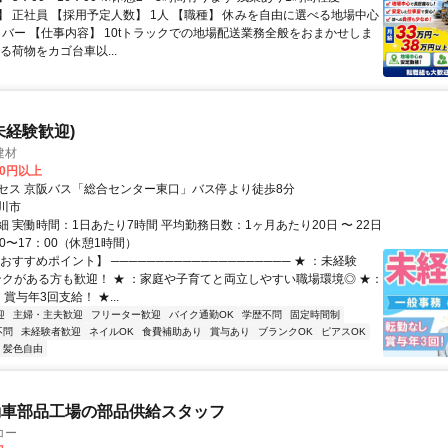
】 正社員 【採用予定人数】 1人 【職種】 休みを自由に選べる地場中心
ライバー 【仕事内容】 10tトラックでの地場配送業務全般をおまかせしま
る荷物をカゴ台車以...
未経験歓迎)
建材
00円以上
セス 京阪バス「総合センター東口」バス停より徒歩8分
川市
 実働時間：1日あたり7時間 平均勤務日数：1ヶ月あたり20日 〜 22日
0〜17：00（休憩1時間）
おすすめポイント】 ──────────────────── ★ ：未経験
ンクがある方も歓迎！ ★ ：家庭や子育てと両立しやすい職場環境◎ ★：
賞与年3回支給！ ★...
迎
主婦・主夫歓迎
フリーター歓迎
バイク通勤OK
学歴不問
固定時間制
不問
未経験者歓迎
ネイルOK
食費補助あり
賞与あり
ブランクOK
ピアスOK
・髪色自由
動車部品工場の部品供給スタッフ
コー