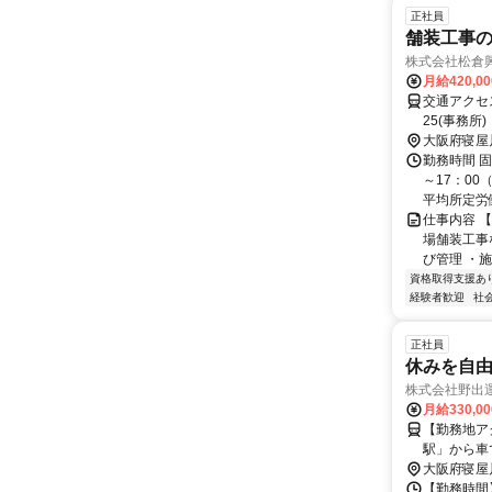
正社員
舗装工事
株式会社松倉
月給420,0
交通アクセス
大阪府寝屋
勤務時間 固
～17：00
平均所定労働
仕事内容 
場舗装工事
び管理 ・施
資格取得支援あ
経験者歓迎
社
正社員
休みを自由
株式会社野出
月給330,0
【勤務地ア
駅」から車
〇車通勤O
大阪府寝屋
【勤務時間】