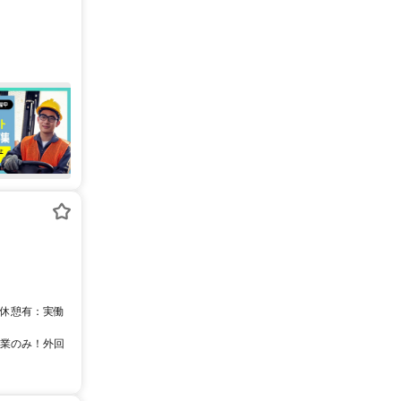
 (休憩有：実働
営業のみ！外回