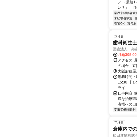
／ （最短
い？」 「I
業界未経験者歓
未経験者歓迎
在宅OK
賞与あ
正社員
歯科衛生
医療法人 邦
月給305,0
アクセス: 最寄りの萱島駅から徒歩約5分の距離にあります。公共交通機関をご利用
の場合、京
さい。
大阪府寝屋
勤務時間・曜日
15:30 
ライ...
仕事内容:
適な治療環
者様への口腔
変形労働時間制
正社員
倉庫内で
松田運輸株式