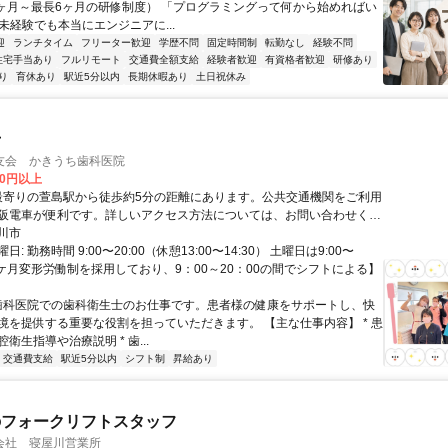
1ヶ月～最長6ヶ月の研修制度） 「プログラミングって何から始めればい
T未経験でも本当にエンジニアに...
迎
ランチタイム
フリーター歓迎
学歴不問
固定時間制
転勤なし
経験不問
住宅手当あり
フルリモート
交通費全額支給
経験者歓迎
有資格者歓迎
研修あり
り
育休あり
駅近5分以内
長期休暇あり
土日祝休み
士
友会 かきうち歯科医院
00円以上
阪電車が便利です。詳しいアクセス方法については、お問い合わせくだ
川市
: 勤務時間 9:00〜20:00（休憩13:00〜14:30） 土曜日は9:00〜
【１ケ月変形労働制を採用しており、9：00～20：00の間でシフトによる】
 歯科医院での歯科衛生士のお仕事です。患者様の健康をサポートし、快
境を提供する重要な役割を担っていただきます。 【主な仕事内容】 * 患
衛生指導や治療説明 * 歯...
交通費支給
駅近5分以内
シフト制
昇給あり
のフォークリフトスタッフ
会社 寝屋川営業所