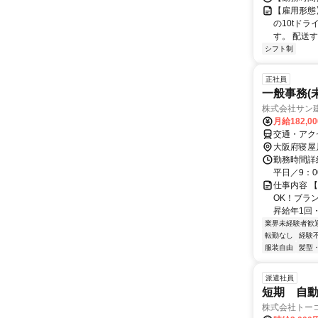
【雇用形態
の10tド
す。 配送す
シフト制
正社員
一般事務(
株式会社サン
月給182,0
交通・アク
大阪府寝屋
勤務時間詳細
平日／9：0
仕事内容 【
OK！ブラ
昇給年1回・
業界未経験者歓
転勤なし
経験
服装自由
髪型
派遣社員
短期 自
株式会社トー