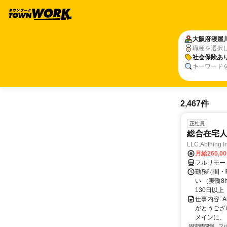
大阪府
寝屋
職種を選択
社会保険あ
キーワード
2,467件
正社員
総合在宅
LLC.Abthing I
月給260,0
フルリモー
勤務時間・曜
い （実働
130日以上（
仕事内容: 
がとうござ
メインに、「
固定時間制
フ