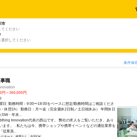
川市
してください
り
を選択してください
条件保
人事職
nnovation
00円～360,000円
ト
日: 勤務時間：9:00〜18:00をベースに想定/勤務時間はご相談くださ
8h・休憩1h） 勤務日：月〜金（完全週休2日制／土日祝休み） 年間休日
GW・年末...
Abthing Innovation代表の西山です。 弊社の求人をご覧いただき、あり
います。 . 私たちは今、携帯ショップや携帯イベントなどの通信業界を
従業員...
ルリモート
残業なし
在宅OK