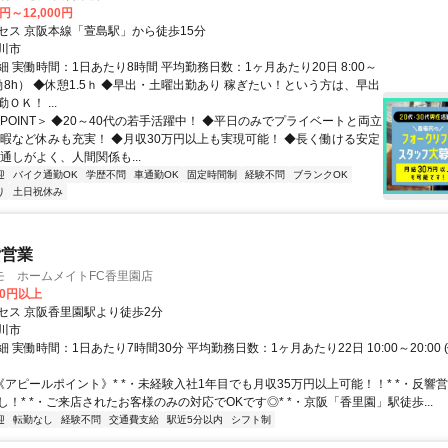
0円～12,000円
セス 京阪本線「萱島駅」から徒歩15分
川市
 実働時間：1日あたり8時間 平均勤務日数：1ヶ月あたり20日 8:00～
実働8h） ◆休憩1.5ｈ ◆早出・土曜出勤あり 稼ぎたい！という方は、早出
ＯＫ！ ...
POINT＞ ◆20～40代の若手活躍中！ ◆平日のみでプライベートと両立
休暇など休みも充実！ ◆月収30万円以上も実現可能！ ◆長く働ける安定
通しがよく、人間関係も...
迎
バイク通勤OK
学歴不問
車通勤OK
固定時間制
経験不問
ブランクOK
り
土日祝休み
貸営業
モ ホームメイトFC香里園店
00円以上
セス 京阪香里園駅より徒歩2分
川市
 実働時間：1日あたり7時間30分 平均勤務日数：1ヶ月あたり22日 10:00～20:00
*《アピールポイント》* *・未経験入社1年目でも月収35万円以上可能！！* *・反響
！* *・ご来店されたお客様のみの対応でOKです◎* *・京阪「香里園」駅徒歩...
迎
転勤なし
経験不問
交通費支給
駅近5分以内
シフト制