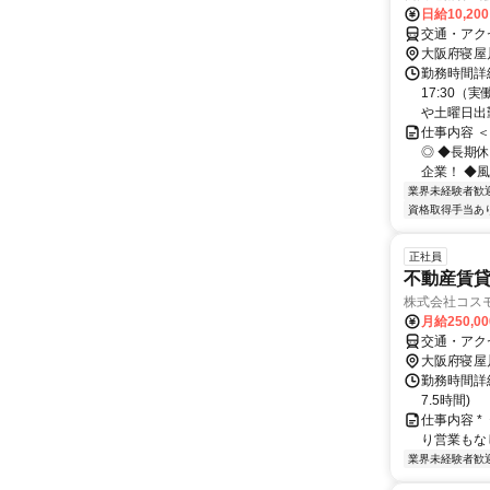
日給10,20
交通・アク
大阪府寝屋
勤務時間詳細
17:30（
や土曜日出勤
仕事内容 ＜
◎ ◆長期
企業！ ◆風
業界未経験者歓
資格取得手当あ
正社員
不動産賃
株式会社コス
月給250,0
交通・アク
大阪府寝屋
勤務時間詳細
7.5時間)
仕事内容 
り営業もなし
業界未経験者歓