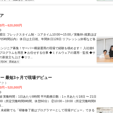
ニア
00円～620,000円
ト
日: フレックスタイム制・コアタイム10:00〜15:00／実働8h 残業ほぼ
均5時間以内） 休日は土日祝、年間休日128日 リフレッシュ休暇など各
 エンジニア募集！サーバー構築運用の現場で経験を積めます！ 入社後6
プログラムを用意 ▶お任せする仕事 ◆ミドルウェアの運用・監視 ◆サ
新規立ち上げ ◆リリ...
在宅OK
昇給あり
ー 最短3ヶ月で現場デビュー
アクト
00円～520,000円
ト
 実働時間：1日あたり8時間 平均勤務日数：1ヶ月あたり18日 〜 21日
18:00（所定労働時間8時間、休憩60分） ②10:00～19:00（所定労働時間8
..
＼ 未経験でも「研修修了後はプログラマーとして現場デビュー」できる