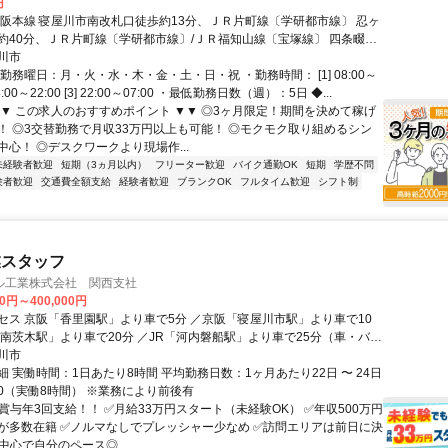
円
京阪本線 寝屋川市南改札口徒歩約13分、ＪＲ片町線〔学研都市線〕 忍ヶ
約40分、ＪＲ片町線〔学研都市線〕/ＪＲ福知山線〔宝塚線〕 四条畷西
6分 京阪「寝屋川市」駅より徒歩15分 ★バイク＆自転車通勤OK
川市
勤務曜日：月・火・水・木・金・土・日・祝 ・勤務時間： [1] 08:00～
] 13:00～22:00 [3] 22:00～07:00 ・最低勤務日数（週）：5日 ◆...
▼▼ この求人のおすすめポイント ▼▼ ◎3ヶ月限定！期間を決めて稼げ
！ ◎3交替勤務で月収33万円以上も可能！ ◎モクモク取り組めるシン
心！ ◎デスクワークより現場作...
未経験者歓迎
短期（3ヵ月以内）
フリーター歓迎
バイク通勤OK
短期
学歴不問
験者歓迎
交通費全額支給
経験者歓迎
ブランクOK
フルタイム歓迎
シフト制
業スタッフ
ル工業株式会社 関西支社
00円～400,000円
セス 京阪「香里園駅」より車で5分 ／京阪「寝屋川市駅」より車で10
「南茨木駅」より車で20分 ／JR「河内磐船駅」より車で25分（車・バイ
）
川市
 実働時間：1日あたり8時間 平均勤務日数：1ヶ月あたり22日 〜 24日
7:30（実働8時間） ※業務により前後有
賞与年3回支給！！ ✅月給33万円スタート（未経験OK） ✅年収500万円
が多数在籍 ✅ノルマなしでプレッシャー少なめ ✅訪問エリアは前日に決
中心で自分のペース◎ ...