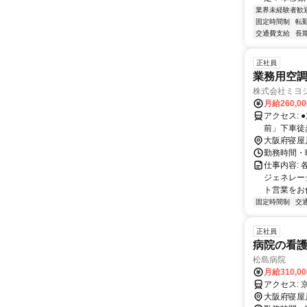
業界未経験者歓
固定時間制
転
交通費支給
長
正社員
業務用空調
株式会社ミヨシ
月給260,0
アクセス: ●京阪「寝屋川市駅」より京阪バス「石津」下車徒歩2分 ●「菅原神社
前」下車徒
大阪府寝屋
勤務時間・曜日
仕事内容:
ジェネレー
ト営業をお任
固定時間制
交
正社員
病院の看
松島病院
月給310,0
大阪府寝屋