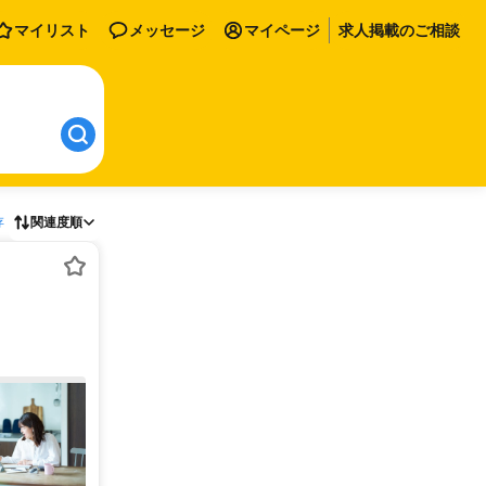
マイリスト
メッセージ
マイページ
求人掲載のご相談
存
関連度順