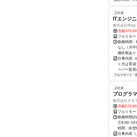
正社員
ITエンジ
株式会社Ring
月給370,0
フルリモー
勤務時間・曜
なし（月平
種休暇あり
仕事内容:
ヶ月は育成
ーバー監視の
フルリモート
正社員
プログラマ
株式会社ネオ
月給270,0
フルリモー
勤務時間詳細
①9:00~
時間、休憩6.
仕事内容 