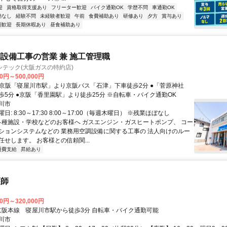
迎
資格取得支援あり
フリーター歓迎
バイク通勤OK
学歴不問
車通勤OK
勤なし
経験不問
未経験者歓迎
午前
食費補助あり
研修あり
夕方
賞与あり
期歓迎
長期休暇あり
昼食補助あり
設備工事の営業 兼 施工管理職
テック(大阪ガスの特約店)
00円～500,000円
歩5分 ●京阪「香里園駅」より徒歩25分 ※自転車・バイク通勤OK
川市
: 8:30～17:30 8:00～17:00（毎週木曜日） ※残業ほぼなし
 各種施設・学校などのお客様へ ガスエンジン・ガスヒートポンプ、 コー
ションシステムなどの 業務用空調設備に関する工事の 法人向けのルー
せします。 お客様との信頼関...
通費支給
昇給あり
護師
00円～320,000円
アクセス: 京阪本線 寝屋川市駅から徒歩3分 自転車・バイク通勤可能
川市