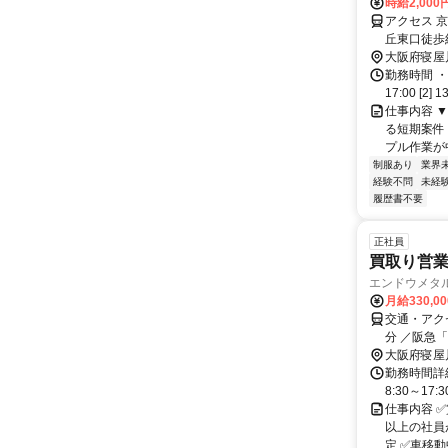
時給2,000
アクセス 
丘東口徒歩
口徒歩約5
大阪府寝屋
勤務時間 ・
17:00 [2
仕事内容 
る短期案件
プル作業が中
制服あり
業界
経験不問
未経
履歴書不要
正社員
買取り営
エンドウメタ
月給330,0
交通・アク
分 ／阪急
ク通勤OK
大阪府寝屋
勤務時間詳細
8:30～1
仕事内容 ✅
以上の社員
定 ✅車移動