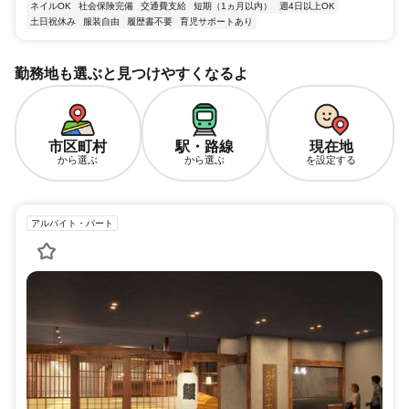
ネイルOK
社会保険完備
交通費支給
短期（1ヵ月以内）
週4日以上OK
土日祝休み
服装自由
履歴書不要
育児サポートあり
勤務地も選ぶと見つけやすくなるよ
市区町村
駅・路線
現在地
から選ぶ
から選ぶ
を設定する
アルバイト・パート