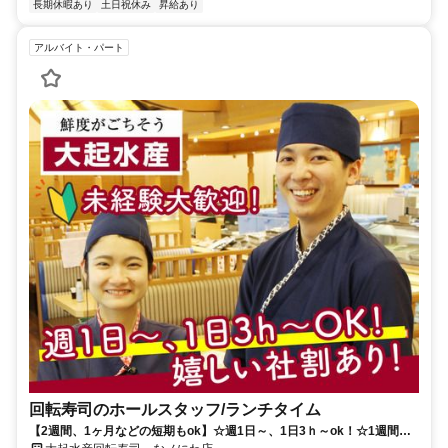
長期休暇あり
土日祝休み
昇給あり
アルバイト・パート
回転寿司のホールスタッフ/ランチタイム
【2週間、1ヶ月などの短期もok】☆週1日～、1日3ｈ～ok！☆1週間毎