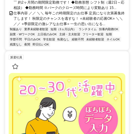
￣ 約2ヶ月間の期間限定勤務です！ ◆勤務形態 シフト制（週2日～応
相談） ◆勤務時間 ※パークのクローズ時間により変動あり 15...
仕事内容 ／／ ＼＼ 毎年この時期限定のお仕事 定員になり次第募集終
了します！ 秋限定のチャンスを逃すな！ ⭐未経験者の応募OK⭐ ＼＼
／／ ⭐季節限定の激レアなお仕事⭐ 一生の思い出になる...
制服あり
業界未経験者歓迎
短期（3ヵ月以内）
ランチタイム
扶養内勤務OK
副業・WワークOK
土日祝のみOK
主婦・主夫歓迎
フリーター歓迎
短期
学歴不問
平日のみOK
学生歓迎
転勤なし
経験不問
未経験者歓迎
ネイルOK
残業なし
夜間
即日払いOK
派遣社員