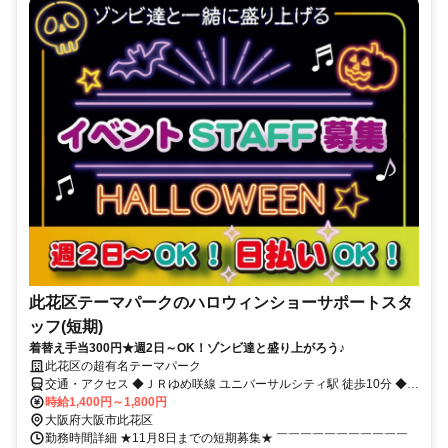
此花区テーマパークのハロウィンショーサポートスタ
ッフ(短期)
着替え手当300円★週2日～OK！ゾンビ達と盛り上がろう♪
此花区の超有名テーマパーク
交通・アクセス ◆ＪＲゆめ咲線 ユニバーサルシティ駅 徒歩10分 ◆Ｊ
Ｒゆめ咲線 桜島駅 徒歩3分 ◆大阪環状線 西九条駅 徒歩10分
時給1,400円～1,800円
大阪府大阪市此花区
勤務時間詳細 ★11月8日までの短期募集★ ￣￣￣￣￣￣￣￣￣￣￣