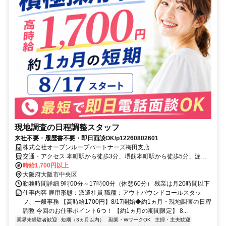
現地調査の日程調整スタッフ
来社不要・履歴書不要・即日面談OK/p12260802601
株式会社オープンループパートナーズ梅田支店
交通・アクセス 本町駅から徒歩3分、堺筋本町駅から徒歩5分、淀屋
橋駅から徒歩7分
時給1,700円以上
大阪府大阪市中央区
勤務時間詳細 9時00分～17時00分（休憩60分） 残業は月20時間以下
仕事内容 雇用形態：派遣社員 職種：アウトバウンドコールスタッ
フ、一般事務 【高時給1700円】8/17開始◆約1ヵ月・現地調査の日程
調整 今回のお仕事ポイント6つ！ 【約1ヵ月の期間限定】 8...
業界未経験者歓迎
短期（3ヵ月以内）
副業・WワークOK
主婦・主夫歓迎