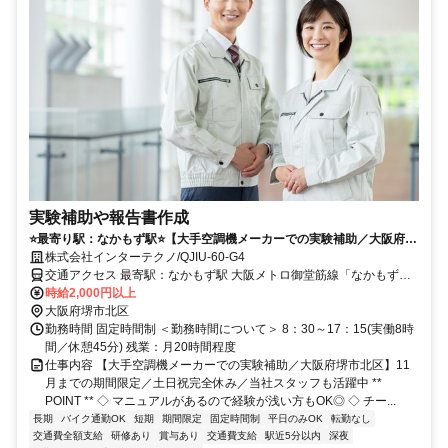
実験補助や報告書作成
⭐️最寄り駅：なかもず駅⭐️【大手空調機メーカーでの実験補助／大阪府堺
市北区】11月までの期間限定／土日祝完全休み／当社スタッフも活躍中
株式会社インターテクノ/QJIU-60-G4
交通アクセス 最寄駅：なかもず駅 大阪メトロ御堂筋線「なかもず」
駅より徒歩10分 南海高野線「白鷺」駅より徒歩10分 ＊バイク・自転
時給2,000円以上
車通勤OK
大阪府堺市北区
勤務時間 固定時間制 ＜勤務時間について＞ 8：30～17：15(実働8時
間／休憩45分) 残業：月20時間程度
仕事内容 【大手空調機メーカーでの実験補助／大阪府堺市北区】11
月までの期間限定／土日祝完全休み／当社スタッフも活躍中 **
POINT ** ◇ マニュアルがあるので経験が浅い方もOK◎ ◇ チー...
長期
バイク通勤OK
短期
期間限定
固定時間制
平日のみOK
転勤なし
交通費全額支給
研修あり
賞与あり
交通費支給
駅近5分以内
深夜