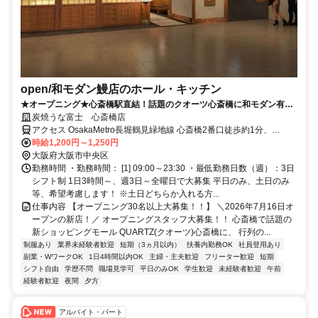
open/和モダン鰻店のホール・キッチン
★オープニング★心斎橋駅直結！話題のクオーツ心斎橋に和モダン有名
鰻店がGrandOPEN！絶品賄い付
炭焼うな富士 心斎橋店
アクセス OsakaMetro長堀鶴見緑地線 心斎橋2番口徒歩約1分、
OsakaMetro四つ橋線 四ツ橋1-A口徒歩約6分、OsakaMetro長堀鶴見
時給1,200円～1,250円
緑地線 長堀橋5-B口徒歩約7分 Osaka Metro御堂筋線・長堀鶴見緑地
大阪府大阪市中央区
線「心斎橋駅」直結
勤務時間 ・勤務時間： [1] 09:00～23:30 ・最低勤務日数（週）：3日
シフト制 1日3時間～、週3日～全曜日で大募集 平日のみ、土日のみ
等、希望考慮します！ ※土日どちらか入れる方...
仕事内容 【オープニング30名以上大募集！！】 ＼2026年7月16日オ
ープンの新店！／ オープニングスタッフ大募集！！ 心斎橋で話題の
新ショッピングモール QUARTZ(クオーツ)心斎橋に、 行列の...
制服あり
業界未経験者歓迎
短期（3ヵ月以内）
扶養内勤務OK
社員登用あり
副業・WワークOK
1日4時間以内OK
主婦・主夫歓迎
フリーター歓迎
短期
シフト自由
学歴不問
職場見学可
平日のみOK
学生歓迎
未経験者歓迎
午前
経験者歓迎
夜間
夕方
アルバイト・パート