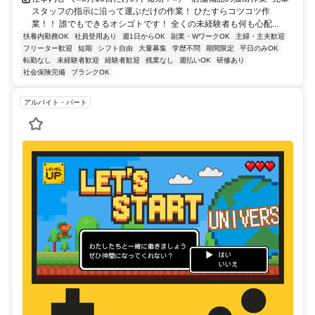
スタッフの指示に沿って運ぶだけの作業！ ひたすらコツコツ作
業！！ 誰でもできるオシゴトです！ 全くの未経験者も何も心配...
扶養内勤務OK
社員登用あり
週1日からOK
副業・WワークOK
主婦・主夫歓迎
フリーター歓迎
短期
シフト自由
大量募集
学歴不問
期間限定
平日のみOK
転勤なし
未経験者歓迎
経験者歓迎
残業なし
週払いOK
研修あり
社会保険完備
ブランクOK
アルバイト・パート