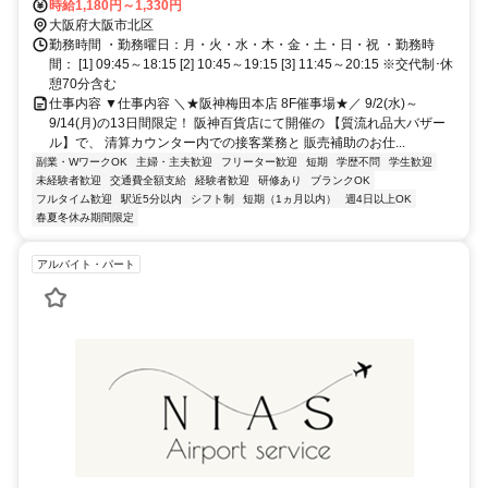
阪環状線 大阪御堂筋南口徒歩約4分、ＪＲ東海道本線 大阪御堂筋南口
時給1,180円～1,330円
徒歩約4分
大阪府大阪市北区
勤務時間 ・勤務曜日：月・火・水・木・金・土・日・祝 ・勤務時
間： [1] 09:45～18:15 [2] 10:45～19:15 [3] 11:45～20:15 ※交代制･休
憩70分含む
仕事内容 ▼仕事内容 ＼★阪神梅田本店 8F催事場★／ 9/2(水)～
9/14(月)の13日間限定！ 阪神百貨店にて開催の 【質流れ品大バザー
ル】で、 清算カウンター内での接客業務と 販売補助のお仕...
副業・WワークOK
主婦・主夫歓迎
フリーター歓迎
短期
学歴不問
学生歓迎
未経験者歓迎
交通費全額支給
経験者歓迎
研修あり
ブランクOK
フルタイム歓迎
駅近5分以内
シフト制
短期（1ヵ月以内）
週4日以上OK
春夏冬休み期間限定
アルバイト・パート