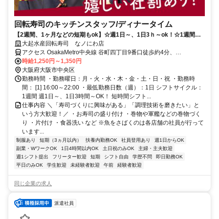
回転寿司のキッチンスタッフ/ディナータイム
【2週間、1ヶ月などの短期もok】☆週1日～、1日3ｈ～ok！☆1週間毎
の自由シフト☆社割も有♪
大起水産回転寿司 なノにわ店
アクセス OsakaMetro中央線 谷町四丁目9番口徒歩約4分、
OsakaMetro谷町線 谷町四丁目5番口徒歩約6分、OsakaMetro長堀鶴
時給1,250円～1,350円
見緑地線 森ノ宮1番口徒歩約10分
大阪府大阪市中央区
勤務時間 ・勤務曜日：月・火・水・木・金・土・日・祝 ・勤務時
間： [1] 16:00～22:00 ・最低勤務日数（週）：1日 シフトサイクル：
1週間 週1日～、1日3時間～OK！ 短時間シフト...
仕事内容 ＼「寿司づくりに興味がある」「調理技術を磨きたい」と
いう方大歓迎！／ ・お寿司の盛り付け ・巻物や軍艦などの巻物づく
り ・片付け ・食器洗い など ※魚をさばくのは各店舗の社員が行って
います...
制服あり
短期（3ヵ月以内）
扶養内勤務OK
社員登用あり
週1日からOK
副業・WワークOK
1日4時間以内OK
土日祝のみOK
主婦・主夫歓迎
週1シフト提出
フリーター歓迎
短期
シフト自由
学歴不問
即日勤務OK
平日のみOK
学生歓迎
未経験者歓迎
午前
経験者歓迎
同じ企業の求人
派遣社員