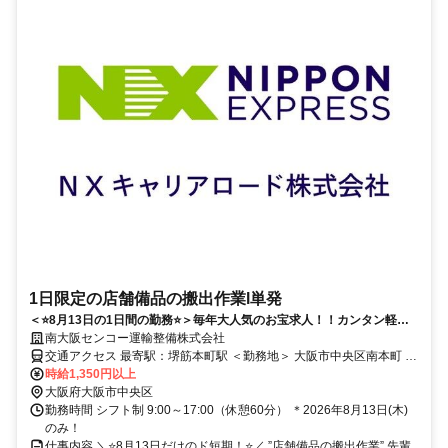
1日限定の店舗備品の搬出作業l単発
＜⭐️8月13日の1日間の勤務⭐️＞毎年大人気のお宝求人！！カンタン軽作
業×高時給1350円！
南大阪センコー運輸整備株式会社
交通アクセス 最寄駅：堺筋本町駅 ＜勤務地＞ 大阪市中央区南本町 ＜
最寄駅＞ 堺筋本町駅または本町駅より徒歩圏内 ＊交通費実費支給
時給1,350円以上
大阪府大阪市中央区
勤務時間 シフト制 9:00～17:00（休憩60分） ＊2026年8月13日(木)
のみ！
仕事内容 ＼⭐️8月13日だけのド短期！⭐️／ ”店舗備品の搬出作業” 先輩