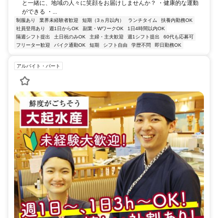
と一緒に、地域の人々に笑顔をお届けしませんか？ ・健康的な運動
ができる ・...
制服あり
業界未経験者歓迎
短期（3ヵ月以内）
ランチタイム
扶養内勤務OK
社員登用あり
週1日からOK
副業・WワークOK
1日4時間以内OK
隔週シフト提出
土日祝のみOK
主婦・主夫歓迎
週1シフト提出
60代も応募可
フリーター歓迎
バイク通勤OK
短期
シフト自由
学歴不問
即日勤務OK
アルバイト・パート