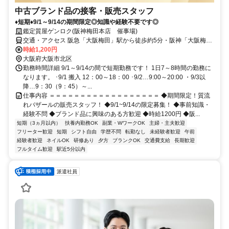
中古ブランド品の接客・販売スタッフ
♦短期♦9/1～9/14の期間限定◎知識や経験不要です◎
鑑定質屋ゲンロク(阪神梅田本店 催事場)
交通・アクセス 阪急「大阪梅田」駅から徒歩約5分・阪神「大阪梅
田」駅から徒歩約1分・JR「大阪」駅から徒歩約2分
時給1,200円
大阪府大阪市北区
勤務時間詳細 9/1～9/14の間で短期勤務です！ 1日7～8時間の勤務に
なります。 ･9/1 搬入 12：00～18：00 ･9/2…9:00～20:00 ・9/3以
降…9：30（9：45）～...
仕事内容 ＝＝＝＝＝＝＝＝＝＝＝＝＝＝＝＝＝＝ ◆期間限定！質流
れバザールの販売スタッフ！ ◆9/1~9/14の限定募集！ ◆事前知識・
経験不問 ◆ブランド品に興味のある方歓迎 ◆時給1200円 ◆阪...
短期（3ヵ月以内）
扶養内勤務OK
副業・WワークOK
主婦・主夫歓迎
フリーター歓迎
短期
シフト自由
学歴不問
転勤なし
未経験者歓迎
午前
経験者歓迎
ネイルOK
研修あり
夕方
ブランクOK
交通費支給
長期歓迎
フルタイム歓迎
駅近5分以内
派遣社員