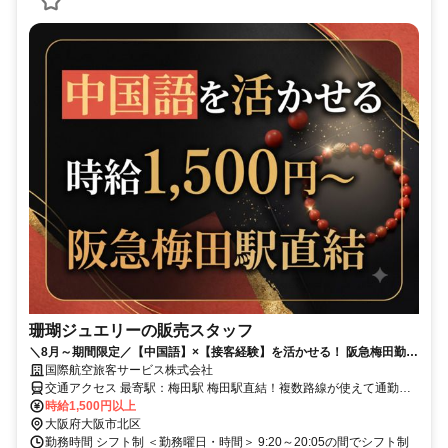
珊瑚ジュエリーの販売スタッフ
＼8月～期間限定／【中国語】×【接客経験】を活かせる！ 阪急梅田勤務
│高級ジュエリーのPOP UPストアで接客販売│時給1500円～
国際航空旅客サービス株式会社
交通アクセス 最寄駅：梅田駅 梅田駅直結！複数路線が使えて通勤ラ
クラク◎ 大阪メトロ御堂筋線「梅田駅」：徒歩約2分 阪急「大阪梅田
時給1,500円以上
駅」：徒歩約3分 阪神「大阪梅田駅」：徒歩約3分 JR「大阪駅」：徒
大阪府大阪市北区
歩約4分 大阪メトロ谷町線「東梅田駅」：徒歩約2分 大阪メトロ四つ
勤務時間 シフト制 ＜勤務曜日・時間＞ 9:20～20:05の間でシフト制