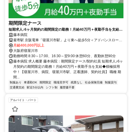
期間限定ナース
短期求人♪6ヶ月契約の期間限定の勤務！月給40万円＋夜勤手当を支給◆
積極採用中！【寝屋川市、病院、寝屋川市駅、正看護師、契約社員】
藤本病院
最寄駅 京阪電車「寝屋川市駅」より東へ徒歩5分＜アドバンスロード
商店街沿い＞、または、 京阪バス≪八坂本通≫下車すぐ目の前、ま
月給400,000円以上
たは、京阪バス≪八坂神社前≫下車徒歩2分
大阪府寝屋川市
勤務時間 8:30～17:00、16:30～翌9:00 休憩60分、夜勤休憩90分
藤本病院 求人概要 藤本病院：期間限定ナース/契約社員 短期求人♪6ヶ
月契約の期間限定の勤務！月給40万円＋夜勤手当を支給◆積極採用
中！【寝屋川市、病院、寝屋川市駅、正看護師、契約社員】 職種 期
間...
制服あり
車通勤OK
期間限定
職場見学可
残業なし
社会保険完備
制服貸与
交通費支給
駅近5分以内
シフト制
履歴書不要
アルバイト・パート