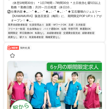
橋線「西梅田駅」：徒歩約6分 ＊駅チカなので、仕事帰りのお買い物
（休憩1時間30分） ＊1日7時間～7時間30分 ＊土日祝含む週5日以上
や食事にも便利です。
勤務 ＊勤務日数：月20～21日程度 （休日10...
仕事内容 ✽.｡.:・ﾟ ✽.｡.:・ﾟ ✽.｡.:・ﾟ ✽.｡.:・ﾟ ✽ 宝石珊瑚のジュエリー
【KAWAMURA】 阪急百貨店（梅田）に、 期間限定POP UPストアが
オープン！ ✽.｡...
業界未経験者歓迎
社員登用あり
副業・WワークOK
主婦・主夫歓迎
フリーター歓迎
社会保険あり
バイク通勤OK
短期
学歴不問
車通勤OK
期間限定
即日勤務OK
転勤なし
未経験者歓迎
交通費全額支給
経験者歓迎
残業なし
駅ナカ
有資格者歓迎
職種変更なし
契約社員