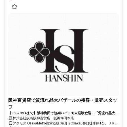
阪神百貨店で質流れ品大バザールの接客・販売スタッ
フ
【9/2～9/14まで】阪神梅田で短期バイト★未経験歓迎！「質流れ品大バ
ザール」のスタッフ募集♪
株式会社阪急阪神百貨店 阪神梅田本店
アクセス OsakaMetro御堂筋線 梅田（Osaka6番口徒歩約1分、ＪＲ大