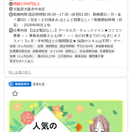
時給1,550円以上
大阪府大阪市中央区
勤務時間 固定時間制 08:30～17:30（休憩01:00） 勤務曜日／月～金
＊週5日 ＜完全＞土日祝休み ほとんど残業なし♪ ＊勤務開始時期（目
安）：2026年09月上旬
仕事内容 【ほぼ電話なし♪】データ入力・チェックメイン★コツコツ
事務 ＞＞ 事務未経験さんもOK！ ＜＜ 次の仕事までのつなぎにオス
スメ！ 3ヶ月～半年間ほどの期間限定★ 知識やスキルは不問！ デー...
短期（3ヵ月以内）
短期
期間限定
固定時間制
平日のみOK
未経験者歓迎
交通費全額支給
経験者歓迎
ネイルOK
残業なし
社会保険完備
交通費支給
短期（1ヵ月以内）
週4日以上OK
土日祝休み
服装自由
履歴書不要
育児サポートあり
同じ企業の求人
派遣社員