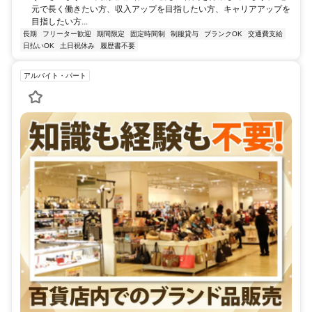
元で長く働きたい方、収入アップを目指したい方、キャリアアップを
目指したい方...
長期
フリーター歓迎
期間限定
固定時間制
制服貸与
ブランクOK
交通費支給
日払いOK
土日祝休み
履歴書不要
アルバイト・パート