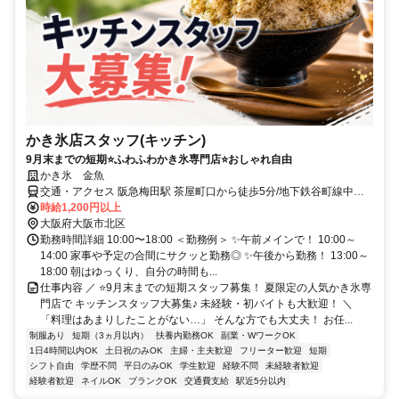
かき氷店スタッフ(キッチン)
9月末までの短期⭐️ふわふわかき氷専門店⭐️おしゃれ自由
かき氷 金魚
交通・アクセス 阪急梅田駅 茶屋町口から徒歩5分/地下鉄谷町線中崎
町駅 4号出口から徒歩5分
時給1,200円以上
大阪府大阪市北区
勤務時間詳細 10:00〜18:00 ＜勤務例＞ ✨午前メインで！ 10:00～
14:00 家事や予定の合間にサクッと勤務◎ ✨午後から勤務！ 13:00～
18:00 朝はゆっくり、自分の時間も...
仕事内容 ／ ⭐️9月末までの短期スタッフ募集！ 夏限定の人気かき氷専
門店で キッチンスタッフ大募集♪ 未経験・初バイトも大歓迎！ ＼
「料理はあまりしたことがない…」 そんな方でも大丈夫！ お任...
制服あり
短期（3ヵ月以内）
扶養内勤務OK
副業・WワークOK
1日4時間以内OK
土日祝のみOK
主婦・主夫歓迎
フリーター歓迎
短期
シフト自由
学歴不問
平日のみOK
学生歓迎
経験不問
未経験者歓迎
経験者歓迎
ネイルOK
ブランクOK
交通費支給
駅近5分以内