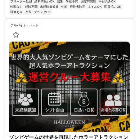
フリーター歓迎
給料前払いOK
短期
学歴不問
固定時間制
平日のみOK
転勤なし
経験不問
未経験者歓迎
午前
経験者歓迎
ネイルOK
即日払いOK
研修あり
夕方
ブランクOK
アルバイト・パート
ゾンビゲームの世界を再現したホラーアトラクション