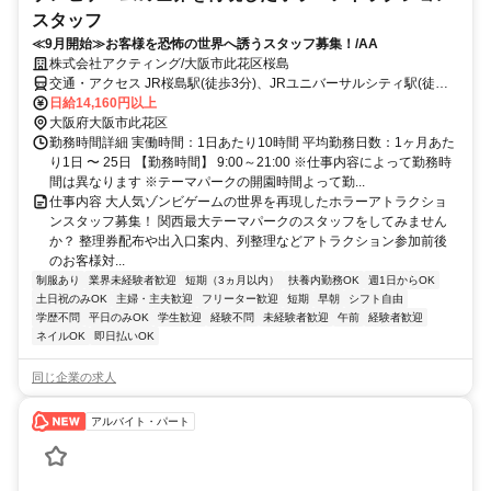
スタッフ
≪9月開始≫お客様を恐怖の世界へ誘うスタッフ募集！/AA
株式会社アクティング/大阪市此花区桜島
交通・アクセス JR桜島駅(徒歩3分)、JRユニバーサルシティ駅(徒歩
15分)
日給14,160円以上
大阪府大阪市此花区
勤務時間詳細 実働時間：1日あたり10時間 平均勤務日数：1ヶ月あた
り1日 〜 25日 【勤務時間】 9:00～21:00 ※仕事内容によって勤務時
間は異なります ※テーマパークの開園時間よって勤...
仕事内容 大人気ゾンビゲームの世界を再現したホラーアトラクショ
ンスタッフ募集！ 関西最大テーマパークのスタッフをしてみません
か？ 整理券配布や出入口案内、列整理などアトラクション参加前後
のお客様対...
制服あり
業界未経験者歓迎
短期（3ヵ月以内）
扶養内勤務OK
週1日からOK
土日祝のみOK
主婦・主夫歓迎
フリーター歓迎
短期
早朝
シフト自由
学歴不問
平日のみOK
学生歓迎
経験不問
未経験者歓迎
午前
経験者歓迎
ネイルOK
即日払いOK
同じ企業の求人
アルバイト・パート