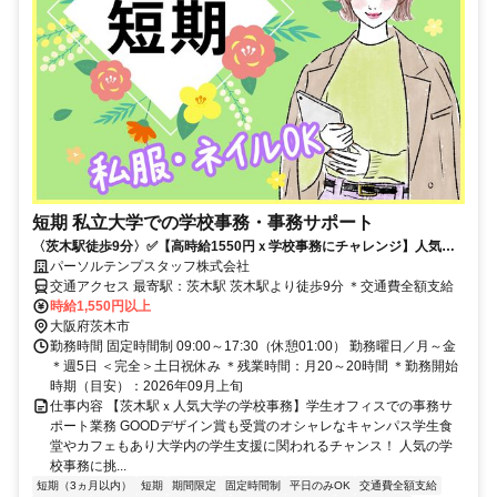
短期 私立大学での学校事務・事務サポート
〈茨木駅徒歩9分〉✅️【高時給1550円ｘ学校事務にチャレンジ】人気の
お仕事です♪
パーソルテンプスタッフ株式会社
交通アクセス 最寄駅：茨木駅 茨木駅より徒歩9分 ＊交通費全額支給
時給1,550円以上
大阪府茨木市
勤務時間 固定時間制 09:00～17:30（休憩01:00） 勤務曜日／月～金
＊週5日 ＜完全＞土日祝休み ＊残業時間：月20～20時間 ＊勤務開始
時期（目安）：2026年09月上旬
仕事内容 【茨木駅ｘ人気大学の学校事務】学生オフィスでの事務サ
ポート業務 GOODデザイン賞も受賞のオシャレなキャンパス学生食
堂やカフェもあり大学内の学生支援に関われるチャンス！ 人気の学
校事務に挑...
短期（3ヵ月以内）
短期
期間限定
固定時間制
平日のみOK
交通費全額支給