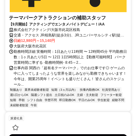
テーマパークアトラクションの補助スタッフ
【9月開始】アクティングでエンタメバイトデビュー！/AA
株式会社アクティング/大阪市此花区桜島
交通・アクセス JR桜島駅(徒歩3分)、JRユニバーサルシティ駅(徒歩
15分)
日給12,980円～15,140円
大阪府大阪市此花区
勤務時間詳細 実働時間：1日あたり11時間 〜 12時間45分 平均勤務日
数：1ヶ月あたり5日 〜 12日 1日5時間以上 【勤務可能時間】 パーク
営業時間に準ずる -勤務時間例- 8:45～2...
仕事内容 関西の「超有名テーマパーク」でのお仕事です◎ ゲームの
中に入ってしまったような世界を楽しみながら勤務できちゃいます！
今年は、開業25周年！イベントも盛りだくさん！ 皆さんのスケジュ
ール...
制服あり
業界未経験者歓迎
短期（3ヵ月以内）
扶養内勤務OK
社員登用あり
週1日からOK
隔週シフト提出
土日祝のみOK
主婦・主夫歓迎
フリーター歓迎
短期
早朝
シフト自由
学歴不問
即日勤務OK
平日のみOK
学生歓迎
経験不問
未経験者歓迎
午前
派遣社員