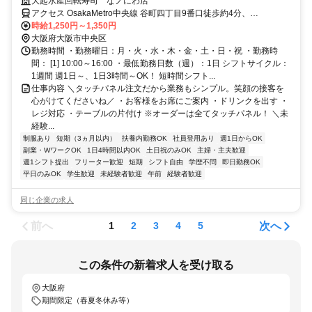
の自由シフト☆社割も有♪
大起水産回転寿司 なノにわ店
アクセス OsakaMetro中央線 谷町四丁目9番口徒歩約4分、
OsakaMetro谷町線 谷町四丁目5番口徒歩約6分、OsakaMetro長堀鶴
時給1,250円～1,350円
見緑地線 森ノ宮1番口徒歩約10分
大阪府大阪市中央区
勤務時間 ・勤務曜日：月・火・水・木・金・土・日・祝 ・勤務時
間： [1] 10:00～16:00 ・最低勤務日数（週）：1日 シフトサイクル：
1週間 週1日～、1日3時間～OK！ 短時間シフト...
仕事内容 ＼タッチパネル注文だから業務もシンプル。笑顔の接客を
心がけてくださいね／ ・お客様をお席にご案内 ・ドリンクを出す ・
レジ対応 ・テーブルの片付け ※オーダーは全てタッチパネル！ ＼未
経験...
制服あり
短期（3ヵ月以内）
扶養内勤務OK
社員登用あり
週1日からOK
副業・WワークOK
1日4時間以内OK
土日祝のみOK
主婦・主夫歓迎
週1シフト提出
フリーター歓迎
短期
シフト自由
学歴不問
即日勤務OK
平日のみOK
学生歓迎
未経験者歓迎
午前
経験者歓迎
同じ企業の求人
前へ
次へ
1
2
3
4
5
この条件の新着求人を受け取る
大阪府
期間限定（春夏冬休み等）