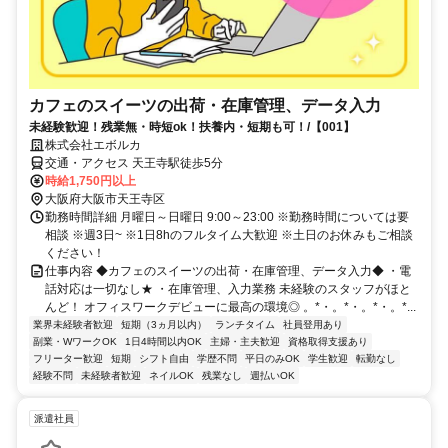
カフェのスイーツの出荷・在庫管理、データ入力
未経験歓迎！残業無・時短ok！扶養内・短期も可！/【001】
株式会社エボルカ
交通・アクセス 天王寺駅徒歩5分
時給1,750円以上
大阪府大阪市天王寺区
勤務時間詳細 月曜日～日曜日 9:00～23:00 ※勤務時間については要
相談 ※週3日~ ※1日8hのフルタイム大歓迎 ※土日のお休みもご相談
ください！
仕事内容 ◆カフェのスイーツの出荷・在庫管理、データ入力◆ ・電
話対応は一切なし★ ・在庫管理、入力業務 未経験のスタッフがほと
んど！ オフィスワークデビューに最高の環境◎ 。*・。*・。*・。*...
業界未経験者歓迎
短期（3ヵ月以内）
ランチタイム
社員登用あり
副業・WワークOK
1日4時間以内OK
主婦・主夫歓迎
資格取得支援あり
フリーター歓迎
短期
シフト自由
学歴不問
平日のみOK
学生歓迎
転勤なし
経験不問
未経験者歓迎
ネイルOK
残業なし
週払いOK
派遣社員