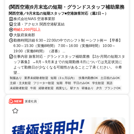
(関西空港)9月末迄の短期・グランドスタッフ補助業務
関西空港／9月末迄の短期スタッフ■空港旅客対応（週2日～）
株式会社NIAS 空港事業部
交通・アクセス 関西空港駅直結
時給1,200円以上
大阪府泉南郡
勤務時間詳細 6:30～22:00の中でのシフト制 ーシフト例ー 【早番】
6:30～15:30（実働8時間） 7:00～16:00（実働8時間） 10:00～
19:00（実働8時間） （遅番） ...
仕事内容 旅客対応・グランドスタッフ補助業務 【2か月間の短期スタ
ッフ募集】 →8月～9月末までの短期勤務 8月については充足状況に
よって勤務日が少なくなる可能性があることご了承ください。 ※希
望...
制服あり
業界未経験者歓迎
短期（3ヵ月以内）
扶養内勤務OK
土日祝のみOK
主婦・主夫歓迎
フリーター歓迎
短期
早朝
平日のみOK
学生歓迎
英語
未経験者歓迎
午前
経験者歓迎
残業なし
駅ナカ
研修あり
夕方
ブランクOK
派遣社員