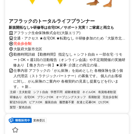
アフラックのトータルライフプランナー
新規開拓なし✨研修等は在宅OK／サポート充実！ご家庭と両立も
アフラック生命保険株式会社(大阪エリア)
交通・アクセス ★在宅OK ★転勤なし ※研修参加のため「大阪市北
区」への出社あり
完全歩合制
大阪府大阪市北区
勤務時間詳細 【勤務時間】 指定なし ⭐ シフト自由 ⭐ 一部在宅･リモ
ートOK ⭐ 週1回の活動報告（オンライン会議）や不定期開催の実施研
修あり 【 働き方の一例 】 ■ 家事･介護との両立の場...
仕事内容 アフラックの「がん保険」を始めとした 各種保険を扱う個
人代理店（ストラテジックパートナー）の募集です。 個人のお客様
に対し、がん保険のご案内や 各種契約の見直し提案などを行いま
す。 ⭐ 新...
主婦・主夫歓迎
シフト自由
学歴不問
経験者歓迎
ネイルOK
有資格者歓迎
研修あり
在宅OK
ブランクOK
オープニングスタッフ
長期歓迎
完全歩合制
駅近5分以内
ピアスOK
服装自由
履歴書不要
友達と応募OK
ひげOK
髪型・髪色自由
業務委託