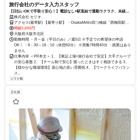
旅行会社のデータ入力スタッフ
【日払いOKで手取り安心！】電話なし×駅直結で通勤ラクラク、未経験
から稼げる！システム中心で始めやすく、登用チャンスもあり！
株式会社 セリオ
アクセス(最寄駅) 【最寄り駅】 ・OsakaMetro四つ橋線「西梅田駅」
徒歩2分 ・阪神本線「大阪梅田駅」徒歩4分 ・JR「大阪駅」徒歩6分
時給1,600円
【バス】 ・大阪シティバス「大阪駅前バス停」徒歩5分 ＊＊【勤務地
大阪府大阪市北区
エリアの特徴♪】＊＊ ・駅直結だから雨の日も濡れずに 快適アクセ
勤務時間 ・月～金（平日のみ）／週5日 ※予定での希望休の申請
ス！仕事帰りのショッピングや ディナーもすぐそこで楽しめます♪ ・
OK！ ・9：30～18：10（休憩60分） ※実働7時間40分 ・残業はあり
トレンドが集まる最旬スポット！ 最新のカフェやお惣菜も豊富で、
ません
毎日のランチ選びが楽しくなる街です。 ・多くの路線が乗り入れる
仕事内容 ＜PR本文＞ 1、【東証上場×旅行会社で安定】大手グループ
超便利エリア！ どこからでも通いやすく、 お仕事帰りの習い事や用
の安心基盤 2、【チーム制で安心】困ったときはすぐ相談できる 3、
事もスムーズ♪
【穏やかな職場環境】居心地の良い雰囲気 4、【ワークライフバラン
ス...
シフト制
正社員