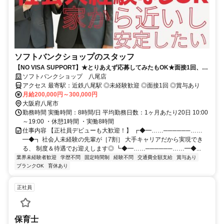
ソフトバンクショップのスタッフ
【NO VISA SUPPORT】★とりあえず応募してみたもOK★面接1回、最
短1週間で内定可！正社員デビューにオススメ★
ソフトバンクショップ 八尾店
アクセス 最寄駅：近鉄八尾駅 ◎未経験歓迎 ◎面接1回 ◎賞与あり
月給200,000円～300,000円
大阪府八尾市
勤務時間 実働時間：8時間/日 平均勤務日数：1ヶ月あたり20日 10:00
～19:00 ・休憩1時間 ・実働8時間
仕事内容 【正社員デビューも大歓迎！】 ┏◆━……──────……
━◆┓ 社会人未経験の先輩が［7割］ 大手キャリアだから実現でき
る、 制度＆待遇でお迎えします◎ ┗◆━……──────……━◆...
業界未経験者歓迎
学歴不問
固定時間制
経験不問
交通費全額支給
賞与あり
ブランクOK
育休あり
正社員
保育士