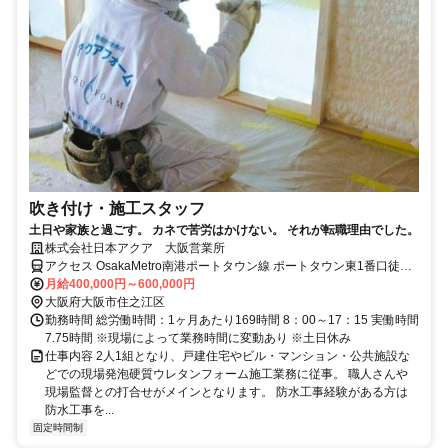
吹き付け・施工スタッフ
土日や家族と過ごす。 カネで苦労はかけない。 それが転職理由でした。
株式会社日本アクア 大阪営業所
アクセス OsakaMetro南港ポートタウン線 ポートタウン東1番口徒歩
約12分、OsakaMetro南港ポートタウン線 フェリーターミナル1-B口
月給400,000円～600,000円
徒歩約15分、OsakaMetro南港ポートタウン線 ポートタウン西1番口
大阪府大阪市住之江区
徒歩約21分
勤務時間 総労働時間：1ヶ月あたり169時間 8：00～17：15 実働時間
7.75時間 ※現場によって業務時間に変動あり ※土日休み
仕事内容 2人1組となり、戸建住宅やビル・マンション・公共施設な
どでの現場発泡硬質ウレタンフォーム施工業務に従事。 職人さんや
現場監督との打合せがメインとなります。 防水工事経験がある方は
防水工事を...
固定時間制