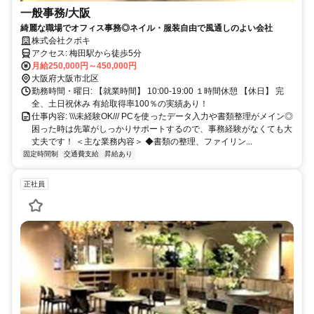
一般事務/大阪
綺麗な職場でオフィス事務◎ネイル・服装自由で風通しのよい会社
株式会社クボキ
アクセス: 梅田駅から徒歩5分
月給250,000円～450,000円
大阪府大阪市北区
勤務時間・曜日: 【就業時間】 10:00-19:00 １時間休憩 【休日】 完
全、土日祝休み 有給取得率100％の実績あり！
仕事内容: \\\未経験OK/// PCを使ったデータ入力や書類整理がメイン◎
困った時は先輩がしっかりサポートするので、事務経験がなくても大
丈夫です！ ＜主な業務内容＞ ◆書類の整理、ファイリン...
固定時間制
交通費支給
昇給あり
正社員