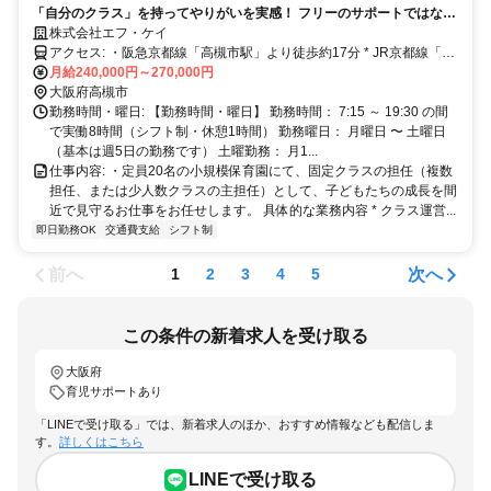
「自分のクラス」を持ってやりがいを実感！ フリーのサポートではな
く、担任として子どもたちの1年間の成長を一番近くで支えるやりがい
株式会社エフ・ケイ
があります。頑張りは年3回の賞与,月給24万〜27万円＋充実の待遇 あな
アクセス: ・阪急京都線「高槻市駅」より徒歩約17分 * JR京都線「高
たのこれまでの担任経験やスキルを評価し、相場より高めの給与でお迎
槻駅」より徒歩約18分 * バイク通勤OK！ * 自転車通勤OK！（通勤ラ
月給240,000円～270,000円
えします。
クラクです）
大阪府高槻市
勤務時間・曜日: 【勤務時間・曜日】 勤務時間： 7:15 ～ 19:30 の間
で実働8時間（シフト制・休憩1時間） 勤務曜日： 月曜日 〜 土曜日
（基本は週5日の勤務です） 土曜勤務： 月1...
仕事内容: ・定員20名の小規模保育園にて、固定クラスの担任（複数
担任、または少人数クラスの主担任）として、子どもたちの成長を間
近で見守るお仕事をお任せします。 具体的な業務内容 * クラス運営...
即日勤務OK
交通費支給
シフト制
前へ
次へ
1
2
3
4
5
この条件の新着求人を受け取る
大阪府
育児サポートあり
「LINEで受け取る」では、新着求人のほか、おすすめ情報なども配信しま
す。
詳しくはこちら
LINEで受け取る