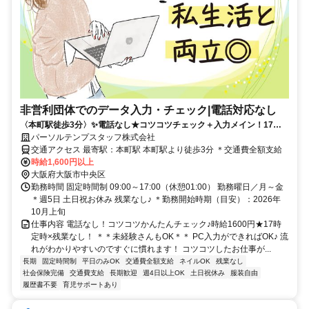
非営利団体でのデータ入力・チェック|電話対応なし
〈本町駅徒歩3分〉✨️電話なし★コツコツチェック＋入力メイン！17時
定時♪月収22.4万
パーソルテンプスタッフ株式会社
交通アクセス 最寄駅：本町駅 本町駅より徒歩3分 ＊交通費全額支給
時給1,600円以上
大阪府大阪市中央区
勤務時間 固定時間制 09:00～17:00（休憩01:00） 勤務曜日／月～金
＊週5日 土日祝お休み 残業なし♪ ＊勤務開始時期（目安）：2026年
10月上旬
仕事内容 電話なし！コツコツかんたんチェック♪時給1600円★17時
定時×残業なし！ ＊＊未経験さんもOK＊＊ PC入力ができればOK♪ 流
れがわかりやすいのですぐに慣れます！ コツコツしたお仕事が...
長期
固定時間制
平日のみOK
交通費全額支給
ネイルOK
残業なし
社会保険完備
交通費支給
長期歓迎
週4日以上OK
土日祝休み
服装自由
履歴書不要
育児サポートあり