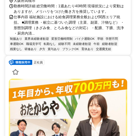
大阪府高槻市
勤務時間詳細 総労働時間：1週あたり40時間 現場状況により変動は
ありますが、メリハリをつけた働き方を推奨しています。
仕事内容 福祉施設における給食調理業務全般および関西エリア統
括。 ■調理業務 ・献立に基づいた調理（主菜、副菜、汁物など） ・
形態別調理（きざみ食、とろみ食などの対応） ・配膳、下膳、洗浄
・厨房内清...
制服あり
業界未経験者歓迎
変形労働時間制
バイク通勤OK
早朝
学歴不問
車通勤OK
職場見学可
転勤なし
経験不問
未経験者歓迎
午前
経験者歓迎
残業なし
研修あり
夕方
賞与あり
ブランクOK
育休あり
交通費支給
正社員