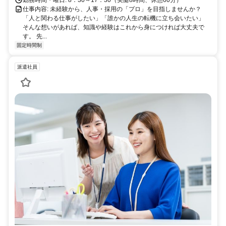
線「本町駅」地下直結
勤務時間・曜日: 8：30～17：30（実働8時間、休憩60分）
仕事内容: 未経験から、人事・採用の「プロ」を目指しませんか？
「人と関わる仕事がしたい」「誰かの人生の転機に立ち会いたい」
そんな想いがあれば、知識や経験はこれから身につければ大丈夫で
す。 先...
固定時間制
派遣社員