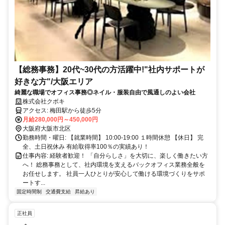
【総務事務】20代~30代の方活躍中!"社内サポートが
好きな方"/大阪エリア
綺麗な職場でオフィス事務◎ネイル・服装自由で風通しのよい会社
株式会社クボキ
アクセス: 梅田駅から徒歩5分
月給280,000円～450,000円
大阪府大阪市北区
勤務時間・曜日: 【就業時間】 10:00-19:00 １時間休憩 【休日】 完
全、土日祝休み 有給取得率100％の実績あり！
仕事内容: 経験者歓迎！ 「自分らしさ」を大切に、楽しく働きたい方
へ！ 総務事務として、社内環境を支えるバックオフィス業務全般を
お任せします。 社員一人ひとりが安心して働ける環境づくりをサポ
ートす...
固定時間制
交通費支給
昇給あり
正社員