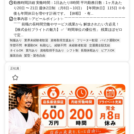
勤務時間詳細 実働時間：1日あたり8時間 平均勤務日数：1ヶ月あた
り20日 〜 21日 週休2日制 （月8日～10日） 【年間休日】 115日 ※今
後も年間休日を増やす計画です。 【休暇】 ・有...
仕事内容 ✨アピールポイント✨ ￣￣￣￣￣￣￣￣￣￣￣￣￣￣￣￣￣
￣￣ 前職の長時間労働やサービス残業から 解放されたい方必見！
【株式会社ブライトの魅力】 ✅「時間単位の優位性」 残業ほぼゼロ
で定...
制服あり
業界未経験者歓迎
資格取得支援あり
フリーター歓迎
バイク通勤OK
学歴不問
車通勤OK
転勤なし
経験不問
未経験者歓迎
交通費全額支給
ネイルOK
賞与あり
資格取得手当あり
シフト制
長期休暇あり
ピアスOK
服装自由
髪型・髪色自由
正社員