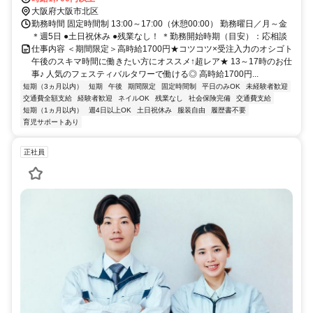
大阪府大阪市北区
勤務時間 固定時間制 13:00～17:00（休憩00:00） 勤務曜日／月～金
＊週5日 ●土日祝休み ●残業なし！ ＊勤務開始時期（目安）：応相談
仕事内容 ＜期間限定＞高時給1700円★コツコツ×受注入力のオシゴト
午後のスキマ時間に働きたい方にオススメ↑超レア★ 13～17時のお仕
事♪ 人気のフェスティバルタワーで働ける◎ 高時給1700円...
短期（3ヵ月以内）
短期
午後
期間限定
固定時間制
平日のみOK
未経験者歓迎
交通費全額支給
経験者歓迎
ネイルOK
残業なし
社会保険完備
交通費支給
短期（1ヵ月以内）
週4日以上OK
土日祝休み
服装自由
履歴書不要
育児サポートあり
正社員