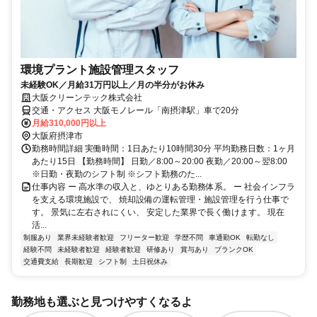
環境プラント施設管理スタッフ
未経験OK／月給31万円以上／月の半分がお休み
大阪クリーンテック株式会社
交通・アクセス 大阪モノレール「南摂津駅」車で20分
月給310,000円以上
大阪府摂津市
勤務時間詳細 実働時間：1日あたり10時間30分 平均勤務日数：1ヶ月
あたり15日 【勤務時間】 日勤／8:00～20:00 夜勤／20:00～翌8:00
※日勤・夜勤のシフト制 ※シフト勤務のた...
仕事内容 ー 高水準の収入と、ゆとりある勤務体系。 ー 社会インフラ
を支える環境施設で、 焼却設備の運転管理・施設管理を行う仕事で
す。 景気に左右されにくい、 安定した業界で長く働けます。 現在
活...
制服あり
業界未経験者歓迎
フリーター歓迎
学歴不問
車通勤OK
転勤なし
経験不問
未経験者歓迎
経験者歓迎
研修あり
賞与あり
ブランクOK
交通費支給
長期歓迎
シフト制
土日祝休み
勤務地も選ぶと見つけやすくなるよ