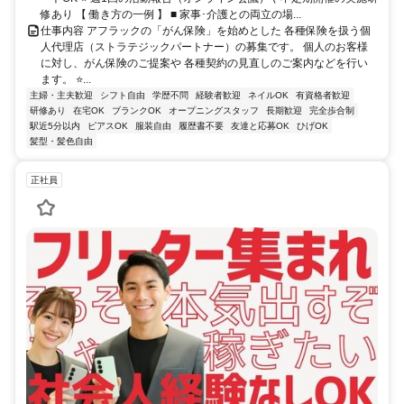
修あり 【 働き方の一例 】 ■ 家事･介護との両立の場...
仕事内容 アフラックの「がん保険」を始めとした 各種保険を扱う個
人代理店（ストラテジックパートナー）の募集です。 個人のお客様
に対し、がん保険のご提案や 各種契約の見直しのご案内などを行い
ます。 ⭐...
主婦・主夫歓迎
シフト自由
学歴不問
経験者歓迎
ネイルOK
有資格者歓迎
研修あり
在宅OK
ブランクOK
オープニングスタッフ
長期歓迎
完全歩合制
駅近5分以内
ピアスOK
服装自由
履歴書不要
友達と応募OK
ひげOK
髪型・髪色自由
正社員