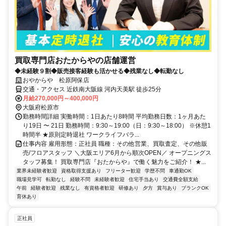
買取専門店おたからやの店舗運営
◆未経験９割◆販売接客経験も活かせる◆残業なし◆転勤なし
おやからや 松原阿保店
交通・アクセス 近鉄南大阪線 河内天美駅 徒歩25分
月給270,000円～400,000円
大阪府松原市
勤務時間詳細 実働時間：1日あたり8時間 平均勤務日数：1ヶ月あた
り19日 〜 21日 勤務時間：9:30～19:00（日：9:30～18:00） ※休憩1
時間半 ★原則定時退社 ワークライフバラ...
仕事内容 雇用形態：正社員 職種：その他営業、買取査定、その他販
売/フロアスタッフ ＼大阪エリア6月から順次OPEN／ オープニングス
タッフ募集！ 買取専門店『おたからや』で働く魅力をご紹介！ ★...
業界未経験者歓迎
資格取得支援あり
フリーター歓迎
学歴不問
車通勤OK
職場見学可
転勤なし
経験不問
未経験者歓迎
住宅手当あり
交通費全額支給
午前
経験者歓迎
残業なし
有資格者歓迎
研修あり
夕方
賞与あり
ブランクOK
育休あり
正社員