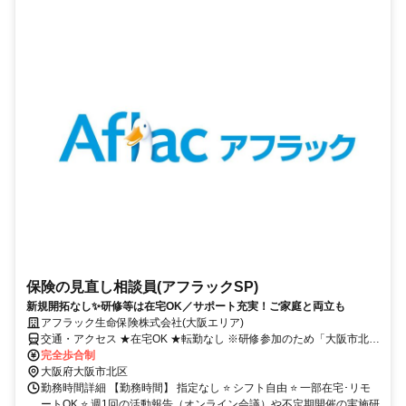
保険の見直し相談員(アフラックSP)
新規開拓なし✨研修等は在宅OK／サポート充実！ご家庭と両立も
アフラック生命保険株式会社(大阪エリア)
交通・アクセス ★在宅OK ★転勤なし ※研修参加のため「大阪市北
区」への出社あり
完全歩合制
大阪府大阪市北区
勤務時間詳細 【勤務時間】 指定なし ⭐ シフト自由 ⭐ 一部在宅･リモ
ートOK ⭐ 週1回の活動報告（オンライン会議）や不定期開催の実施研