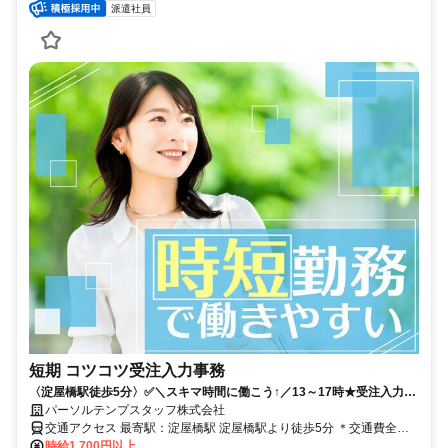
派遣社員
短期 コツコツ受注入力事務
〈淀屋橋駅徒歩5分〉✅️＼スキマ時間に働こう↑／13～17時★受注入力メ
イン◎9月末まで
パーソルテンプスタッフ株式会社
交通アクセス 最寄駅：淀屋橋駅 淀屋橋駅より徒歩5分 ＊交通費全額
支給
時給1,700円以上