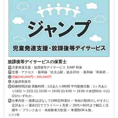
放課後等デイサービスの保育士
児童発達支援・放課後等デイサービス JUMP 和泉
交通・アクセス ・阪和線「信太山駅」徒歩20分 ・阪和線「和泉府中
駅」徒歩22分 ・車通勤可（駐車場あり）
月給240,000円～300,000円
大阪府和泉市
勤務時間詳細 実働時間：1日あたり8時間 平均勤務日数：1ヶ月あた
り18日 〜 22日 (1) 10:00 〜 19:00 (2) 9:00 〜 18:00 ※休憩60分 ※(1)
(2)のいずれか...
仕事内容 ✅ 残業ほぼなしで19時定時退社 ✅ 有給の取得のしやすさに
定評あり ✅ 週休2日でプライベート充実 ✅ 20代〜60代まで幅広く活
躍中 ✅ ブランクあり・未経験者大歓迎 ✅ 車通勤OK＆無...
シフト制