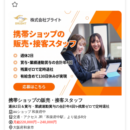
携帯ショップの販売・接客スタッフ
週休2日＆賞与・業績連動賞与の合計年4回✨残業ゼロで定時退社
auショップ 和泉府中
交通・アクセス JR「和泉府中駅」より徒歩8分
月給220,000円～240,000円
大阪府和泉市