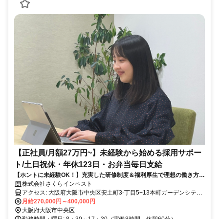
【正社員/月額27万円~】未経験から始める採用サポー
ト/土日祝休・年休123日・お弁当毎日支給
【ホントに未経験OK！】充実した研修制度＆福利厚生で理想の働き方を
叶えます【本町駅直結のオフィス】
株式会社さくらインベスト
アクセス: 大阪府大阪市中央区安土町3-丁目5−13本町ガーデンシティ
テラスwework11階 ＜アクセス＞ ・大阪メトロ御堂筋線「本町駅」地
月給270,000円～400,000円
下直結 ・大阪メトロ中央線「本町駅」地下直結 ・大阪メトロ四つ橋
大阪府大阪市中央区