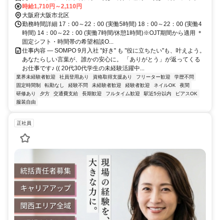
～徒歩3分
時給1,710円～2,110円
大阪府大阪市北区
勤務時間詳細 17：00～22：00 (実働5時間) 18：00～22：00 (実働4
時間) 14：00～22：00 (実働7時間/休憩1時間)※OJT期間から適用 ＊
固定シフト・時間帯の希望相談O...
仕事内容 ― SOMPO 9月入社 "好き" も "役に立ちたい"も、叶えよう。
あなたらしい言葉が、誰かの安心に。 「ありがとう」が返ってくる
お仕事です♪ (( 20代30代学生の未経験活躍中...
業界未経験者歓迎
社員登用あり
資格取得支援あり
フリーター歓迎
学歴不問
固定時間制
転勤なし
経験不問
未経験者歓迎
経験者歓迎
ネイルOK
夜間
研修あり
夕方
交通費支給
長期歓迎
フルタイム歓迎
駅近5分以内
ピアスOK
服装自由
正社員