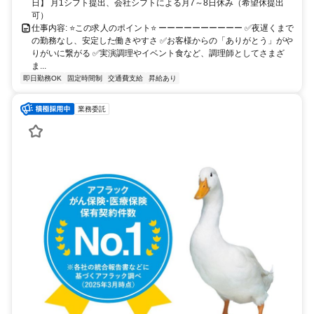
日】 月1シフト提出、会社シフトによる月7～8日休み（希望休提出
可）
仕事内容: ⭐この求人のポイント⭐ ーーーーーーーーーー ✅夜遅くまで
の勤務なし、安定した働きやすさ ✅お客様からの「ありがとう」がや
りがいに繋がる ✅実演調理やイベント食など、調理師としてさまざ
ま...
即日勤務OK
固定時間制
交通費支給
昇給あり
業務委託