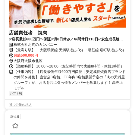
店舗責任者 焼肉
✅店長最低600万円〜保証✅月8日休み／年間休日110日✅安定成長焼肉
店ブランド
株式会社お肉のカンパニー
【最寄り駅】 ・大阪環状線 天満駅 徒歩3分 ・堺筋線 扇町駅 徒歩5分
月給500,000円
大阪府大阪市北区
【勤務時間】 10:00〜28:00（左記時間内で実働8時間・休憩1時間）
【仕事内容】 【店長最低年収600万円保証｜安定成長焼肉店ブランド
の仲間を募集】 直営店3店舗、FC年内8店舗展開予定の「肉の天満屋
グループ」が、お店を共に引っ張るメンバーを募集します！ 高売上
モデル...
シフト制
同じ企業の求人
正社員