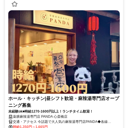
ホール・キッチン|昼シフト歓迎・麻辣湯専門店オープ
ニング募集
未経験ok■時給1270-1600円以上！ランチタイム歓迎！
薬膳麻辣湯専門店 PANDA 心斎橋店
交通・アクセス 今話題で大人気の麻辣湯専門店PANDA◆各線
OsakaMetro地下鉄御堂筋線・長堀鶴見緑地線「心斎橋駅」出口１か
時給1,350円～1,665円