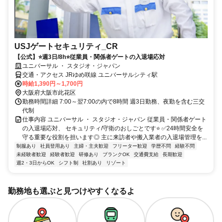
USJゲートセキュリティ_CR
【公式】⭐週3日/8h⭐従業員・関係者ゲートの入退場応対
ユニバーサル ・ スタジオ・ジャパン
交通・アクセス JRゆめ咲線 ユニバーサルシティ駅
時給1,390円～1,700円
大阪府大阪市此花区
勤務時間詳細 7:00～翌7:00の内で8時間 週3日勤務、夜勤を含む三交
代制
仕事内容 ユニバーサル ・ スタジオ・ジャパン 従業員・関係者ゲート
の入退場応対、 セキュリティ/守衛のおしごとです⭐ ✅24時間安全を
守る重要な役割を担います◎ 主に来訪者や搬入業者の入退場管理を...
制服あり
社員登用あり
主婦・主夫歓迎
フリーター歓迎
学歴不問
経験不問
未経験者歓迎
経験者歓迎
研修あり
ブランクOK
交通費支給
長期歓迎
週2・3日からOK
シフト制
社割あり
リゾート
勤務地も選ぶと見つけやすくなるよ