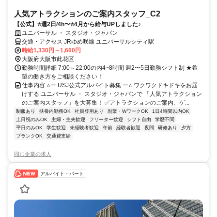
人気アトラクションのご案内スタッフ_C2
【公式】⭐週2日/4h〜⭐4月から給与UPしました♪
ユニバーサル ・ スタジオ・ジャパン
交通・アクセス JRゆめ咲線 ユニバーサルシティ駅
時給1,330円～1,660円
大阪府大阪市此花区
勤務時間詳細 7:00～22:00の内4~8時間 週2〜5日勤務シフト制 ★希
望の働き方をご相談ください！
仕事内容 ⭐ー USJ公式アルバイト募集 ー⭐ ワクワクドキドキをお届
けする ユニバーサル ・ スタジオ・ジャパンで 「人気アトラクション
のご案内スタッフ」を大募集！ ✅アトラクションのご案内、ゲ...
制服あり
扶養内勤務OK
社員登用あり
副業・WワークOK
1日4時間以内OK
土日祝のみOK
主婦・主夫歓迎
フリーター歓迎
シフト自由
学歴不問
平日のみOK
学生歓迎
未経験者歓迎
午前
経験者歓迎
夜間
研修あり
夕方
ブランクOK
交通費支給
同じ企業の求人
アルバイト・パート