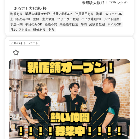
―――――――――――――――――― 未経験大歓迎！ ブランクの
ある方も大歓迎♪ 接...
制服あり
業界未経験者歓迎
扶養内勤務OK
社員登用あり
副業・WワークOK
土日祝のみOK
主婦・主夫歓迎
フリーター歓迎
バイク通勤OK
シフト自由
学歴不問
平日のみOK
経験不問
未経験者歓迎
午前
経験者歓迎
ネイルOK
月1シフト提出
研修あり
夕方
アルバイト・パート