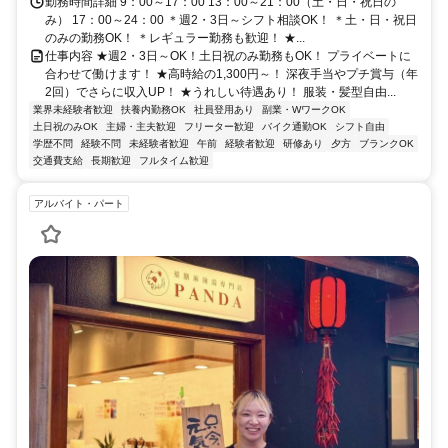
勤務時間詳細 9：00～17：00 13：00～21：00（土・日・祝日の
み） 17：00～24：00 ＊週2・3日～シフト相談OK！ ＊土・日・祝日
のみの勤務OK！ ＊レギュラー勤務も歓迎！ ★...
仕事内容 ★週2・3日～OK！土日祝のみ勤務もOK！ プライベートに
合わせて働けます！ ★高時給の1,300円～！ 深夜手当やプチ賞与（年
2回）でさらに収入UP！ ★うれしい待遇あり！ 服装・髪型自由...
業界未経験者歓迎
扶養内勤務OK
社員登用あり
副業・WワークOK
土日祝のみOK
主婦・主夫歓迎
フリーター歓迎
バイク通勤OK
シフト自由
学歴不問
経験不問
未経験者歓迎
午前
経験者歓迎
研修あり
夕方
ブランクOK
交通費支給
長期歓迎
フルタイム歓迎
アルバイト・パート