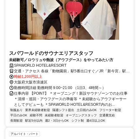
スパワールドのサウナエリアスタッフ
未経験可／ロウリュや熱波（アウフグース）をやってみたい方
SPAWORLD HOTEL&RESORT
交通・アクセス 各線「動物園前」駅5番出口すぐ／JR「新今宮」駅す
ぐ／南海「新今宮」駅徒歩10分
時給1,200円以上
大阪府大阪市浪速区
勤務時間詳細 勤務時間 9:00~21:00 （1日3、4時間～）
仕事内容 【POINT】 ＊オープニング！新設サウナゾーンでのお仕事
＊清掃・巡回・アウフグースの準備等 ＊未経験からアウフギーサー
としてデビューも ＊SPAWORLD HOTEL&RESORT内のお...
制服あり
業界未経験者歓迎
隔週シフト提出
土日祝のみOK
フリーター歓迎
平日のみOK
経験不問
未経験者歓迎
オープニングスタッフ
交通費支給
長期歓迎
駅近5分以内
週2・3日からOK
シフト制
週4日以上OK
アルバイト・パート