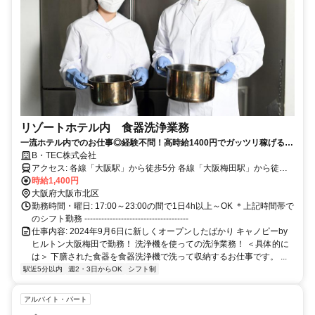
リゾートホテル内 食器洗浄業務
一流ホテル内でのお仕事◎経験不問！高時給1400円でガッツリ稼げる♪
難しい作業ナシでラクラク！
B・TEC株式会社
アクセス: 各線「大阪駅」から徒歩5分 各線「大阪梅田駅」から徒歩8
時給1,400円
分 -------------------------------------
大阪府大阪市北区
勤務時間・曜日: 17:00～23:00の間で1日4h以上～OK ＊上記時間帯で
のシフト勤務 -------------------------------------
仕事内容: 2024年9月6日に新しくオープンしたばかり キャノピーby
ヒルトン大阪梅田で勤務！ 洗浄機を使っての洗浄業務！ ＜具体的に
は＞ 下膳された食器を食器洗浄機で洗って収納するお仕事です。 ...
駅近5分以内
週2・3日からOK
シフト制
アルバイト・パート