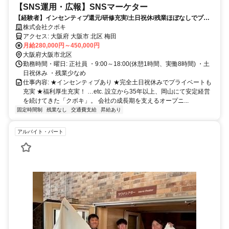
【SNS運用・広報】SNSマーケター
【経験者】インセンティブ還元/研修充実/土日祝休/残業ほぼなしでプラ
イベート充実☆
株式会社クボキ
アクセス: 大阪府 大阪市 北区 梅田
月給280,000円～450,000円
大阪府大阪市北区
勤務時間・曜日: 正社員 ・9:00～18:00(休憩1時間、実働8時間) ・土
日祝休み ・残業少なめ
仕事内容: ★インセンティブあり ★完全土日祝休みでプライベートも
充実 ★福利厚生充実！ …etc. 設立から35年以上、岡山にて安定経営
を続けてきた「クボキ」。 会社の成長期を支えるオープニ...
固定時間制
残業なし
交通費支給
昇給あり
アルバイト・パート