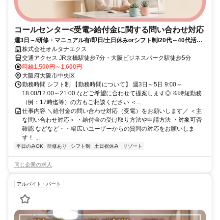
コールセンター<受電>給付金に関する問い合わせ対応
週3日～/研修・マニュアル有/即日/土日休みorシフト制/20代～40代活躍
中
株式会社オルタナエクス
交通アクセス JR京橋駅徒歩7分・大阪ビジネスパーク駅徒歩5分
時給1,500円～1,600円
大阪府大阪市中央区
勤務時間 シフト制 【勤務時間について】 週3日～5日 9:00～
18:00/12:00～21:00 などご希望に合わせて提案します◎ ※時短勤務
（例：17時迄等）の方もご相談ください ＜...
仕事内容 ＼給付金の問い合わせ対応（受電）をお願いします／ ＜主
な問い合わせ対応＞ ・給付金の受け取り方法や申請方法 ・対象可否
確認 などなど・・幅広いユーザーからの質問の対応をお願いしま
す！ ...
平日のみOK
研修あり
シフト制
土日祝休み
リゾート
同じ企業の求人
アルバイト・パート