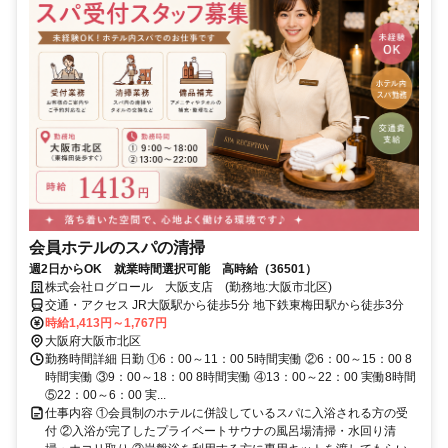
会員ホテルのスパの清掃
週2日からOK 就業時間選択可能 高時給（36501）
株式会社ログロール 大阪支店 (勤務地:大阪市北区)
交通・アクセス JR大阪駅から徒歩5分 地下鉄東梅田駅から徒歩3分
時給1,413円～1,767円
大阪府大阪市北区
勤務時間詳細 日勤 ①6：00～11：00 5時間実働 ②6：00～15：00 8
時間実働 ③9：00～18：00 8時間実働 ④13：00～22：00 実働8時間
⑤22：00～6：00 実...
仕事内容 ①会員制のホテルに併設しているスパに入浴される方の受
付 ②入浴が完了したプライベートサウナの風呂場清掃・水回り清