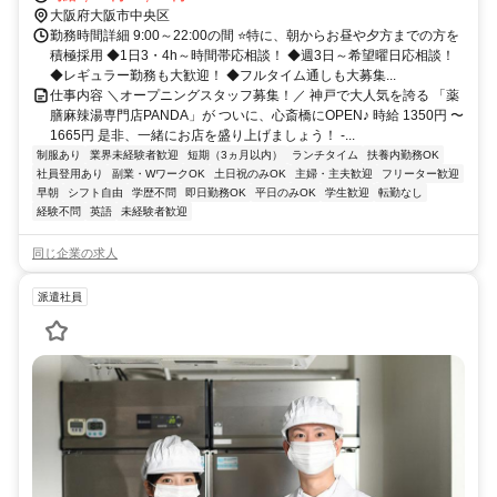
ら徒歩約3分
大阪府大阪市中央区
勤務時間詳細 9:00～22:00の間 ⭐️特に、朝からお昼や夕方までの方を
積極採用 ◆1日3・4h～時間帯応相談！ ◆週3日～希望曜日応相談！
◆レギュラー勤務も大歓迎！ ◆フルタイム通しも大募集...
仕事内容 ＼オープニングスタッフ募集！／ 神戸で大人気を誇る 「薬
膳麻辣湯専門店PANDA」が ついに、心斎橋にOPEN♪ 時給 1350円 〜
1665円 是非、一緒にお店を盛り上げましょう！ -...
制服あり
業界未経験者歓迎
短期（3ヵ月以内）
ランチタイム
扶養内勤務OK
社員登用あり
副業・WワークOK
土日祝のみOK
主婦・主夫歓迎
フリーター歓迎
早朝
シフト自由
学歴不問
即日勤務OK
平日のみOK
学生歓迎
転勤なし
経験不問
英語
未経験者歓迎
同じ企業の求人
派遣社員