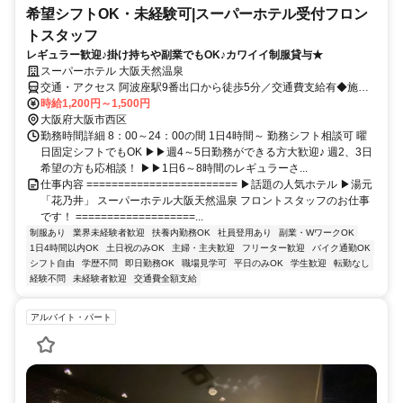
希望シフトOK・未経験可|スーパーホテル受付フロン
トスタッフ
レギュラー歓迎♪掛け持ちや副業でもOK♪カワイイ制服貸与★
スーパーホテル 大阪天然温泉
交通・アクセス 阿波座駅9番出口から徒歩5分／交通費支給有◆施設
に付帯する設備である温泉や サウナの利用は出勤後に従業員の皆さ
時給1,200円～1,500円
んも利用OK！
大阪府大阪市西区
勤務時間詳細 8：00～24：00の間 1日4時間～ 勤務シフト相談可 曜
日固定シフトでもOK ▶▶週4～5日勤務ができる方大歓迎♪ 週2、3日
希望の方も応相談！ ▶▶1日6～8時間のレギュラーさ...
仕事内容 ======================== ▶話題の人気ホテル ▶湯元
「花乃井」 スーパーホテル大阪天然温泉 フロントスタッフのお仕事
です！ ===================...
制服あり
業界未経験者歓迎
扶養内勤務OK
社員登用あり
副業・WワークOK
1日4時間以内OK
土日祝のみOK
主婦・主夫歓迎
フリーター歓迎
バイク通勤OK
シフト自由
学歴不問
即日勤務OK
職場見学可
平日のみOK
学生歓迎
転勤なし
経験不問
未経験者歓迎
交通費全額支給
アルバイト・パート