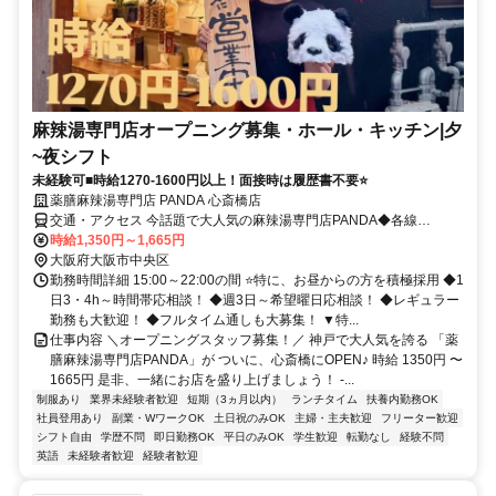
麻辣湯専門店オープニング募集・ホール・キッチン|夕
~夜シフト
未経験可■時給1270-1600円以上！面接時は履歴書不要⭐
薬膳麻辣湯専門店 PANDA 心斎橋店
交通・アクセス 今話題で大人気の麻辣湯専門店PANDA◆各線
OsakaMetro地下鉄御堂筋線・長堀鶴見緑地線「心斎橋駅」出口１か
時給1,350円～1,665円
ら徒歩約3分
大阪府大阪市中央区
勤務時間詳細 15:00～22:00の間 ⭐️特に、お昼からの方を積極採用 ◆1
日3・4h～時間帯応相談！ ◆週3日～希望曜日応相談！ ◆レギュラー
勤務も大歓迎！ ◆フルタイム通しも大募集！ ▼特...
仕事内容 ＼オープニングスタッフ募集！／ 神戸で大人気を誇る 「薬
膳麻辣湯専門店PANDA」が ついに、心斎橋にOPEN♪ 時給 1350円 〜
1665円 是非、一緒にお店を盛り上げましょう！ -...
制服あり
業界未経験者歓迎
短期（3ヵ月以内）
ランチタイム
扶養内勤務OK
社員登用あり
副業・WワークOK
土日祝のみOK
主婦・主夫歓迎
フリーター歓迎
シフト自由
学歴不問
即日勤務OK
平日のみOK
学生歓迎
転勤なし
経験不問
英語
未経験者歓迎
経験者歓迎