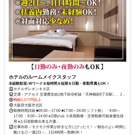
ホテルのルームメイクスタッフ
未経験歓迎♪Wワーク＆短時間＆短期＆日勤・夜勤専属もOK！
ホテルザレオンキタ店
交通・アクセス 交通費支給□地下鉄谷町線「天神橋筋6丁目駅」、JR
環状線「天満駅」より徒歩10分
時給1,177円以上
大阪府大阪市北区
勤務時間詳細 ■09:00～17:00 ■17:00～24:00 シフト例） ・9:00～
17:00 ・9:00～24:00 ♦日勤のみ ※長期勤務・交替勤務可能者優先採
用 ♦土日祝勤務出来る方優...
仕事内容 ✅モクモク作業が好きな方にぴったり！ ✅都合のよい時間に
働ける◎ ✅週2日～、1日4時間～勤務OK！