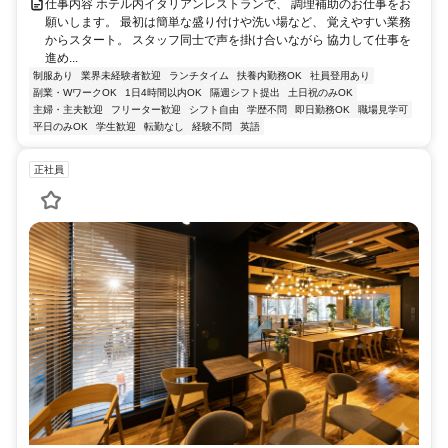
仕事内容 ホテル内イタリアンレストランで、 調理補助のお仕事をお
願いします。 最初は簡単な盛り付けや洗い場など、 覚えやすい業務
からスタート。 スタッフ同士で声を掛け合いながら 協力して仕事を
進め...
制服あり
業界未経験者歓迎
ランチタイム
扶養内勤務OK
社員登用あり
副業・WワークOK
1日4時間以内OK
隔週シフト提出
土日祝のみOK
主婦・主夫歓迎
フリーター歓迎
シフト自由
学歴不問
即日勤務OK
職場見学可
平日のみOK
学生歓迎
転勤なし
経験不問
英語
正社員