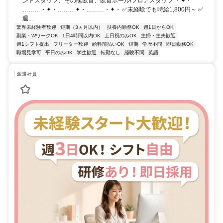
ントスタッフ、その他飲食、飲食ホール/フロアスタッフ ・✦・
………・✦・………✦・………・✦・ ✅未経験でも時給1,800円～ ✅
週...
業界未経験者歓迎
短期（3ヵ月以内）
扶養内勤務OK
週1日からOK
副業・WワークOK
1日4時間以内OK
土日祝のみOK
主婦・主夫歓迎
週1シフト提出
フリーター歓迎
給料前払いOK
短期
学歴不問
即日勤務OK
職場見学可
平日のみOK
学生歓迎
転勤なし
経験不問
英語
派遣社員