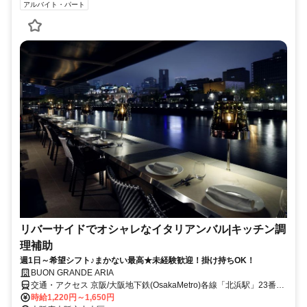
アルバイト・パート
リバーサイドでオシャレなイタリアンバル|キッチン調
理補助
週1日～希望シフト♪まかない最高★未経験歓迎！掛け持ちOK！
BUON GRANDE ARIA
交通・アクセス 京阪/大阪地下鉄(OsakaMetro)各線「北浜駅」23番出
口スグ＊リバーサイドのテラスもあるオシャレで雰囲気が良いイタリ
時給1,220円～1,650円