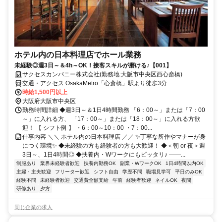
ホテル内の日本料理店でホール業務
未経験◎週3日～＆4h～OK！接客スキルが磨ける♪【001】
サクセスカンパニー株式会社(勤務地:大阪市中央区西心斎橋)
交通・アクセス OsakaMetro「心斎橋」駅より徒歩3分
時給1,500円以上
大阪府大阪市中央区
勤務時間詳細 ◆週3日～＆1日4時間勤務 「6：00～」または「7：00
～」に入れる方、 「17：00～」または「18：00～」に入れる方歓
迎！ 【 シフト例 】 ・6：00～10：00 ・7：00...
仕事内容 ＼＼ ホテル内の日本料理店 ／／ ✨丁寧な所作やマナーが身
につく環境✨ ◆未経験の方も経験者の方も大歓迎！ ◆＜朝 or 夜＞週
3日～、1日4時間◎ ◆扶養内・Wワークにもピッタリ♪ ――...
制服あり
業界未経験者歓迎
扶養内勤務OK
副業・WワークOK
1日4時間以内OK
主婦・主夫歓迎
フリーター歓迎
シフト自由
学歴不問
職場見学可
平日のみOK
経験不問
未経験者歓迎
交通費全額支給
午前
経験者歓迎
ネイルOK
夜間
研修あり
夕方
同じ企業の求人