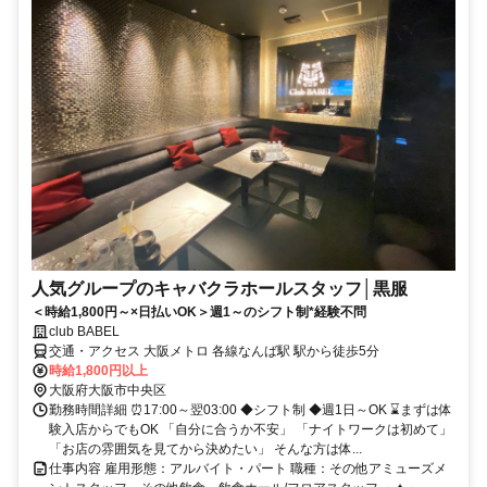
人気グループのキャバクラホールスタッフ│黒服
＜時給1,800円～×日払いOK＞週1～のシフト制*経験不問
club BABEL
交通・アクセス 大阪メトロ 各線なんば駅 駅から徒歩5分
時給1,800円以上
大阪府大阪市中央区
勤務時間詳細 ⏰17:00～翌03:00 ◆シフト制 ◆週1日～OK ⌛まずは体
験入店からでもOK 「自分に合うか不安」 「ナイトワークは初めて」
「お店の雰囲気を見てから決めたい」 そんな方は体...
仕事内容 雇用形態：アルバイト・パート 職種：その他アミューズメ