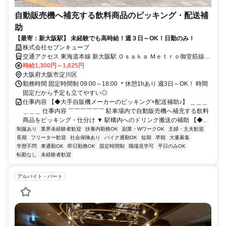
自動販売機へ補充する飲料商品のピッキング・配送補
助
【最寄：新大阪駅】 未経験でも高時給！週３日～OK！日勤のみ！
株式会社セブンキューブ
交通アクセス 東海道本線 新大阪駅 Ｏｓａｋａ Ｍｅｔｒｏ御堂筋線
新大阪駅 Ｏｓａｋａ Ｍｅｔｒｏ御堂筋線 西中島南方駅 ★新大阪エリ
時給1,300円～1,625円
アのお仕事です。
大阪府大阪市淀川区
勤務時間 固定時間制 09:00～18:00 ＊休憩1hあり 週3日～OK！ 時間
固定だから予定も立てやすい◎
仕事内容 【◆大手自販機メーカーのピッキング×配送補助♪】 ＿＿＿
＿＿＿ 仕事内容 ￣￣￣￣￣￣ 駐車場内で自動販売機へ補充する飲料
商品をピッキング・仕分け ▼ 駅構内へのドリンク搬送の補助 【◆...
制服あり
業界未経験者歓迎
扶養内勤務OK
副業・WワークOK
主婦・主夫歓迎
長期
フリーター歓迎
社会保険あり
バイク通勤OK
短期
早朝
大量募集
学歴不問
車通勤OK
即日勤務OK
固定時間制
職場見学可
平日のみOK
転勤なし
未経験者歓迎
アルバイト・パート