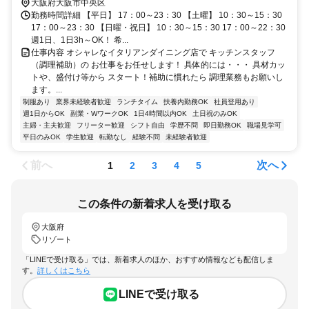
アン・ダイニングバー
大阪府大阪市中央区
勤務時間詳細 【平日】 17：00～23：30 【土曜】 10：30～15：30
17：00～23：30 【日曜・祝日】 10：30～15：30 17：00～22：30
週1日、1日3h～OK！ 希...
仕事内容 オシャレなイタリアンダイニング店で キッチンスタッフ
（調理補助）の お仕事をお任せします！ 具体的には・・・ 具材カッ
トや、盛付け等から スタート！補助に慣れたら 調理業務もお願いし
ます。...
制服あり
業界未経験者歓迎
ランチタイム
扶養内勤務OK
社員登用あり
週1日からOK
副業・WワークOK
1日4時間以内OK
土日祝のみOK
主婦・主夫歓迎
フリーター歓迎
シフト自由
学歴不問
即日勤務OK
職場見学可
平日のみOK
学生歓迎
転勤なし
経験不問
未経験者歓迎
前へ
次へ
1
2
3
4
5
この条件の新着求人を受け取る
大阪府
リゾート
「LINEで受け取る」では、新着求人のほか、おすすめ情報なども配信しま
す。
詳しくはこちら
LINEで受け取る