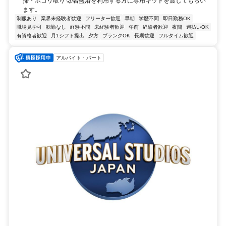
掃・ホコリ取り ③岩盤浴を利用する方に専用キットを渡してもらい
ます。
制服あり
業界未経験者歓迎
フリーター歓迎
早朝
学歴不問
即日勤務OK
職場見学可
転勤なし
経験不問
未経験者歓迎
午前
経験者歓迎
夜間
週払いOK
有資格者歓迎
月1シフト提出
夕方
ブランクOK
長期歓迎
フルタイム歓迎
アルバイト・パート