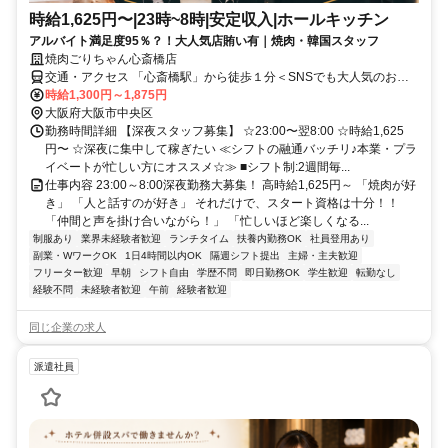
時給1,625円〜|23時~8時|安定収入|ホールキッチン
アルバイト満足度95％？！大人気店賄い有｜焼肉・韓国スタッフ
焼肉ごりちゃん心斎橋店
交通・アクセス 「心斎橋駅」から徒歩１分＜SNSでも大人気のお店
＞
時給1,300円～1,875円
大阪府大阪市中央区
勤務時間詳細 【深夜スタッフ募集】 ☆23:00〜翌8:00 ☆時給1,625
円〜 ☆深夜に集中して稼ぎたい ≪シフトの融通バッチリ♪本業・プラ
イベートが忙しい方にオススメ☆≫ ■シフト制:2週間毎...
仕事内容 23:00～8:00深夜勤務大募集！ 高時給1,625円～ 「焼肉が好
き」 「人と話すのが好き」 それだけで、スタート資格は十分！！
「仲間と声を掛け合いながら！」 「忙しいほど楽しくなる...
制服あり
業界未経験者歓迎
ランチタイム
扶養内勤務OK
社員登用あり
副業・WワークOK
1日4時間以内OK
隔週シフト提出
主婦・主夫歓迎
フリーター歓迎
早朝
シフト自由
学歴不問
即日勤務OK
学生歓迎
転勤なし
経験不問
未経験者歓迎
午前
経験者歓迎
同じ企業の求人
派遣社員