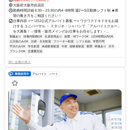
時給1,330円～1,660円
大阪府大阪市此花区
勤務時間詳細 6:30～23:30の内4~8時間 週2〜5日勤務シフト制 ★希
望の働き方をご相談ください！
仕事内容 ⭐ー USJ公式アルバイト募集 ー⭐ ワクワクドキドキをお届
けする ユニバーサル ・ スタジオ・ジャパンで 「アルバイトクルー」
を大募集！ ✅接客・販売メインのお仕事をお任せします♪ ・...
制服あり
扶養内勤務OK
社員登用あり
副業・WワークOK
1日4時間以内OK
土日祝のみOK
主婦・主夫歓迎
フリーター歓迎
シフト自由
学歴不問
平日のみOK
学生歓迎
未経験者歓迎
午前
経験者歓迎
夜間
研修あり
夕方
ブランクOK
交通費支給
同じ企業の求人
アルバイト・パート