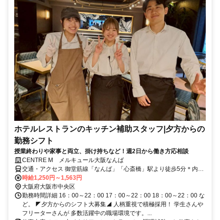
ホテルレストランのキッチン補助スタッフ|夕方からの
勤務シフト
授業終わりや家事と両立、掛け持ちなど！週2日から働き方応相談
CENTRE M メルキュール大阪なんば
交通・アクセス 御堂筋線「なんば」「心斎橋」駅より徒歩5分＊内装
はスタイリッシュで非日常空間にこだわった空間！優雅な雰囲気のホ
時給1,250円～1,563円
テルダイニングで静かで落ち着けるレストランです！
大阪府大阪市中央区
勤務時間詳細 16：00～22：00 17：00～22：00 18：00～22：00 な
ど。 ◤夕方からのシフト大募集◢ 人柄重視で積極採用！ 学生さんや
フリーターさんが 多数活躍中の職場環境です。...