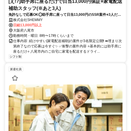
[え!?]助手席に座るだけで日当13,000円保証⭐️家電配送
補助スタッフ(※あと3人)
免許なしで応募OK⭕助手席に座って日当13,000円のSSR案件⭐️3人だけ
の限定募集⭐️しかも昇給のチャンスもあり⭐️積極採用中⭕
株式会社SHEMMY
日給13,000円以上
大阪府八尾市
勤務時間・曜日: 8時〜17時くらいまで
仕事内容: 続けやすい[家電配送補助]の案件が3名限定公開❗ ➡埋まり次
第終了なので応募は今すぐ✨ ✅衝撃の案件内容 ⭐️基本的には助手席に
座るだけ⭐️ 八尾市内のご自宅に家電を配送するドライ...
シフト制
派遣社員