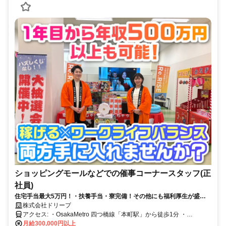
ショッピングモールなどでの催事コーナースタッフ(正
社員)
住宅手当最大5万円！・扶養手当・寮完備！その他にも福利厚生が盛り
沢山◎年間休日120日×残業少なめで無理なく働ける環境
株式会社ドリープ
アクセス: ・OsakaMetro 四つ橋線「本町駅」から徒歩1分 ・
OsakaMetro 御堂筋線「本町駅」から徒歩5分 ・OsakaMetro 中央線
月給300,000円以上