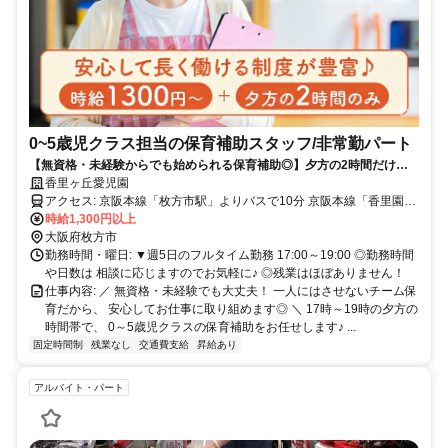
0~5歳児クラス担当の保育補助スタッフ/非常勤パート
【無資格・未経験からでも始められる保育補助◎】夕方の2時間だけ／
見守り中心／先輩がすぐ近くにいるから安心／時給1,300円～／残業ほ
香里ヶ丘愛児園
ぼナシ
アクセス: 京阪本線「枚方市駅」よりバスで10分 京阪本線「香里園
駅」よりバスで16分 京阪本線 樟葉駅 車30分 ◎バイク通勤OK
時給1,300円以上
大阪府枚方市
勤務時間・曜日: ▼週5日のフルタイム勤務 17:00～19:00 ◎勤務時間
や日数は 相談に応じますのでお気軽に♪ ◎残業はほぼありません！
仕事内容: ／ 無資格・未経験でも大丈夫！ 一人にはさせないチーム保
育だから、 安心してお仕事に取り組めます◎ ＼ 17時～19時の夕方の
時間帯で、 0～5歳児クラスの保育補助をお任せします♪ ...
固定時間制
残業なし
交通費支給
昇給あり
アルバイト・パート