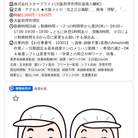
株式会社スタープライド(大阪府堺市堺区築港八幡町)
交通・アクセス ★大阪メトロ「住之江公園駅」、南海「堺駅」「堺
東駅」から無料送迎バスあり。(乗車時間10分～15分ほど)
時給1,300円～1,625円
大阪府堺市堺区
勤務時間詳細 ＜勤務時間＞ ✨2つの時間帯から選択OK♪✨ ➀8:00～
17:00 ②9:00～18:00 →ともに休憩1時間あり、実働8時間。 ※日によ
り勤務時間を➀から②に変更をお願いする場合あ...
仕事内容 【お仕事番号：10301】 ＼資格･経験不要♪長期のAmazon軽
作業／ ✅日勤固定＆基本残業ナシのメリハリ勤務！ ✅希望の週2～OK
＆毎週シフトは変更可能！ ✅学業との両立やWワーク、扶養...
業界未経験者歓迎
扶養内勤務OK
副業・WワークOK
土日祝のみOK
主婦・主夫歓迎
週1シフト提出
フリーター歓迎
シフト自由
学歴不問
固定時間制
平日のみOK
学生歓迎
経験不問
未経験者歓迎
経験者歓迎
残業なし
週払いOK
有資格者歓迎
ブランクOK
交通費支給
派遣社員