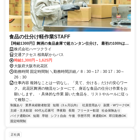
食品の仕分け軽作業STAFF
【時給1300円】舞洲の食品倉庫で超カンタン仕分け。 最初の100hは時
給+200円！ 選べる日勤・夜勤×週休2日で、無理なく安定して稼げま
株式会社ハーツクライ
す。
交通アクセス 桜島駅からバス
時給1,300円～1,625円
大阪府大阪市此花区
勤務時間 固定時間制 ＼勤務時間詳細／ 8：30～17：30 17：30～
26：30
仕事内容 複雑なことは一切なし。「見て、分ける」だけの安心ワー
ク。 此花区舞洲の物流センターにて、身近な食品の仕分け作業をお
願いします。 ・具体的な作業 届いた食品を、リストやルールに従っ
て種類ご...
制服あり
業界未経験者歓迎
短期（3ヵ月以内）
社員登用あり
副業・WワークOK
主婦・主夫歓迎
60代も応募可
準夜勤
長期
フリーター歓迎
社会保険あり
バイク通勤OK
短期
早朝
シフト自由
午後
学歴不問
車通勤OK
即日勤務OK
固定時間制
正社員