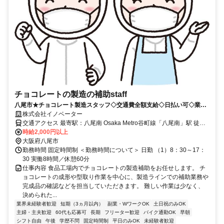
チョコレートの製造の補助staff
八尾市★チョコレート製造スタッフ◇交通費全額支給◇日払い可◇業界
未経験歓迎◇平日のみ
株式会社イノベーター
交通アクセス 最寄駅：八尾南 Osaka Metro谷町線「八尾南」駅 徒歩
10分 ＊バイク・自転車通勤可能 ◆日払い・週払い対応可能！ ◆弊社
時給2,000円以上
への来社不要！ ◆簡単電話登録！ ◆履歴書不要です♪
大阪府八尾市
勤務時間 固定時間制 ＜勤務時間について＞ 日勤 （1）8：30～17：
30 実働8時間／休憩60分
仕事内容 食品工場内でチョコレートの製造補助をお任せします。 チ
ョコレートの成形や型取り作業を中心に、製造ラインでの補助業務や
完成品の確認などを担当していただきます。 難しい作業は少なく、
決められた...
業界未経験者歓迎
短期（3ヵ月以内）
副業・WワークOK
土日祝のみOK
主婦・主夫歓迎
60代も応募可
長期
フリーター歓迎
バイク通勤OK
早朝
シフト自由
午後
学歴不問
固定時間制
平日のみOK
未経験者歓迎