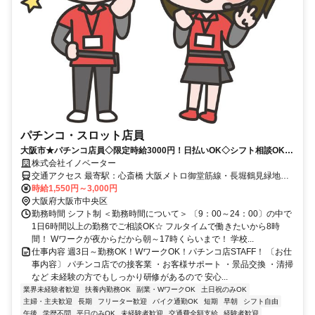
パチンコ・スロット店員
大阪市★パチンコ店員◇限定時給3000円！日払いOK◇シフト相談OK◇
日払いOK
株式会社イノベーター
交通アクセス 最寄駅：心斎橋 大阪メトロ御堂筋線・長堀鶴見緑地
線：心斎橋駅 徒歩5分 ＊電車・自転車通勤可能（車・バイク相談可
時給1,550円～3,000円
能） ◆日払い・週払い対応可能！ ◆弊社への来社不要！ ◆簡単電話
大阪府大阪市中央区
登録！ ◆履歴書不要です♪
勤務時間 シフト制 ＜勤務時間について＞ 〔9：00～24：00〕の中で
1日6時間以上の勤務でご相談OK☆ フルタイムで働きたいから8時
間！ Wワークが夜からだから朝～17時くらいまで！ 学校...
仕事内容 週3日～勤務OK！WワークOK！パチンコ店STAFF！ 〔お仕
事内容〕 パチンコ店での接客業 ・お客様サポート ・景品交換 ・清掃
など 未経験の方でもしっかり研修があるので 安心...
業界未経験者歓迎
扶養内勤務OK
副業・WワークOK
土日祝のみOK
主婦・主夫歓迎
長期
フリーター歓迎
バイク通勤OK
短期
早朝
シフト自由
午後
学歴不問
平日のみOK
未経験者歓迎
交通費全額支給
経験者歓迎