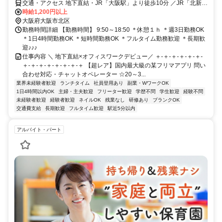
交通・アクセス 地下直結・JR「大阪駅」より徒歩10分 ／JR「北新地
駅」より徒歩5分
時給1,200円以上
大阪府大阪市北区
勤務時間詳細 【勤務時間】 9:50～18:50 ＊休憩１ｈ ＊週3日勤務OK
＊1日4時間勤務OK ＊短時間勤務OK ＊フルタイム勤務歓迎 ＊長期歓
迎♪♪♪
仕事内容 ＼ 地下直結×オフィスワークデビュー／ ＋-＋-＋-＋-＋-＋-
＋-＋-＋-＋-＋-＋-＋-＋ 【超レア】国内最大級の某フリマアプリ 問い
合わせ対応・チャットオペレーター ☆20～3...
業界未経験者歓迎
ランチタイム
社員登用あり
副業・WワークOK
1日4時間以内OK
主婦・主夫歓迎
フリーター歓迎
学歴不問
学生歓迎
経験不問
未経験者歓迎
経験者歓迎
ネイルOK
残業なし
研修あり
ブランクOK
交通費支給
長期歓迎
フルタイム歓迎
駅近5分以内
アルバイト・パート