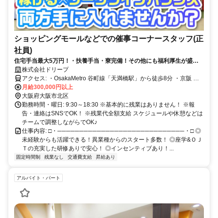
ショッピングモールなどでの催事コーナースタッフ(正
社員)
住宅手当最大5万円！・扶養手当・寮完備！その他にも福利厚生が盛り
沢山◎年間休日120日×残業少なめで無理なく働ける環境
株式会社ドリープ
アクセス: ・OsakaMetro 谷町線「天満橋駅」から徒歩8分 ・京阪 中
之島線「天満橋駅」から徒歩8分 ・JR東西線「大阪天満宮駅」から徒
月給300,000円以上
歩13分 ・OsakaMetro 堺筋線「南森町駅」から徒歩14分 アクセス抜
大阪府大阪市北区
群です！
勤務時間・曜日: 9:30～18:30 ※基本的に残業はありません！ ※報
告・連絡はSNSでOK！ ※残業代全額支給 スケジュールや休憩などは
チームで調整しながらでOK♪
仕事内容: □・─────────────────────────────・□ ◎
未経験からも活躍できる！異業種からのスタート多数！ ◎座学&ＯＪ
Ｔの充実した研修ありで安心！ ◎インセンティブあり！...
固定時間制
残業なし
交通費支給
昇給あり
アルバイト・パート