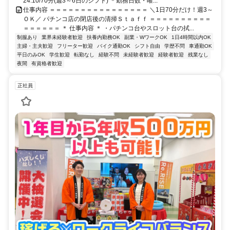
24:10/70分(週3～6日のシフト) ＊勤務日数・曜...
仕事内容 ＝＝＝＝＝＝＝＝＝＝＝＝＝＝＝＝ ＼1日70分だけ！週3～
ＯＫ／ パチンコ店の閉店後の清掃Ｓｔａｆｆ ＝＝＝＝＝＝＝＝＝＝
＝＝＝＝＝＝ ＊ 仕事内容 ＊ ・パチンコ台やスロット台の拭...
制服あり
業界未経験者歓迎
扶養内勤務OK
副業・WワークOK
1日4時間以内OK
主婦・主夫歓迎
フリーター歓迎
バイク通勤OK
シフト自由
学歴不問
車通勤OK
平日のみOK
学生歓迎
転勤なし
経験不問
未経験者歓迎
経験者歓迎
残業なし
夜間
有資格者歓迎
正社員