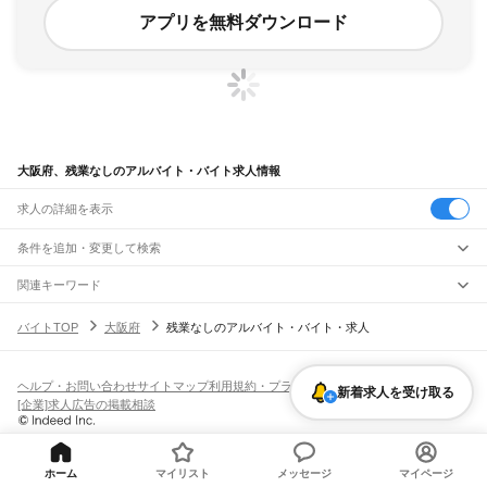
アプリを無料ダウンロード
大阪府、残業なしのアルバイト・バイト求人情報
求人の詳細を表示
条件を追加・変更して検索
市区町村を追加・変更
関連キーワード
大阪府 夜勤なし
大阪府 残業あり
大阪府 仕事がない
大阪府 出社なし
大阪府
駅を追加・変更
バイトTOP
大阪府
残業なしのアルバイト・バイト・求人
大阪府 重労働なし
大阪府
すべて
大阪市
すべて
職種を追加・変更
JR京都線
都島区
福島区
此花区
西区
港区
大正区
天王寺区
浪速区
西淀川区
東淀川区
東成区
島本駅
高槻駅
摂津富田駅
JR総持寺駅
茨木駅
千里丘駅
岸辺駅
吹田駅
東淀川駅
飲食・フードサービス
生野区
旭区
城東区
阿倍野区
住吉区
東住吉区
西成区
淀川区
鶴見区
住之江区
ヘルプ・お問い合わせ
サイトマップ
利用規約・プライバシーポリシー
新着求人を受け取る
特徴を追加・変更
新大阪駅
大阪駅
飲食・フードサービス
平野区
北区
中央区
すべて
[企業]求人広告の掲載相談
ホールスタッフ
キッチンスタッフ
皿洗い・洗い場
精肉・鮮魚加工
給食調理
人気
JR神戸線(大阪～神戸)
堺市
すべて
雇用形態を追加・変更
パン屋（ベーカリー）
フードカウンター販売員
バー（BAR）・バーテンダー
日払いOK
高校生歓迎
学生歓迎
深夜の仕事
髪型・髪色自由
ひげOK
ネイルOK
大阪駅
塚本駅
堺区
中区
東区
西区
南区
北区
美原区
飲食店補助（開店・閉店準備）
飲食店（店長・マネージャー）
ピアスOK
アルバイト・パート
履歴書不要
オープニングスタッフ
留学生・外国人活躍中
都道府県を変更
ホーム
マイリスト
メッセージ
マイページ
営業・販売
大和路線
岸和田市
豊中市
池田市
吹田市
泉大津市
高槻市
貝塚市
守口市
枚方市
茨木市
勤務期間
正社員