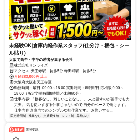
未経験OK|倉庫内軽作業スタッフ(仕分け・梱包・シー
ル貼り)
大阪で高卒・中卒の若者が集まる会社
株式会社サンライズ
アクセス: 天王寺駅 徒歩5分 寺田町駅 徒歩5分
月給283,000円以上
大阪府大阪市天王寺区
勤務時間・曜日: 09:00～18:00 実働時間：8時間/日 応相談 9:00～
18:00（所定労働時間8時間／休憩60分）
仕事内容: 「接客なし。難しいことなし。」 人と話すのが苦手でも大
丈夫。 気を使いすぎる仕事じゃないので 自分のペースで働けます。
仕事内容 倉庫内でのシンプルな軽作業です。 お願いする...
固定時間制
残業なし
交通費支給
シフト制
昇給あり
業務委託