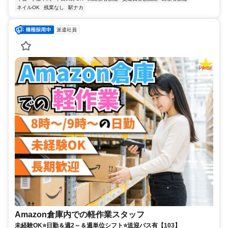
ネイルOK
残業なし
駅ナカ
派遣社員
Amazon倉庫内での軽作業スタッフ
未経験OK⭐日勤＆週2～＆週単位シフト⭐送迎バス有【103】