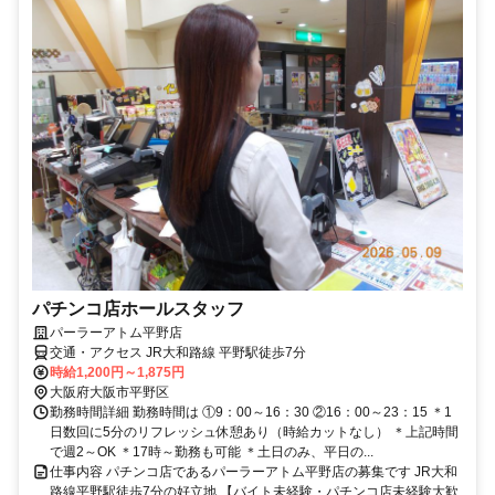
パチンコ店ホールスタッフ
パーラーアトム平野店
交通・アクセス JR大和路線 平野駅徒歩7分
時給1,200円～1,875円
大阪府大阪市平野区
勤務時間詳細 勤務時間は ①9：00～16：30 ②16：00～23：15 ＊1
日数回に5分のリフレッシュ休憩あり（時給カットなし） ＊上記時間
で週2～OK ＊17時～勤務も可能 ＊土日のみ、平日の...
仕事内容 パチンコ店であるパーラーアトム平野店の募集です JR大和
路線平野駅徒歩7分の好立地 【バイト未経験・パチンコ店未経験大歓