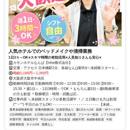
人気ホテルでのベッドメイクや清掃業務
1日3ｈ～OK⭐スキマ時間の有効活用⭐人見知りさんも安心⭐
カモンホテルなんば【nine株式会社】
交通・アクセス 日本橋駅1分、各線なんば駅8分✨未経験スタート全
力応援✨自分のペースで働きたい人見知りさんも安心！
時給1,180円～1,300円
大阪府大阪市中央区
勤務時間詳細 ⏰勤務時間 ①9:00～12:00 ②9:00～13:00 ③9:00～
15:30 ＊週1日～・1日3時間～でOK ＊もちろん週3日～週6勤務希望
の方も歓迎 ＊勤務曜日・時間・回数は応...
仕事内容 ＼未経験スタッフが多数活躍中 ！／ 土日働ける方は歓迎
(*˘︶˘*) 平日のみでもOK! - - - - - - - - - - - - - - - - - - - - - - - 【未経...
業界未経験者歓迎
扶養内勤務OK
社員登用あり
週1日からOK
副業・WワークOK
1日4時間以内OK
土日祝のみOK
主婦・主夫歓迎
フリーター歓迎
シフト自由
学歴不問
職場見学可
平日のみOK
学生歓迎
経験不問
未経験者歓迎
午前
経験者歓迎
ネイルOK
残業なし