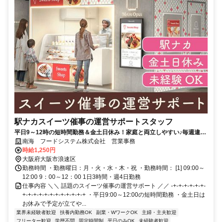
駅ナカスイーツ催事の運営サポートスタッフ
平日9～12時の短時間勤務＆金土日休み！家庭と両立しやすい♪毎週違う
スイーツに出会える仕事
南海 フードシステム株式会社 営業事務
時給1,250円
大阪府大阪市浪速区
勤務時間 ・勤務曜日：月・火・水・木・祝 ・勤務時間： [1] 09:00～
12:00 9：00～12：00 1日3時間・週4日勤務
仕事内容 ＼＼ 話題のスイーツ催事の運営サポート ／／ -+-+-+-+-+-+-
+-+-+-+-+-+-+-+-+-+-+-+ ・平日9:00～12:00の短時間勤務 ・金土日は
お休みで予定が立てや...
業界未経験者歓迎
扶養内勤務OK
副業・WワークOK
主婦・主夫歓迎
フリーター歓迎
学歴不問
固定時間制
平日のみOK
未経験者歓迎