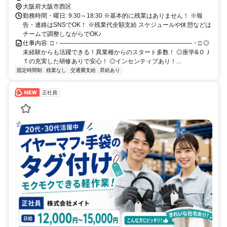
「本町駅」から徒歩1分 ・OsakaMetro 四つ橋線「肥後橋駅」から徒
大阪府大阪市西区
歩11分 ・OsakaMetro 中央線「阿波座駅」から徒歩13分 最寄り駅か
勤務時間・曜日: 9:30～18:30 ※基本的に残業はありません！ ※報
ら徒歩でスグ！ アクセス抜群です！
告・連絡はSNSでOK！ ※残業代全額支給 スケジュールや休憩などは
チームで調整しながらでOK♪
仕事内容: □・─────────────────────────────・□ ◎
未経験からも活躍できる！異業種からのスタート多数！ ◎座学&ＯＪ
Ｔの充実した研修ありで安心！ ◎インセンティブあり！...
固定時間制
残業なし
交通費支給
昇給あり
正社員