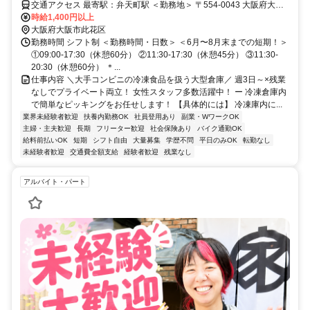
交通アクセス 最寄駅：弁天町駅 ＜勤務地＞ 〒554-0043 大阪府大阪
市此花区夢洲東1丁目2-12 ＊車・バイク通勤OK ＊JR「弁天町」駅か
時給1,400円以上
ら無料送迎バスあり
大阪府大阪市此花区
勤務時間 シフト制 ＜勤務時間・日数＞ ＜6月〜8月末までの短期！＞
①09:00-17:30（休憩60分） ②11:30-17:30（休憩45分） ③11:30-
20:30（休憩60分） ＊...
仕事内容 ＼大手コンビニの冷凍食品を扱う大型倉庫／ 週3日～×残業
なしでプライベート両立！ 女性スタッフ多数活躍中！ ー 冷凍倉庫内
で簡単なピッキングをお任せします！ 【具体的には】 冷凍庫内に...
業界未経験者歓迎
扶養内勤務OK
社員登用あり
副業・WワークOK
主婦・主夫歓迎
長期
フリーター歓迎
社会保険あり
バイク通勤OK
給料前払いOK
短期
シフト自由
大量募集
学歴不問
平日のみOK
転勤なし
未経験者歓迎
交通費全額支給
経験者歓迎
残業なし
アルバイト・パート