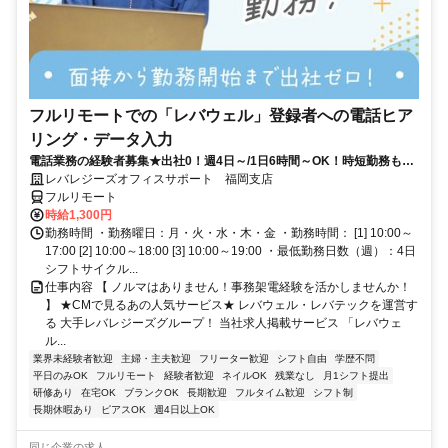
フルリモートでの「レバウェル」登録者への電話ヒア
リング・データ入力
電話業務の経験者募集★出社0！週4日～/1日6時間～OK！時短勤務も◎
プライベートも大事に働ける♪
レバレジーズオフィスサポート 福岡支店
フルリモート
時給1,300円
勤務時間 ・勤務曜日：月・火・水・木・金 ・勤務時間： [1] 10:00～
17:00 [2] 10:00～18:00 [3] 10:00～19:00 ・最低勤務日数（週）：4日
シフトサイクル...
仕事内容 【 ノルマはありません！事務架電経験を活かしませんか！
】 ★CMで見るあの人気サービス★ レバウェル・レバテックを運営す
る 大手レバレジーズグループ！ 当社求人掲載サービス 「レバウェ
ル...
業界未経験者歓迎
主婦・主夫歓迎
フリーター歓迎
シフト自由
学歴不問
平日のみOK
フルリモート
経験者歓迎
ネイルOK
残業なし
月1シフト提出
研修あり
在宅OK
ブランクOK
長期歓迎
フルタイム歓迎
シフト制
長期休暇あり
ピアスOK
週4日以上OK
同じ企業の求人