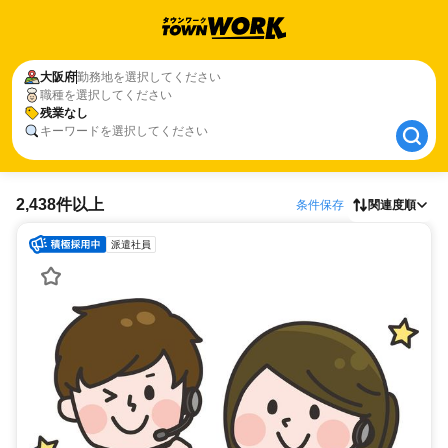
大阪府
大阪府
勤務地を選択してください
職種を選択してください
残業なし
残業なし
キーワードを選択してください
2,438件以上
条件保存
関連度順
派遣社員