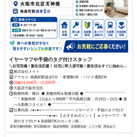
イヤーマフや手袋のタグ付けスタッフ
＼社宅完備！新生活応援！ 社宅に即入居可能！新生活をすぐに始められ
ます◎
株式会社メイト
アクセス: 南森町駅徒歩5分 ・車通勤OK ・バイク通勤OK
日給12,000円～15,000円
大阪府大阪市北区
勤務時間・曜日: ◆ 実働時間＆勤務日数 ◆ ￣￣￣￣￣￣￣￣￣￣￣
￣ * 実働時間：1日あたり8時間 * 平均勤務日数：月18日～20日 ◆ 選
べる勤務スタイル！ ◆ ￣￣￣￣￣￣￣￣￣...
仕事内容: ○●○●○━━━━━━━━━ イヤーマフ・手袋のタグ付け!
━━━━━━━━━○●○●○ 【 おすすめポイント 】 ● イヤーマフ・手
袋のタグ付け! ● 未経験OKのカンタン軽...
変形労働時間制
即日勤務OK
固定時間制
交通費支給
シフト制
昇給あり