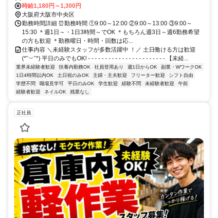
力応援✨自分のペースで働きたい人見知りさんも安心！
時給1,180円～1,300円
大阪府大阪市中央区
勤務時間詳細 ⏰勤務時間 ①9:00～12:00 ②9:00～13:00 ③9:00～
15:30 ＊週1日～・1日3時間～でOK ＊もちろん週3日～週6勤務希望
の方も歓迎 ＊勤務曜日・時間・回数は応...
仕事内容 ＼未経験スタッフが多数活躍中 ！／ 土日働ける方は歓迎
(*˘︶˘*) 平日のみでもOK! - - - - - - - - - - - - - - - - - - - - - - - 【未経...
業界未経験者歓迎
扶養内勤務OK
社員登用あり
週1日からOK
副業・WワークOK
1日4時間以内OK
土日祝のみOK
主婦・主夫歓迎
フリーター歓迎
シフト自由
学歴不問
職場見学可
平日のみOK
学生歓迎
経験不問
未経験者歓迎
午前
経験者歓迎
ネイルOK
残業なし
正社員