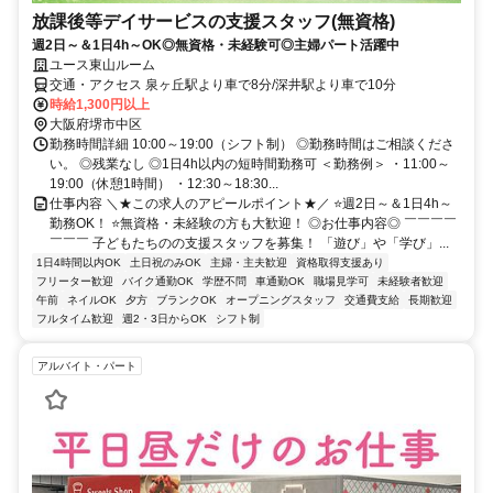
放課後等デイサービスの支援スタッフ(無資格)
週2日～＆1日4h～OK◎無資格・未経験可◎主婦パート活躍中
ユース東山ルーム
交通・アクセス 泉ヶ丘駅より車で8分/深井駅より車で10分
時給1,300円以上
大阪府堺市中区
勤務時間詳細 10:00～19:00（シフト制） ◎勤務時間はご相談くださ
い。 ◎残業なし ◎1日4h以内の短時間勤務可 ＜勤務例＞ ・11:00～
19:00（休憩1時間） ・12:30～18:30...
仕事内容 ＼★この求人のアピールポイント★／ ⭐週2日～＆1日4h～
勤務OK！ ⭐無資格・未経験の方も大歓迎！ ◎お仕事内容◎ ￣￣￣￣
￣￣￣ 子どもたちのの支援スタッフを募集！ 「遊び」や「学び」...
1日4時間以内OK
土日祝のみOK
主婦・主夫歓迎
資格取得支援あり
フリーター歓迎
バイク通勤OK
学歴不問
車通勤OK
職場見学可
未経験者歓迎
午前
ネイルOK
夕方
ブランクOK
オープニングスタッフ
交通費支給
長期歓迎
フルタイム歓迎
週2・3日からOK
シフト制
アルバイト・パート