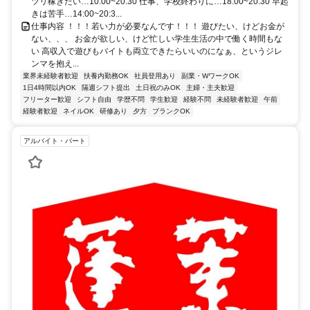
ツリ稼ぎたい…10:00~20:30 仕事、学校終わりに…18:00~20:30 早起
きは苦手…14:00~20:3...
仕事内容 ！！！若い力が必要なんです！！！ 遊びたい、けどお金が
ない、、、 お金が欲しい、けど忙しい学生生活の中で働く時間もな
い 高収入で遊びもバイトも両立できたらいいのになぁ、というジレ
ンマを抱え...
業界未経験者歓迎
扶養内勤務OK
社員登用あり
副業・WワークOK
1日4時間以内OK
隔週シフト提出
土日祝のみOK
主婦・主夫歓迎
フリーター歓迎
シフト自由
学歴不問
学生歓迎
経験不問
未経験者歓迎
午前
経験者歓迎
ネイルOK
研修あり
夕方
ブランクOK
アルバイト・パート