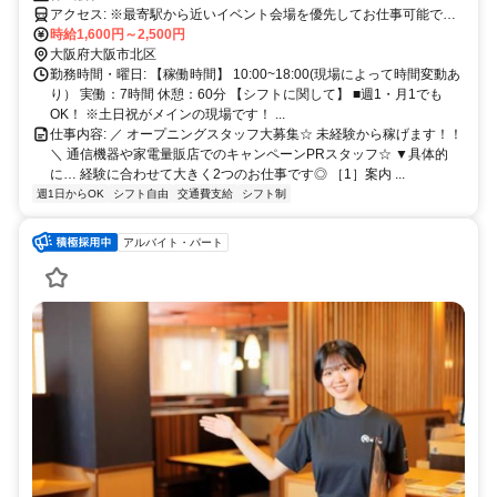
アクセス: ※最寄駅から近いイベント会場を優先してお仕事可能で
す！
時給1,600円～2,500円
大阪府大阪市北区
勤務時間・曜日: 【稼働時間】 10:00~18:00(現場によって時間変動あ
り） 実働：7時間 休憩：60分 【シフトに関して】 ■週1・月1でも
OK！ ※土日祝がメインの現場です！ ...
仕事内容: ／ オープニングスタッフ大募集☆ 未経験から稼げます！！
＼ 通信機器や家電量販店でのキャンペーンPRスタッフ☆ ▼具体的
に… 経験に合わせて大きく2つのお仕事です◎ ［1］案内 ...
週1日からOK
シフト自由
交通費支給
シフト制
アルバイト・パート