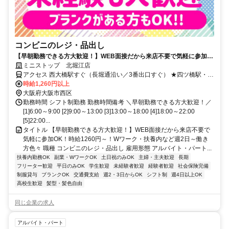
コンビニのレジ・品出し
【早朝勤務できる方大歓迎！】WEB面接だから来店不要で気軽に参加
OK！時給1260円～！Wワーク・扶養内など週2日～働き方色々
ミニストップ 北堀江店
アクセス 西大橋駅すぐ（長堀通沿い／3番出口すぐ） ★四ツ橋駅・西
長堀駅からも徒歩圏で通勤しやすい立地 ★北堀江・心斎橋エリアで
時給1,260円以上
通勤しやすい環境です ★大阪市西区・中央区・浪速区・港区エリア
大阪府大阪市西区
からアクセス可能！ ★その他のアクセス可能駅/四ツ橋駅、西長堀
勤務時間 シフト制勤務 勤務時間備考 ＼早朝勤務できる方大歓迎！／
駅、心斎橋駅、桜川駅
[1]6:00～9:00 [2]9:00～13:00 [3]13:00～18:00 [4]18:00～22:00
[5]22:00...
タイトル 【早朝勤務できる方大歓迎！】WEB面接だから来店不要で
気軽に参加OK！時給1260円～！Wワーク・扶養内など週2日～働き
方色々 職種 コンビニのレジ・品出し 雇用形態 アルバイト・パート...
扶養内勤務OK
副業・WワークOK
土日祝のみOK
主婦・主夫歓迎
長期
フリーター歓迎
平日のみOK
学生歓迎
未経験者歓迎
経験者歓迎
社会保険完備
制服貸与
ブランクOK
交通費支給
週2・3日からOK
シフト制
週4日以上OK
高校生歓迎
髪型・髪色自由
同じ企業の求人
アルバイト・パート