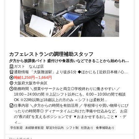
カフェレストランの調理補助スタッフ
夕方から放課後バイト 盛付けや食器洗いなどできることから始められる
ので未経験でも安心 週1日・短時間～OK、食事補助や交通費支給など待
ガスト なんば店
遇も充実◎
通勤情報 「大阪難波駅」より徒歩1分 ◆ほかにも [ 近鉄日本橋 / 心斎
橋 / 大国町 / 大阪 ] からも徒歩で6～16分程度!!※バイク / 自転車通勤
時給1,250円～1,664円
OK
大阪府大阪市中央区
勤務時間 ＼授業やサークルと両立◎学校終わりに働きやすい ／
18:00～24:00の間 ※上記シフト以外にも、6:00～10:00の間で相談
OK ※22時以降は18歳以上の方のみ ＜シフトは柔軟対...
仕事内容 ＼夕方からの時間を有効活用 ／ 学校帰りや買い物帰りにぴ
ったりの時間帯◎ ディナータイムに向けた準備や仕込みなど、 お店
の“夜の顔”を支えるポジションです ▼おまかせするおしごと▼ ・デ
ィ...
学生歓迎
未経験者歓迎
駅近5分以内
シフト制
社割あり
食事補助あり