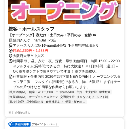
接客・ホールスタッフ
【オープニング】夜だけ・土日のみ・平日のみ…全部OK
焼肉きんぐ namBaHIPS店
アクセス なんば駅1分namBaHIPS 7F※無料駐輪場あり
時給1,350円～1,688円
大阪府大阪市中央区
時間帯 朝、昼、夕方・夜、深夜・早朝 勤務曜日・時間 15:00～22:00
※フルタイム(長時間)できる方、特に大歓迎！ ※1日2時間、週1日～
OK ※希望シフトで働きやすいですヨ！ ※プチ勤務O...
仕事情報 ● 仕事内容 2026年2月下旬 NEW OPEN！ オープニングスタ
ッフ第二弾！ フルタイム(長時間)できる方、特に大歓迎！ まずはテー
ブルの片づけなど 簡単な作業からお願いします。...
社員登用あり
副業・WワークOK
土日祝のみOK
主婦・主夫歓迎
学生歓迎
食費補助あり
オープニングスタッフ
交通費支給
まかないあり
シフト制
高校生歓迎
昼食補助あり
食事補助あり
髪型・髪色自由
同じ企業の求人
アルバイト・パート