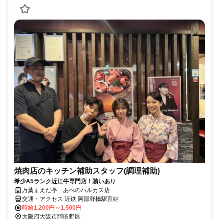
焼肉店のキッチン補助スタッフ(調理補助)
希少A5ランク近江牛専門店！賄いあり
万葉まえだ亭 あべのハルカス店
交通・アクセス 近鉄 阿部野橋駅直結
時給1,200円～1,500円
大阪府大阪市阿倍野区