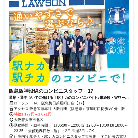
阪急阪神沿線のコンビニスタッフ 17
通勤・通学ついでに働ける！駅ナカのコンビニバイト♪未経験・Wワーク
OK・お得な従業員割引あり！
ローソン HA 阪急梅田茶屋町口店【17】
アクセス 阪急宝塚本線 大阪梅田（阪急線）茶屋町口徒歩約1分、阪急
京都本線 大阪梅田（阪急線）茶屋町口徒歩約1分、阪急神戸本線 大阪
時給1,177円～1,671円
梅田（阪急線）茶屋町口徒歩約1分
大阪府大阪市北区
勤務時間 ・勤務時間： [1] 06:00～12:00 [2] 12:00～18:00 [3] 18:00～
23:35 ・最低勤務日数（週）：2日 ※週2日～OK
仕事内容 駅チカ・駅ナカコンビニスタッフ大募集！ ▼ご応募の電話