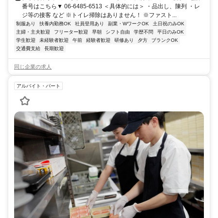
番号はこちら▼ 06-6485-6513 ＜具体的には＞ ・品出し、陳列 ・レ
ジ等の接客 など ※トイレ掃除はありません！ ※ファスト...
制服あり
扶養内勤務OK
社員登用あり
副業・WワークOK
土日祝のみOK
主婦・主夫歓迎
フリーター歓迎
早朝
シフト自由
学歴不問
平日のみOK
学生歓迎
未経験者歓迎
午前
経験者歓迎
研修あり
夕方
ブランクOK
交通費支給
長期歓迎
同じ企業の求人
アルバイト・パート