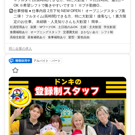
※フルタイム(長時間)できる方、特に大歓迎！ ※1日2時間、週1日～
OK ※希望シフトで働きやすいですヨ！ ※プチ勤務O...
仕事情報 ● 仕事内容 2月下旬 NEW OPEN！ オープニングスタッフ第
二弾！ フルタイム(長時間)できる方、特に大歓迎！ 接客なし！裏方限
定のお仕事。 未経験・人見知りさんも大歓迎！ 簡単...
社員登用あり
副業・WワークOK
土日祝のみOK
主婦・主夫歓迎
学生歓迎
食費補助あり
オープニングスタッフ
交通費支給
まかないあり
シフト制
高校生歓迎
昼食補助あり
食事補助あり
髪型・髪色自由
同じ企業の求人
アルバイト・パート