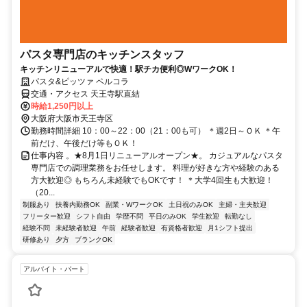
パスタ専門店のキッチンスタッフ
キッチンリニューアルで快適！駅チカ便利◎WワークOK！
パスタ&ピッツァ ペルコラ
交通・アクセス 天王寺駅直結
時給1,250円以上
大阪府大阪市天王寺区
勤務時間詳細 10：00～22：00（21：00も可） ＊週2日～ＯＫ ＊午
前だけ、午後だけ等もＯＫ！
仕事内容 。★8月1日リニューアルオープン★。 カジュアルなパスタ
専門店での調理業務をお任せします。 料理が好きな方や経験のある
方大歓迎◎ もちろん未経験でもOKです！ ＊大学4回生も大歓迎！
（20...
制服あり
扶養内勤務OK
副業・WワークOK
土日祝のみOK
主婦・主夫歓迎
フリーター歓迎
シフト自由
学歴不問
平日のみOK
学生歓迎
転勤なし
経験不問
未経験者歓迎
午前
経験者歓迎
有資格者歓迎
月1シフト提出
研修あり
夕方
ブランクOK
アルバイト・パート