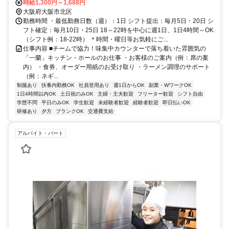
堂筋線 梅田（Osaka1番口徒歩約6分、OsakaMetro谷町線 中崎町3番
時給1,300円～1,688円
口徒歩約6分 阪急梅田ビルオフィスタワー方面出口 徒歩4分 ★東通り
大阪府大阪市北区
商店街内
勤務時間 ・最低勤務日数（週）：1日 シフト提出：毎月5日・20日 シ
フト確定：毎月10日・25日 18～22時を中心に週1日、1日4時間～OK
（シフト例：18-22時） ＊時間・曜日等お気軽にご...
仕事内容 ■チームで協力！味集中カウンターで落ち着いた雰囲気の
「一蘭」キッチン・ホールのお仕事 ・お客様のご案内（例：席の案
内） ・食券、オーダー用紙のお受け取り ・ラーメン調理のサポート
（例：ネギ...
制服あり
扶養内勤務OK
社員登用あり
週1日からOK
副業・WワークOK
1日4時間以内OK
土日祝のみOK
主婦・主夫歓迎
フリーター歓迎
シフト自由
学歴不問
平日のみOK
学生歓迎
未経験者歓迎
経験者歓迎
即日払いOK
研修あり
夕方
ブランクOK
交通費支給
アルバイト・パート