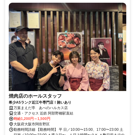
焼肉店のホールスタッフ
希少A5ランク近江牛専門店！賄いあり
万葉まえだ亭 あべのハルカス店
交通・アクセス 近鉄 阿部野橋駅直結
時給1,200円～1,500円
大阪府大阪市阿倍野区
勤務時間詳細 【勤務時間】 平 日／10:00〜15:00、17:00〜23:00 土
日祝／10:00〜23:00 ＊週２日〜、１日３時間〜ＯＫ ＊数日前までの