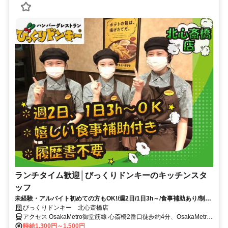
ランチタイム歓迎│びっくりドンキーのキッチンスタ
ッフ
未経験・アルバイト初めての方もOK!/週2日/1日3h～/食事補助あり/制服
貸与/履歴書不要
びっくりドンキー 北心斎橋店
アクセス OsakaMetro御堂筋線 心斎橋2番口徒歩約4分、OsakaMetro
御堂筋線 本町12番口徒歩約8分、OsakaMetro四つ橋線 四ツ橋1-A口
時給1,300円～1,500円