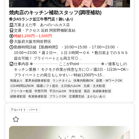
焼肉店のキッチン補助スタッフ(調理補助)
希少A5ランク近江牛専門店！賄いあり
万葉まえだ亭 あべのハルカス店
交通・アクセス 近鉄 阿部野橋駅直結
時給1,200円～1,500円
大阪府大阪市阿倍野区
勤務時間詳細 【勤務時間】 ・10:00〜15:00 ・17:00〜23:00 ・
10:00〜23:00 ＊週２日〜、１日３時間〜ＯＫ ＊数日前までのＳＮＳ
提出可能！ プライベートとも両立可◎ ...
仕事内容 ✼┈┈┈┈┈┈┈ここがPoint┈┈┈┈┈┈✼ ✅接客なしの
キッチン業務！ モクモク作業が得意な方に◎ ✅週2日・1日3h〜OK✨
プライベートとの両立もしやすい ✅時給1200円〜15...
制服あり
業界未経験者歓迎
ランチタイム
扶養内勤務OK
副業・WワークOK
1日4時間以内OK
隔週シフト提出
土日祝のみOK
主婦・主夫歓迎
フリーター歓迎
学歴不問
平日のみOK
学生歓迎
英語
未経験者歓迎
経験者歓迎
有資格者歓迎
ブランクOK
交通費支給
まかないあり
アルバイト・パート