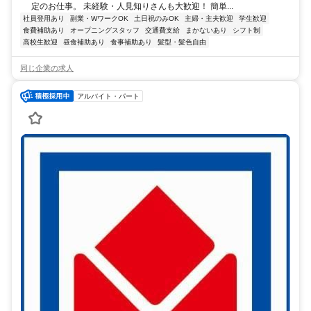
定のお仕事。 未経験・人見知りさんも大歓迎！ 簡単...
社員登用あり
副業・WワークOK
土日祝のみOK
主婦・主夫歓迎
学生歓迎
食費補助あり
オープニングスタッフ
交通費支給
まかないあり
シフト制
高校生歓迎
昼食補助あり
食事補助あり
髪型・髪色自由
同じ企業の求人
アルバイト・パート