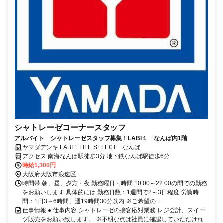
シャトレーゼコーナースタッフ
アルバイト シャトレーゼスタッフ募集！LABI１ なんば内1階
ヤマダデンキ LABI 1 LIFE SELECT なんば
アクセス 南海なんば駅徒歩3分 地下鉄なんば駅徒歩6分
時給1,300円
大阪府大阪市浪速区
時間帯 朝、昼、夕方・夜 勤務曜日・時間 10:00～22:00の間での勤務
をお願いします 具体的には 勤務日数：1週間で2～3日程度 労働時
間：1日3～6時間、週19時間30分以内 ※ご希望の...
仕事情報 ● 仕事内容 シャトレーゼの接客応対業務 レジ会計、スイー
ツ販売をお願い致します。 ※不明な点は社員に確認していただけれ