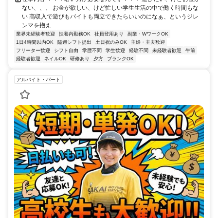
ない、、、 お金が欲しい、けど忙しい学生生活の中で働く時間もな
い 高収入で遊びもバイトも両立できたらいいのになぁ、というジレ
ンマを抱え...
業界未経験者歓迎
扶養内勤務OK
社員登用あり
副業・WワークOK
1日4時間以内OK
隔週シフト提出
土日祝のみOK
主婦・主夫歓迎
フリーター歓迎
シフト自由
学歴不問
学生歓迎
経験不問
未経験者歓迎
午前
経験者歓迎
ネイルOK
研修あり
夕方
ブランクOK
アルバイト・パート