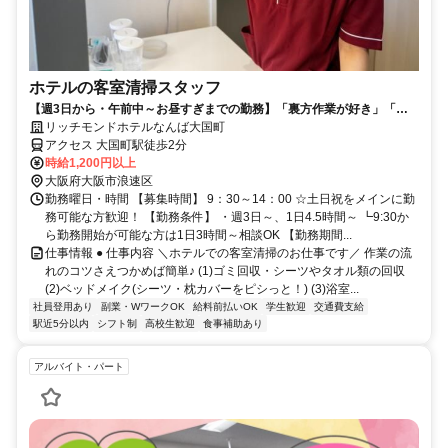
ホテルの客室清掃スタッフ
【週3日から・午前中～お昼すぎまでの勤務】「裏方作業が好き」「コ
ツコツ作業が得意」歓迎！
リッチモンドホテルなんば大国町
アクセス 大国町駅徒歩2分
時給1,200円以上
大阪府大阪市浪速区
勤務曜日・時間 【募集時間】 9：30～14：00 ☆土日祝をメインに勤
務可能な方歓迎！ 【勤務条件】 ・週3日～、1日4.5時間～ ┗9:30か
ら勤務開始が可能な方は1日3時間～相談OK 【勤務期間...
仕事情報 ● 仕事内容 ＼ホテルでの客室清掃のお仕事です／ 作業の流
れのコツさえつかめば簡単♪ (1)ゴミ回収・シーツやタオル類の回収
(2)ベッドメイク(シーツ・枕カバーをピシっと！) (3)浴室...
社員登用あり
副業・WワークOK
給料前払いOK
学生歓迎
交通費支給
駅近5分以内
シフト制
高校生歓迎
食事補助あり
アルバイト・パート