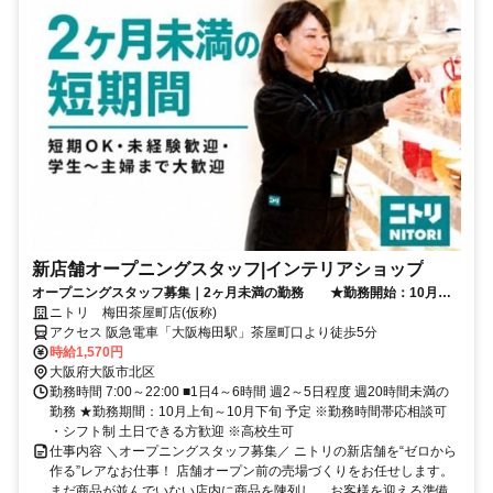
新店舗オープニングスタッフ|インテリアショップ
オープニングスタッフ募集｜2ヶ月未満の勤務 ★勤務開始：10月初
旬 応相談 ※10月下旬新規オープン予定
ニトリ 梅田茶屋町店(仮称)
アクセス 阪急電車「大阪梅田駅」茶屋町口より徒歩5分
時給1,570円
大阪府大阪市北区
勤務時間 7:00～22:00 ■1日4～6時間 週2～5日程度 週20時間未満の
勤務 ★勤務期間：10月上旬～10月下旬 予定 ※勤務時間帯応相談可
・シフト制 土日できる方歓迎 ※高校生可
仕事内容 ＼オープニングスタッフ募集／ ニトリの新店舗を“ゼロから
作る”レアなお仕事！ 店舗オープン前の売場づくりをお任せします。
まだ商品が並んでいない店内に商品を陳列し、 お客様を迎える準備