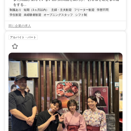
をする...
制服あり
短期（3ヵ月以内）
主婦・主夫歓迎
フリーター歓迎
学歴不問
学生歓迎
未経験者歓迎
オープニングスタッフ
シフト制
同じ企業の求人
アルバイト・パート