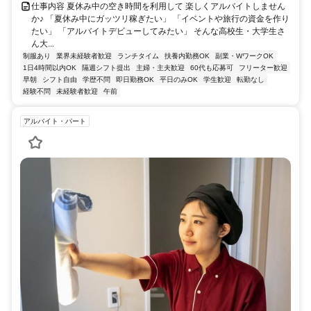
仕事内容 夏休み中の空き時間を利用して 楽しくアルバイトしません
か♪ 「夏休み中にガッツリ稼ぎたい」 「イベントや旅行の資金を作り
たい」 「アルバイトデビューしてみたい」 そんな高校生・大学生さ
ん大...
制服あり
業界未経験者歓迎
ランチタイム
扶養内勤務OK
副業・WワークOK
1日4時間以内OK
隔週シフト提出
主婦・主夫歓迎
60代も応募可
フリーター歓迎
早朝
シフト自由
学歴不問
即日勤務OK
平日のみOK
学生歓迎
転勤なし
経験不問
未経験者歓迎
午前
アルバイト・パート