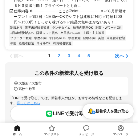
ＳＮＳ提出可能！ プライベートとも両...
仕事内容 ✼┈┈┈┈┈┈┈ここがPoint┈┈┈┈┈┈✼ ✅８月新規オ
ープン！ ✅週2日・1日3h〜OKでシフトは柔軟に対応 ✅時給1200
円〜1500円！しっかり稼げる✨ ✅絶品の無料まかないあり！...
制服あり
業界未経験者歓迎
ランチタイム
扶養内勤務OK
副業・WワークOK
1日4時間以内OK
隔週シフト提出
土日祝のみOK
主婦・主夫歓迎
フリーター歓迎
学歴不問
平日のみOK
学生歓迎
経験不問
英語
未経験者歓迎
午前
経験者歓迎
ネイルOK
有資格者歓迎
前へ
次へ
1
2
3
4
5
この条件の新着求人を受け取る
大阪府 / 大阪市
高校生歓迎
「LINEで受け取る」では、新着求人のほか、おすすめ情報なども配信しま
す。
詳しくはこちら
新着求人を受け取る
LINEで受け取る
メールで受け取る
ホーム
マイリスト
メッセージ
マイページ