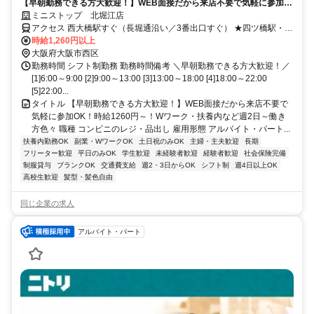
【早朝勤務できる方大歓迎！】WEB面接だから来店不要で気軽に参加
OK！時給1260円～！Wワーク・扶養内など週2日～働き方色々
ミニストップ 北堀江店
アクセス 西大橋駅すぐ（長堀通沿い／3番出口すぐ） ★四ツ橋駅・西
長堀駅からも徒歩圏で通勤しやすい立地 ★北堀江・心斎橋エリアで
時給1,260円以上
通勤しやすい環境です ★大阪市西区・中央区・浪速区・港区エリア
大阪府大阪市西区
からアクセス可能！ ★その他のアクセス可能駅/四ツ橋駅、西長堀
勤務時間 シフト制勤務 勤務時間備考 ＼早朝勤務できる方大歓迎！／
駅、心斎橋駅、桜川駅
[1]6:00～9:00 [2]9:00～13:00 [3]13:00～18:00 [4]18:00～22:00
[5]22:00...
タイトル 【早朝勤務できる方大歓迎！】WEB面接だから来店不要で
気軽に参加OK！時給1260円～！Wワーク・扶養内など週2日～働き
方色々 職種 コンビニのレジ・品出し 雇用形態 アルバイト・パート...
扶養内勤務OK
副業・WワークOK
土日祝のみOK
主婦・主夫歓迎
長期
フリーター歓迎
平日のみOK
学生歓迎
未経験者歓迎
経験者歓迎
社会保険完備
制服貸与
ブランクOK
交通費支給
週2・3日からOK
シフト制
週4日以上OK
高校生歓迎
髪型・髪色自由
同じ企業の求人
アルバイト・パート