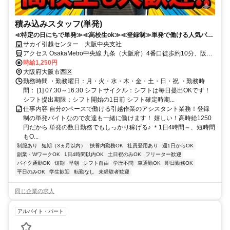
積み込みスタッフ(単発)
≪特定の日にちで単発≫≪高校生ok≫≪登録制≫単発で働ける人気バイ
ト♪時給1250円で稼げる!!
サカイ引越センター 大阪中央支社
アクセス OsakaMetro中央線 九条（大阪府）4番口徒歩約10分、阪神
なんば線/近鉄奈良線 九条（大阪府）4番口徒歩約10分、阪神なんば
時給1,250円
線/近鉄奈良線 西九条JR連絡口徒歩約13分 阪神・地下鉄九条
大阪府大阪市西区
勤務時間 ・勤務曜日：月・火・水・木・金・土・日・祝 ・勤務時
間： [1] 07:30～16:30 シフトサイクル：シフトは毎日提出OKです！
シフト提出期限：シフト開始の1日前 シフト確定時期...
仕事内容 自分のペースで働ける引越作業のアシスタント業務！登録
制の単発バイトなので友達も一緒に働けます！ 嬉しい！高時給1250
円だから 単発の数日勤務でもしっかり稼げる♪ ＊1日4時間～、短時間
もO...
制服あり
短期（3ヵ月以内）
扶養内勤務OK
社員登用あり
週1日からOK
副業・WワークOK
1日4時間以内OK
土日祝のみOK
フリーター歓迎
バイク通勤OK
短期
早朝
シフト自由
学歴不問
車通勤OK
即日勤務OK
平日のみOK
学生歓迎
転勤なし
未経験者歓迎
同じ企業の求人
アルバイト・パート