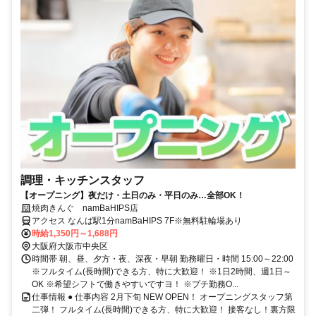
調理・キッチンスタッフ
【オープニング】夜だけ・土日のみ・平日のみ…全部OK！
焼肉きんぐ namBaHIPS店
アクセス なんば駅1分namBaHIPS 7F※無料駐輪場あり
時給1,350円～1,688円
大阪府大阪市中央区
時間帯 朝、昼、夕方・夜、深夜・早朝 勤務曜日・時間 15:00～22:00
※フルタイム(長時間)できる方、特に大歓迎！ ※1日2時間、週1日～
OK ※希望シフトで働きやすいですヨ！ ※プチ勤務O...
仕事情報 ● 仕事内容 2月下旬 NEW OPEN！ オープニングスタッフ第
二弾！ フルタイム(長時間)できる方、特に大歓迎！ 接客なし！裏方限