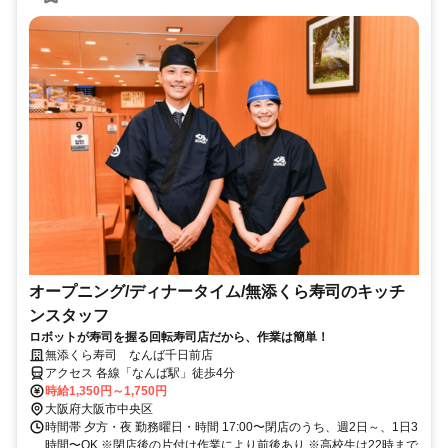
オープニング/ディナータイム/無添くら寿司のキッチ
ンスタッフ
ロボットが寿司を握る回転寿司店だから、作業は簡単！
無添くら寿司 なんば千日前店
アクセス 各線「なんば駅」徒歩4分
時給1,350円～1,750円
大阪府大阪市中央区
時間帯 夕方・夜 勤務曜日・時間 17:00〜閉店のうち、週2日～、1日3
時間〜OK ※閉店後の片付け作業により前後あり ※高校生は22時まで