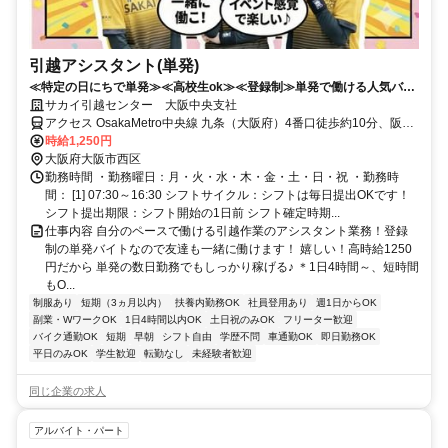
引越アシスタント(単発)
≪特定の日にちで単発≫≪高校生ok≫≪登録制≫単発で働ける人気バイ
ト♪時給1250円で稼げる!!
サカイ引越センター 大阪中央支社
アクセス OsakaMetro中央線 九条（大阪府）4番口徒歩約10分、阪神
なんば線/近鉄奈良線 九条（大阪府）4番口徒歩約10分、阪神なんば
時給1,250円
線/近鉄奈良線 西九条JR連絡口徒歩約13分 阪神・地下鉄九条
大阪府大阪市西区
勤務時間 ・勤務曜日：月・火・水・木・金・土・日・祝 ・勤務時
間： [1] 07:30～16:30 シフトサイクル：シフトは毎日提出OKです！
シフト提出期限：シフト開始の1日前 シフト確定時期...
仕事内容 自分のペースで働ける引越作業のアシスタント業務！登録
制の単発バイトなので友達も一緒に働けます！ 嬉しい！高時給1250
円だから 単発の数日勤務でもしっかり稼げる♪ ＊1日4時間～、短時間
もO...
制服あり
短期（3ヵ月以内）
扶養内勤務OK
社員登用あり
週1日からOK
副業・WワークOK
1日4時間以内OK
土日祝のみOK
フリーター歓迎
バイク通勤OK
短期
早朝
シフト自由
学歴不問
車通勤OK
即日勤務OK
平日のみOK
学生歓迎
転勤なし
未経験者歓迎
同じ企業の求人
アルバイト・パート