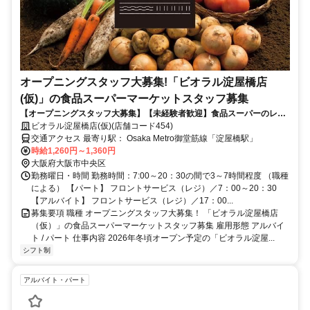
オープニングスタッフ大募集!「ビオラル淀屋橋店
(仮)」の食品スーパーマーケットスタッフ募集
【オープニングスタッフ大募集】【未経験者歓迎】食品スーパーのレ
ジ・惣菜コーナースタッフ募集！
ビオラル淀屋橋店(仮)(店舗コード454)
交通アクセス 最寄り駅： Osaka Metro御堂筋線「淀屋橋駅」
時給1,260円～1,360円
大阪府大阪市中央区
勤務曜日・時間 勤務時間：7:00～20：30の間で3～7時間程度 （職種
による） 【パート】 フロントサービス（レジ）／7：00～20：30
【アルバイト】 フロントサービス（レジ）／17：00...
募集要項 職種 オープニングスタッフ大募集！ 「ビオラル淀屋橋店
（仮）」の食品スーパーマーケットスタッフ募集 雇用形態 アルバイ
ト / パート 仕事内容 2026年冬頃オープン予定の「ビオラル淀屋...
シフト制
アルバイト・パート