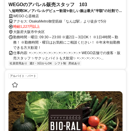
WEGOのアパレル販売スタッフ 103
＼短時間OK／アパレルデビュー歓迎✨欲しい服は最大”半額”の社割で
GET！✅服装・髪型・ネイル自由！
WEGO 心斎橋店
アクセス: OsakaMetro御堂筋線「なんば駅」より徒歩で5分
時給1,227円以上
大阪府大阪市中央区
勤務時間・曜日: 09:30～23:00 ※週2日～3日OK！ ※1日4時間～勤
務！ ※勤務時間・曜日はお気軽にご相談ください！ ※年末年始勤務
できる方大歓迎！
仕事内容: +:-:+:-:+:-:+:-:+:-:+:-:+:-:+:-:+:-:+:-:+ WEGO店舗での接客・販
売スタッフ ✨サクッとバイトも大歓迎✨ +:-:+:-:+:-:+:-:+:-...
社員登用あり
週2・3日からOK
シフト制
昇給あり
アルバイト・パート