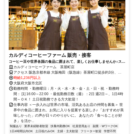
カルディコーヒーファーム 販売・接客
コーヒー豆や世界各国の食品に囲まれて、楽しくお仕事しませんか♪スタ
ッフ割引あり！未経験OK
カルディコーヒーファーム 茶屋町店
アクセス 阪急京都本線 大阪梅田（阪急線）茶屋町口徒歩約3分、
OsakaMetro御堂筋線 梅田（Osaka5番口徒歩約7分、ＪＲ大阪環状線
時給1,236円以上
大阪御堂筋北口徒歩約8分
大阪府大阪市北区
勤務時間 ・勤務曜日：月・火・水・木・金・土・日・祝 ・勤務時
間： [1] 16:00～22:00 ・最低勤務日数（週）：2日 週2日～、1日4時
間～ＯＫ！ 土日祝勤務できる方大歓迎！
仕事内容 ＜一歩入れば世界の市場。活気あるお店の仲間を募集＞ 世
界中の食品に囲まれ、お気に入りを提案する楽しさ♪ 「おすすめが美
味しかった」の声が日々のやりがいに。 あなたの「食べることが好
き」を活か...
制服あり
業界未経験者歓迎
扶養内勤務OK
社員登用あり
副業・WワークOK
1日4時間以内OK
土日祝のみOK
主婦・主夫歓迎
フリーター歓迎
学歴不問