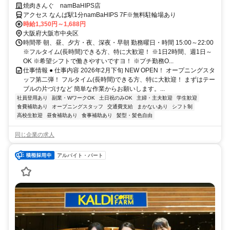
焼肉きんぐ namBaHIPS店
アクセス なんば駅1分namBaHIPS 7F※無料駐輪場あり
時給1,350円～1,688円
大阪府大阪市中央区
時間帯 朝、昼、夕方・夜、深夜・早朝 勤務曜日・時間 15:00～22:00
※フルタイム(長時間)できる方、特に大歓迎！ ※1日2時間、週1日～
OK ※希望シフトで働きやすいですヨ！ ※プチ勤務O...
仕事情報 ● 仕事内容 2026年2月下旬 NEW OPEN！ オープニングスタ
ッフ第二弾！ フルタイム(長時間)できる方、特に大歓迎！ まずはテー
ブルの片づけなど 簡単な作業からお願いします。...
社員登用あり
副業・WワークOK
土日祝のみOK
主婦・主夫歓迎
学生歓迎
食費補助あり
オープニングスタッフ
交通費支給
まかないあり
シフト制
高校生歓迎
昼食補助あり
食事補助あり
髪型・髪色自由
同じ企業の求人
アルバイト・パート