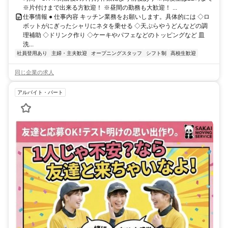
※片付けまで出来る方歓迎！ ※昼間の勤務も大歓迎！ ...
仕事情報 ● 仕事内容 キッチン業務をお願いします。具体的には ◇ロ
ボットがにぎったシャリにネタを乗せる ◇天ぷらやうどんなどの調
理補助 ◇ドリンク作り ◇ケーキやパフェなどのトッピングなど 皿
洗...
社員登用あり
主婦・主夫歓迎
オープニングスタッフ
シフト制
高校生歓迎
同じ企業の求人
アルバイト・パート