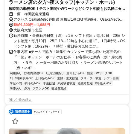
ラーメン店の夕方~夜スタッフ(キッチン・ホール)
短時間の勤務OK！テスト期間やWワークなどシフト相談もお気軽に★髪
色自由・日払い可・食事補助あり
一蘭 梅田阪急東通店
アクセス OsakaMetro谷町線 東梅田1番口徒歩約6分、OsakaMetro御
堂筋線 梅田（Osaka1番口徒歩約6分、OsakaMetro谷町線 中崎町3番
時給1,300円～1,688円
口徒歩約6分 阪急梅田ビルオフィスタワー方面出口 徒歩4分 ★東通り
大阪府大阪市北区
商店街内
勤務時間 ・最低勤務日数（週）：1日 シフト提出：毎月5日・20日 シ
フト確定：毎月10日・25日 18～22時を中心に週1日、1日4時間～OK
（シフト例：18-22時） ＊時間・曜日等お気軽にご...
仕事内容 ■チームで協力！味集中カウンターで落ち着いた雰囲気の
「一蘭」キッチン・ホールのお仕事 ・お客様のご案内（例：席の案
内） ・食券、オーダー用紙のお受け取り ・ラーメン調理のサポート
（例：ネギ...
制服あり
扶養内勤務OK
社員登用あり
週1日からOK
副業・WワークOK
1日4時間以内OK
土日祝のみOK
主婦・主夫歓迎
フリーター歓迎
シフト自由
学歴不問
平日のみOK
学生歓迎
未経験者歓迎
経験者歓迎
即日払いOK
研修あり
夕方
ブランクOK
交通費支給
同じ企業の求人
アルバイト・パート