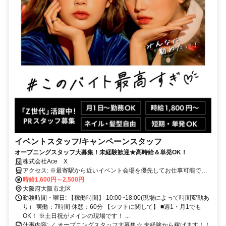
イベントスタッフ/キャンペーンスタッフ
オープニングスタッフ大募集！未経験歓迎★高時給＆単発OK！
株式会社Ace X
アクセス: ※最寄駅から近いイベント会場を優先してお仕事可能で
す！
時給1,600円～2,500円
大阪府大阪市北区
勤務時間・曜日: 【稼働時間】 10:00~18:00(現場によって時間変動あ
り） 実働：7時間 休憩：60分 【シフトに関して】 ■週1・月1でも
OK！ ※土日祝がメインの現場です！ ...
仕事内容: ／ オープニングスタッフ大募集☆ 未経験から稼げます！！