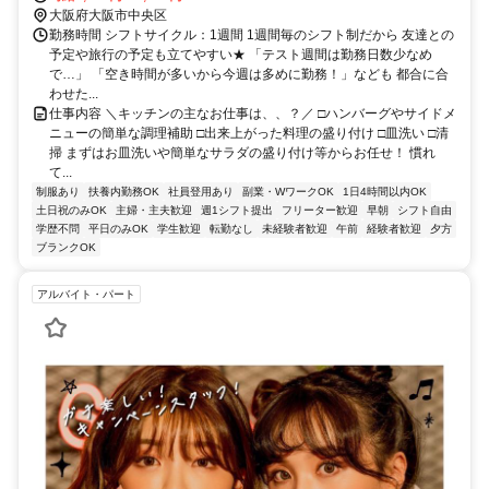
徒歩約8分
大阪府大阪市中央区
勤務時間 シフトサイクル：1週間 1週間毎のシフト制だから 友達との
予定や旅行の予定も立てやすい★ 「テスト週間は勤務日数少なめ
で…」 「空き時間が多いから今週は多めに勤務！」なども 都合に合
わせた...
仕事内容 ＼キッチンの主なお仕事は、、？／ □ハンバーグやサイドメ
ニューの簡単な調理補助 □出来上がった料理の盛り付け □皿洗い □清
掃 まずはお皿洗いや簡単なサラダの盛り付け等からお任せ！ 慣れ
て...
制服あり
扶養内勤務OK
社員登用あり
副業・WワークOK
1日4時間以内OK
土日祝のみOK
主婦・主夫歓迎
週1シフト提出
フリーター歓迎
早朝
シフト自由
学歴不問
平日のみOK
学生歓迎
転勤なし
未経験者歓迎
午前
経験者歓迎
夕方
ブランクOK
アルバイト・パート