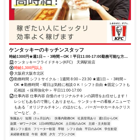
ケンタッキーのキッチンスタッフ
時給1300円★週1日～・3時間～OK！平日11:00-17:00勤務可能な方大
歓迎♪
ケンタッキーフライドチキン(KFC) 天満駅前店
時給1,300円以上
大阪府大阪市北区
勤務時間 シフトサイクル：1週間 8:00～23:30 ★週1日～・3時間～
OK ★勤務時間・曜日は気軽に相談ＯＫ！シフト自由 ★固定シフトも
応相談 ＜採用強化中＞ 平日11:00-17:00
仕事内容 仕事内容 自慢のオリジナルチキンの調理をお任せします！
レシピもあるので難しくありません。ケンタッキーの看板メニューで
もある「オリジナルチキン」のほかにも、バーガーやカーネルクリス
ピーなど、さ...
制服あり
短期（3ヵ月以内）
扶養内勤務OK
社員登用あり
週1日からOK
副業・WワークOK
1日4時間以内OK
土日祝のみOK
主婦・主夫歓迎
週1シフト提出
フリーター歓迎
早朝
シフト自由
平日のみOK
学生歓迎
未経験者歓迎
午前
夜間
夕方
ブランクOK