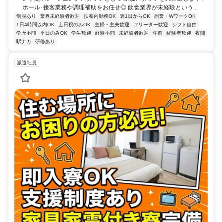
ホール･接客業務や調理補助をお任せ◎ 飲食業界が未経験という...
制服あり
業界未経験者歓迎
扶養内勤務OK
週1日からOK
副業・WワークOK
1日4時間以内OK
土日祝のみOK
主婦・主夫歓迎
フリーター歓迎
シフト自由
学歴不問
平日のみOK
学生歓迎
経験不問
未経験者歓迎
午前
経験者歓迎
夜間
駅ナカ
研修あり
派遣社員