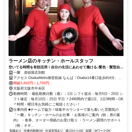
ラーメン店のキッチン・ホールスタッフ
空いてる時間を有効活用！自分の生活にあわせて働ける♪髪色・髪型自
由！履歴書不要＆オンライン面接実施中
一蘭 道頓堀店別館
アクセス OsakaMetro御堂筋線 なんば〔Osaka14番口徒歩約4分、阪
神なんば線/阪神本線 大阪難波〔近鉄・阪神線〕14番口徒歩約4分、
時給1,400円～1,750円
近鉄難波線 大阪難波〔近鉄・阪神線〕14番口徒歩約4分
大阪府大阪市中央区
勤務時間 ・最低勤務日数（週）：1日 シフト提出：毎月5日・20日 シ
フト確定：毎月10日・25日 平日 ＊24時間内で週1日、1日3時間～OK
＊時間・曜日等お気軽にご相談ください！
仕事内容 ■チームで協力！味集中カウンターで落ち着いた雰囲気の
「一蘭」キッチン・ホールのお仕事 ・お客様のご案内（例：席の案
内） ・食券、オーダー用紙のお受け取り ・ラーメン調理のサポート
（例：ネギ...
制服あり
扶養内勤務OK
社員登用あり
週1日からOK
副業・WワークOK