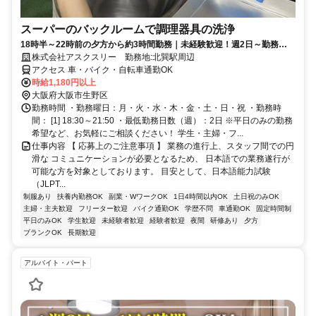
スーパーのバックルームで調理器具の洗浄
18時半～22時前の夕方から約3時間勤務｜未経験歓迎！週2日～勤務
OK！終わった後はサッと帰宅！ Wワーク可！
株式会社アスクスリー 勤務地:北巽駅周辺
アクセス 車・バイク・自転車通勤OK
時給1,180円以上
大阪府大阪市生野区
勤務時間 ・勤務曜日：月・火・水・木・金・土・日・祝 ・勤務時
間： [1] 18:30～21:50 ・最低勤務日数（週）：2日 ※平日のみの勤務
希望など、お気軽にご相談ください！ 学生・主婦・フ...
仕事内容 【 応募上のご注意事項 】 業務の進行上、スタッフ間での円
滑な コミュニケーションが必要となるため、 日本語での業務遂行が
可能な方を対象としております。 目安として、日本語能力試験
（JLPT...
制服あり
扶養内勤務OK
副業・WワークOK
1日4時間以内OK
土日祝のみOK
主婦・主夫歓迎
フリーター歓迎
バイク通勤OK
学歴不問
車通勤OK
固定時間制
平日のみOK
学生歓迎
未経験者歓迎
経験者歓迎
夜間
研修あり
夕方
ブランクOK
長期歓迎
アルバイト・パート