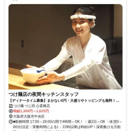
つけ麺店の夜間キッチンスタッフ
【ディナータイム募集】まかない0円・大盛りやトッピングも無料！有
給休暇・給与1分単位など待遇充実！
つけ麺 つじ田 心斎橋店
時給1,300円～1,625円
大阪府大阪市中央区
■勤務時間 17:00～26:00の間で4時間～OK！ ・週2日～OK ・休憩0～
60分(法定：実働時間による) ・22時以降は時給UP！深夜働ける方歓