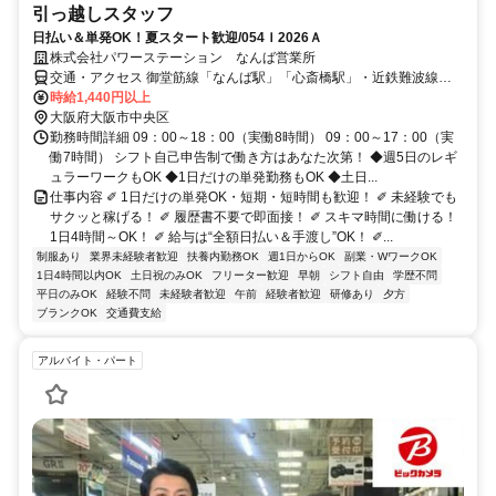
引っ越しスタッフ
日払い＆単発OK！夏スタート歓迎/054Ｉ2026Ａ
株式会社パワーステーション なんば営業所
交通・アクセス 御堂筋線「なんば駅」「心斎橋駅」・近鉄難波線
「大阪難波駅」徒歩5分
時給1,440円以上
大阪府大阪市中央区
勤務時間詳細 09：00～18：00（実働8時間） 09：00～17：00（実
働7時間） シフト自己申告制で働き方はあなた次第！ ◆週5日のレギ
ュラーワークもOK ◆1日だけの単発勤務もOK ◆土日...
仕事内容 ✐ 1日だけの単発OK・短期・短時間も歓迎！ ✐ 未経験でも
サクッと稼げる！ ✐ 履歴書不要で即面接！ ✐ スキマ時間に働ける！
1日4時間～OK！ ✐ 給与は“全額日払い＆手渡し”OK！ ✐...
制服あり
業界未経験者歓迎
扶養内勤務OK
週1日からOK
副業・WワークOK
1日4時間以内OK
土日祝のみOK
フリーター歓迎
早朝
シフト自由
学歴不問
平日のみOK
経験不問
未経験者歓迎
午前
経験者歓迎
研修あり
夕方
ブランクOK
交通費支給
アルバイト・パート