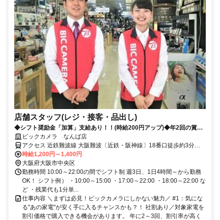
店舗スタッフ(レジ・接客・品出し)
◆シフト奨励金「加算」支給あり！！(時給200円アップ)◆年2回の賞与
あり！(当社規定有)◆社割制度あり！◆未経験OK！◆駅徒歩2分！◆各
ビックカメラ なんば店
種手当も充実！
アクセス 近鉄難波線 大阪難波〔近鉄・阪神線〕18番口徒歩約3分、
OsakaMetro御堂筋線 なんば〔Osaka18番口徒歩約3分、近鉄難波線
時給1,200円～1,400円
近鉄日本橋5番口徒歩約5分
大阪府大阪市中央区
勤務時間 10:00～22:00の間でシフト制 週3日、1日4時間～から勤務
OK！ シフト例） ・10:00～15:00 ・17:00～22:00 ・18:00～22:00 な
ど ・残業代も1分単...
仕事内容 ＼まずは必見！ビックカメラにしかない魅力／ #1：気にな
る"あの家電"が安く手に入るチャンスかも？！ 社割あり／対象家電を
割引価格で購入できる機会があります。 年に2～3回、割引率が高く