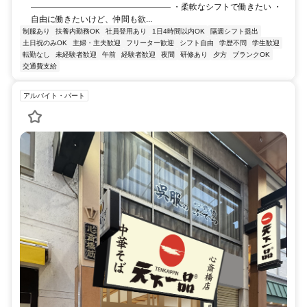
――――――――――――――――― ・柔軟なシフトで働きたい ・
自由に働きたいけど、仲間も欲...
制服あり
扶養内勤務OK
社員登用あり
1日4時間以内OK
隔週シフト提出
土日祝のみOK
主婦・主夫歓迎
フリーター歓迎
シフト自由
学歴不問
学生歓迎
転勤なし
未経験者歓迎
午前
経験者歓迎
夜間
研修あり
夕方
ブランクOK
交通費支給
アルバイト・パート