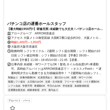
パチンコ店の遅番ホールスタッフ
【最大時給1950円!!】研修充実♪未経験でも大丈夫！パチンコ店ホール・
カウンタースタッフ☆
アローグループ ARROW浪速店
アクセス 大阪メトロ御堂筋線 大国町2番口徒歩約3分、大阪メトロ四
つ橋線 大国町2番口徒歩約3分、南海高野線 今宮戎徒歩約9分
時給1,400円～1,950円
大阪府大阪市浪速区
勤務時間 シフトサイクル：2週間 シフト提出期限：シフト開始の10
日前 シフト確定時期：シフト開始の5日前 【早番】09:00～
16:45【中番】11:00～18:45/14:00～21:45 【遅番...
仕事内容 未経験・WワークでもOK！髪色.ネイル自由度UP♪車通勤
可。高時給アルバイトはARROW浪速店で！ ＜オススメPoint＞ ＊遅
番時間夕方から勤務できる方積極採用中！ ＊2週間毎の自由シフト...
制服あり
扶養内勤務OK
社員登用あり
週1日からOK
副業・WワークOK
隔週シフト提出
土日祝のみOK
主婦・主夫歓迎
フリーター歓迎
バイク通勤OK
シフト自由
学歴不問
車通勤OK
平日のみOK
学生歓迎
未経験者歓迎
交通費全額支給
経験者歓迎
夕方
賞与あり
アルバイト・パート