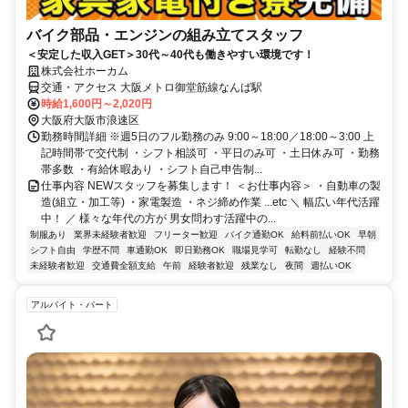
バイク部品・エンジンの組み立てスタッフ
＜安定した収入GET＞30代～40代も働きやすい環境です！
株式会社ホーカム
交通・アクセス 大阪メトロ御堂筋線なんば駅
時給1,600円～2,020円
大阪府大阪市浪速区
勤務時間詳細 ※週5日のフル勤務のみ 9:00～18:00／18:00～3:00 上
記時間帯で交代制 ・シフト相談可 ・平日のみ可 ・土日休み可 ・勤務
帯多数 ・有給休暇あり ・シフト自己申告制...
仕事内容 NEWスタッフを募集します！ ＜お仕事内容＞ ・自動車の製
造(組立・加工等) ・家電製造 ・ネジ締め作業 ...etc ＼ 幅広い年代活躍
中！ ／ 様々な年代の方が 男女問わす活躍中の...
制服あり
業界未経験者歓迎
フリーター歓迎
バイク通勤OK
給料前払いOK
早朝
シフト自由
学歴不問
車通勤OK
即日勤務OK
職場見学可
転勤なし
経験不問
未経験者歓迎
交通費全額支給
午前
経験者歓迎
残業なし
夜間
週払いOK
アルバイト・パート