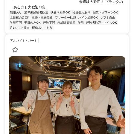
―――――――――――――――――― 未経験大歓迎！ ブランクの
ある方も大歓迎♪ 接...
制服あり
業界未経験者歓迎
扶養内勤務OK
社員登用あり
副業・WワークOK
土日祝のみOK
主婦・主夫歓迎
フリーター歓迎
バイク通勤OK
シフト自由
学歴不問
平日のみOK
経験不問
未経験者歓迎
午前
経験者歓迎
ネイルOK
月1シフト提出
研修あり
夕方
アルバイト・パート