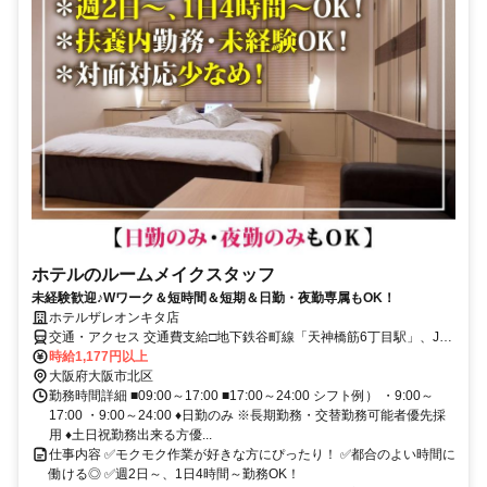
ホテルのルームメイクスタッフ
未経験歓迎♪Wワーク＆短時間＆短期＆日勤・夜勤専属もOK！
ホテルザレオンキタ店
交通・アクセス 交通費支給□地下鉄谷町線「天神橋筋6丁目駅」、JR
環状線「天満駅」より徒歩10分
時給1,177円以上
大阪府大阪市北区
勤務時間詳細 ■09:00～17:00 ■17:00～24:00 シフト例） ・9:00～
17:00 ・9:00～24:00 ♦日勤のみ ※長期勤務・交替勤務可能者優先採
用 ♦土日祝勤務出来る方優...
仕事内容 ✅モクモク作業が好きな方にぴったり！ ✅都合のよい時間に
働ける◎ ✅週2日～、1日4時間～勤務OK！