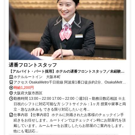
遅番フロントスタッフ
【アルバイト・パート採用】ホテルの遅番フロントスタッフ／未経験歓
迎！働きながら接客スキルも身につく
ホテルルートイン 大阪本町
アクセス OsakaMetro千日前線 阿波座1番口徒歩約2分、OsakaMetro
中央線 阿波座1番口徒歩約2分、OsakaMetro四つ橋線 本町24番口徒
時給1,200円
歩約9分
大阪府大阪市西区
勤務時間 13:00～22:00 17:00～22:00 ◇週3日～勤務日数応相談 ※土
日祝のシフトに対応可能な方 シフトサイクル：1ヶ月 授業や家事と両
立・急なお休みも できる限り対応したいと考...
仕事内容 【仕事内容】 ホテルに到着されたお客様のチェックイン手
続きをお任せします。ルートインではチェックイン時にお部屋代を頂
戴しています。ルームキーをお渡ししたらお部屋のご案内をします。
他にも電話応...