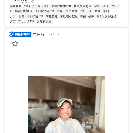
ピーなど、さ...
制服あり
短期（3ヵ月以内）
扶養内勤務OK
社員登用あり
副業・WワークOK
1日4時間以内OK
土日祝のみOK
主婦・主夫歓迎
フリーター歓迎
早朝
シフト自由
平日のみOK
学生歓迎
未経験者歓迎
午前
夜間
月1シフト提出
夕方
ブランクOK
交通費支給
アルバイト・パート