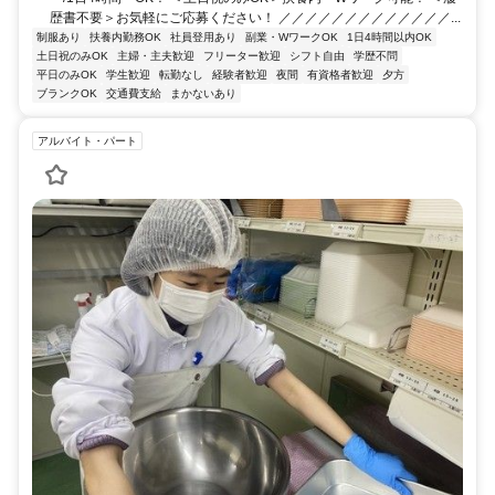
歴書不要＞お気軽にご応募ください！ ／／／／／／／／／／／／／...
制服あり
扶養内勤務OK
社員登用あり
副業・WワークOK
1日4時間以内OK
土日祝のみOK
主婦・主夫歓迎
フリーター歓迎
シフト自由
学歴不問
平日のみOK
学生歓迎
転勤なし
経験者歓迎
夜間
有資格者歓迎
夕方
ブランクOK
交通費支給
まかないあり
アルバイト・パート