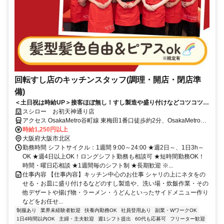
回転すし店のキッチンスタッフ(調理・開店・閉店準
備)
＜土日祝は時給UP＞接客ほぼ無し！すし製造や盛り付けなどコツコツ働
ける
スシロー お初天神通り店
アクセス OsakaMetro谷町線 東梅田1番口徒歩約2分、OsakaMetro御
堂筋線 梅田（Osaka1番口徒歩約2分、阪神本線/山陽電鉄本線 大阪梅
時給1,250円以上
田（阪神線）東出口徒歩約4分
大阪府大阪市北区
勤務時間 シフトサイクル：1週間 9:00～24:00 ★週2日～、1日3h～
OK ★週4日以上OK！ロングシフト勤務も相談可 ★短時間勤務OK！
時間・曜日応相談 ★1週間毎のシフト制 ★長期歓迎 ※...
仕事内容 【仕事内容】キッチン中心のお仕事 シャリの上にネタをの
せる・お皿に盛り付けるなどのすし製造や、洗い場・炊飯作業・その
他デザートや揚げ物・ラーメン・うどんといったサイドメニュー作り
などをお任せ...
制服あり
業界未経験者歓迎
扶養内勤務OK
社員登用あり
副業・WワークOK
1日4時間以内OK
主婦・主夫歓迎
週1シフト提出
60代も応募可
フリーター歓迎