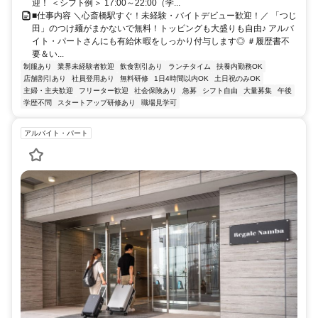
迎！ ＜シフト例＞ 17:00～22:00（学...
■仕事内容 ＼心斎橋駅すぐ！未経験・バイトデビュー歓迎！／ 「つじ
田」のつけ麺がまかないで無料！トッピングも大盛りも自由♪ アルバ
イト・パートさんにも有給休暇をしっかり付与します◎ ＃履歴書不
要＆い...
制服あり
業界未経験者歓迎
飲食割引あり
ランチタイム
扶養内勤務OK
店舗割引あり
社員登用あり
無料研修
1日4時間以内OK
土日祝のみOK
主婦・主夫歓迎
フリーター歓迎
社会保険あり
急募
シフト自由
大量募集
午後
学歴不問
スタートアップ研修あり
職場見学可
アルバイト・パート