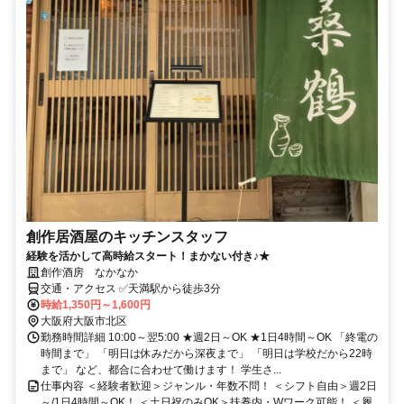
創作居酒屋のキッチンスタッフ
経験を活かして高時給スタート！まかない付き♪★
創作酒房 なかなか
交通・アクセス ✅天満駅から徒歩3分
時給1,350円～1,600円
大阪府大阪市北区
勤務時間詳細 10:00～翌5:00 ★週2日～OK ★1日4時間～OK 「終電の
時間まで」 「明日は休みだから深夜まで」 「明日は学校だから22時
まで」 など、都合に合わせて働けます！ 学生さ...
仕事内容 ＜経験者歓迎＞ジャンル・年数不問！ ＜シフト自由＞週2日
～/1日4時間～OK！ ＜土日祝のみOK＞扶養内・Wワーク可能！ ＜履