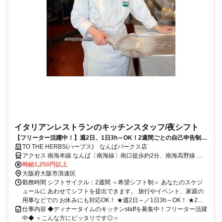
イタリアンレストランのキッチンスタッフ/夜シフト
【フリーター活躍中！】週2日、1日3h～OK！2週間ごとの自己申告制シ
フトで融通も◎従業員割引あり！
TO THE HERBS(ハーブス) なんばパークス店
アクセス 南海本線 なんば〔南海線〕南口徒歩約2分、南海高野線 な
んば〔南海線〕南口徒歩約2分、OsakaMetro御堂筋線 なんば
時給1,250円以上
〔Osaka5番口徒歩約5分
大阪府大阪市浪速区
勤務時間 シフトサイクル：2週間 ＜希望シフト制＞ あなたのスケジ
ュールに あわせてシフトを提出できます。 旅行やイベント、家庭の
用事などでの お休みにも対応OK！ ★週2日～／1日3h～OK！ ★2...
仕事内容 ◆ディナータイムのキッチンstaffを募集中！フリーター活躍
中◆ ＜こんな方にピッタリです◎＞