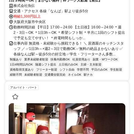
1日３時間～OK｜まかない無料｜Wワーク大歓迎【魚伝】
株式会社魚伝
交通・アクセス 各線「なんば」駅より徒歩5分
時給1,300円以上
大阪府大阪市中央区
勤務時間詳細 【平日】17:00～24:00 【土日祝】16:00～24:00 ＊週
2・3日～OK ＊1日3h～OK ＊希望シフト制 ＊半月に1回のシフト提出
で予定も立てやすい！ ＊終電時間もしっか...
仕事内容 無資格・未経験から挑戦できる！ ＼ 居酒屋のキッチンスタ
ッフ ／ ✅1日3h～×週2～3日で勤務OK ✅無料の絶品まかないあり ✅
各線なんば駅～徒歩5分の好立地 ✅学生・フリーターさん多数...
制服あり
業界未経験者歓迎
扶養内勤務OK
社員登用あり
副業・WワークOK
1日4時間以内OK
隔週シフト提出
土日祝のみOK
主婦・主夫歓迎
資格取得支援あり
フリーター歓迎
シフト自由
学歴不問
平日のみOK
学生歓迎
経験不問
未経験者歓迎
交通費全額支給
ネイルOK
駅ナカ
アルバイト・パート