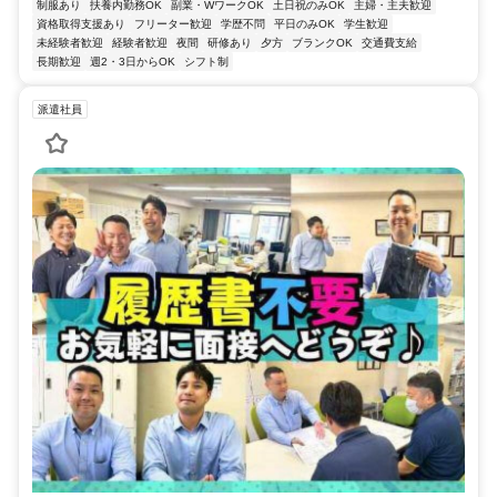
制服あり
扶養内勤務OK
副業・WワークOK
土日祝のみOK
主婦・主夫歓迎
資格取得支援あり
フリーター歓迎
学歴不問
平日のみOK
学生歓迎
未経験者歓迎
経験者歓迎
夜間
研修あり
夕方
ブランクOK
交通費支給
長期歓迎
週2・3日からOK
シフト制
派遣社員