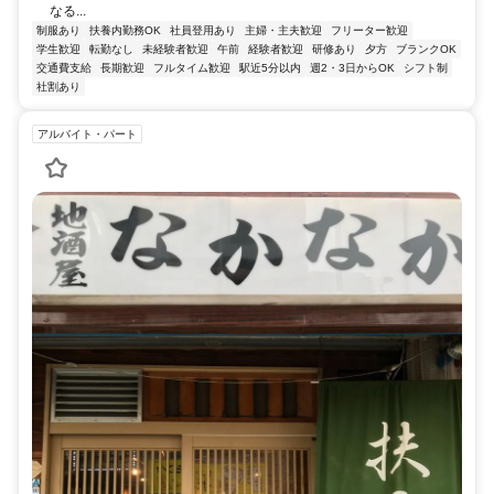
なる...
制服あり
扶養内勤務OK
社員登用あり
主婦・主夫歓迎
フリーター歓迎
学生歓迎
転勤なし
未経験者歓迎
午前
経験者歓迎
研修あり
夕方
ブランクOK
交通費支給
長期歓迎
フルタイム歓迎
駅近5分以内
週2・3日からOK
シフト制
社割あり
アルバイト・パート