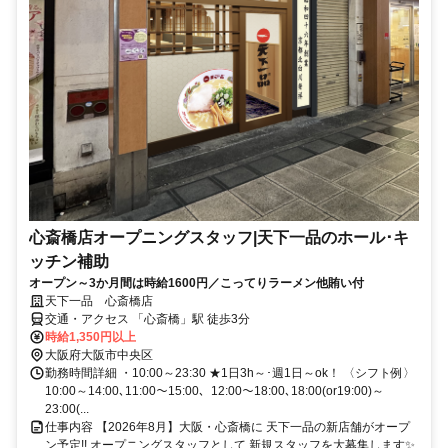
心斎橋店オープニングスタッフ|天下一品のホール･キ
ッチン補助
オープン～3か月間は時給1600円／こってりラーメン他賄い付
天下一品 心斎橋店
交通・アクセス 「心斎橋」駅 徒歩3分
時給1,350円以上
大阪府大阪市中央区
勤務時間詳細 ・10:00～23:30 ★1日3h～･週1日～ok！ 〈シフト例〉
10:00～14:00､11:00～15:00、12:00～18:00､18:00(or19:00)～
23:00(...
仕事内容 【2026年8月】大阪・心斎橋に 天下一品の新店舗がオープ
ン予定!! オープニングスタッフとして 新規スタッフを大募集します✨