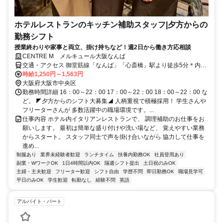
ホテルレストランのキッチン補助スタッフ|夕方からの
勤務シフト
授業終わりや家事と両立、掛け持ちなど！週2日から働き方応相談
CENTRE M メルキュール大阪なんば
交通・アクセス 御堂筋線「なんば」「心斎橋」駅より徒歩5分＊内装
はスタイリッシュで非日常空間にこだわった空間！優雅な雰囲気のホ
時給1,250円～1,563円
テルダイニングで静かで落ち着けるレストランです！
大阪府大阪市中央区
勤務時間詳細 16：00～22：00 17：00～22：00 18：00～22：00 な
ど。 ◤夕方からのシフト大募集◢ 人柄重視で積極採用！ 学生さんや
フリーターさんが 多数活躍中の職場環境です。...
仕事内容 ホテル内イタリアンレストランで、 調理補助のお仕事をお
願いします。 最初は簡単な盛り付けや洗い場など、 覚えやすい業務
からスタート。 スタッフ同士で声を掛け合いながら 協力して仕事を
進め...
制服あり
業界未経験者歓迎
ランチタイム
扶養内勤務OK
社員登用あり
副業・WワークOK
1日4時間以内OK
隔週シフト提出
土日祝のみOK
主婦・主夫歓迎
フリーター歓迎
シフト自由
学歴不問
即日勤務OK
職場見学可
平日のみOK
学生歓迎
転勤なし
経験不問
英語
アルバイト・パート