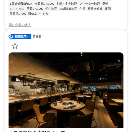
1日4時間以内OK
土日祝のみOK
主婦・主夫歓迎
フリーター歓迎
早朝
シフト自由
平日のみOK
学生歓迎
未経験者歓迎
午前
経験者歓迎
夜間
即日払いOK
研修あり
夕方
同じ企業の求人
正社員