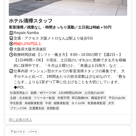
ホテル清掃スタッフ
客室清掃／残業なし・時間きっちり退勤／土日祝は時給＋50円
Regale Namba
交通・アクセス 大阪メトロなんば駅より徒歩5分
時給1,250円以上
大阪府大阪市浪速区
勤務時間詳細 【シフト・働き方】 9:00～16:00の間で 【週2日～】
【1日4時間～OK】 ※現在、土日祝のいずれかに勤務できる方を積極
的に採用中です。 「今月は土曜だけ」「来週は土日両方」など、...
仕事内容 マンション型ホテルでの客室清掃スタッフの募集です。 大
手ホテルと比べて、1時間あたりの担当室数は少なめなので、 「数を
こなす」よりも1室ずつ丁寧に仕上げることを大切にしています。
◆POI...
社員登用あり
副業・WワークOK
1日4時間以内OK
土日祝のみOK
主婦・主夫歓迎
フリーター歓迎
学歴不問
即日勤務OK
職場見学可
平日のみOK
学生歓迎
未経験者歓迎
午前
経験者歓迎
ネイルOK
有資格者歓迎
夕方
ブランクOK
交通費支給
長期歓迎
同じ企業の求人
アルバイト・パート