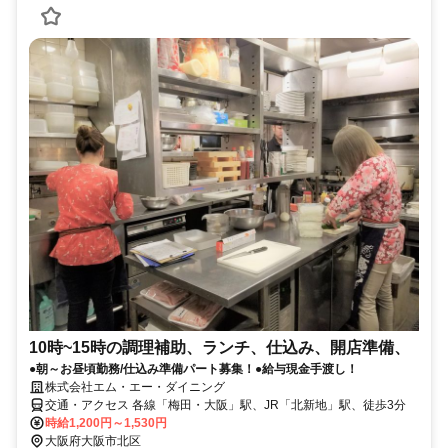
10時~15時の調理補助、ランチ、仕込み、開店準備、
●朝～お昼頃勤務/仕込み準備パート募集！●給与現金手渡し！
株式会社エム・エー・ダイニング
交通・アクセス 各線「梅田・大阪」駅、JR「北新地」駅、徒歩3分
時給1,200円～1,530円
大阪府大阪市北区