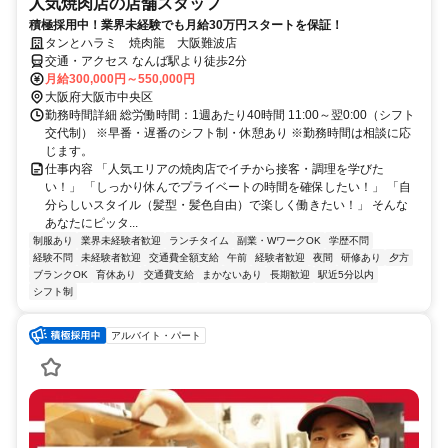
人気焼肉店の店舗スタッフ
積極採用中！業界未経験でも月給30万円スタートを保証！
タンとハラミ 焼肉龍 大阪難波店
交通・アクセス なんば駅より徒歩2分
月給300,000円～550,000円
大阪府大阪市中央区
勤務時間詳細 総労働時間：1週あたり40時間 11:00～翌0:00（シフト
交代制） ※早番・遅番のシフト制・休憩あり ※勤務時間は相談に応
じます。
仕事内容 「人気エリアの焼肉店でイチから接客・調理を学びた
い！」 「しっかり休んでプライベートの時間を確保したい！」 「自
分らしいスタイル（髪型・髪色自由）で楽しく働きたい！」 そんな
あなたにピッタ...
制服あり
業界未経験者歓迎
ランチタイム
副業・WワークOK
学歴不問
経験不問
未経験者歓迎
交通費全額支給
午前
経験者歓迎
夜間
研修あり
夕方
ブランクOK
育休あり
交通費支給
まかないあり
長期歓迎
駅近5分以内
シフト制
アルバイト・パート