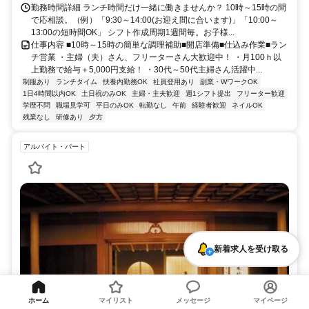
勤務時間詳細 ランチ時間だけ一緒に働きませんか？ 10時～15時の間
で応相談。（例）「9:30～14:00(お迎え間に合います)」「10:00～
13:00の短時間OK」 シフト作成周期1週間毎。お子様...
仕事内容 ■10時～15時の簡単な調理補助■開店準備■仕込み作業■ラン
チ営業 ・主婦（夫）さん、フリーターさん大歓迎中！ ・月100ｈ以
上勤務で給与＋5,000円支給！ ・30代～50代主婦さん活躍中...
制服あり
ランチタイム
扶養内勤務OK
社員登用あり
副業・WワークOK
1日4時間以内OK
土日祝のみOK
主婦・主夫歓迎
週1シフト提出
フリーター歓迎
学歴不問
職場見学可
平日のみOK
転勤なし
午前
経験者歓迎
ネイルOK
残業なし
研修あり
夕方
アルバイト・パート
新着求人を受け取る
ホーム
マイリスト
メッセージ
マイページ