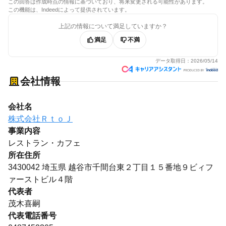
この回答は作成時点の情報に基づいており、将来変更される可能性があります。
この機能は、Indeedによって提供されています。
上記の情報について満足していますか？
満足
不満
データ取得日：
2026/05/14
会社情報
会社名
株式会社ＲｔｏＪ
事業内容
レストラン・カフェ
所在住所
3430042 埼玉県 越谷市千間台東２丁目１５番地９ビィフ
ァーストビル４階
代表者
茂木喜嗣
代表電話番号