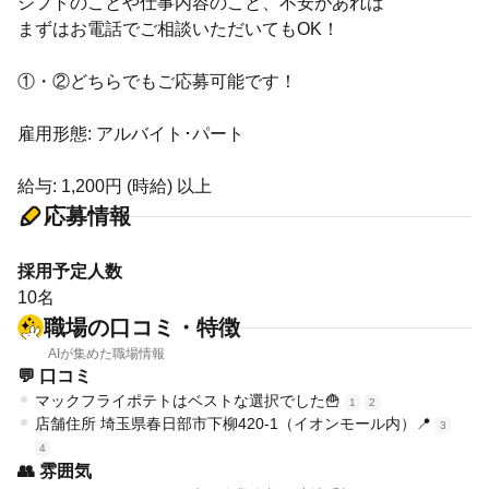
シフトのことや仕事内容のこと、不安があれば
まずはお電話でご相談いただいてもOK！
①・②どちらでもご応募可能です！
雇用形態: アルバイト･パート
給与: 1,200円 (時給) 以上
応募情報
採用予定人数
10名
職場の口コミ・特徴
AIが集めた職場情報
💬 口コミ
マックフライポテトはベストな選択でした🍟
1
2
店舗住所 埼玉県春日部市下柳420-1（イオンモール内）📍
3
4
👥 雰囲気