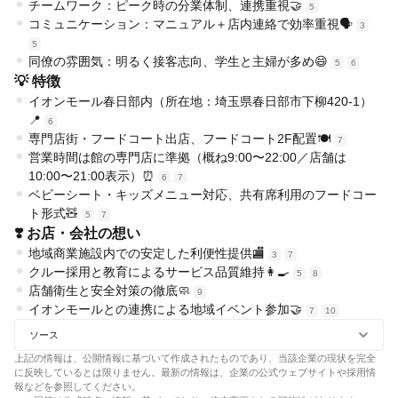
チームワーク：ピーク時の分業体制、連携重視🤝
5
コミュニケーション：マニュアル＋店内連絡で効率重視🗣️
3
5
同僚の雰囲気：明るく接客志向、学生と主婦が多め😄
5
6
💡 特徴
イオンモール春日部内（所在地：埼玉県春日部市下柳420-1）
📍
6
専門店街・フードコート出店、フードコート2F配置🍽️
7
営業時間は館の専門店に準拠（概ね9:00〜22:00／店舗は
10:00〜21:00表示）⏰
6
7
ベビーシート・キッズメニュー対応、共有席利用のフードコー
ト形式🧸
5
7
❣️ お店・会社の想い
地域商業施設内での安定した利便性提供🏬
3
7
クルー採用と教育によるサービス品質維持👩‍🍳
5
8
店舗衛生と安全対策の徹底🧼
9
イオンモールとの連携による地域イベント参加🤝
7
10
ソース
上記の情報は、公開情報に基づいて作成されたものであり、当該企業の現状を完全
に反映しているとは限りません。最新の情報は、企業の公式ウェブサイトや採用情
報などを参照してください。