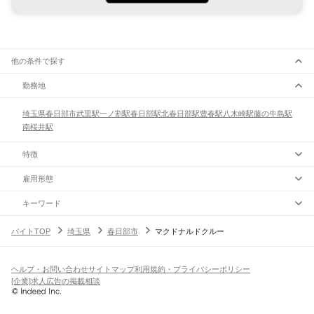
他の条件で探す
勤務地
埼玉県
春日部市
武里駅
一ノ割駅
春日部駅
北春日部駅
豊春駅
八木崎駅
藤の牛島駅
南桜井駅
特徴
雇用形態
キーワード
バイトTOP
埼玉県
春日部市
マクドナルドクルー
ヘルプ・お問い合わせ
サイトマップ
利用規約・プライバシーポリシー
[企業]求人広告の掲載相談