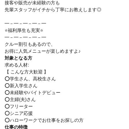
接客や販売が未経験の方も
先輩スタッフがイチから丁寧にお教えします◎
━－━－━－━－━
⭐福利厚生も充実⭐
━－━－━－━－━
クルー割引もあるので、
お得に人気メニューが楽しめますよ♪
対象となる方
求める人材:
【 こんな方大歓迎 】
⭕学生さん、高校生さん
⭕新入学生さん
⭕未経験やバイトデビュー
⭕主婦(夫)さん
⭕フリーター
⭕シニア応援
⭕ハローワークでお仕事をお探しの方
仕事の特徴