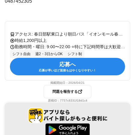
0487452305
アクセス: 春日部駅東口より朝日バス「イオンモール春日部」下車 ※自転車通勤ＯＫ
時給1,200円以上
勤務時間・曜日: 9:00〜22:00 ⭐特に下記時間帯は大歓迎⭐ 土日祝／9:00～15:00 平日／9:00～14:00 ＊1日2時間～OK ✨シフトは1週間毎の希望シフト制のため、 自分の予定に合わせて決められます！
シフト自由
週2・3日からOK
シフト制
応募へ
応募が早いほど面接もはやくなりやすい！
掲載開始日：
2026/04/21
問題を報告する
原稿ID：
7757c8331f18d1c4