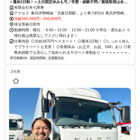
＜週休2日制！＞土日固定休みも可／学歴・経験不問／資格取得は全額
会社負担／賞与あり
有限会社幸七商事
アクセス: 東武伊勢崎線「北春日部駅」より車で約5分 東武伊勢崎線
「姫宮駅」より車で約7分 各線「春日部駅」より車で約7分 東武野田
月給380,000円～450,000円
線「八木崎駅」より車で約8分 東武野田線「藤の牛島駅」より車で約
埼玉県春日部市
10分 ※車通勤OK！
勤務時間・曜日: ・6:00～15:00 ・12:00～21:00 ※早出・遅出あり ※
帰社後は残業なしでスグに帰れます！
仕事内容: ◎月給38万円〜スタート！ ◎週休2日制！ ◎しっかり休ん
でプライベートも充実！ ◎長期休み（お正月、お盆、GW）あり ◎実
務未経験でも安心して始められるサポート体制あり ＝＝＝＝＝＝＝...
即日勤務OK
固定時間制
交通費支給
正社員