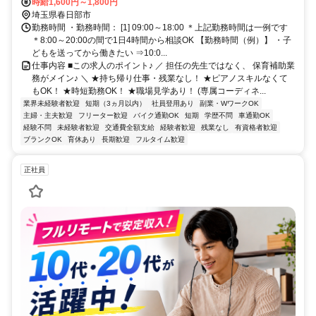
時給1,600円～1,800円
埼玉県春日部市
勤務時間 ・勤務時間： [1] 09:00～18:00 ＊上記勤務時間は一例です
＊8:00～20:00の間で1日4時間から相談OK 【勤務時間（例）】 ・子
どもを送ってから働きたい ⇒10:0...
仕事内容 ■この求人のポイント♪ ／ 担任の先生ではなく、 保育補助業
務がメイン♪ ＼ ★持ち帰り仕事・残業なし！ ★ピアノスキルなくて
もOK！ ★時短勤務OK！ ★職場見学あり！ (専属コーディネ...
業界未経験者歓迎
短期（3ヵ月以内）
社員登用あり
副業・WワークOK
主婦・主夫歓迎
フリーター歓迎
バイク通勤OK
短期
学歴不問
車通勤OK
経験不問
未経験者歓迎
交通費全額支給
経験者歓迎
残業なし
有資格者歓迎
ブランクOK
育休あり
長期歓迎
フルタイム歓迎
正社員