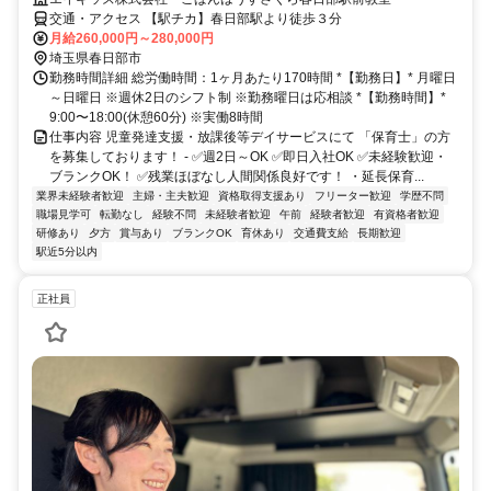
交通・アクセス 【駅チカ】春日部駅より徒歩３分
月給260,000円～280,000円
埼玉県春日部市
勤務時間詳細 総労働時間：1ヶ月あたり170時間 *【勤務日】* 月曜日
～日曜日 ※週休2日のシフト制 ※勤務曜日は応相談 *【勤務時間】*
9:00〜18:00(休憩60分) ※実働8時間
仕事内容 児童発達支援・放課後等デイサービスにて 「保育士」の方
を募集しております！ - ✅週2日～OK ✅即日入社OK ✅未経験歓迎・
ブランクOK！ ✅残業ほぼなし人間関係良好です！ ・延長保育...
業界未経験者歓迎
主婦・主夫歓迎
資格取得支援あり
フリーター歓迎
学歴不問
職場見学可
転勤なし
経験不問
未経験者歓迎
午前
経験者歓迎
有資格者歓迎
研修あり
夕方
賞与あり
ブランクOK
育休あり
交通費支給
長期歓迎
駅近5分以内
正社員