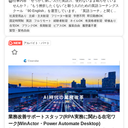
仕事内容 「せっかく身につけた英語力、使わないまま眠らせていま
せんか？」 “もう挫折したくない”と願う人のための英語コーチングス
クール 「90 English」を運営しています。 「英語コーチ」と聞く...
社員登用あり
主婦・主夫歓迎
フリーター歓迎
学歴不問
即日勤務OK
固定時間制
英語
フルリモート
経験者歓迎
ネイルOK
有資格者歓迎
研修あり
在宅OK
ブランクOK
長期歓迎
ピアスOK
服装自由
履歴書不要
髪型・髪色自由
アルバイト・パート
業務改善サポートスタッフ(RPA実務に関わる在宅ワ
ーク|WinActor・Power Automate Desktop)