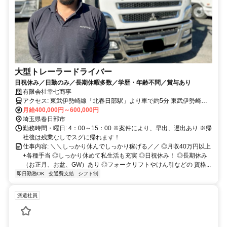
大型トレーラードライバー
日祝休み／日勤のみ／長期休暇多数／学歴・年齢不問／賞与あり
有限会社幸七商事
アクセス: 東武伊勢崎線「北春日部駅」より車で約5分 東武伊勢崎線
「姫宮駅」より車で約7分 各線「春日部駅」より車で約7分 東武野田
月給400,000円～600,000円
線「八木崎駅」より車で約8分 東武野田線「藤の牛島駅」より車で約
埼玉県春日部市
10分 ※車通勤OK！
勤務時間・曜日: 4：00～15：00 ※案件により、早出、遅出あり ※帰
社後は残業なしでスグに帰れます！
仕事内容: ＼＼しっかり休んでしっかり稼げる／／ ◎月収40万円以上
+各種手当 ◎しっかり休めて私生活も充実 ◎日祝休み！ ◎長期休み
（お正月、お盆、GW）あり ◎フォークリフトやけん引などの 資格...
即日勤務OK
交通費支給
シフト制
派遣社員