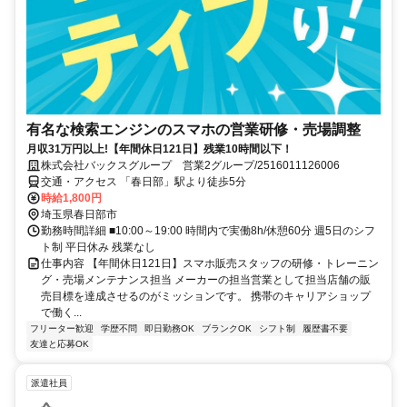
有名な検索エンジンのスマホの営業研修・売場調整
月収31万円以上!【年間休日121日】残業10時間以下！
株式会社バックスグループ 営業2グループ/2516011126006
交通・アクセス 「春日部」駅より徒歩5分
時給1,800円
埼玉県春日部市
勤務時間詳細 ■10:00～19:00 時間内で実働8h/休憩60分 週5日のシフ
ト制 平日休み 残業なし
仕事内容 【年間休日121日】スマホ販売スタッフの研修・トレーニン
グ・売場メンテナンス担当 メーカーの担当営業として担当店舗の販
売目標を達成させるのがミッションです。 携帯のキャリアショップ
で働く...
フリーター歓迎
学歴不問
即日勤務OK
ブランクOK
シフト制
履歴書不要
友達と応募OK
派遣社員