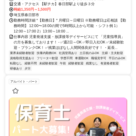
交通・アクセス 【駅チカ】春日部駅より徒歩３分
時給1,350円～1,500円
埼玉県春日部市
勤務時間詳細 *【勤務日】* 月曜日～日曜日 ※勤務曜日は応相談 【勤
務時間】 12:00〜18:00の間で5時間以上から可能 ・シフト例 1）
12:00～17:00 2）13:00～18:00 ...
仕事内容 児童発達支援・放課後等デイサービスにて 「児童指導員」
の方を募集しております！ - ✅週2日～OK ✅即日入社OK ✅未経験歓
迎・ブランクOK！ ✅残業ほぼなし人間関係良好です！ ・延長...
業界未経験者歓迎
扶養内勤務OK
社員登用あり
土日祝のみOK
主婦・主夫歓迎
資格取得支援あり
フリーター歓迎
学歴不問
車通勤OK
職場見学可
平日のみOK
転勤なし
経験不問
未経験者歓迎
午前
経験者歓迎
残業なし
有資格者歓迎
研修あり
夕方
アルバイト・パート