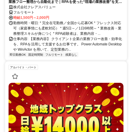
業務フロー整理から自動化まで｜RPAを使った“現場の業務改善”を支え
る在宅ワーク｜週5日・1日6時間～
株式会社クレアスバリュー
フルリモート
時給1,500円～2,000円
勤務時間・曜日: * 完全在宅勤務／全国から応募OK * フレックス対応
可（家庭事情にも柔軟対応） * 週5日～／1日6時間～ * 業務改善・業
務整理スキルが身につく * RPA経験者は、業務内容・...
仕事内容: 【業務内容】 クライアント企業の業務フロー改善・効率化
を、RPAを活用して支援するお仕事です。 Power Automate Desktop
や WinActor を用いて、定型業務の...
即日勤務OK
固定時間制
フルリモート
残業なし
アルバイト・パート