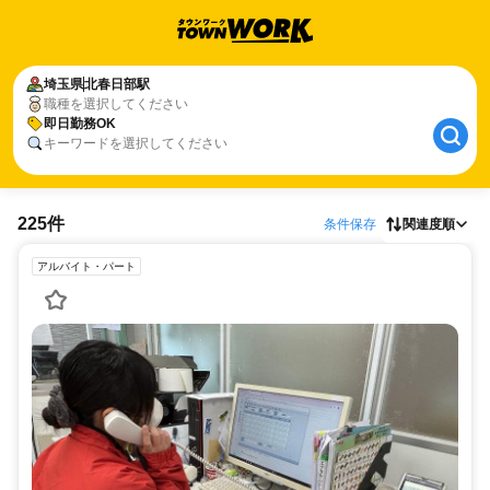
埼玉県
北春日部駅
職種を選択してください
即日勤務OK
キーワードを選択してください
225件
条件保存
関連度順
アルバイト・パート