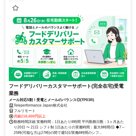
フードデリバリーカスタマーサポート(完全在宅)受電
業務
メール対応5割！受電とメールのバランス◎(TP03R)
Teleperformance Japan株式会社
フルリモート
月給218,400円以上
勤務時間詳細 実働時間：1日あたり8時間 平均勤務日数：1ヶ月あた
り20日 〜 21日 シフト制 1日あたりの実働時間：最大8時間/日 ◆7～
25時(可能な方は27時)の間で週5日/実働8時間のシフ...