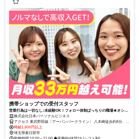
携帯ショップでの受付スタッフ
営業行為は一切なし♪未経験OK！フォロー体制ばっちりの職場★オシャ
レな制服貸与
株式会社日本パーソナルビジネス
アクセス 東武野田線〔アーバンパークライン〕 八木崎徒歩約8分、東
武伊勢崎線〔スカイツリーライン〕 春日部西口徒歩約9分、東武伊勢
時給1,800円以上
崎線〔スカイツリーライン〕 春日部西口徒歩約9分 東武スカイツリー
埼玉県春日部市
ライン春日部駅 徒歩8分
勤務時間 10:00～21:00 ◆実働8h/休憩1h (シフト制)