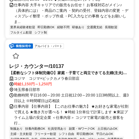
仕事内容 大手キャリアでの販売をお任せ！ お客様対応がメイン♪
（具体的には） ・商品のご案内 ・契約の受付、登録内容の変更 ・デ
ィスプレイ整理 ・ポップ作成 ・PC入力などの事務 などをお願いし
ま...
業界未経験者歓迎
即日勤務OK
経験不問
研修あり
交通費支給
長期歓迎
フルタイム歓迎
シフト制
アルバイト・パート
レジ・カウンター/10137
【柔軟なシフト体制完備◎】家庭・子育てと両立できてる主婦(主夫)の
方活躍中！働きやすい職場環境♪
コジマ コジマ×ビックカメラ春日部店
時給1,150円～1,250円
埼玉県春日部市
勤務時間 平日16:00～20:00 土日祝12:00～20:00 1日3時間以上、週3
日以上 ※時間曜日は応相談
仕事内容 【仕事内容】 【このお仕事の魅力】 ★お好きな家電が社割
で買える ★働き方が選べる！ ★時給 1分単位で計算します ★東証プ
ライム上場の安定企業 ＜仕事内容＞ コジマで家電の販売と接客を
行...
制服あり
扶養内勤務OK
社員登用あり
副業・WワークOK
土日祝のみOK
主婦・主夫歓迎
フリーター歓迎
シフト自由
即日勤務OK
平日のみOK