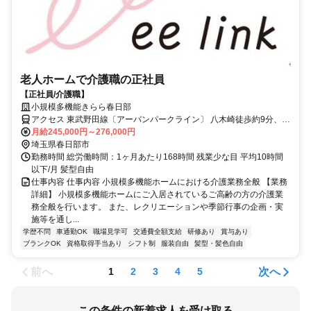
老人ホームで介護職の正社員
【正社員/介護職】
小規模多機能きらら春日部
アクセス 東武野田線〔アーバンパークライン〕 八木崎徒歩約9分、東
武伊勢崎線〔スカイツリーライン〕 北春日部西口徒歩約14分、東武
月給245,000円～276,000円
野田線〔アーバンパークライン〕 春日部東口徒歩約17分
埼玉県春日部市
勤務時間 総労働時間：1ヶ月あたり168時間 残業少な目 平均10時間
以下/月 髪型自由
仕事内容 仕事内容 小規模多機能ホームにおける介護業務全般 【業務
詳細】 小規模多機能ホームにご入居されているご高齢の方の介護業
務全般を行います。 また、レクリエーションや季節行事の企画・実
施等を通し...
学歴不問
車通勤OK
職場見学可
交通費全額支給
研修あり
賞与あり
ブランクOK
資格取得手当あり
シフト制
服装自由
髪型・髪色自由
前へ
次へ
1
2
3
4
5
この条件の新着求人を受け取る