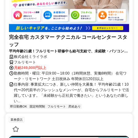
完全在宅 カスタマー テクニカル コールセンター スタ
ッフ
平均年齢21歳！フルリモート研修中も給与支給で、未経験・パソコンス
キルゼロからOK！パソコン貸出＆ノルマなし！
株式会社ミライラボ
フルリモート
月給249,000円以上
勤務時間・曜日: 平日9:00～18:00（1時間休憩、実働8時間） 在宅ワ
ーク・リモートワーク 土日祝休み 年間休日120日以上
仕事内容: 事業拡大につき、新しい仲間を大募集！ 平均年齢21歳！10
代〜20代前半のフレッシュなメンバーが、自宅からフルリモートで活
躍しています。「未経験から正社員で働きたい」というあなたの新し
い...
即日勤務OK
固定時間制
フルリモート
昇給あり
業務委託