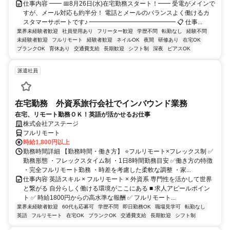
仕事内容 ━━ 📅8月26日(水)在宅勤務スタート！━━ 受電がメインで
すが、メール対応も約半分！ 電話とメールのバランスよく働けるカ
スタマーサポートです♪ ━━━━━━━━━━━━━━ 📋 仕事...
業界未経験者歓迎
社員登用あり
フリーター歓迎
学歴不問
転勤なし
経験不問
未経験者歓迎
フルリモート
経験者歓迎
ネイルOK
夜間
研修あり
在宅OK
ブランクOK
育休あり
交通費支給
長期歓迎
シフト制
深夜
ピアスOK
派遣社員
在宅勤務 外資系旅行会社でインバウンド業務
在宅、リモート勤務ＯＫ！英語が活かせるお仕事
株式会社アステージ
フルリモート
時給1,800円以上
勤務時間詳細 【勤務時間・働き方】 ⭐フルリモート×フレックス制 ✅
勤務形態 ・フレックスタイム制 ・1日8時間勤務目安 ✅働き方の特徴
・完全フルリモート勤務 ・時差を考慮した柔軟な調整 ・家...
仕事内容 英語スキル × フルリモート × 外資系 専門性を活かして世界
と繋がる 自分らしく働ける環境がここにある ■ 求人アピールポイン
ト ✅ 時給1800円からの高水準な報酬 ✅ フルリモート...
業界未経験者歓迎
60代も応募可
学歴不問
即日勤務OK
職場見学可
転勤なし
英語
フルリモート
在宅OK
ブランクOK
交通費支給
長期歓迎
シフト制