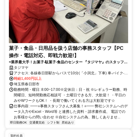
菓子・食品・日用品を扱う店舗の事務スタッフ【PC
操作・電話対応、即戦力歓迎!】
<業界最⼤⼿！お菓⼦‧駄菓⼦‧⾷品のセンター 『タジマヤ』のスタッフさ
ん⼤募集!>
タジマヤ
アクセス: 各線春⽇部駅からバスで10分(「⼩渕北」下⾞) ⾞‧バイク‧⾃
転⾞通勤もOK
時給1,400円以上
埼玉県春日部市
勤務時間・曜日: 8:00~17:00※定休日：日・祝 ※レギュラー勤務、時
間曜日、短時間勤務応相談可 ・土曜日できる方、大歓迎！ ・平日の
みやWワークもOK！ ・長期で働いてくれる方は大歓迎です☆
仕事内容: ━━⭐事務スタッフさん大募集！⭐━━ 弊社システムへのデ
ータ入力やExcel・Word等 と連携した資料・請求書作成、 電話での
お客様からの問い合わせ ※自社システムの為、難しくありませ...
即日勤務OK
交通費支給
シフト制
昇給あり
契約社員