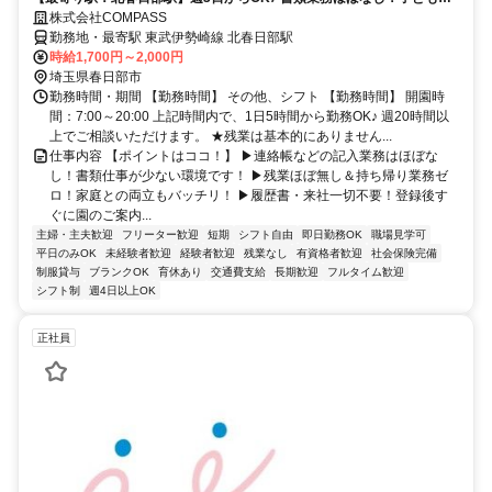
ちとじっくり関われる環境★
株式会社COMPASS
勤務地・最寄駅 東武伊勢崎線 北春日部駅
時給1,700円～2,000円
埼玉県春日部市
勤務時間・期間 【勤務時間】 その他、シフト 【勤務時間】 開園時
間：7:00～20:00 上記時間内で、1日5時間から勤務OK♪ 週20時間以
上でご相談いただけます。 ★残業は基本的にありません...
仕事内容 【ポイントはココ！】 ▶連絡帳などの記入業務はほぼな
し！書類仕事が少ない環境です！ ▶残業ほぼ無し＆持ち帰り業務ゼ
ロ！家庭との両立もバッチリ！ ▶履歴書・来社一切不要！登録後す
ぐに園のご案内...
主婦・主夫歓迎
フリーター歓迎
短期
シフト自由
即日勤務OK
職場見学可
平日のみOK
未経験者歓迎
経験者歓迎
残業なし
有資格者歓迎
社会保険完備
制服貸与
ブランクOK
育休あり
交通費支給
長期歓迎
フルタイム歓迎
シフト制
週4日以上OK
正社員