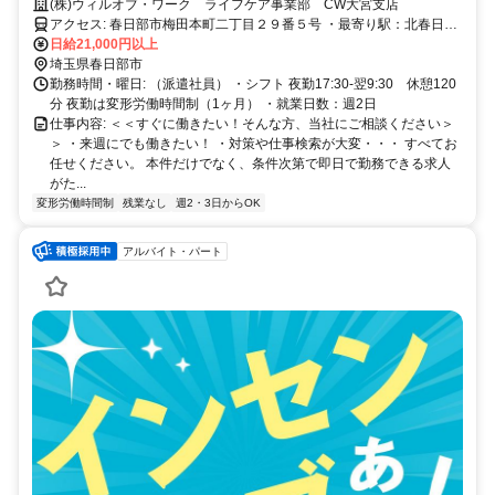
(株)ウィルオブ・ワーク ライフケア事業部 CW大宮支店
アクセス: 春日部市梅田本町二丁目２９番５号 ・最寄り駅：北春日部
(伊勢崎線)駅徒歩6分 ★車通勤可能です！
日給21,000円以上
埼玉県春日部市
勤務時間・曜日: （派遣社員） ・シフト 夜勤17:30-翌9:30 休憩120
分 夜勤は変形労働時間制（1ヶ月） ・就業日数：週2日
仕事内容: ＜＜すぐに働きたい！そんな方、当社にご相談ください＞
＞ ・来週にでも働きたい！ ・対策や仕事検索が大変・・・ すべてお
任せください。 本件だけでなく、条件次第で即日で勤務できる求人
がた...
変形労働時間制
残業なし
週2・3日からOK
アルバイト・パート