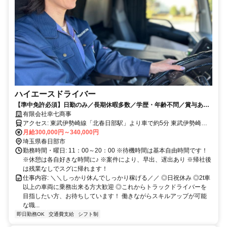
ハイエースドライバー
【準中免許必須】日勤のみ／長期休暇多数／学歴・年齢不問／賞与あり
／配送は1日1〜3か所、待機中は自由時間！／ゆくゆくは中型や大型に
有限会社幸七商事
も挑戦可能！
アクセス: 東武伊勢崎線「北春日部駅」より車で約5分 東武伊勢崎線
「姫宮駅」より車で約7分 各線「春日部駅」より車で約7分 東武野田
月給300,000円～340,000円
線「八木崎駅」より車で約8分 東武野田線「藤の牛島駅」より車で約
埼玉県春日部市
10分 ※車通勤OK！
勤務時間・曜日: 11：00～20：00 ※待機時間は基本自由時間です！
※休憩は各自好きな時間に♪ ※案件により、早出、遅出あり ※帰社後
は残業なしでスグに帰れます！
仕事内容: ＼＼しっかり休んでしっかり稼げる／／ ◎日祝休み ◎2t車
以上の車両に乗務出来る方大歓迎 ◎これからトラックドライバーを
目指したい方、お待ちしています！ 働きながらスキルアップが可能
な職...
即日勤務OK
交通費支給
シフト制