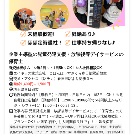
企業主導型の児童発達支援・放課後等デイサービスの
保育士
有資格者求ム！✨週2日～・1日5h～OK！✨入社日相談OK
エイキッズ株式会社 こぱんはうすさくら春日部駅前教室
交通・アクセス 【駅チカ】春日部駅より徒歩３分
時給1,400円～1,500円
埼玉県春日部市
勤務時間詳細 *【勤務日】* 月曜日～日曜日の内、週2日～OK！ ※勤
務曜日は応相談 【勤務時間】 12:00〜18:00の間で5時間以上から可
能 ・シフト例 1）12:00～17:00 2）13...
仕事内容 児童発達支援・放課後等デイサービスにて 「保育士」の方
を募集しております！ - ✅週2日～OK ✅即日入社OK ✅未経験歓迎・
ブランクOK！ ✅残業ほぼなし人間関係良好です！ ・延長保育...
業界未経験者歓迎
扶養内勤務OK
社員登用あり
土日祝のみOK
主婦・主夫歓迎
資格取得支援あり
フリーター歓迎
学歴不問
車通勤OK
職場見学可
平日のみOK