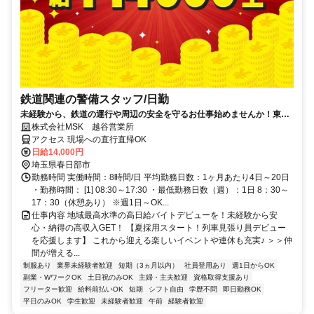
鉄道関連の警備スタッフ/日勤
未経験から、鉄道の運行や周辺の安全を守るお仕事始めませんか！東武
列見資格者の方には「資格手当」として、一勤務につき更に1000円プラ
株式会社MSK 越谷営業所
スで支給します！働きやすさが魅力の環境で、”資格を活かす”こと
アクセス 現場への直行直帰OK
も、”新しいチャレンジ”も可能！現在、20代～60代まで年代幅広く活躍
日給14,000円
＆在籍しています。【月収30万円可能！日払いもOK！】勤務3日前迄シ
埼玉県春日部市
フト申請が可能です！週1日～・短期もOK！まずは経験・資格の有無関
勤務時間 実働時間：8時間/日 平均勤務日数：1ヶ月あたり4日～20日
係なく、お気軽にお問合せ下さい。
・勤務時間： [1] 08:30～17:30 ・最低勤務日数（週）：1日 8：30～
17：30（休憩あり） ※週1日～OK...
仕事内容 地域最高水準の高日給バイトデビューを！未経験から安
心・納得の高収入GET！ 【夏採用スタート！列車見張り員デビュー
を応援します】 これから迎える楽しいイベントや連休も充実♪ ＞＞仲
間が増える...
制服あり
業界未経験者歓迎
短期（3ヵ月以内）
社員登用あり
週1日からOK
副業・WワークOK
土日祝のみOK
主婦・主夫歓迎
資格取得支援あり
フリーター歓迎
給料前払いOK
短期
シフト自由
学歴不問
即日勤務OK
平日のみOK
学生歓迎
未経験者歓迎
午前
経験者歓迎