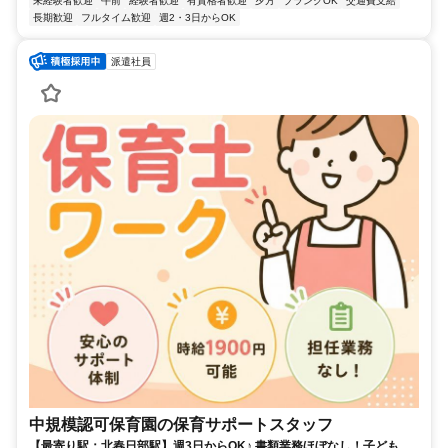
未経験者歓迎
午前
経験者歓迎
有資格者歓迎
夕方
ブランクOK
交通費支給
長期歓迎
フルタイム歓迎
週2・3日からOK
派遣社員
中規模認可保育園の保育サポートスタッフ
【最寄り駅：北春日部駅】週3日からOK♪ 書類業務ほぼなし！子どもた