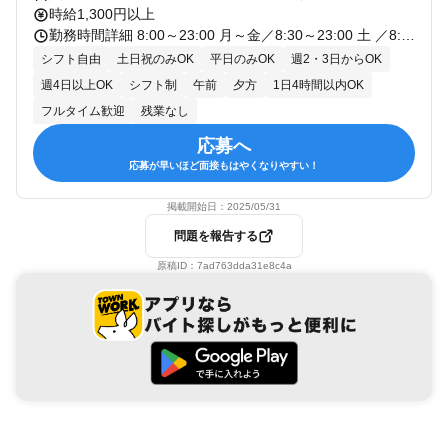
時給1,300円以上
勤務時間詳細 8:00～23:00 月～金／8:30～23:00 土 ／8:00～20:50 日・祝／8:00～19:50 ＊週2日～、1日3h～勤務OK 「木曜は午前中だけ授業だから午後にガッツリシフト入れよう！」など、空き時間を使って働けますよ！ もちろんフルタイムで働きたい方も大歓迎です！
シフト自由
土日祝のみOK
平日のみOK
週2・3日からOK
週4日以上OK
シフト制
午前
夕方
1日4時間以内OK
フルタイム歓迎
残業なし
応募へ
応募が早いほど面接もはやくなりやすい！
掲載開始日：
2025/05/31
問題を報告する
原稿ID：
7ad763dda31e8c4a