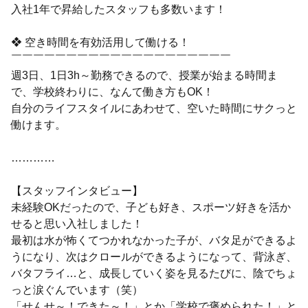
入社1年で昇給したスタッフも多数います！
❖ 空き時間を有効活用して働ける！
￣￣￣￣￣￣￣￣￣￣￣￣￣￣￣￣￣￣￣￣
週3日、1日3h～勤務できるので、授業が始まる時間ま
で、学校終わりに、なんて働き方もOK！
自分のライフスタイルにあわせて、空いた時間にサクっと
働けます。
…………
【スタッフインタビュー】
未経験OKだったので、子ども好き、スポーツ好きを活か
せると思い入社しました！
最初は水が怖くてつかれなかった子が、バタ足ができるよ
うになり、次はクロールができるようになって、背泳ぎ、
バタフライ…と、成長していく姿を見るたびに、陰でちょ
っと涙ぐんでいます（笑）
「せんせ～！できた～！」とか「学校で褒められた！」と