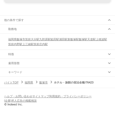
他の条件で探す
勤務地
福岡県
飯塚市
筑前大分駅
九郎原駅
鯰田駅
浦田駅
新飯塚駅
飯塚駅
天道駅
上穂波駅
筑前内野駅
上三緒駅
筑前庄内駅
特徴
雇用形態
キーワード
バイトTOP
福岡県
飯塚市
ホテル・旅館の宿泊全般/76423
ヘルプ・お問い合わせ
サイトマップ
利用規約・プライバシーポリシー
[企業]求人広告の掲載相談