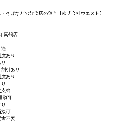
ん・そばなどの飲食店の運営【株式会社ウエスト】
肉 真鶴店
待遇
制度あり
あり
待割引あり
制度あり
有り
定支給
通勤可
有り
面接可
歴書不要