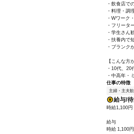
・飲食店で
・料理・調
・Wワーク・
・フリータ
・学生さん歓
・扶養内で
・ブランク
【こんな方
・10代、2
・中高年・
仕事の特徴
主婦・主夫歓
給与/
時給1,100円
給与
時給 1,100