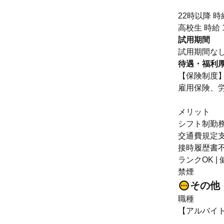
22時以降 時給
高校生 時給 
試用期間
試用期間な
待遇・福利
【保険制度
雇用保険、
メリット
シフト制勤務 
交通費規定支給
接時履歴書不要
ランクOK |
禁煙
その他
職種
【アルバイ