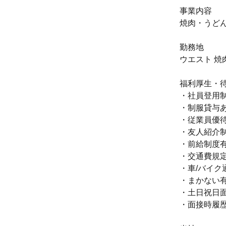
事業内容
焼肉・うど
勤務地
ウエスト 焼
福利厚生・
・社員登用
・制服貸与
・従業員優
・友人紹介
・前給制度
・交通費規
・車/バイク
・まかない
・土日祝日
・面接時履