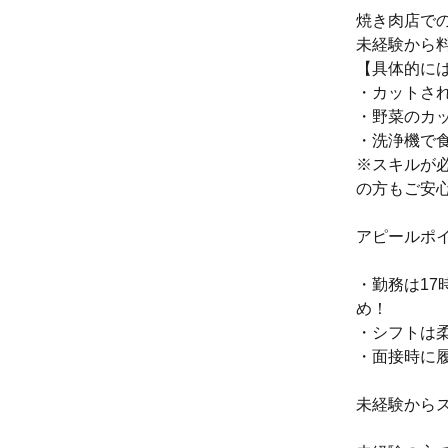
焼き肉店で
未経験から
【具体的に
・カットさ
・野菜のカ
・洗浄機で
※スキルが
の方もご安
アピールポ
・勤務は1
め！
・シフトは
・面接時に
未経験から