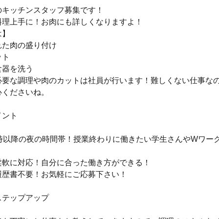
のキッチンスタッフ募集です！
料理上手に！お肉にも詳しくなりますよ！
は】
れた肉の盛り付け
ット
食器を洗う
必要な調理や肉のカットは社員が行います！難しくない仕事な
心くださいね。
イント
7時以降の夜の時間帯！授業終わりに働きたい学生さんやWワー
柔軟に対応！自分に合った働き方ができる！
履歴書不要！お気軽にご応募下さい！
ステップアップ