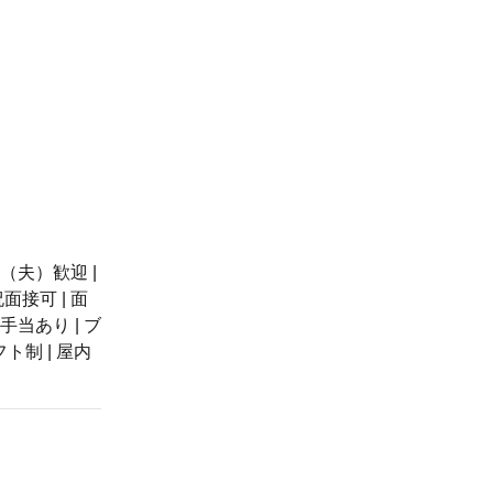
婦（夫）歓迎 |
面接可 | 面
手当あり | ブ
フト制 | 屋内