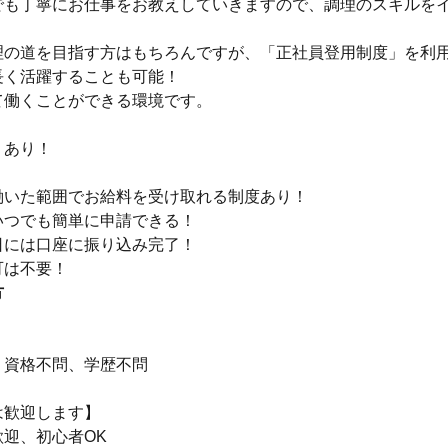
でも丁寧にお仕事をお教えしていきますので、調理のスキルを
！
理の道を目指す方はもちろんですが、「正社員登用制度」を利
長く活躍することも可能！
て働くことができる環境です。
」あり！
働いた範囲でお給料を受け取れる制度あり！
いつでも簡単に申請できる！
日には口座に振り込み完了！
可は不要！
方
】
、資格不問、学歴不問
は歓迎します】
迎、初心者OK