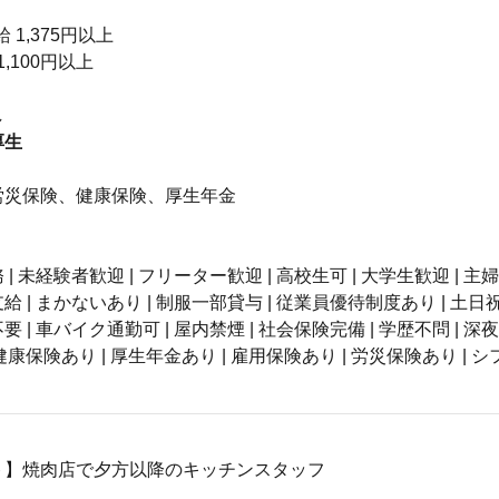
 1,375円以上
1,100円以上
し
厚生
】
労災保険、健康保険、厚生年金
| 未経験者歓迎 | フリーター歓迎 | 高校生可 | 大学生歓迎 | 主
 | まかないあり | 制服一部貸与 | 従業員優待制度あり | 土日祝
 | 車バイク通勤可 | 屋内禁煙 | 社会保険完備 | 学歴不問 | 深夜
 健康保険あり | 厚生年金あり | 雇用保険あり | 労災保険あり | シ
ト】焼肉店で夕方以降のキッチンスタッフ