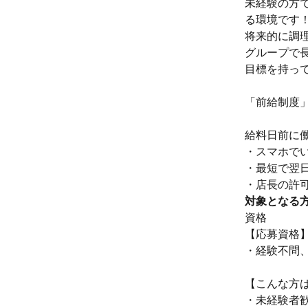
未経験の方
る環境です
将来的に調
グループで
目標を持っ
「前給制度
給料日前に
・スマホで
・最短で翌
・店長の許
対象となる
資格
【応募資格
・経験不問
【こんな方
・未経験者歓