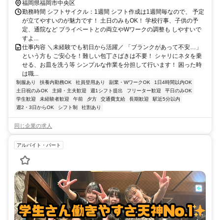
10分 天神駅から徒歩3分（西1番出口から徒歩30秒）
福岡県福岡市中央区
勤務時間 シフトサイクル：1週間 シフト作成は1週間毎なので、 予定
が立てやすいのが魅力です！ 土日のみもOK！ 学校行事、子供の予
定、通院など プライベートとの両立やWワークの調整も しやすいで
すよ...
仕事内容 ＼未経験でも初日から活躍／ 「ブランクがあって不安…」
という方も ご安心を！難しい包丁さばきは不要！ シャリにネタを乗
せる、お皿を洗う等 シンプルな作業を分担して行います！ 困った時
は職...
制服あり
扶養内勤務OK
社員登用あり
副業・WワークOK
1日4時間以内OK
土日祝のみOK
主婦・主夫歓迎
週1シフト提出
フリーター歓迎
平日のみOK
学生歓迎
未経験者歓迎
午前
夕方
交通費支給
長期歓迎
駅近5分以内
週2・3日からOK
シフト制
社割あり
同じ企業の求人
アルバイト・パート