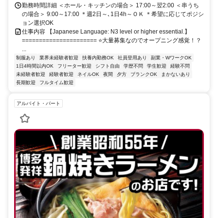
勤務時間詳細 ＜ホール・キッチンの場合＞ 17:00～翌2:00 ＜串うち
の場合＞ 9:00～17:00 ＊週2日～､1日4h～ＯＫ ＊希望に応じてポジシ
ョン選択OK
仕事内容 【Japanese Language: N3 level or higher essential.】
====================== ⭐大量募集なのでオープニング感覚！？
...
制服あり
業界未経験者歓迎
扶養内勤務OK
社員登用あり
副業・WワークOK
1日4時間以内OK
フリーター歓迎
シフト自由
学歴不問
学生歓迎
経験不問
未経験者歓迎
経験者歓迎
ネイルOK
夜間
夕方
ブランクOK
まかないあり
長期歓迎
フルタイム歓迎
アルバイト・パート