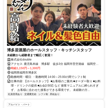
博多居酒屋のホールスタッフ・キッチンスタッフ
未経験から経験者まで幅広く歓迎！
株式会社double
アクセス: 鹿児島本線 博多駅 徒歩3分 福岡市営空港線 福岡空港
駅 福岡市営空港線 祇園駅
時給1,150円～1,300円
福岡県福岡市博多区
勤務時間・曜日: ・勤務時間 14:00～25:00の間でシフト制
仕事内容: 【ホールスタッフ】 ■お客様のご案内 ■オーダー取り ■お料
理・ドリンクの提供 ■お会計対応 など 接客マニュアルに縛られすぎ
ず、 お客様に合わせた接客ができる環境です。 未経験の方...
社員登用あり
交通費支給
シフト制
昇給あり
アルバイト・パート