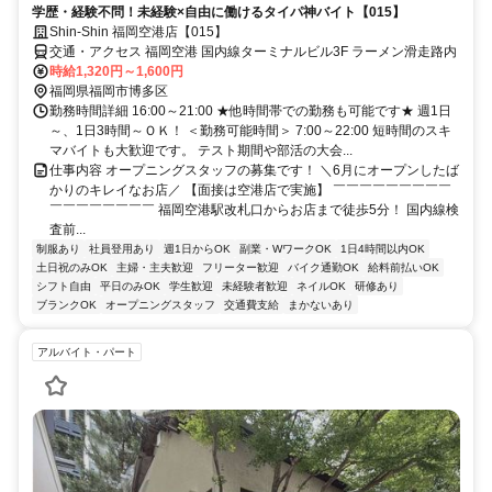
学歴・経験不問！未経験×自由に働けるタイパ神バイト【015】
Shin-Shin 福岡空港店【015】
交通・アクセス 福岡空港 国内線ターミナルビル3F ラーメン滑走路内
時給1,320円～1,600円
福岡県福岡市博多区
勤務時間詳細 16:00～21:00 ★他時間帯での勤務も可能です★ 週1日
～、1日3時間～ＯＫ！ ＜勤務可能時間＞ 7:00～22:00 短時間のスキ
マバイトも大歓迎です。 テスト期間や部活の大会...
仕事内容 オープニングスタッフの募集です！ ＼6月にオープンしたば
かりのキレイなお店／ 【面接は空港店で実施】 ￣￣￣￣￣￣￣￣￣
￣￣￣￣￣￣￣￣ 福岡空港駅改札口からお店まで徒歩5分！ 国内線検
査前...
制服あり
社員登用あり
週1日からOK
副業・WワークOK
1日4時間以内OK
土日祝のみOK
主婦・主夫歓迎
フリーター歓迎
バイク通勤OK
給料前払いOK
シフト自由
平日のみOK
学生歓迎
未経験者歓迎
ネイルOK
研修あり
ブランクOK
オープニングスタッフ
交通費支給
まかないあり
アルバイト・パート