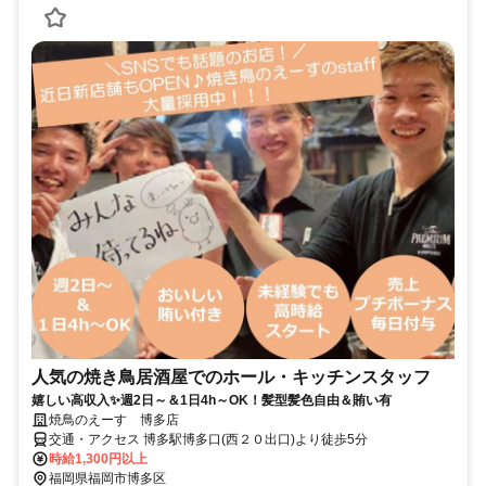
人気の焼き鳥居酒屋でのホール・キッチンスタッフ
嬉しい高収入✨週2日～＆1日4h～OK！髪型髪色自由＆賄い有
焼鳥のえーす 博多店
交通・アクセス 博多駅博多口(西２０出口)より徒歩5分
時給1,300円以上
福岡県福岡市博多区