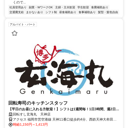
くので...
社員登用あり
副業・WワークOK
主婦・主夫歓迎
学生歓迎
食費補助あり
交通費支給
まかないあり
シフト制
昼食補助あり
食事補助あり
髪型・髪色自由
アルバイト・パート
回転寿司のキッチンスタッフ
【平日のお昼に入れる方歓迎！】シフトは1週間毎！1日3時間、週2日～
◎食事補助あり(寿司1皿60円～等)
回転すし玄海丸 天神店
アクセス 福岡市営空港線 天神11番口徒歩約4分、西鉄天神大牟田線
西鉄福岡(天神)北口徒歩約6分、福岡市営七隈線 天神南2番口徒歩約
時給1,150円～1,413円