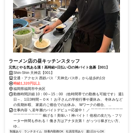
ラーメン店の昼キッチンスタッフ
元気とやる気ある漢！高時給×日払い◎の神バイト急募【001】
Shin-Shin 天神店【001】
交通・アクセス 西鉄バス「天神北バス停」から徒歩約1分
時給1,320円以上
福岡県福岡市中央区
勤務時間詳細 10：00～15：00 （他時間帯での勤務も可能です） 週1
日～、1日3時間～ＯＫ！ お子さんの学校行事や夏休み、 冬休みなど
の長期休暇、 家庭のご都合でのお休み、 Wワークの都合、 ...
仕事内容 ＼若年層のバイトデビュー応援中！ ／ ￣￣￣￣￣￣￣￣￣
￣￣￣￣￣￣￣￣ 稼げる！美味い！神バイト！ 他校の友だち・フリ
ーター仲間も作れる！ 働き方はアナタ次第！ がっつり稼ぎたい方、
ゆ...
制服あり
ランチタイム
扶養内勤務OK
社員登用あり
週1日からOK