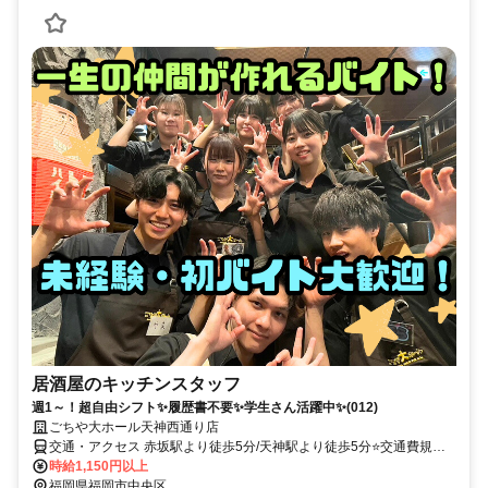
居酒屋のキッチンスタッフ
週1～！超自由シフト✨履歴書不要✨学生さん活躍中✨(012)
ごちや大ホール天神西通り店
交通・アクセス 赤坂駅より徒歩5分/天神駅より徒歩5分⭐交通費規定
支給
時給1,150円以上
福岡県福岡市中央区