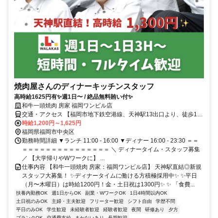
焼肉屋さんのディナーキッチンスタッフ
高時給1625円有✨️週1日〜 / 絶品無料賄い付✨️
和牛一頭焼肉 房家 福岡ワンビル店
交通・アクセス 【福岡市地下鉄空港線、天神駅13出口より、徒歩1
分】【西鉄天神大牟田線、西鉄福岡(天神)駅出口より、徒歩5分】
時給1,200円～1,625円
福岡県福岡市中央区
勤務時間詳細 ▼ランチ 11:00 - 16:00 ▼ディナー 16:00 - 23:30 ＝＝
＝＝＝＝＝＝＝＝＝＝＝＝＝＝＝ ＼ ディナータイム・スタッフ募集
／ 【大学帰りやWワークに】 ...
仕事内容 【和牛一頭焼肉 房家：福岡ワンビル店】 天神駅直結◎新規
スタッフ大募集！ ✨ディナータイムに働ける方積極採用中✨ ✨平日
（月〜木曜日）は時給1200円！金・土日祝は1300円✨ ✨ 「食費...
扶養内勤務OK
週1日からOK
副業・WワークOK
1日4時間以内OK
土日祝のみOK
主婦・主夫歓迎
フリーター歓迎
シフト自由
学歴不問
平日のみOK
学生歓迎
未経験者歓迎
経験者歓迎
夜間
研修あり
夕方
ブランクOK
交通費支給
まかないあり
長期歓迎