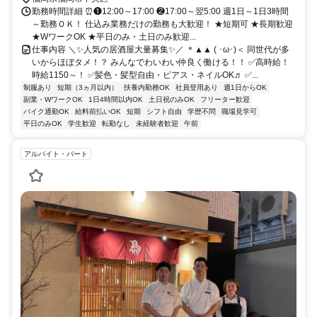
勤務時間詳細 ⏰❶12:00～17:00 ❷17:00～翌5:00 週1日～1日3時間
～勤務ＯＫ！ 仕込み業務だけの勤務も大歓迎！ ★短期可 ★長期歓迎
★WワークOK ★平日のみ・土日のみ歓迎...
仕事内容 ＼✨人気の居酒屋大量募集✨／ ＊▲▲ ( ･ω･)＜ 同世代が多
いからほぼタメ！？ みんなでわいわい仲良く働ける！！ ✅高時給！
時給1150～！ ✅髪色・髪型自由・ピアス・ネイルOK♬ ✅...
制服あり
短期（3ヵ月以内）
扶養内勤務OK
社員登用あり
週1日からOK
副業・WワークOK
1日4時間以内OK
土日祝のみOK
フリーター歓迎
バイク通勤OK
給料前払いOK
短期
シフト自由
学歴不問
職場見学可
平日のみOK
学生歓迎
転勤なし
未経験者歓迎
午前
アルバイト・パート