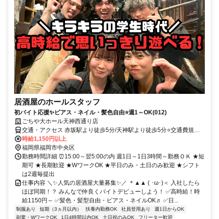
居酒屋のホールスタッフ
初バイト応援✨ピアス・ネイル・髪色自由⭐週1～OK(012)
ごちや大ホール天神西通り店
交通・アクセス 赤坂駅より徒歩5分/天神駅より徒歩5分⭐交通費規定
支給
時給1,150円以上
福岡県福岡市中央区
勤務時間詳細 ⏰15:00～翌5:00の内 週1日～1日3時間～勤務ＯＫ ★短
期可 ★長期歓迎 ★WワークOK ★平日のみ・土日のみ歓迎 ★シフト
は2週毎提出
仕事内容 ＼✨人気の居酒屋大量募集✨／ ＊▲▲ ( ･ω･)＜ 入社したら
ほぼ同期！？ みんなで仲良くバイトデビューしよう！ ✅高時給！時
給1150円～ ✅髪色・髪型自由・ピアス・ネイルOK♬ ✅日...
制服あり
短期（3ヵ月以内）
扶養内勤務OK
社員登用あり
週1日からOK
副業・WワークOK
1日4時間以内OK
土日祝のみOK
フリーター歓迎