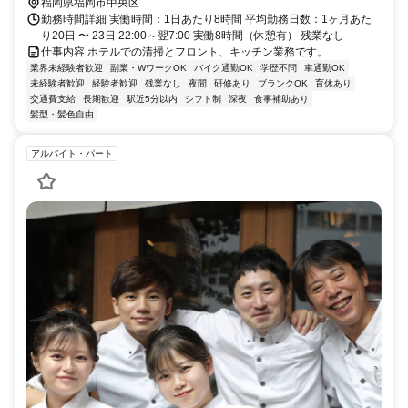
福岡県福岡市中央区
勤務時間詳細 実働時間：1日あたり8時間 平均勤務日数：1ヶ月あた
り20日 〜 23日 22:00～翌7:00 実働8時間（休憩有） 残業なし
仕事内容 ホテルでの清掃とフロント、キッチン業務です。
業界未経験者歓迎
副業・WワークOK
バイク通勤OK
学歴不問
車通勤OK
未経験者歓迎
経験者歓迎
残業なし
夜間
研修あり
ブランクOK
育休あり
交通費支給
長期歓迎
駅近5分以内
シフト制
深夜
食事補助あり
髪型・髪色自由
アルバイト・パート