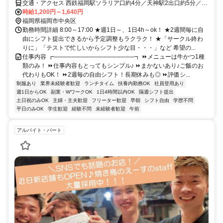
交通・アクセス 西鉄福岡駅ソラリア口約4分／天神駅2出口約5分／天
神南駅1出口約7分
時給1,200円～1,640円
福岡県福岡市中央区
勤務時間詳細 8:00～17:00 ★週1日～、1日4h～ok！ ★2週間毎に自
由にシフト提出できるから予定調整もラクラク！ ★「サークル終わ
りに」「テストで忙しいからシフト少な目・・・」など 希望の...
仕事内容 ┏──────────────────┓ ⏩メニューは牛かつ1種
類のみ！ ⏩仕事内容もとってもシンプル♪ ⏩まかないあり♪ご飯のお
代わりもOK！ ⏩2週毎の自由シフト！長期休みも◎ ⏩評価シ...
制服あり
業界未経験者歓迎
ランチタイム
扶養内勤務OK
社員登用あり
週1日からOK
副業・WワークOK
1日4時間以内OK
隔週シフト提出
土日祝のみOK
主婦・主夫歓迎
フリーター歓迎
早朝
シフト自由
学歴不問
平日のみOK
学生歓迎
経験不問
未経験者歓迎
午前
アルバイト・パート