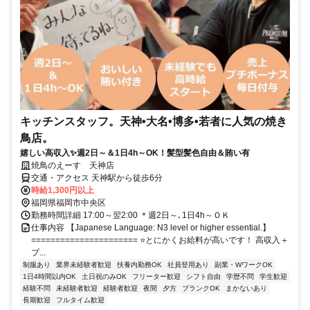
キッチンスタッフ。天神•大名•博多•若者に人気の焼き
鳥店。
嬉しい高収入✨週2日～＆1日4h～OK！髪型髪色自由＆賄い有
焼鳥のえーす 天神店
交通・アクセス 天神駅から徒歩6分
時給1,300円以上
福岡県福岡市中央区
勤務時間詳細 17:00～翌2:00 ＊週2日～､1日4h～ＯＫ
仕事内容 【Japanese Language: N3 level or higher essential.】
====================== ⭐とにかくお給料が高いです！ 高収入＋
プ...
制服あり
業界未経験者歓迎
扶養内勤務OK
社員登用あり
副業・WワークOK
1日4時間以内OK
土日祝のみOK
フリーター歓迎
シフト自由
学歴不問
学生歓迎
経験不問
未経験者歓迎
経験者歓迎
夜間
夕方
ブランクOK
まかないあり
長期歓迎
フルタイム歓迎