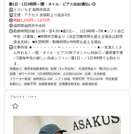
週1日・1日3時間～/髪・ネイル・ピアス自由/週払い◎
とりいちず 福岡赤坂店
交通・アクセス 赤坂駅より徒歩3分
時給1,250円～1,875円
福岡県福岡市中央区
勤務時間詳細 11:00～翌4:30 ■週1日～、 1日3時間～OK ■シフト自己
申告（2週毎） ■時間外労働あり（法定労働時間を超える場合は割増
賃金支給） ■休憩時間：勤務時間が6時間を超える場合...
仕事内容 ★・・・－・－・ー・・－・－・－・・・★ ✅友達たくさ
ん作れる！ ✅髪・ネイル・ピアスOKでオシャレ自由◎ ✅履歴書不要
✅2週毎申告の嬉しい自由シフト♪ ✅週1日～／1日3時間でも助かり
ま...
制服あり
業界未経験者歓迎
短期（3ヵ月以内）
社員登用あり
週1日からOK
副業・WワークOK
1日4時間以内OK
土日祝のみOK
主婦・主夫歓迎
フリーター歓迎
給料前払いOK
シフト自由
学歴不問
平日のみOK
学生歓迎
転勤なし
経験不問
未経験者歓迎
交通費全額支給
経験者歓迎
アルバイト・パート