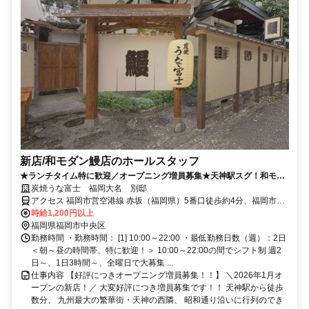
新店/和モダン鰻店のホールスタッフ
★ランチタイム特に歓迎／オープニング増員募集★天神駅スグ！和モダ
ン有名鰻店！絶品賄い付！主婦さん活躍中
炭焼うな富士 福岡大名 別邸
アクセス 福岡市営空港線 赤坂（福岡県）5番口徒歩約4分、福岡市営
空港線 天神3番口徒歩約6分、西鉄天神大牟田線 西鉄福岡(天神)北口
時給1,200円以上
徒歩約6分 天神駅から徒歩5分、赤坂駅から徒歩4分
福岡県福岡市中央区
勤務時間 ・勤務時間： [1] 10:00～22:00 ・最低勤務日数（週）：2日
＜朝～昼の時間帯、特に歓迎！＞ 10:00～22:00の間でシフト制 週2
日～、1日3時間～、全曜日で大募集 ...
仕事内容 【好評につきオープニング増員募集！！】 ＼2026年1月オ
ープンの新店！／ 大変好評につき増員募集です！！ 天神駅から徒歩
数分、 九州最大の繁華街・天神の西隣、 昭和通り沿いに行列のでき