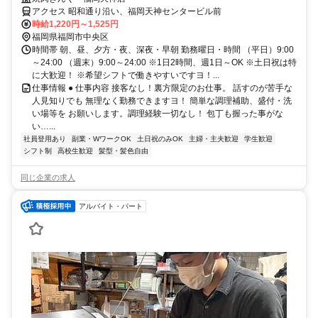
アクセス 昭和通り沿い、福岡天神センタービル前
時給1,220円～1,525円
福岡県福岡市中央区
時間帯 朝、昼、夕方・夜、深夜・早朝 勤務曜日・時間 （平日）9:00
～24:00 （週末）9:00～24:00 ※1日2時間、週1日～OK ※土日祝は特
に大歓迎！ ※希望シフトで働きやすいですヨ！...
仕事情報 ● 仕事内容 接客なし！裏方限定のお仕事。 話すのが苦手な
人見知りでも 無理なく勤務できますヨ！ 簡単な調理補助、盛付・洗
い場等を お願いします。調理経験一切なし！ 包丁も握った事がな
い…...
社員登用あり
副業・WワークOK
土日祝のみOK
主婦・主夫歓迎
学生歓迎
シフト制
高校生歓迎
髪型・髪色自由
同じ企業の求人
アルバイト・パート