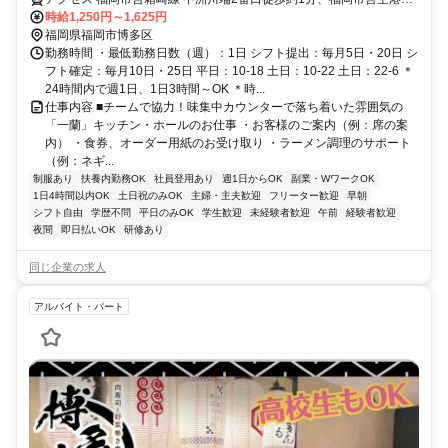
中洲川端2番口徒歩約1分、福岡市営空港線 天神15番口徒歩約5分 西
時給1,250円～1,625円
鉄バス「東中洲」より徒歩1分 福岡都市高速道路「呉服町ランプ」よ
福岡県福岡市博多区
り車で5分
勤務時間 ・最低勤務日数（週）：1日 シフト提出：毎月5日・20日 シ
フト確定：毎月10日・25日 平日：10-18 土日：10-22 土日：22-6 ＊
24時間内で週1日、1日3時間～OK ＊時...
仕事内容 ■チームで協力！味集中カウンターで落ち着いた雰囲気の
「一蘭」キッチン・ホールのお仕事 ・お客様のご案内（例：席の案
内） ・食券、オーダー用紙のお受け取り ・ラーメン調理のサポート
（例：ネギ...
制服あり
扶養内勤務OK
社員登用あり
週1日からOK
副業・WワークOK
1日4時間以内OK
土日祝のみOK
主婦・主夫歓迎
フリーター歓迎
早朝
シフト自由
学歴不問
平日のみOK
学生歓迎
未経験者歓迎
午前
経験者歓迎
夜間
即日払いOK
研修あり
同じ企業の求人
アルバイト・パート