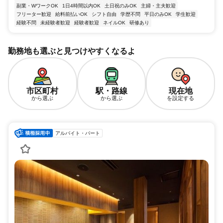
副業・WワークOK
1日4時間以内OK
土日祝のみOK
主婦・主夫歓迎
フリーター歓迎
給料前払いOK
シフト自由
学歴不問
平日のみOK
学生歓迎
経験不問
未経験者歓迎
経験者歓迎
ネイルOK
研修あり
勤務地も選ぶと見つけやすくなるよ
市区町村
駅・路線
現在地
から選ぶ
から選ぶ
を設定する
アルバイト・パート