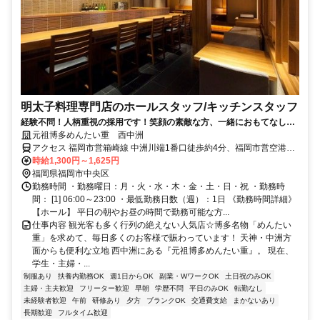
明太子料理専門店のホールスタッフ/キッチンスタッフ
経験不問！人柄重視の採用です！笑顔の素敵な方、一緒におもてなしを
しませんか？
元祖博多めんたい重 西中洲
アクセス 福岡市営箱崎線 中洲川端1番口徒歩約4分、福岡市営空港線
中洲川端1番口徒歩約4分、福岡市営空港線 天神14番口徒歩約5分
時給1,300円～1,625円
福岡県福岡市中央区
勤務時間 ・勤務曜日：月・火・水・木・金・土・日・祝 ・勤務時
間： [1] 06:00～23:00 ・最低勤務日数（週）：1日 《勤務時間詳細》
【ホール】 平日の朝やお昼の時間で勤務可能な方...
仕事内容 観光客も多く行列の絶えない人気店☆博多名物「めんたい
重」を求めて、毎日多くのお客様で賑わっています！ 天神・中洲方
面からも便利な立地 西中洲にある『元祖博多めんたい重』。 現在、
学生・主婦・...
制服あり
扶養内勤務OK
週1日からOK
副業・WワークOK
土日祝のみOK
主婦・主夫歓迎
フリーター歓迎
早朝
学歴不問
平日のみOK
転勤なし
未経験者歓迎
午前
研修あり
夕方
ブランクOK
交通費支給
まかないあり
長期歓迎
フルタイム歓迎