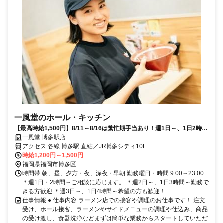
一風堂のホール・キッチン
【最高時給1,500円】8/11～8/16は繁忙期手当あり！週1日～、1日2時間
～OK！
一風堂 博多駅店
アクセス 各線 博多駅 直結／JR博多シティ10F
時給1,200円～1,500円
福岡県福岡市博多区
時間帯 朝、昼、夕方・夜、深夜・早朝 勤務曜日・時間 9:00～23:00
＊週1日・2時間～ご相談に応じます。 ＊週2日～、1日3時間～勤務で
きる方歓迎 ＊週3日～、1日4時間～希望の方も歓迎！...
仕事情報 ● 仕事内容 ラーメン店での接客や調理のお仕事です！ 注文
受け、ホール接客、ラーメンやサイドメニューの調理や仕込み、商品
の受け渡し、食器洗浄などまずは簡単な業務からスタートしていただ