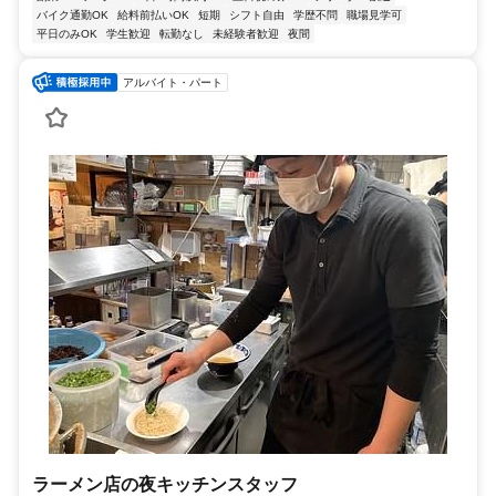
バイク通勤OK
給料前払いOK
短期
シフト自由
学歴不問
職場見学可
平日のみOK
学生歓迎
転勤なし
未経験者歓迎
夜間
アルバイト・パート
ラーメン店の夜キッチンスタッフ