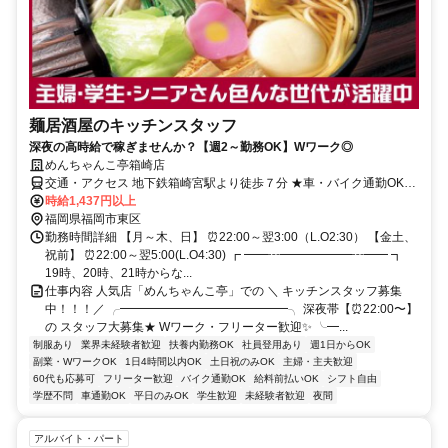
麺居酒屋のキッチンスタッフ
深夜の高時給で稼ぎませんか？【週2～勤務OK】Wワーク◎
めんちゃんこ亭箱崎店
交通・アクセス 地下鉄箱崎宮駅より徒歩７分 ★車・バイク通勤OK★
交通費規定支給
時給1,437円以上
福岡県福岡市東区
勤務時間詳細 【月～木、日】 ⏰22:00～翌3:00（L.O2:30） 【金土、
祝前】 ⏰22:00～翌5:00(L.O4:30) ┏ ━━┅━━━━━━┅━━ ┓
19時、20時、21時からな...
仕事内容 人気店「めんちゃんこ亭」での ＼ キッチンスタッフ募集
中！！！／ ╭━━━━━━━━━━━━━━╮ 深夜帯【⏰22:00〜】
の スタッフ大募集★ Wワーク・フリーター歓迎✨ ╰━...
制服あり
業界未経験者歓迎
扶養内勤務OK
社員登用あり
週1日からOK
副業・WワークOK
1日4時間以内OK
土日祝のみOK
主婦・主夫歓迎
60代も応募可
フリーター歓迎
バイク通勤OK
給料前払いOK
シフト自由
学歴不問
車通勤OK
平日のみOK
学生歓迎
未経験者歓迎
夜間
アルバイト・パート