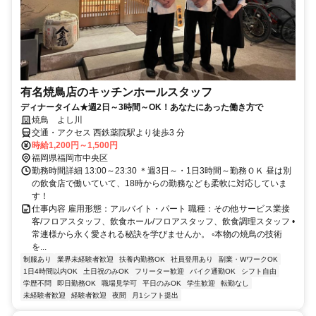
有名焼鳥店のキッチンホールスタッフ
ディナータイム★週2日～3時間～OK！あなたにあった働き方で
焼鳥 よし川
交通・アクセス 西鉄薬院駅より徒歩3 分
時給1,200円～1,500円
福岡県福岡市中央区
勤務時間詳細 13:00～23:30 ＊週3日～・1日3時間～勤務ＯＫ 昼は別
の飲食店で働いていて、18時からの勤務なども柔軟に対応していま
す！
仕事内容 雇用形態：アルバイト・パート 職種：その他サービス業接
客/フロアスタッフ、飲食ホール/フロアスタッフ、飲食調理スタッフ •
常連様から永く愛される秘訣を学びませんか。 ◦本物の焼鳥の技術
を...
制服あり
業界未経験者歓迎
扶養内勤務OK
社員登用あり
副業・WワークOK
1日4時間以内OK
土日祝のみOK
フリーター歓迎
バイク通勤OK
シフト自由
学歴不問
即日勤務OK
職場見学可
平日のみOK
学生歓迎
転勤なし
未経験者歓迎
経験者歓迎
夜間
月1シフト提出