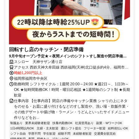
回転すし店のキッチン・閉店準備
9月中旬オープン予定★＜夜間メインのシフト＞すし製造や閉店準備な
どコツコツ働ける
スシロー 天神サザン通り店
アクセス 西鉄天神大牟田線 西鉄福岡(天神)北口徒歩約4分、福岡市営
空港線 天神5番口徒歩約3分、福岡市営空港線 赤坂（福岡県）5番口
時給1,200円以上
徒歩約6分
福岡県福岡市中央区
勤務時間 シフトサイクル：1週間 20:00～24:00 ★週2日～、1日3h～
OK ★短時間勤務OK！時間・曜日応相談 ★1週間毎のシフト制 ★長期
歓迎
仕事内容 【仕事内容】閉店の準備やキッチン業務 シャリの上にネタ
をのせる・お皿に盛り付けるなどのすし製造や、洗い場・炊飯作業・
その他デザートや揚げ物・ラーメン・うどんといったサイドメニュー
作りなどをお...
制服あり
業界未経験者歓迎
扶養内勤務OK
社員登用あり
副業・WワークOK
1日4時間以内OK
主婦・主夫歓迎
週1シフト提出
フリーター歓迎
給料前払いOK
シフト自由
学歴不問
学生歓迎
経験不問
未経験者歓迎
交通費全額支給
経験者歓迎
夜間
研修あり
ブランクOK