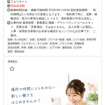
フルリモート
完全歩合制
勤務時間詳細 ・稼働可能時間 平日9:00〜18:00 契約更新期間：・契
約期間は1ヶ月単位での更新となります。 ・契約満了時に、成果・稼
働状況・双方の希望を確認したうえで、契約更新の可否を決定し...
仕事内容 雇用形態：業務委託 職種：アウトバウンドコールスタッ
フ、営業企画 「営業電話」ではありません。 法人企業へお電話し、
人事・採用担当者様のお名前を確認するシンプルなお仕事です。 ご
案内...
短期（3ヵ月以内）
主婦・主夫歓迎
フリーター歓迎
短期
シフト自由
学歴不問
固定時間制
フルリモート
ネイルOK
在宅OK
ブランクOK
長期歓迎
完全歩合制
単発
短期（1ヵ月以内）
ピアスOK
服装自由
ひげOK
髪型・髪色自由
業務委託