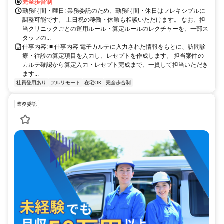
完全歩合制
勤務時間・曜日: 業務委託のため、勤務時間・休日はフレキシブルに
調整可能です。 土日祝の稼働・休暇も相談いただけます。 なお、担
当クリニックごとの運用ルール・算定ルールのレクチャーを、一部ス
タッフの...
仕事内容: ■ 仕事内容 電子カルテに入力された情報をもとに、訪問診
療・往診の算定項目を入力し、レセプトを作成します。 担当案件の
カルテ確認から算定入力・レセプト完成まで、一貫して担当いただき
ます...
社員登用あり
フルリモート
在宅OK
完全歩合制
業務委託