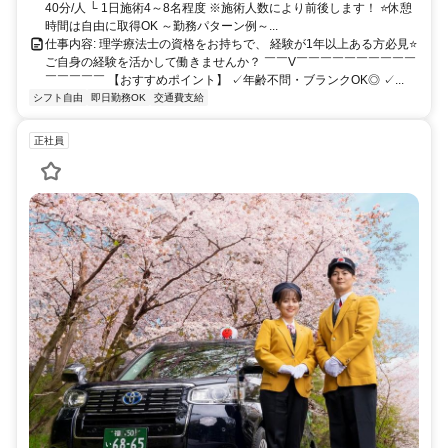
40分/人 └ 1日施術4～8名程度 ※施術人数により前後します！ ⭐休憩
時間は自由に取得OK ～勤務パターン例～...
仕事内容: 理学療法士の資格をお持ちで、 経験が1年以上ある方必見⭐
ご自身の経験を活かして働きませんか？ ￣￣V￣￣￣￣￣￣￣￣￣￣
￣￣￣￣￣ 【おすすめポイント】 ✓年齢不問・ブランクOK◎ ✓...
シフト自由
即日勤務OK
交通費支給
正社員