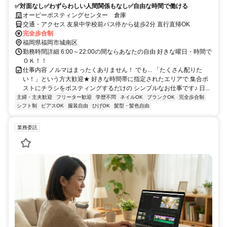
✅対面なし✅わずらわしい人間関係もなし✅自由な時間で働ける
オーピーポスティングセンター 倉庫
交通・アクセス 友泉中学校前バス停から徒歩2分 直行直帰OK
完全歩合制
福岡県福岡市城南区
勤務時間詳細 6:00～22:00の間ならあなたの自由 好きな曜日・時間で
ＯＫ！！
仕事内容 ノルマはまったくありません！ でも... 「たくさん配りた
い！」という方大歓迎★ 好きな時間帯に指定されたエリアで 集合ポ
ストにチラシをポスティングするだけの シンプルなお仕事です♪ 日...
主婦・主夫歓迎
フリーター歓迎
学歴不問
ネイルOK
ブランクOK
完全歩合制
シフト制
ピアスOK
服装自由
ひげOK
髪型・髪色自由
業務委託