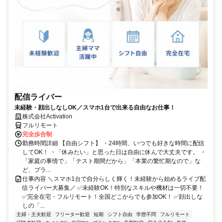
配信ライバー
未経験・顔出しなしOK／スマホ1台で出来る自由なお仕事！
株式会社Activation
フルリモート
完全歩合制
勤務時間詳細 【自由シフト】 ・24時間、いつでも好きな時間に配信
してOK！ ・「休みたい」と思った日は自由に休んで大丈夫です。 ・
「家庭の事情で」「テスト期間だから」「本業の繁忙期なので」な
ど、プラ...
仕事内容 ＼スマホ1台で自分らしく輝く！未経験から始めるライブ配
信ライバー大募集／ ✅未経験OK！特別なスキルや機材は一切不要！
✅完全在宅・フルリモート！全国どこからでも参加OK！ ✅顔出しな
しの「...
主婦・主夫歓迎
フリーター歓迎
短期
シフト自由
学歴不問
フルリモート