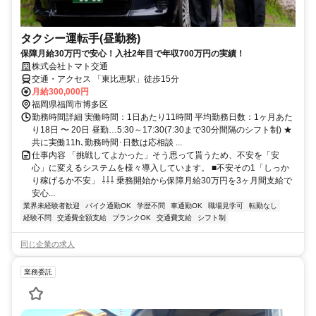
タクシー運転手(昼勤務)
保障月給30万円で安心！入社2年目で年収700万円の実績！
株式会社トマト交通
交通・アクセス 「東比恵駅」徒歩15分
月給300,000円
福岡県福岡市博多区
勤務時間詳細 実働時間：1日あたり11時間 平均勤務日数：1ヶ月あた
り18日 〜 20日 昼勤…5:30～17:30(7:30まで30分間隔のシフト制) ★
共に実働11h､勤務時間･日数は応相談 ...
仕事内容 「挑戦してよかった」そう思って貰うため、不安を「安
心」に変えるシステムを様々導入しています。 ■不安その1「しっか
り稼げるか不安」 ⇩⇩⇩ 乗務開始から保障月給30万円を3ヶ月間支給で
安心...
業界未経験者歓迎
バイク通勤OK
学歴不問
車通勤OK
職場見学可
転勤なし
経験不問
交通費全額支給
ブランクOK
交通費支給
シフト制
同じ企業の求人
業務委託