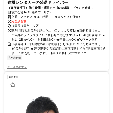
建機レンタカーの陸送ドライバー
＜直行直帰可＞働く時間・曜日も自由♪未経験・ブランク歓迎！
株式会社IRO8(福岡市エリア)
交通・アクセス 好きな時間に・好きなだけお仕事♪
完全歩合制
福岡県福岡市中央区
勤務時間詳細 業務委託のため、個人により変動 ★稼働時間は自由！
ご自身のライフスタイルに合わせて働けます◎ ★1日4時間以内OK ★
週1、2日からOK／週4日以上OK ★平日のみOK ★Wワーク歓迎
仕事内容 ★- 未経験歓迎◎普通免許があればOK 空いた時間で働け
る”業務委託” -★ 建築現場や営業所間の車両移動を担う ”建機車両陸送
サービス”を行っています。 【業務内容】 受注増大につ...
完全歩合制
同じ企業の求人
業務委託