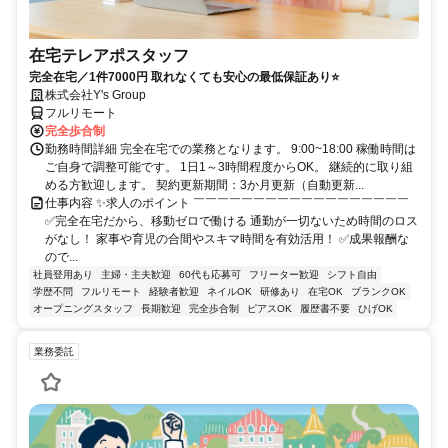
在宅テレアポスタッフ
完全在宅／1件7000円 取れなくても安心の最低保証あり⭐
株式会社Y's Group
フルリモート
完全歩合制
勤務時間詳細 完全在宅での業務となります。 9:00~18:00 稼働時間は
ご自身で調整可能です。 1日1～3時間程度からOK。 継続的に取り組
める方歓迎します。 契約更新期間：3か月更新（自動更新...
仕事内容 ✨求人のポイント ￣￣￣￣￣￣￣￣￣￣￣￣￣￣￣￣￣￣
✅完全在宅だから、移動ゼロで働ける 通勤が一切ないため時間のロス
がなし！ 家事や育児の合間やスキマ時間を有効活用！ ✅成果報酬な
ので...
社員登用あり
主婦・主夫歓迎
60代も応募可
フリーター歓迎
シフト自由
学歴不問
フルリモート
経験者歓迎
ネイルOK
研修あり
在宅OK
ブランクOK
オープニングスタッフ
長期歓迎
完全歩合制
ピアスOK
履歴書不要
ひげOK
業務委託