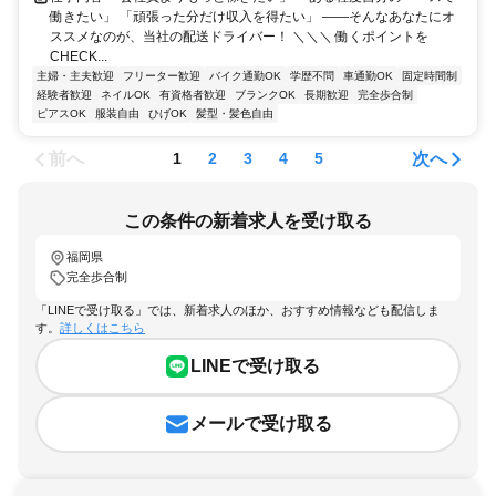
働きたい」 「頑張った分だけ収入を得たい」 ――そんなあなたにオ
ススメなのが、当社の配送ドライバー！ ＼＼＼ 働くポイントを
CHECK...
主婦・主夫歓迎
フリーター歓迎
バイク通勤OK
学歴不問
車通勤OK
固定時間制
経験者歓迎
ネイルOK
有資格者歓迎
ブランクOK
長期歓迎
完全歩合制
ピアスOK
服装自由
ひげOK
髪型・髪色自由
前へ
次へ
1
2
3
4
5
この条件の新着求人を受け取る
福岡県
完全歩合制
「LINEで受け取る」では、新着求人のほか、おすすめ情報なども配信しま
す。
詳しくはこちら
LINEで受け取る
メールで受け取る