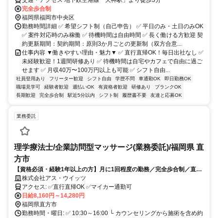
交通・アクセス 地下鉄空港線「天神駅」より徒歩3分
完全歩合制
福岡県福岡市中央区
勤務時間詳細 ✅ 希望シフト制（自己申告） ✅ 平日のみ・土日のみOK
✅ 案件対応時のみ稼働 ✅ 待機時間は自由時間 ✅ 長く働ける方歓迎 契
約更新期間：契約期間：原則3か月ごとの更新制（双方合意...
仕事内容 ▼働きやすい理由・魅力▼ ✅ 直行直帰OK！毎日出社なし ✅
未経験歓迎！1週間研修あり ✅ 待機時間は自宅やカフェで自由に過ご
せます ✅ 月収40万〜100万円以上も可能 ✅ シフト自由...
社員登用あり
フリーター歓迎
シフト自由
学歴不問
車通勤OK
即日勤務OK
職場見学可
経験者歓迎
週払いOK
有資格者歓迎
研修あり
ブランクOK
長期歓迎
完全歩合制
駅近5分以内
シフト制
履歴書不要
友達と応募OK
業務委託
理学療法士/企業訪問型マッサージ(業務委託)/福岡県 直
方市
【資格必須・経験1年以上の方】月に1回程度の勤務／完全歩合制／直行
直帰OK／マイカー通勤可／ブランクOK／制服付与
株式会社アス・ウイッツ
アクセス: ✅直行直帰OK ✅マイカー通勤可
日給8,160円～14,280円
福岡県直方市
勤務時間・曜日: ✅ 10:30～16:00 └ カウンセリングから施術を含め約