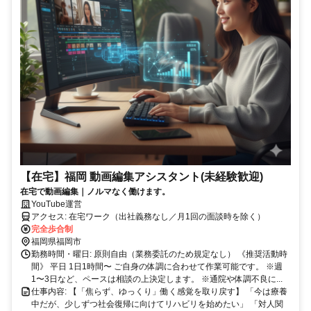
【在宅】福岡 動画編集アシスタント(未経験歓迎)
在宅で動画編集｜ノルマなく働けます。
YouTube運営
アクセス: 在宅ワーク（出社義務なし／月1回の面談時を除く）
完全歩合制
福岡県福岡市
勤務時間・曜日: 原則自由（業務委託のため規定なし） 《推奨活動時
間》 平日 1日1時間〜 ご自身の体調に合わせて作業可能です。 ※週
1〜3日など、ペースは相談の上決定します。 ※通院や体調不良に...
仕事内容: 【「焦らず、ゆっくり」働く感覚を取り戻す】 「今は療養
中だが、少しずつ社会復帰に向けてリハビリを始めたい」 「対人関