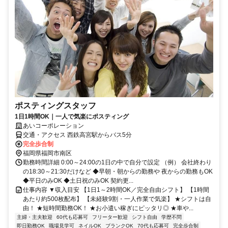
ポスティングスタッフ
1日1時間OK｜一人で気楽にポスティング
あいコーポレーション
交通・アクセス 西鉄高宮駅からバス5分
完全歩合制
福岡県福岡市南区
勤務時間詳細 0:00～24:00の1日の中で自分で設定 （例） 会社終わり
の18:30～21:30だけなど ◆早朝・朝からの勤務や 夜からの勤務もOK
◆平日のみOK ◆土日祝のみOK 契約更...
仕事内容 ▼収入目安 【1日1～2時間OK／完全自由シフト】 【1時間
あたり約500枚配布】 【未経験9割・一人作業で気楽】 ★シフトは自
由！ ★短時間勤務OK！ ★お小遣い稼ぎにピッタリ◎ ★車や...
主婦・主夫歓迎
60代も応募可
フリーター歓迎
シフト自由
学歴不問
即日勤務OK
職場見学可
ネイルOK
ブランクOK
70代も応募可
完全歩合制