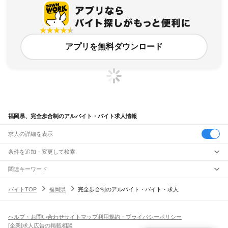
アプリを無料ダウンロード
福岡県、完全歩合制のアルバイト・バイト求人情報
求人の詳細を表示
条件を追加・変更して検索
市区町村を追加・変更
関連キーワード
福岡県 歩合制
福岡県 完全歩合制 内職
愛知県 完全歩合
福岡県 ネイルOK 歩合制
福岡県
駅を追加・変更
バイトTOP
福岡県
完全歩合制のアルバイト・バイト・求人
福岡県 完全予約制
福岡県
すべて
北九州市
すべて
職種を追加・変更
JR山陽本線(岩国～門司)
門司区
若松区
戸畑区
小倉北区
小倉南区
八幡東区
八幡西区
門司駅
飲食・フードサービス
ヘルプ・お問い合わせ
サイトマップ
利用規約・プライバシーポリシー
福岡市
すべて
特徴を追加・変更
飲食・フードサービス
すべて
[企業]求人広告の掲載相談
JR博多南線