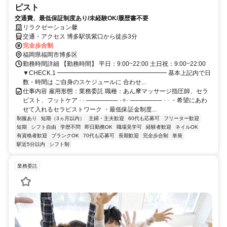
ピスト
交通費、最低保証制度あり/未経験OK/履歴書不要
リラクゼーション馨
交通・アクセス 博多駅筑紫口から徒歩3分
完全歩合制
福岡県福岡市博多区
勤務時間詳細 【勤務時間】 平日：9:00~22:00 土日祝：9:00~22:00
▼CHECK.1 ━━━━━━━━━━━━━━━━━━ 基本上記内で日
数・時間は ご自身のスケジュールに 合わせ...
仕事内容 雇用形態：業務委託 職種：あん摩マッサージ指圧師、セラ
ピスト、フットケア · · ─────── ·✧· ─────── · · ・希望にあわ
せて入れるセラピストワーク ・最低保証金制度...
制服あり
短期（3ヵ月以内）
主婦・主夫歓迎
60代も応募可
フリーター歓迎
短期
シフト自由
学歴不問
即日勤務OK
職場見学可
経験者歓迎
ネイルOK
有資格者歓迎
ブランクOK
70代も応募可
長期歓迎
完全歩合制
単発
駅近5分以内
シフト制
業務委託