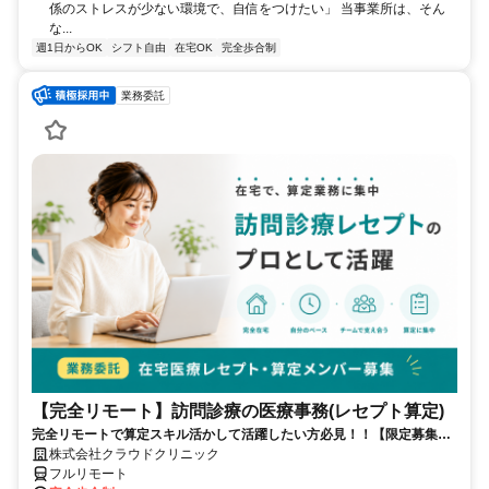
係のストレスが少ない環境で、自信をつけたい」 当事業所は、そん
な...
週1日からOK
シフト自由
在宅OK
完全歩合制
業務委託
【完全リモート】訪問診療の医療事務(レセプト算定)
完全リモートで算定スキル活かして活躍したい方必見！！【限定募集】
完全リモート｜在宅医療レセプト算定（成果報酬型／業務委託）
株式会社クラウドクリニック
フルリモート