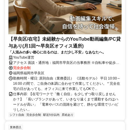
【早良区/在宅】未経験からのYouTube動画編集/PC貸
与あり(月1回〜早良区オフィス通所)
「人混みの多い都心に出るのは、まだ少し不安」なあなたへ。
YouTube運営
アクセス 面談・通所地：福岡市早良区の当事務所 ※自転車や徒歩、
車、近隣バスでの通所も歓迎です。 アクセス: 在宅ワーク（出社義務
完全歩合制
なし／月1回の面談時を除く）
福岡県福岡市早良区
勤務時間・曜日: 原則自由（業務委託） 《活動モデル》 平日 10:00～
16:00 の間で、ご自身の体調に合わせて作業してください。 * 完全在
宅の日があっても、オフィスに来て作業してもOKで...
仕事内容: 【在宅ワークで「働く自信」を少しずつ取り戻しません
か？】 「長いブランクがあって、いきなり遠くまで通勤するのはハ
ードルが高い」 「電車やバスの混雑を避けて、静かな環境でリハビ
リしたい...
シフト自由
完全歩合制
駅近5分以内
昇給あり
業務委託