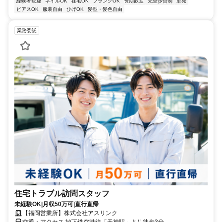
経験者歓迎
ネイルOK
在宅OK
ブランクOK
長期歓迎
完全歩合制
単発
ピアスOK
服装自由
ひげOK
髪型・髪色自由
業務委託
住宅トラブル訪問スタッフ
未経験OK|月収50万可|直行直帰
【福岡営業所】株式会社アスリンク