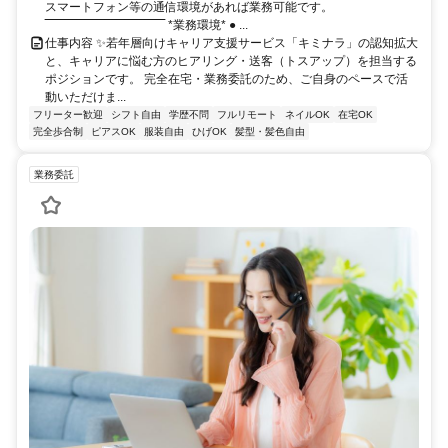
スマートフォン等の通信環境があれば業務可能です。
‾‾‾‾‾‾‾‾‾‾‾‾‾‾‾‾‾‾‾‾‾‾‾‾‾‾‾‾‾‾ *業務環境* ● ...
仕事内容 ✨若年層向けキャリア支援サービス「キミナラ」の認知拡大
と、キャリアに悩む方のヒアリング・送客（トスアップ）を担当する
ポジションです。 完全在宅・業務委託のため、ご自身のペースで活
動いただけま...
フリーター歓迎
シフト自由
学歴不問
フルリモート
ネイルOK
在宅OK
完全歩合制
ピアスOK
服装自由
ひげOK
髪型・髪色自由
業務委託