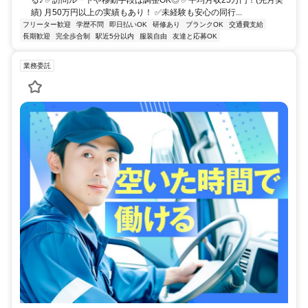
る♪ ✅訪問ルートや移動手段は調整OK◎ ✅平均月収25万円！(先月実
績) 月50万円以上の実績もあり！ ✅未経験も安心の同行...
フリーター歓迎
学歴不問
即日払いOK
研修あり
ブランクOK
交通費支給
長期歓迎
完全歩合制
駅近5分以内
服装自由
友達と応募OK
業務委託