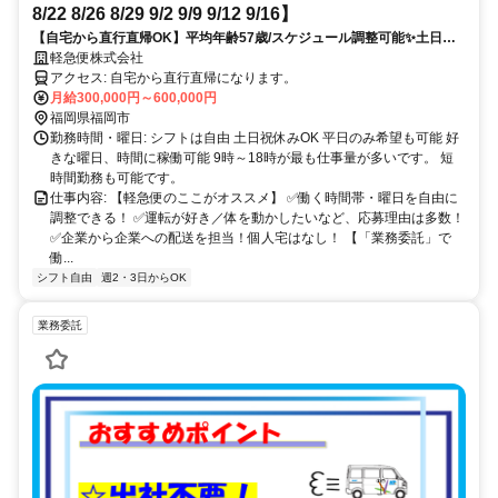
8/22 8/26 8/29 9/2 9/9 9/12 9/16】
【自宅から直行直帰OK】平均年齢57歳/スケジュール調整可能✨土日祝
休みOK /企業間の配送のみで個人宅配送なし！
軽急便株式会社
アクセス: 自宅から直行直帰になります。
月給300,000円～600,000円
福岡県福岡市
勤務時間・曜日: シフトは自由 土日祝休みOK 平日のみ希望も可能 好
きな曜日、時間に稼働可能 9時～18時が最も仕事量が多いです。 短
時間勤務も可能です。
仕事内容: 【軽急便のここがオススメ】 ✅働く時間帯・曜日を自由に
調整できる！ ✅運転が好き／体を動かしたいなど、応募理由は多数！
✅企業から企業への配送を担当！個人宅はなし！ 【「業務委託」で
働...
シフト自由
週2・3日からOK
業務委託