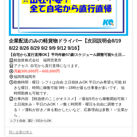
企業配送のみの軽貨物ドライバー【次回説明会8/19
8/22 8/26 8/29 9/2 9/9 9/12 9/16】
【自宅から直行直帰OK】平均年齢57歳/スケジュール調整可能✨土日祝
休みOK /企業間の配送のみで個人宅配送なし！
軽急便株式会社 福岡営業所
アクセス: 自宅から直行直帰になります。
月給300,000円～600,000円
福岡県福岡市
勤務時間・曜日: シフトは自由 土日祝休みOK 平日のみ希望も可能 好
きな曜日、時間に稼働可能 9時～18時が最も仕事量が多いです。 短
時間勤務も可能です。
仕事内容: 【軽急便のここがオススメ】 ✅最短9月から稼働開始可能！
土日祝休み・平日のみOK！ ✅働く時間帯・曜日を自由に調整でき
る！ ✅運転が好き／体を動かしたいなど、応募理由は多数！ ✅企業か
ら...
シフト自由
週2・3日からOK
同じ企業の求人