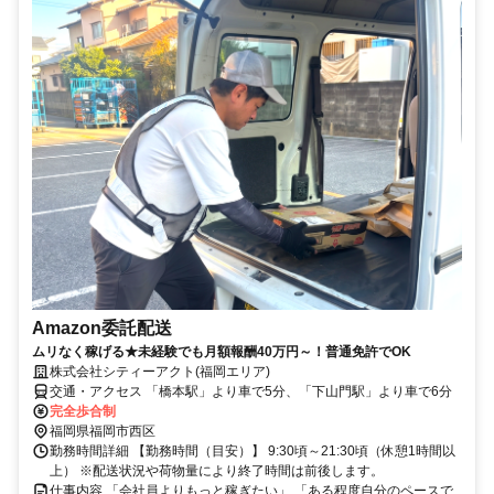
Amazon委託配送
ムリなく稼げる★未経験でも月額報酬40万円～！普通免許でOK
株式会社シティーアクト(福岡エリア)
交通・アクセス 「橋本駅」より車で5分、「下山門駅」より車で6分
完全歩合制
福岡県福岡市西区
勤務時間詳細 【勤務時間（目安）】 9:30頃～21:30頃（休憩1時間以
上） ※配送状況や荷物量により終了時間は前後します。
仕事内容 「会社員よりもっと稼ぎたい」 「ある程度自分のペースで