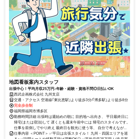
地図看板案内スタッフ
出張中心！平均月収25万円♪年齢・経験・資格不問◎日払いOK
西武企画株式会社 九州支店
交通・アクセス 空港線｢東比恵駅｣より徒歩3分/｢博多駅｣より徒歩8分
完全歩合制
福岡県福岡市博多区
勤務時間詳細 出張時は週始めの朝に 目的地へ出向き、 平日最終日に
帰宅(または宿泊)して 遅くとも週末午前中には 帰宅のスタイルです。
仕事を前倒しでやり終え 最終日を観光に使う等、 自分で考えなが...
仕事内容 ＜POINT＞ ✅平日は出張スタイル！ 九州・四国エリアを巡