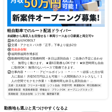
軽自動車でのルート配送ドライバー
未経験から高収入を目指せる！車両リースあり◎家庭と両立可✨
株式会社NOBOLT
交通・アクセス バス停「正手」下車より徒歩2分
完全歩合制
福岡県福岡市博多区
勤務時間詳細 ⏰勤務時間・休日は原則自由！ ご自身の予定に合わせ
て、 無理なく働けます。 ★週6日勤務もOKです！ ★休憩時間も自由
に取得OK！ 無理のないペースで勤務できます。
仕事内容 ＊‥‥＊‥ アピールポイント ‥＊‥‥＊ ✨頑張った分が収
入に直結！ 月収50万円以上も可能！ ✨人間関係のストレスなし！ 1
人の空間でモクモク作業！ ✨勤務時間も休日も原則自由！ ...
主婦・主夫歓迎
フリーター歓迎
シフト自由
学歴不問
車通勤OK
即日勤務OK
経験者歓迎
有資格者歓迎
研修あり
ブランクOK
オープニングスタッフ
長期歓迎
完全歩合制
シフト制
履歴書不要
勤務地も選ぶと見つけやすくなるよ