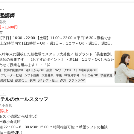
ート
の塾講師
南校
円～1,600円
市
平日】16:30～22:00 【土曜】11:00～22:00 ※平日16:30～勤務でき
上記時間内で1日2時間～OK ・週1日～、1コマ～OK ・週1日、週2日、
..
 ＼昨年末に開校した新教場でスタッフ大募集／ 新ブランド「英進個別」
講師の募集です！ 【おすすめポイント】 ・週1日、1コマ～OK！あなた
せて授業を組みます！ ・「試...
迎
扶養内勤務OK
週1日からOK
副業・WワークOK
1日4時間以内OK
フリーター歓迎
シフト自由
大量募集
午後
職場見学可
平日のみOK
学生歓迎
経験者歓迎
残業なし
夜間
月1シフト提出
夕方
ブランクOK
ート
ホテルのホールスタッフ
ド小倉店
0円以上
セス 小倉駅から徒歩5分
州市小倉北区
 22：00～6：30 6:30~15:00 ＊時間相談可能 ＊希望シフトの相談
3日～勤務OK！