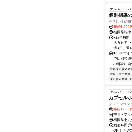
アルバイト・パ
個別指導
英進個別 福間
時給1,200
福岡県福津
■勤務時間 【
る方歓迎 ・
週3日、週4.
■仕事内容
で個別指導
の都合に合わ
業界未経験者歓
主婦・主夫歓迎
未経験者歓迎
アルバイト・パ
カプセル
グリーンラン
時給1,06
交通・アク
福岡県北九
勤務時間詳細
OK！ ＊週