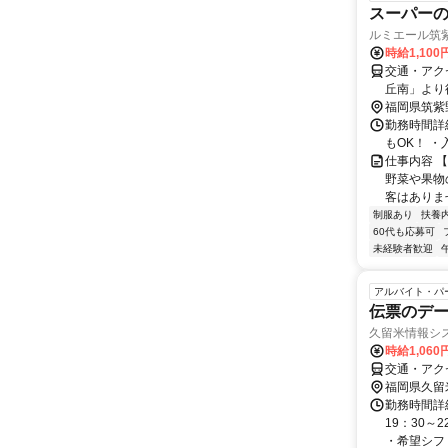
スーパー
ルミエール筑
時給1,100
交通・アク
丘南」より
福岡県筑紫
勤務時間詳細
もOK！ 
仕事内容 
野菜や果物
客はありませ
制服あり
扶養
60代も応募可
未経験者歓迎
アルバイト・パ
伝票のデ
久留米情報シ
時給1,06
交通・アク
福岡県久留
勤務時間詳細
19：30～
・希望シフト