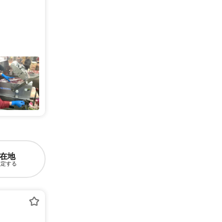
在地
設定する