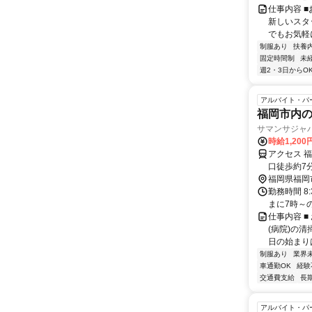
仕事内容 
新しいスタ
でもお気軽に
制服あり
扶養
固定時間制
未
週2・3日からO
アルバイト・パ
福岡市内
サマンサジャ
時給1,20
アクセス 
口徒歩約7
福岡県福岡
勤務時間 8
まに7時～
仕事内容 
(病院)の
日の始まりは
制服あり
業界
車通勤OK
経験
交通費支給
長
アルバイト・パ