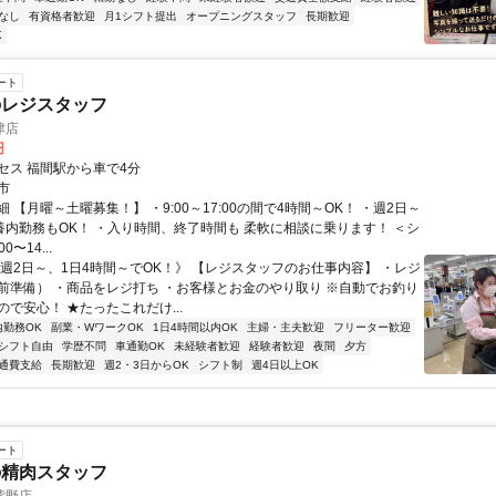
なし
有資格者歓迎
月1シフト提出
オープニングスタッフ
長期歓迎
K
ート
のレジスタッフ
津店
円
セス 福間駅から車で4分
市
 【月曜～土曜募集！】 ・9:00～17:00の間で4時間～OK！ ・週2日～
扶養内勤務もOK！ ・入り時間、終了時間も 柔軟に相談に乗ります！ ＜シ
0〜14...
《週2日～、1日4時間～でOK！》 【レジスタッフのお仕事内容】 ・レジ
前準備） ・商品をレジ打ち ・お客様とお金のやり取り ※自動でお釣り
で安心！ ★たったこれだけ...
内勤務OK
副業・WワークOK
1日4時間以内OK
主婦・主夫歓迎
フリーター歓迎
シフト自由
学歴不問
車通勤OK
未経験者歓迎
経験者歓迎
夜間
夕方
通費支給
長期歓迎
週2・3日からOK
シフト制
週4日以上OK
ート
の精肉スタッフ