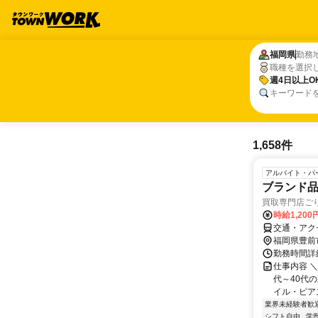
福岡県
福岡県
勤務
職種を選択
週4日以上O
週4日以上O
キーワード
1,658件
アルバイト・パ
ブランド
買取専門店ご
時給1,200
交通・アク
福岡県豊前
勤務時間詳細
仕事内容 ＼
代～40代
イル・ピアスO
業界未経験者歓
シフト自由
学