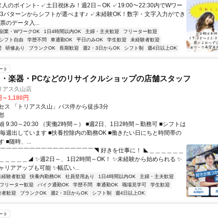
求人のポイント- ✓土日祝休み！週2日～OK ✓19:00～22:30内でWワー
✓3パターンからシフトが選べます♪ ✓未経験OK！数字・文字入力ができ
伝票のデータ入...
副業・WワークOK
1日4時間以内OK
主婦・主夫歓迎
フリーター歓迎
シフト自由
学歴不問
車通勤OK
平日のみOK
学生歓迎
未経験者歓迎
間
研修あり
ブランクOK
長期歓迎
週2・3日からOK
シフト制
週4日以上OK
ート
・楽器・PCなどのリサイクルショップの店舗スタッフ
リアス久山店
円～1,180円
セス 「トリアス久山」バス停から徒歩3分
郡
 9:30～20:30 （実働2時間～） ■週2日、1日2時間～勤務可 ■シフトは
 毎週出しています ■扶養控除内の勤務OK ■働きたい日にちと時間帯の
 ■随時、...
◤￣￣￣￣￣￣￣￣￣￣￣￣￣￣￣￣◥ 好きを仕事に！ ◣＿＿＿＿＿＿
＿＿＿＿＿◢ ✨週2日～、1日2時間～OK！ ✨未経験から始められる ✨
リアアップも可能 ✨幅広い...
未経験者歓迎
扶養内勤務OK
社員登用あり
1日4時間以内OK
主婦・主夫歓迎
フリーター歓迎
バイク通勤OK
学歴不問
車通勤OK
職場見学可
学生歓迎
験者歓迎
ブランクOK
週2・3日からOK
シフト制
週4日以上OK
ート