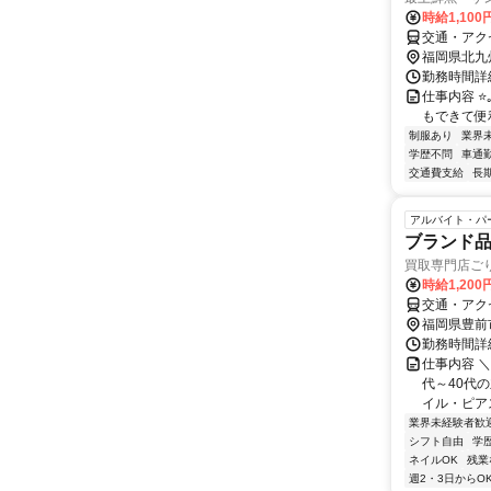
時給1,10
交通・アク
福岡県北九
勤務時間詳細 
仕事内容 ⭐｡
もできて便利 
制服あり
業界
学歴不問
車通勤
交通費支給
長
アルバイト・パ
ブランド
買取専門店ご
時給1,200
交通・アク
福岡県豊前
勤務時間詳細
仕事内容 ＼
代～40代
イル・ピアスO
業界未経験者歓
シフト自由
学
ネイルOK
残業
週2・3日からO