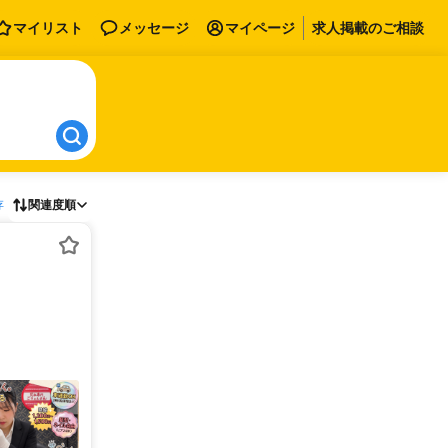
マイリスト
メッセージ
マイページ
求人掲載のご相談
存
関連度順