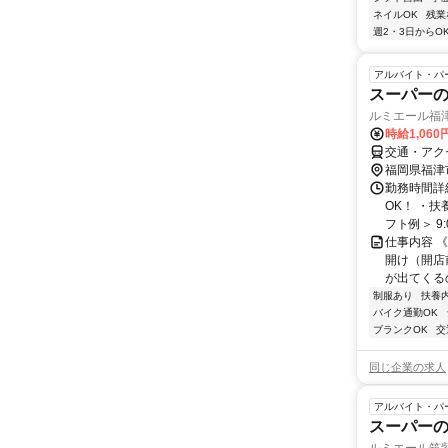
ネイルOK
残業
週2・3日からO
アルバイト・パ
スーパー
ルミエール福
時給1,060
交通・アク
福岡県福津
勤務時間詳細
OK！ ・
フト例＞ 9:0
仕事内容 
開け（開店
が出てくるの
制服あり
扶養
バイク通勤OK
ブランクOK
交
同じ企業の求人
アルバイト・パ
スーパー