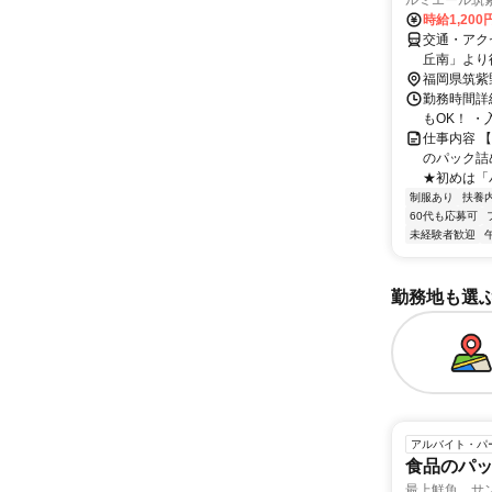
ルミエール筑
時給1,200
交通・アク
丘南」より
福岡県筑紫
勤務時間詳細
もOK！ 
仕事内容 
のパック詰
★初めは「パ
制服あり
扶養
60代も応募可
未経験者歓迎
勤務地も選
アルバイト・パ
食品のパ
最上鮮魚 サ