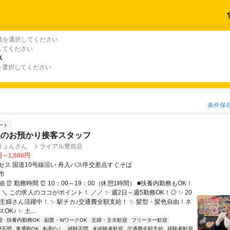
地を選択してください
してください
K
K
を選択してください
条件保
ート
品のお預かり接客スタッフ
りょんさん トライアル豊前店
円～1,500円
セス 国道10号線沿い 舟入バス停交差点すぐそば
市
 ⏰ 勤務時間 ⏰ 10：00～19：00（休憩1時間） ■扶養内勤務もOK！
 ＼ この求人のココがポイント！ ／／ ✨ 週2日～週5勤務OK！◎ ✨ 20
の主婦さん活躍中！ ✨ 駅チカ♪交通費全額支給！ ✨ 髪型・髪色自由！ネ
K♪ ✨ 土...
迎
扶養内勤務OK
副業・WワークOK
主婦・主夫歓迎
フリーター歓迎
歴不問
車通勤OK
転勤なし
経験不問
未経験者歓迎
交通費全額支給
経験者歓迎