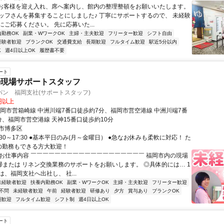
■お客様を迎え入れ、席へ案内し、館内の整理整頓をお願いいたします。
ッフさんを募集することにしました♪ 丁寧にサポートするので、 未経験
ご応募ください。 先に応募いた...
内勤務OK
副業・WワークOK
主婦・主夫歓迎
フリーター歓迎
シフト自由
経験者歓迎
ブランクOK
交通費支給
長期歓迎
フルタイム歓迎
駅近5分以内
K
週4日以上OK
履歴書不要
ート
の現場サポートスタッフ
パン 福岡支社(サポートスタッフ)
0円以上
福岡市営箱崎線 中洲川端7番口徒歩約7分、福岡市営空港線 中洲川端7番
分、福岡市営空港線 天神15番口徒歩約10分
市博多区
:30～17:30 ●基本平日のみ(月～金曜日） ●急なお休みも柔軟に対応！ た
の勤務もできる方大歓迎！
■ お仕事内容 ￣￣￣￣￣￣￣￣￣￣￣￣￣￣￣￣￣￣￣ 福岡市内の現場
清掃または リネン交換業務のサポートをお願いします。 ◎具体的には… 1
、福岡支社へ出社し、 社...
未経験者歓迎
扶養内勤務OK
副業・WワークOK
主婦・主夫歓迎
フリーター歓迎
不問
未経験者歓迎
午前
経験者歓迎
研修あり
夕方
賞与あり
ブランクOK
期歓迎
フルタイム歓迎
シフト制
週4日以上OK
ート