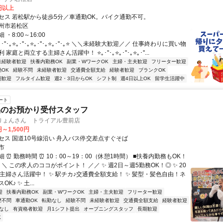
0円以上
セス 若松駅から徒歩5分／車通勤OK。バイク通勤不可。
州市若松区
・8:00～16:00
･''･｡⭐｡･''･｡⭐｡･''･｡⭐｡･''･｡⭐ ＼＼未経験大歓迎／／ 仕事終わりに買い物
家庭と両立する主婦さん活躍中！ ⭐｡･''･｡⭐｡･''･｡⭐｡･''...
未経験者歓迎
扶養内勤務OK
副業・WワークOK
主婦・主夫歓迎
フリーター歓迎
OK
経験不問
未経験者歓迎
交通費全額支給
経験者歓迎
ブランクOK
期歓迎
フルタイム歓迎
週2・3日からOK
シフト制
週4日以上OK
留学生活躍中
ート
品のお預かり受付スタッフ
りょんさん トライアル豊前店
円～1,500円
セス 国道10号線沿い 舟入バス停交差点すぐそば
市
 ⏰ 勤務時間 ⏰ 10：00～19：00（休憩1時間） ■扶養内勤務もOK！
 ＼ この求人のココがポイント！ ／／ ✨ 週2日～週5勤務OK！◎ ✨ 20
の主婦さん活躍中！ ✨ 駅チカ♪交通費全額支給！ ✨ 髪型・髪色自由！ネ
K♪ ✨ 土...
迎
扶養内勤務OK
副業・WワークOK
主婦・主夫歓迎
フリーター歓迎
歴不問
車通勤OK
転勤なし
経験不問
未経験者歓迎
交通費全額支給
経験者歓迎
なし
有資格者歓迎
月1シフト提出
オープニングスタッフ
長期歓迎
K