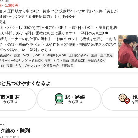
紫野店
円～1,300円
セス 原田駅から車で4分、徒歩15分 筑紫野ベレッサ1階 バス停「美しが
徒歩2分 バス停「原田郵便局前」より徒歩8分
野市
 ・8:00～17:00の間で1日4時間～OK！ ・週2日～OK！ ・扶養内勤務
・入り時間、終了時間も 柔軟に相談に乗ります！ ・平日のみ相談OK
【精肉コーナーのお仕事の流れ】 ・お肉のカット（機械を使用） ・お肉
め ・売場へ商品を並べる ・床や作業台の清掃 ・機械や調理器具の洗浄
ック詰め」や 「陳列」からス...
内勤務OK
副業・WワークOK
1日4時間以内OK
土日祝のみOK
主婦・主夫歓迎
フリーター歓迎
バイク通勤OK
早朝
シフト自由
車通勤OK
平日のみOK
午前
夜間
夕方
ブランクOK
交通費支給
長期歓迎
ぶと見つけやすくなるよ
市区町村
駅・路線
現
から選ぶ
から選ぶ
を
ート
ック詰め・陳列
ンリブ若松店