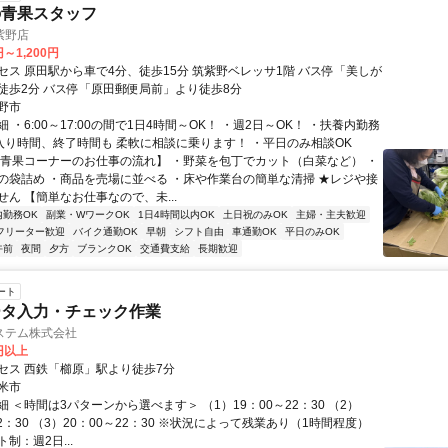
の青果スタッフ
紫野店
円～1,200円
セス 原田駅から車で4分、徒歩15分 筑紫野ベレッサ1階 バス停「美しが
徒歩2分 バス停「原田郵便局前」より徒歩8分
野市
 ・6:00～17:00の間で1日4時間～OK！ ・週2日～OK！ ・扶養内勤務
・入り時間、終了時間も 柔軟に相談に乗ります！ ・平日のみ相談OK
【青果コーナーのお仕事の流れ】 ・野菜を包丁でカット（白菜など） ・
の袋詰め ・商品を売場に並べる ・床や作業台の簡単な清掃 ★レジや接
ん 【簡単なお仕事なので、未...
内勤務OK
副業・WワークOK
1日4時間以内OK
土日祝のみOK
主婦・主夫歓迎
フリーター歓迎
バイク通勤OK
早朝
シフト自由
車通勤OK
平日のみOK
午前
夜間
夕方
ブランクOK
交通費支給
長期歓迎
ート
ータ入力・チェック作業
ステム株式会社
0円以上
セス 西鉄「櫛原」駅より徒歩7分
米市
 ＜時間は3パターンから選べます＞ （1）19：00～22：30 （2）
22：30 （3）20：00～22：30 ※状況によって残業あり（1時間程度）
制：週2日...