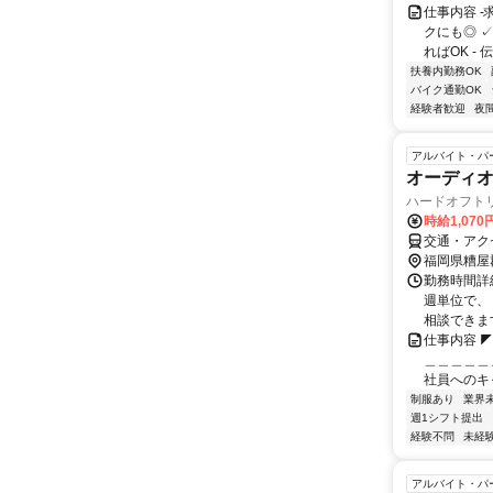
仕事内容 -
クにも◎ 
ればOK - 
扶養内勤務OK
バイク通勤OK
経験者歓迎
夜
アルバイト・パ
オーディオ
ハードオフト
時給1,070
交通・アク
福岡県糟屋
勤務時間詳細
週単位で、
相談できます
仕事内容 
＿＿＿＿＿
社員へのキャ
制服あり
業界
週1シフト提出
経験不問
未経
アルバイト・パ