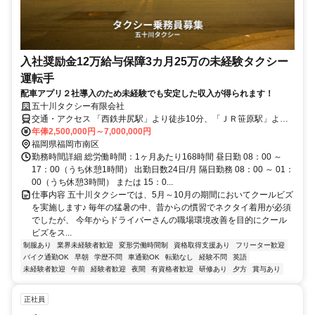
入社奨励金12万給与保障3カ月25万の未経験タクシー
運転手
配車アプリ２社導入のため未経験でも安定した収入が得られます！
五十川タクシー有限会社
交通・アクセス 「西鉄井尻駅」より徒歩10分、「ＪＲ笹原駅」より
徒歩15分 ★車・バイク・自転車通勤ＯＫ
年俸2,500,000円～7,000,000円
福岡県福岡市南区
勤務時間詳細 総労働時間：1ヶ月あたり168時間 昼日勤 08：00 ～
17：00（うち休憩1時間） 出勤日数24日/月 隔日勤務 08：00 ～ 01：
00（うち休憩3時間） または 15：0...
仕事内容 五十川タクシーでは、5月～10月の期間においてクールビズ
を実施します♪ 毎年の猛暑の中、昔からの慣習でネクタイ着用が必須
でしたが、 今年からドライバーさんの職場環境改善を目的にクール
ビズをス...
制服あり
業界未経験者歓迎
変形労働時間制
資格取得支援あり
フリーター歓迎
バイク通勤OK
早朝
学歴不問
車通勤OK
転勤なし
経験不問
英語
未経験者歓迎
午前
経験者歓迎
夜間
有資格者歓迎
研修あり
夕方
賞与あり
正社員