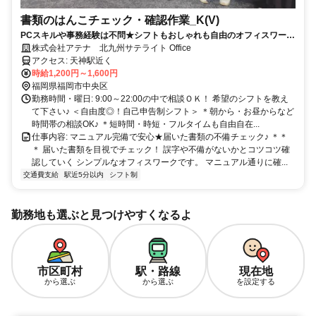
書類のはんこチェック・確認作業_K(V)
PCスキルや事務経験は不問★シフトもおしゃれも自由のオフィスワー
ク！スタート日も相談OK★
株式会社アテナ 北九州サテライト Office
アクセス: 天神駅近く
時給1,200円～1,600円
福岡県福岡市中央区
勤務時間・曜日: 9:00～22:00の中で相談ＯＫ！ 希望のシフトを教え
て下さい♪ ＜自由度◎！自己申告制シフト＞ ＊朝から・お昼からなど
時間帯の相談OK♪ ＊短時間・時短・フルタイムも自由自在...
仕事内容: マニュアル完備で安心★届いた書類の不備チェック♪ ＊＊
＊ 届いた書類を目視でチェック！ 誤字や不備がないかとコツコツ確
認していく シンプルなオフィスワークです。 マニュアル通りに確...
交通費支給
駅近5分以内
シフト制
勤務地も選ぶと見つけやすくなるよ
市区町村
駅・路線
現在地
から選ぶ
から選ぶ
を設定する