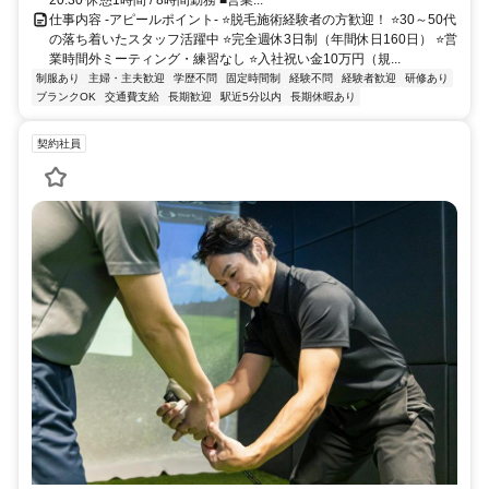
仕事内容 -アピールポイント- ⭐脱毛施術経験者の方歓迎！ ⭐30～50代
の落ち着いたスタッフ活躍中 ⭐完全週休3日制（年間休日160日） ⭐営
業時間外ミーティング・練習なし ⭐入社祝い金10万円（規...
制服あり
主婦・主夫歓迎
学歴不問
固定時間制
経験不問
経験者歓迎
研修あり
ブランクOK
交通費支給
長期歓迎
駅近5分以内
長期休暇あり
契約社員