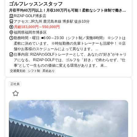
ゴルフレッスンスタッフ
月収平均40万円以上！月収100万円も可能！柔軟なシフト体制で働きや
すさ◎充実の研修で未経験からでも始められるゴルフインストラクタ
RIZAP GOLF博多店
ー！！
アクセス: JR九州 鹿児島本線 博多駅 徒歩10分
月給183,000円～550,000円
福岡県福岡市博多区
勤務時間・曜日: ■6:00～23:30（シフト制／実働8時間） ※シフトは
柔軟に決めています。 ※時短勤務の先輩トレーナーも活躍中！ ※店
舗やお客様のスケジュールによって異なります。 ...
仕事内容: RIZAPのGOLFトレーナーとして、あなたの“好き”がキャリ
アになる。 RIZAP GOLFでは、ゴルフを「好き」で終わらせず、“仕
事”として一生ものの価値に変える環境があります。 未...
交通費支給
シフト制
昇給あり
正社員