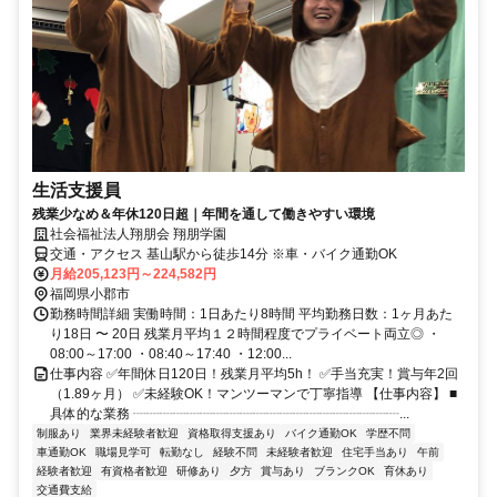
生活支援員
残業少なめ＆年休120日超｜年間を通して働きやすい環境
社会福祉法人翔朋会 翔朋学園
交通・アクセス 基山駅から徒歩14分 ※車・バイク通勤OK
月給205,123円～224,582円
福岡県小郡市
勤務時間詳細 実働時間：1日あたり8時間 平均勤務日数：1ヶ月あた
り18日 〜 20日 残業月平均１２時間程度でプライベート両立◎ ・
08:00～17:00 ・08:40～17:40 ・12:00...
仕事内容 ✅年間休日120日！残業月平均5h！ ✅手当充実！賞与年2回
（1.89ヶ月） ✅未経験OK！マンツーマンで丁寧指導 【仕事内容】 ■
具体的な業務 ┈┈┈┈┈┈┈┈┈┈┈┈┈┈┈┈┈┈┈┈...
制服あり
業界未経験者歓迎
資格取得支援あり
バイク通勤OK
学歴不問
車通勤OK
職場見学可
転勤なし
経験不問
未経験者歓迎
住宅手当あり
午前
経験者歓迎
有資格者歓迎
研修あり
夕方
賞与あり
ブランクOK
育休あり
交通費支給