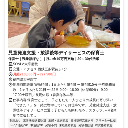
児童発達支援・放課後等デイサービスの保育士
保育士｜残業ほぼなし｜祝い金10万円支給｜20～30代活躍
SOALA太宰府校
交通・アクセス 西鉄五条駅徒歩1分
月給210,000円～397,500円
福岡県太宰府市
勤務時間詳細 実働時間：1日あたり8時間 〜 8時間15分 平均勤務日
数：1ヶ月あたり21日 〜 22日 9:00～18:00（休憩60分） 9:00～
17:00土曜日／長期休暇（春夏冬休み等）
仕事内容 保育士として、子どもたち一人ひとりの成長に寄り添い、
「できた！」を一緒に増やしていくお仕事です。 児童発達支援・放
課後等デイサービスに通う子どもたち約10名を、スタッフ3～4名体
制で支援して...
制服あり
業界未経験者歓迎
主婦・主夫歓迎
資格取得支援あり
フリーター歓迎
バイク通勤OK
車通勤OK
経験不問
未経験者歓迎
経験者歓迎
有資格者歓迎