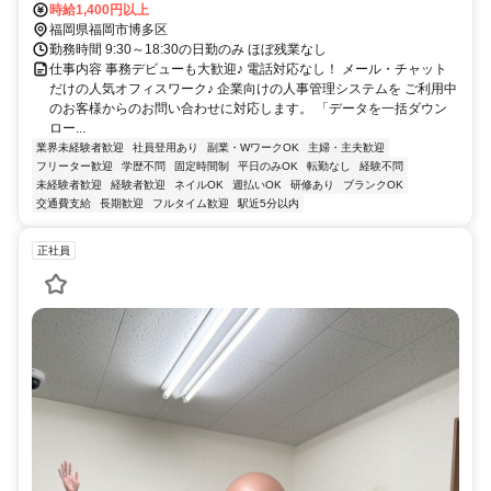
時給1,400円以上
福岡県福岡市博多区
勤務時間 9:30～18:30の日勤のみ ほぼ残業なし
仕事内容 事務デビューも大歓迎♪ 電話対応なし！ メール・チャット
だけの人気オフィスワーク♪ 企業向けの人事管理システムを ご利用中
のお客様からのお問い合わせに対応します。 「データを一括ダウン
ロー...
業界未経験者歓迎
社員登用あり
副業・WワークOK
主婦・主夫歓迎
フリーター歓迎
学歴不問
固定時間制
平日のみOK
転勤なし
経験不問
未経験者歓迎
経験者歓迎
ネイルOK
週払いOK
研修あり
ブランクOK
交通費支給
長期歓迎
フルタイム歓迎
駅近5分以内
正社員