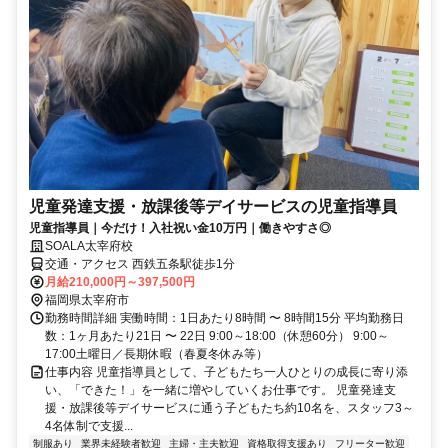
児童発達支援・放課後等デイサービスの児童指導員
児童指導員｜今だけ！入社祝い金10万円｜働きやすさ◎
SOALA太宰府校
交通・アクセス 西鉄五条駅徒歩1分
月給210,000円～397,500円
福岡県太宰府市
勤務時間詳細 実働時間：1日あたり8時間 〜 8時間15分 平均勤務日
数：1ヶ月あたり21日 〜 22日 9:00～18:00（休憩60分） 9:00～
17:00土曜日／長期休暇（春夏冬休み等）
仕事内容 児童指導員として、子どもたち一人ひとりの成長に寄り添
い、「できた！」を一緒に増やしていくお仕事です。 児童発達支
援・放課後等デイサービスに通う子どもたち約10名を、スタッフ3～
4名体制で支援...
制服あり
業界未経験者歓迎
主婦・主夫歓迎
資格取得支援あり
フリーター歓迎