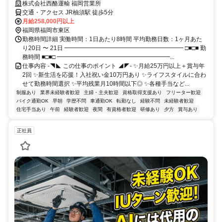
株式会社西酪運輸 福岡営業所
交通・アクセス JR柚須駅 徒歩5分
月給258,000円以上
福岡県福岡市東区
勤務時間詳細 実働時間：1日あたり8時間 平均勤務日数：1ヶ月あた
り20日 〜 21日 ━━━━━━━━━━━━━━━━━━━━ □■□■ 勤
務時間 ■□■□ ━━━━━━━━━━━━━━━━━━━...
仕事内容 -◥◣ この仕事のポイント ◢◤- ✨月給25万円以上＋賞与年
2回 ✨新生活を応援！入社祝い金10万円あり ✨ライフスタイルに合わ
せて勤務時間選択 ✨平均残業月10時間以下◎ ✨各種手当など...
制服あり
業界未経験者歓迎
主婦・主夫歓迎
資格取得支援あり
フリーター歓迎
バイク通勤OK
早朝
学歴不問
車通勤OK
転勤なし
経験不問
未経験者歓迎
住宅手当あり
午前
経験者歓迎
夜間
有資格者歓迎
研修あり
夕方
賞与あり
正社員