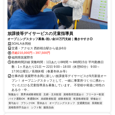
放課後等デイサービスの児童指導員
オープニングスタッフ募集♪祝い金10万円支給｜働きやすさ◎
SOALA永岡校
交通・アクセス 西鉄桜台駅から徒歩6分
月給210,000円～397,500円
福岡県筑紫野市
勤務時間詳細 実働時間：1日あたり8時間 〜 8時間15分 平均勤務日
数：1ヶ月あたり21日 〜 22日 9:00～18:00（休憩60分） 9:00～
17:00土曜日／長期休暇（春夏冬休み等）
仕事内容 筑紫野市永岡に新しい放課後等デイサービスが9月新規オー
プン！ オープニングスタッフとして、一緒に事業所づくりに携わっ
ていただける児童指導員を募集しています。 不登校や発達に特性の
ある小・中...
制服あり
業界未経験者歓迎
主婦・主夫歓迎
資格取得支援あり
フリーター歓迎
バイク通勤OK
車通勤OK
未経験者歓迎
経験者歓迎
有資格者歓迎
研修あり
賞与あり
ブランクOK
育休あり
オープニングスタッフ
交通費支給
長期歓迎
資格取得手当あり
シフト制
服装自由