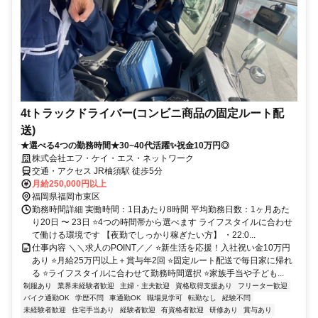
4tトラックドライバー(コンビニ商品の固定ルート配
送)
★選べる4つの勤務時間★30~40代活躍✨祝金10万円◎
株式会社エフ・ケイ・エス・ネットワーク
交通・アクセス JR柚須駅 徒歩5分
月給250,000円以上
福岡県福岡市東区
勤務時間詳細 実働時間：1日あたり8時間 平均勤務日数：1ヶ月あた
り20日 〜 23日 ⭐4つの時間帯から選べます ライフスタイルに合わせ
て働ける環境です 【夜勤でしっかり稼ぎたい方】 ・22:0...
仕事内容 ＼＼求人のPOINT／／ ⭐新生活を応援！入社祝い金10万円
あり ⭐月給25万円以上＋賞与年2回 ⭐固定ルート配送で毎日家に帰れ
る ⭐ライフスタイルに合わせて勤務時間選択 ⭐家族手当や子ども...
制服あり
業界未経験者歓迎
主婦・主夫歓迎
資格取得支援あり
フリーター歓迎
バイク通勤OK
学歴不問
車通勤OK
職場見学可
転勤なし
経験不問
未経験者歓迎
住宅手当あり
経験者歓迎
有資格者歓迎
研修あり
賞与あり