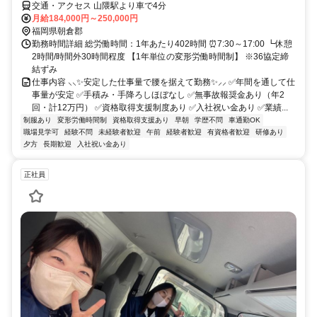
交通・アクセス 山隈駅より車で4分
月給184,000円～250,000円
福岡県朝倉郡
勤務時間詳細 総労働時間：1年あたり402時間 ⏰7:30～17:00 ┗休憩
2時間/時間外30時間程度 【1年単位の変形労働時間制】 ※36協定締
結ずみ
仕事内容 ⸜⸜✨安定した仕事量で腰を据えて勤務✨⸝⸝ ✅年間を通して仕
事量が安定 ✅手積み・手降ろしほぼなし ✅無事故報奨金あり（年2
回・計12万円） ✅資格取得支援制度あり ✅入社祝い金あり ✅業績...
制服あり
変形労働時間制
資格取得支援あり
早朝
学歴不問
車通勤OK
職場見学可
経験不問
未経験者歓迎
午前
経験者歓迎
有資格者歓迎
研修あり
夕方
長期歓迎
入社祝い金あり
正社員