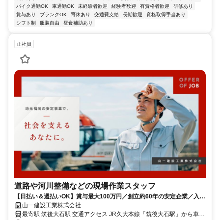
バイク通勤OK
車通勤OK
未経験者歓迎
経験者歓迎
有資格者歓迎
研修あり
賞与あり
ブランクOK
育休あり
交通費支給
長期歓迎
資格取得手当あり
シフト制
服装自由
昼食補助あり
正社員
道路や河川整備などの現場作業スタッフ
【日払い＆週払いOK】賞与最大100万円／創立約60年の安定企業／入社
祝い金あり／休憩時間100分
山一建設工業株式会社
最寄駅 筑後大石駅 交通アクセス JR久大本線「筑後大石駅」から車で