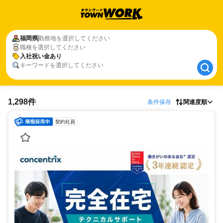
福岡県
福岡県
勤務地を選択してください
職種を選択してください
入社祝い金あり
入社祝い金あり
キーワードを選択してください
1,298件
条件保存
関連度順
契約社員