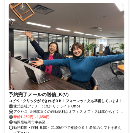
予約完了メールの送信_K(V)
コピペ・クリックができればＯＫ！フォーマット文も準備しています！
株式会社アテナ 北九州サテライト Office
アクセス: 天神駅近くの通勤便利なオフィス オフィスは駅からすぐな
ので、 ランチやお仕事帰りのお買い物や 友だちとそのまま出かけた
時給1,250円～1,650円
り… 等もとっても便利！
福岡県福岡市中央区
勤務時間・曜日: 9:00～21:00の中で相談ＯＫ！ 希望のシフトを教え