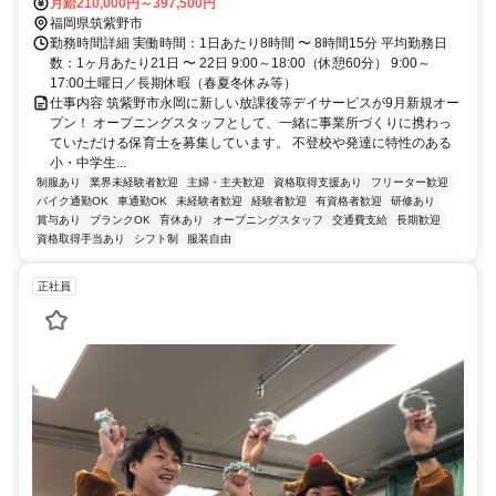
月給210,000円～397,500円
福岡県筑紫野市
勤務時間詳細 実働時間：1日あたり8時間 〜 8時間15分 平均勤務日
数：1ヶ月あたり21日 〜 22日 9:00～18:00（休憩60分） 9:00～
17:00土曜日／長期休暇（春夏冬休み等）
仕事内容 筑紫野市永岡に新しい放課後等デイサービスが9月新規オー
プン！ オープニングスタッフとして、一緒に事業所づくりに携わっ
ていただける保育士を募集しています。 不登校や発達に特性のある
小・中学生...
制服あり
業界未経験者歓迎
主婦・主夫歓迎
資格取得支援あり
フリーター歓迎
バイク通勤OK
車通勤OK
未経験者歓迎
経験者歓迎
有資格者歓迎
研修あり
賞与あり
ブランクOK
育休あり
オープニングスタッフ
交通費支給
長期歓迎
資格取得手当あり
シフト制
服装自由
正社員