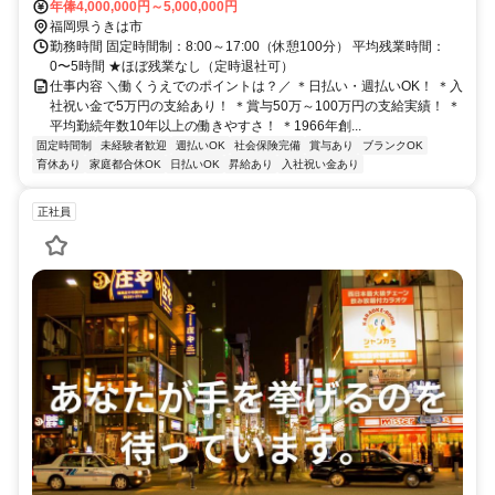
年俸4,000,000円～5,000,000円
8分 ✓転勤なし
福岡県うきは市
勤務時間 固定時間制：8:00～17:00（休憩100分） 平均残業時間：
0〜5時間 ★ほぼ残業なし（定時退社可）
仕事内容 ＼働くうえでのポイントは？／ ＊日払い・週払いOK！ ＊入
社祝い金で5万円の支給あり！ ＊賞与50万～100万円の支給実績！ ＊
平均勤続年数10年以上の働きやすさ！ ＊1966年創...
固定時間制
未経験者歓迎
週払いOK
社会保険完備
賞与あり
ブランクOK
育休あり
家庭都合休OK
日払いOK
昇給あり
入社祝い金あり
正社員