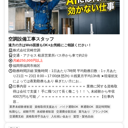
空調設備工事スタッフ
遠方の方はWeb面接もOK⭐お気軽にご相談ください！
株式会社宮崎空調
交通・アクセス 桧原営業所バス停から車で約2分
月給250,000円以上
福岡県福岡市南区
勤務時間詳細 実働時間：1日あたり7時間 平均勤務日数：1ヶ月あた
り21日 〜 23日 8:00～17:00(休憩2h) ※残業月平均13h有 ➤現場状況
によっては夜勤勤務もあり 稼ぎたい方にお...
仕事内容 ＝＝＝＝＝＝＝＝＝＝＝＝＝＝＝＝＝ 業務に関する資格取
得は会社で支援！ 手に職つけて長く働こう！！ ＼ 未経験から年収
400万円も可能 ／ ＝＝＝＝＝＝＝＝＝＝＝＝＝＝＝＝＝ 【仕事内
容...
業界未経験者歓迎
資格取得支援あり
バイク通勤OK
車通勤OK
固定時間制
転勤なし
経験不問
未経験者歓迎
交通費全額支給
賞与あり
ブランクOK
交通費支給
資格取得手当あり
入社祝い金あり
髪型・髪色自由