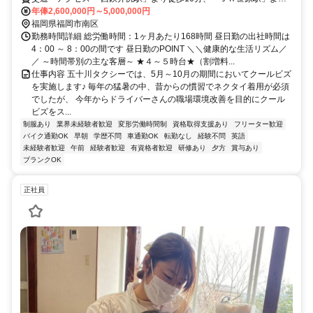
徒歩15分 ★車・バイク・自転車通勤ＯＫ
年俸2,600,000円～5,000,000円
福岡県福岡市南区
勤務時間詳細 総労働時間：1ヶ月あたり168時間 昼日勤の出社時間は
4：00 ～ 8：00の間です 昼日勤のPOINT ＼＼健康的な生活リズム／
／ ～時間帯別の主な客層～ ★４～５時台★（割増料...
仕事内容 五十川タクシーでは、5月～10月の期間においてクールビズ
を実施します♪ 毎年の猛暑の中、昔からの慣習でネクタイ着用が必須
でしたが、 今年からドライバーさんの職場環境改善を目的にクール
ビズをス...
制服あり
業界未経験者歓迎
変形労働時間制
資格取得支援あり
フリーター歓迎
バイク通勤OK
早朝
学歴不問
車通勤OK
転勤なし
経験不問
英語
未経験者歓迎
午前
経験者歓迎
有資格者歓迎
研修あり
夕方
賞与あり
ブランクOK
正社員