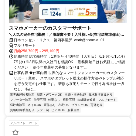
スマホメーカーのカスタマーサポート
＼人気の完全在宅勤務！／履歴書不要！入社祝い金(在宅環境準備金)最
大5万円支給！入社手続きから研修・業務とすべてフルリモートなので
日本コンセントリクス 第四事業所_work@home-a_01
お住まいに関係なく働くことが出来る環境です！
フルリモート
月給258,700円～295,100円
勤務時間 総労働時間：1週あたり40時間 【入社日】 6/1(月) 6/15(月)
7/1(水) ※8月以降の入社日も相談OK！ 勤務開始日はお気軽にご相談
ください！ ※今年度最初の募集となります...
仕事内容 ◆仕事内容 世界的なスマートフォンメーカーのカスタマー
サポート業務。 スマホやタブレット端末の操作方法やトラブル対応
を行う受電のお仕事です。 研修も在宅リモートで行う為出社は一切
なし。 特に...
業界未経験者歓迎
副業・WワークOK
主婦・主夫歓迎
資格取得支援あり
フリーター歓迎
学歴不問
転勤なし
経験不問
未経験者歓迎
フルリモート
経験者歓迎
ネイルOK
研修あり
在宅OK
ブランクOK
育休あり
資格取得手当あり
シフト制
ピアスOK
服装自由
アルバイト・パート