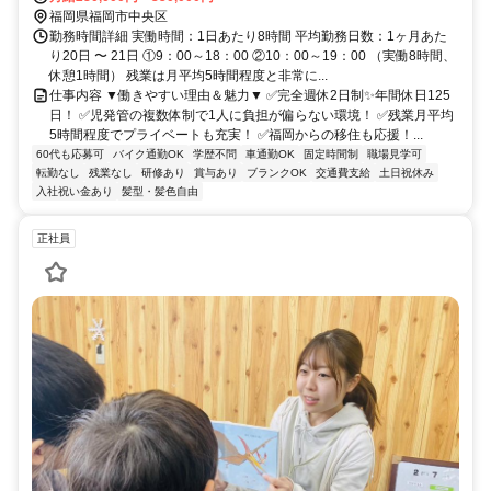
福岡県福岡市中央区
勤務時間詳細 実働時間：1日あたり8時間 平均勤務日数：1ヶ月あた
り20日 〜 21日 ①9：00～18：00 ②10：00～19：00 （実働8時間、
休憩1時間） 残業は月平均5時間程度と非常に...
仕事内容 ▼働きやすい理由＆魅力▼ ✅完全週休2日制✨年間休日125
日！ ✅児発管の複数体制で1人に負担が偏らない環境！ ✅残業月平均
5時間程度でプライベートも充実！ ✅福岡からの移住も応援！...
60代も応募可
バイク通勤OK
学歴不問
車通勤OK
固定時間制
職場見学可
転勤なし
残業なし
研修あり
賞与あり
ブランクOK
交通費支給
土日祝休み
入社祝い金あり
髪型・髪色自由
正社員