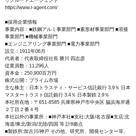
リクルートエージェント
https://www.r-agent.com/
■採用企業情報
事業内容：■鉄鋼アルミ事業部門 ■素形材事業部門 ■溶接
事業部門 ■機械事業部門
■エンジニアリング事業部門 ■電力事業部門
設立：1911年06月
代表者：代表取締役社長 勝川 四志彦
従業員数：11,296人
資本金：250,900百万円
株式公開：プライム市場
主な株主：日本トラスティ・サービス信託銀行 3.9％ 日本
マスタートラスト信託銀行 3.4％ 日本製鉄 2.9％
本社所在地：〒651-8585 兵庫県神戸市中央区 脇浜海岸通
２丁目２番４号
本社以外の事業所：■神戸本社■支社:大阪/名古屋■支店:北
海道/東北/新潟/北陸/四国 等 計8拠点
■製鉄所:加古川/神戸 その他、研究所、開発センター等、