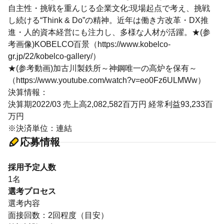
自主性・挑戦を重んじる企業文化:現場起点で考え、挑戦
し続ける“Think & Do”の精神。近年は働き方改革・DX推
進・人的資本経営にも注力し、多様な人材が活躍。★(参
考画像)KOBELCO百景（https://www.kobelco-
gr.jp/22/kobelco-gallery/）
★(参考動画)加古川製鉄所～神鋼唯一の高炉を保有～
（https://www.youtube.com/watch?v=eo0Fz6ULMWw）
決算情報：
決算期2022/03 売上高2,082,582百万円 経常利益93,233百
万円
※決済単位：連結
応募情報
採用予定人数
1名
選考プロセス
選考内容
面接回数：2回程度（目安）