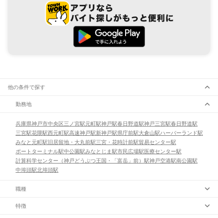
他の条件で探す
勤務地
兵庫県
神戸市
中央区
三ノ宮駅
元町駅
神戸駅
春日野道駅
神戸三宮駅
春日野道駅
三宮駅
花隈駅
西元町駅
高速神戸駅
新神戸駅
県庁前駅
大倉山駅
ハーバーランド駅
みなと元町駅
旧居留地・大丸前駅
三宮・花時計前駅
貿易センター駅
ポートターミナル駅
中公園駅
みなとじま駅
市民広場駅
医療センター駅
計算科学センター（神戸どうぶつ王国・「富岳」前）駅
神戸空港駅
南公園駅
中埠頭駅
北埠頭駅
職種
特徴