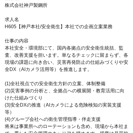
株式会社神戸製鋼所
求人名
H605【神戸本社/安全衛生】本社での企画立案業務
仕事の内容
本社安全・環境部にて、国内各拠点の安全衛生統括、監
査、改善支援を担います。単なるチェックに留まらず、各
現場の課題に向き合い、災害再発防止の仕組みづくりや安
全DX（AIカメラ活用等）を推進します。
(1)全社視点での安全衛生方針の立案、体制整備
(2)災害事例の分析と、全拠点への横展開・教育活用に向
けた仕組みづくり
(3)安全DXの推進（AIカメラによる危険検知の実装支援
等）
(4)グループ会社への衛生管理指導・伴走支援
将来は事業所へのローテーションも含め、現場から本社ま