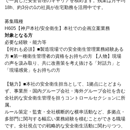
で一貫した安全管理のキャリアを積めます。残業は月平均
18h、約3分の1の社員が在宅勤務を活用中です。
募集職種
H605【神戸本社/安全衛生】本社での企画立案業務
対象となる方
必要な経験・能力等
【何れも必須】■製造現場での安全衛生管理業務経験ある
方 ■第一種衛生管理者の資格をお持ちの方 【人物】現場
の声を汲み取り、共に改善策を考え抜ける「対話力」と
「現場感覚」をお持ちの方
【魅力】■本社の安全衛生担当として、1拠点にとどまら
ず、事業所・国内グループ会社・海外グループ会社を含む
全社的な安全衛生管理を担うコントロールセクションに所
属。
ルール策定・監査・全社横断的な横串活動など、多拠点・
多部門に関与する幅広い業務経験を積むことができる職場
です。全社視点での戦略的な安全衛生活動に関わりつつ、