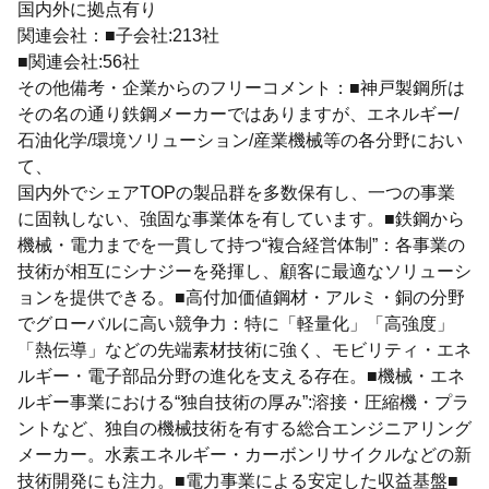
国内外に拠点有り
関連会社：■子会社:213社
■関連会社:56社
その他備考・企業からのフリーコメント：■神戸製鋼所は
その名の通り鉄鋼メーカーではありますが、エネルギー/
石油化学/環境ソリューション/産業機械等の各分野におい
て、
国内外でシェアTOPの製品群を多数保有し、一つの事業
に固執しない、強固な事業体を有しています。■鉄鋼から
機械・電力までを一貫して持つ“複合経営体制”：各事業の
技術が相互にシナジーを発揮し、顧客に最適なソリューシ
ョンを提供できる。■高付加価値鋼材・アルミ・銅の分野
でグローバルに高い競争力：特に「軽量化」「高強度」
「熱伝導」などの先端素材技術に強く、モビリティ・エネ
ルギー・電子部品分野の進化を支える存在。■機械・エネ
ルギー事業における“独自技術の厚み”:溶接・圧縮機・プラ
ントなど、独自の機械技術を有する総合エンジニアリング
メーカー。水素エネルギー・カーボンリサイクルなどの新
技術開発にも注力。■電力事業による安定した収益基盤■