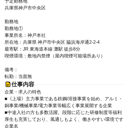
予定勤務地
兵庫県神戸市中央区
勤務地
勤務地①
事業所名：神戸本社
所在地：兵庫県 神戸市中央区 脇浜海岸通2-2-4
最寄駅：JR 東海道本線 灘駅 徒歩8分
喫煙環境：敷地内禁煙（屋内喫煙可能場所あり）
備考：
転勤：当面無
仕事内容
企業・求人の特色
■《上場》主力事業である鉄鋼/溶接事業を始め、アルミ・
銅事業/機械事業/電力事業等幅広く事業展開する企業
■中途入社の方も多数活躍。段階に応じた研修制度等福利
厚生も充実しており、風通しもよく、働きやすい環境です
企業名