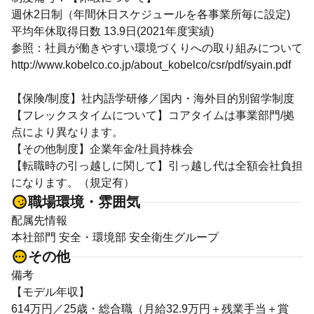
週休2日制（年間休日スケジュールを各事業所毎に設定)
平均年休取得日数 13.9日(2021年度実績)
参照：社員が働きやすい環境づくりへの取り組みについて
http://www.kobelco.co.jp/about_kobelco/csr/pdf/syain.pdf
【保険/制度】社内語学研修／国内・海外目的別留学制度
【フレックスタイムについて】コアタイムは事業部門/拠
点により異なります。
【その他制度】企業年金/社員持株会
【転職時の引っ越しに関して】引っ越し代は全額会社負担
になります。（規定有）
職場環境・雰囲気
配属先情報
本社部門 安全・環境部 安全衛生グループ
その他
備考
【モデル年収】
614万円／25歳・総合職（月給32.9万円＋残業手当＋賞