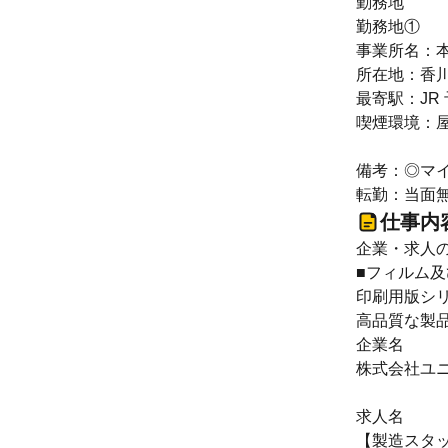
勤務地
勤務地①
事業所名：
所在地：香川
最寄駅：JR 
喫煙環境：
備考：◎マ
転勤：当面
仕事内
企業・求人
■フィルム及
印刷用版シリ
高品質な製
企業名
株式会社ユ
求人名
【製造スタッ