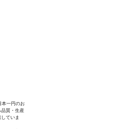
日本一円のお
る品質・生産
献していま