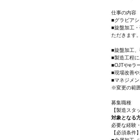
仕事の内容
■グラビア
■旋盤加工
ただきます
■旋盤加工
■製造工程
■OJTやe
■現場改善
■マネジメ
※変更の範
募集職種
【製造スタッ
対象となる
必要な経験
【必須条件