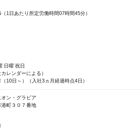
7:15（1日あたり所定労働時間07時間45分）
曜 日曜 祝日
社カレンダーによる）
（10日～）（入社3ヵ月経過時点4日）
ニオン・グラビア
市港町３０７番地
市