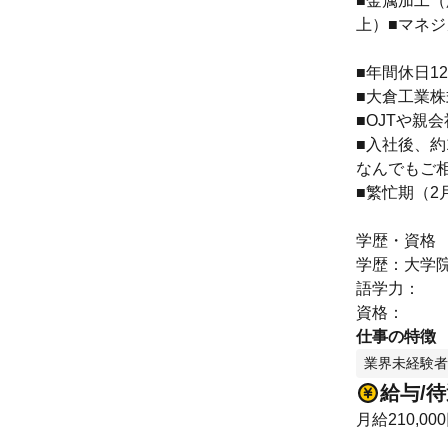
■金属加工
上）■マネ
■年間休日1
■大倉工業株
■OJTや親
■入社後、約
なんでもご
■繁忙期（2
学歴・資格
学歴：大学院
語学力：
資格：
仕事の特徴
業界未経験者
給与/
月給210,00