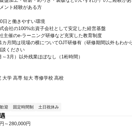
（旋盤加工・研磨・めっき・製版などのいずれか）のご経験があ
ジメント経験がある方
20日と働きやすい環境
式会社の100%出資子会社として安定した経営基盤
会社主催のe-ラーニング研修など充実した教育制度
1カ月間は現場の横についてOJT研修有（研修期間以外もわか
相談ください
月～3月）以外残業ほぼなし（1桁時間）
 大学 高専 短大 専修学校 高校
歓迎
固定時間制
土日祝休み
待遇
0円～280,000円