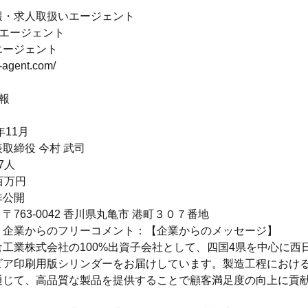
報・求人取扱いエージェント
いエージェント
エージェント
r-agent.com/
報
年11月
取締役 今村 武司
7人
百万円
非公開
〒763-0042 香川県丸亀市 港町３０７番地
・企業からのフリーコメント：【企業からのメッセージ】
工業株式会社の100%出資子会社として、四国4県を中心に西
ビア印刷用版シリンダーをお届けしています。製造工程におけ
通じて、高品質な製品を提供することで顧客満足度の向上に貢