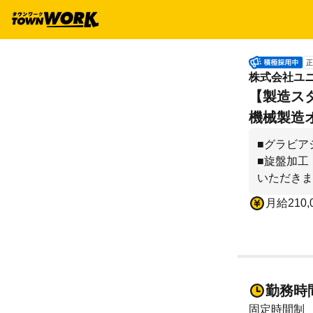
正
株式会社ユ
【製造ス
機械製造
■グラビア
■旋盤加工
いただきま
月給210,
勤務時
固定時間制