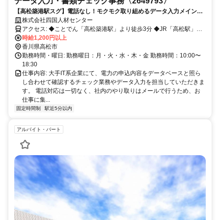
データ入力・書類チェック事務〈2649793〉
【高松築港駅スグ】電話なし！モクモク取り組めるデータ入力メインの
事務♪未経験OK！スピードより正確さ重視の環境で、事務デビューしま
株式会社四国人材センター
せんか？
アクセス: ◆ことでん「高松築港駅」より徒歩3分 ◆JR「高松駅」よ
り徒歩5分 ◆自転車通勤OK！車通勤の場合は駐車場自己手配となり
時給1,200円以上
ます。
香川県高松市
勤務時間・曜日: 勤務曜日：月・火・水・木・金 勤務時間：10:00〜
18:30
仕事内容: 大手IT系企業にて、電力の申込内容をデータベースと照ら
し合わせて確認するチェック業務やデータ入力を担当していただきま
す。 電話対応は一切なく、社内のやり取りはメールで行うため、お
仕事に集...
固定時間制
駅近5分以内
アルバイト・パート