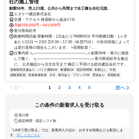
社の施工管理
創業56年、売上23億。公共から民間まで全工種を自社元請。
エヌケー建設株式会社
交通・アクセス 林道駅から徒歩17分
月給358,000円～643,000円
香川県高松市
勤務時間詳細 実働時間：1日あたり7時間45分 平均勤務日数：1ヶ月
あたり22日 〜 23日 ⏰8:30～17:30（休憩75分） ※担当現場によって
は直行直帰の場合もございます。 ⭐長期歓迎！...
仕事内容 ○｡――――――――――――――｡○ 創業56年・香川に根差
して働く。 ○｡――――――――――――――｡○ 香川県高松市を拠点
に、 公共施設から注文住宅まで 幅広く手掛ける総合建設会社です...
資格取得支援あり
バイク通勤OK
車通勤OK
固定時間制
転勤なし
午前
経験者歓迎
有資格者歓迎
夕方
賞与あり
ブランクOK
育休あり
長期歓迎
前へ
次へ
1
2
3
4
5
この条件の新着求人を受け取る
香川県
固定時間・固定シフト制
「LINEで受け取る」では、新着求人のほか、おすすめ情報なども配信しま
す。
詳しくはこちら