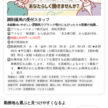
調剤薬局の受付スタッフ
未経験ok♪やさしい雰囲気でブランク明けにもぴったり☆医療の知識は
不要！パソコンは文字入力ができればOK！
アールシースタッフ株式会社 高松営業所
アクセス 「林道駅」から徒歩15分、「木太東口駅」から徒歩18分
（周辺駅：木太町駅、花園駅、沖松島駅）
時給1,400円～1,750円
香川県高松市
勤務時間 月・火・木・金/9：00-18：30 水・土/9：00-18：00 ★休憩
60分 ★平日週5～勤務可能（土曜日出勤可能な方大歓迎） 【契約期
間】 即日～長期 ※初回1か月更新 ※長期歓迎
仕事内容 大手ドラッグストアを運営する企業の調剤薬局で、受付や
事務対応をお願いします。 今回は、欠員補充によるスタッフ募集で
す。 ◆来局されたお客様の受付 調剤薬局に来られたお客様をお迎え
し、処方...
制服あり
副業・WワークOK
主婦・主夫歓迎
フリーター歓迎
バイク通勤OK
給料前払いOK
学歴不問
車通勤OK
即日勤務OK
固定時間制
平日のみOK
経験不問
未経験者歓迎
経験者歓迎
週払いOK
即日払いOK
有資格者歓迎
ブランクOK
交通費支給
フルタイム歓迎
勤務地も選ぶと見つけやすくなるよ