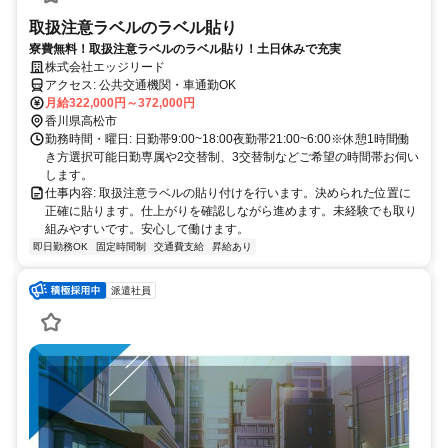
取扱注意ラベルのラベル貼り
寮費無料！取扱注意ラベルのラベル貼り！土日休みで充実
株式会社エッジリード
アクセス: 公共交通機関・車通勤OK
月給322,000円～372,000円
香川県高松市
勤務時間・曜日: 日勤帯9:00~18:00夜勤帯21:00~6:00※休憩1時間働
き方選択可能日勤専属や2交替制、3交替制などご希望の時間帯お伺い
します。
仕事内容: 取扱注意ラベルの貼り付けを行います。決められた位置に
正確に貼ります。仕上がりを確認しながら進めます。未経験でも取り
組みやすいです。安心して働けます。
即日勤務OK
固定時間制
交通費支給
昇給あり
派遣社員