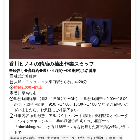
香川ヒノキの精油の抽出作業スタッフ
未経験可◆高時給◆週3・6時間〜OK◆限定1名募集
株式会社旺建
交通・アクセス 木太東口駅から徒歩約20分
時給2,000円以上
香川県高松市
勤務時間詳細 【週3・1日6時間〜OK】 ・勤務時間帯：9:00〜18:00
の間 ・勤務時間例：9:00〜17:00、10:00〜17:00 など ※ご希望がご
ざいましたら、お気軽にご相談下さい...
仕事内容 雇用形態：アルバイト・パート 職種：香料製造オペレータ
ー/ラインマネージャー、香料品質管理 私たちが展開する
「hinoki/kagawa」は 香川県産ヒノキを使用した高品質な精油ブラン
ドで...
業界未経験者歓迎
主婦・主夫歓迎
フリーター歓迎
バイク通勤OK
学歴不問