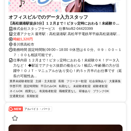
オフィスビルでのデータ入力スタッフ
【高松築港駅徒歩3分】１２月まで！ピタッ定時におわる！未経験Ｏ
Ｋ！データ入力など！
株式会社スタッフサービス 仕事No/82-04420399
交通アクセス 最寄駅：高松築港駅 高松琴平電鉄琴平線高松築港駅徒
歩3分
時給1,320円
香川県高松市
勤務時間 固定時間制 09:00～18:00 ※休憩は６０分。※９：００～１
７：００も相談可能です。
仕事内容 １２月まで！ピタッ定時におわる！未経験ＯＫ！データ入
力など！ ◆駅近でアクセス抜群の複合ビル！幅広い年齢層の方が活
躍中！ＯＪＴ・マニュアルがあり安心！約５ヶ月半のお仕事です（延
長の可能性あ...
業界未経験者歓迎
主婦・主夫歓迎
長期
フリーター歓迎
社会保険あり
大量募集
学歴不問
固定時間制
平日のみOK
転勤なし
未経験者歓迎
経験者歓迎
ネイルOK
残業なし
有資格者歓迎
職種変更なし
研修あり
ブランクOK
交通費支給
長期歓迎
アルバイト・パート