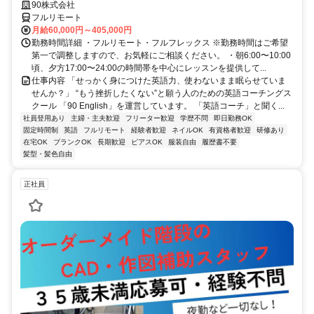
90株式会社
フルリモート
月給60,000円～405,000円
勤務時間詳細 ・フルリモート・フルフレックス ※勤務時間はご希望
第一で調整しますので、お気軽にご相談ください。 ・朝6:00〜10:00
頃、夕方17:00〜24:00の時間帯を中心にレッスンを提供して...
仕事内容 「せっかく身につけた英語力、使わないまま眠らせていま
せんか？」 “もう挫折したくない”と願う人のための英語コーチングス
クール 「90 English」を運営しています。 「英語コーチ」と聞く...
社員登用あり
主婦・主夫歓迎
フリーター歓迎
学歴不問
即日勤務OK
固定時間制
英語
フルリモート
経験者歓迎
ネイルOK
有資格者歓迎
研修あり
在宅OK
ブランクOK
長期歓迎
ピアスOK
服装自由
履歴書不要
髪型・髪色自由
正社員