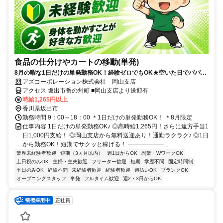
食品の仕分けやカートの移動(単発)
8月の暇な1日だけの単発勤務OK！経験ゼロでもOK★空いた日でパパッ
と稼げる◎週払いOK＆履歴書も不要！
アズコーポレーション株式会社 岡山支店
アクセス 坂出市番の州町 ■岡山支店より送迎有
時給1,265円以上
香川県坂出市
勤務時間 9：00～18：00 ＊1日だけの単発勤務OK！ ＊8月限定
仕事内容 1日だけの単発勤務OK♪ ◎高時給1,265円！さらに遠方手当1
日1,000円支給！ ◎岡山支店から無料送迎あり！通勤ラクラク♪ ◎1日
から勤務OK！短期でサクッと稼げる！ ━━━━━━...
業界未経験者歓迎
短期（3ヵ月以内）
週1日からOK
副業・WワークOK
土日祝のみOK
主婦・主夫歓迎
フリーター歓迎
短期
学歴不問
固定時間制
平日のみOK
経験不問
未経験者歓迎
経験者歓迎
週払いOK
ブランクOK
オープニングスタッフ
単発
フルタイム歓迎
週2・3日からOK
正社員