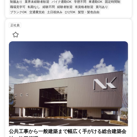
制服あり
業界未経験者歓迎
バイク通勤OK
学歴不問
車通勤OK
固定時間制
職場見学可
転勤なし
経験不問
経験者歓迎
有資格者歓迎
賞与あり
ブランクOK
交通費支給
土日祝休み
ひげOK
髪型・髪色自由
正社員
公共工事から一般建築まで幅広く手がける総合建築会