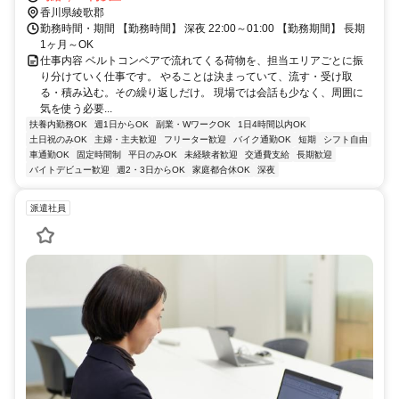
香川県綾歌郡
勤務時間・期間 【勤務時間】 深夜 22:00～01:00 【勤務期間】 長期
1ヶ月～OK
仕事内容 ベルトコンベアで流れてくる荷物を、担当エリアごとに振
り分けていく仕事です。 やることは決まっていて、流す・受け取
る・積み込む。その繰り返しだけ。 現場では会話も少なく、周囲に
気を使う必要...
扶養内勤務OK
週1日からOK
副業・WワークOK
1日4時間以内OK
土日祝のみOK
主婦・主夫歓迎
フリーター歓迎
バイク通勤OK
短期
シフト自由
車通勤OK
固定時間制
平日のみOK
未経験者歓迎
交通費支給
長期歓迎
バイトデビュー歓迎
週2・3日からOK
家庭都合休OK
深夜
派遣社員