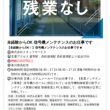
未経験からOK 信号機メンテナンスのお仕事です
【未経験からOK！】信号機メンテナンスのお仕事です★
株式会社スタッフサービス
交通アクセス 最寄駅：高松築港駅 高松築港駅より徒歩10分
時給2,050円以上
香川県高松市
勤務時間 固定時間制 08:30～17:15 08:30～17:15 実働7時間45分 休
憩60分 残業は15(時間以内/月)です。
仕事内容 交通システムメーカーでのお仕事です。 【装置メンテナン
ス業務】 信号機のポールに併設されている信号機制御装置の保守メ
ンテナンス業務の補佐 制御装置とPCを接続して、信号制御が正常に
作動してい...
主婦・主夫歓迎
60代も応募可
長期
フリーター歓迎
産休・育休取得実績あり
学歴不問
即日勤務OK
固定時間制
職場見学可
平日のみOK
転勤なし
未経験者歓迎
経験者歓迎
残業なし
有資格者歓迎
職種変更なし
社会保険完備
ブランクOK
交通費支給