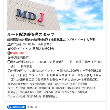
ルート配送兼管理スタッフ
歯科医院向け配送✨未経験歓迎！土日祝休みでプライベートも充実
株式会社MDJ広島 高松営業所
交通・アクセス 三条駅 徒歩23分
時給1,500円
香川県高松市
勤務時間詳細 9:00～18:00 （休憩1時間） ・月～金曜日勤務（平日の
み） ・長期歓迎
仕事内容 ＼この求人のポイント／ ⏩高時給1,500円！ ⏩完全週休2日
制（土日祝）でプライベート充実 ⏩未経験OK＆丁寧な研修あり ⏩安
定した歯科技工業で長期勤務も安心 ⏩駅チカ徒歩1分＆車通勤OK...
業界未経験者歓迎
扶養内勤務OK
副業・WワークOK
主婦・主夫歓迎
フリーター歓迎
学歴不問
車通勤OK
即日勤務OK
固定時間制
平日のみOK
転勤なし
未経験者歓迎
午前
研修あり
夕方
ブランクOK
長期歓迎
フルタイム歓迎
駅近5分以内
長期休暇あり
派遣社員