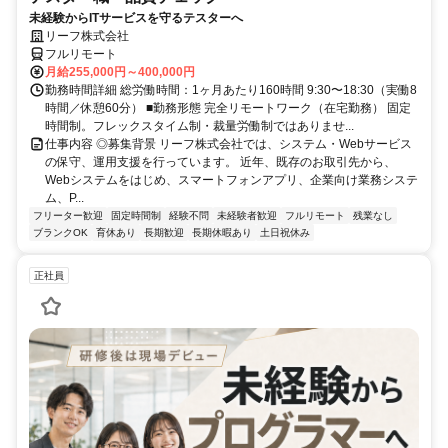
未経験からITサービスを守るテスターへ
リーフ株式会社
フルリモート
月給255,000円～400,000円
勤務時間詳細 総労働時間：1ヶ月あたり160時間 9:30〜18:30（実働8
時間／休憩60分） ■勤務形態 完全リモートワーク（在宅勤務） 固定
時間制。フレックスタイム制・裁量労働制ではありませ...
仕事内容 ◎募集背景 リーフ株式会社では、システム・Webサービス
の保守、運用支援を行っています。 近年、既存のお取引先から、
Webシステムをはじめ、スマートフォンアプリ、企業向け業務システ
ム、P...
フリーター歓迎
固定時間制
経験不問
未経験者歓迎
フルリモート
残業なし
ブランクOK
育休あり
長期歓迎
長期休暇あり
土日祝休み
正社員