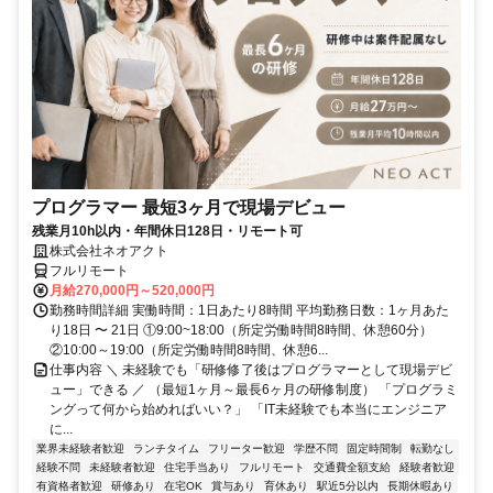
プログラマー 最短3ヶ月で現場デビュー
残業月10h以内・年間休日128日・リモート可
株式会社ネオアクト
フルリモート
月給270,000円～520,000円
勤務時間詳細 実働時間：1日あたり8時間 平均勤務日数：1ヶ月あた
り18日 〜 21日 ①9:00~18:00（所定労働時間8時間、休憩60分）
②10:00～19:00（所定労働時間8時間、休憩6...
仕事内容 ＼ 未経験でも「研修修了後はプログラマーとして現場デビ
ュー」できる ／ （最短1ヶ月～最長6ヶ月の研修制度） 「プログラミ
ングって何から始めればいい？」 「IT未経験でも本当にエンジニア
に...
業界未経験者歓迎
ランチタイム
フリーター歓迎
学歴不問
固定時間制
転勤なし
経験不問
未経験者歓迎
住宅手当あり
フルリモート
交通費全額支給
経験者歓迎
有資格者歓迎
研修あり
在宅OK
賞与あり
育休あり
駅近5分以内
長期休暇あり