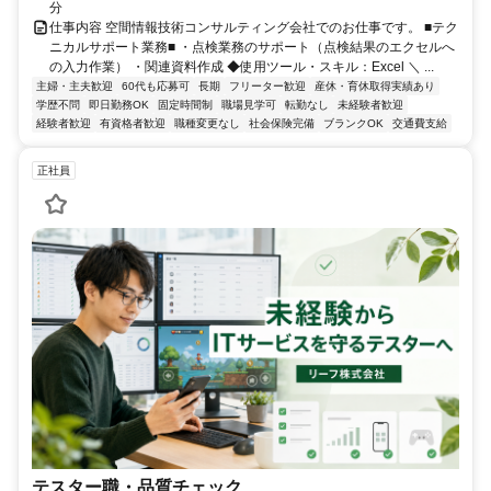
分
仕事内容 空間情報技術コンサルティング会社でのお仕事です。 ■テク
ニカルサポート業務■ ・点検業務のサポート（点検結果のエクセルへ
の入力作業） ・関連資料作成 ◆使用ツール・スキル：Excel ＼ ...
主婦・主夫歓迎
60代も応募可
長期
フリーター歓迎
産休・育休取得実績あり
学歴不問
即日勤務OK
固定時間制
職場見学可
転勤なし
未経験者歓迎
経験者歓迎
有資格者歓迎
職種変更なし
社会保険完備
ブランクOK
交通費支給
正社員
テスター職・品質チェック