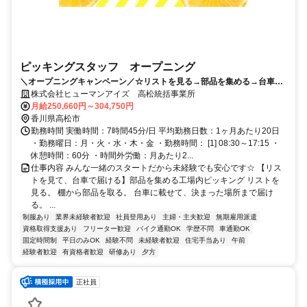
ピッキングスタッフ オープニング
＼オープニングキャンペーン／☆リストを見る→部品を集める→台車で
運ぶ☆とってもかんたん軽作業☆日勤＆土日祝休み＆空調完備☆国分寺
株式会社ヒューマンアイズ 高松統括事業所
町
月給250,660円～304,750円
香川県高松市
勤務時間 実働時間：7時間45分/日 平均勤務日数：1ヶ月あたり20日
・勤務曜日：月・火・水・木・金 ・勤務時間： [1] 08:30～17:15 ・
休憩時間：60分 ・時間外労働：月あたり2...
仕事内容 みんな一緒のスタートだから未経験でも安心です☆ 【リス
トを見て、台車で届ける】部品を集める工場内ピッキング リストを
見る。 棚から部品を取る。 台車に載せて、決まった場所まで届け
る。 ...
制服あり
業界未経験者歓迎
社員登用あり
主婦・主夫歓迎
無期雇用派遣
資格取得支援あり
フリーター歓迎
バイク通勤OK
学歴不問
車通勤OK
固定時間制
平日のみOK
経験不問
未経験者歓迎
住宅手当あり
午前
経験者歓迎
有資格者歓迎
研修あり
夕方
正社員