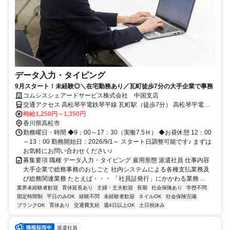
データ入力・タイピング
9月スタート！未経験◎＼在宅勤務あり／瓦町徒歩7分の大手企業で事務
コムシスシェアードサービス株式会社 中国支店
交通アクセス 高松琴平電鉄琴平線 瓦町駅（徒歩7分） 高松琴平電鉄
長尾線 瓦町駅（徒歩7分） 高松琴平電鉄志度線 瓦町駅（徒歩7分） ※
時給1,250円～1,350円
電車通勤/バス通勤に便利な立地！ バス停「南新町」「県庁通り 中央
香川県高松市
公園前」から徒歩5分以内！ 徒歩数分以内にバス停がいくつかありま
勤務曜日・時間 ◆9：00～17：30（実働7.5Ｈ） ◆お昼休憩 12：00
～13：00 勤務開始日：2026/9/1～ スタート日調整可能です♪ まずは
すよ♪ 周辺情報：通勤＆ショッピングやランチにも便利な立地です♪
お気軽にお問い合わせください♪
募集要項 職種 データ入力・タイピング 雇用形態 派遣社員 仕事内容
大手企業で総務事務のおしごと 社内システムによる各種支払業務及
び総務関連業務 たとえば・・・ 「社員証発行」にかかわる業務 ...
業界未経験者歓迎
育休延長あり
主婦・主夫歓迎
長期
社会保険あり
学歴不問
固定時間制
平日のみOK
経験不問
未経験者歓迎
ネイルOK
社会保険完備
ブランクOK
育休あり
交通費支給
週4日以上OK
土日祝休み
派遣社員