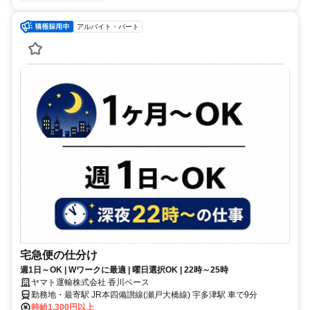
アルバイト・パート
宅急便の仕分け
週1日～OK | Wワークに最適 | 曜日選択OK | 22時～25時
ヤマト運輸株式会社 香川ベース
勤務地・最寄駅 JR本四備讃線(瀬戸大橋線) 宇多津駅 車で9分
時給1,300円以上