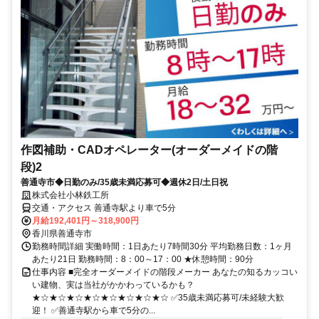
作図補助・CADオペレーター(オーダーメイドの階
段)2
善通寺市◆日勤のみ/35歳未満応募可◆週休2日/土日祝
株式会社小林鉄工所
交通・アクセス 善通寺駅より車で5分
月給192,401円～318,900円
香川県善通寺市
勤務時間詳細 実働時間：1日あたり7時間30分 平均勤務日数：1ヶ月
あたり21日 勤務時間：8：00～17：00 ★休憩時間：90分
仕事内容 ■完全オーダーメイドの階段メーカー あなたの知るカッコい
い建物、実は当社がかかわっているかも？
★☆★☆★☆★☆★☆★☆★☆★☆ ✅35歳未満応募可/未経験大歓
迎！ ✅善通寺駅から車で5分の...