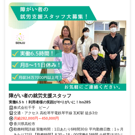
障がい者の就労支援スタッフ
実働6.5ｈ！利用者様の笑顔がやりがいに！/ss28S
株式会社千手 ピーノ
交通・アクセス 高松琴平電鉄琴平線 瓦町駅 徒歩3分
月給282,000円～450,000円
香川県高松市
勤務時間詳細 実働時間：1日あたり6時間30分 平均勤務日数：1ヶ月
あたり22日 【勤務時間】8:30～18：00/実働6.5時間 ※残業ほぼなし