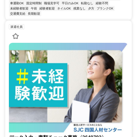
車通勤OK
固定時間制
職場見学可
平日のみOK
転勤なし
経験不問
未経験者歓迎
午前
経験者歓迎
ネイルOK
残業なし
夕方
ブランクOK
交通費支給
長期歓迎
派遣社員