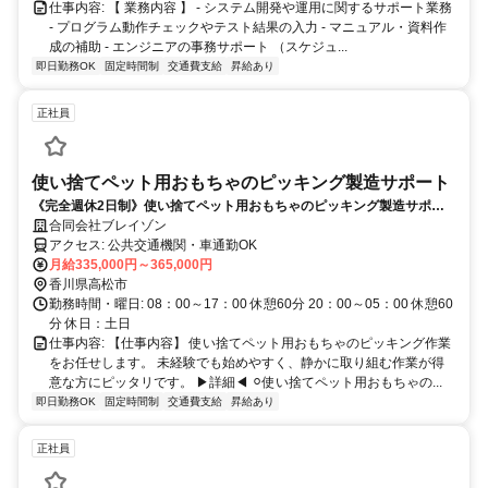
仕事内容: 【 業務内容 】 - システム開発や運用に関するサポート業務
- プログラム動作チェックやテスト結果の入力 - マニュアル・資料作
成の補助 - エンジニアの事務サポート （スケジュ...
即日勤務OK
固定時間制
交通費支給
昇給あり
正社員
使い捨てペット用おもちゃのピッキング製造サポート
《完全週休2日制》使い捨てペット用おもちゃのピッキング製造サポー
ト！即入社OK♪
合同会社ブレイゾン
アクセス: 公共交通機関・車通勤OK
月給335,000円～365,000円
香川県高松市
勤務時間・曜日: 08：00～17：00 休憩60分 20：00～05：00 休憩60
分 休日：土日
仕事内容: 【仕事内容】 使い捨てペット用おもちゃのピッキング作業
をお任せします。 未経験でも始めやすく、静かに取り組む作業が得
意な方にピッタリです。 ▶詳細◀︎ ⚪︎使い捨てペット用おもちゃの...
即日勤務OK
固定時間制
交通費支給
昇給あり
正社員