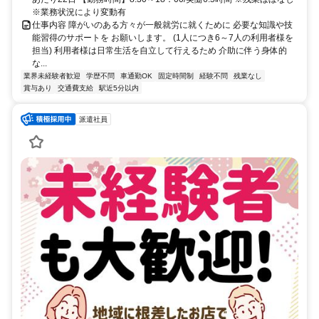
※業務状況により変動有
仕事内容 障がいのある方々が一般就労に就くために 必要な知識や技
能習得のサポートを お願いします。 (1人につき6～7人の利用者様を
担当) 利用者様は日常生活を自立して行えるため 介助に伴う身体的
な...
業界未経験者歓迎
学歴不問
車通勤OK
固定時間制
経験不問
残業なし
賞与あり
交通費支給
駅近5分以内
派遣社員