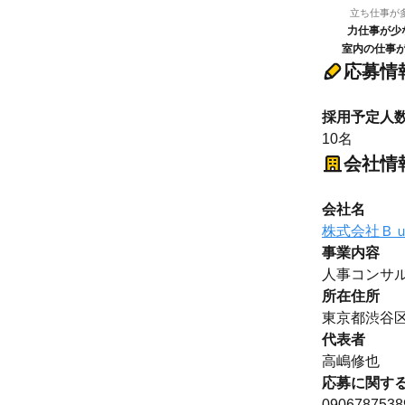
立ち仕事が
力仕事が少
室内の仕事
応募情
採用予定人
10名
会社情
会社名
株式会社Ｂ
事業内容
人事コンサ
所在住所
東京都渋谷
代表者
高嶋修也
応募に関す
0906787538