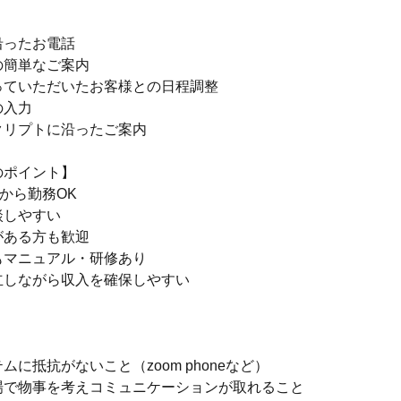
】
沿ったお電話
の簡単なご案内
っていただいたお客様との日程調整
の入力
クリプトに沿ったご案内
のポイント】
間から勤務OK
談しやすい
がある方も歓迎
もマニュアル・研修あり
立しながら収入を確保しやすい
ムに抵抗がないこと（zoom phoneなど）
場で物事を考えコミュニケーションが取れること