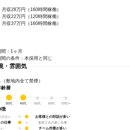
：月収28万円（160時間稼働）
：月収22万円（120時間稼働）
：月収37万円（160時間稼働）
り
期間：1ヶ月
境・雰囲気
し（敷地内全て禁煙）
年齢層
30代
40代
50代
60代
70代〜
特徴
お客様との対話が多い
が少ない
りの仕事
創意工夫の多い仕事
チーム作業が多い
多い