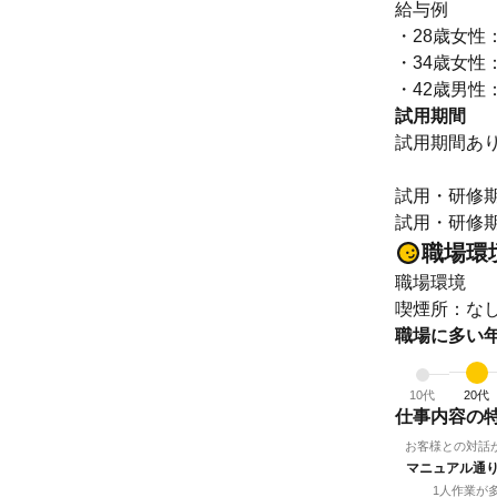
給与例
・28歳女性
・34歳女性
・42歳男性
試用期間
試用期間あ
試用・研修
職場環
職場環境
喫煙所：な
職場に多い
10代
20代
仕事内容の
お客様との対話
マニュアル通
1人作業が