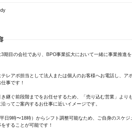
dy
ト
ト
容
は3期目の会社であり、BPO事業拡大において一緒に事業推進
はテレアポ担当として法人または個人のお客様へお電話し、ア
お仕事です！
引き継ぐ前段階までをお任せするため、「売り込む営業」より
に沿ってご案内するお仕事に近いイメージです。
（平日9時〜18時）からシフト調整可能なため、ご自身のスケジ
事をすることが可能です！