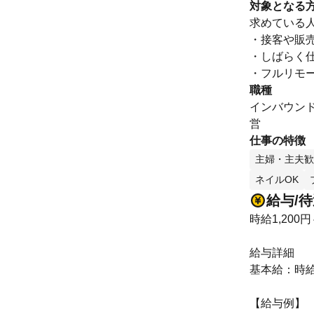
対象となる
求めている
・接客や販
・しばらく
・フルリモ
職種
インバウン
営
仕事の特徴
主婦・主夫歓
ネイルOK
給与/
時給1,200円
給与詳細
基本給：時給 1
【給与例】