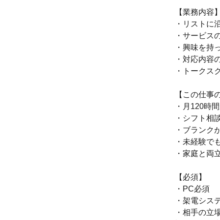
【業務内容
・リストに
・サービス
・興味を持
・対応内容
・トークス
【この仕事
・月120時
・シフト相
・ブランク
・未経験で
・家庭と両
【必須】
・PC必須
・架電システ
・相手の立