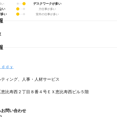
デスクワークが多い
多い
ない
力仕事が多い
が多い
室外の仕事が多い
報
数
報
ｕｄｄｙ
ルティング、人事・人材サービス
区恵比寿西２丁目８番４号ＥＸ恵比寿西ビル５階
るお問い合わせ
9