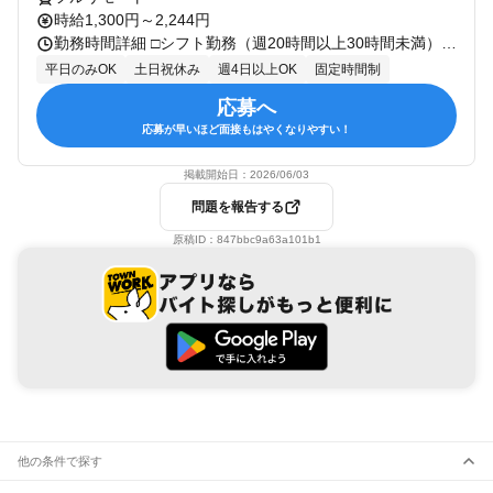
時給1,300円～2,244円
勤務時間詳細 □シフト勤務（週20時間以上30時間未満） □固定曜日・固定時間勤務 （例） ・週4日（火〜金）／9:00〜17:00（実働7時間）、9:00〜16:00（実働6時間） ・週5日（月〜金）／9:00〜15:00（実働5時間） 等 ※勤務日・時間帯はご相談ください（平日日中がメインです）。
平日のみOK
土日祝休み
週4日以上OK
固定時間制
応募へ
応募が早いほど面接もはやくなりやすい！
掲載開始日：
2026/06/03
問題を報告する
原稿ID：
847bbc9a63a101b1
他の条件で探す