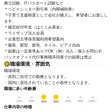
務士試験、ITパスポート試験など
＊ベビーシッター割引券（内閣補助券）
┗子育て支援制度として会社が購入し、希望者にお渡しし
ます。
＊確定給付年金（はぐくみ基金）
＊ライザップ法人会員
＊企業型主導保育園利用希望案内
＊服装、髪型、髪色、ネイル、ピアス自由
＊副業は一定基準ありでOK（例）法人・個人を問わず、
バックオフィス代行事務職等同業での副業は禁止
職場環境・雰囲気
職場環境
・原則ご自宅での勤務となります。
・国内に居住されていることが条件となります。
職場に多い年齢層
10代
20代
50代
60代
70代〜
30代
40代
仕事内容の特徴