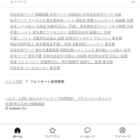
キーワード
完全在宅ワーク 関東
副業 在宅ワーク 全国
採点 在宅
完全在宅ワーク 全国
在宅ワーク データ入力 東京都
単発 バイト 高校生 関東
フルリモート 未経験 全国
自宅 シール貼り 北海道 札幌市
日払い 手渡し 東京都
在宅ワーク スキマ時間 日本
手渡し バイト 東京都
テストモニター 全国
完全在宅 面接なし 日本
手渡し バイト 大阪府
住み込み 短期 全国
ガチャガチャ アルバイト 東京都
時給2000円以上 東京都
現金手渡し 単発 大阪府
珍しい バイト 東京都
完全在宅ワーク 海外
交通量調査 関西
短期バイト１ヶ月 東京都
シール貼り 在宅
在宅ワーク 来社不要 日本
完全在宅 日本
1ヶ月短期 在宅
完全在宅 日払い 全国
音楽 フェス バイト 茨城県
日払い 即日勤務可 面接なし 短期 東京都
完全在宅 コールセンター 東京都
バイトTOP
フルリモート経理事務
ヘルプ・お問い合わせ
サイトマップ
利用規約・プライバシーポリシー
[企業]求人広告の掲載相談
ホーム
マイリスト
メッセージ
マイページ