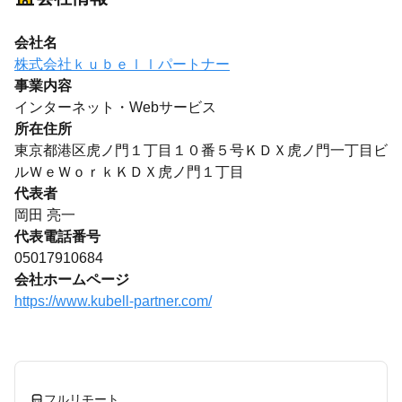
会社名
株式会社ｋｕｂｅｌｌパートナー
事業内容
インターネット・Webサービス
所在住所
東京都港区虎ノ門１丁目１０番５号ＫＤＸ虎ノ門一丁目ビ
ルＷｅＷｏｒｋＫＤＸ虎ノ門１丁目
代表者
岡田 亮一
代表電話番号
05017910684
会社ホームページ
https://www.kubell-partner.com/
フルリモート