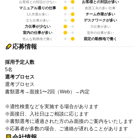
お客様との対話が多い
お客様との対話が少ない
マニュアル通りの仕事
創意工夫の多い仕事
チーム作業が多い
1人作業が多い
デスクワークが多い
立ち仕事が多い
力仕事が少ない
力仕事が多い
室内の仕事が多い
室外の仕事が多い
固定の勤務地で働く
色んな勤務地で働く
応募情報
採用予定人数
5名
選考プロセス
選考プロセス
書類選考→面接1〜2回（Web）→内定
※適性検査などを実施する場合があります
※面接日、入社日はご相談に応じます
※書類選考に通過された方のみ面接のご案内をいたします
※応募者が多数の場合、ご連絡が遅れることがあります
会社情報