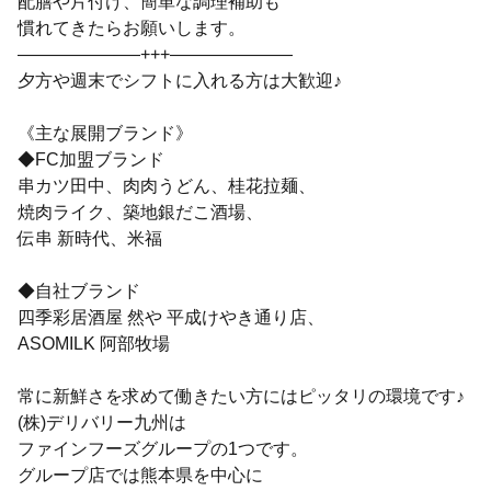
配膳や片付け、簡単な調理補助も
慣れてきたらお願いします。
―――――――+++―――――――
夕方や週末でシフトに入れる方は大歓迎♪
《主な展開ブランド》
◆FC加盟ブランド
串カツ田中、肉肉うどん、桂花拉麺、
焼肉ライク、築地銀だこ酒場、
伝串 新時代、米福
◆自社ブランド
四季彩居酒屋 然や 平成けやき通り店、
ASOMILK 阿部牧場
常に新鮮さを求めて働きたい方にはピッタリの環境です♪
(株)デリバリー九州は
ファインフーズグループの1つです。
グループ店では熊本県を中心に