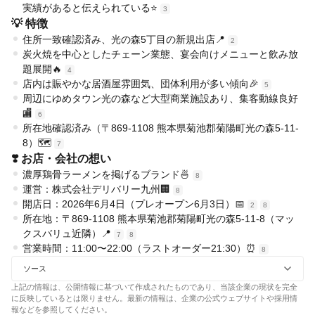
実績があると伝えられている⭐
3
💡 特徴
住所一致確認済み、光の森5丁目の新規出店📍
2
炭火焼を中心としたチェーン業態、宴会向けメニューと飲み放
題展開🔥
4
店内は賑やかな居酒屋雰囲気、団体利用が多い傾向🎉
5
周辺にゆめタウン光の森など大型商業施設あり、集客動線良好
🏬
6
所在地確認済み（〒869-1108 熊本県菊池郡菊陽町光の森5-11-
8）🗺️
7
❣️ お店・会社の想い
濃厚鶏骨ラーメンを掲げるブランド🍜
8
運営：株式会社デリバリー九州🏢
8
開店日：2026年6月4日（プレオープン6月3日）📅
2
8
所在地：〒869-1108 熊本県菊池郡菊陽町光の森5-11-8（マッ
クスバリュ近隣）📍
7
8
営業時間：11:00〜22:00（ラストオーダー21:30）⏰
8
ソース
上記の情報は、公開情報に基づいて作成されたものであり、当該企業の現状を完全
に反映しているとは限りません。最新の情報は、企業の公式ウェブサイトや採用情
報などを参照してください。