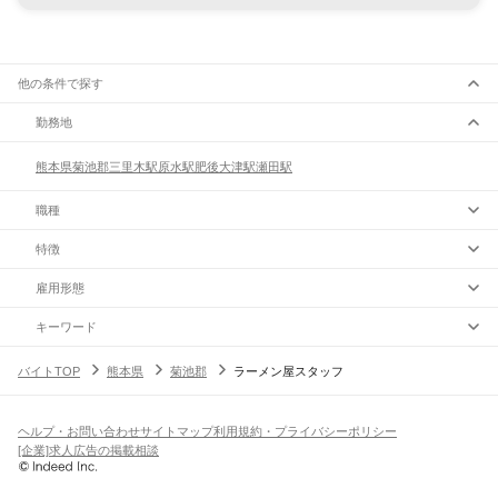
他の条件で探す
勤務地
熊本県
菊池郡
三里木駅
原水駅
肥後大津駅
瀬田駅
職種
特徴
雇用形態
キーワード
バイトTOP
熊本県
菊池郡
ラーメン屋スタッフ
ヘルプ・お問い合わせ
サイトマップ
利用規約・プライバシーポリシー
[企業]求人広告の掲載相談