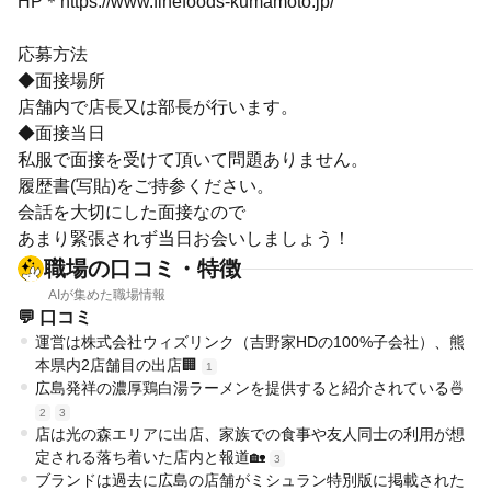
HP＊https://www.finefoods-kumamoto.jp/
応募方法
◆面接場所
店舗内で店長又は部長が行います。
◆面接当日
私服で面接を受けて頂いて問題ありません。
履歴書(写貼)をご持参ください。
会話を大切にした面接なので
あまり緊張されず当日お会いしましょう！
職場の口コミ・特徴
AIが集めた職場情報
💬 口コミ
運営は株式会社ウィズリンク（吉野家HDの100%子会社）、熊
本県内2店舗目の出店🏢
1
広島発祥の濃厚鶏白湯ラーメンを提供すると紹介されている🍜
2
3
店は光の森エリアに出店、家族での食事や友人同士の利用が想
定される落ち着いた店内と報道🏡
3
ブランドは過去に広島の店舗がミシュラン特別版に掲載された