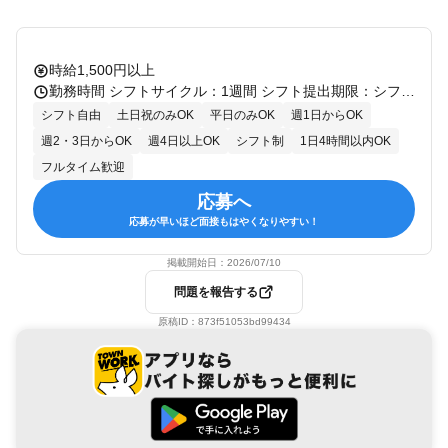
時給1,500円以上
勤務時間 シフトサイクル：1週間 シフト提出期限：シフト開始の5日前 シフト確定時期：シフト開始の3日前 ＜前週の水曜日までに働きたい時間・曜日を申請＞ 9:00～22:00 ＊週1日～OK ＊1日4時間～OK ★学業や部活との両立大歓迎！ ★授業後や保育園お迎え前までの 勤務時間調整OK
シフト自由
土日祝のみOK
平日のみOK
週1日からOK
週2・3日からOK
週4日以上OK
シフト制
1日4時間以内OK
フルタイム歓迎
応募へ
応募が早いほど面接もはやくなりやすい！
掲載開始日：
2026/07/10
問題を報告する
原稿ID：
873f51053bd99434