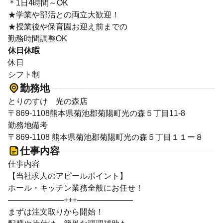
＊1日4時間～OK
★学業や部活との両立大歓迎！
★授業後や保育園お迎え前までの
勤務時間調整OK
休日休暇
休日
シフト制
勤務地
とりのすけ 光の森店
〒869-1108熊本県菊池郡菊陽町光の森５丁目11-8
勤務地備考
〒869-1108 熊本県菊池郡菊陽町光の森５丁目１１ー８
仕事内容
仕事内容
【当社求人のアピールポイント】
ホール・キッチン業務全般にお任せ！
―――――――+++―――――――
まずは注文取りから開始！