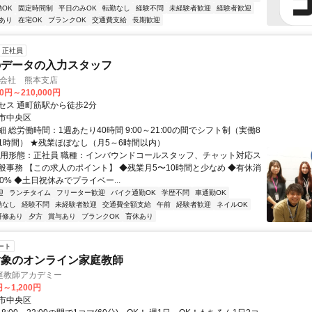
OK
固定時間制
平日のみOK
転勤なし
経験不問
未経験者歓迎
経験者歓迎
あり
在宅OK
ブランクOK
交通費支給
長期歓迎
正社員
のデータの入力スタッフ
株式会社 熊本支店
50円～210,000円
セス 通町筋駅から徒歩2分
市中央区
 総労働時間：1週あたり40時間 9:00～21:00の間でシフト制（実働8
1時間） ★残業ほぼなし（月5～6時間以内）
雇用形態：正社員 職種：インバウンドコールスタッフ、チャット対応ス
般事務 【この求人のポイント】 ◆残業月5〜10時間と少なめ ◆有休消
0% ◆土日祝休みでプライベー...
迎
ランチタイム
フリーター歓迎
バイク通勤OK
学歴不問
車通勤OK
勤なし
経験不問
未経験者歓迎
交通費全額支給
午前
経験者歓迎
ネイルOK
研修あり
夕方
賞与あり
ブランクOK
育休あり
ート
対象のオンライン家庭教師
庭教師アカデミー
円～1,200円
市中央区