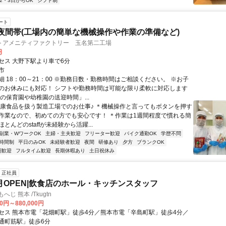
2・3日からOK
シフト制
ート
夜間帯(工場内の簡単な機械操作や作業の準備など)
トアメニティファクトリー 玉名第二工場
円
セス 大野下駅より車で6分
市
 18：00～21：00 ※勤務日数・勤務時間はご相談ください。 ※お子
のお休みにも対応！ シフトや勤務時間は可能な限り柔軟に対応します
の保育園や幼稚園の送迎時間」...
健康食品を扱う製造工場でのお仕事♪ ＊機械操作と言ってもボタンを押す
作業なので、初めての方でも安心です！ ＊作業は1週間程度で慣れる簡
とんどのstaffが未経験から活躍...
副業・WワークOK
主婦・主夫歓迎
フリーター歓迎
バイク通勤OK
学歴不問
時間制
平日のみOK
未経験者歓迎
夜間
研修あり
夕方
ブランクOK
期歓迎
フルタイム歓迎
長期休暇あり
土日祝休み
正社員
11月OPEN|飲食店のホール・キッチンスタッフ
じ 熊本 /Tkugtn
00円～880,000円
セス 熊本市電「花畑町駅」徒歩4分／熊本市電「辛島町駅」徒歩4分／
通町筋駅」徒歩6分