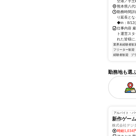
空港／宇土
熊本県八代
勤務時間詳細
り延長とな
◆in：8/12(
仕事内容 
ト運営スタ
れた皆様に
業界未経験者歓
フリーター歓迎
経験者歓迎
ブ
勤務地も選
アルバイト・パ
新作ゲー
株式会社デジ
時給1,034