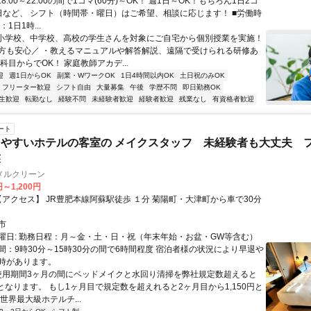
18:00～22:00の間で1コマ(60分)～OK！ 週1日～OK！もちろん1日2コ
日など、 シフト（時間帯・曜日）はご希望、相談に応じます！ ■労働時
1日1時...
 小学校、中学校、高校の学生さんを対象にご自宅から個別授業を実施！
方も安心／ ・教えるマニュアルや解答解説、遠隔で受けられる研修あ
科目からでOK！ 家庭教師アカデ...
迎
週1日からOK
副業・WワークOK
1日4時間以内OK
土日祝のみOK
フリーター歓迎
シフト自由
大量募集
午後
学歴不問
即日勤務OK
生歓迎
転勤なし
経験不問
未経験者歓迎
経験者歓迎
残業なし
有資格者歓迎
ート
やすいホテルの客室の メイクスタッフ 未経験者も大丈夫 
蘇
メルクリーン
円～1,200円
市
曜日: 勤務日程：月～金・土・日・祝（年末年始・お盆・GW等含む）
間：9時30分～15時30分の間で6時間程度 宿泊者様の状況により早退や
時があります。
 使用期間3ヶ月の間にベッドメイクと水回り清掃を弊社規定数超えると
/時となります。 もし1ヶ月目で規定数を超えれると2ヶ月目から1,150円と
世界最大級ホテルチ...