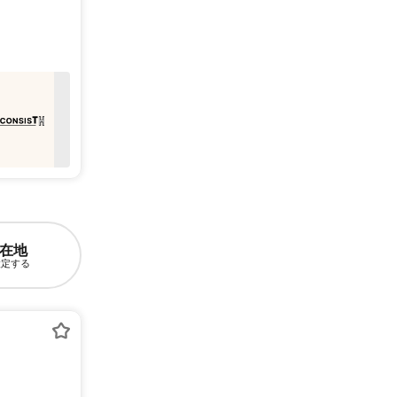
在地
設定する