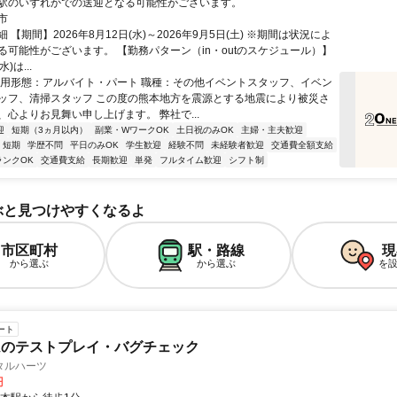
駅のいずれかでの送迎となる可能性がございます。
市
 【期間】2026年8月12日(水)～2026年9月5日(土) ※期間は状況によ
る可能性がございます。 【勤務パターン（in・outのスケジュール）】
水)は...
雇用形態：アルバイト・パート 職種：その他イベントスタッフ、イベン
ッフ、清掃スタッフ この度の熊本地方を震源とする地震により被災さ
、心よりお見舞い申し上げます。 弊社で...
迎
短期（3ヵ月以内）
副業・WワークOK
土日祝のみOK
主婦・主夫歓迎
短期
学歴不問
平日のみOK
学生歓迎
経験不問
未経験者歓迎
交通費全額支給
ランクOK
交通費支給
長期歓迎
単発
フルタイム歓迎
シフト制
ぶと見つけやすくなるよ
市区町村
駅・路線
現
から選ぶ
から選ぶ
を
ート
ムのテストプレイ・バグチェック
タルハーツ
円