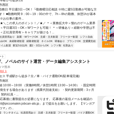
熊本駅から徒歩1分
市西区
■勤務日 平日週3日～OK！ └勤務曜日応相談 ※特に週5日勤務が可能な方
！ ■勤務時間 9：00～19：00の中で、7h～8hの勤務、休憩1hが基本
※お仕事の案件...
＼★＼この求人のポイント！／★／ ＊＜業務拡大中＞憧れのゲーム業界
＊＜平日週3日～OK＞Wワークも可能！ ＊＜研修あり＞経験や学歴は不
＊＜正社員登用有＞キャリアが築ける！...
社員登用あり
副業・WワークOK
主婦・主夫歓迎
フリーター歓迎
シフト自由
のみOK
未経験者歓迎
経験者歓迎
ネイルOK
研修あり
ブランクOK
交通費支給
タイム歓迎
駅近5分以内
週2・3日からOK
シフト制
社割あり
ート
ガ、ノベルのサイト運営・データ編集アシスタント
コマ熊本
0円以上
セス 平成駅から徒歩７分／車・バイク通勤OK(駐車場完備)
市南区
10:00～19:00 （実働8時間／休憩1時間 13:00～14:00） ・固定時間
が発生する場合があります（残業代別途支給） ・契約更新期間：3ヶ月
契約社員・...
※応募後に書類提出が必要になります。 応募後の返信メールを確認の
uit@piccomakm.jobcan-ats.jp」まで提出をお願いします。 【マンガア
マ』の...
迎
ランチタイム
社員登用あり
主婦・主夫歓迎
フリーター歓迎
バイク通勤OK