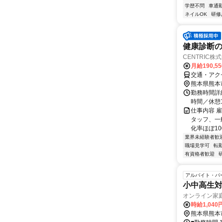
学歴不問
車通勤
ネイルOK
研修
健康診断
CENTRIC
月給190,5
交通・アク
熊本県熊本
勤務時間詳細
時間／休憩
仕事内容 
タッフ、一
化率ほぼ10
業界未経験者歓
職場見学可
転
有資格者歓迎
アルバイト・パ
小中高生
オンライン家
時給1,040
熊本県熊本