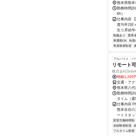
熊本県熊本
勤務時間詳細
8h）
仕事内容 【
賞与年2回
生 □ 昇給年
制服あり
業界
車通勤OK
転勤
有資格者歓迎
アルバイト・パ
リモート可
株式会社Gravi
時給1,20
交通・アク
熊本県八代
勤務時間詳細
タイム（週
仕事内容 
熊本在住の
ートスタッフ 
変形労働時間制
未経験者歓迎
フルタイム歓迎