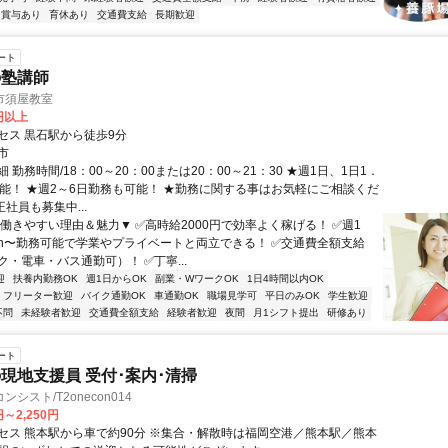
賞与あり
育休あり
交通費支給
長期歓迎
ート
の塾講師
市須屋教室
0円以上
セス 黒石駅から徒歩9分
市
 勤務時間/18：00～20：00または20：00～21：30 ★週1日、1日1．
可能！ ★週2～6日勤務も可能！ ★勤務に関する事はお気軽にご相談くだ
正社員も募集中...
▼働きやすい理由＆魅力▼ ✅高時給2000円で効率よく稼げる！ ✅週1
.5h〜勤務可能で学業やプライベートと両立できる！ ✅交通費全額支給
・電車・バス通勤可）！ ✅丁寧...
迎
扶養内勤務OK
週1日からOK
副業・WワークOK
1日4時間以内OK
フリーター歓迎
バイク通勤OK
車通勤OK
職場見学可
平日のみOK
学生歓迎
不問
未経験者歓迎
交通費全額支給
経験者歓迎
夜間
月1シフト提出
研修あり
ート
現地支援員 受付･案内･清掃
シスト/T2onecon014
円～2,250円
セス 熊本駅から車で約90分 ※集合・解散時は福岡空港／熊本駅／熊本