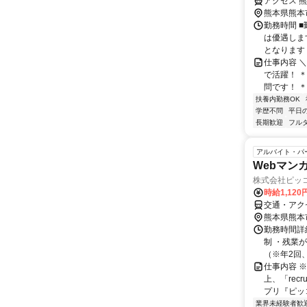
アクセス 
熊本県熊本
勤務時間 
は優遇します
となります 
仕事内容 
で活躍！ 
問です！ 
扶養内勤務OK
学歴不問
平日
長期歓迎
フル
アルバイト・パ
Webマン
株式会社ピッ
時給1,12
交通・アク
熊本県熊本
勤務時間詳細 
制 ・残業
（※年2回、
仕事内容 
上、「recr
プリ『ピッコ
業界未経験者歓