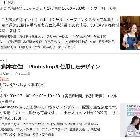
市中央区
 総労働時間：1ヶ月あたり173時間 10:00～23:00 （シフト制、実働
 この求人のポイント 】 □ 11月OPEN！オープニングスタッフ募集！ □
＋完全週休2日制＋手当充実◎ □ 若手活躍！20代店長、30代AMも多数誕
4回！店舗拡...
未経験者歓迎
資格取得支援あり
フリーター歓迎
バイク通勤OK
学歴不問
なし
経験不問
未経験者歓迎
住宅手当あり
交通費全額支給
午前
経験者歓迎
食費補助あり
研修あり
夕方
賞与あり
ブランクOK
ート
(熊本在住) Photoshopを使用したデザイン
ty Craft 八代工場
0円以上
セス JR八代駅より車で5分
市
 8：00〜17：00 10：00〜19：00 （実働8時間、休憩1時間） ●フル
5日勤務）
Photoshopを使った画像の切り抜きやテンプレート配置が主な業務です。
方限定でリモート勤務も可能です。 ・出社スタッフ 時給1200円 ・リモ
時給1150円 ...
社員登用あり
フリーター歓迎
バイク通勤OK
学歴不問
車通勤OK
経験者歓迎
ブランクOK
オープニングスタッフ
交通費支給
長期歓迎
ピアスOK
服装自由
髪型・髪色自由