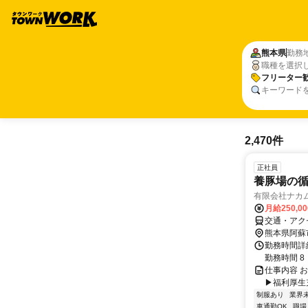
熊本県
勤務
職種を選択
フリーター
キーワード
2,470件
正社員
養豚場の
有限会社ナカ
月給250,0
交通・アク
熊本県阿蘇
勤務時間詳細
勤務時間 8
仕事内容 お
▶福利厚生充実！
制服あり
業界
車通勤OK
職場