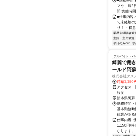
■勤務時間 
マや、週2
間 実働時間：
■仕事内容
＼未経験の
り！ ・得意
業界未経験者歓
主婦・主夫歓迎
平日のみOK
学
アルバイト・パ
綺麗で働き
ールド阿
株式会社ダス
時給1,150
アクセス: 【アクセス】 JR豊肥本線阿蘇駅徒歩 １分 菊陽町・大津町から車で30分
程度
熊本県阿蘇
勤務時間・
基本勤務時
残業がある
仕事内容:
1,150円
なります。 