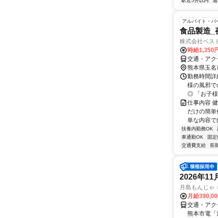
駅近5分以内
週
アルバイト・パ
食品製造_
株式会社ベス
時給1,350
交通・アク
熊本県玉名
勤務時間詳細
様の風邪で
◎ 「お子様
仕事内容 
だけの簡単
単な内容でほ
扶養内勤務OK
車通勤OK
固定
交通費支給
長
2026年
月島もんじゃ もへ
月給390,0
交通・アク
熊本市電「