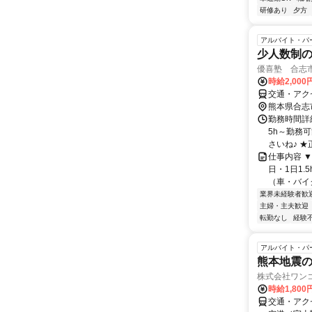
研修あり
夕方
アルバイト・パ
少人数制
優喜塾 合志
時給2,00
交通・アク
熊本県合志
勤務時間詳細
5h～勤務
さいね♪ ★
仕事内容 
日・1日1
（車・バイク
業界未経験者歓
主婦・主夫歓迎
転勤なし
経験
アルバイト・パ
熊本地震の
株式会社ワンコン
時給1,800
交通・アク