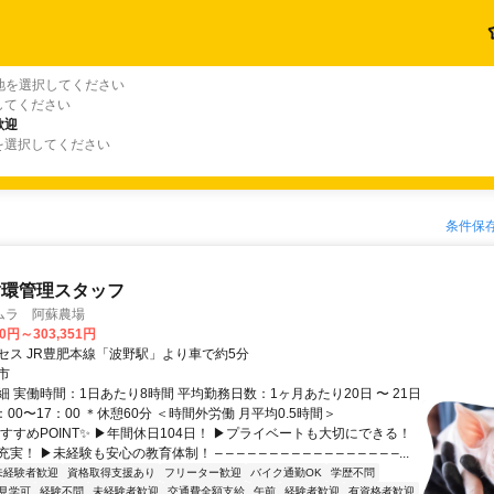
地を選択してください
してください
歓迎
を選択してください
条件保
循環管理スタッフ
ムラ 阿蘇農場
00円～303,351円
セス JR豊肥本線「波野駅」より車で約5分
市
 実働時間：1日あたり8時間 平均勤務日数：1ヶ月あたり20日 〜 21日
：00〜17：00 ＊休憩60分 ＜時間外労働 月平均0.5時間＞
すすめPOINT✨ ▶年間休日104日！ ▶プライベートも大切にできる！
 ▶未経験も安心の教育体制！ – – – – – – – – – – – – – – – – –...
未経験者歓迎
資格取得支援あり
フリーター歓迎
バイク通勤OK
学歴不問
見学可
経験不問
未経験者歓迎
交通費全額支給
午前
経験者歓迎
有資格者歓迎