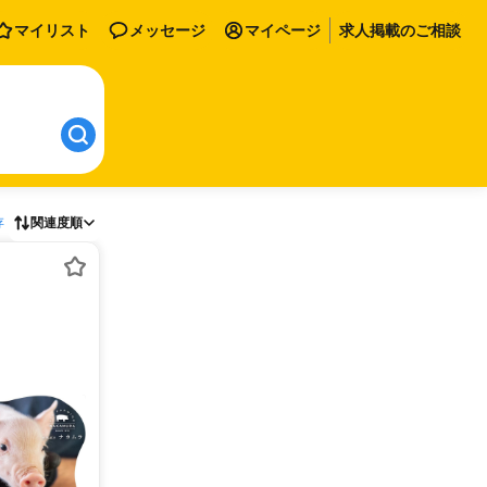
マイリスト
メッセージ
マイページ
求人掲載のご相談
存
関連度順