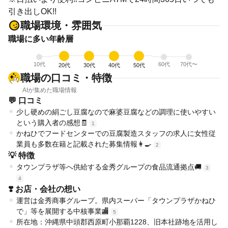
引き出しOK!!
職場環境・雰囲気
職場に多い年齢層
10代
60代
70代〜
20代
30代
40代
50代
職場の口コミ・特徴
AIが集めた職場情報
💬 口コミ
少し硬めの絹ごし豆腐なので麻婆豆腐などの調理に使いやすい
という購入者の感想🧾
1
かねひでフードセンターでの豆腐製造スタッフの求人に女性従
業員も多数在籍と記載された募集情報👩‍🍳
2
💡 特徴
タウンプラザ等へ供給する金秀グループの食品流通拠点🚚
3
4
❣️ お店・会社の想い
運営は金秀商事グループ。県内スーパー「タウンプラザかねひ
で」等を展開する中核事業🏬
5
所在地：沖縄県中頭郡西原町小那覇1228、旧本社跡地を活用し