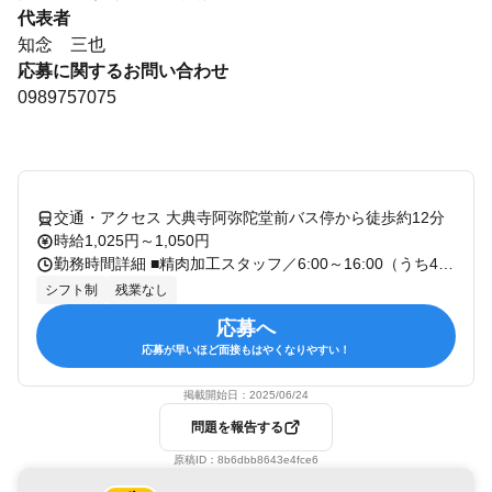
代表者
知念 三也
応募に関するお問い合わせ
0989757075
交通・アクセス 大典寺阿弥陀堂前バス停から徒歩約12分
時給1,025円～1,050円
勤務時間詳細 ■精肉加工スタッフ／6:00～16:00（うち4～7ｈ） ■精肉加工スタッフ（清掃メイン）／13:00～17:00（4ｈ） └こちらの時間帯は主なお仕事は清掃となっております。 ※時間の相談等、面接時にご相談下さい♪
シフト制
残業なし
応募へ
応募が早いほど面接もはやくなりやすい！
掲載開始日：
2025/06/24
問題を報告する
原稿ID：
8b6dbb8643e4fce6