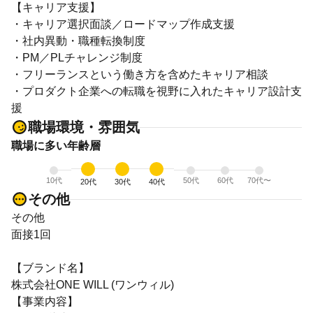
【キャリア支援】
・キャリア選択面談／ロードマップ作成支援
・社内異動・職種転換制度
・PM／PLチャレンジ制度
・フリーランスという働き方を含めたキャリア相談
・プロダクト企業への転職を視野に入れたキャリア設計支
援
職場環境・雰囲気
職場に多い年齢層
10代
50代
60代
70代〜
20代
30代
40代
その他
その他
面接1回
【ブランド名】
株式会社ONE WILL (ワンウィル)
【事業内容】