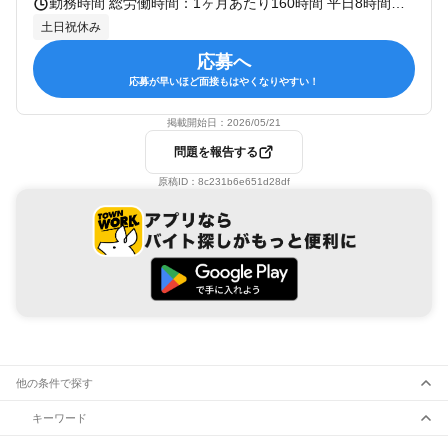
勤務時間 総労働時間：1ヶ月あたり160時間 平日8時間を基本とし、月の稼働日数により変動（160時間前後） 9：00～18：00（所定労働時間：8時間00分） ※上記は基本的な勤務時間です。プロジェクト先での勤務の場合は常駐先の就業時間に準じます。 ※1年単位の変形労働時間制（週の総労働時間40時間以内） ※平均残業時間7時間
土日祝休み
応募へ
応募が早いほど面接もはやくなりやすい！
掲載開始日：
2026/05/21
問題を報告する
原稿ID：
8c231b6e651d28df
他の条件で探す
キーワード