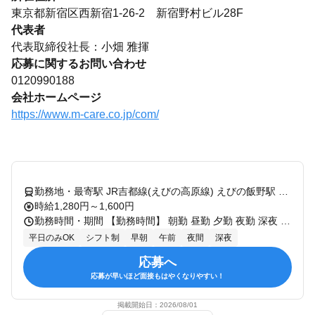
東京都新宿区西新宿1-26-2 新宿野村ビル28F
代表者
代表取締役社長：小畑 雅揮
応募に関するお問い合わせ
0120990188
会社ホームページ
https://www.m-care.co.jp/com/
勤務地・最寄駅 JR吉都線(えびの高原線) えびの飯野駅 から車で15分 JR吉都線(えびの高原線) 都城駅 ・車通勤OK (※無料駐車場あり)
時給1,280円～1,600円
勤務時間・期間 【勤務時間】 朝勤 昼勤 夕勤 夜勤 深夜 下記のシフト制 （※夜勤・準夜勤は1～2日ほど） ①日勤 ●7:00～16:00 実働8時間 休憩1時間 ②早番 ●8:00～17:00 実働8時間 休憩1時間 ③遅番 ●10:30～19:30 実働8時間 休憩1時間 ④準夜勤 ●15:00～24:00 実働8時間 休憩1時間 ⑤深夜 ●0:00～9:00 実働8時間 休憩1時間 【勤務期間】 長期 試用期間：試用期間：6ヶ月
平日のみOK
シフト制
早朝
午前
夜間
深夜
応募へ
応募が早いほど面接もはやくなりやすい！
掲載開始日：
2026/08/01