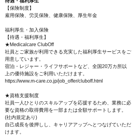
待遇・福利厚生
【保険制度】
雇用保険、労災保険、健康保険、厚生年金
福利厚生・加入保険
【待遇・福利厚生】
★Medicalcare ClubOff
社員とご家族が利用できる充実した福利厚生サービスをご
用意しています。
宿泊・レジャー・ライフサポートなど、全国20万カ所以
上の優待施設をご利用いただけます。
https://www.m-care.co.jp/job_offer/cluboff.html
★資格支援制度
社員一人ひとりのスキルアップを応援するため、業務に必
要な資格の取得費用を一部または全額サポートします。
(社内規定あり)
自己成長を後押しし、キャリアアップへとつなげていただ
けます。