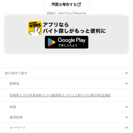
問題を報告する
原稿ID：
8e9772cc789ade3e
他の条件で探す
勤務地
宮崎県
えびの市
真幸駅
えびの飯野駅
えびの上江駅
えびの駅
京町温泉駅
特徴
雇用形態
キーワード