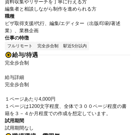
資料収集やリサーチを丁寧に行える方
編集者と相談しながら制作を進められる方
職種
ビザ取得支援/代行、編集/エディター（出版/印刷/著述
業）、業務企画
仕事の特徴
フルリモート
完全歩合制
駅近5分以内
給与/待遇
完全歩合制
給与詳細
完全歩合制
１ページあたり4,000円
１ページは1200文字程度、全体で３００ページ程度の書
籍を３－４か月程度での作成を想定しています。
試用期間
試用期間なし