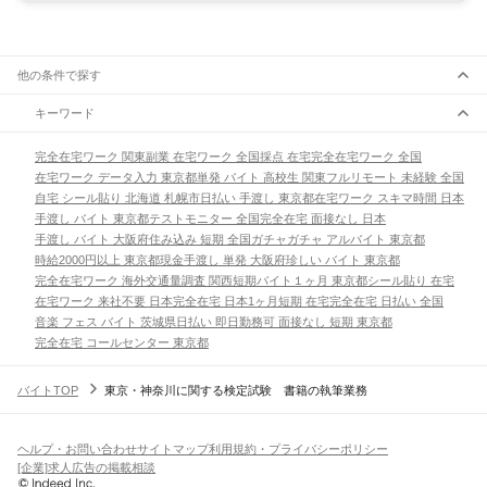
他の条件で探す
キーワード
完全在宅ワーク 関東
副業 在宅ワーク 全国
採点 在宅
完全在宅ワーク 全国
在宅ワーク データ入力 東京都
単発 バイト 高校生 関東
フルリモート 未経験 全国
自宅 シール貼り 北海道 札幌市
日払い 手渡し 東京都
在宅ワーク スキマ時間 日本
手渡し バイト 東京都
テストモニター 全国
完全在宅 面接なし 日本
手渡し バイト 大阪府
住み込み 短期 全国
ガチャガチャ アルバイト 東京都
時給2000円以上 東京都
現金手渡し 単発 大阪府
珍しい バイト 東京都
完全在宅ワーク 海外
交通量調査 関西
短期バイト１ヶ月 東京都
シール貼り 在宅
在宅ワーク 来社不要 日本
完全在宅 日本
1ヶ月短期 在宅
完全在宅 日払い 全国
音楽 フェス バイト 茨城県
日払い 即日勤務可 面接なし 短期 東京都
完全在宅 コールセンター 東京都
バイトTOP
東京・神奈川に関する検定試験 書籍の執筆業務
ヘルプ・お問い合わせ
サイトマップ
利用規約・プライバシーポリシー
[企業]求人広告の掲載相談