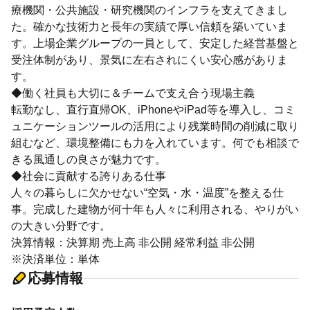
療機関・公共施設・研究機関のインフラを支えてきまし
た。確かな技術力と長年の実績で厚い信頼を築いていま
す。上場企業グループの一員として、安定した経営基盤と
受注体制があり、景気に左右されにくい安心感がありま
す。
◆働く社員も大切に＆チームで支え合う現場主義
転勤なし、直行直帰OK、iPhoneやiPad等を導入し、コミ
ュニケーションツールの活用により残業時間の削減に取り
組むなど、環境整備にも力を入れています。何でも相談で
きる風通しの良さが魅力です。
◆社会に貢献する誇りある仕事
人々の暮らしに欠かせない“空気・水・温度”を整える仕
事。完成した建物が何十年も人々に利用される、やりがい
の大きい分野です。
決算情報：決算期 売上高 非公開 経常利益 非公開
※決済単位：単体
応募情報