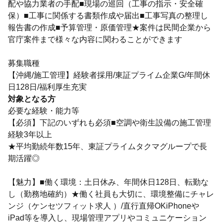
配や協力業者の手配■現場の巡回（工事の指示・安全確
保）■工事に関係する書類作成や届出■工事写真の整理し
報告書の作成■予算管理・原価管理★案件は民間企業から
官庁案件まで様々な内容に関わることができます
募集職種
【沖縄/施工管理】経験者採用/東証プライム企業G/年間休
日128日/福利厚生充実
対象となる方
必要な経験・能力等
【必須】下記のいずれも必須■空調や衛生設備の施工管理
経験3年以上
★平均勤続年数15年、東証プライムタクマグループで長
期活躍◎
【魅力】■働く環境：土日休み、年間休日128日、転勤な
し（勤務地確約）★働く社員も大切に、環境整備にチャレ
ンジ（ケンセツフィット求人 ）/直行直帰OKiPhoneや
iPad等を導入し、現場管理アプリやコミュニケーション