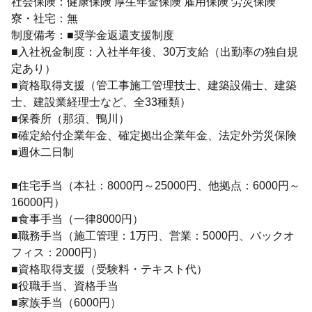
社会保険：健康保険 厚生年金保険 雇用保険 労災保険
寮・社宅：無
制度備考：■奨学金返還支援制度
■入社祝金制度：入社半年後、30万支給（出勤率の独自規
定あり）
■資格取得支援（管工事施工管理技士、建築設備士、建築
士、建設業経理士など、全33種類）
■保養所（那須、鴨川）
■確定給付企業年金、確定拠出企業年金、法定外労災保険
■週休二日制
■住宅手当（本社：8000円～25000円、他拠点：6000円～
16000円）
■食事手当（一律8000円）
■職務手当（施工管理：1万円、営業：5000円、バックオ
フィス：2000円）
■資格取得支援（受験料・テキスト代）
■役職手当、資格手当
■家族手当（6000円）