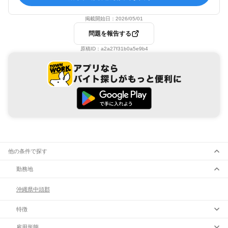
掲載開始日：
2026/05/01
問題を報告する
原稿ID：
a2a27f31b0a5e9b4
他の条件で探す
勤務地
沖縄県
中頭郡
特徴
雇用形態