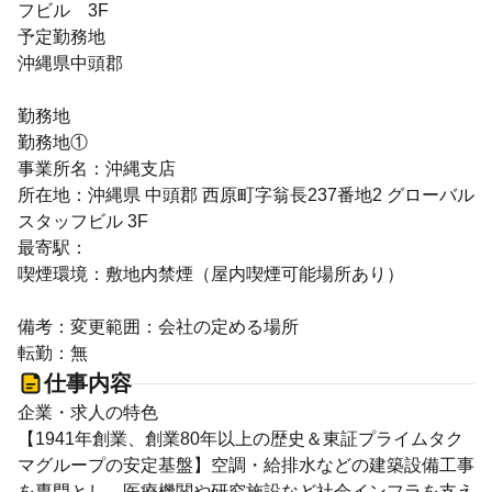
フビル 3F
予定勤務地
沖縄県中頭郡
勤務地
勤務地①
事業所名：沖縄支店
所在地：沖縄県 中頭郡 西原町字翁長237番地2 グローバル
スタッフビル 3F
最寄駅：
喫煙環境：敷地内禁煙（屋内喫煙可能場所あり）
備考：変更範囲：会社の定める場所
転勤：無
仕事内容
企業・求人の特色
【1941年創業、創業80年以上の歴史＆東証プライムタク
マグループの安定基盤】空調・給排水などの建築設備工事
を専門とし、医療機関や研究施設など社会インフラを支え