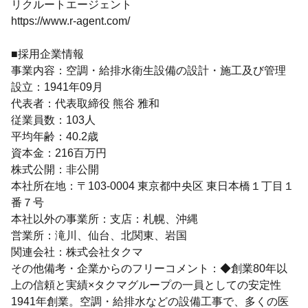
リクルートエージェント
https://www.r-agent.com/
■採用企業情報
事業内容：空調・給排水衛生設備の設計・施工及び管理
設立：1941年09月
代表者：代表取締役 熊谷 雅和
従業員数：103人
平均年齢：40.2歳
資本金：216百万円
株式公開：非公開
本社所在地：〒103-0004 東京都中央区 東日本橋１丁目１
番７号
本社以外の事業所：支店：札幌、沖縄
営業所：滝川、仙台、北関東、岩国
関連会社：株式会社タクマ
その他備考・企業からのフリーコメント：◆創業80年以
上の信頼と実績×タクマグループの一員としての安定性
1941年創業。空調・給排水などの設備工事で、多くの医