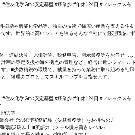
】#住友化学Grの安定基盤 #残業少 #年休124日 #フレックス有
水性樹脂や機能化学品等、独自の技術で幅広い産業を支える住友
ーです。世界的に高いシェアを誇るそんな当社にて経理職をご
単体・連結決算、原価計算、税務申告、開示業務等をお任せしま
営計画の策定支援や海外拠点の管理など、経営に近いフィール
ます。■少数精鋭の環境で、裁量を持って業務に取り組める社風
もと、経理のプロとしてスキルアップを目指せます。
】#住友化学Grの安定基盤 #残業少 #年休124日 #フレックス有
方
・能力等
事業会社での経理実務経験（決算業務等）をお持ちの方
商簿記2級以上 ■英語力（メール読み書きレベル）
で腰を据えて長く働きたい方歓迎します！