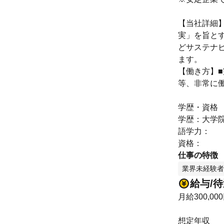
【当社詳細】
実」を旨と
どサステナ
ます。
【働き方】■
等、非常に
学歴・資格
学歴：大学院
語学力：
資格：
仕事の特徴
業界未経験者
給与/
月給300,00
想定年収