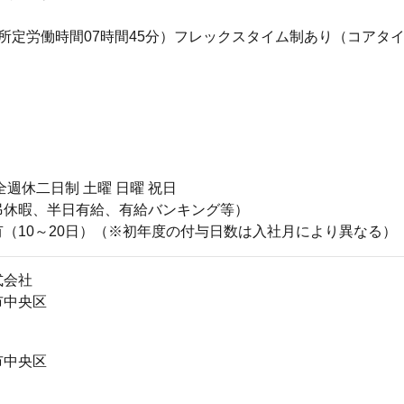
所定労働時間07時間45分）フレックスタイム制あり（コアタ
全週休二日制 土曜 日曜 祝日
弔休暇、半日有給、有給バンキング等）
（10～20日）（※初年度の付与日数は入社月により異なる）
式会社
市中央区
市中央区