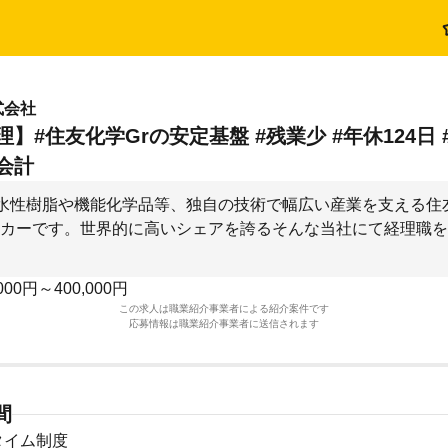
式会社
理】#住友化学Grの安定基盤 #残業少 #年休124日
会計
水性樹脂や機能化学品等、独自の技術で幅広い産業を支える住
カーです。世界的に高いシェアを誇るそんな当社にて経理職を
000円～400,000円
この求人は職業紹介事業者による紹介案件です
応募情報は職業紹介事業者に送信されます
間
タイム制度