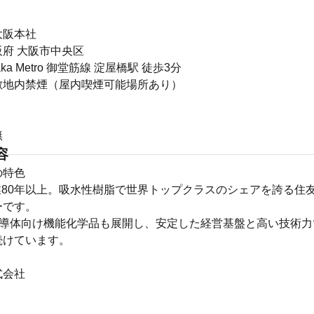
大阪本社
府 大阪市中央区
ka Metro 御堂筋線 淀屋橋駅 徒歩3分
敷地内禁煙（屋内喫煙可能場所あり）
無
容
の特色
創業80年以上。吸水性樹脂で世界トップクラスのシェアを誇る住
ーです。
半導体向け機能化学品も展開し、安定した経営基盤と高い技術力
続けています。
式会社