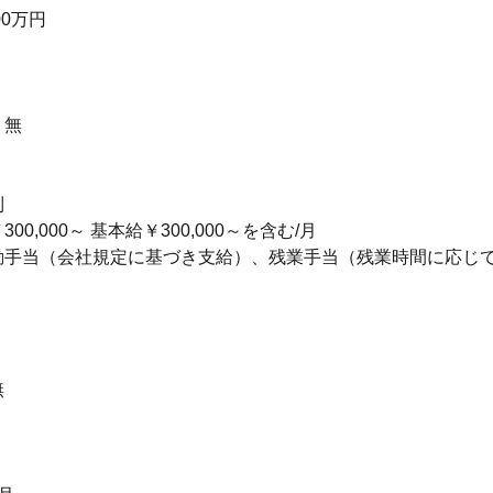
00万円
：無
制
00,000～ 基本給￥300,000～を含む/月
勤手当（会社規定に基づき支給）、残業手当（残業時間に応じ
無
り