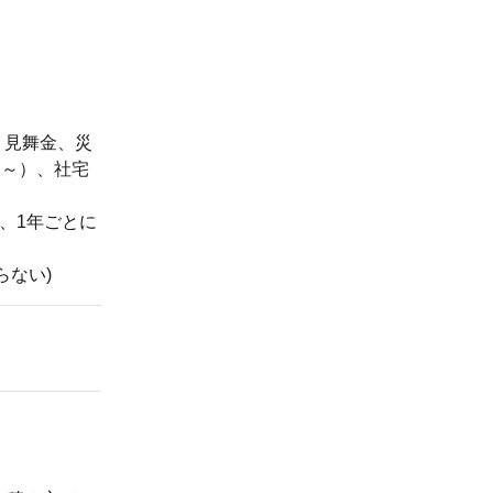
、見舞金、災
円～）、社宅
、1年ごとに
らない)