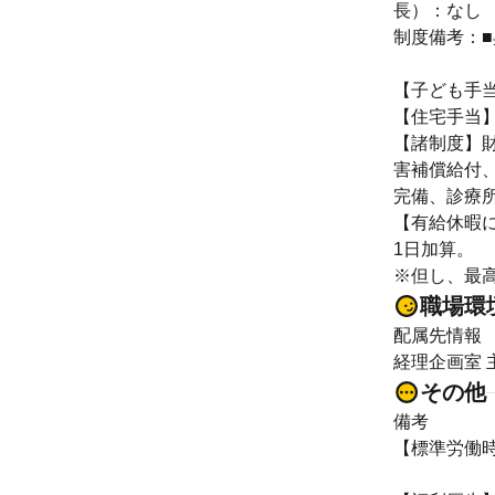
長）：なし
制度備考：■
【子ども手当】
【住宅手当】 
【諸制度】
害補償給付
完備、診療
【有給休暇に
1日加算。
※但し、最高
職場環
配属先情報
経理企画室 
その他
備考
【標準労働時間