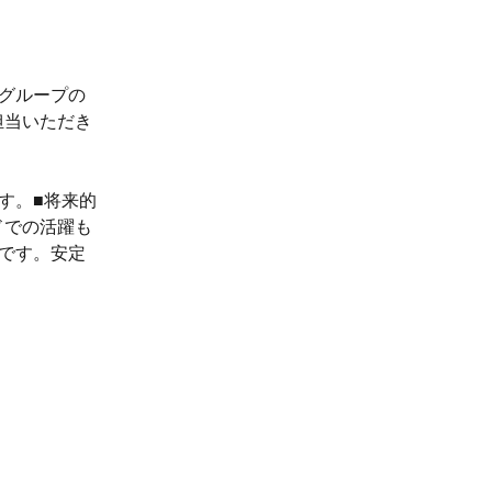
グループの
担当いただき
す。■将来的
ドでの活躍も
です。安定