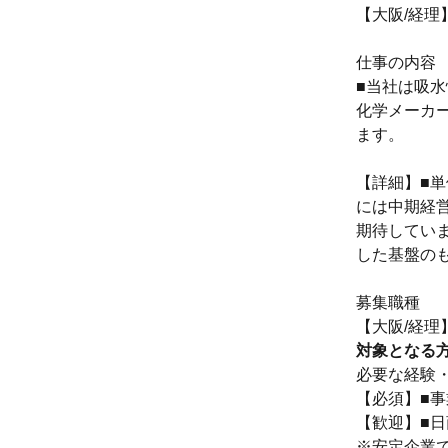
【大阪/経理
仕事の内容
■当社は吸
化学メーカ
ます。
【詳細】■
には中期経
期待してい
した基盤の
募集職種
【大阪/経理
対象となる
必要な経験
【必須】■
【歓迎】■日
※安定企業