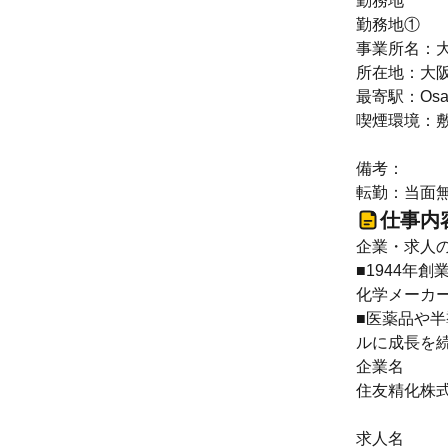
勤務地
勤務地①
事業所名：
所在地：大阪
最寄駅：Osa
喫煙環境：
備考：
転勤：当面
仕事内
企業・求人
■1944年
化学メーカ
■医薬品や
ルに成長を
企業名
住友精化株
求人名