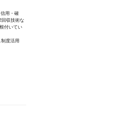
「信用・確
2回収技術な
根付いてい
ス制度活用