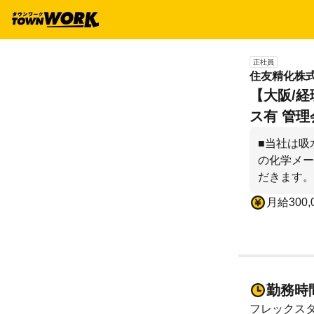
正社員
住友精化株
【大阪/経
ス有 管理
■当社は吸
の化学メー
だきます。
月給300,
勤務時
フレックス