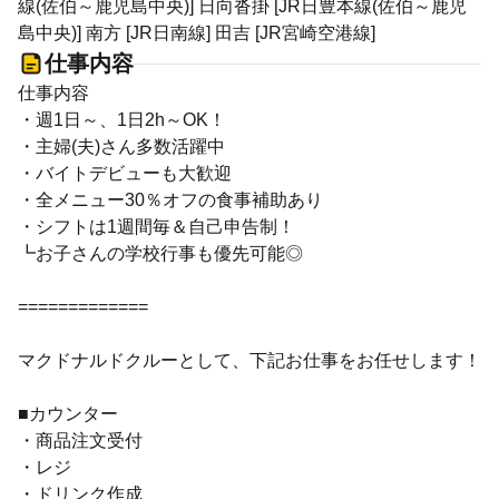
線(佐伯～鹿児島中央)] 日向沓掛 [JR日豊本線(佐伯～鹿児
島中央)] 南方 [JR日南線] 田吉 [JR宮崎空港線]
仕事内容
仕事内容
・週1日～、1日2h～OK！
・主婦(夫)さん多数活躍中
・バイトデビューも大歓迎
・全メニュー30％オフの食事補助あり
・シフトは1週間毎＆自己申告制！
┗お子さんの学校行事も優先可能◎
=============
マクドナルドクルーとして、下記お仕事をお任せします！
■カウンター
・商品注文受付
・レジ
・ドリンク作成