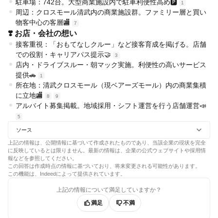
駐車場：742台。大型商業施設内で駐車利便性高め🅿️
1
周辺：クロスモール清武内の商業施設群。ファミリー層と買い
物客中心の客層🏬
7
❣️ お店・会社の想い
接客重視：「おもてなしクルー」など接客育成を掲げる。店舗
での役割・キャリアパス提示🤝
3
店内・ドライブスルー・朝マック実施。利便性の高いサービス
提供🚗
1
所在地：清武クロスモール（現ベアーズモール）内の商業集積
に立地🏬
8
9
アルバイト募集掲載。地域採用・シフト運営を行う店舗運営📣
5
ソース
上記の情報は、公開情報に基づいて作成されたものであり、当該企業の現状を完全
に反映しているとは限りません。最新の情報は、企業の公式ウェブサイトや採用情
報などを参照してください。
この回答は作成時点の情報に基づいており、将来変更される可能性があります。
この機能は、Indeedによって提供されています。
上記の情報について満足していますか？
満足
不満