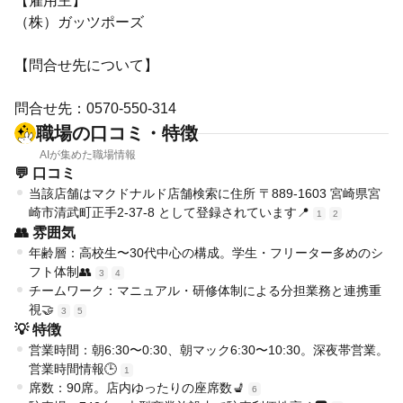
【雇用主】
（株）ガッツポーズ
【問合せ先について】
問合せ先：0570-550-314
職場の口コミ・特徴
AIが集めた職場情報
💬 口コミ
当該店舗はマクドナルド店舗検索に住所 〒889-1603 宮崎県宮
崎市清武町正手2-37-8 として登録されています📍
1
2
👥 雰囲気
年齢層：高校生〜30代中心の構成。学生・フリーター多めのシ
フト体制👥
3
4
チームワーク：マニュアル・研修体制による分担業務と連携重
視🤝
3
5
💡 特徴
営業時間：朝6:30〜0:30、朝マック6:30〜10:30。深夜帯営業。
営業時間情報🕒
1
席数：90席。店内ゆったりの座席数💺
6