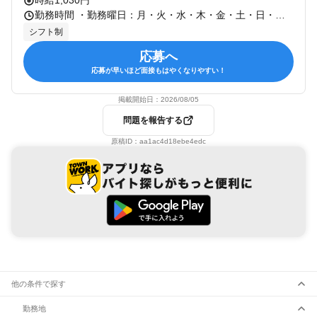
時給1,030円
勤務時間 ・勤務曜日：月・火・水・木・金・土・日・祝 ・勤務時間： [1] 06:30～00:30 [2] 06:30～00:30 [3] 06:30～00:30 上記の勤務時間は店舗の営業時間になります。 基本は1週間単位での希望スケジュール提出となります。 ご自身の予定に合わせた、希望スケジュール提出できます！ 「主婦（主夫）」の方歓迎。朝から夕方までの勤務でも可能。幅広い時間帯での勤務できる方歓迎。 ～例：5時30分～9時や9時～14時14時～18時21時～1時30分など 急用などにも対応できるようにしております。
シフト制
応募へ
応募が早いほど面接もはやくなりやすい！
掲載開始日：
2026/08/05
問題を報告する
原稿ID：
aa1ac4d18ebe4edc
他の条件で探す
勤務地