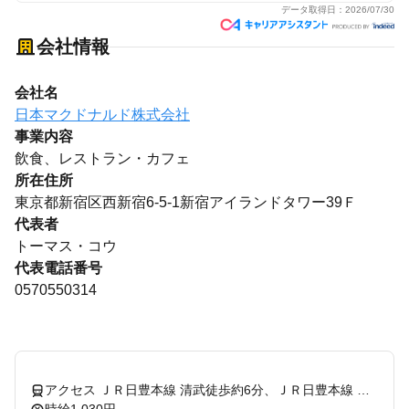
データ取得日：
2026/07/30
会社情報
会社名
日本マクドナルド株式会社
事業内容
飲食、レストラン・カフェ
所在住所
東京都新宿区西新宿6-5-1新宿アイランドタワー39Ｆ
代表者
トーマス・コウ
代表電話番号
0570550314
アクセス ＪＲ日豊本線 清武徒歩約6分、ＪＲ日豊本線 加納（宮崎県）徒歩約36分、ＪＲ日豊本線 日向沓掛徒歩約64分 清武 [JR日豊本線(佐伯～鹿児島中央)] 加納 [JR日豊本線(佐伯～鹿児島中央)] 日向沓掛 [JR日豊本線(佐伯～鹿児島中央)] 南方 [JR日南線] 田吉 [JR宮崎空港線]