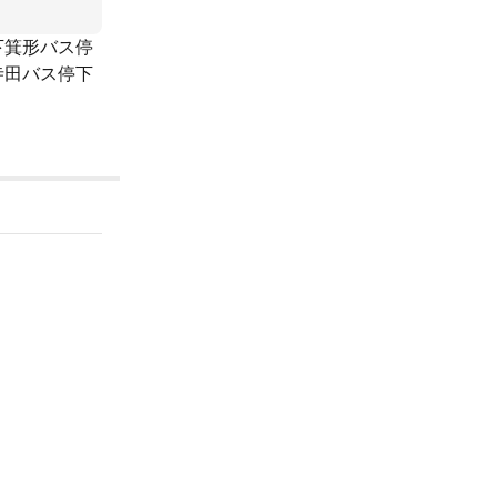
下箕形バス停
寺田バス停下