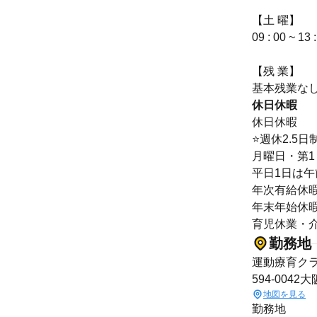
【土 曜】
09 : 00 ~ 
【残 業】
基本残業な
休日休暇
休日休暇
⭐️週休2.5日
月曜日・第1
平日1日は
年次有給休
年末年始休
育児休業・
勤務地
運動療育ク
594-0042
地図を見る
勤務地