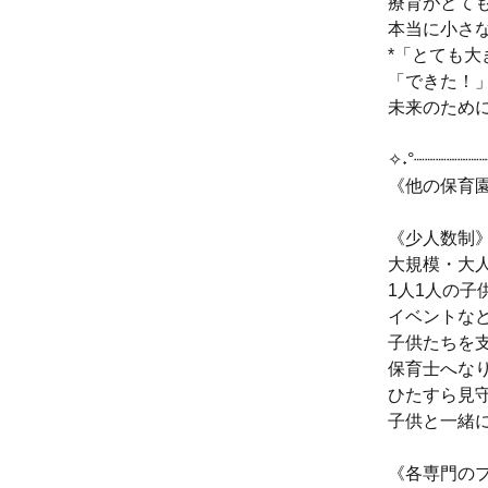
療育がとて
本当に小さ
*「とても大
「できた！
未来のため
✧˖°┈┈┈┈┈┈
《他の保育
《少人数制
大規模・大
1人1人の
イベントな
子供たちを
保育士へな
ひたすら見
子供と一緒
《各専門の