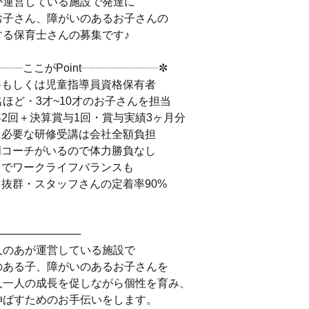
が運営している施設で発達に
お子さん、障がいのあるお子さんの
する保育士さんの募集です♪
┈┈ここがPoint┈┈┈┈┈┈┈✼
格もしくは児童指導員資格保有者
名ほど・3才~10才のお子さんを担当
2回＋決算賞与1回・賞与実績3ヶ月分
に必要な研修受講は会社全額負担
門コーチがいるので体力勝負なし
しでワークライフバランスも
抜群・スタッフさんの定着率90%
───────────
人のあが運営している施設で
のある子、障がいのあるお子さんを
人一人の成長を促しながら個性を育み、
伸ばすためのお手伝いをします。