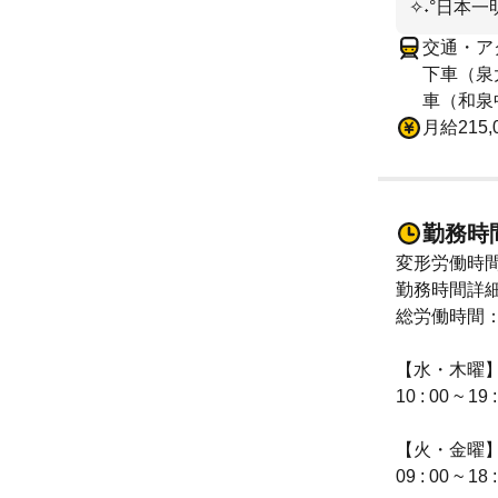
✧˖°日本
交通・ア
下車（泉
車（和泉
月給215,
勤務時
変形労働時
勤務時間詳
総労働時間：
【水・木曜
10 : 00 
【火・金曜
09 : 00 