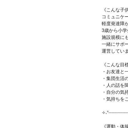
《こんな子
コミュニケ
軽度発達障
3歳から小
施設規模に
一緒にサポ
運営してい
《こんな目
・お友達と
・集団生活
・人の話を
・自分の気
・気持ちを
✧˖°┈┈┈┈┈┈
《運動・体