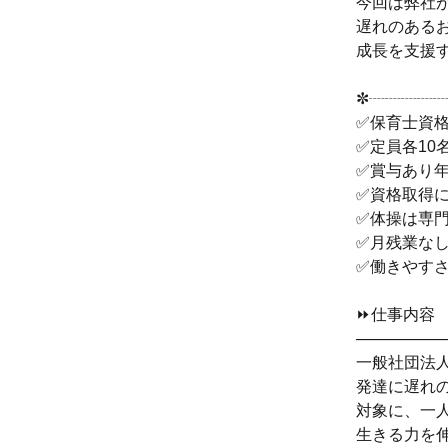
今回は弊社
遅れのある
成長を支援
✼┈┈┈┈┈
✅保育士資
✅定員各10
✅賞与あり年
✅資格取得
✅体操は専
✅月残業な
✅働きやすさ
⏩仕事内容
────────
一般社団法
発達に遅れ
対象に、一
生きる力を