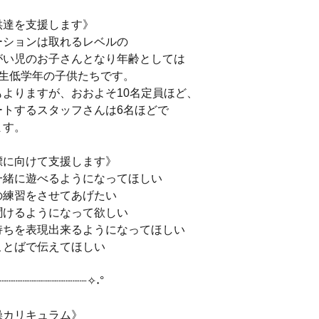
供達を支援します》
ーションは取れるレベルの
がい児のお子さんとなり年齢としては
学生低学年の子供たちです。
もよりますが、おおよそ10名定員ほど、
ートするスタッフさんは6名ほどで
ます。
標に向けて支援します》
一緒に遊べるようになってほしい
の練習をさせてあげたい
聞けるようになって欲しい
持ちを表現出来るようになってほしい
ことばで伝えてほしい
┈┈┈┈┈┈┈┈┈┈┈┈┈✧˖°
操カリキュラム》