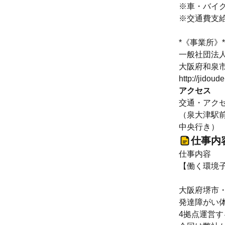
※車・バイ
※交通費支給
*《事業所》*
一般社団法
大阪府和泉市箕
http://jidoud
アクセス
交通・アク
（泉大津駅
中央行き）
仕事内
仕事内容
【働く環境
大阪府堺市
発達障がい
4拠点運営