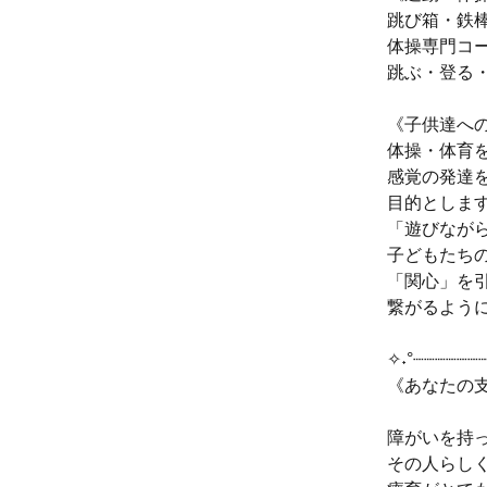
跳び箱・鉄
体操専門コ
跳ぶ・登る
《子供達へ
体操・体育
感覚の発達
目的としま
「遊びなが
子どもたち
「関心」を
繋がるよう
✧˖°┈┈┈┈┈┈
《あなたの
障がいを持
その人らし