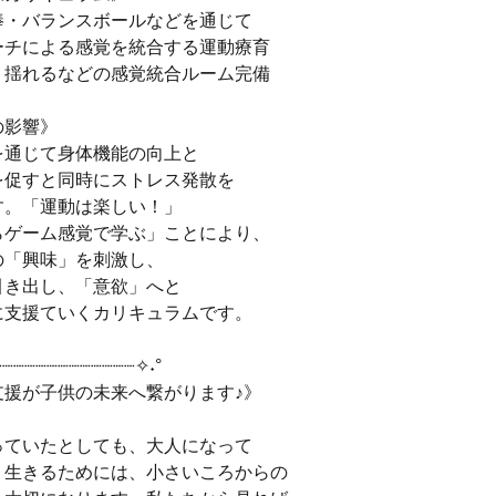
棒・バランスボールなどを通じて
ーチによる感覚を統合する運動療育
・揺れるなどの感覚統合ルーム完備
の影響》
を通じて身体機能の向上と
を促すと同時にストレス発散を
す。「運動は楽しい！」
らゲーム感覚で学ぶ」ことにより、
の「興味」を刺激し、
引き出し、「意欲」へと
に支援ていくカリキュラムです。
┈┈┈┈┈┈┈┈┈┈┈┈┈✧˖°
支援が子供の未来へ繋がります♪》
っていたとしても、大人になって
く生きるためには、小さいころからの