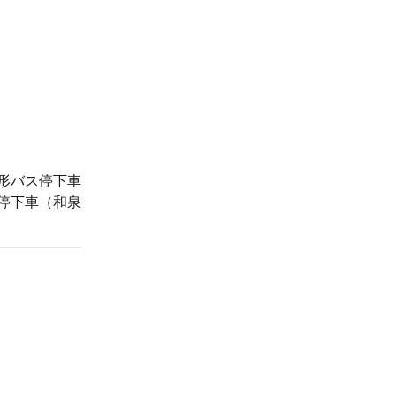
形バス停下車
停下車（和泉