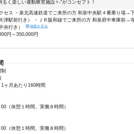
一明るく楽しい運動療育施設✧˖°がコンセプト！
クセス ・泉北高速鉄道でご来所の方 和泉中央駅４番乗り場→
大津駅前行き） ・ＪＲ阪和線でご来所の方 和泉府中車庫前→
地図を見る
中央行き）
000円～350,000円
間
間制
細
1ヶ月あたり160時間
】
~ 19 : 00（休憩１時間、実働８時間）
】
~ 18 : 00（休憩１時間、実働８時間）