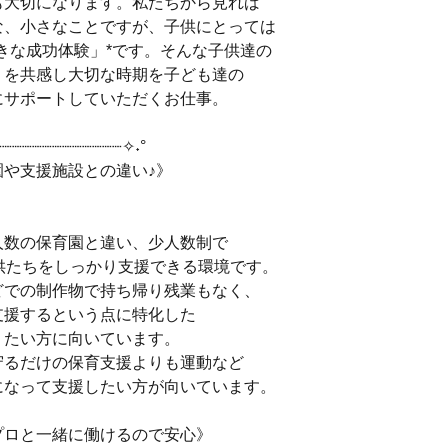
も大切になります。私たちから見れば
な、小さなことですが、子供にとっては
きな成功体験」*です。そんな子供達の
」を共感し大切な時期を子ども達の
にサポートしていただくお仕事。
┈┈┈┈┈┈┈┈┈┈┈┈┈✧˖°
園や支援施設との違い♪》
》
人数の保育園と違い、少人数制で
子供たちをしっかり支援できる環境です。
どでの制作物で持ち帰り残業もなく、
支援するという点に特化した
りたい方に向いています。
守るだけの保育支援よりも運動など
になって支援したい方が向いています。
プロと一緒に働けるので安心》