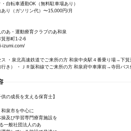
ク・自転車通勤OK（無料駐車場あり）
あり（ガソリン代）〜15,000円/月
人のあ・運動療育クラブのあ和泉
形町1-2-6
ei-izumi.com/
セス ・泉北高速鉄道でご来所の方 和泉中央駅４番乗り場→下箕
前行き） ・ＪＲ阪和線でご来所の方 和泉府中車庫前→寺田バス
容
子供の成長を支える保育士】
・和泉市を中心に
体操及び学習専門療育施設を
する一般社団法人のあ