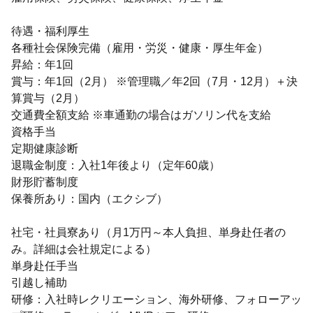
待遇・福利厚生
各種社会保険完備（雇用・労災・健康・厚生年金）
昇給：年1回
賞与：年1回（2月） ※管理職／年2回（7月・12月）＋決
算賞与（2月）
交通費全額支給 ※車通勤の場合はガソリン代を支給
資格手当
定期健康診断
退職金制度：入社1年後より（定年60歳）
財形貯蓄制度
保養所あり：国内（エクシブ）
社宅・社員寮あり（月1万円～本人負担、単身赴任者の
み。詳細は会社規定による）
単身赴任手当
引越し補助
研修：入社時レクリエーション、海外研修、フォローアッ