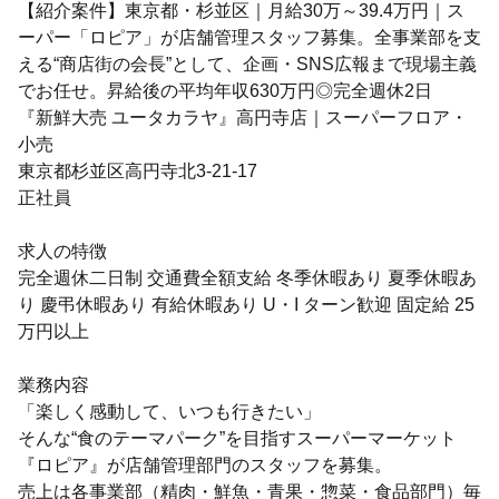
【紹介案件】東京都・杉並区｜月給30万～39.4万円｜ス
ーパー「ロピア」が店舗管理スタッフ募集。全事業部を支
える“商店街の会長”として、企画・SNS広報まで現場主義
でお任せ。昇給後の平均年収630万円◎完全週休2日
『新鮮大売 ユータカラヤ』高円寺店｜スーパーフロア・
小売
東京都杉並区高円寺北3-21-17
正社員
求人の特徴
完全週休二日制 交通費全額支給 冬季休暇あり 夏季休暇あ
り 慶弔休暇あり 有給休暇あり U・I ターン歓迎 固定給 25
万円以上
業務内容
「楽しく感動して、いつも行きたい」
そんな“食のテーマパーク”を目指すスーパーマーケット
『ロピア』が店舗管理部門のスタッフを募集。
売上は各事業部（精肉・鮮魚・青果・惣菜・食品部門）毎