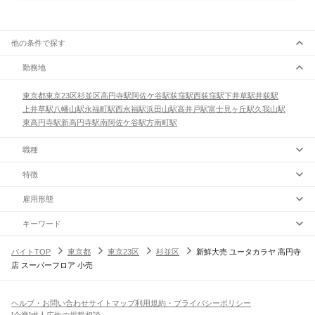
他の条件で探す
勤務地
東京都
東京23区
杉並区
高円寺駅
阿佐ケ谷駅
荻窪駅
西荻窪駅
下井草駅
井荻駅
上井草駅
八幡山駅
永福町駅
西永福駅
浜田山駅
高井戸駅
富士見ヶ丘駅
久我山駅
東高円寺駅
新高円寺駅
南阿佐ケ谷駅
方南町駅
職種
特徴
雇用形態
キーワード
バイトTOP
東京都
東京23区
杉並区
新鮮大売 ユータカラヤ 高円寺
店 スーパーフロア 小売
ヘルプ・お問い合わせ
サイトマップ
利用規約・プライバシーポリシー