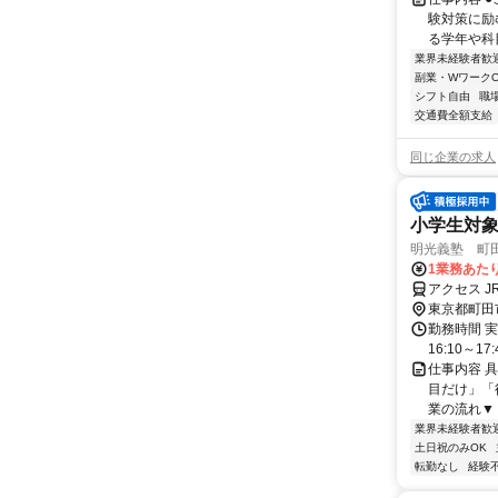
験対策に励
る学年や科目
業界未経験者歓
副業・WワークO
シフト自由
職
交通費全額支給
同じ企業の求人
小学生対
明光義塾 町田南
1業務あたり 
アクセス J
東京都町田
勤務時間 実
16:10～17:
仕事内容 
目だけ」「
業の流れ▼ 
業界未経験者歓
土日祝のみOK
転勤なし
経験