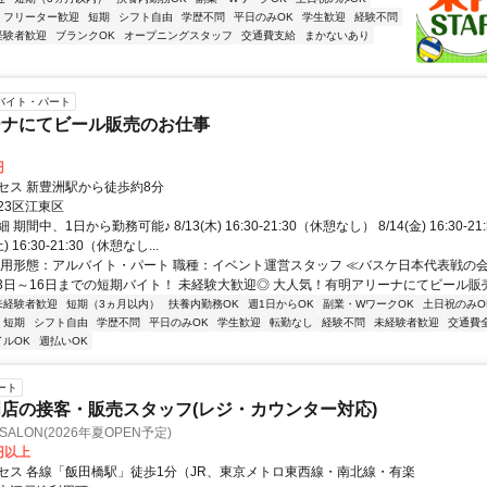
フリーター歓迎
短期
シフト自由
学歴不問
平日のみOK
学生歓迎
経験不問
経験者歓迎
ブランクOK
オープニングスタッフ
交通費支給
まかないあり
バイト・パート
ーナにてビール販売のお仕事
円
セス 新豊洲駅から徒歩約8分
23区江東区
期間中、1日から勤務可能♪ 8/13(木) 16:30-21:30（休憩なし） 8/14(金) 16:30-2
) 16:30-21:30（休憩なし...
雇用形態：アルバイト・パート 職種：イベント運営スタッフ ≪バスケ日本代表戦の
13日～16日までの短期バイト！ 未経験大歓迎◎ 大人気！有明アリーナにてビール販売.
未経験者歓迎
短期（3ヵ月以内）
扶養内勤務OK
週1日からOK
副業・WワークOK
土日祝のみO
短期
シフト自由
学歴不問
平日のみOK
学生歓迎
転勤なし
経験不問
未経験者歓迎
交通費
イルOK
週払いOK
ート
店の接客・販売スタッフ(レジ・カウンター対応)
 SALON(2026年夏OPEN予定)
0円以上
セス 各線「飯田橋駅」徒歩1分（JR、東京メトロ東西線・南北線・有楽