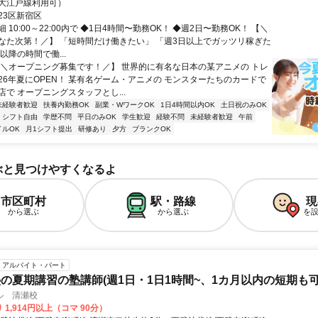
大江戸線利用可）
23区新宿区
 10:00～22:00内で ◆1日4時間〜勤務OK！ ◆週2日〜勤務OK！ 【＼
なた次第！／】 「短時間だけ働きたい」 「週3日以上でガッツリ稼ぎた
以降の時間で働...
【＼オープニング募集です！／】 世界的に有名な日本の某アニメの トレ
26年夏にOPEN！ 某有名ゲーム・アニメの モンスターたちのカードで
で オープニングスタッフとし...
未経験者歓迎
扶養内勤務OK
副業・WワークOK
1日4時間以内OK
土日祝のみOK
シフト自由
学歴不問
平日のみOK
学生歓迎
経験不問
未経験者歓迎
午前
イルOK
月1シフト提出
研修あり
夕方
ブランクOK
ぶと見つけやすくなるよ
市区町村
駅・路線
現
から選ぶ
から選ぶ
を
アルバイト・パート
の夏期講習の塾講師(週1日・1日1時間~、1カ月以内の短期も可
ル 清瀬校
 1,914円以上（コマ 90分）