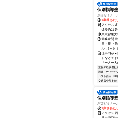
個別指導塾
創英ゼミナー
1業務あたり
アクセス 
徒歩約13分
転車で6分
東京都東大
勤務時間 
日・祝 ・勤
ル：1ヶ月 
仕事内容 
トなどで 
「一人一人
業界未経験者歓
副業・WワークO
シフト自由
職
交通費全額支給
個別指導塾
創英ゼミナー
1業務あたり
アクセス 
見台南口徒