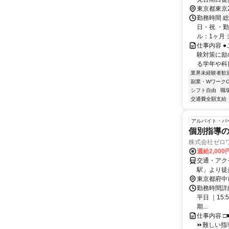
台駅より自
東京都東京
勤務時間 
日・祝 ・勤
ル：1ヶ月 
仕事内容 
験対策に励
る学年や科目
業界未経験者歓
副業・WワークO
シフト自由
職
交通費全額支給
アルバイト・パ
個別指導
株式会社ゼロワン
週給2,00
交通・アク
駅」より徒
東京都府中
勤務時間詳細
平日 ｜15:
期...
仕事内容 □
⏩難しい指