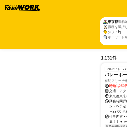
東京都
勤務
職種を選択
シフト制
キーワード
1,131件
アルバイト・パ
バレーボ
有明アリーナ
時給1,25
交通・アク
東京都東京
勤務時間詳
ントを予定！
～22:00 ※
仕事内容 ●
集！！ ●･○･
業界未経験者歓