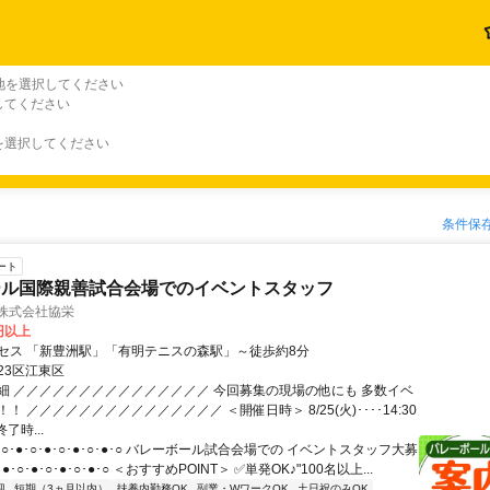
地を選択してください
してください
を選択してください
条件保
ート
ール国際親善試合会場でのイベントスタッフ
/株式会社協栄
0円以上
セス 「新豊洲駅」「有明テニスの森駅」～徒歩約8分
23区江東区
細 ／／／／／／／／／／／／／／／ 今回募集の現場の他にも 多数イベ
！ ／／／／／／／／／／／／／／／ ＜開催日時＞ 8/25(火)････14:30
終了時...
･○･●･○･●･○･●･○･●･○ バレーボール試合会場での イベントスタッフ大募
●･○･●･○･●･○･●･○ ＜おすすめPOINT＞ ✅単発OK♪"100名以上...
迎
短期（3ヵ月以内）
扶養内勤務OK
副業・WワークOK
土日祝のみOK