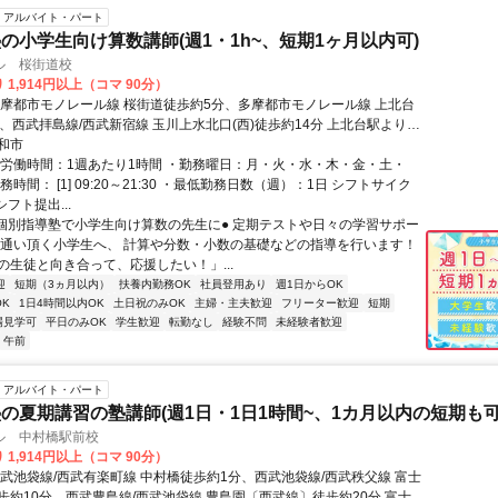
アルバイト・パート
の小学生向け算数講師(週1・1h~、短期1ヶ月以内可)
ル 桜街道校
 1,914円以上（コマ 90分）
多摩都市モノレール線 桜街道徒歩約5分、多摩都市モノレール線 上北台
、西武拝島線/西武新宿線 玉川上水北口(西)徒歩約14分 上北台駅より自
、玉川上水駅より自転車で6分
和市
総労働時間：1週あたり1時間 ・勤務曜日：月・火・水・木・金・土・
務時間： [1] 09:20～21:30 ・最低勤務日数（週）：1日 シフトサイク
シフト提出...
●個別指導塾で小学生向け算数の先生に● 定期テストや日々の学習サポー
お通い頂く小学生へ、 計算や分数・小数の基礎などの指導を行います！
の生徒と向き合って、応援したい！」...
迎
短期（3ヵ月以内）
扶養内勤務OK
社員登用あり
週1日からOK
K
1日4時間以内OK
土日祝のみOK
主婦・主夫歓迎
フリーター歓迎
短期
場見学可
平日のみOK
学生歓迎
転勤なし
経験不問
未経験者歓迎
午前
アルバイト・パート
の夏期講習の塾講師(週1日・1日1時間~、1カ月以内の短期も可
ル 中村橋駅前校
 1,914円以上（コマ 90分）
西武池袋線/西武有楽町線 中村橋徒歩約1分、西武池袋線/西武秩父線 富士
歩約10分、西武豊島線/西武池袋線 豊島園〔西武線〕徒歩約20分 富士見