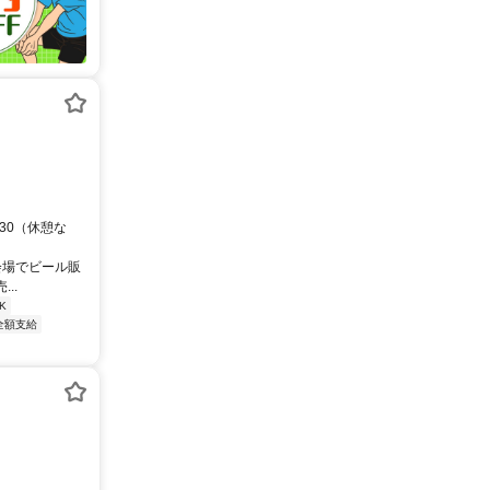
1:30（休憩な
会場でビール販
..
K
全額支給