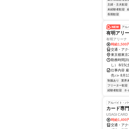
主婦・主夫歓迎
未経験者歓迎
長期歓迎
アル
有明アリ
有明アリーナ
時給1,500
交通・アク
東京都東京
勤務時間詳細 
し） 8/15(土
仕事内容 
売♪≫ 8月
制服あり
業界
フリーター歓迎
経験者歓迎
ネ
アルバイト・パ
カード専門
USAGI CARD
時給1,40
交通・アク