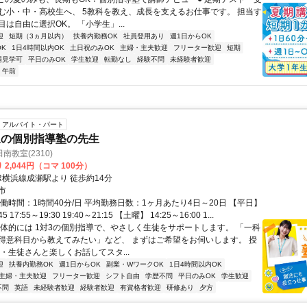
む小・中・高校生へ、 5教科を教え、成長を支えるお仕事です。 担当す
は自由に選択OK。 「小学生」...
迎
短期（3ヵ月以内）
扶養内勤務OK
社員登用あり
週1日からOK
K
1日4時間以内OK
土日祝のみOK
主婦・主夫歓迎
フリーター歓迎
短期
場見学可
平日のみOK
学生歓迎
転勤なし
経験不問
未経験者歓迎
午前
アルバイト・パート
象の個別指導塾の先生
教室(2310)
2,044円（コマ 100分）
R横浜線成瀬駅より 徒歩約14分
市
働時間：1時間40分/日 平均勤務日数：1ヶ月あたり4日～20日 【平日】
45 17:55～19:30 19:40～21:15 【土曜】 14:25～16:00 1...
具体的には 1対3の個別指導で、やさしく生徒をサポートします。 「一科
得意科目から教えてみたい」など、 まずはご希望をお伺いします。 授
・生徒さんと楽しくお話してスタ...
迎
扶養内勤務OK
週1日からOK
副業・WワークOK
1日4時間以内OK
主婦・主夫歓迎
フリーター歓迎
シフト自由
学歴不問
平日のみOK
学生歓迎
不問
英語
未経験者歓迎
経験者歓迎
有資格者歓迎
研修あり
夕方