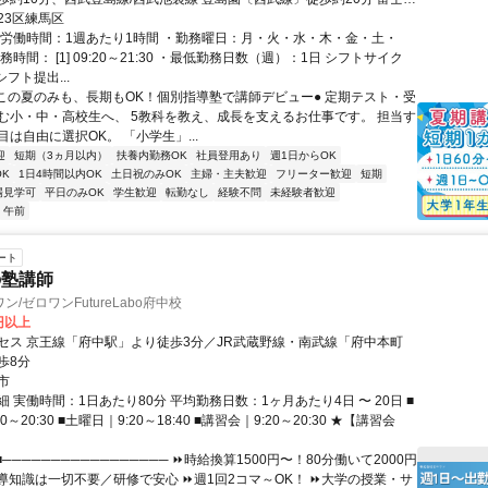
転車で4分、豊島園駅より自転車で8分
23区練馬区
総労働時間：1週あたり1時間 ・勤務曜日：月・火・水・木・金・土・
務時間： [1] 09:20～21:30 ・最低勤務日数（週）：1日 シフトサイク
シフト提出...
●この夏のみも、長期もOK！個別指導塾で講師デビュー● 定期テスト・受
む小・中・高校生へ、 5教科を教え、成長を支えるお仕事です。 担当す
は自由に選択OK。 「小学生」...
迎
短期（3ヵ月以内）
扶養内勤務OK
社員登用あり
週1日からOK
K
1日4時間以内OK
土日祝のみOK
主婦・主夫歓迎
フリーター歓迎
短期
場見学可
平日のみOK
学生歓迎
転勤なし
経験不問
未経験者歓迎
午前
ート
の塾講師
/ゼロワンFutureLabo府中校
0円以上
セス 京王線「府中駅」より徒歩3分／JR武蔵野線・南武線「府中本町
歩8分
市
 実働時間：1日あたり80分 平均勤務日数：1ヶ月あたり4日 〜 20日 ■
50～20:30 ■土曜日｜9:20～18:40 ■講習会｜9:20～20:30 ★【講習会
■───────────────── ⏩時給換算1500円〜！80分働いて2000円
導知識は一切不要／研修で安心 ⏩週1回2コマ～OK！ ⏩大学の授業・サ