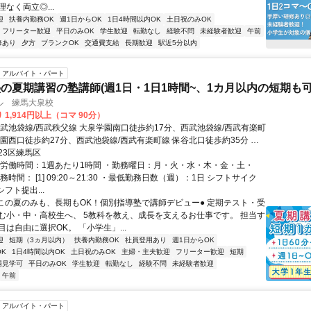
なく両立◎...
迎
扶養内勤務OK
週1日からOK
1日4時間以内OK
土日祝のみOK
フリーター歓迎
平日のみOK
学生歓迎
転勤なし
経験不問
未経験者歓迎
午前
修あり
夕方
ブランクOK
交通費支給
長期歓迎
駅近5分以内
アルバイト・パート
の夏期講習の塾講師(週1日・1日1時間~、1カ月以内の短期も可
ル 練馬大泉校
 1,914円以上（コマ 90分）
西武池袋線/西武秩父線 大泉学園南口徒歩約17分、西武池袋線/西武有楽町
公園西口徒歩約27分、西武池袋線/西武有楽町線 保谷北口徒歩約35分 大
り自転車で7分、石神井公園駅より自転車で11分、保谷駅より自転車で
23区練馬区
総労働時間：1週あたり1時間 ・勤務曜日：月・火・水・木・金・土・
務時間： [1] 09:20～21:30 ・最低勤務日数（週）：1日 シフトサイク
シフト提出...
●この夏のみも、長期もOK！個別指導塾で講師デビュー● 定期テスト・受
む小・中・高校生へ、 5教科を教え、成長を支えるお仕事です。 担当す
は自由に選択OK。 「小学生」...
迎
短期（3ヵ月以内）
扶養内勤務OK
社員登用あり
週1日からOK
K
1日4時間以内OK
土日祝のみOK
主婦・主夫歓迎
フリーター歓迎
短期
場見学可
平日のみOK
学生歓迎
転勤なし
経験不問
未経験者歓迎
午前
アルバイト・パート