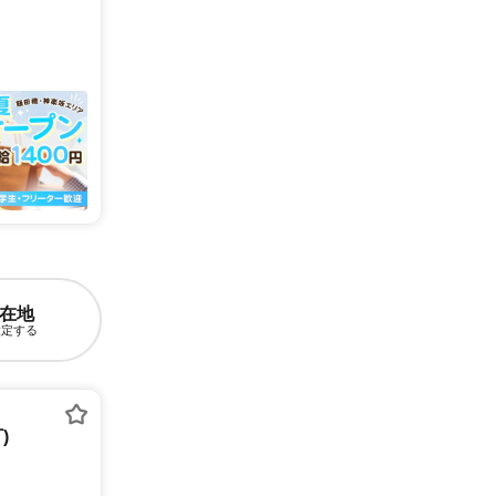
在地
設定する
)