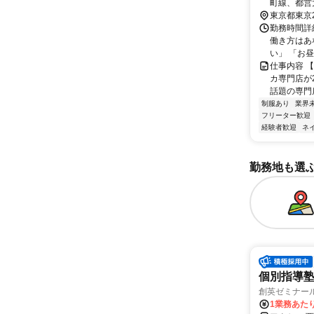
町線、都営
東京都東京
勤務時間詳細
働き方はあ
い」 「お昼
仕事内容 
カ専門店が
話題の専門店
制服あり
業界
フリーター歓迎
経験者歓迎
ネ
勤務地も選
個別指導塾
創英ゼミナー
1業務あたり