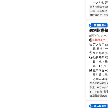
ークルと無理
業界未経験者歓
主婦・主夫歓迎
経験者歓迎
研
個別指導塾
創英ゼミナー
1業務あたり
アクセス 
線 石神井
泉学園駅よ
東京都東京
14分
勤務時間 
日・祝 ・勤
ル：1ヶ月 
仕事内容 
験対策に励
る学年や科目
業界未経験者歓
副業・WワークO
シフト自由
職
交通費全額支給