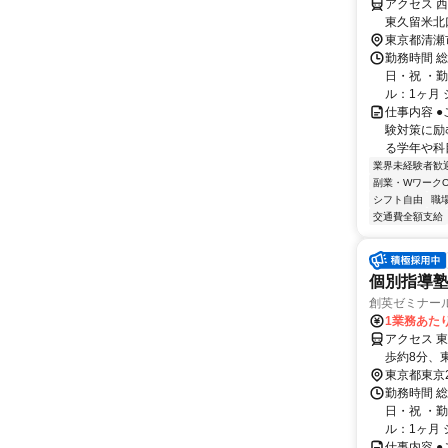
アクセス 
東久留米北
駅より自転
東京都清瀬
勤務時間 
日・祝 ・勤
ル：1ヶ月 
仕事内容 
験対策に励
る学年や科目
業界未経験者歓
副業・WワークO
シフト自由
職
交通費全額支給
個別指導塾
創英ゼミナー
1業務あたり
アクセス 
歩約8分、
車で5分
東京都東京
勤務時間 
日・祝 ・勤
ル：1ヶ月 
仕事内容 