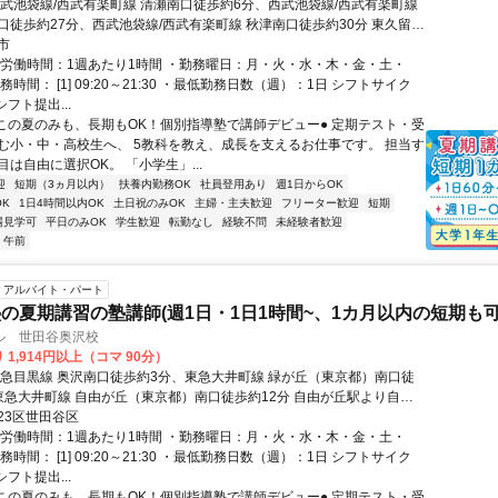
西武池袋線/西武有楽町線 清瀬南口徒歩約6分、西武池袋線/西武有楽町線
口徒歩約27分、西武池袋線/西武有楽町線 秋津南口徒歩約30分 東久留米
車で11分、秋津駅より自転車で12分
市
総労働時間：1週あたり1時間 ・勤務曜日：月・火・水・木・金・土・
務時間： [1] 09:20～21:30 ・最低勤務日数（週）：1日 シフトサイク
シフト提出...
●この夏のみも、長期もOK！個別指導塾で講師デビュー● 定期テスト・受
む小・中・高校生へ、 5教科を教え、成長を支えるお仕事です。 担当す
は自由に選択OK。 「小学生」...
迎
短期（3ヵ月以内）
扶養内勤務OK
社員登用あり
週1日からOK
K
1日4時間以内OK
土日祝のみOK
主婦・主夫歓迎
フリーター歓迎
短期
場見学可
平日のみOK
学生歓迎
転勤なし
経験不問
未経験者歓迎
午前
アルバイト・パート
の夏期講習の塾講師(週1日・1日1時間~、1カ月以内の短期も可
ル 世田谷奥沢校
 1,914円以上（コマ 90分）
東急目黒線 奥沢南口徒歩約3分、東急大井町線 緑が丘（東京都）南口徒
東急大井町線 自由が丘（東京都）南口徒歩約12分 自由が丘駅より自転
23区世田谷区
総労働時間：1週あたり1時間 ・勤務曜日：月・火・水・木・金・土・
務時間： [1] 09:20～21:30 ・最低勤務日数（週）：1日 シフトサイク
シフト提出...
●この夏のみも、長期もOK！個別指導塾で講師デビュー● 定期テスト・受