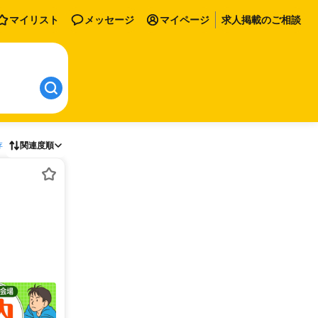
マイリスト
メッセージ
マイページ
求人掲載のご相談
存
関連度順