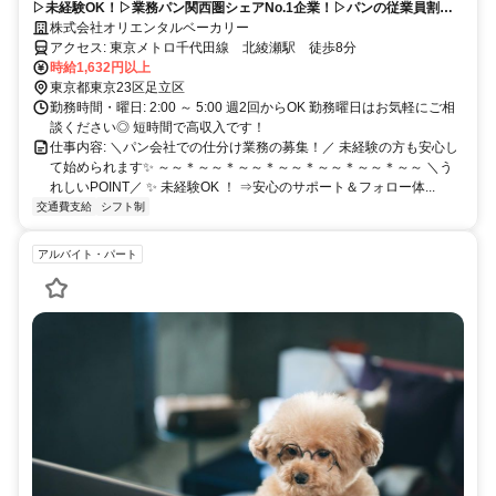
▷未経験OK！▷業務パン関西圏シェアNo.1企業！▷パンの従業員割引
あり▷働きやすい職場環境！
株式会社オリエンタルベーカリー
アクセス: 東京メトロ千代田線 北綾瀬駅 徒歩8分
時給1,632円以上
東京都東京23区足立区
勤務時間・曜日: 2:00 ～ 5:00 週2回からOK 勤務曜日はお気軽にご相
談ください◎ 短時間で高収入です！
仕事内容: ＼パン会社での仕分け業務の募集！／ 未経験の方も安心し
て始められます✨ ～～＊～～＊～～＊～～＊～～＊～～＊～～ ＼う
れしいPOINT／ ✨ 未経験OK ！ ⇒安心のサポート＆フォロー体...
交通費支給
シフト制
アルバイト・パート