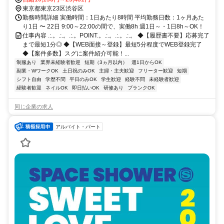
東京都東京23区渋谷区
勤務時間詳細 実働時間：1日あたり8時間 平均勤務日数：1ヶ月あた
り1日 〜 22日 9:00～22:00の間で、実働8h 週1日～・1日8h～OK！
仕事内容 .:.。.:.。.:.。POINT.。.:.。.:.。.:.。 ◆【履歴書不要】応募完了
まで最短1分◎ ◆【WEB面接～登録】最短5分程度でWEB登録完了
◆【案件多数】スグに案件紹介可能！...
制服あり
業界未経験者歓迎
短期（3ヵ月以内）
週1日からOK
副業・WワークOK
土日祝のみOK
主婦・主夫歓迎
フリーター歓迎
短期
シフト自由
学歴不問
平日のみOK
学生歓迎
経験不問
未経験者歓迎
経験者歓迎
ネイルOK
即日払いOK
研修あり
ブランクOK
同じ企業の求人
アルバイト・パート