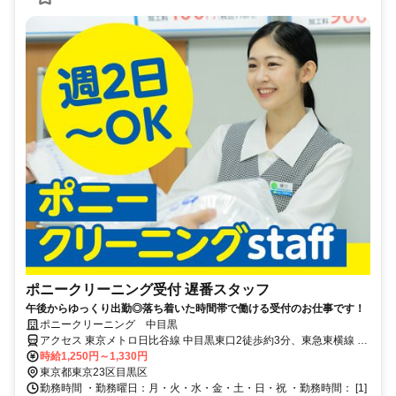
ポニークリーニング受付 遅番スタッフ
午後からゆっくり出勤◎落ち着いた時間帯で働ける受付のお仕事です！
ポニークリーニング 中目黒
アクセス 東京メトロ日比谷線 中目黒東口2徒歩約3分、東急東横線 中
目黒東口2徒歩約3分 東京メトロ日比谷線・東急東横線 中目黒駅東口
時給1,250円～1,330円
2より徒歩3分
東京都東京23区目黒区
勤務時間 ・勤務曜日：月・火・水・金・土・日・祝 ・勤務時間： [1]