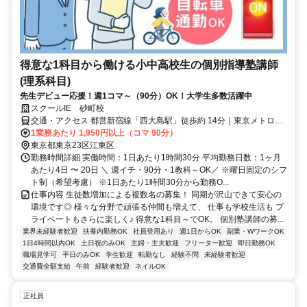
得意な1科目から働ける小中高校生の個別指導塾講師
(理系科目)
先生デビュー応援！週1コマ～（90分）OK！大学生多数活躍中
スクールIE 砂町校
交通・アクセス 都営新宿線「西大島駅」徒歩約 14分｜東京メトロ東
西線「南砂町駅」徒歩約 17分｜自転車通勤OK｜交通費全額支給
1業務あたり 1,950円以上（コマ 90分）
東京都東京23区江東区
勤務時間詳細 実働時間：1日あたり1時間30分 平均勤務日数：1ヶ月
あたり4日 〜 20日 ＼ 週イチ・90分・1教科～OK／ ※曜日固定のシフ
ト制（希望考慮） ※1日あたり1時間30分から勤務O...
仕事内容 生徒数増加による複数名の募集！ 同期が沢山できて安心の
環境です◎ 様々な分野で頑張る仲間も増えて、 仕事も学校生活も プ
ライベートもさらに楽しく♪ 得意な1科目～でOK。 個別塾講師の募...
業界未経験者歓迎
扶養内勤務OK
社員登用あり
週1日からOK
副業・WワークOK
1日4時間以内OK
土日祝のみOK
主婦・主夫歓迎
フリーター歓迎
即日勤務OK
職場見学可
平日のみOK
学生歓迎
転勤なし
経験不問
未経験者歓迎
交通費全額支給
午前
経験者歓迎
ネイルOK
正社員