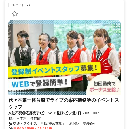
アルバイト・パート
代々木第一体育館でライブの案内業務等のイベントス
タッフ
来社不要◎応募完了1分・WEB登録5分／週1日～OK 002
代々木第一体育館
交通・アクセス 「明治神宮前駅」「原宿駅」徒歩8分
日給10,156円～25,481円