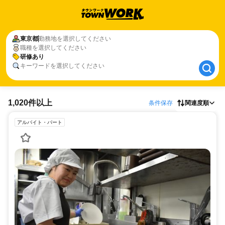
東京都
東京都
勤務地を選択してください
職種を選択してください
研修あり
研修あり
キーワードを選択してください
1,020件以上
条件保存
関連度順
アルバイト・パート