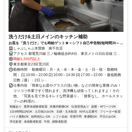
洗うだけ&土日メインのキッチン補助
お皿を「洗うだけ」でも時給ゲット★＜シフト自己申告制/短時間3h～/
週2日～＞
しゃぶしゃぶ木曽路 南千住店
アクセス 都電荒川線 三ノ輪橋徒歩約4分、東京メトロ日比谷線 三ノ
輪3番口徒歩約5分、都電荒川線 荒川一中前徒歩約7分 日比谷線「三
時給1,300円以上
ノ輪駅」徒歩約5分
東京都東京23区荒川区
勤務時間 ・勤務曜日：月・火・水・木・金・土・日・祝 ・勤務時
間： [1] 10:00～22:00 [2] 10:00～14:30 [3] 17:00～22:00 ・最低勤務
日数（週）：2日 シ...
仕事内容 「簡単なお皿やグラスの洗い物」などの簡単な業務 のみ！
コツコツ作業ですぐ慣れます。洗浄機も頑張ってくれますよ！その
他、「写真を見て作るキレイな野菜盛り」「接客なし、ホールスタッ
フへの料理の...
制服あり
業界未経験者歓迎
扶養内勤務OK
社員登用あり
副業・WワークOK
1日4時間以内OK
土日祝のみOK
主婦・主夫歓迎
60代も応募可
フリーター歓迎
バイク通勤OK
給料前払いOK
シフト自由
学歴不問
車通勤OK
平日のみOK
学生歓迎
未経験者歓迎
午前
経験者歓迎