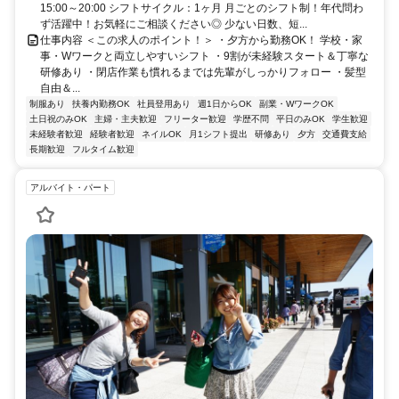
15:00～20:00 シフトサイクル：1ヶ月 月ごとのシフト制！年代問わ
ず活躍中！お気軽にご相談ください◎ 少ない日数、短...
仕事内容 ＜この求人のポイント！＞ ・夕方から勤務OK！ 学校・家
事・Wワークと両立しやすいシフト ・9割が未経験スタート＆丁寧な
研修あり ・閉店作業も慣れるまでは先輩がしっかりフォロー ・髪型
自由＆...
制服あり
扶養内勤務OK
社員登用あり
週1日からOK
副業・WワークOK
土日祝のみOK
主婦・主夫歓迎
フリーター歓迎
学歴不問
平日のみOK
学生歓迎
未経験者歓迎
経験者歓迎
ネイルOK
月1シフト提出
研修あり
夕方
交通費支給
長期歓迎
フルタイム歓迎
アルバイト・パート