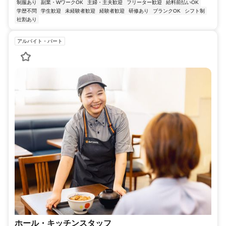
制服あり
副業・WワークOK
主婦・主夫歓迎
フリーター歓迎
給料前払いOK
学歴不問
学生歓迎
未経験者歓迎
経験者歓迎
研修あり
ブランクOK
シフト制
社割あり
アルバイト・パート
ホール・キッチンスタッフ