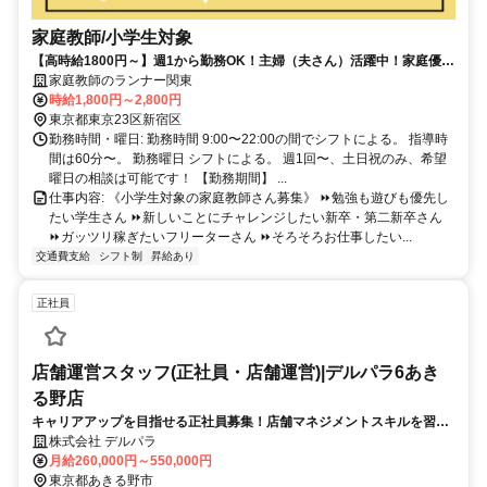
家庭教師/小学生対象
【高時給1800円～】週1から勤務OK！主婦（夫さん）活躍中！家庭優先
OK！
家庭教師のランナー関東
時給1,800円～2,800円
東京都東京23区新宿区
勤務時間・曜日: 勤務時間 9:00〜22:00の間でシフトによる。 指導時
間は60分〜。 勤務曜日 シフトによる。 週1回〜、土日祝のみ、希望
曜日の相談は可能です！ 【勤務期間】 ...
仕事内容: 《小学生対象の家庭教師さん募集》 ⏩勉強も遊びも優先し
たい学生さん ⏩新しいことにチャレンジしたい新卒・第二新卒さん
⏩ガッツリ稼ぎたいフリーターさん ⏩そろそろお仕事したい...
交通費支給
シフト制
昇給あり
正社員
店舗運営スタッフ(正社員・店舗運営)|デルパラ6あき
る野店
キャリアアップを目指せる正社員募集！店舗マネジメントスキルを習得
／あきる野
株式会社 デルパラ
月給260,000円～550,000円
東京都あきる野市