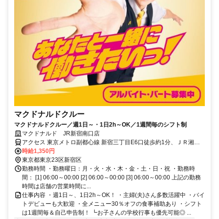
マクドナルドクルー
マクドナルドクルー／週1日～・1日2h～OK／1週間毎のシフト制
マクドナルド JR新宿南口店
アクセス 東京メトロ副都心線 新宿三丁目E6口徒歩約1分、ＪＲ湘南
新宿ライン 新宿ミライナタワー改札口徒歩約2分、ＪＲ山手線 新宿ミ
時給1,350円
ライナタワー改札口徒歩約2分 新宿 [相鉄・JR直通線] 新宿 [JR山手線]
東京都東京23区新宿区
新宿 [JR中央本線(東京～塩尻)] 新宿 [JR中央線(快速)] 新宿 [JR中央・
勤務時間 ・勤務曜日：月・火・水・木・金・土・日・祝 ・勤務時
総武緩行線]
間： [1] 06:00～00:00 [2] 06:00～00:00 [3] 06:00～00:00 上記の勤務
時間は店舗の営業時間に...
仕事内容 ・週1日～、1日2h～OK！ ・主婦(夫)さん多数活躍中 ・バイ
トデビューも大歓迎 ・全メニュー30％オフの食事補助あり ・シフト
は1週間毎＆自己申告制！ ┗お子さんの学校行事も優先可能◎ ...