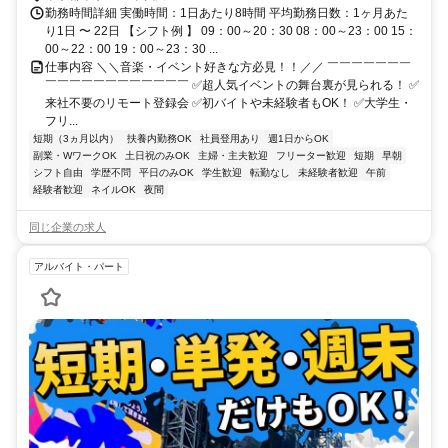
勤務時間詳細 実働時間：1日あたり8時間 平均勤務日数：1ヶ月あた
り1日 〜 22日 【シフト例 】 09：00～20：30 08：00～23：00 15：
00～22：00 19：00～23：30 ...
仕事内容 ＼＼音楽・イベント好きな方必見！！／／ ￣￣￣￣￣￣￣
￣￣￣￣￣￣￣￣￣￣￣￣ ✅超人気イベントの舞台裏が見られる！ ✅
来社不要のリモート登録会 ✅初バイトや未経験者もOK！ ✅大学生・
フリ...
短期（3ヵ月以内）
扶養内勤務OK
社員登用あり
週1日からOK
副業・WワークOK
土日祝のみOK
主婦・主夫歓迎
フリーター歓迎
短期
早朝
シフト自由
学歴不問
平日のみOK
学生歓迎
転勤なし
未経験者歓迎
午前
経験者歓迎
ネイルOK
夜間
同じ企業の求人
アルバイト・パート