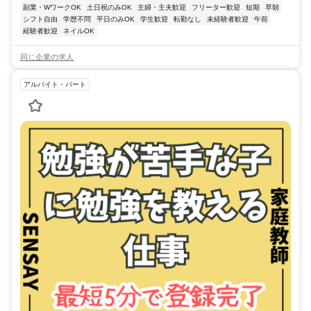
副業・WワークOK
土日祝のみOK
主婦・主夫歓迎
フリーター歓迎
短期
早朝
シフト自由
学歴不問
平日のみOK
学生歓迎
転勤なし
未経験者歓迎
午前
経験者歓迎
ネイルOK
同じ企業の求人
アルバイト・パート