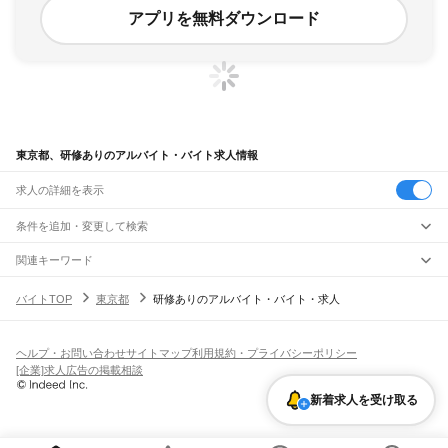
アプリを無料ダウンロード
東京都、研修ありのアルバイト・バイト求人情報
求人の詳細を表示
条件を追加・変更して検索
市区町村を追加・変更
関連キーワード
東京都 研修
東京都 研修期間中
東京都 研修あり 在宅
東京都 研修講師として
東京都
駅を追加・変更
バイトTOP
東京都
研修ありのアルバイト・バイト・求人
東京都 研修あり ペット
東京都
すべて
東京23区
すべて
職種を追加・変更
JR東海道本線(東京～熱海)
千代田区
中央区
港区
新宿区
文京区
台東区
墨田区
江東区
品川区
目黒区
大田区
東京駅
新橋駅
品川駅
飲食・フードサービス
世田谷区
渋谷区
中野区
杉並区
豊島区
北区
荒川区
板橋区
練馬区
足立区
葛飾区
ヘルプ・お問い合わせ
サイトマップ
利用規約・プライバシーポリシー
特徴を追加・変更
飲食・フードサービス
江戸川区
すべて
[企業]求人広告の掲載相談
JR山手線
ホールスタッフ
キッチンスタッフ
皿洗い・洗い場
精肉・鮮魚加工
給食調理
人気
大崎駅
五反田駅
目黒駅
恵比寿駅
渋谷駅
原宿駅
代々木駅
新宿駅
新大久保駅
八王子市
立川市
武蔵野市
三鷹市
青梅市
府中市
昭島市
調布市
町田市
小金井市
雇用形態を追加・変更
新着求人を受け取る
パン屋（ベーカリー）
フードカウンター販売員
バー（BAR）・バーテンダー
日払いOK
高校生歓迎
学生歓迎
深夜の仕事
髪型・髪色自由
ひげOK
ネイルOK
高田馬場駅
目白駅
池袋駅
大塚駅
巣鴨駅
駒込駅
田端駅
西日暮里駅
日暮里駅
鶯谷駅
小平市
日野市
東村山市
国分寺市
国立市
福生市
狛江市
東大和市
清瀬市
飲食店補助（開店・閉店準備）
飲食店（店長・マネージャー）
ピアスOK
アルバイト・パート
履歴書不要
オープニングスタッフ
留学生・外国人活躍中
上野駅
御徒町駅
秋葉原駅
神田駅
東京駅
有楽町駅
新橋駅
浜松町駅
田町駅
東久留米市
武蔵村山市
多摩市
稲城市
羽村市
あきる野市
西東京市
大島町
利島村
都道府県を変更
営業・販売
勤務期間
正社員
高輪ゲートウェイ駅
品川駅
新島村
神津島村
三宅村
御蔵島村
八丈町
青ヶ島村
小笠原村
西多摩郡