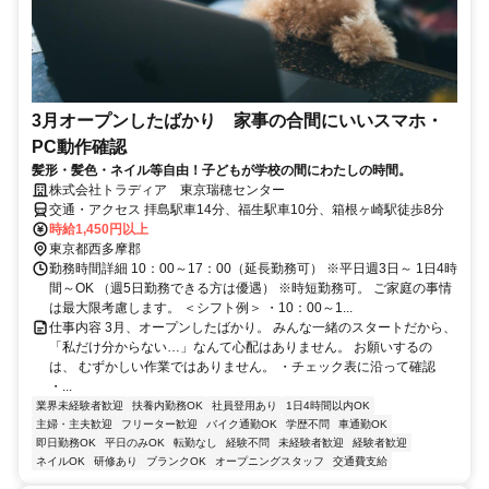
3月オープンしたばかり 家事の合間にいいスマホ・
PC動作確認
髪形・髪色・ネイル等自由！子どもが学校の間にわたしの時間。
株式会社トラディア 東京瑞穂センター
交通・アクセス 拝島駅車14分、福生駅車10分、箱根ヶ崎駅徒歩8分
時給1,450円以上
東京都西多摩郡
勤務時間詳細 10：00～17：00（延長勤務可） ※平日週3日～ 1日4時
間～OK （週5日勤務できる方は優遇） ※時短勤務可。 ご家庭の事情
は最大限考慮します。 ＜シフト例＞ ・10：00～1...
仕事内容 3月、オープンしたばかり。 みんな一緒のスタートだから、
「私だけ分からない…」なんて心配はありません。 お願いするの
は、 むずかしい作業ではありません。 ・チェック表に沿って確認
・...
業界未経験者歓迎
扶養内勤務OK
社員登用あり
1日4時間以内OK
主婦・主夫歓迎
フリーター歓迎
バイク通勤OK
学歴不問
車通勤OK
即日勤務OK
平日のみOK
転勤なし
経験不問
未経験者歓迎
経験者歓迎
ネイルOK
研修あり
ブランクOK
オープニングスタッフ
交通費支給