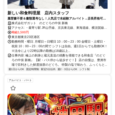
新しい和食料理屋 店内スタッフ
履歴書不要＆書類選考なし！人気店で未経験アルバイト→店長昇格可
能！週1～3h～勤務OK＆髪型・髪色自由＆ピアスOK＆副業・Wワーク
株式会社ザガット のどぐろの中俣 新橋
OK
アクセス: ・最寄り駅 JR山手線、京浜東北線、東海道線、横須賀線・
総武線 新橋駅 徒歩3分 東京メトロ銀座線 新橋駅 徒歩3分 都営
時給1,500円
三田線 内幸町駅 徒歩4分 都営浅草線 新橋駅 徒歩5分 ゆりかも
東京都東京23区港区
め 新橋駅 徒歩6分 ・最寄りバス停 西新橋一丁目バス停から徒歩3
勤務時間・曜日: 月曜日～日曜日 10：00～23：00 金曜日・土曜日・
分 新橋駅北口バス停から徒歩4分 新橋駅前バス停から徒歩6分 車通勤
祝前 10：00～23：00の間で シフトは自由。週1日からでも勤務OK！
OKですしバイク通勤OKです！ ＪＲ山手線・京浜東北線の有楽町駅か
※法令により22時以降の勤務は18歳以上...
らは2分、東京駅からは4分で電車通勤でき、浜松町駅から2分、田町
仕事内容: 極上の刺身と蔵元直送の焼酎を堪能できる和食店『のどぐ
駅から4分で電車通勤できます！ ＪＲ東海道本線・横須賀線の品川駅
ろの中俣 新橋』 【駅・バス停から徒歩すぐ！】 店の自慢は、豊洲市
からは5分、ＪＲ上野東京ラインでは上野駅から9分でスムーズにアク
場で目利きした鮮度抜群のどぐろ。 特製の塩で味わう、ふっくらと...
セス可能です！ 東京メトロ銀座線だと虎ノ門駅（2分）、溜池山王駅
週1日からOK
固定時間制
駅近5分以内
週2・3日からOK
シフト制
（4分）、日本橋駅（5分）で、 都営浅草線だと大門駅（2分）、三田
駅（4分）、ゆりかもめでは竹芝駅（4分）とアクセス便利です！
アルバイト・パート