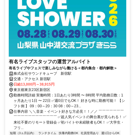
有名ライブスタッフの運営アルバイト
有名ライブやフェスで楽しみながら働ける＜都内集合・都内解散＞
株式会社サウンドキューブ 新宿駅
交通・アクセス 新宿駅
日給13,000円～38,915円
東京都東京23区新宿区
勤務時間詳細 実働時間：1日あたり3時間 〜 8時間 平均勤務日数：1
ヶ月あたり1日 〜 22日 ✅週0日でもOK！ 好きな時に勤務可能！ 【シ
フト例 】 09：00～20：30 08：00～23...
仕事内容 ＼＼音楽・イベント好きな方必見！！／／ ￣￣￣￣￣￣￣
￣￣￣￣￣￣￣￣￣￣￣￣ ✅超人気イベントの舞台裏が見られる！ ✅
来社不要のリモート登録会 ✅初バイトや未経験者もOK！ ✅大学生・
フリ...
短期（3ヵ月以内）
ランチタイム
扶養内勤務OK
社員登用あり
週1日からOK