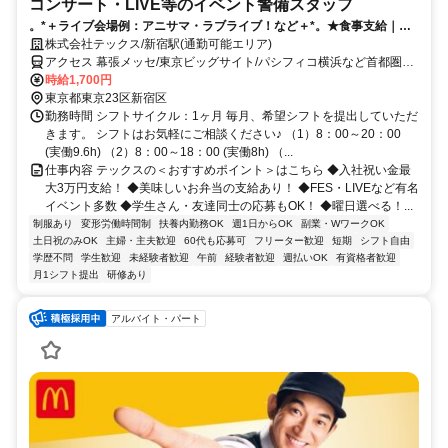
コンサート・LIVE等のイベント警備スタッフ
。*＋ライブ会場例：アニサマ・ラブライブ！など＋*。★食事支給｜日
収2万円～も｜祝金3万円｜シフト自由★
株式会社テックス/新宿駅(通勤可能エリア)
アクセス 幕張メッセ/東京ビッグサイト/パシフィコ横浜など首都圏に
現場多数！※駅は募集エリアです
時給1,700円
東京都東京23区新宿区
勤務時間 シフトサイクル：1ヶ月 毎月、希望シフトを提出していただ
きます。 シフトはお気軽にご相談ください♪ （1）8：00～20：00
(実働9.6h) （2）8：00～18：00 (実働8h) （...
仕事内容 テックスの＜おすすめポイント＞はこちら ◆入社祝い金最
大3万円支給！ ◆美味しいお弁当の支給あり！ ◆FES・LIVEなど有名
イベント多数 ◆学生さん・友達同士の応募もOK！ ◆曜日選べる！...
制服あり
変形労働時間制
扶養内勤務OK
週1日からOK
副業・WワークOK
土日祝のみOK
主婦・主夫歓迎
60代も応募可
フリーター歓迎
短期
シフト自由
学歴不問
学生歓迎
未経験者歓迎
午前
経験者歓迎
週払いOK
有資格者歓迎
月1シフト提出
研修あり
アルバイト・パート