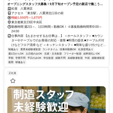
オープニングスタッフ大募集！9月下旬オープン予定の新店で働こう
♪「八重洲北口」出てスグ♪通勤ラクラク♪
松屋 八重洲店
アクセス 「東京駅」八重洲北口目の前
時給1,500円～1,875円
東京都東京23区中央区
勤務時間 週2日～、1日3時間～勤務OK！ ※募集勤務時間帯/0:00～
24:00
仕事内容 【おまかせするお仕事は…】 ＜ホールスタッフ＞ ■カウン
ターやテーブルでのお客様の対応・接客 ■料理の提供 ■テーブル片付
けなどフロア清掃 など ＜キッチンスタッフ＞ ■簡単な盛り付けなど...
制服あり
業界未経験者歓迎
ランチタイム
扶養内勤務OK
社員登用あり
週1日からOK
土日祝のみOK
主婦・主夫歓迎
フリーター歓迎
給料前払いOK
早朝
学歴不問
平日のみOK
学生歓迎
経験不問
未経験者歓迎
午前
経験者歓迎
夜間
研修あり
正社員