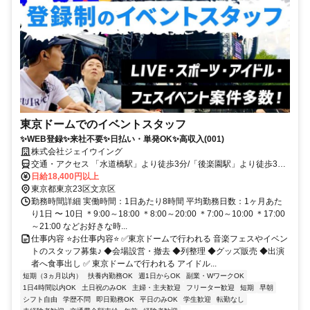
東京ドームでのイベントスタッフ
✨WEB登録✨来社不要✨日払い・単発OK✨高収入(001)
株式会社ジェイウイング
交通・アクセス 「水道橋駅」より徒歩3分/「後楽園駅」より徒歩3分/
「春日駅」より徒歩8分
日給18,400円以上
東京都東京23区文京区
勤務時間詳細 実働時間：1日あたり8時間 平均勤務日数：1ヶ月あた
り1日 〜 10日 ＊9:00～18:00 ＊8:00～20:00 ＊7:00～10:00 ＊17:00
～21:00 などお好きな時...
仕事内容 ⭐お仕事内容⭐ ✅東京ドームで行われる 音楽フェスやイベン
トのスタッフ募集♪ ◆会場設営・撤去 ◆列整理 ◆グッズ販売 ◆出演
者へ食事出し ✅ 東京ドームで行われる アイドル...
短期（3ヵ月以内）
扶養内勤務OK
週1日からOK
副業・WワークOK
1日4時間以内OK
土日祝のみOK
主婦・主夫歓迎
フリーター歓迎
短期
早朝
シフト自由
学歴不問
即日勤務OK
平日のみOK
学生歓迎
転勤なし