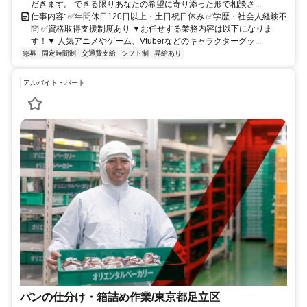
だきます。 できる限りあなたの希望に寄り添った形で相談さ...
仕事内容: ✅年間休日120日以上・土日祝日休み ✅学歴・社会人経験不
問 ✅資格取得支援制度あり ▼お任せする業務内容は以下になりま
す！▼ 人気アニメやゲーム、Vtuberなどのキャラクターグッ...
急募
固定時間制
交通費支給
シフト制
昇給あり
アルバイト・パート
パンの仕分け・箱詰め作業/東京都足立区