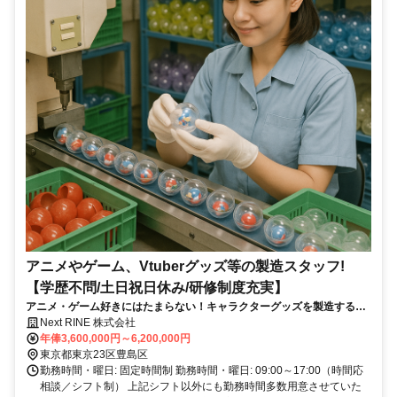
アニメやゲーム、Vtuberグッズ等の製造スタッフ!
【学歴不問/土日祝日休み/研修制度充実】
アニメ・ゲーム好きにはたまらない！キャラクターグッズを製造するお
仕事です！
Next RINE 株式会社
年俸3,600,000円～6,200,000円
東京都東京23区豊島区
勤務時間・曜日: 固定時間制 勤務時間・曜日: 09:00～17:00（時間応
相談／シフト制） 上記シフト以外にも勤務時間多数用意させていた