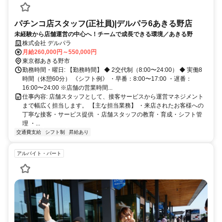
パチンコ店スタッフ(正社員)|デルパラ6あきる野店
未経験から店舗運営の中心へ！チームで成長できる環境／あきる野
株式会社 デルパラ
月給260,000円～550,000円
東京都あきる野市
勤務時間・曜日: 【勤務時間】 ◆ 2交代制（8:00〜24:00） ◆ 実働8
時間（休憩60分） 《シフト例》 ・早番：8:00〜17:00 ・遅番：
16:00〜24:00 ※店舗の営業時間...
仕事内容: 店舗スタッフとして、接客サービスから運営マネジメント
まで幅広く担当します。 【主な担当業務】 ・来店されたお客様への
丁寧な接客・サービス提供 ・店舗スタッフの教育・育成・シフト管
理 ・...
交通費支給
シフト制
昇給あり
アルバイト・パート