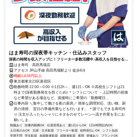
はま寿司の深夜帯キッチン・仕込みスタッフ
深夜の時間を収入アップに！フリーター多数活躍中♪高収入を目指せる環
境です！
はま寿司 高田馬場店
アクセス JR山手線 高田馬場駅より 徒歩6分
時給1,638円以上
東京都東京23区新宿区
勤務時間 22:00～0:00 ※1日2h～、週1日～OK ※高校生シフトは21
時まで(深夜勤務発生を防ぐため) ＊シフトについて ・上記時間の前後
など希望がある場合など、面接時にご希望の「勤務曜日...
仕事内容 ＼集中して働ける夜の厨房／ 簡単な調理対応、洗い物、厨
房の清掃、 翌日の準備作業なども行います。 ＊誰でもできる寿司作
り 注文が入ったらシャリにネタをのせてレーンへ流す作業を主にお
願いしま...
制服あり
扶養内勤務OK
社員登用あり
週1日からOK
1日4時間以内OK
土日祝のみOK
主婦・主夫歓迎
フリーター歓迎
給料前払いOK
シフト自由
学歴不問
学生歓迎
未経験者歓迎
経験者歓迎
夜間
研修あり
ブランクOK