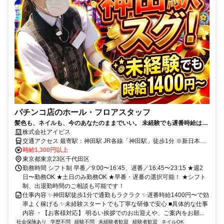
パチンコ店のホール・フロアスタッフ
髪色も、ネイルも、今のあなたのままでいい。 未経験でも遅番時給は
1400円スタート！
株式会社アイビス
交通アクセス 最寄駅：神田駅 JR各線「神田駅」徒歩1分 ※新日本橋
駅・小川町駅・淡路町駅・三越前駅等からもアクセス可能です。
時給1,300円以上
東京都東京23区千代田区
勤務時間 シフト制 早番／9:00〜16:45、遅番／16:45〜23:15 ★週2
日〜勤務OK ★土日のみ勤務OK ★早番・遅番の選択可能！ ★シフト
制、出退勤時間のご相談も可能です！
仕事内容 ✨神田駅徒歩1分で通勤もラクラク ✨遅番時給1400円〜で効
率よく稼げる ✨未経験スタートでも丁寧な研修で安心 ■具体的な仕事
内容 ・【お客様対応】 明るい挨拶でのお出迎えや、ご案内をお願...
社会保険あり
学歴不問
経験不問
未経験者歓迎
経験者歓迎
ネイルOK