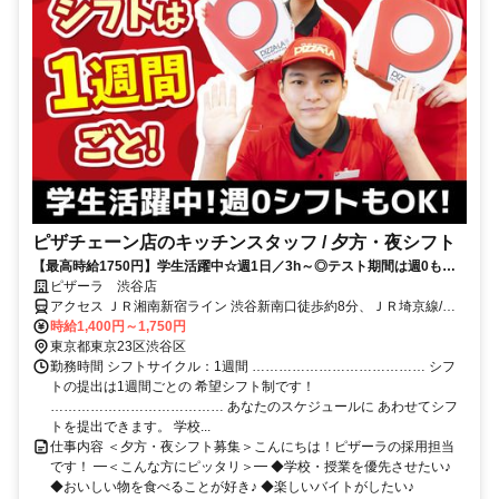
ピザチェーン店のキッチンスタッフ / 夕方・夜シフト
【最高時給1750円】学生活躍中☆週1日／3h～◎テスト期間は週0も
OK♪＜Free Wi-Fi有＞｜全曜日・全時間帯大募集♪
ピザーラ 渋谷店
アクセス ＪＲ湘南新宿ライン 渋谷新南口徒歩約8分、ＪＲ埼京線/Ｊ
Ｒ川越線 渋谷新南口徒歩約8分、東急東横線 代官山北口徒歩約10分
時給1,400円～1,750円
東京都東京23区渋谷区
勤務時間 シフトサイクル：1週間 ………………………………… シフ
トの提出は1週間ごとの 希望シフト制です！
………………………………… あなたのスケジュールに あわせてシフ
トを提出できます。 学校...
仕事内容 ＜夕方・夜シフト募集＞こんにちは！ピザーラの採用担当
です！ ━＜こんな方にピッタリ＞━ ◆学校・授業を優先させたい♪
◆おいしい物を食べることが好き♪ ◆楽しいバイトがしたい♪