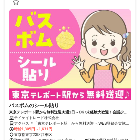
バスボムのシール貼り
東京テレポート駅から無料送迎★週1日～OK♪未経験大歓迎！会話少な
め◎＜WEB登録会実施中＞
テイケイトレード株式会社
アクセス ＊「東京テレポート駅」から無料送迎 ＜WEB登録会実施
中！＞
時給1,305円～1,631円
東京都東京23区江東区