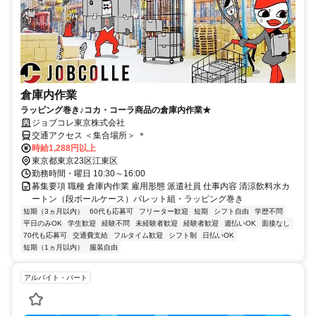
倉庫内作業
ラッピング巻き♪コカ・コーラ商品の倉庫内作業★
ジョブコレ東京株式会社
交通アクセス ＜集合場所＞ ＊
時給1,288円以上
東京都東京23区江東区
勤務時間・曜日 10:30～16:00
募集要項 職種 倉庫内作業 雇用形態 派遣社員 仕事内容 清涼飲料水カ
ートン（段ボールケース）パレット組・ラッピング巻き
短期（3ヵ月以内）
60代も応募可
フリーター歓迎
短期
シフト自由
学歴不問
平日のみOK
学生歓迎
経験不問
未経験者歓迎
経験者歓迎
週払いOK
面接なし
70代も応募可
交通費支給
フルタイム歓迎
シフト制
日払いOK
短期（1ヵ月以内）
服装自由
アルバイト・パート