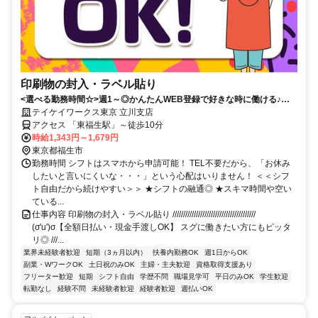
印刷物の封入・ラベル貼り
<選べる勤務時間☆>週1～◎かんたんWEB登録で好きな時に働ける♪お
友達との応募歓迎！日払いOK！
テイケイワークス東京 立川支店
アクセス 「東福生駅」～徒歩10分
時給1,343円～1,679円
東京都福生市
勤務時間 シフトはスマホから申請可能！ TEL不要だから、「お休み
したいと言いにくいな・・・」という心配はいりません！ ＜＜シフ
ト自由だから続けやすい＞＞ ★シフトの融通◎ ★スキマ時間や空い
ている...
仕事内容 印刷物の封入・ラベル貼り ///////////////////////////////////////
(σ'u')σ【全額日払い・現金手渡しOK】 スグに働きたい方にもピッタ
リ◎ ///...
業界未経験者歓迎
短期（3ヵ月以内）
扶養内勤務OK
週1日からOK
副業・WワークOK
土日祝のみOK
主婦・主夫歓迎
資格取得支援あり
フリーター歓迎
短期
シフト自由
学歴不問
職場見学可
平日のみOK
学生歓迎
転勤なし
経験不問
未経験者歓迎
経験者歓迎
週払いOK