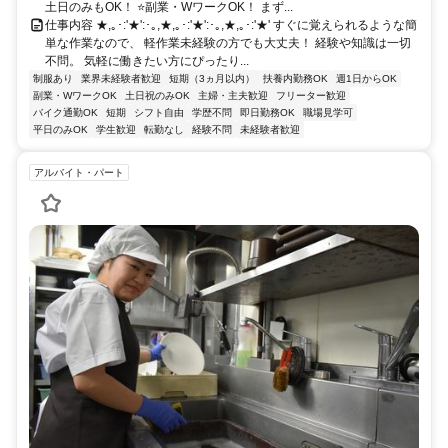
土日のみもOK！ ⭐副業・WワークOK！ まず...
仕事内容 ★,｡･:'★':･｡,★,｡･:'★':･｡,★,｡･:'★' すぐに覚えられるような簡
単な作業なので、 軽作業未経験の方でも大丈夫！ 経験や知識は一切
不問。 気軽に働きたい方にぴったり...
制服あり
業界未経験者歓迎
短期（3ヵ月以内）
扶養内勤務OK
週1日からOK
副業・WワークOK
土日祝のみOK
主婦・主夫歓迎
フリーター歓迎
バイク通勤OK
短期
シフト自由
学歴不問
即日勤務OK
職場見学可
平日のみOK
学生歓迎
転勤なし
経験不問
未経験者歓迎
アルバイト・パート