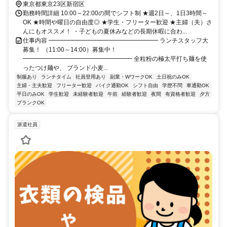
東京都東京23区新宿区
勤務時間詳細 10:00～22:00の間でシフト制 ★週2日～、1日3時間～
OK ★時間や曜日の自由度◎ ★学生・フリーター歓迎 ★主婦（夫）さ
んにもオススメ！ ・子どもの夏休みなどの長期休暇に合わ...
仕事内容 ━━━━━━━━━━━━━━━━━━ ランチスタッフ大
募集！ （11:00～14:00）募集中！
━━━━━━━━━━━━━━━━━━ 全粒粉の極太平打ち麺を使
ったつけ麺や、 ブランド小麦...
制服あり
ランチタイム
社員登用あり
副業・WワークOK
土日祝のみOK
主婦・主夫歓迎
フリーター歓迎
バイク通勤OK
シフト自由
学歴不問
車通勤OK
平日のみOK
学生歓迎
未経験者歓迎
午前
経験者歓迎
夜間
有資格者歓迎
夕方
ブランクOK
派遣社員