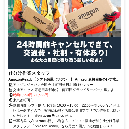
仕分け作業スタッフ
AmazonReady【シフト融通バツグン！】 Amazon直接雇用のレア求
人！自分のペースでシフトIN♪未経験OK◎服装・髪型・髪色自由！
アマゾンジャパン合同会社 町田当日お届けセンター
交通アクセス 東急田園都市線「南町田グランベリーパーク駅」より
シャトルバス約２０分、駅から徒歩約２６分 ※シャトルバス運行あ
時給1,350円～1,688円
り ※自転車通勤可 ※車、バイク通勤不可
東京都町田市
勤務時間 シフト制 以下詳細 10:00～15:00、22:00～翌6:00 など ※上
記は一例ですので、実際に勤務する際は専用アプリでご確認をお願い
いたします。 ※Amazon Readyの求人...
仕事内容 ＼Amazonの新しい働き方！✧シフト融通が利く仕分け作業
スタッフ／ 「AmazonReady」なら月に１回だけの勤務もＯＫ！