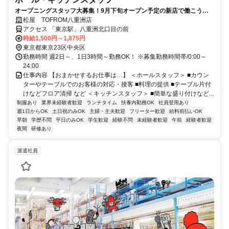
オープニングスタッフ大募集！9月下旬オープン予定の新店で働こう
♪「八重洲北口」出てスグ♪通勤ラクラク♪
松屋 TOFROM八重洲店
アクセス 「東京駅」八重洲北口目の前
時給1,500円～1,875円
東京都東京23区中央区
勤務時間 週2日～、1日3時間～勤務OK！ ※募集勤務時間帯/0:00～
24:00
仕事内容 【おまかせするお仕事は…】 ＜ホールスタッフ＞ ■カウン
ターやテーブルでのお客様の対応・接客 ■料理の提供 ■テーブル片付
けなどフロア清掃 など ＜キッチンスタッフ＞ ■簡単な盛り付けなど...
制服あり
業界未経験者歓迎
ランチタイム
扶養内勤務OK
社員登用あり
週1日からOK
土日祝のみOK
主婦・主夫歓迎
フリーター歓迎
給料前払いOK
早朝
学歴不問
平日のみOK
学生歓迎
経験不問
未経験者歓迎
午前
経験者歓迎
夜間
研修あり
派遣社員