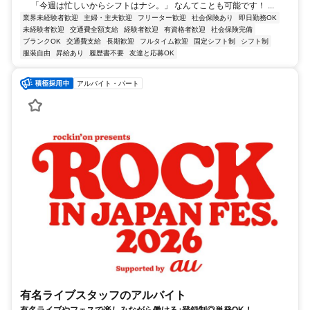
「今週は忙しいからシフトはナシ。」 なんてことも可能です！ ...
業界未経験者歓迎
主婦・主夫歓迎
フリーター歓迎
社会保険あり
即日勤務OK
未経験者歓迎
交通費全額支給
経験者歓迎
有資格者歓迎
社会保険完備
ブランクOK
交通費支給
長期歓迎
フルタイム歓迎
固定シフト制
シフト制
服装自由
昇給あり
履歴書不要
友達と応募OK
アルバイト・パート
有名ライブスタッフのアルバイト