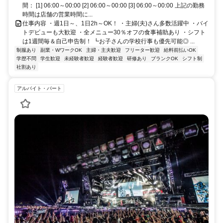
総武緩行線]
間： [1] 06:00～00:00 [2] 06:00～00:00 [3] 06:00～00:00 上記の勤務
時間は店舗の営業時間に...
仕事内容 ・週1日～、1日2h～OK！ ・主婦(夫)さん多数活躍中 ・バイ
トデビューも大歓迎 ・全メニュー30％オフの食事補助あり ・シフト
は1週間毎＆自己申告制！ ┗お子さんの学校行事も優先可能◎ ...
制服あり
副業・WワークOK
主婦・主夫歓迎
フリーター歓迎
給料前払いOK
学歴不問
学生歓迎
未経験者歓迎
経験者歓迎
研修あり
ブランクOK
シフト制
社割あり
アルバイト・パート