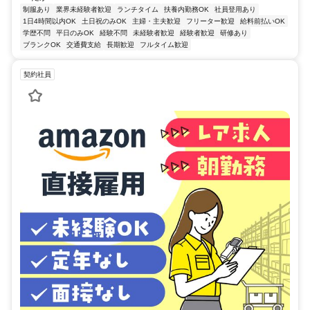
制服あり
業界未経験者歓迎
ランチタイム
扶養内勤務OK
社員登用あり
1日4時間以内OK
土日祝のみOK
主婦・主夫歓迎
フリーター歓迎
給料前払いOK
学歴不問
平日のみOK
経験不問
未経験者歓迎
経験者歓迎
研修あり
ブランクOK
交通費支給
長期歓迎
フルタイム歓迎
契約社員