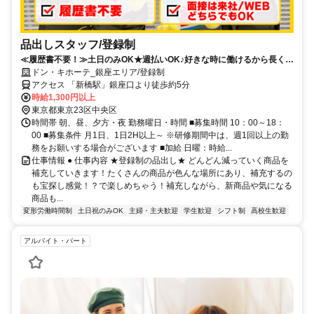
品出しスタッフ/登録制
≪履歴書不要！≫土日のみOK★週払いOK♪好きな時に働けるから長く続
けられる◎登録制スタッフ☆
ドン・キホーテ_銀座エリア/登録制
アクセス 「新橋駅」銀座口より徒歩約5分
時給1,300円以上
東京都東京23区中央区
時間帯 朝、昼、夕方・夜 勤務曜日・時間 ■募集時間 10：00～18：
00 ■募集条件 月1日、1日2H以上～ ※研修期間中は、週1回以上の勤
務をお願いする場合がございます ■加給 日曜：時給...
仕事情報 ● 仕事内容 ★登録制の品出し★ どんどん減っていく商品を
補充していきます！たくさんの商品が色んな場所にあり、補充するの
も宝探し感覚！？で楽しめちゃう！補充しながら、新商品や気になる
商品も...
変形労働時間制
土日祝のみOK
主婦・主夫歓迎
学生歓迎
シフト制
高校生歓迎
アルバイト・パート