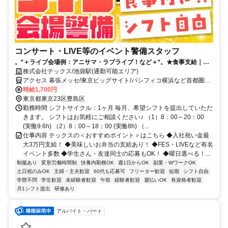
コンサート・LIVE等のイベント警備スタッフ
。*＋ライブ会場例：アニサマ・ラブライブ！など＋*。★食事支給｜日
収2万円～も｜祝金3万円｜シフト自由★
株式会社テックス/池袋駅(通勤可能エリア)
アクセス 幕張メッセ/東京ビッグサイト/パシフィコ横浜など首都圏に
現場多数！※駅は募集エリアです
時給1,700円
東京都東京23区豊島区
勤務時間 シフトサイクル：1ヶ月 毎月、希望シフトを提出していただ
きます。 シフトはお気軽にご相談ください♪ （1）8：00～20：00
(実働9.6h) （2）8：00～18：00 (実働8h) （...
仕事内容 テックスの＜おすすめポイント＞はこちら ◆入社祝い金最
大3万円支給！ ◆美味しいお弁当の支給あり！ ◆FES・LIVEなど有名
イベント多数 ◆学生さん・友達同士の応募もOK！ ◆曜日選べる！...
制服あり
変形労働時間制
扶養内勤務OK
週1日からOK
副業・WワークOK
土日祝のみOK
主婦・主夫歓迎
60代も応募可
フリーター歓迎
短期
シフト自由
学歴不問
学生歓迎
未経験者歓迎
午前
経験者歓迎
週払いOK
有資格者歓迎
月1シフト提出
研修あり
アルバイト・パート