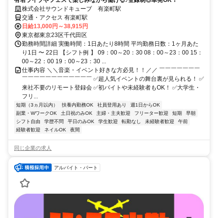
有名ライブやフェスで楽しみながら働ける♪登録制◎単発OK！
株式会社サウンドキューブ 有楽町駅
交通・アクセス 有楽町駅
日給13,000円～38,915円
東京都東京23区千代田区
勤務時間詳細 実働時間：1日あたり8時間 平均勤務日数：1ヶ月あた
り1日 〜 22日 【シフト例 】 09：00～20：30 08：00～23：00 15：
00～22：00 19：00～23：30 ...
仕事内容 ＼＼音楽・イベント好きな方必見！！／／ ￣￣￣￣￣￣￣
￣￣￣￣￣￣￣￣￣￣￣￣ ✅超人気イベントの舞台裏が見られる！ ✅
来社不要のリモート登録会 ✅初バイトや未経験者もOK！ ✅大学生・
フリ...
短期（3ヵ月以内）
扶養内勤務OK
社員登用あり
週1日からOK
副業・WワークOK
土日祝のみOK
主婦・主夫歓迎
フリーター歓迎
短期
早朝
シフト自由
学歴不問
平日のみOK
学生歓迎
転勤なし
未経験者歓迎
午前
経験者歓迎
ネイルOK
夜間
同じ企業の求人
アルバイト・パート