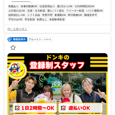
━━━━━━...
制服あり
扶養内勤務OK
社員登用あり
週1日からOK
1日4時間以内OK
土日祝のみOK
主婦・主夫歓迎
週1シフト提出
フリーター歓迎
バイク通勤OK
給料前払いOK
シフト自由
学歴不問
車通勤OK
即日勤務OK
職場見学可
平日のみOK
学生歓迎
転勤なし
未経験者歓迎
同じ企業の求人
アルバイト・パート