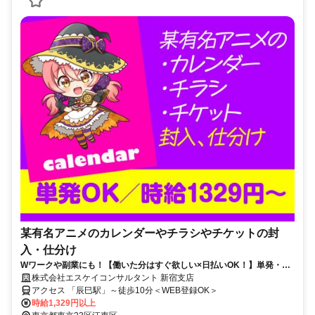
某有名アニメのカレンダーやチラシやチケットの封
入・仕分け
Wワークや副業にも！【働いた分はすぐ欲しい×日払いOK！】単発・短
期・週1日～希望の働き方あり♪
株式会社エスケイコンサルタント 新宿支店
アクセス 「辰巳駅」～徒歩10分＜WEB登録OK＞
時給1,329円以上