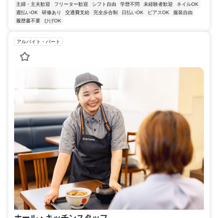
主婦・主夫歓迎
フリーター歓迎
シフト自由
学歴不問
未経験者歓迎
ネイルOK
週払いOK
研修あり
交通費支給
完全歩合制
日払いOK
ピアスOK
服装自由
履歴書不要
ひげOK
アルバイト・パート
ホール・キッチンスタッフ