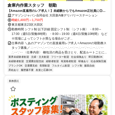
倉庫内作業スタッフ 朝勤
【Amazon直雇用のレア求人！】未経験からでもAmazon正社員に◎髪
色自由◎福利厚生充実！時給UP！
アマゾンジャパン合同会社 大田新A棟デリバリーステーション
時給1,400円～1,750円
東京都東京23区大田区
勤務時間 シフト制 以下詳細 固定シフト制 〈シフト例〉 ・8:00～
17:00（週5日/実働8時間） ・8:00～19:00（週4日/実働10時間） など
※現場によってシフトが異なる場合がござ...
仕事内容 ＼あのアマゾンでの直接雇用レア求人✧Amazonの朝勤務ス
タッフ募集／ ∴‥∵‥∴‥∵‥∴‥∴∴‥∴‥∵‥∴‥∵‥∴‥∴∵‥
∴‥∵‥ 〈仕事内容〉 梱包済の商品を受けとり、配送ルートごとに...
業界未経験者歓迎
主婦・主夫歓迎
フリーター歓迎
社会保険あり
即日勤務OK
未経験者歓迎
交通費全額支給
経験者歓迎
有資格者歓迎
研修あり
社会保険完備
ブランクOK
交通費支給
長期歓迎
フルタイム歓迎
シフト制
服装自由
昇給あり
履歴書不要
友達と応募OK
業務委託