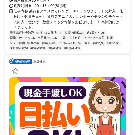
東京都東京23区江東区
勤務時間 9：00～18：00(8時間)
仕事内容 某有名アニメのカレンダーやチラシやチケットの封入・仕
分け・数量チェック 某有名アニメのカレンダーやチラシやチケット
の封入・仕分け・数量チェック作業をお任せします！ 具体的には…
＊チケット...
業界未経験者歓迎
短期（3ヵ月以内）
扶養内勤務OK
週1日からOK
副業・WワークOK
土日祝のみOK
主婦・主夫歓迎
フリーター歓迎
短期
シフト自由
学歴不問
職場見学可
平日のみOK
学生歓迎
転勤なし
経験不問
未経験者歓迎
経験者歓迎
週払いOK
即日払いOK
派遣社員