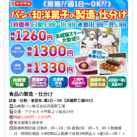
食品の製造・仕分け
試食・社割・食堂有♪週1日～OK【武蔵野工場002】
山崎製パン株式会社武蔵野工場
交通・アクセス 小平駅より徒歩14分
時給1,260円～1,575円
東京都東久留米市
勤務時間詳細 日勤/9：00～18：00 夜勤/18：00～5：00 ※勤務曜
日・時間応相談 ※8時間以上勤務で休憩1時間あり ⭐週1日～OK！ ⭐