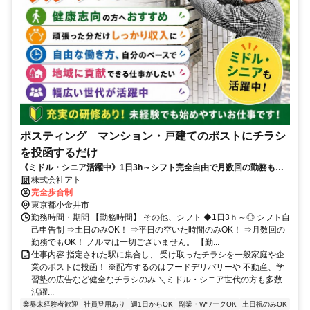
ポスティング マンション・戸建てのポストにチラシ
を投函するだけ
《ミドル・シニア活躍中》1日3h～シフト完全自由で月数回の勤務も
OK★無理なくマイペースに働けます♪
株式会社アト
完全歩合制
東京都小金井市
勤務時間・期間 【勤務時間】 その他、シフト ◆1日3ｈ～◎ シフト自
己申告制 ⇒土日のみOK！ ⇒平日の空いた時間のみOK！ ⇒月数回の
勤務でもOK！ ノルマは一切ございません。 【勤...
仕事内容 指定された駅に集合し、 受け取ったチラシを一般家庭や企
業のポストに投函！ ※配布するのはフードデリバリーや 不動産、学
習塾の広告など健全なチラシのみ ＼ミドル・シニア世代の方も多数
活躍...
業界未経験者歓迎
社員登用あり
週1日からOK
副業・WワークOK
土日祝のみOK