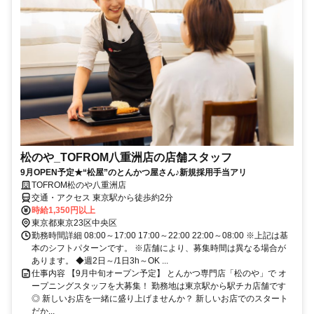
松のや_TOFROM八重洲店の店舗スタッフ
9月OPEN予定★“松屋”のとんかつ屋さん♪新規採用手当アリ
TOFROM松のや八重洲店
交通・アクセス 東京駅から徒歩約2分
時給1,350円以上
東京都東京23区中央区
勤務時間詳細 08:00～17:00 17:00～22:00 22:00～08:00 ※上記は基
本のシフトパターンです。 ※店舗により、募集時間は異なる場合が
あります。 ◆週2日～/1日3h～OK ...
仕事内容 【9月中旬オープン予定】 とんかつ専門店「松のや」で オ
ープニングスタッフを大募集！ 勤務地は東京駅から駅チカ店舗です
◎ 新しいお店を一緒に盛り上げませんか？ 新しいお店でのスタート
だか...