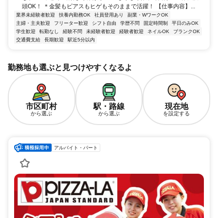
頭OK！ ＊金髪もピアスもヒゲもそのままで活躍！ 【仕事内容】...
業界未経験者歓迎
扶養内勤務OK
社員登用あり
副業・WワークOK
主婦・主夫歓迎
フリーター歓迎
シフト自由
学歴不問
固定時間制
平日のみOK
学生歓迎
転勤なし
経験不問
未経験者歓迎
経験者歓迎
ネイルOK
ブランクOK
交通費支給
長期歓迎
駅近5分以内
勤務地も選ぶと見つけやすくなるよ
市区町村
駅・路線
現在地
から選ぶ
から選ぶ
を設定する
アルバイト・パート