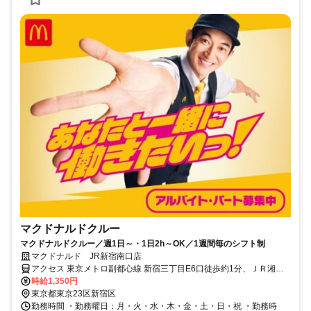
マクドナルドクルー
マクドナルドクルー／週1日～・1日2h～OK／1週間毎のシフト制
マクドナルド JR新宿南口店
アクセス 東京メトロ副都心線 新宿三丁目E6口徒歩約1分、ＪＲ湘南
新宿ライン 新宿ミライナタワー改札口徒歩約2分、ＪＲ山手線 新宿ミ
時給1,350円
ライナタワー改札口徒歩約2分 新宿 [相鉄・JR直通線] 新宿 [JR山手線]
東京都東京23区新宿区
新宿 [JR中央本線(東京～塩尻)] 新宿 [JR中央線(快速)] 新宿 [JR中央・
勤務時間 ・勤務曜日：月・火・水・木・金・土・日・祝 ・勤務時