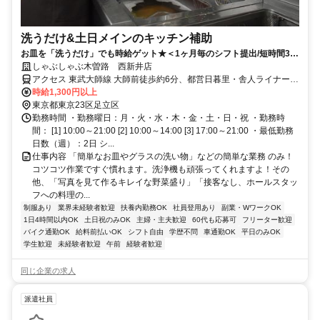
洗うだけ&土日メインのキッチン補助
お皿を「洗うだけ」でも時給ゲット★＜1ヶ月毎のシフト提出/短時間3h
～/週2日～＞
しゃぶしゃぶ木曽路 西新井店
アクセス 東武大師線 大師前徒歩約6分、都営日暮里・舎人ライナー
西新井大師西東口徒歩約11分、都営日暮里・舎人ライナー 江北（東
時給1,300円以上
京都）東口徒歩約11分 大師前駅～徒歩5分
東京都東京23区足立区
勤務時間 ・勤務曜日：月・火・水・木・金・土・日・祝 ・勤務時
間： [1] 10:00～21:00 [2] 10:00～14:00 [3] 17:00～21:00 ・最低勤務
日数（週）：2日 シ...
仕事内容 「簡単なお皿やグラスの洗い物」などの簡単な業務 のみ！
コツコツ作業ですぐ慣れます。洗浄機も頑張ってくれますよ！その
他、「写真を見て作るキレイな野菜盛り」「接客なし、ホールスタッ
フへの料理の...
制服あり
業界未経験者歓迎
扶養内勤務OK
社員登用あり
副業・WワークOK
1日4時間以内OK
土日祝のみOK
主婦・主夫歓迎
60代も応募可
フリーター歓迎
バイク通勤OK
給料前払いOK
シフト自由
学歴不問
車通勤OK
平日のみOK
学生歓迎
未経験者歓迎
午前
経験者歓迎
同じ企業の求人
派遣社員