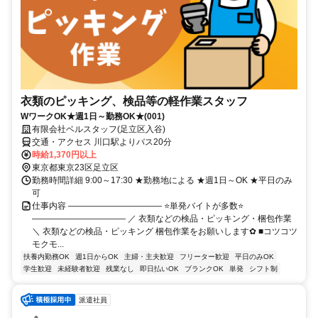
衣類のピッキング、検品等の軽作業スタッフ
WワークOK★週1日～勤務OK★(001)
有限会社ベルスタッフ(足立区入谷)
交通・アクセス 川口駅よりバス20分
時給1,370円以上
東京都東京23区足立区
勤務時間詳細 9:00～17:30 ★勤務地による ★週1日～OK ★平日のみ
可
仕事内容 ――――――――――― ⭐単発バイトが多数⭐
――――――――――― ／ 衣類などの検品・ピッキング・梱包作業
＼ 衣類などの検品・ピッキング 梱包作業をお願いします✿ ■コツコツ
モクモ...
扶養内勤務OK
週1日からOK
主婦・主夫歓迎
フリーター歓迎
平日のみOK
学生歓迎
未経験者歓迎
残業なし
即日払いOK
ブランクOK
単発
シフト制
派遣社員