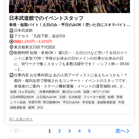
日本武道館でのイベントスタッフ
単発・短期バイト！土日のみ・平日のみOK！空いた日にスキマバイト！
未経験歓迎！髪色・髪型・ネイルOK
日本武道館
アクセス 「九段下駅」徒歩5分
時給1,250円～2,025円
東京都東京23区千代田区
勤務時間 短期・単発OK！ 週1日～・土日だけなど空いてる日のイベ
ントに参加でOK！学校がお休みの日やメインの仕事がお休みの日
に、Wワークで働くスタッフも多数活躍中です！ ＜シフト例＞ 09:00
～1...
仕事内容 お仕事内容は あの人気アーティストに会えちゃうかも！？
都内・都内近郊で開催されるコンサート・イベントのスタッフです。
来場者のご案内・ステージ機材運搬・イベントの運営補助 etc.. さ...
短期（3ヵ月以内）
扶養内勤務OK
週1日からOK
副業・WワークOK
1日4時間以内OK
土日祝のみOK
主婦・主夫歓迎
フリーター歓迎
短期
早朝
シフト自由
学歴不問
即日勤務OK
平日のみOK
学生歓迎
未経験者歓迎
午前
経験者歓迎
夜間
夕方
同じ企業の求人
前へ
次へ
1
2
3
4
5