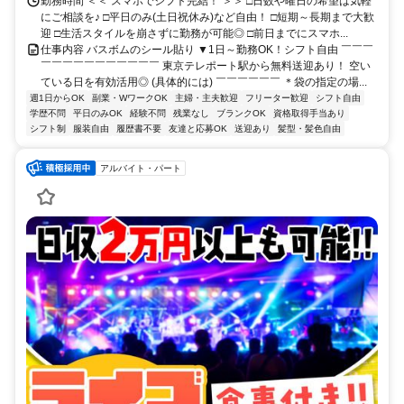
勤務時間 ＜＜ スマホでシフト完結！ ＞＞ □日数や曜日の希望は気軽
にご相談を♪ □平日のみ(土日祝休み)など自由！ □短期～長期まで大歓
迎 □生活スタイルを崩さずに勤務が可能◎ □前日までにスマホ...
仕事内容 バスボムのシール貼り ▼1日～勤務OK！シフト自由 ￣￣￣
￣￣￣￣￣￣￣￣￣￣￣ 東京テレポート駅から無料送迎あり！ 空い
ている日を有効活用◎ (具体的には) ￣￣￣￣￣￣ ＊袋の指定の場...
週1日からOK
副業・WワークOK
主婦・主夫歓迎
フリーター歓迎
シフト自由
学歴不問
平日のみOK
経験不問
残業なし
ブランクOK
資格取得手当あり
シフト制
服装自由
履歴書不要
友達と応募OK
送迎あり
髪型・髪色自由
アルバイト・パート