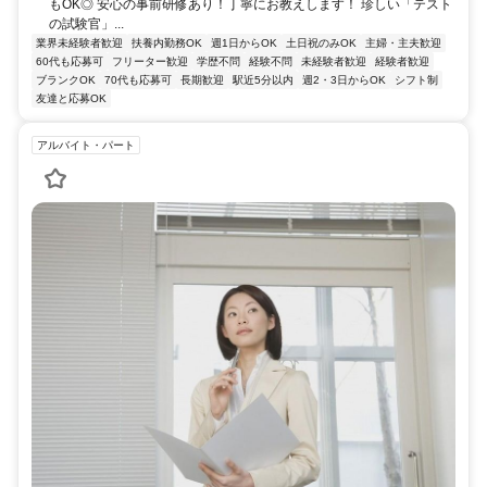
もOK◎ 安心の事前研修あり！丁寧にお教えします！ 珍しい「テスト
の試験官」...
業界未経験者歓迎
扶養内勤務OK
週1日からOK
土日祝のみOK
主婦・主夫歓迎
60代も応募可
フリーター歓迎
学歴不問
経験不問
未経験者歓迎
経験者歓迎
ブランクOK
70代も応募可
長期歓迎
駅近5分以内
週2・3日からOK
シフト制
友達と応募OK
アルバイト・パート