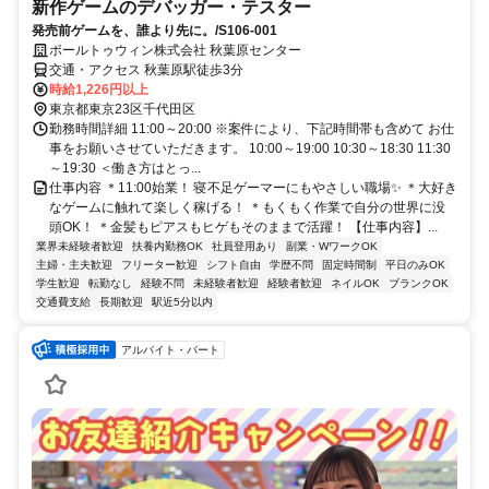
新作ゲームのデバッガー・テスター
発売前ゲームを、誰より先に。/S106-001
ポールトゥウィン株式会社 秋葉原センター
交通・アクセス 秋葉原駅徒歩3分
時給1,226円以上
東京都東京23区千代田区
勤務時間詳細 11:00～20:00 ※案件により、下記時間帯も含めて お仕
事をお願いさせていただきます。 10:00～19:00 10:30～18:30 11:30
～19:30 ＜働き方はとっ...
仕事内容 ＊11:00始業！ 寝不足ゲーマーにもやさしい職場✨ ＊大好き
なゲームに触れて楽しく稼げる！ ＊もくもく作業で自分の世界に没
頭OK！ ＊金髪もピアスもヒゲもそのままで活躍！ 【仕事内容】...
業界未経験者歓迎
扶養内勤務OK
社員登用あり
副業・WワークOK
主婦・主夫歓迎
フリーター歓迎
シフト自由
学歴不問
固定時間制
平日のみOK
学生歓迎
転勤なし
経験不問
未経験者歓迎
経験者歓迎
ネイルOK
ブランクOK
交通費支給
長期歓迎
駅近5分以内
アルバイト・パート