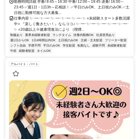
勤務時間詳細 早番/ 8:45～16:30 中番/ 12:00～19:45 遅番/ 16:00～
23:45 ✅週1日・1日3h～応相談！ ✅平日のみOK、土日祝のみOK ✅土
日祝に勤務可能な方大募集...
仕事内容 ✨･━･✨･━･✨･━･✨･━･✨･━･✨ ⭐未経験スタート多数活躍
中⭐ 『楽しく働きたい！』ならココ♪ ✨･━･✨･━･✨･━･✨･━･✨･━･
✨ ⭐20歳以上※健康増進法により （喫煙...
制服あり
業界未経験者歓迎
ランチタイム
扶養内勤務OK
社員登用あり
週1日からOK
1日4時間以内OK
土日祝のみOK
主婦・主夫歓迎
フリーター歓迎
シフト自由
学歴不問
平日のみOK
学生歓迎
転勤なし
経験不問
未経験者歓迎
午前
経験者歓迎
ネイルOK
アルバイト・パート