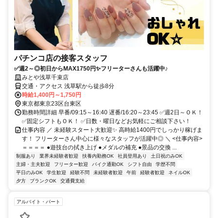
パチンコ店の接客スタッフ
✅週2～◎初日からMAX1750円✨フリーターさんも活躍中♪
みとや浅草千束店
交通・アクセス 浅草駅から徒歩8分
時給1,400円～1,750円
東京都東京23区台東区
勤務時間詳細 早番/09:15～16:40 遅番/16:20～23:45 ✅週2日～ＯＫ！
✅固定シフトもＯＫ！ ✅日数・曜日などお気軽にご相談下さい！
仕事内容 ／ 未経験スタート大歓迎✨ 高時給1400円でしっかり稼げま
す！ フリーターさん中心に様々なスタッフが活躍中◎ ＼ <仕事内容>
＝＝＝＝ ●遊技台の拭き上げ ●メダルの補充 ●景品の交換 ...
制服あり
業界未経験者歓迎
扶養内勤務OK
社員登用あり
土日祝のみOK
主婦・主夫歓迎
フリーター歓迎
バイク通勤OK
シフト自由
学歴不問
平日のみOK
学生歓迎
経験不問
未経験者歓迎
午前
経験者歓迎
ネイルOK
夕方
ブランクOK
交通費支給
アルバイト・パート