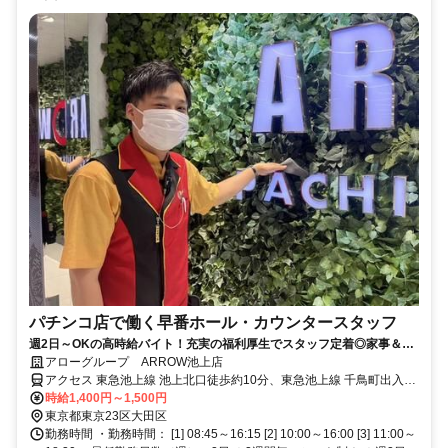
パチンコ店で働く早番ホール・カウンタースタッフ
週2日～OKの高時給バイト！充実の福利厚生でスタッフ定着◎家事＆育
児の合間にサクッと稼げる！【店内禁煙案＆完全分煙】
アローグループ ARROW池上店
アクセス 東急池上線 池上北口徒歩約10分、東急池上線 千鳥町出入口
2徒歩約13分、都営浅草線 西馬込南口徒歩約15分
時給1,400円～1,500円
東京都東京23区大田区
勤務時間 ・勤務時間： [1] 08:45～16:15 [2] 10:00～16:00 [3] 11:00～