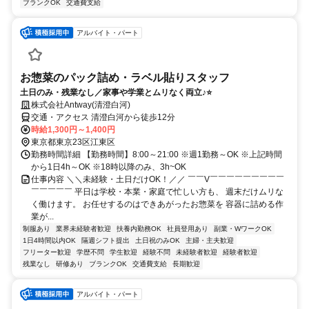
ブランクOK
交通費支給
アルバイト・パート
お惣菜のパック詰め・ラベル貼りスタッフ
土日のみ・残業なし／家事や学業とムリなく両立♪⭐
株式会社Antway(清澄白河)
交通・アクセス 清澄白河から徒歩12分
時給1,300円～1,400円
東京都東京23区江東区
勤務時間詳細 【勤務時間】8:00～21:00 ※週1勤務～OK ※上記時間
から1日4h～OK ※18時以降のみ、3h~OK
仕事内容 ＼＼未経験・土日だけOK！／／ ￣￣V￣￣￣￣￣￣￣￣￣
￣￣￣￣￣ 平日は学校・本業・家庭で忙しい方も、 週末だけムリな
く働けます。 お任せするのはできあがったお惣菜を 容器に詰める作
業が...
制服あり
業界未経験者歓迎
扶養内勤務OK
社員登用あり
副業・WワークOK
1日4時間以内OK
隔週シフト提出
土日祝のみOK
主婦・主夫歓迎
フリーター歓迎
学歴不問
学生歓迎
経験不問
未経験者歓迎
経験者歓迎
残業なし
研修あり
ブランクOK
交通費支給
長期歓迎
アルバイト・パート