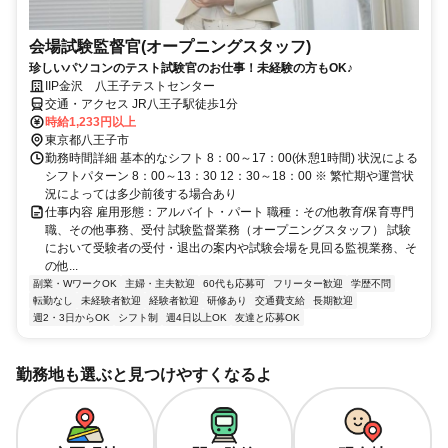
会場試験監督官(オープニングスタッフ)
珍しいパソコンのテスト試験官のお仕事！未経験の方もOK♪
IIP金沢 八王子テストセンター
交通・アクセス JR八王子駅徒歩1分
時給1,233円以上
東京都八王子市
勤務時間詳細 基本的なシフト 8：00～17：00(休憩1時間) 状況による
シフトパターン 8：00～13：30 12：30～18：00 ※ 繁忙期や運営状
況によっては多少前後する場合あり
仕事内容 雇用形態：アルバイト・パート 職種：その他教育/保育専門
職、その他事務、受付 試験監督業務（オープニングスタッフ） 試験
において受験者の受付・退出の案内や試験会場を見回る監視業務、そ
の他...
副業・WワークOK
主婦・主夫歓迎
60代も応募可
フリーター歓迎
学歴不問
転勤なし
未経験者歓迎
経験者歓迎
研修あり
交通費支給
長期歓迎
週2・3日からOK
シフト制
週4日以上OK
友達と応募OK
勤務地も選ぶと見つけやすくなるよ