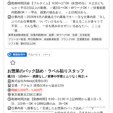
勤務時間詳細 【フルタイム】 9:00〜17:00（休憩45分） ※土日どち
らか＋平日2日以上の勤務。 ✅週3日〜OK！WワークOK！ ✅扶養範囲
内勤務OK！ ✅早出、残業の場合あり。 ＜土日両日出ら...
仕事内容 ✨2026年4月の新拠点での募集です✨ ✅主な仕事内容 「久し
ぶりのお仕事復帰。ついていけるかな…」 「覚えることが多そうで
不安…」 そんな風に、一歩を踏み出せずにいるあなたへ。 ここは
「接...
業界未経験者歓迎
扶養内勤務OK
副業・WワークOK
主婦・主夫歓迎
フリーター歓迎
即日勤務OK
未経験者歓迎
ブランクOK
交通費支給
長期歓迎
シフト制
週4日以上OK
アルバイト・パート
お惣菜のパック詰め・ラベル貼りスタッフ
週2日・1日4h〜・残業なし／家事や学業とムリなく両立♪⭐
株式会社Antway(清澄白河)
交通・アクセス 清澄白河から徒歩12分
時給1,300円～1,400円
東京都東京23区江東区
勤務時間詳細 【勤務時間】8:00～21:00 ※上記時間から週２日～5
日、1日4h～OK ※18時以降のみ、3h~OK
仕事内容 ＼接客なし！完成したお惣菜のパック詰め／ ￣￣V￣￣￣￣
￣￣￣￣￣￣￣￣￣￣￣￣￣￣ お任せするのは、できあがったお惣