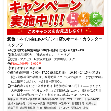
髪色・ネイル自由のパチンコ店のホール・カウンター
スタッフ
⭐今だけ誰でも特別時給2000円⭐給料日は週2回⭐週3～OK
東京都品川区大井 (株式会社ミレ・キャリア)
交通・アクセス JR京浜東北線「大井町駅」スグ
時給1,400円～2,000円
東京都東京23区品川区
勤務時間詳細 ・9:00～17:00 (休憩1時間) ・16:30～24:15 (休憩1時
間) ⭐勤務時間の調整や、終電時間についての相談OK！ まずはお気軽
にご応募ください。 ⭐週3日～勤務O...
仕事内容 ⭐今だけ！入社初月は【特別時給2000円】⭐ ⭐⭐⭐ まだまだ
大募集中 ⭐⭐⭐ 「今月ピンチ…」が口癖のあなたへ。 週2回の給料日
で、財布の潤いキープ！！ 制服ありの職場のため、いつも...
制服あり
業界未経験者歓迎
扶養内勤務OK
副業・WワークOK
土日祝のみOK
主婦・主夫歓迎
フリーター歓迎
学歴不問
車通勤OK
職場見学可
転勤なし
経験不問
未経験者歓迎
午前
経験者歓迎
ネイルOK
研修あり
夕方