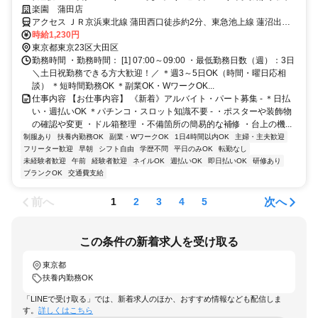
軽作業／髪色自由・ネイルOK／接客は一切ありません
楽園 蒲田店
アクセス ＪＲ京浜東北線 蒲田西口徒歩約2分、東急池上線 蓮沼出入
口2徒歩約10分、京急空港線 京急蒲田西口徒歩約14分
時給1,230円
東京都東京23区大田区
勤務時間 ・勤務時間： [1] 07:00～09:00 ・最低勤務日数（週）：3日
＼土日祝勤務できる方大歓迎！／ ＊週3～5日OK（時間・曜日応相
談） ＊短時間勤務OK ＊副業OK・WワークOK...
仕事内容 【お仕事内容】 《新着》アルバイト・パート募集 - ＊日払
い・週払いOK ＊パチンコ・スロット知識不要 - ・ポスターや装飾物
の確認や変更 ・ドル箱整理 ・不備箇所の簡易的な補修 ・台上の機...
制服あり
扶養内勤務OK
副業・WワークOK
1日4時間以内OK
主婦・主夫歓迎
フリーター歓迎
早朝
シフト自由
学歴不問
平日のみOK
転勤なし
未経験者歓迎
午前
経験者歓迎
ネイルOK
週払いOK
即日払いOK
研修あり
ブランクOK
交通費支給
前へ
次へ
1
2
3
4
5
この条件の新着求人を受け取る
東京都
扶養内勤務OK
「LINEで受け取る」では、新着求人のほか、おすすめ情報なども配信しま
す。
詳しくはこちら