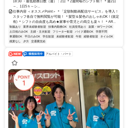
18:30 ・最低勤務日数（週）：2日 ＊2週間毎のシフト制！ ＊週2日
～、1日5ｈ～シ...
仕事内容 ＜オススメPoint＞ ＊「定額制動画配信サービス」を導入！
スタッフ各自で無料閲覧が可能！ ＊髪型＆髪色のおしゃれOK！(規定
有) ＊シフトの自由度も高め★家事や育児との両立も楽々！ ＊AR...
制服あり
業界未経験者歓迎
扶養内勤務OK
社員登用あり
副業・WワークOK
土日祝のみOK
主婦・主夫歓迎
フリーター歓迎
バイク通勤OK
学歴不問
車通勤OK
平日のみOK
学生歓迎
未経験者歓迎
午前
経験者歓迎
ネイルOK
残業なし
夕方
交通費支給
アルバイト・パート