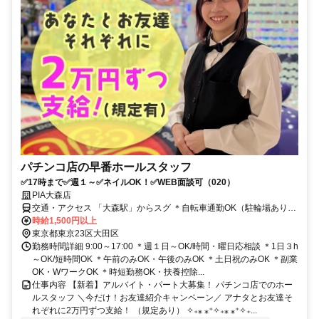
パチンコ店の早番ホールスタッフ
✅17時まで✅週１～✅ネイルOK！✅WEB面談可（020）
PIA大森店
交通・アクセス 「大森駅」からスグ ＊自転車通勤OK（駐輪場あり）
＊近くにコンビニ・カフェ・飲食店など多数
時給1,500円以上
東京都東京23区大田区
勤務時間詳細 9:00～17:00 ＊週１日～OK/時間・曜日応相談 ＊1日３h
～OK/短時間OK ＊午前のみOK・午後のみOK ＊土日祝のみOK ＊副業
OK・WワークOK ＊時短勤務OK・扶養控除...
仕事内容 【新着】アルバイト・パート大募集！ パチンコ店でのホー
ルスタッフ ＼今だけ！お友達紹介キャンペーン／ アナタとお友達そ
れぞれに2万円ずつ支給！ （規定あり） ✧₊⁎ ⁎⁺✧₊⁎ ⁎⁺✧₊...