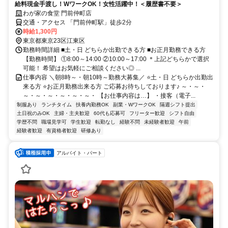
給料現金手渡し！WワークOK！女性活躍中！＜履歴書不要＞
わが家の食堂 門前仲町店
交通・アクセス 「門前仲町駅」徒歩2分
時給1,300円
東京都東京23区江東区
勤務時間詳細 ■土・日 どちらか出勤できる方 ■お正月勤務できる方
【勤務時間】 ①8:00～14:00 ②10:00～17:00 ＊上記どちらかで選択
可能！ 希望はお気軽にご相談ください◎ ...
仕事内容 ＼朝8時～・朝10時～勤務大募集／ ⭐土・日 どちらか出勤出
来る方 ⭐お正月勤務出来る方 ご応募お待ちしております♪ ～・～・
～・～・～・～・～・～・ 【お仕事内容は…】 ・接客（電子...
制服あり
ランチタイム
扶養内勤務OK
副業・WワークOK
隔週シフト提出
土日祝のみOK
主婦・主夫歓迎
60代も応募可
フリーター歓迎
シフト自由
学歴不問
職場見学可
学生歓迎
転勤なし
経験不問
未経験者歓迎
午前
経験者歓迎
有資格者歓迎
研修あり
アルバイト・パート