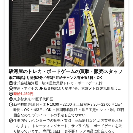
駿河屋のトレカ・ボードゲームの買取・販売スタッフ
末広町駅より徒歩2分／年3回昇給チャンス有★週3日～OK
株式会社駿河屋 駿河屋秋葉原トレカ・ボードゲーム館
交通・アクセス JR秋葉原駅より徒歩7分、東京メトロ 末広町駅より
徒歩2分
時給1,450円
東京都東京23区千代田区
勤務時間詳細 月～木▶10:00～22:00 金土日祝▶8:30～22:00 ＊1日4
時間～OK ＊週3日～OK ＊長期勤務歓迎 ＊曜日固定のシフト制。曜日
固定なので プライベートの予定も立てやすい...
仕事内容 カウンターでの販売・買取・商品陳列など 店内業務をお願
いします。 トレーディングカード、サプライ品、 ボードゲームを取
り扱っています。 専門知識は一切不要！ レア商品に出会えるカ