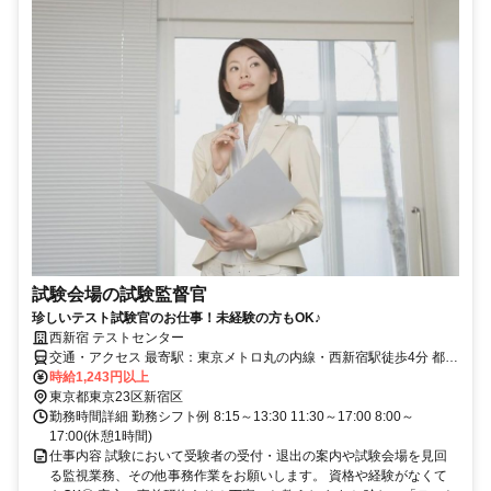
試験会場の試験監督官
珍しいテスト試験官のお仕事！未経験の方もOK♪
西新宿 テストセンター
交通・アクセス 最寄駅：東京メトロ丸の内線・西新宿駅徒歩4分 都営
大江戸線・都庁前駅徒歩5分 JR・小田急・京王・西武新宿駅徒歩15
時給1,243円以上
分
東京都東京23区新宿区
勤務時間詳細 勤務シフト例 8:15～13:30 11:30～17:00 8:00～
17:00(休憩1時間)
仕事内容 試験において受験者の受付・退出の案内や試験会場を見回
る監視業務、その他事務作業をお願いします。 資格や経験がなくて