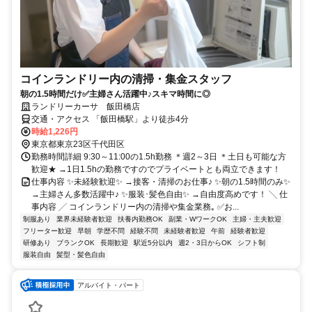
コインランドリー内の清掃・集金スタッフ
朝の1.5時間だけ✅主婦さん活躍中♪スキマ時間に◎
ランドリーカーサ 飯田橋店
交通・アクセス 「飯田橋駅」より徒歩4分
時給1,226円
東京都東京23区千代田区
勤務時間詳細 9:30～11:00の1.5h勤務 ＊週2～3日 ＊土日も可能な方
歓迎★ →1日1.5hの勤務ですのでプライベートとも両立できます！
仕事内容 ✨未経験歓迎✨ →接客・清掃のお仕事♪ ✨朝の1.5時間のみ✨
→主婦さん多数活躍中♪ ✨服装･髪色自由✨ →自由度高めです！ ╲ 仕
事内容 ╱ コインランドリー内の清掃や集金業務｡ ✅お...
制服あり
業界未経験者歓迎
扶養内勤務OK
副業・WワークOK
主婦・主夫歓迎
フリーター歓迎
早朝
学歴不問
経験不問
未経験者歓迎
午前
経験者歓迎
研修あり
ブランクOK
長期歓迎
駅近5分以内
週2・3日からOK
シフト制
服装自由
髪型・髪色自由
アルバイト・パート