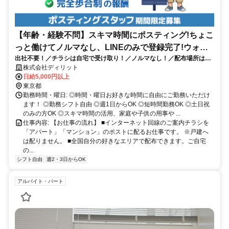
【年齢・経験不問】スキマ時間にポスティング!ちょこ
っと働けてノルマなし、LINEのみで登録完了!ウォー
出社不要！／チラシは自宅で受け取り！／ノルマなし！／配布場所は希
キング好きにも好評 業務委託求人 | 東京都[S2]
望制！／最短翌日採用！
株式会社ディリット
日給5,000円以上
東京都
勤務時間・曜日: ◎時間・曜日お好きな時間に自由にご勤務いただけ
ます！ ◎勤務シフト自由 ◎週1日からOK ◎短時間勤務OK ◎土日祝
のみの方OK ◎スキマ時間の活用、家庭や子供の用事や ...
仕事内容: 【お仕事の流れ】 ■インターネット回線のご案内チラシを
「アパート」「マンション」のポストに配るお仕事です。 ※戸建へ
は配りません。 ■全国自分の好きなエリアで配布できます。ご自宅
の...
シフト自由
週2・3日からOK
アルバイト・パート