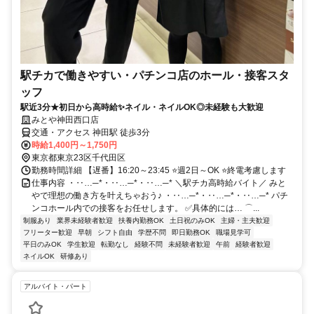
駅チカで働きやすい・パチンコ店のホール・接客スタ
ッフ
駅近3分★初日から高時給✨ネイル・ネイルOK◎未経験も大歓迎
みとや神田西口店
交通・アクセス 神田駅 徒歩3分
時給1,400円～1,750円
東京都東京23区千代田区
勤務時間詳細 【遅番】16:20～23:45 ⭐週2日～OK ⭐終電考慮します
仕事内容 ・‥…─*・‥…─*・‥…─* ＼駅チカ高時給バイト／ みと
やで理想の働き方を叶えちゃおう♪ ・‥…─*・‥…─*・‥…─* パチ
ンコホール内での接客をお任せします。 ✅具体的には… ⌒...
制服あり
業界未経験者歓迎
扶養内勤務OK
土日祝のみOK
主婦・主夫歓迎
フリーター歓迎
早朝
シフト自由
学歴不問
即日勤務OK
職場見学可
平日のみOK
学生歓迎
転勤なし
経験不問
未経験者歓迎
午前
経験者歓迎
ネイルOK
研修あり
アルバイト・パート