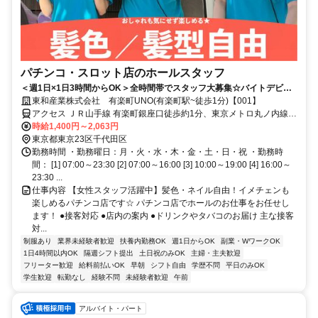
パチンコ・スロット店のホールスタッフ
＜週1日×1日3時間からOK＞全時間帯でスタッフ大募集☆バイトデビュ
ーも応援します！
東和産業株式会社 有楽町UNO(有楽町駅~徒歩1分)【001】
アクセス ＪＲ山手線 有楽町銀座口徒歩約1分、東京メトロ丸ノ内線
銀座C9口徒歩約2分、ＪＲ京葉線/ＪＲ武蔵野線 東京4番口徒歩約5分
時給1,400円～2,063円
「有楽町駅」～徒歩1分
東京都東京23区千代田区
勤務時間 ・勤務曜日：月・火・水・木・金・土・日・祝 ・勤務時
間： [1] 07:00～23:30 [2] 07:00～16:00 [3] 10:00～19:00 [4] 16:00～
23:30 ...
仕事内容 【女性スタッフ活躍中】髪色・ネイル自由！イメチェンも
楽しめるパチンコ店です☆ パチンコ店でホールのお仕事をお任せし
ます！ ●接客対応 ●店内の案内 ●ドリンクやタバコのお届け 主な接客
対...
制服あり
業界未経験者歓迎
扶養内勤務OK
週1日からOK
副業・WワークOK
1日4時間以内OK
隔週シフト提出
土日祝のみOK
主婦・主夫歓迎
フリーター歓迎
給料前払いOK
早朝
シフト自由
学歴不問
平日のみOK
学生歓迎
転勤なし
経験不問
未経験者歓迎
午前
アルバイト・パート