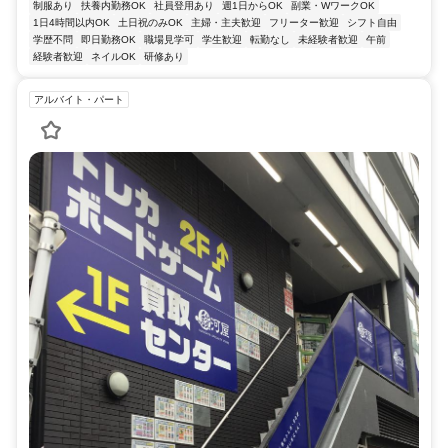
制服あり
扶養内勤務OK
社員登用あり
週1日からOK
副業・WワークOK
1日4時間以内OK
土日祝のみOK
主婦・主夫歓迎
フリーター歓迎
シフト自由
学歴不問
即日勤務OK
職場見学可
学生歓迎
転勤なし
未経験者歓迎
午前
経験者歓迎
ネイルOK
研修あり
アルバイト・パート