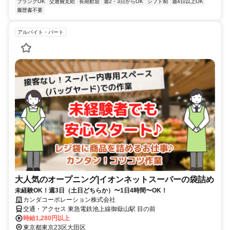
ブランクOK
交通費支給
長期歓迎
週2・3日からOK
シフト制
週4日以上OK
履歴書不要
アルバイト・パート
大人気のオープニング|イオンネットスーパーの袋詰め
未経験OK！週3日（土日どちらか）〜1日4時間〜OK！
カンダコーポレーション株式会社
交通・アクセス 東急電鉄池上線御嶽山駅 目の前
時給1,280円以上
東京都東京23区大田区