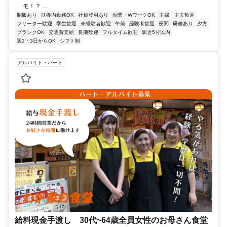
モ！？ ...
制服あり
扶養内勤務OK
社員登用あり
副業・WワークOK
主婦・主夫歓迎
フリーター歓迎
学生歓迎
未経験者歓迎
午前
経験者歓迎
夜間
研修あり
夕方
ブランクOK
交通費支給
長期歓迎
フルタイム歓迎
駅近5分以内
週2・3日からOK
シフト制
アルバイト・パート
給料現金手渡し 30代~64歳全員女性のお母さん食堂