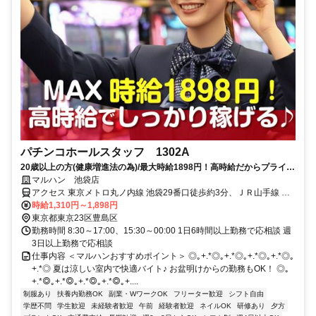
パチンコホールスタッフ 1302A
20歳以上の方(健康増進法の為)/最大時給1898円！高時給だからプライベ
ートを優先してもしっかり稼げる！ミニボーナスも有【履歴書不要】
マルハン 池袋店
アクセス 東京メトロ丸ノ内線 池袋29番口徒歩約3分、ＪＲ山手線 池
袋西口(北)徒歩約5分、東武東上線 池袋西口(北)徒歩約5分 「池袋駅」
時給1,310円～1,898円
東口徒歩3分
東京都東京23区豊島区
勤務時間 8:30～17:00、15:30～00:00 1日6時間以上勤務で応相談 週
3日以上勤務で応相談
仕事内容 ＜マルハンおすすめポイント＞ ◎｡+.*◎｡+.*◎｡+.*◎｡+.*◎｡
+.*◎ 夏は涼しい室内で快適バイト♪ お盆明けからの勤務もOK！ ◎｡
+.*◎｡+.*◎｡+.*◎｡+.*◎｡+....
制服あり
扶養内勤務OK
副業・WワークOK
フリーター歓迎
シフト自由
学歴不問
学生歓迎
未経験者歓迎
午前
経験者歓迎
ネイルOK
研修あり
夕方