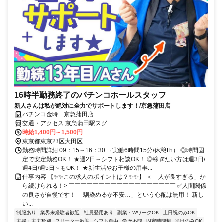
16時半勤務終了のパチンコホールスタッフ
新人さんは私が絶対に全力でサポートします！/京急蒲田店
パチンコ金時 京急蒲田店
交通・アクセス 京急蒲田駅スグ
時給1,400円～1,500円
東京都東京23区大田区
勤務時間詳細 09：15～16：30 （実働6時間15分/休憩1h） ◎時間固
定で安定勤務OK！ ★週2日～シフト相談OK！ ◎稼ぎたい方は週3日/
週4日/週5日～もOK！ ★新生活やお子様の用事...
仕事内容 【✨✨この求人のポイントは？✨✨】 ＜「人が良すぎる」か
ら続けられる！> ￣￣￣￣￣￣￣￣￣￣￣￣￣￣￣￣￣￣ ✅人間関係
の良さが自慢です！ 「馴染めるか不安…」という心配は無用！ 新し
い...
制服あり
業界未経験者歓迎
社員登用あり
副業・WワークOK
土日祝のみOK
主婦・主夫歓迎
フリーター歓迎
シフト自由
学歴不問
固定時間制
平日のみOK