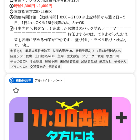
交通・アクセス 清澄白河から徒歩12分
時給1,300円～1,400円
東京都東京23区江東区
勤務時間詳細 【勤務時間】8:00～21:00 ※上記時間から週２日～5
日、1日4h～OK ※18時以降のみ、3h~OK
仕事内容 ＼接客なし！完成したお惣菜のパック詰め／ ￣￣V￣￣￣￣
￣￣￣￣￣￣￣￣￣￣￣￣￣￣ お任せするのは、できあがったお惣
菜を容器に詰める作業が中心です。 盛り付け・ラベル貼り・検品な
ど、 決...
制服あり
業界未経験者歓迎
扶養内勤務OK
社員登用あり
1日4時間以内OK
隔週シフト提出
土日祝のみOK
主婦・主夫歓迎
フリーター歓迎
学歴不問
平日のみOK
学生歓迎
経験不問
未経験者歓迎
経験者歓迎
残業なし
研修あり
ブランクOK
交通費支給
長期歓迎
アルバイト・パート