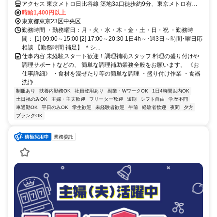
アクセス 東京メトロ日比谷線 築地3a口徒歩約9分、東京メトロ有楽
町線 新富町（東京都）6番口徒歩約9分、都営大江戸線 月島7番口徒
時給1,400円以上
歩約10分
東京都東京23区中央区
勤務時間 ・勤務曜日：月・火・水・木・金・土・日・祝 ・勤務時
間： [1] 09:00～15:00 [2] 17:00～20:30 1日4h～･週3日～時間･曜日応
相談 【勤務時間 補足】 ＊シ...
仕事内容 未経験スタート歓迎！調理補助スタッフ 料理の盛り付けや
調理サポートなどの、 簡単な調理補助業務全般をお願います。 《お
仕事詳細》 ・食材を混ぜたり等の簡単な調理 ・盛り付け作業 ・食器
洗浄...
制服あり
扶養内勤務OK
社員登用あり
副業・WワークOK
1日4時間以内OK
土日祝のみOK
主婦・主夫歓迎
フリーター歓迎
短期
シフト自由
学歴不問
車通勤OK
平日のみOK
学生歓迎
未経験者歓迎
午前
経験者歓迎
夜間
夕方
ブランクOK
業務委託