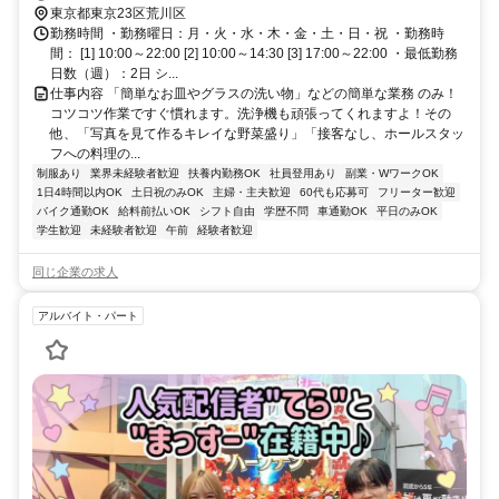
ノ輪駅」徒歩約5分
東京都東京23区荒川区
勤務時間 ・勤務曜日：月・火・水・木・金・土・日・祝 ・勤務時
間： [1] 10:00～22:00 [2] 10:00～14:30 [3] 17:00～22:00 ・最低勤務
日数（週）：2日 シ...
仕事内容 「簡単なお皿やグラスの洗い物」などの簡単な業務 のみ！
コツコツ作業ですぐ慣れます。洗浄機も頑張ってくれますよ！その
他、「写真を見て作るキレイな野菜盛り」「接客なし、ホールスタッ
フへの料理の...
制服あり
業界未経験者歓迎
扶養内勤務OK
社員登用あり
副業・WワークOK
1日4時間以内OK
土日祝のみOK
主婦・主夫歓迎
60代も応募可
フリーター歓迎
バイク通勤OK
給料前払いOK
シフト自由
学歴不問
車通勤OK
平日のみOK
学生歓迎
未経験者歓迎
午前
経験者歓迎
同じ企業の求人
アルバイト・パート