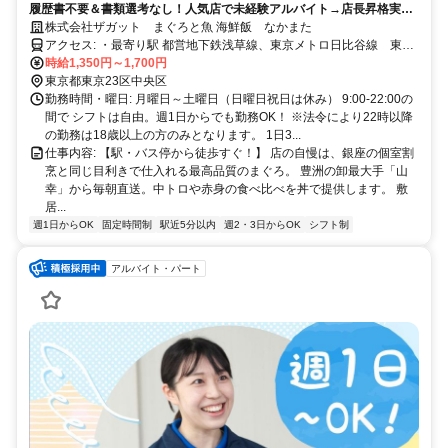
履歴書不要＆書類選考なし！人気店で未経験アルバイト→店長昇格実績
あり！週1～3h～勤務OK＆髪型・髪色自由＆ピアスOK＆副業・Wワー
株式会社ザガット まぐろと魚 海鮮飯 なかまた
クOK
アクセス: ・最寄り駅 都営地下鉄浅草線、東京メトロ日比谷線 東銀
座駅 徒歩2分 東京メトロ有楽町線 新富町駅 徒歩4分 東京メトロ
時給1,350円～1,700円
銀座線・丸ノ内線・日比谷線 銀座駅 徒歩5分 東京メトロ有楽町
東京都東京23区中央区
線 銀座一丁目駅 徒歩6分 都営地下鉄浅草線 宝町駅 徒歩6分 ・
勤務時間・曜日: 月曜日～土曜日（日曜日祝日は休み） 9:00-22:00の
最寄りバス停 東銀座駅バス停（都営バス）から徒歩2分 築地バス停
間で シフトは自由。週1日からでも勤務OK！ ※法令により22時以降
（都営バス）から徒歩5分 銀座四丁目バス停（都営バス）から徒歩6
の勤務は18歳以上の方のみとなります。 1日3...
分 車通勤OKですしバイク通勤OKです！ 東京メトロ日比谷線の六本
仕事内容: 【駅・バス停から徒歩すぐ！】 店の自慢は、銀座の個室割
木駅からは9分、八丁堀駅からは3分で電車通勤でき、人形町駅からで
烹と同じ目利きで仕入れる最高品質のまぐろ。 豊洲の卸最大手「山
5分、霞ケ関駅からで4分で電車通勤できます！ 都営地下鉄浅草線の
幸」から毎朝直送。中トロや赤身の食べ比べを丼で提供します。 敷
三田駅からは6分、日本橋駅からは3分で電車通勤でき、大門駅からは
居...
4分でスムーズにアクセス可能です！
週1日からOK
固定時間制
駅近5分以内
週2・3日からOK
シフト制
アルバイト・パート