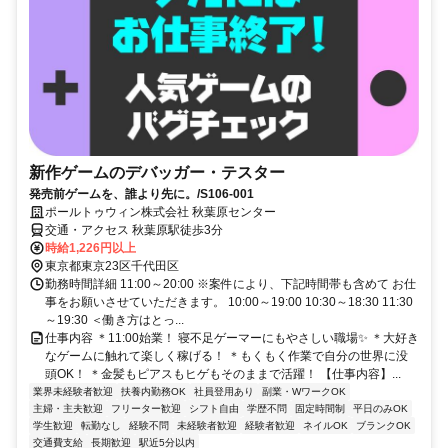
新作ゲームのデバッガー・テスター
発売前ゲームを、誰より先に。/S106-001
ポールトゥウィン株式会社 秋葉原センター
交通・アクセス 秋葉原駅徒歩3分
時給1,226円以上
東京都東京23区千代田区
勤務時間詳細 11:00～20:00 ※案件により、下記時間帯も含めて お仕
事をお願いさせていただきます。 10:00～19:00 10:30～18:30 11:30
～19:30 ＜働き方はとっ...
仕事内容 ＊11:00始業！ 寝不足ゲーマーにもやさしい職場✨ ＊大好き
なゲームに触れて楽しく稼げる！ ＊もくもく作業で自分の世界に没
頭OK！ ＊金髪もピアスもヒゲもそのままで活躍！ 【仕事内容】...
業界未経験者歓迎
扶養内勤務OK
社員登用あり
副業・WワークOK
主婦・主夫歓迎
フリーター歓迎
シフト自由
学歴不問
固定時間制
平日のみOK
学生歓迎
転勤なし
経験不問
未経験者歓迎
経験者歓迎
ネイルOK
ブランクOK
交通費支給
長期歓迎
駅近5分以内