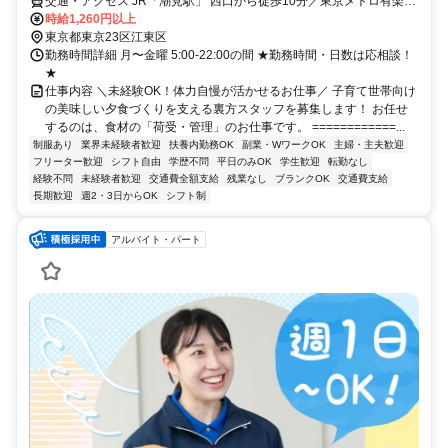
交通・アクセス JR「潮見駅」 西口から徒歩10分／東京メトロ有楽町
線「辰巳駅」2番出口から徒歩16分
時給1,260円以上
東京都東京23区江東区
勤務時間詳細 月〜金曜 5:00-22:00の間 ★勤務時間・日数は応相談！
★
仕事内容 ＼未経験OK！体力自慢が活かせるお仕事／ 子育て世帯向け
の美味しい夕食づくりを支える裏方スタッフを募集します！ お任せ
するのは、食材の「荷受・管理」のお仕事です。 ============...
制服あり
業界未経験者歓迎
扶養内勤務OK
副業・WワークOK
主婦・主夫歓迎
フリーター歓迎
シフト自由
学歴不問
平日のみOK
学生歓迎
転勤なし
経験不問
未経験者歓迎
交通費全額支給
残業なし
ブランクOK
交通費支給
長期歓迎
週2・3日からOK
シフト制
アルバイト・パート