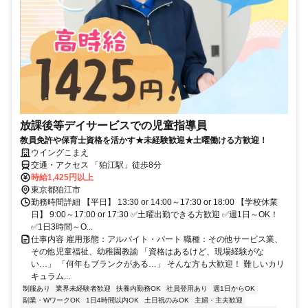
放課後等デイサービスでの児童指導員
教員免許や保育士資格を活かす★未経験歓迎★土曜働ける方歓迎！
ウイングこまえ
交通・アクセス 「狛江駅」徒歩8分
時給1,425円以上
東京都狛江市
勤務時間詳細 【平日】 13:30 or 14:00～17:30 or 18:00 【学校休業
日】 9:00～17:00 or 17:30 ✅土曜出勤できる方歓迎 ✅週1日～OK！
✅1日3時間～O...
仕事内容 雇用形態：アルバイト・パート 職種：その他サービス業、
その他児童福祉、幼稚園教諭 「資格はあるけど、現場経験がな
い…」 「何年もブランクがある…」 そんな方も大歓迎！ 難しいカリ
キュラム...
制服あり
業界未経験者歓迎
扶養内勤務OK
社員登用あり
週1日からOK
副業・WワークOK
1日4時間以内OK
土日祝のみOK
主婦・主夫歓迎