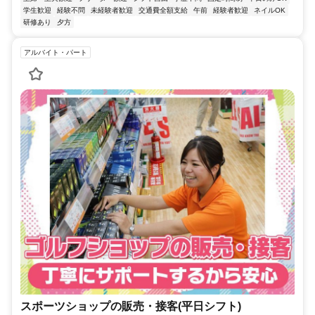
学生歓迎
経験不問
未経験者歓迎
交通費全額支給
午前
経験者歓迎
ネイルOK
研修あり
夕方
アルバイト・パート
スポーツショップの販売・接客(平日シフト)