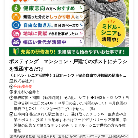
ポスティング マンション・戸建てのポストにチラシ
を投函するだけ
《ミドル・シニア活躍中》1日3h～シフト完全自由で月数回の勤務も
OK★無理なくマイペースに働けます♪
株式会社アト
完全歩合制
東京都小金井市
勤務時間・期間 【勤務時間】 その他、シフト ◆1日3ｈ～◎ シフト自
己申告制 ⇒土日のみOK！ ⇒平日の空いた時間のみOK！ ⇒月数回の
勤務でもOK！ ノルマは一切ございません。 【勤...
仕事内容 指定された駅に集合し、 受け取ったチラシを一般家庭や企
業のポストに投函！ ※配布するのはフードデリバリーや 不動産、学
習塾の広告など健全なチラシのみ ＼ミドル・シニア世代の方も多数
活躍...
業界未経験者歓迎
社員登用あり
週1日からOK
副業・WワークOK
土日祝のみOK