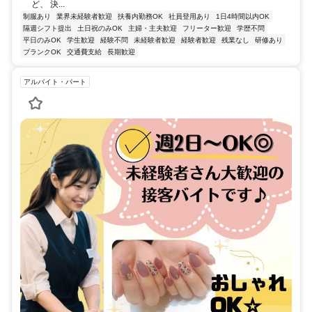
ど、 決...
制服あり
業界未経験者歓迎
扶養内勤務OK
社員登用あり
1日4時間以内OK
隔週シフト提出
土日祝のみOK
主婦・主夫歓迎
フリーター歓迎
学歴不問
平日のみOK
学生歓迎
経験不問
未経験者歓迎
経験者歓迎
残業なし
研修あり
ブランクOK
交通費支給
長期歓迎
アルバイト・パート