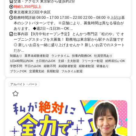
交通・アクセス 東京駅から徒歩約2分
時給1,350円以上
東京都東京23区中央区
勤務時間詳細 08:00～17:00 17:00～22:00 22:00～08:00 ※上記は基
本のシフトパターンです。 ※店舗により、募集時間は異なる場合が
あります。 ◆週2日～/1日3h～OK ...
仕事内容 【9月中旬オープン予定】 とんかつ専門店「松のや」で オ
ープニングスタッフを大募集！ 勤務地は東京駅から駅チカ店舗です
◎ 新しいお店を一緒に盛り上げませんか？ 新しいお店でのスタート
だか...
制服あり
業界未経験者歓迎
ランチタイム
扶養内勤務OK
社員登用あり
1日4時間以内OK
土日祝のみOK
主婦・主夫歓迎
フリーター歓迎
給料前払いOK
学歴不問
平日のみOK
経験不問
未経験者歓迎
経験者歓迎
研修あり
ブランクOK
交通費支給
長期歓迎
フルタイム歓迎
アルバイト・パート