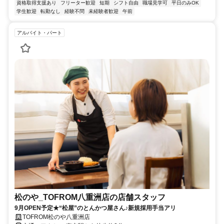
資格取得支援あり
フリーター歓迎
短期
シフト自由
職場見学可
平日のみOK
学生歓迎
転勤なし
経験不問
未経験者歓迎
午前
アルバイト・パート
松のや_TOFROM八重洲店の店舗スタッフ
9月OPEN予定★“松屋”のとんかつ屋さん♪新規採用手当アリ
TOFROM松のや八重洲店