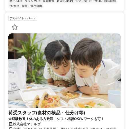
ネイルOK
ブランクOK
長期歓迎
駅近5分以内
シフト制
ピアスOK
服装自由
ひげOK
髪型・髪色自由
アルバイト・パート
荷受スタッフ(食材の検品・仕分け等)
未経験歓迎！体力ある方歓迎！シフト相談OK/Ｗワークも可！
株式会社マチルダ