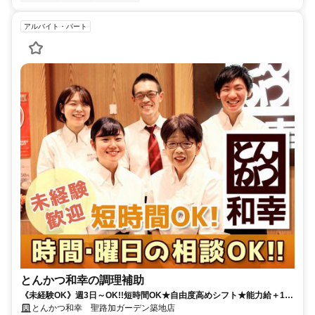
アルバイト・パート
とんかつ和幸の調理補助
《未経験OK》週3日～OK!!短時間OK★自由度高めシフト★能力給＋180
円迄★面接時､履歴書不要
とんかつ和幸 聖路加ガーデン築地店