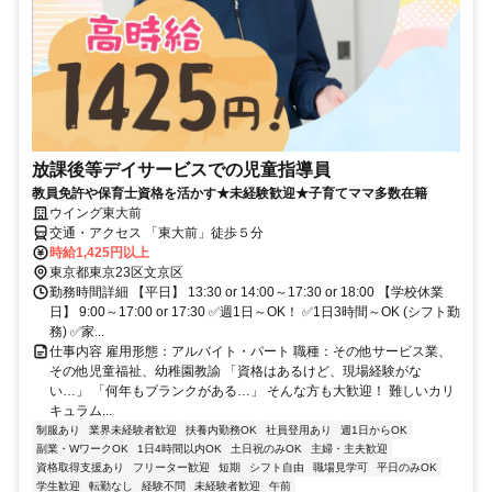
放課後等デイサービスでの児童指導員
教員免許や保育士資格を活かす★未経験歓迎★子育てママ多数在籍
ウイング東大前
交通・アクセス 「東大前」徒歩５分
時給1,425円以上
東京都東京23区文京区
勤務時間詳細 【平日】 13:30 or 14:00～17:30 or 18:00 【学校休業
日】 9:00～17:00 or 17:30 ✅週1日～OK！ ✅1日3時間～OK (シフト勤
務) ✅家...
仕事内容 雇用形態：アルバイト・パート 職種：その他サービス業、
その他児童福祉、幼稚園教諭 「資格はあるけど、現場経験がな
い…」 「何年もブランクがある…」 そんな方も大歓迎！ 難しいカリ
キュラム...
制服あり
業界未経験者歓迎
扶養内勤務OK
社員登用あり
週1日からOK
副業・WワークOK
1日4時間以内OK
土日祝のみOK
主婦・主夫歓迎
資格取得支援あり
フリーター歓迎
短期
シフト自由
職場見学可
平日のみOK
学生歓迎
転勤なし
経験不問
未経験者歓迎
午前