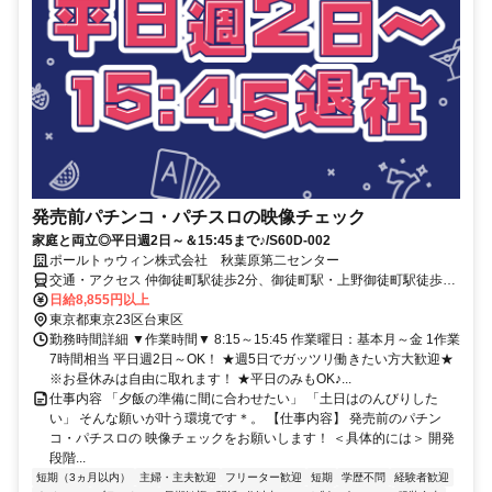
発売前パチンコ・パチスロの映像チェック
家庭と両立◎平日週2日～＆15:45まで♪/S60D-002
ポールトゥウィン株式会社 秋葉原第二センター
交通・アクセス 仲御徒町駅徒歩2分、御徒町駅・上野御徒町駅徒歩3
分
日給8,855円以上
東京都東京23区台東区
勤務時間詳細 ▼作業時間▼ 8:15～15:45 作業曜日：基本月～金 1作業
7時間相当 平日週2日～OK！ ★週5日でガッツリ働きたい方大歓迎★
※お昼休みは自由に取れます！ ★平日のみもOK♪...
仕事内容 「夕飯の準備に間に合わせたい」 「土日はのんびりした
い」 そんな願いが叶う環境です＊。 【仕事内容】 発売前のパチン
コ・パチスロの 映像チェックをお願いします！ ＜具体的には＞ 開発
段階...
短期（3ヵ月以内）
主婦・主夫歓迎
フリーター歓迎
短期
学歴不問
経験者歓迎