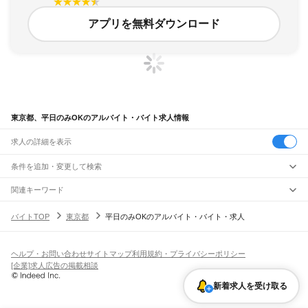
アプリを無料ダウンロード
東京都、平日のみOKのアルバイト・バイト求人情報
求人の詳細を表示
条件を追加・変更して検索
市区町村を追加・変更
関連キーワード
東京都 平日のみok
東京都 平日のみで ok
東京都 平日のみOK 平日のみ
東京都
駅を追加・変更
バイトTOP
東京都
平日のみOKのアルバイト・バイト・求人
東京都 平日のみOK 昼間
東京都 平日のみで
東京都
すべて
東京23区
すべて
職種を追加・変更
JR東海道本線(東京～熱海)
千代田区
中央区
港区
新宿区
文京区
台東区
墨田区
江東区
品川区
目黒区
大田区
東京駅
新橋駅
品川駅
飲食・フードサービス
世田谷区
渋谷区
中野区
杉並区
豊島区
北区
荒川区
板橋区
練馬区
足立区
葛飾区
ヘルプ・お問い合わせ
サイトマップ
利用規約・プライバシーポリシー
特徴を追加・変更
飲食・フードサービス
江戸川区
すべて
[企業]求人広告の掲載相談
JR山手線
ホールスタッフ
キッチンスタッフ
皿洗い・洗い場
精肉・鮮魚加工
給食調理
人気
大崎駅
五反田駅
目黒駅
恵比寿駅
渋谷駅
原宿駅
代々木駅
新宿駅
新大久保駅
八王子市
立川市
武蔵野市
三鷹市
青梅市
府中市
昭島市
調布市
町田市
小金井市
雇用形態を追加・変更
新着求人を受け取る
パン屋（ベーカリー）
フードカウンター販売員
バー（BAR）・バーテンダー
日払いOK
高校生歓迎
学生歓迎
深夜の仕事
髪型・髪色自由
ひげOK
ネイルOK
高田馬場駅
目白駅
池袋駅
大塚駅
巣鴨駅
駒込駅
田端駅
西日暮里駅
日暮里駅
鶯谷駅
小平市
日野市
東村山市
国分寺市
国立市
福生市
狛江市
東大和市
清瀬市
飲食店補助（開店・閉店準備）
飲食店（店長・マネージャー）
ピアスOK
アルバイト・パート
履歴書不要
オープニングスタッフ
留学生・外国人活躍中
上野駅
御徒町駅
秋葉原駅
神田駅
東京駅
有楽町駅
新橋駅
浜松町駅
田町駅
東久留米市
武蔵村山市
多摩市
稲城市
羽村市
あきる野市
西東京市
大島町
利島村
都道府県を変更