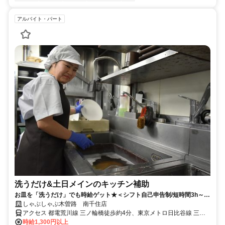
アルバイト・パート
洗うだけ&土日メインのキッチン補助
お皿を「洗うだけ」でも時給ゲット★＜シフト自己申告制/短時間3h～/
週2日～＞
しゃぶしゃぶ木曽路 南千住店
アクセス 都電荒川線 三ノ輪橋徒歩約4分、東京メトロ日比谷線 三ノ
輪3番口徒歩約5分、都電荒川線 荒川一中前徒歩約7分 日比谷線「三
時給1,300円以上