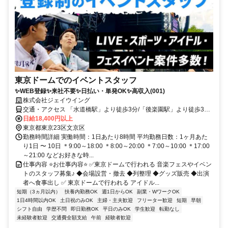
東京ドームでのイベントスタッフ
✨WEB登録✨来社不要✨日払い・単発OK✨高収入(001)
株式会社ジェイウイング
交通・アクセス 「水道橋駅」より徒歩3分/「後楽園駅」より徒歩3分/
「春日駅」より徒歩8分
日給18,400円以上
東京都東京23区文京区
勤務時間詳細 実働時間：1日あたり8時間 平均勤務日数：1ヶ月あた
り1日 〜 10日 ＊9:00～18:00 ＊8:00～20:00 ＊7:00～10:00 ＊17:00
～21:00 などお好きな時...
仕事内容 ⭐お仕事内容⭐ ✅東京ドームで行われる 音楽フェスやイベン
トのスタッフ募集♪ ◆会場設営・撤去 ◆列整理 ◆グッズ販売 ◆出演
者へ食事出し ✅ 東京ドームで行われる アイドル...
短期（3ヵ月以内）
扶養内勤務OK
週1日からOK
副業・WワークOK
1日4時間以内OK
土日祝のみOK
主婦・主夫歓迎
フリーター歓迎
短期
早朝
シフト自由
学歴不問
即日勤務OK
平日のみOK
学生歓迎
転勤なし
未経験者歓迎
交通費全額支給
午前
経験者歓迎