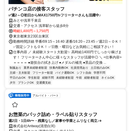
パチンコ店の接客スタッフ
✅週2～◎初日からMAX1750円✨フリーターさんも活躍中♪
みとや浅草千束店
交通・アクセス 浅草駅から徒歩8分
時給1,400円～1,750円
東京都東京23区台東区
勤務時間詳細 早番/09:15～16:40 遅番/16:20～23:45 ✅週2日～ＯＫ！
✅固定シフトもＯＫ！ ✅日数・曜日などお気軽にご相談下さい！
仕事内容 ／ 未経験スタート大歓迎✨ 高時給1400円でしっかり稼げま
す！ フリーターさん中心に様々なスタッフが活躍中◎ ＼ <仕事内容>
＝＝＝＝ ●遊技台の拭き上げ ●メダルの補充 ●景品の交換 ...
制服あり
業界未経験者歓迎
扶養内勤務OK
社員登用あり
土日祝のみOK
主婦・主夫歓迎
フリーター歓迎
バイク通勤OK
シフト自由
学歴不問
平日のみOK
学生歓迎
経験不問
未経験者歓迎
午前
経験者歓迎
ネイルOK
夕方
ブランクOK
交通費支給
アルバイト・パート
お惣菜のパック詰め・ラベル貼りスタッフ
週2日・1日4h〜・残業なし／家事や学業とムリなく両立♪⭐
株式会社Antway(清澄白河)