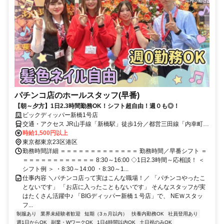
パチンコ店のホールスタッフ(早番)
【朝～夕方】1日2.3時間勤務OK！シフト超自由！週０も◎！
ビックディッパー新橋1号店
交通・アクセス JR山手線「新橋駅」徒歩1分／都営三田線「内幸町
駅」徒歩5分／京浜東北・根岸線「有楽町駅」徒歩15分
時給1,500円以上
東京都東京23区港区
勤務時間詳細 ＝＝＝＝＝＝＝＝＝＝＝＝＝ 勤務時間／早番シフト ＝
＝＝＝＝＝＝＝＝＝＝＝＝ 8:30～16:00 ◇1日2.3時間～応相談！ ＜
シフト例 ＞ ・8:30～14:00 ・8:30～1...
仕事内容 ＼パチンコ店って実はこんな職場！／ 「パチンコやったこ
とないです」 「お店に入ったこともないです」 そんなスタッフが実
はたくさん活躍中♪ 「BIGディッパー新橋１号店」で、 NEＷスタッ
フ...
制服あり
業界未経験者歓迎
短期（3ヵ月以内）
扶養内勤務OK
社員登用あり
週1日からOK
副業・WワークOK
1日4時間以内OK
土日祝のみOK