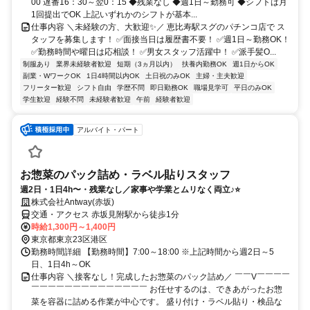
00 遅番16：30～翌0：15 ◆残業なし ◆週1日～勤務可 ◆シフトは月
1回提出でOK 上記いずれかのシフトが基本...
仕事内容 ＼未経験の方、大歓迎✨／ 恵比寿駅スグのパチンコ店で ス
タッフを募集します！ ✅面接当日は履歴書不要！ ✅週1日～勤務OK！
✅勤務時間や曜日は応相談！ ✅男女スタッフ活躍中！ ✅派手髪O...
制服あり
業界未経験者歓迎
短期（3ヵ月以内）
扶養内勤務OK
週1日からOK
副業・WワークOK
1日4時間以内OK
土日祝のみOK
主婦・主夫歓迎
フリーター歓迎
シフト自由
学歴不問
即日勤務OK
職場見学可
平日のみOK
学生歓迎
経験不問
未経験者歓迎
午前
経験者歓迎
アルバイト・パート
お惣菜のパック詰め・ラベル貼りスタッフ
週2日・1日4h〜・残業なし／家事や学業とムリなく両立♪⭐
株式会社Antway(赤坂)
交通・アクセス 赤坂見附駅から徒歩1分
時給1,300円～1,400円
東京都東京23区港区
勤務時間詳細 【勤務時間】7:00～18:00 ※上記時間から週2日～5
日、1日4h～OK
仕事内容 ＼接客なし！完成したお惣菜のパック詰め／ ￣￣V￣￣￣￣
￣￣￣￣￣￣￣￣￣￣￣￣￣￣ お任せするのは、できあがったお惣
菜を容器に詰める作業が中心です。 盛り付け・ラベル貼り・検品な