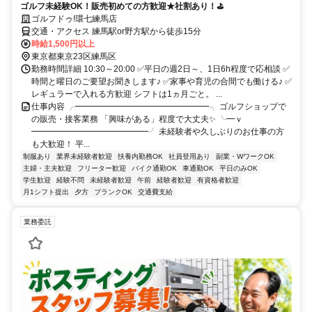
ゴルフ未経験OK！販売初めての方歓迎★社割あり！⛳
ゴルフドゥ!環七練馬店
交通・アクセス 練馬駅or野方駅から徒歩15分
時給1,500円以上
東京都東京23区練馬区
勤務時間詳細 10:30～20:00 ✅平日の週2日～、1日6h程度で応相談 ✅
時間と曜日のご要望お聞きします♪ ✅家事や育児の合間でも働ける♪ ✅
レギュラーで入れる方歓迎 シフトは1ヵ月ごと。 ...
仕事内容 ╭━━━━━━━━━━━━━━━━╮ ゴルフショップで
の販売・接客業務 「興味がある」程度で大丈夫✨ ╰━ｖ
━━━━━━━━━━━━━━╯ 未経験者や久しぶりのお仕事の方
も大歓迎！ 平...
制服あり
業界未経験者歓迎
扶養内勤務OK
社員登用あり
副業・WワークOK
主婦・主夫歓迎
フリーター歓迎
バイク通勤OK
車通勤OK
平日のみOK
学生歓迎
経験不問
未経験者歓迎
午前
経験者歓迎
有資格者歓迎
月1シフト提出
夕方
ブランクOK
交通費支給
業務委託