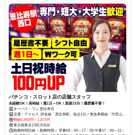
パチンコ・スロット店の店舗スタッフ
未経験OK！高時給！週1日～OK！面接15分！履歴書不要！
オーパス・ワン 恵比寿店
交通・アクセス JR各線「恵比寿駅」徒歩1分／東急東横線「代官山
駅」徒歩7分／JR各線「渋谷駅」・東京メトロ日比谷線「中目黒駅」
時給1,400円～1,875円
徒歩17分
東京都東京23区渋谷区
勤務時間詳細 ＜勤務時間＞ 早番09：00～17：00 中番17：00～22：