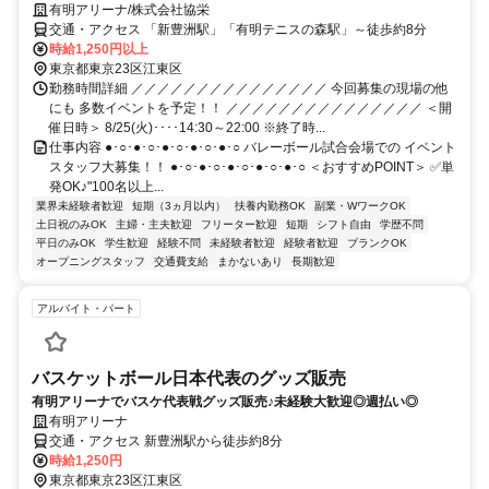
有明アリーナ/株式会社協栄
交通・アクセス 「新豊洲駅」「有明テニスの森駅」～徒歩約8分
時給1,250円以上
東京都東京23区江東区
勤務時間詳細 ／／／／／／／／／／／／／／／ 今回募集の現場の他
にも 多数イベントを予定！！ ／／／／／／／／／／／／／／／ ＜開
催日時＞ 8/25(火)････14:30～22:00 ※終了時...
仕事内容 ●･○･●･○･●･○･●･○･●･○ バレーボール試合会場での イベント
スタッフ大募集！！ ●･○･●･○･●･○･●･○･●･○ ＜おすすめPOINT＞ ✅単
発OK♪"100名以上...
業界未経験者歓迎
短期（3ヵ月以内）
扶養内勤務OK
副業・WワークOK
土日祝のみOK
主婦・主夫歓迎
フリーター歓迎
短期
シフト自由
学歴不問
平日のみOK
学生歓迎
経験不問
未経験者歓迎
経験者歓迎
ブランクOK
オープニングスタッフ
交通費支給
まかないあり
長期歓迎
アルバイト・パート
バスケットボール日本代表のグッズ販売
有明アリーナでバスケ代表戦グッズ販売♪未経験大歓迎◎週払い◎
有明アリーナ
交通・アクセス 新豊洲駅から徒歩約8分
時給1,250円
東京都東京23区江東区