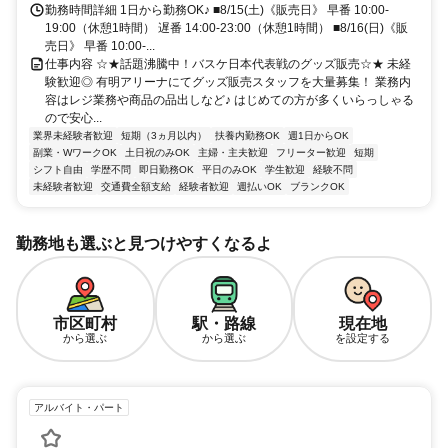
勤務時間詳細 1日から勤務OK♪ ■8/15(土)《販売日》 早番 10:00-
19:00（休憩1時間） 遅番 14:00-23:00（休憩1時間） ■8/16(日)《販
売日》 早番 10:00-...
仕事内容 ☆★話題沸騰中！バスケ日本代表戦のグッズ販売☆★ 未経
験歓迎◎ 有明アリーナにてグッズ販売スタッフを大量募集！ 業務内
容はレジ業務や商品の品出しなど♪ はじめての方が多くいらっしゃる
ので安心...
業界未経験者歓迎
短期（3ヵ月以内）
扶養内勤務OK
週1日からOK
副業・WワークOK
土日祝のみOK
主婦・主夫歓迎
フリーター歓迎
短期
シフト自由
学歴不問
即日勤務OK
平日のみOK
学生歓迎
経験不問
未経験者歓迎
交通費全額支給
経験者歓迎
週払いOK
ブランクOK
勤務地も選ぶと見つけやすくなるよ
市区町村
駅・路線
現在地
から選ぶ
から選ぶ
を設定する
アルバイト・パート