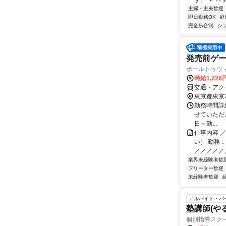
主婦・主夫歓迎
即日勤務OK
経
完全歩合制
シ
発売前ゲ
ポールトゥウ
時給1,22
交通・アク
東京都東京
勤務時間詳細
せていただきま
日～勤...
仕事内容 
い） 勤務
／／／／／
業界未経験者歓
フリーター歓迎
未経験者歓迎
アルバイト・パ
塾講師(や
個別指導スクー