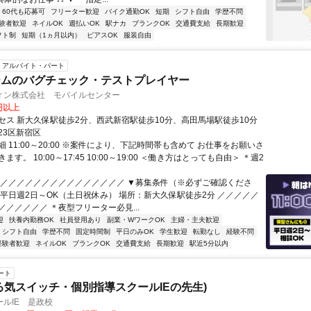
60代も応募可
フリーター歓迎
バイク通勤OK
短期
シフト自由
学歴不問
験者歓迎
ネイルOK
週払いOK
駅ナカ
ブランクOK
交通費支給
長期歓迎
フト制
短期（1ヵ月以内）
ピアスOK
服装自由
アルバイト・パート
ームのバグチェック・テストプレイヤー
ィン株式会社 モバイルセンター
6円以上
セス 新大久保駅徒歩2分、西武新宿駅徒歩10分、高田馬場駅徒歩10分
23区新宿区
 11:00～20:00 ※案件により、下記時間帯も含めて お仕事をお願いさ
す。 10:00～17:45 10:00～19:00 ＜働き方はとっても自由＞ ＊週2
／／／／／／／／／／／／／／／／ ▼募集条件（※必ずご確認くださ
：平日週2日～OK（土日祝休み） 場所：新大久保駅徒歩2分 ／／／／／
／／／／／／ ＊夜型フリーター必見...
迎
扶養内勤務OK
社員登用あり
副業・WワークOK
主婦・主夫歓迎
シフト自由
学歴不問
固定時間制
平日のみOK
学生歓迎
転勤なし
経験不問
経験者歓迎
ネイルOK
ブランクOK
交通費支給
長期歓迎
駅近5分以内
ート
る気スイッチ・個別指導スクールIEの先生)
ルIE 是政校