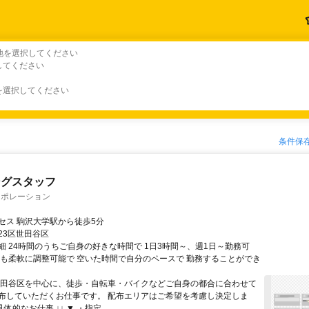
地を選択してください
してください
を選択してください
条件保
ングスタッフ
ーポレーション
セス 駒沢大学駅から徒歩5分
23区世田谷区
細 24時間のうちご自身の好きな時間で 1日3時間～、週1日～勤務可
トも柔軟に調整可能で 空いた時間で自分のペースで 勤務することができ
世田谷区を中心に、徒歩・自転車・バイクなどご自身の都合に合わせて
布していただくお仕事です。 配布エリアはご希望を考慮し決定しま
 具体的なお仕事 ↓↓ ▼ ・指定...