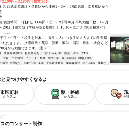
2,100円～3,180円（授業 90分）
セス 西武多摩川線・是政駅から徒歩1～2分／JR南武線・南多摩駅から
分
市
 実働時間：1日あたり1時間30分 〜 7時間30分 平均勤務日数：1ヶ月
〜 20日 【通常期（学校がある期間）】 15:10～21:40（90分授業×4）
→...
小学生・中学生・校生を対象に、先生１人につき生徒２人までの学習指
いただきます。 指導科目：英語・算数・数学・国語・理科・社会 など
90分から勤務できます。[週６日...
迎
扶養内勤務OK
社員登用あり
週1日からOK
副業・WワークOK
K
主婦・主夫歓迎
フリーター歓迎
学歴不問
固定時間制
職場見学可
生歓迎
転勤なし
経験不問
英語
未経験者歓迎
経験者歓迎
ネイルOK
残業なし
ぶと見つけやすくなるよ
市区町村
駅・路線
現
から選ぶ
から選ぶ
を
ート
ウスのコンサート制作