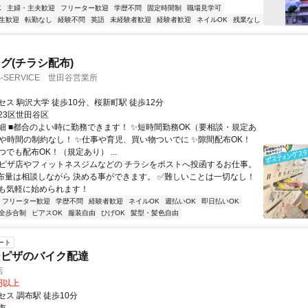
K
主婦・主夫歓迎
フリーター歓迎
学歴不問
固定時間制
職場見学可
生歓迎
転勤なし
経験不問
英語
未経験者歓迎
経験者歓迎
ネイルOK
残業なし
グ(チラシ配布)
-SERVICE 世田谷営業所
ス 駒沢大学 徒歩10分、桜新町駅 徒歩12分
23区世田谷区
細 ■都合のよい時に勤務できます！ ✨短時間勤務OK（要相談・規定あ
日や時間の制約なし！ ✨仕事や育児、買い物ついでに ✨隙間配布OK！
つでも配布OK！（規定あり） ...
✅ピザ店やフィットネスジムなどの チラシをポストへ投函するお仕事。
布量は相談しながら 決める事ができます。 ✅難しいことは一切なし！
も気軽に始められます！
フリーター歓迎
学歴不問
経験者歓迎
ネイルOK
週払いOK
即日払いOK
全歩合制
ピアスOK
服装自由
ひげOK
髪型・髪色自由
ート
ーピザのバイク配達
店
0円以上
ス 調布駅 徒歩10分