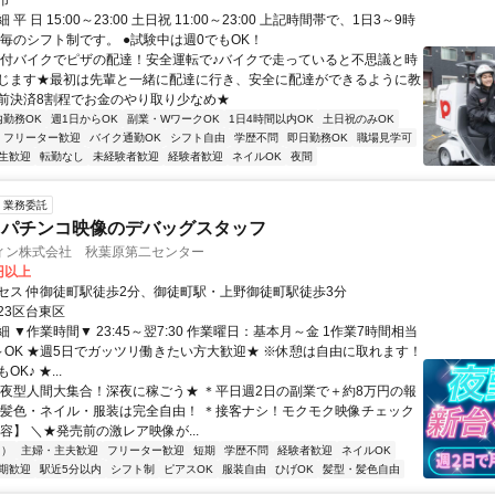
市
平 日 15:00～23:00 土日祝 11:00～23:00 上記時間帯で、1日3～9時
間毎のシフト制です。 ●試験中は週0でもOK！
原付バイクでピザの配達！安全運転で♪バイクで走っていると不思議と時
じます★最初は先輩と一緒に配達に行き、安全に配達ができるように教
前決済8割程でお金のやり取り少なめ★
内勤務OK
週1日からOK
副業・WワークOK
1日4時間以内OK
土日祝のみOK
フリーター歓迎
バイク通勤OK
シフト自由
学歴不問
即日勤務OK
職場見学可
生歓迎
転勤なし
未経験者歓迎
経験者歓迎
ネイルOK
夜間
業務委託
・パチンコ映像のデバッグスタッフ
ィン株式会社 秋葉原第二センター
5円以上
セス 仲御徒町駅徒歩2分、御徒町駅・上野御徒町駅徒歩3分
23区台東区
 ▼作業時間▼ 23:45～翌7:30 作業曜日：基本月～金 1作業7時間相当
～OK ★週5日でガッツリ働きたい方大歓迎★ ※休憩は自由に取れます！
K♪ ★...
＊夜型人間大集合！深夜に稼ごう★ ＊平日週2日の副業で＋約8万円の報
 ＊髪色・ネイル・服装は完全自由！ ＊接客ナシ！モクモク映像チェック
容】 ＼★発売前の激レア映像が...
内）
主婦・主夫歓迎
フリーター歓迎
短期
学歴不問
経験者歓迎
ネイルOK
期歓迎
駅近5分以内
シフト制
ピアスOK
服装自由
ひげOK
髪型・髪色自由