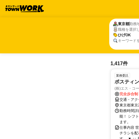
東京都
東京都
勤務
職種を選択
ひげOK
ひげOK
キーワード
1,417件
業務委託
ポスティ
(株)エス・コ
完全歩合制
交通・アク
東京都東京
勤務時間詳
能！ シフ
ます。
仕事内容 
チラシを配
す。 ▼ ↓↓