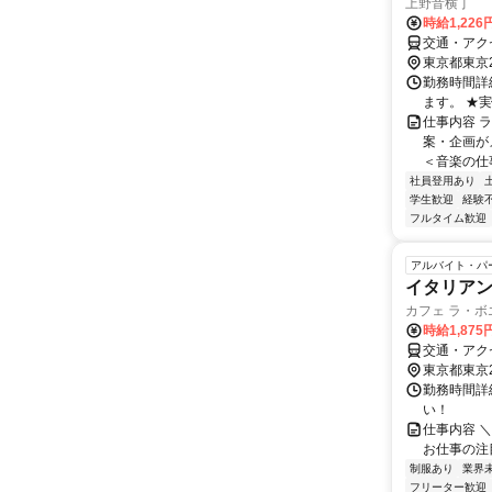
上野音横丁
時給1,226
交通・アク
東京都東京
勤務時間詳細
ます。 ★実
仕事内容 
案・企画が
＜音楽の仕事
社員登用あり
学生歓迎
経験
フルタイム歓迎
アルバイト・パ
イタリアン
カフェ ラ・ボ
時給1,87
交通・アク
東京都東京
勤務時間詳細
い！
仕事内容 ＼遅番
お仕事の注目
制服あり
業界
フリーター歓迎