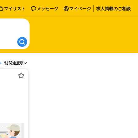
マイリスト
メッセージ
マイページ
求人掲載のご相談
存
関連度順