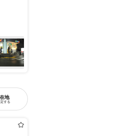
在地
設定する