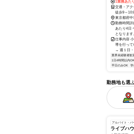
1業務あたり 
交通・アク
徒歩9～10
東京都府中
勤務時間詳細
あたり4日 
となります。 
仕事内容 
導を行って
→ 週１日・
業界未経験者歓
1日4時間以内O
平日のみOK
学
勤務地も選
アルバイト・パ
ライブハ