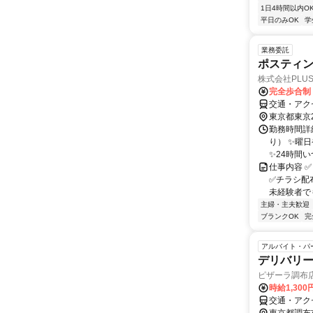
1日4時間以内O
平日のみOK
学
業務委託
ポスティン
株式会社PLUS
完全歩合制
交通・アクセ
東京都東京
勤務時間詳
り） ✨曜
✨24時間い
仕事内容 
✅チラシ配
未経験者で
主婦・主夫歓迎
ブランクOK
完
アルバイト・パ
デリバリ
ピザーラ調布
時給1,30
交通・アクセ