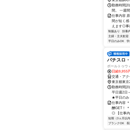
東京都調布
勤務時間詳細 
間。 一週
仕事内容 
間が短く感
えます◎事
制服あり
扶養
主婦・主夫歓迎
平日のみOK
学
パチスロ
ポールトゥウ
日給9,95
交通・アク
東京都東京
勤務時間詳細
平日週2日
★平日のみもO
仕事内容 
酬GET！
◎ 【仕事内
短期（3ヵ月以
ブランクOK
長