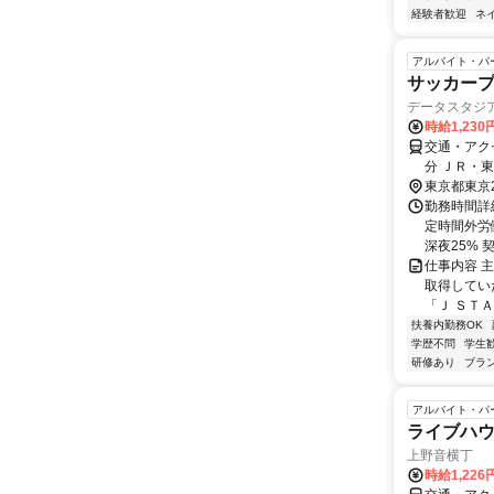
経験者歓迎
ネ
アルバイト・パ
サッカー
データスタジ
時給1,23
交通・アクセ
分 ＪＲ・
東京都東京
勤務時間詳
定時間外労働
深夜25% 
仕事内容 
取得してい
「Ｊ ＳＴ
扶養内勤務OK
学歴不問
学生
研修あり
ブラ
アルバイト・パ
ライブハ
上野音横丁
時給1,226