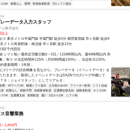
イルOK
残業なし
夜間
有資格者歓迎
月1シフト提出
ート
プレーデータ入力スタッフ
アム株式会社
0円以上
ス 東京メトロ半蔵門線 半蔵門駅 徒歩5分 都営新宿線 市ヶ谷駅 徒歩9
東京メトロ有楽町線・南北線 市ヶ谷駅 徒歩12分
23区千代田区
細 シフト制／週所定労働日数0～5日／1日8時間以内、週40時間以内 所
：有り ※法定時間外125%（月60時間超150%）、法定休日135%、
契約更新期間：1年契...
主にJリーグの試合映像を見ながら、プレーデータ（イベントデータ）を
ただきます。 取得したイベントデータはDAZNでのJリーグ中継にて
ＡＴＳ：ジェイスタッツ」としてリアルタ...
副業・WワークOK
隔週シフト提出
土日祝のみOK
フリーター歓迎
シフト自由
歓迎
転勤なし
経験不問
未経験者歓迎
交通費全額支給
経験者歓迎
ネイルOK
ンクOK
交通費支給
長期歓迎
週2・3日からOK
シフト制
ート
ウス音響業務
円～1,800円