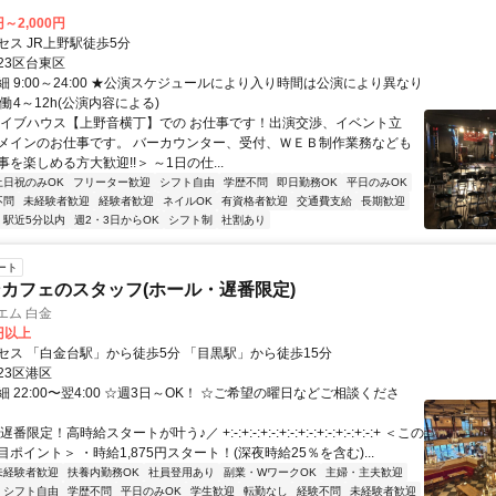
円～2,000円
セス JR上野駅徒歩5分
23区台東区
 9:00～24:00 ★公演スケジュールにより入り時間は公演により異なり
働4～12h(公演内容による)
ライブハウス【上野音横丁】での お仕事です！出演交渉、イベント立
メインのお仕事です。 バーカウンター、受付、ＷＥＢ制作業務なども
を楽しめる方大歓迎!!＞ ～1日の仕...
土日祝のみOK
フリーター歓迎
シフト自由
学歴不問
即日勤務OK
平日のみOK
不問
未経験者歓迎
経験者歓迎
ネイルOK
有資格者歓迎
交通費支給
長期歓迎
駅近5分以内
週2・3日からOK
シフト制
社割あり
ート
カフェのスタッフ(ホール・遅番限定)
エム 白金
5円以上
セス 「白金台駅」から徒歩5分 「目黒駅」から徒歩15分
23区港区
 22:00〜翌4:00 ☆週3日～OK！ ☆ご希望の曜日などご相談くださ
限定！高時給スタートが叶う♪／ +:-:+:-:+:-:+:-:+:-:+:-:+:-:+:-:+ ＜この
ポイント＞ ・時給1,875円スタート！(深夜時給25％を含む)...
未経験者歓迎
扶養内勤務OK
社員登用あり
副業・WワークOK
主婦・主夫歓迎
シフト自由
学歴不問
平日のみOK
学生歓迎
転勤なし
経験不問
未経験者歓迎