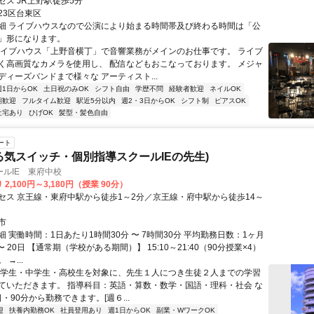
セス JR上野駅徒歩5分
23区台東区
細 ライブハウスなので公演により始まる時間帯及び終わる時間は「公
」形になります。
ライブハウス「上野音横丁」で音響業務がメインのお仕事です。 ライブ
く高画質なカメラを使用し、 配信などもおこなっております。 メジャ
ディーズバンドまで様々な アーティスト...
週1日からOK
土日祝のみOK
シフト自由
学歴不問
経験者歓迎
ネイルOK
期歓迎
フルタイム歓迎
駅近5分以内
週2・3日からOK
シフト制
ピアスOK
社宅あり
ひげOK
髪型・髪色自由
ート
る気スイッチ・個別指導スクールIEの先生)
ルIE 東府中校
2,100円～3,180円（授業 90分）
セス 京王線・東府中駅から徒歩1～2分／京王線・府中駅から徒歩14～
市
 実働時間：1日あたり1時間30分 〜 7時間30分 平均勤務日数：1ヶ月
〜 20日 【通常期（学校がある期間）】 15:10～21:40（90分授業×4）
→...
小学生・中学生・高校生を対象に、先生１人につき生徒２人までの学習
ていただきます。 指導科目：英語・算数・数学・国語・理科・社会 な
日・90分から勤務できます。[週６...
迎
扶養内勤務OK
社員登用あり
週1日からOK
副業・WワークOK