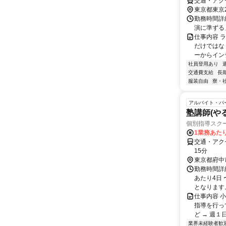
交通・アク
東京都東京
勤務時間詳
演に準ずる
仕事内容 
だけではな
ーからイン
社員登用あり
交通費支給
長
服装自由
寮・
アルバイト・パ
塾講師(や
個別指導スクー
1業務あたり 
交通・アク
15分
東京都府中
勤務時間詳細
あたり4日 
となります。 
仕事内容 
指導を行っ
ど → 週１
業界未経験者歓