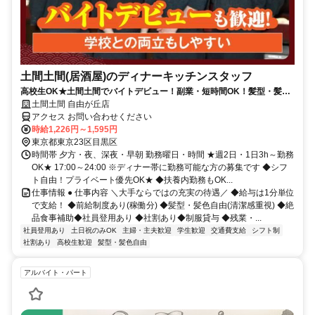
土間土間(居酒屋)のディナーキッチンスタッフ
高校生OK★土間土間でバイトデビュー！副業・短時間OK！髪型・髪色
自由★食事補助有★履歴書不要
土間土間 自由が丘店
アクセス お問い合わせください
時給1,226円～1,595円
東京都東京23区目黒区
時間帯 夕方・夜、深夜・早朝 勤務曜日・時間 ★週2日・1日3h～勤務
OK★ 17:00～24:00 ※ディナー帯に勤務可能な方の募集です ◆シフ
ト自由！プライベート優先OK★ ◆扶養内勤務もOK...
仕事情報 ● 仕事内容 ＼大手ならではの充実の待遇／ ◆給与は1分単位
で支給！ ◆前給制度あり(稼働分) ◆髪型・髪色自由(清潔感重視) ◆絶
品食事補助◆社員登用あり ◆社割あり◆制服貸与 ◆残業・...
社員登用あり
土日祝のみOK
主婦・主夫歓迎
学生歓迎
交通費支給
シフト制
社割あり
高校生歓迎
髪型・髪色自由
アルバイト・パート