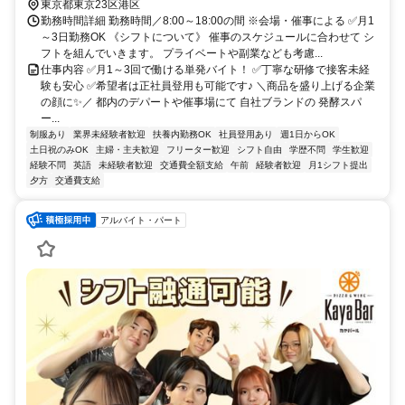
東京都東京23区港区
勤務時間詳細 勤務時間／8:00～18:00の間 ※会場・催事による ✅月1
～3日勤務OK 《シフトについて》 催事のスケジュールに合わせて シ
フトを組んでいきます。 プライベートや副業なども考慮...
仕事内容 ✅月1～3回で働ける単発バイト！ ✅丁寧な研修で接客未経
験も安心 ✅希望者は正社員登用も可能です♪ ＼商品を盛り上げる企業
の顔に✨／ 都内のデパートや催事場にて 自社ブランドの 発酵スパ
ー...
制服あり
業界未経験者歓迎
扶養内勤務OK
社員登用あり
週1日からOK
土日祝のみOK
主婦・主夫歓迎
フリーター歓迎
シフト自由
学歴不問
学生歓迎
経験不問
英語
未経験者歓迎
交通費全額支給
午前
経験者歓迎
月1シフト提出
夕方
交通費支給
アルバイト・パート