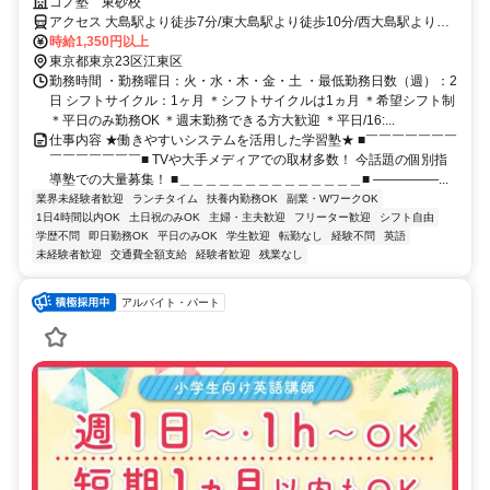
WEB面接/1回｜週2日～OK｜履歴書不要｜応募後はフォームに1分で回
コノ塾 東砂校
答｜1分単位で給与支給｜WワークOK｜私服勤務｜有給休暇あり｜定時
アクセス 大島駅より徒歩7分/東大島駅より徒歩10分/西大島駅より徒
退社
歩16分
時給1,350円以上
東京都東京23区江東区
勤務時間 ・勤務曜日：火・水・木・金・土 ・最低勤務日数（週）：2
日 シフトサイクル：1ヶ月 ＊シフトサイクルは1ヵ月 ＊希望シフト制
＊平日のみ勤務OK ＊週末勤務できる方大歓迎 ＊平日/16:...
仕事内容 ★働きやすいシステムを活用した学習塾★ ■￣￣￣￣￣￣￣
￣￣￣￣￣￣￣■ TVや大手メディアでの取材多数！ 今話題の個別指
導塾での大量募集！ ■＿＿＿＿＿＿＿＿＿＿＿＿＿＿■ ―――――...
業界未経験者歓迎
ランチタイム
扶養内勤務OK
副業・WワークOK
1日4時間以内OK
土日祝のみOK
主婦・主夫歓迎
フリーター歓迎
シフト自由
学歴不問
即日勤務OK
平日のみOK
学生歓迎
転勤なし
経験不問
英語
未経験者歓迎
交通費全額支給
経験者歓迎
残業なし
アルバイト・パート