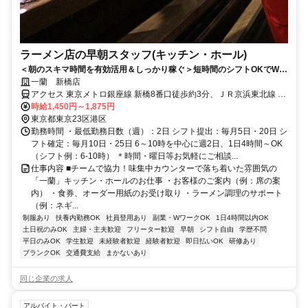
ラーメン店の早朝スタッフ(キッチン・ホール)
＜朝のスキマ時間を有効活用＆しっかり稼ぐ＞短時間のシフトOKでWワ
ークにもオススメ♪髪色自由！
一蘭 新橋店
アクセス 東京メトロ銀座線 新橋8番口徒歩約3分、ＪＲ京浜東北線 新
橋8番口徒歩約3分、ＪＲ東海道本線 新橋8番口徒歩約3分
時給1,450円～1,875円
東京都東京23区港区
勤務時間 ・最低勤務日数（週）：2日 シフト提出：毎月5日・20日 シ
フト確定：毎月10日・25日 6～10時を中心に週2日、1日4時間～OK
（シフト例：6-10時） ＊時間・曜日等お気軽にご相談...
仕事内容 ■チームで協力！味集中カウンターで落ち着いた雰囲気の
「一蘭」キッチン・ホールのお仕事 ・お客様のご案内（例：席の案
内） ・食券、オーダー用紙のお受け取り ・ラーメン調理のサポート
（例：ネギ...
制服あり
扶養内勤務OK
社員登用あり
副業・WワークOK
1日4時間以内OK
土日祝のみOK
主婦・主夫歓迎
フリーター歓迎
早朝
シフト自由
学歴不問
平日のみOK
学生歓迎
未経験者歓迎
経験者歓迎
即日払いOK
研修あり
ブランクOK
交通費支給
まかないあり
同じ企業の求人
アルバイト・パート