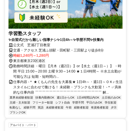
学習塾スタッフ
✨自習式だから難しい指導ナシ✨1日4h～✨学歴不問✨扶養内
公文式 芝浦2丁目教室
交通・アクセス 芝浦ふ頭駅・田町駅・三田駅より徒歩8分
時給1,240円～1,280円
東京都東京23区港区
勤務時間詳細 ・曜日 【月木（週2日）】or【水土（週1日～）】 ・時
間 平日 15:00～20:00 土曜 9:30～14:00 ★１日4時間～ ※水土出勤が
可能な方は 短期・短時間の...
仕事内容 -＊ ★くもんの先生を大募集★ 1日4h～・週1日～ＯＫ♪ 生活
スタイルに合わせて働ける！ 未経験・ブランクも大歓迎！ -＊ ✅具体
的な仕事内容 ￣￣￣￣￣￣￣￣￣￣￣￣￣￣￣￣￣￣￣ 解...
業界未経験者歓迎
扶養内勤務OK
週1日からOK
1日4時間以内OK
土日祝のみOK
主婦・主夫歓迎
フリーター歓迎
シフト自由
学歴不問
平日のみOK
学生歓迎
転勤なし
経験不問
英語
未経験者歓迎
午前
経験者歓迎
有資格者歓迎
夕方
ブランクOK
アルバイト・パート