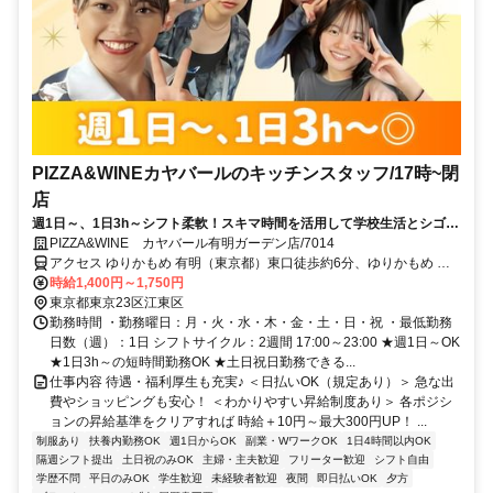
PIZZA&WINEカヤバールのキッチンスタッフ/17時~閉
店
週1日～、1日3h～シフト柔軟！スキマ時間を活用して学校生活とシゴト
の両立OK！20代学生活躍中♪
PIZZA&WINE カヤバール有明ガーデン店/7014
アクセス ゆりかもめ 有明（東京都）東口徒歩約6分、ゆりかもめ 有
明テニスの森徒歩約6分、りんかい線/ＪＲ埼京線 国際展示場（りんか
時給1,400円～1,750円
い線）出口A徒歩約7分 有明駅より徒歩6分
東京都東京23区江東区
勤務時間 ・勤務曜日：月・火・水・木・金・土・日・祝 ・最低勤務
日数（週）：1日 シフトサイクル：2週間 17:00～23:00 ★週1日～OK
★1日3h～の短時間勤務OK ★土日祝日勤務できる...
仕事内容 待遇・福利厚生も充実♪ ＜日払いOK（規定あり）＞ 急な出
費やショッピングも安心！ ＜わかりやすい昇給制度あり＞ 各ポジシ
ョンの昇給基準をクリアすれば 時給＋10円～最大300円UP！ ...
制服あり
扶養内勤務OK
週1日からOK
副業・WワークOK
1日4時間以内OK
隔週シフト提出
土日祝のみOK
主婦・主夫歓迎
フリーター歓迎
シフト自由
学歴不問
平日のみOK
学生歓迎
未経験者歓迎
夜間
即日払いOK
夕方