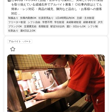
仕事内容 TVやSNSで話題！世界中から集めた、美味しい拘りの食品
を取り揃えている成城石井でアルバイト募集！ ◎仕事内容はとても
簡単♪ ・レジ対応 ・商品の補充、陳列など品出し ・お客様への接客
対応 ...
制服あり
扶養内勤務OK
社員登用あり
1日4時間以内OK
主婦・主夫歓迎
フリーター歓迎
シフト自由
学歴不問
学生歓迎
未経験者歓迎
経験者歓迎
夕方
ブランクOK
交通費支給
長期歓迎
駅近5分以内
週2・3日からOK
シフト制
社割あり
週4日以上OK
アルバイト・パート