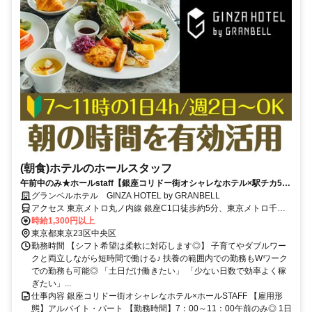
(朝食)ホテルのホールスタッフ
午前中のみ★ホールstaff【銀座コリドー街オシャレなホテル×駅チカ5
分】週2日～・1日4ｈ！
グランベルホテル GINZA HOTEL by GRANBELL
アクセス 東京メトロ丸ノ内線 銀座C1口徒歩約5分、東京メトロ千代
田線/ＪＲ常磐線 日比谷A1口徒歩約6分、東京メトロ銀座線 新橋5番口
時給1,300円以上
徒歩約6分
東京都東京23区中央区
勤務時間 【シフト希望は柔軟に対応します◎】 子育てやダブルワー
クと両立しながら短時間で働ける♪ 扶養の範囲内での勤務もWワーク
での勤務も可能◎ 「土日だけ働きたい」 「少ない日数で効率よく稼
ぎたい」...
仕事内容 銀座コリドー街オシャレなホテル×ホールSTAFF 【雇用形
態】アルバイト・パート 【勤務時間】7：00～11：00午前のみ◎ 1日