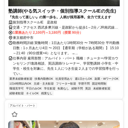
塾講師(やる気スイッチ・個別指導スクールIEの先生)
『先生って楽しい』の第一歩を。人柄が採用基準。全力で支えます
個別指導スクールIE 是政校
交通・アクセス 西武多摩川線・是政駅から徒歩1～2分／JR南武線・
南多摩駅から徒歩9～10分
1業務あたり 2,100円～3,180円（授業 90分）
東京都府中市
勤務時間詳細 実働時間：1日あたり1時間30分 〜 7時間30分 平均勤務
日数：1ヶ月あたり4日 〜 20日 【通常期（学校がある期間）】 15:10
～21:40（90分授業×4）となります。 →...
仕事内容 雇用形態：アルバイト・パート 職種：チューター/学習カウ
ンセリング/進路相談、英語講師/トレーナー、学習塾講師 小学生・中
学生・校生を対象に、先生１人につき生徒２人までの学習指導を行っ
てい...
業界未経験者歓迎
扶養内勤務OK
社員登用あり
週1日からOK
副業・WワークOK
1日4時間以内OK
主婦・主夫歓迎
フリーター歓迎
学歴不問
固定時間制
職場見学可
平日のみOK
学生歓迎
転勤なし
経験不問
英語
未経験者歓迎
経験者歓迎
ネイルOK
残業なし
アルバイト・パート