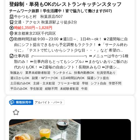
登録制・単発もOKのレストランキッチンスタッフ
チームワーク抜群！学生活躍中！皆で協力して働けます(507)
牛かつもと村 秋葉原店/507
交通・アクセス 秋葉原駅より徒歩2分
時給1,350円～1,828円
東京都東京23区千代田区
勤務時間詳細 9:00～23:00 ★週1日～、1日4h～ok！ ★2週間毎に自
由にシフト提出できるから予定調整もラクラク！ ★「サークル終わ
りに」「テストで忙しいからシフト少な目・・・」など 希望の...
仕事内容 ┏──────────────────┓ ⏩メニューは牛かつ1種
類のみ！ ⏩仕事内容もとってもシンプル♪ ⏩まかないあり♪ご飯のお
代わりもOK！ ⏩2週毎の自由シフト！長期休みも◎ ⏩評価シ...
制服あり
業界未経験者歓迎
ランチタイム
扶養内勤務OK
社員登用あり
週1日からOK
副業・WワークOK
1日4時間以内OK
隔週シフト提出
土日祝のみOK
主婦・主夫歓迎
フリーター歓迎
早朝
シフト自由
学歴不問
平日のみOK
学生歓迎
経験不問
未経験者歓迎
午前
アルバイト・パート