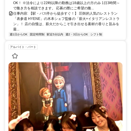
通り五丁目バス停から徒歩3分 恵比寿駅バス停から徒歩4分 車通勤OK
OK！ ※法令により22時以降の勤務は18歳以上の方のみ 1日3時間～
ですしバイク通勤OKです！ ＪＲ山手線の目黒駅からは2分、五反田
で働き方を相談できます。 応募の際にご希望の働...
駅からは4分で電車通勤でき、ＪＲ埼京線では大崎駅から4分、新宿駅
仕事内容: 【駅・バス停から徒歩すぐ！】 圧倒的人気のレストラン
からで8分で電車通勤できます！ ＪＲ湘南新宿ラインでは渋谷駅から
「表参道 HYENE」の木本シェフ監修の「薪火×イタリアンレストラ
2分、西大井駅からは8分でスムーズにアクセス可能です！ 東京メト
ン」！ 店の自慢は、薪火だからこそ引き出せる素材の香りと旨みを
ロ日比谷線だと中目黒駅（2分）、広尾駅（3分）、六本木駅（6分）
最...
で、 東急東横線だと渋谷駅（2分）、祐天寺駅（4分）、学芸大学駅
週1日からOK
固定時間制
駅近5分以内
週2・3日からOK
シフト制
（6分）と便利です！
アルバイト・パート