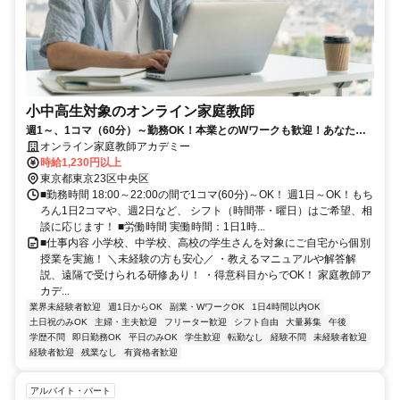
小中高生対象のオンライン家庭教師
週1～、1コマ（60分）～勤務OK！本業とのWワークも歓迎！あなたの
指導を待っている生徒さんが全国で待っています！
オンライン家庭教師アカデミー
時給1,230円以上
東京都東京23区中央区
■勤務時間 18:00～22:00の間で1コマ(60分)～OK！ 週1日～OK！もち
ろん1日2コマや、週2日など、 シフト（時間帯・曜日）はご希望、相
談に応じます！ ■労働時間 実働時間：1日1時...
■仕事内容 小学校、中学校、高校の学生さんを対象にご自宅から個別
授業を実施！ ＼未経験の方も安心／ ・教えるマニュアルや解答解
説、遠隔で受けられる研修あり！ ・得意科目からでOK！ 家庭教師ア
カデ...
業界未経験者歓迎
週1日からOK
副業・WワークOK
1日4時間以内OK
土日祝のみOK
主婦・主夫歓迎
フリーター歓迎
シフト自由
大量募集
午後
学歴不問
即日勤務OK
平日のみOK
学生歓迎
転勤なし
経験不問
未経験者歓迎
経験者歓迎
残業なし
有資格者歓迎
アルバイト・パート