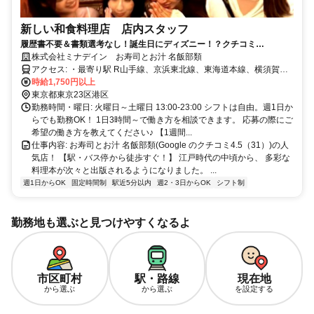
新しい和食料理店 店内スタッフ
履歴書不要＆書類選考なし！誕生日にディズニー！？クチコミ
4.5（32）の人気店で未経験アルバイト→店長昇格可能！週1～3h～勤務
株式会社ミナデイン お寿司とお汁 名飯部類
OK＆髪型・髪色自由＆ピアスOK＆副業・WワークOK
アクセス: ・最寄り駅 R山手線、京浜東北線、東海道本線、横須賀
線 新橋駅 徒歩2分 東京メトロ銀座線、都営浅草線、ゆりかもめ
時給1,750円以上
新橋駅 徒歩3分 都営三田線 内幸町駅 徒歩5分 ・最寄りバス停 港
東京都東京23区港区
区コミュニティバス（ちぃばす）烏森神社バス停から徒歩1分 都営バ
勤務時間・曜日: 火曜日～土曜日 13:00-23:00 シフトは自由。週1日か
ス新橋駅北口バス停から徒歩3分 都営バス新橋駅前バス停から徒歩5
らでも勤務OK！ 1日3時間～で働き方を相談できます。 応募の際にご
分 車通勤OKですしバイク通勤OKです！ ＪＲ山手線・京浜東北線の
希望の働き方を教えてください♪ 【1週間...
有楽町駅からは2分、浜松町駅からで3分で電車通勤でき、田町駅から
仕事内容: お寿司とお汁 名飯部類(Google のクチコミ4.5（31）)の人
5分、神田駅からで7分で電車通勤できます！ ＪＲ東海道本線・横須
気店！ 【駅・バス停から徒歩すぐ！】 江戸時代の中頃から、 多彩な
賀線では東京駅から3分、品川駅から5分でスムーズにアクセス可能で
料理本が次々と出版されるようになりました。 ...
す！ 東京メトロ銀座線だと虎ノ門駅（1分）、銀座駅（1分）、京橋
週1日からOK
固定時間制
駅近5分以内
週2・3日からOK
シフト制
駅（3分）で、 都営浅草線だと大門駅（2分）、三田駅（4分）、都営
三田線では大手町駅（3分）と便利ですね！ 近くにはセブンイレブ
ン、ファミリーマート、ローソンはもちろん、もとまちユニオン新橋
勤務地も選ぶと見つけやすくなるよ
店や肉のハナマサ 銀座店などがありますので、通勤前後の買い物に
便利です！ Google口コミ4.3(1710)喫茶店 カフェ・ド・ランブル
（Cafe de L'Ambre）や4.0(163)knit cafe 森のこぶたなどの素敵なカ
フェもありますので休憩にどうぞ♪ オアシスサウナ アスティル・ライ
市区町村
駅・路線
現在地
オンサウナ新橋もあるのでサウナや温泉好きの方にはうれしいです
から選ぶ
から選ぶ
を設定する
ね！ Google口コミ5.0（19）のみこ整体、4.8（407）のJ'sメディカ
ル整体院 新橋院もありますので、体が疲れた時や身体のケアをした