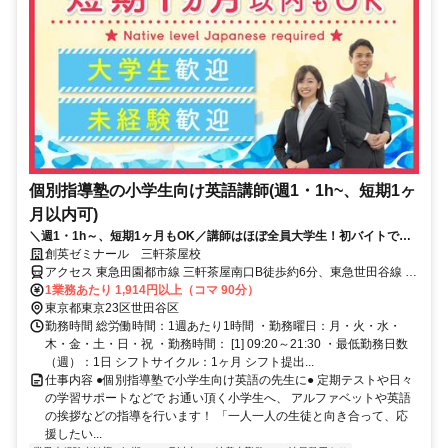
個別指導塾の小学生向け英語講師(週1・1h~、短期1ヶ
月以内可)
＼週1・1h～、短期1ヶ月もOK／講師はほぼ全員大学生！初バイトでも
安心！※Native level Japanese required
創英ゼミナール 三軒茶屋校
アクセス 東急田園都市線 三軒茶屋南口B徒歩約6分、東急世田谷線 三
軒茶屋南口B徒歩約6分、東急世田谷線 西太子堂下高井戸方面口徒歩
1業務あたり 1,914円以上（コマ 90分）
約9分
東京都東京23区世田谷区
勤務時間 総労働時間：1週あたり1時間 ・勤務曜日：月・火・水・
木・金・土・日・祝 ・勤務時間： [1] 09:20～21:30 ・最低勤務日数
（週）：1日 シフトサイクル：1ヶ月 シフト提出...
仕事内容 ●個別指導塾で小学生向け英語の先生に● 定期テストや日々
の学習サポートなどで お通い頂く小学生へ、 アルファベットや英語
の挨拶などの指導を行います！ 「一人一人の生徒と向き合って、応
援したい...