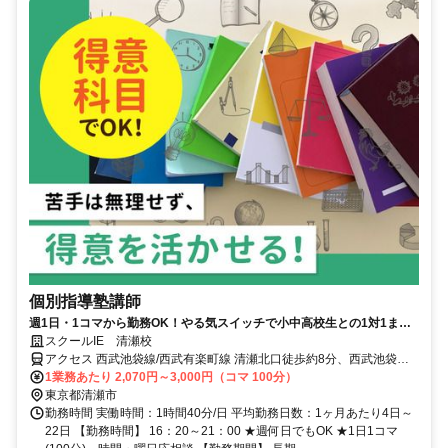
個別指導塾講師
週1日・1コマから勤務OK！やる気スイッチで小中高校生との1対1また
は1対2の個別指導！
スクールIE 清瀬校
アクセス 西武池袋線/西武有楽町線 清瀬北口徒歩約8分、西武池袋線/
西武有楽町線 秋津北口徒歩約30分、西武池袋線/西武有楽町線 東久留
1業務あたり 2,070円～3,000円（コマ 100分）
米北口徒歩約32分 「清瀬駅」より徒歩9分
東京都清瀬市
勤務時間 実働時間：1時間40分/日 平均勤務日数：1ヶ月あたり4日～
22日 【勤務時間】 16：20～21：00 ★週何日でもOK ★1日1コマ