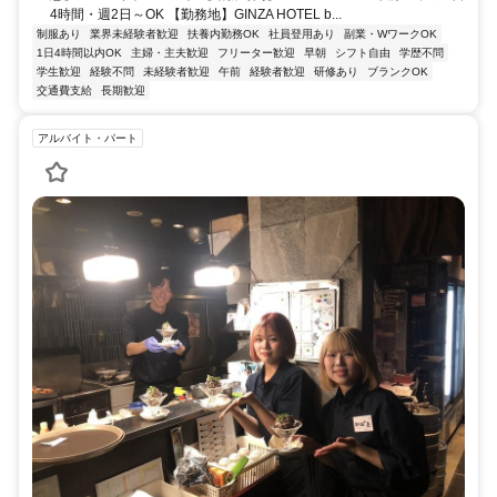
4時間・週2日～OK 【勤務地】GINZA HOTEL b...
制服あり
業界未経験者歓迎
扶養内勤務OK
社員登用あり
副業・WワークOK
1日4時間以内OK
主婦・主夫歓迎
フリーター歓迎
早朝
シフト自由
学歴不問
学生歓迎
経験不問
未経験者歓迎
午前
経験者歓迎
研修あり
ブランクOK
交通費支給
長期歓迎
アルバイト・パート