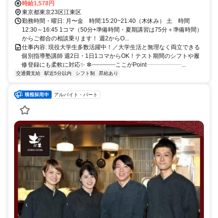
武線亀戸駅からは東陽町駅前行（亀21）、葛西橋行き（亀24）、東
時給1,578円
東京都東京23区江東区
大島駅前行（草24）のいずれかにご乗車ください。 大島駅前下車。
勤務時間・曜日: 月〜金 時間:15:20~21:40（木休み） 土 時間
12:30～16:45 1コマ（50分+準備時間・夏期講習は75分＋準備時間）
からご都合の相談乗ります！ 週2からO...
仕事内容: 現役大学生多数活躍中！／大学生活と無理なく両立できる
個別指導塾講師 週2日・1日1コマからOK！テスト期間のシフトや履
修登録にも柔軟に対応✨ ✼┈┈┈┈┈┈┈ここがPoint┈┈┈┈┈┈...
交通費支給
駅近5分以内
シフト制
昇給あり
アルバイト・パート