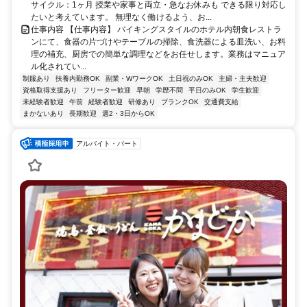
サイクル：1ヶ月 授業や家事と両立・急なお休みも できる限り対応し
たいと考えています。 無理なく働けるよう、お...
仕事内容 【仕事内容】 バイキングスタイルのホテル内朝食レストラ
ンにて、食器の片づけやテーブルの掃除、食洗器による皿洗い、お料
理の補充、厨房での簡単な調理などをお任せします。業務はマニュア
ル化されてい...
制服あり
扶養内勤務OK
副業・WワークOK
土日祝のみOK
主婦・主夫歓迎
資格取得支援あり
フリーター歓迎
早朝
学歴不問
平日のみOK
学生歓迎
未経験者歓迎
午前
経験者歓迎
研修あり
ブランクOK
交通費支給
まかないあり
長期歓迎
週2・3日からOK
アルバイト・パート