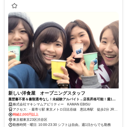
新しい洋食屋 オープニングスタッフ
履歴書不要＆書類選考なし！未経験アルバイト→店長昇格可能！週1～
3h～勤務OK＆髪型・髪色自由＆ピアスOK＆副業・WワークOK
株式会社マキシマムアビリティー KAMAN EBISU
アクセス: ・最寄り駅 東京メトロ日比谷線 恵比寿駅 徒歩2分 JR山
手線、埼京線、湘南新宿ライン 恵比寿駅 徒歩4分 東急東横線 代
時給2,000円以上
官山駅 徒歩7分 ・最寄りバス停 恵比寿駅入口バス停から徒歩2分 防
東京都東京23区渋谷区
衛省技術研究所バス停から徒歩2分 恵比寿公園バス停から徒歩3分 下
勤務時間・曜日: 10:00-23:30 シフトは自由。週1日からでも勤務