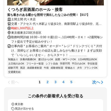
くつろぎ居酒屋のホール・接客
落ち着きのある暖かな照明で演出したなごみの空間！【017】
土間土間 代々木店
交通・アクセス 代々木駅より徒歩1分、南新宿駅より徒歩6分、北参
道駅より徒歩8分
時給1,300円以上
東京都東京23区渋谷区
勤務時間詳細 16:00～0:00 ※週1日～､1日4時間～ＯＫ！ ⭐2週間毎シ
フト提出で予定が組みやすい！
仕事内容 * お客様のご案内 * オーダー * レジ * ドリンクづくり * 片付
け、清掃など お客様との会話も楽しみながら働けます！ まずは笑顔
で「いらっしゃいませ～」 からスタート！ ……………...
制服あり
扶養内勤務OK
週1日からOK
副業・WワークOK
1日4時間以内OK
土日祝のみOK
フリーター歓迎
シフト自由
学歴不問
平日のみOK
学生歓迎
経験不問
英語
未経験者歓迎
午前
経験者歓迎
研修あり
夕方
ブランクOK
交通費支給
前へ
次へ
1
2
3
4
5
この条件の新着求人を受け取る
東京都
英語が活かせる