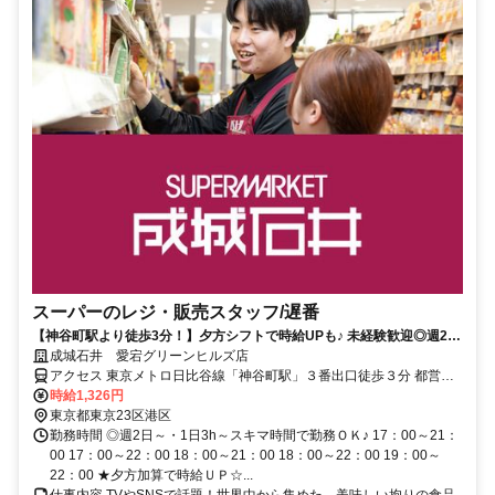
スーパーのレジ・販売スタッフ/遅番
【神谷町駅より徒歩3分！】夕方シフトで時給UPも♪ 未経験歓迎◎週2
日・1日3h～でOK！スキマ時間を有効活用★
成城石井 愛宕グリーンヒルズ店
アクセス 東京メトロ日比谷線「神谷町駅」３番出口徒歩３分 都営三
田線「御成門駅」A5出口徒歩５分
時給1,326円
東京都東京23区港区
勤務時間 ◎週2日～・1日3h～スキマ時間で勤務ＯＫ♪ 17：00～21：
00 17：00～22：00 18：00～21：00 18：00～22：00 19：00～
22：00 ★夕方加算で時給ＵＰ☆...