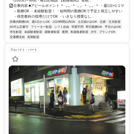
(100分)～時間・曜日応相談 【勤務期間】 長期...
仕事内容 ■アピールポイント ＊･｡.｡･＊･｡.｡･＊･｡.｡･＊ ・週1日×1コマ
～勤務OK ・未経験歓迎！ ・短時間の勤務OKで予定と両立しやすい
・得意教科の指導だけでOK ・いきなり授業なし...
扶養内勤務OK
週1日からOK
1日4時間以内OK
土日祝のみOK
主婦・主夫歓迎
60代も応募可
フリーター歓迎
シフト自由
学歴不問
即日勤務OK
平日のみOK
学生歓迎
未経験者歓迎
経験者歓迎
夜間
有資格者歓迎
夕方
ブランクOK
交通費支給
長期歓迎
アルバイト・パート