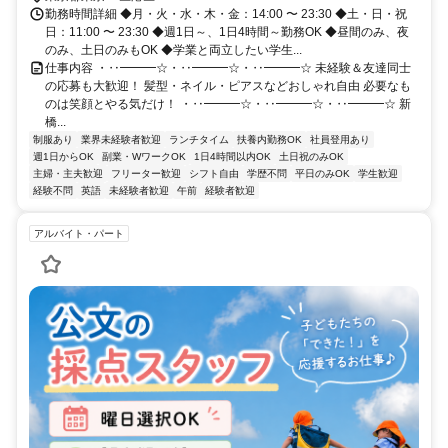
勤務時間詳細 ◆月・火・水・木・金：14:00 〜 23:30 ◆土・日・祝
日：11:00 〜 23:30 ◆週1日～、1日4時間～勤務OK ◆昼間のみ、夜
のみ、土日のみもOK ◆学業と両立したい学生...
仕事内容 ・‥━━━☆・‥━━━☆・‥━━━☆ 未経験＆友達同士
の応募も大歓迎！ 髪型・ネイル・ピアスなどおしゃれ自由 必要なも
のは笑顔とやる気だけ！ ・‥━━━☆・‥━━━☆・‥━━━☆ 新
橋...
制服あり
業界未経験者歓迎
ランチタイム
扶養内勤務OK
社員登用あり
週1日からOK
副業・WワークOK
1日4時間以内OK
土日祝のみOK
主婦・主夫歓迎
フリーター歓迎
シフト自由
学歴不問
平日のみOK
学生歓迎
経験不問
英語
未経験者歓迎
午前
経験者歓迎
アルバイト・パート