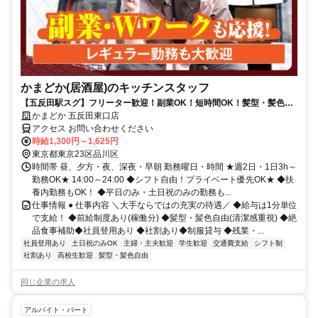
かまどか(居酒屋)のキッチンスタッフ
【五反田駅スグ】フリーター歓迎！副業OK！短時間OK！髪型・髪色自
由★食事補助有★履歴書不要
かまどか 五反田東口店
アクセス お問い合わせください
時給1,300円～1,625円
東京都東京23区品川区
時間帯 昼、夕方・夜、深夜・早朝 勤務曜日・時間 ★週2日・1日3h～
勤務OK★ 14:00～24:00 ◆シフト自由！プライベート優先OK★ ◆扶
養内勤務もOK！ ◆平日のみ・土日祝のみの勤務も...
仕事情報 ● 仕事内容 ＼大手ならではの充実の待遇／ ◆給与は1分単位
で支給！ ◆前給制度あり(稼働分) ◆髪型・髪色自由(清潔感重視) ◆絶
品食事補助◆社員登用あり ◆社割あり◆制服貸与 ◆残業・...
社員登用あり
土日祝のみOK
主婦・主夫歓迎
学生歓迎
交通費支給
シフト制
社割あり
高校生歓迎
髪型・髪色自由
同じ企業の求人
アルバイト・パート