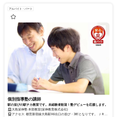
いときにはぜひ行ってみてください！ ＪＲ山手線の浜松町駅からは2
分、東京駅からは4分で電車通勤でき、ＪＲ京浜東北線では田町駅か
アルバイト・パート
ら5分、秋葉原駅からで8分で電車通勤できます！ ＪＲ横須賀線・Ｊ
Ｒ上野東京ラインでは東京駅から3分、品川駅からは5分ですね！ 東
京メトロ銀座線だと銀座駅（2分）、虎ノ門駅（2分）、京橋駅（3
分）、日本橋駅（4分）で、都心主要エリアへの乗換もスムーズです
よ！ ゆりかもめ線だと汐留駅（1分）、竹芝駅（4分）、日の出駅（5
分）と便利です！ 近くにはまいばすけっと 新橋5丁目店 ・マルエツ
プチ浜松町一丁目店 ・全日食チェーン 代市作次郎商店 ・肉のハナマ
サ西新橋店 ・もとまちユニオン 新橋店 がありますので、通勤前後の
買い物に便利です！ Google口コミ4.3(1661)喫茶店 Cafe de l’ambre
（ランブル） や4.6(1772)カフェ Turret Coffee Tsukiji （ターレットコ
ーヒー築地） などの素敵なカフェもありますので休憩にどうぞ♪ オア
シスサウナ アスティル・SPA＆SAUNA コリドーの湯もあるのでサウ
ナや温泉好きの方にはうれしいですね！ Google口コミ4.9の新橋整体
院グッドラック 、4.8のJ’sメディカル整体院 もありますので、体が疲
れた時や身体のケアをしたいときにはぜひ行ってみてください！ ※
駅近5分以内ですが、車通勤OKですしバイク通勤OKです！
個別指導塾の講師
駅の並びの駅チカ教室です。未経験者歓迎！塾デビューを応援します。
大島栄伸塾 本部教室(栄伸教育株式会社)
アクセス: 都営新宿線大島駅A6出口の並び・3軒となりです。 ＪＲ総