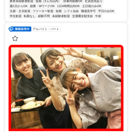
業界未経験者歓迎
短期（3ヵ月以内）
扶養内勤務OK
社員登用あり
週1日からOK
副業・WワークOK
1日4時間以内OK
土日祝のみOK
主婦・主夫歓迎
フリーター歓迎
短期
シフト自由
職場見学可
平日のみOK
学生歓迎
転勤なし
経験不問
未経験者歓迎
交通費全額支給
午前
アルバイト・パート