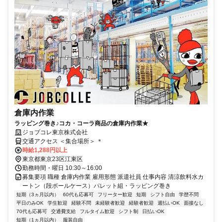
倉庫内作業
ラッピング巻き♪コカ・コーラ商品の倉庫内作業★
ジョブコレ東京株式会社
交通アクセス ＜集合場所＞ ＊
時給1,288円以上
東京都東京23区江東区
勤務時間・曜日 10:30～16:00
募集要項 職種 倉庫内作業 雇用形態 派遣社員 仕事内容 清涼飲料水カ
ートン（段ボールケース）パレット組・ラッピング巻き
短期（3ヵ月以内）
60代も応募可
フリーター歓迎
短期
シフト自由
学歴不問
平日のみOK
学生歓迎
経験不問
未経験者歓迎
経験者歓迎
週払いOK
面接なし
70代も応募可
交通費支給
フルタイム歓迎
シフト制
日払いOK
短期（1ヵ月以内）
服装自由