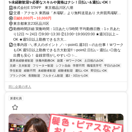
✨未経験歓迎✨必要なスキルや資格はナシ！日払い＆週払いOK！
株式会社E STAFF 東京都品川区八潮
交通・アクセス 東西線「木場駅」より無料送迎あり 大井競馬場駅か
らアクセス可
日給8,000円～10,000円
東京都東京23区品川区
勤務時間詳細 実働時間：1日あたり5時間 平均勤務日数：1ヶ月あた
り12日 〜 24日 ①9:00~13:30 ②13:00~19:00/20:00 ★週3日以上～
OK ★週5日以上勤務できる方大...
仕事内容 -＼ 求人のポイント ／- ✨point1.週3日～のお仕事！Ｗワーク
もOK 週5日以上勤務できる方大歓迎!! ✨point2.日払い･週払い◎急な
出費も安心！ 金銭管理がしやすい◎ ✨...
業界未経験者歓迎
扶養内勤務OK
副業・WワークOK
土日祝のみOK
主婦・主夫歓迎
フリーター歓迎
シフト自由
学歴不問
職場見学可
平日のみOK
学生歓迎
経験不問
未経験者歓迎
経験者歓迎
週払いOK
即日払いOK
ブランクOK
長期歓迎
フルタイム歓迎
週2・3日からOK
同じ企業の求人
派遣社員