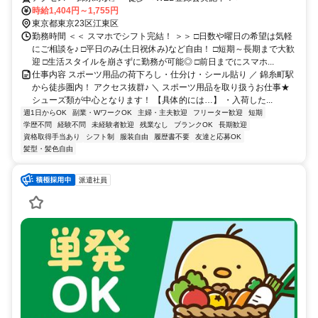
時給1,404円～1,755円
東京都東京23区江東区
勤務時間 ＜＜ スマホでシフト完結！ ＞＞ □日数や曜日の希望は気軽
にご相談を♪ □平日のみ(土日祝休み)など自由！ □短期～長期まで大歓
迎 □生活スタイルを崩さずに勤務が可能◎ □前日までにスマホ...
仕事内容 スポーツ用品の荷下ろし・仕分け・シール貼り ／ 錦糸町駅
から徒歩圏内！ アクセス抜群♪ ＼ スポーツ用品を取り扱うお仕事★
シューズ類が中心となります！ 【具体的には…】 ・入荷した...
週1日からOK
副業・WワークOK
主婦・主夫歓迎
フリーター歓迎
短期
学歴不問
経験不問
未経験者歓迎
残業なし
ブランクOK
長期歓迎
資格取得手当あり
シフト制
服装自由
履歴書不要
友達と応募OK
髪型・髪色自由
派遣社員