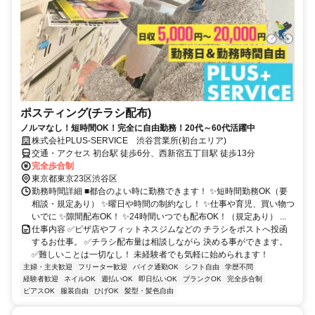
ポスティング(チラシ配布)
ノルマなし！短時間OK！完全に自由勤務！20代～60代活躍中
株式会社PLUS-SERVICE 渋谷営業所(初台エリア)
交通・アクセス 初台駅 徒歩6分、西新宿五丁目駅 徒歩13分
完全歩合制
東京都東京23区渋谷区
勤務時間詳細 ■都合のよい時に勤務できます！ ✨短時間勤務OK（要
相談・規定あり） ✨曜日や時間の制約なし！ ✨仕事や育児、買い物つ
いでに ✨隙間配布OK！ ✨24時間いつでも配布OK！（規定あり） ...
仕事内容 ✅ピザ店やフィットネスジムなどの チラシをポストへ投函
するお仕事。 ✅チラシ配布量は相談しながら 決める事ができます。
✅難しいことは一切なし！ 未経験者でも気軽に始められます！
主婦・主夫歓迎
フリーター歓迎
バイク通勤OK
シフト自由
学歴不問
経験者歓迎
ネイルOK
週払いOK
即日払いOK
ブランクOK
完全歩合制
ピアスOK
服装自由
ひげOK
髪型・髪色自由