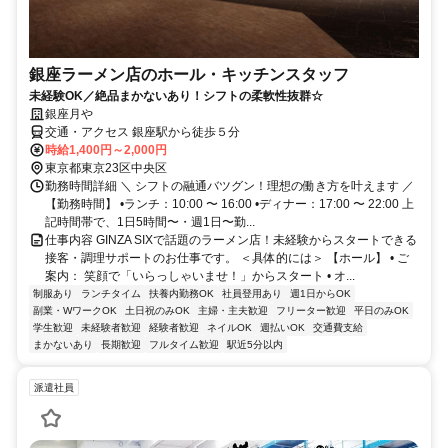
銀座ラーメン店のホール・キッチンスタッフ
未経験OK／絶品まかないあり！シフトの柔軟性抜群☆
銀座月や
交通・アクセス 銀座駅から徒歩５分
時給1,400円～2,000円
東京都東京23区中央区
勤務時間詳細 ＼ シフトの融通バツグン！理想の働き方を叶えます ／
【勤務時間】 •ランチ：10:00 〜 16:00 •ディナー：17:00 〜 22:00 上
記時間帯で、1日5時間〜・週1日〜勤...
仕事内容 GINZA SIXで話題のラーメン店！未経験からスタートできる
接客・調理サポートのお仕事です。 ＜具体的には＞ 【ホール】 • ご
案内： 笑顔で「いらっしゃいませ！」からスタート • オ...
制服あり
ランチタイム
扶養内勤務OK
社員登用あり
週1日からOK
副業・WワークOK
土日祝のみOK
主婦・主夫歓迎
フリーター歓迎
平日のみOK
学生歓迎
未経験者歓迎
経験者歓迎
ネイルOK
週払いOK
交通費支給
まかないあり
長期歓迎
フルタイム歓迎
駅近5分以内
派遣社員