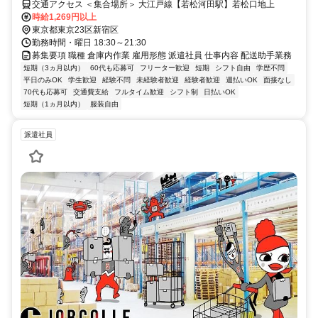
交通アクセス ＜集合場所＞ 大江戸線【若松河田駅】若松口地上
時給1,269円以上
東京都東京23区新宿区
勤務時間・曜日 18:30～21:30
募集要項 職種 倉庫内作業 雇用形態 派遣社員 仕事内容 配送助手業務
短期（3ヵ月以内）
60代も応募可
フリーター歓迎
短期
シフト自由
学歴不問
平日のみOK
学生歓迎
経験不問
未経験者歓迎
経験者歓迎
週払いOK
面接なし
70代も応募可
交通費支給
フルタイム歓迎
シフト制
日払いOK
短期（1ヵ月以内）
服装自由
派遣社員