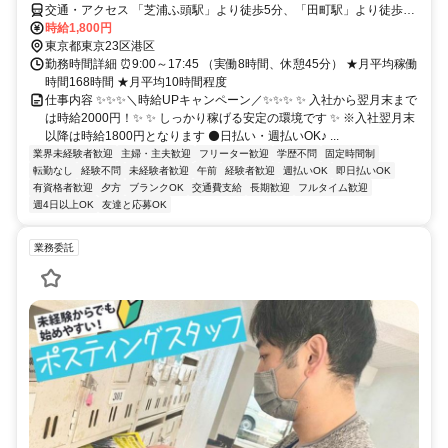
交通・アクセス 「芝浦ふ頭駅」より徒歩5分、「田町駅」より徒歩14
分
時給1,800円
東京都東京23区港区
勤務時間詳細 ⏰9:00～17:45 （実働8時間、休憩45分） ★月平均稼働
時間168時間 ★月平均10時間程度
仕事内容 ✨✨✨＼時給UPキャンペーン／✨✨✨ ✨ 入社から翌月末まで
は時給2000円！✨ ✨ しっかり稼げる安定の環境です ✨ ※入社翌月末
以降は時給1800円となります ⚫日払い・週払いOK♪ ...
業界未経験者歓迎
主婦・主夫歓迎
フリーター歓迎
学歴不問
固定時間制
転勤なし
経験不問
未経験者歓迎
午前
経験者歓迎
週払いOK
即日払いOK
有資格者歓迎
夕方
ブランクOK
交通費支給
長期歓迎
フルタイム歓迎
週4日以上OK
友達と応募OK
業務委託