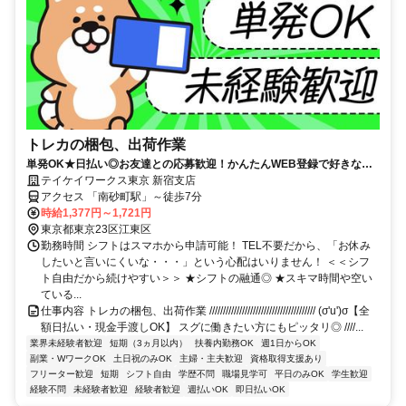
トレカの梱包、出荷作業
単発OK★日払い◎お友達との応募歓迎！かんたんWEB登録で好きな時
に働ける！扶養内やWワークにも♪
テイケイワークス東京 新宿支店
アクセス 「南砂町駅」～徒歩7分
時給1,377円～1,721円
東京都東京23区江東区
勤務時間 シフトはスマホから申請可能！ TEL不要だから、「お休み
したいと言いにくいな・・・」という心配はいりません！ ＜＜シフ
ト自由だから続けやすい＞＞ ★シフトの融通◎ ★スキマ時間や空い
ている...
仕事内容 トレカの梱包、出荷作業 /////////////////////////////////////// (σ'u')σ【全
額日払い・現金手渡しOK】 スグに働きたい方にもピッタリ◎ ////...
業界未経験者歓迎
短期（3ヵ月以内）
扶養内勤務OK
週1日からOK
副業・WワークOK
土日祝のみOK
主婦・主夫歓迎
資格取得支援あり
フリーター歓迎
短期
シフト自由
学歴不問
職場見学可
平日のみOK
学生歓迎
経験不問
未経験者歓迎
経験者歓迎
週払いOK
即日払いOK