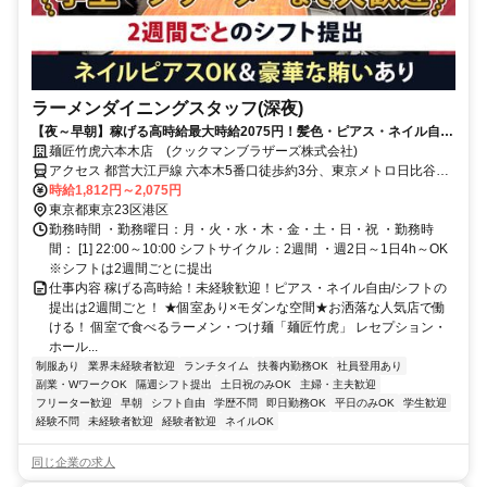
よ！ ゆりかもめ線だと汐留駅（1分）、竹芝駅（4分）、日の出駅（5
分）と便利です！ 近くにはまいばすけっと 新橋5丁目店 ・マルエツ
プチ浜松町一丁目店 ・全日食チェーン 代市作次郎商店 ・肉のハナマ
サ西新橋店 ・もとまちユニオン 新橋店 がありますので、通勤前後の
買い物に便利です！ Google口コミ4.3(1661)喫茶店 Cafe de l’ambre
（ランブル） や4.6(1772)カフェ Turret Coffee Tsukiji （ターレットコ
ラーメンダイニングスタッフ(深夜)
ーヒー築地） などの素敵なカフェもありますので休憩にどうぞ♪ オア
【夜～早朝】稼げる高時給最大時給2075円！髪色・ピアス・ネイル自
シスサウナ アスティル・SPA＆SAUNA コリドーの湯もあるのでサウ
由/未経験歓迎/シフト自由/まかないあり！
麺匠竹虎六本木店 (クックマンブラザーズ株式会社)
ナや温泉好きの方にはうれしいですね！ Google口コミ4.9の新橋整体
アクセス 都営大江戸線 六本木5番口徒歩約3分、東京メトロ日比谷線
院グッドラック 、4.8のJ’sメディカル整体院 もありますので、体が疲
六本木5番口徒歩約3分、東京メトロ南北線 六本木一丁目1番口(エレ
時給1,812円～2,075円
れた時や身体のケアをしたいときにはぜひ行ってみてください！ ※
ベータ)徒歩約8分 六本木駅から徒歩3分 / 六本木一丁目駅から徒歩8分
東京都東京23区港区
駅近5分以内ですが、車通勤OKですしバイク通勤OKです！
勤務時間 ・勤務曜日：月・火・水・木・金・土・日・祝 ・勤務時
間： [1] 22:00～10:00 シフトサイクル：2週間 ・週2日～1日4h～OK
※シフトは2週間ごとに提出
仕事内容 稼げる高時給！未経験歓迎！ピアス・ネイル自由/シフトの
提出は2週間ごと！ ★個室あり×モダンな空間★お洒落な人気店で働
ける！ 個室で食べるラーメン・つけ麺「麺匠竹虎」 レセプション・
ホール...
制服あり
業界未経験者歓迎
ランチタイム
扶養内勤務OK
社員登用あり
副業・WワークOK
隔週シフト提出
土日祝のみOK
主婦・主夫歓迎
フリーター歓迎
早朝
シフト自由
学歴不問
即日勤務OK
平日のみOK
学生歓迎
経験不問
未経験者歓迎
経験者歓迎
ネイルOK
同じ企業の求人