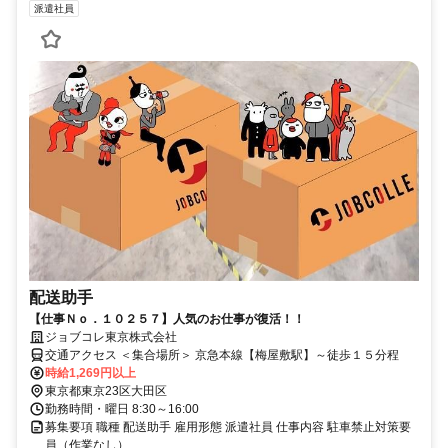
派遣社員
配送助手
【仕事Ｎｏ．１０２５７】人気のお仕事が復活！！
ジョブコレ東京株式会社
交通アクセス ＜集合場所＞ 京急本線【梅屋敷駅】～徒歩１５分程
時給1,269円以上
東京都東京23区大田区
勤務時間・曜日 8:30～16:00
募集要項 職種 配送助手 雇用形態 派遣社員 仕事内容 駐車禁止対策要
員（作業なし）