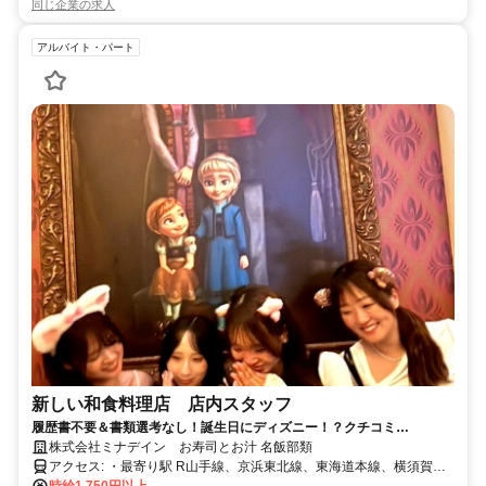
同じ企業の求人
アルバイト・パート
新しい和食料理店 店内スタッフ
履歴書不要＆書類選考なし！誕生日にディズニー！？クチコミ
4.5（32）の人気店で未経験アルバイト→店長昇格可能！週1～3h～勤務
株式会社ミナデイン お寿司とお汁 名飯部類
OK＆髪型・髪色自由＆ピアスOK＆副業・WワークOK
アクセス: ・最寄り駅 R山手線、京浜東北線、東海道本線、横須賀
線 新橋駅 徒歩2分 東京メトロ銀座線、都営浅草線、ゆりかもめ
時給1,750円以上