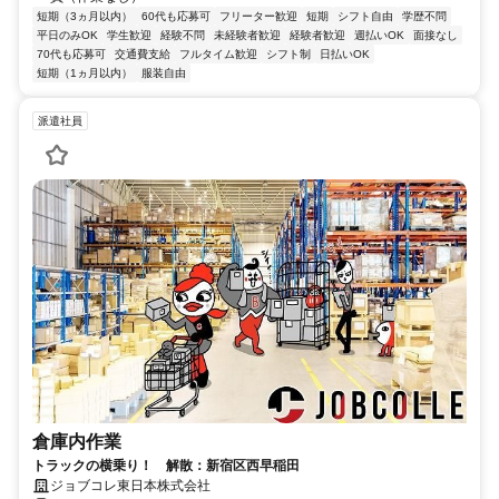
短期（3ヵ月以内）
60代も応募可
フリーター歓迎
短期
シフト自由
学歴不問
平日のみOK
学生歓迎
経験不問
未経験者歓迎
経験者歓迎
週払いOK
面接なし
70代も応募可
交通費支給
フルタイム歓迎
シフト制
日払いOK
短期（1ヵ月以内）
服装自由
派遣社員
倉庫内作業
トラックの横乗り！ 解散：新宿区西早稲田
ジョブコレ東日本株式会社