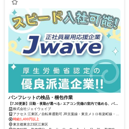
パンフレットの検品・梱包作業
【7.30更新】日勤・夜勤が選べる♪ エアコン完備の室内で進める、パン
フレットのチェック＆梱包作業！未経験大歓迎◎
株式会社ジェイウェイブ
アクセス 江東区／自転車通勤可 JR京葉線・東京メトロ有楽町線・り
んかい線「新木場駅」～徒歩圏内
時給1,400円以上
東京都東京23区江東区