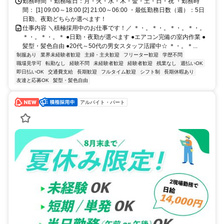
勤務時間 ・勤務曜日：月・火・水・木・金・土・日・祝 ・勤務時
間： [1] 09:00～18:00 [2] 21:00～06:00 ・最低勤務日数（週）：5日
日勤、夜勤どちらか選べます！
仕事内容 ＼積極採用中のお仕事です！／ ＊・。＊・。＊・。＊・。
＊・。＊・。＊ ●日勤・夜勤が選べます ●エアコン完備の室内作業 ●
髪型・髪色自由 ●20代～50代の男女スタッフ活躍中☆ ＊・。＊...
制服あり
業界未経験者歓迎
主婦・主夫歓迎
フリーター歓迎
学歴不問
職場見学可
転勤なし
経験不問
未経験者歓迎
経験者歓迎
残業なし
週払いOK
即日払いOK
交通費支給
長期歓迎
フルタイム歓迎
シフト制
長期休暇あり
友達と応募OK
髪型・髪色自由
アルバイト・パート