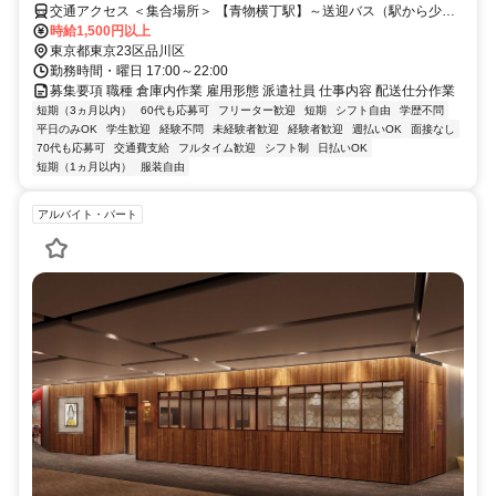
交通アクセス ＜集合場所＞ 【青物横丁駅】～送迎バス（駅から少し
離れています）
時給1,500円以上
東京都東京23区品川区
勤務時間・曜日 17:00～22:00
募集要項 職種 倉庫内作業 雇用形態 派遣社員 仕事内容 配送仕分作業
短期（3ヵ月以内）
60代も応募可
フリーター歓迎
短期
シフト自由
学歴不問
平日のみOK
学生歓迎
経験不問
未経験者歓迎
経験者歓迎
週払いOK
面接なし
70代も応募可
交通費支給
フルタイム歓迎
シフト制
日払いOK
短期（1ヵ月以内）
服装自由
アルバイト・パート