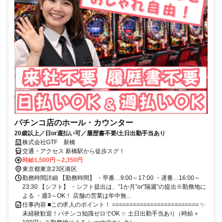
パチンコ店のホール・カウンター
20歳以上／日or週払い可／履歴書不要/土日出勤手当あり
株式会社GTF 新橋
交通・アクセス 新橋駅から徒歩スグ！
時給1,500円～2,350円
東京都東京23区港区
勤務時間詳細 【勤務時間】 ・早番…9:00～17:00 ・遅番…16:00～
23:30 【シフト】 ・シフト提出は、”1か月”or”隔週”の提出※勤務地に
よる ・週3～OK！ 店舗の営業は年中無...
仕事内容 ■この求人のポイント！ ========================= ✨
未経験歓迎！パチンコ知識ゼロでOK ✨ 土日出勤手当あり（時給＋