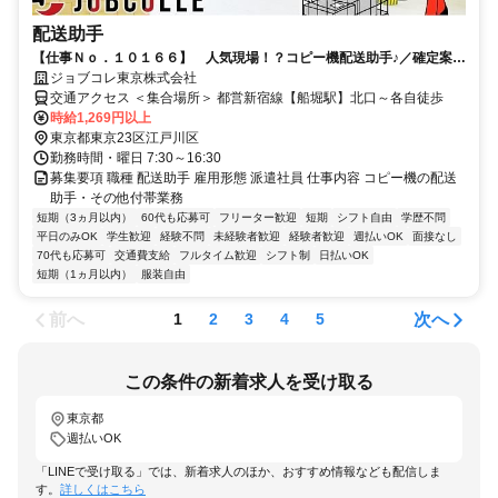
配送助手
【仕事Ｎｏ．１０１６６】 人気現場！？コピー機配送助手♪／確定案内
は前日１４：００頃・・・
ジョブコレ東京株式会社
交通アクセス ＜集合場所＞ 都営新宿線【船堀駅】北口～各自徒歩
時給1,269円以上
東京都東京23区江戸川区
勤務時間・曜日 7:30～16:30
募集要項 職種 配送助手 雇用形態 派遣社員 仕事内容 コピー機の配送
助手・その他付帯業務
短期（3ヵ月以内）
60代も応募可
フリーター歓迎
短期
シフト自由
学歴不問
平日のみOK
学生歓迎
経験不問
未経験者歓迎
経験者歓迎
週払いOK
面接なし
70代も応募可
交通費支給
フルタイム歓迎
シフト制
日払いOK
短期（1ヵ月以内）
服装自由
前へ
次へ
1
2
3
4
5
この条件の新着求人を受け取る
東京都
週払いOK
「LINEで受け取る」では、新着求人のほか、おすすめ情報なども配信しま
す。
詳しくはこちら