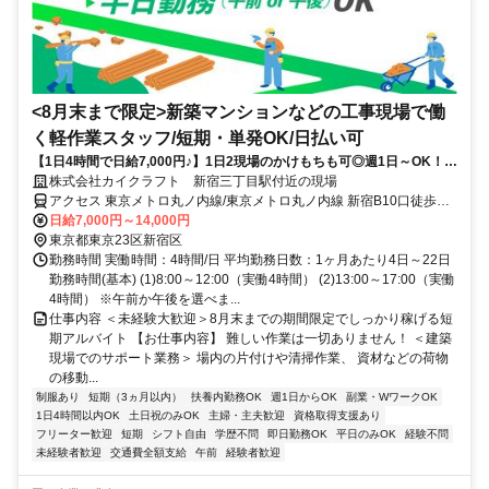
<8月末まで限定>新築マンションなどの工事現場で働
く軽作業スタッフ/短期・単発OK/日払い可
【1日4時間で日給7,000円♪】1日2現場のかけもちも可◎週1日～OK！午
前・午後のみOK／即日リモート面接実施中／Wワーク(副業)大歓迎！／
株式会社カイクラフト 新宿三丁目駅付近の現場
1か月20回勤務で20,000円ボーナス支給キャンペーンスタート実施中!!
アクセス 東京メトロ丸ノ内線/東京メトロ丸ノ内線 新宿B10口徒歩約2
分、ＪＲ湘南新宿ライン 新宿B10口徒歩約2分、東京メトロ丸ノ内線
日給7,000円～14,000円
新宿三丁目B8口徒歩約2分
東京都東京23区新宿区
勤務時間 実働時間：4時間/日 平均勤務日数：1ヶ月あたり4日～22日
勤務時間(基本) (1)8:00～12:00（実働4時間） (2)13:00～17:00（実働
4時間） ※午前か午後を選べま...
仕事内容 ＜未経験大歓迎＞8月末までの期間限定でしっかり稼げる短
期アルバイト 【お仕事内容】 難しい作業は一切ありません！ ＜建築
現場でのサポート業務＞ 場内の片付けや清掃作業、 資材などの荷物
の移動...
制服あり
短期（3ヵ月以内）
扶養内勤務OK
週1日からOK
副業・WワークOK
1日4時間以内OK
土日祝のみOK
主婦・主夫歓迎
資格取得支援あり
フリーター歓迎
短期
シフト自由
学歴不問
即日勤務OK
平日のみOK
経験不問
未経験者歓迎
交通費全額支給
午前
経験者歓迎