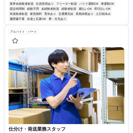
業界未経験者歓迎
社員登用あり
フリーター歓迎
バイク通勤OK
車通勤OK
固定時間制
経験不問
未経験者歓迎
経験者歓迎
週払いOK
即日払いOK
有資格者歓迎
家賃無料
育休あり
交通費支給
長期休暇あり
土日祝休み
履歴書不要
友達と応募OK
寮・社宅あり
アルバイト・パート
仕分け・発送業務スタッフ