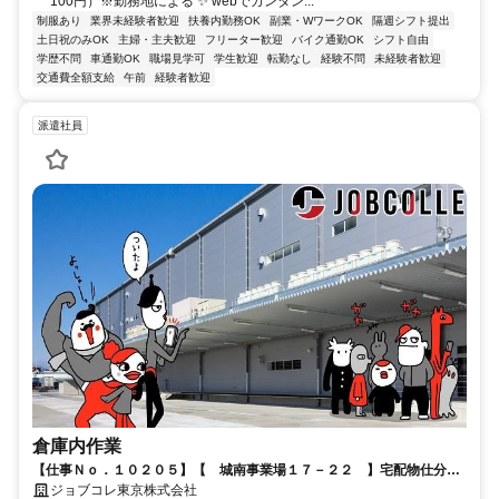
100円）※勤務地による ✨ webでカンタン...
制服あり
業界未経験者歓迎
扶養内勤務OK
副業・WワークOK
隔週シフト提出
土日祝のみOK
主婦・主夫歓迎
フリーター歓迎
バイク通勤OK
シフト自由
学歴不問
車通勤OK
職場見学可
学生歓迎
転勤なし
経験不問
未経験者歓迎
交通費全額支給
午前
経験者歓迎
派遣社員
倉庫内作業
【仕事Ｎｏ．１０２０５】【 城南事業場１７－２２ 】宅配物仕分け
作業♪
ジョブコレ東京株式会社