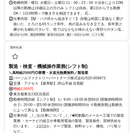
京浜東北線、JR東海道本線、JR横須賀線、JR上野東京ライン、東京
勤務時間・曜日: 火曜日～土曜日 11：00～23：00 ※法令により22時
メトロ銀座線、都営浅草線、ゆりかもめ 新橋駅 徒歩 10 分 JR山手
以降の勤務は18歳以上の方のみ シフトは自由。週1日からでも勤務
線・JR京浜東北線・東京モノレール 浜松町駅 徒歩 8 分（約 632
OK！ 1日3時間～で働き方を相談できます。 応...
m） ・最寄りバス停 新橋六丁目（都営バス 橋86・都06・浜95 系統
仕事内容: 【駅・バス停から徒歩すぐ！】 自慢は肉質に妥協なく選び
ほか） 徒歩 1 分（約 7 m） 愛宕警察署（都営バス 橋86 系統ほ
抜いた、とろけるA5ランク和牛。 肉の旨みを引き立てる、長年受け
か） 徒歩 2 分（約 158 m） 新橋五丁目（都営バス 都06・浜95 系
継がれる秘伝のタレで。 他ではなかなか味わえない厚切りのタン塩...
統ほか） 徒歩 4 分（約 296 m） ＪＲ山手線の浜松町駅からは2分、
週1日からOK
固定時間制
駅近5分以内
週2・3日からOK
シフト制
東京駅からは4分で電車通勤でき、ＪＲ京浜東北線では田町駅から5
分、秋葉原駅からで8分で電車通勤できます！ ＪＲ横須賀線・ＪＲ上
契約社員
野東京ラインでは東京駅から3分、品川駅からは5分ですね！ 東京メ
トロ銀座線だと銀座駅（2分）、虎ノ門駅（2分）、京橋駅（3分）、
日本橋駅（4分）で、都心主要エリアへの乗換もスムーズですよ！ ゆ
製造・検査・機械操作業務(シフト制)
りかもめ線だと汐留駅（1分）、竹芝駅（4分）、日の出駅（5分）と
便利です！ ※駅近5分以内ですが、車通勤OKですしバイク通勤OKで
＼高時給2500円◎寮費・水道光熱費無料／製造業
す！
パーソルファクトリーパートナーズ株式会社/S20-009873
交通・アクセス 【最寄駅】JR山手線 目黒駅
時給2,500円
東京都東京23区目黒区
勤務時間詳細 【シフト制】 1）9:00～18:00 休憩60分 [実働]8時間00
分 2）20:00～翌5:00 休憩60分 [実働]8時間00分 ※勤務形態は勤務先
によって異なる 【勤務期間】 ...
仕事内容 ＿/＿/お仕事について＿/＿/ ■関東圏のメーカー工場での製造
業務 ・カーナビの組立や車載用電池の製造、製造操作、部材供給を
行います。 ・上記ほか、テープ製造、材料セット、梱包、バリ取り
など...