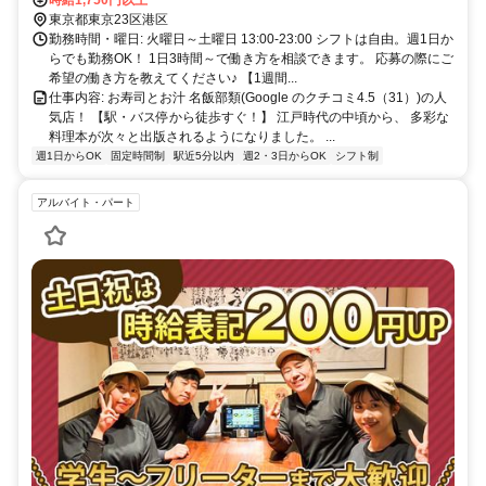
新橋駅 徒歩3分 都営三田線 内幸町駅 徒歩5分 ・最寄りバス停 港
東京都東京23区港区
区コミュニティバス（ちぃばす）烏森神社バス停から徒歩1分 都営バ
勤務時間・曜日: 火曜日～土曜日 13:00-23:00 シフトは自由。週1日か
ス新橋駅北口バス停から徒歩3分 都営バス新橋駅前バス停から徒歩5
らでも勤務OK！ 1日3時間～で働き方を相談できます。 応募の際にご
分 車通勤OKですしバイク通勤OKです！ ＪＲ山手線・京浜東北線の
希望の働き方を教えてください♪ 【1週間...
有楽町駅からは2分、浜松町駅からで3分で電車通勤でき、田町駅から
仕事内容: お寿司とお汁 名飯部類(Google のクチコミ4.5（31）)の人
5分、神田駅からで7分で電車通勤できます！ ＪＲ東海道本線・横須
気店！ 【駅・バス停から徒歩すぐ！】 江戸時代の中頃から、 多彩な
賀線では東京駅から3分、品川駅から5分でスムーズにアクセス可能で
料理本が次々と出版されるようになりました。 ...
す！ 東京メトロ銀座線だと虎ノ門駅（1分）、銀座駅（1分）、京橋
週1日からOK
固定時間制
駅近5分以内
週2・3日からOK
シフト制
駅（3分）で、 都営浅草線だと大門駅（2分）、三田駅（4分）、都営
三田線では大手町駅（3分）と便利ですね！ 近くにはセブンイレブ
アルバイト・パート
ン、ファミリーマート、ローソンはもちろん、もとまちユニオン新橋
店や肉のハナマサ 銀座店などがありますので、通勤前後の買い物に
便利です！ Google口コミ4.3(1710)喫茶店 カフェ・ド・ランブル
（Cafe de L'Ambre）や4.0(163)knit cafe 森のこぶたなどの素敵なカ
フェもありますので休憩にどうぞ♪ オアシスサウナ アスティル・ライ
オンサウナ新橋もあるのでサウナや温泉好きの方にはうれしいです
ね！ Google口コミ5.0（19）のみこ整体、4.8（407）のJ'sメディカ
ル整体院 新橋院もありますので、体が疲れた時や身体のケアをした
いときにはぜひ行ってみてください！ ＪＲ山手線の浜松町駅からは2
分、東京駅からは4分で電車通勤でき、ＪＲ京浜東北線では田町駅か
ら5分、秋葉原駅からで8分で電車通勤できます！ ＪＲ横須賀線・Ｊ
Ｒ上野東京ラインでは東京駅から3分、品川駅からは5分ですね！ 東
京メトロ銀座線だと銀座駅（2分）、虎ノ門駅（2分）、京橋駅（3
分）、日本橋駅（4分）で、都心主要エリアへの乗換もスムーズです