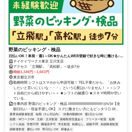
野菜のピッキング・検品
日払いOK！単発・週1～OK★かんたんWEB登録で好きな時に働ける♪お
友達との応募歓迎！
テイケイワークス東京 立川支店
アクセス 「立飛駅」「高松駅」～徒歩7分
時給1,346円～1,683円
東京都立川市
勤務時間 シフトはスマホから申請可能！ TEL不要だから、「お休み
したいと言いにくいな・・・」という心配はいりません！ ＜＜シフ
ト自由だから続けやすい＞＞ ★シフトの融通◎ ★スキマ時間や空い
ている...
仕事内容 野菜のピッキング・検品 /////////////////////////////////////// (σ'u')σ【全
額日払い・現金手渡しOK】 スグに働きたい方にもピッタリ◎ ////...
業界未経験者歓迎
短期（3ヵ月以内）
扶養内勤務OK
週1日からOK
副業・WワークOK
主婦・主夫歓迎
資格取得支援あり
フリーター歓迎
短期
シフト自由
学歴不問
職場見学可
学生歓迎
転勤なし
経験不問
未経験者歓迎
経験者歓迎
週払いOK
即日払いOK
研修あり