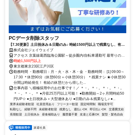
PCデータ削除スタッフ
【7.30更新】土日祝休み＆日勤のみ♪ 時給1500円以上で残業なし、有給
の小休憩もある続けやすいお仕事です◎
株式会社ジェイウェイブ
アクセス 京葉線葛西臨海公園駅～徒歩圏内/自転車通勤可 最寄りのバ
ス停～も徒歩3分
時給1,500円以上
東京都東京23区江戸川区
勤務時間 ・勤務曜日：月・火・水・木・金 ・勤務時間： [1] 09:00～
17:30 ＊休憩90分（休憩60分＋小休憩30分） ＊残業ナシ ★小休憩30
分間は時給発生！ 有給の休憩だから得した...
仕事内容 ＼積極採用中のお仕事です！／ ＊・。＊・。＊・。＊・。
＊・。＊・。＊ ●月収25万円以上可能！ ●勤務開始～2ヶ月間時給50
円UP☆ ●土日祝休み＋大型連休あり ●日勤のみ＆残業なし♪ ●...
業界未経験者歓迎
社員登用あり
フリーター歓迎
固定時間制
職場見学可
転勤なし
経験不問
未経験者歓迎
残業なし
週払いOK
即日払いOK
交通費支給
長期歓迎
土日祝休み
昼食補助あり
履歴書不要
友達と応募OK
髪型・髪色自由
派遣社員