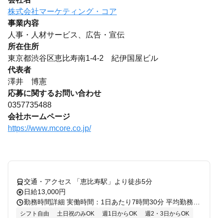
株式会社マーケティング・コア
事業内容
人事・人材サービス、広告・宣伝
所在住所
東京都渋谷区恵比寿南1-4-2 紀伊国屋ビル
代表者
澤井 博憲
応募に関するお問い合わせ
0357735488
会社ホームページ
https://www.mcore.co.jp/
交通・アクセス 「恵比寿駅」より徒歩5分
日給13,000円
勤務時間詳細 実働時間：1日あたり7時間30分 平均勤務日数：1ヶ月あたり2日 8:30～17:00または9:30～18:00または10:30～19:00（休憩1h） ＊配属店舗により勤務時間が異なります。
シフト自由
土日祝のみOK
週1日からOK
週2・3日からOK