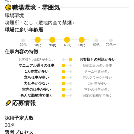
職場環境・雰囲気
職場環境
喫煙所：なし（敷地内全て禁煙）
職場に多い年齢層
10代
60代
70代〜
20代
30代
40代
50代
仕事内容の特徴
お客様との対話が多い
お客様との対話が少ない
マニュアル通りの仕事
創意工夫の多い仕事
1人作業が多い
チーム作業が多い
立ち仕事が多い
デスクワークが多い
力仕事が少ない
力仕事が多い
室内の仕事が多い
室外の仕事が多い
色んな勤務地で働く
固定の勤務地で働く
応募情報
採用予定人数
20名
選考プロセス