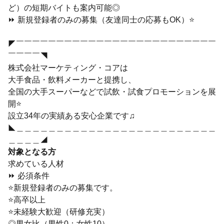
ど）の短期バイトも案内可能◎
⏩ 新規登録者のみの募集（友達同士の応募もOK）⭐
◤￣￣￣￣￣￣￣￣￣￣￣￣￣￣￣￣￣￣￣￣￣￣￣￣￣
￣￣￣￣◥
株式会社マーケティング・コアは
大手食品・飲料メーカーと提携し、
全国の大手スーパーなどで試飲・試食プロモーションを展
開⭐
設立34年の実績ある安心企業です♫
◣＿＿＿＿＿＿＿＿＿＿＿＿＿＿＿＿＿＿＿＿＿＿＿＿＿
＿＿＿＿◢
対象となる方
求めている人材
⏩ 必須条件
⭐新規登録者のみの募集です。
⭐高卒以上
⭐未経験大歓迎（研修充実）
◎男女比（男性0：女性10）