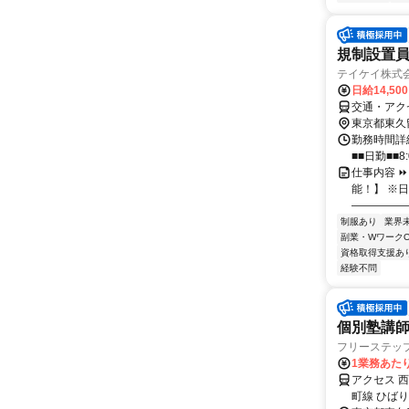
規制設置員
テイケイ株式会
日給14,50
交通・アク
東京都東久
勤務時間詳細
■■日勤■■8:
仕事内容 ⏩
能！】 ※日
―――――
制服あり
業界
副業・WワークO
資格取得支援あ
経験不問
個別塾講師
フリーステッ
1業務あたり
アクセス 
町線 ひば