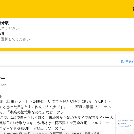
留米駅
してください
歓迎
を選択してください
条件保
バー
tion
ト
細 【自由シフト】 ・24時間、いつでも好きな時間に配信してOK！ ・
」と思った日は自由に休んで大丈夫です。 ・「家庭の事情で」「テス
ら」「本業の繁忙期なので」など、プラ...
＼スマホ1台で自分らしく輝く！未経験から始めるライブ配信ライバー大
未経験OK！特別なスキルや機材は一切不要！ ✅完全在宅・フルリモー
からでも参加OK！ ✅顔出しなしの「...
フリーター歓迎
短期
シフト自由
学歴不問
フルリモート
経験者歓迎