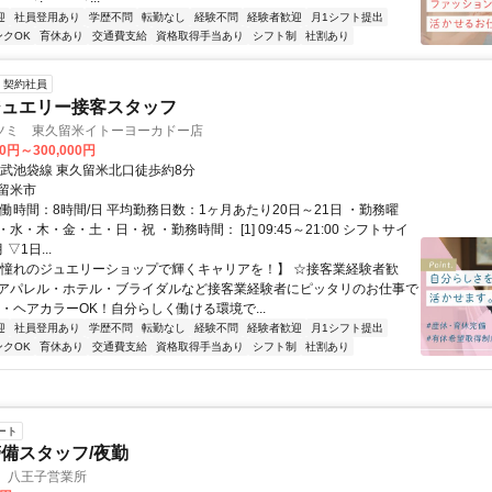
迎
社員登用あり
学歴不問
転勤なし
経験不問
経験者歓迎
月1シフト提出
ンクOK
育休あり
交通費支給
資格取得手当あり
シフト制
社割あり
契約社員
ジュエリー接客スタッフ
ツミ 東久留米イトーヨーカドー店
00円～300,000円
西武池袋線 東久留米北口徒歩約8分
留米市
働時間：8時間/日 平均勤務日数：1ヶ月あたり20日～21日 ・勤務曜
水・木・金・土・日・祝 ・勤務時間： [1] 09:45～21:00 シフトサイ
▽1日...
【憧れのジュエリーショップで輝くキャリアを！】 ☆接客業経験者歓
アパレル・ホテル・ブライダルなど接客業経験者にピッタリのお仕事で
ル・ヘアカラーOK！自分らしく働ける環境で...
迎
社員登用あり
学歴不問
転勤なし
経験不問
経験者歓迎
月1シフト提出
ンクOK
育休あり
交通費支給
資格取得手当あり
シフト制
社割あり
ート
備スタッフ/夜勤
 八王子営業所