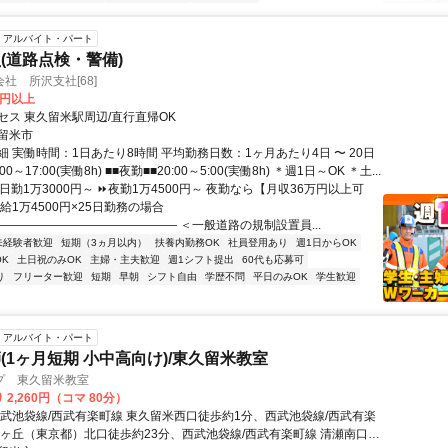
アルバイト・パート
(道路点検・警備)
社 所沢支社[68]
0円以上
セス 東久留米駅周辺/直行直帰OK
留米市
 実働時間：1日あたり8時間 平均勤務日数：1ヶ月あたり4日 〜 20日
00～17:00(実働8h) ■■夜勤■■20:00～5:00(実働8h) ＊週1日～OK ＊土...
日勤1万3000円～ ⏩夜勤1万4500円～ 夜勤なら【月収36万円以上可
給1万4500円×25日勤務の場合
――――――――――――――― ＜一般道路の規制設置員...
未経験者歓迎
短期（3ヵ月以内）
扶養内勤務OK
社員登用あり
週1日からOK
K
土日祝のみOK
主婦・主夫歓迎
週1シフト提出
60代も応募可
り
フリーター歓迎
短期
早朝
シフト自由
学歴不問
平日のみOK
学生歓迎
アルバイト・パート
(1ヶ月短期 小中高向け)/東久留米教室
プ 東久留米教室
 2,260円（コマ 80分）
西武池袋線/西武有楽町線 東久留米西口徒歩約1分、西武池袋線/西武有楽
りヶ丘（東京都）北口徒歩約23分、西武池袋線/西武有楽町線 清瀬南口徒