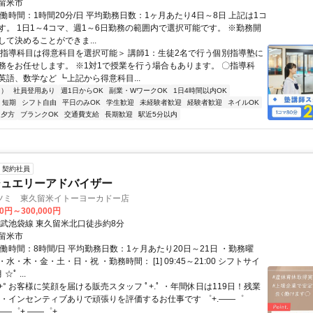
 西武鉄道西武池袋線「東久留米駅」より徒歩1分
留米市
働時間：1時間20分/日 平均勤務日数：1ヶ月あたり4日～8日 上記は1コ
す。 1日1～4コマ、週1～6日勤務の範囲内で選択可能です。 ※勤務開
して決めることができま...
＜指導科目は得意科目を選択可能＞ 講師1：生徒2名で行う個別指導塾に
務をお任せします。 ※1対1で授業を行う場合もあります。 〇指導科
英語、数学など ┗上記から得意科目...
内）
社員登用あり
週1日からOK
副業・WワークOK
1日4時間以内OK
短期
シフト自由
平日のみOK
学生歓迎
未経験者歓迎
経験者歓迎
ネイルOK
夕方
ブランクOK
交通費支給
長期歓迎
駅近5分以内
契約社員
ジュエリーアドバイザー
ツミ 東久留米イトーヨーカドー店
00円～300,000円
西武池袋線 東久留米北口徒歩約8分
留米市
働時間：8時間/日 平均勤務日数：1ヶ月あたり20日～21日 ・勤務曜
水・木・金・土・日・祝 ・勤務時間： [1] 09:45～21:00 シフトサイ
ﾟ ...
.+° お客様に笑顔を届ける販売スタッフ ﾟ+.ﾟ ・年間休日は119日！残業
 ・インセンティブありで頑張りを評価するお仕事です ゜+.――゜
――゜+.――゜+...