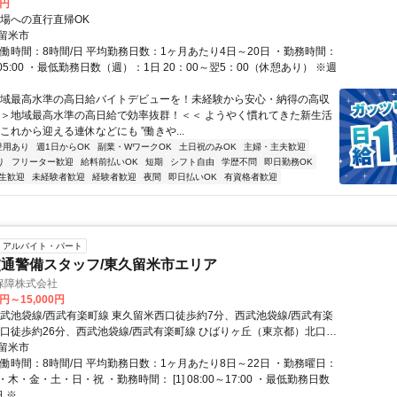
0円
現場への直行直帰OK
留米市
実働時間：8時間/日 平均勤務日数：1ヶ月あたり4日～20日 ・勤務時間：
00～05:00 ・最低勤務日数（週）：1日 20：00～翌5：00（休憩あり） ※週
地域最高水準の高日給バイトデビューを！未経験から安心・納得の高収
 ＞＞地域最高水準の高日給で効率抜群！＜＜ ようやく慣れてきた新生活
これから迎える連休などにも ”働きや...
登用あり
週1日からOK
副業・WワークOK
土日祝のみOK
主婦・主夫歓迎
り
フリーター歓迎
給料前払いOK
短期
シフト自由
学歴不問
即日勤務OK
生歓迎
未経験者歓迎
経験者歓迎
夜間
即日払いOK
有資格者歓迎
アルバイト・パート
通警備スタッフ/東久留米市エリア
保障株式会社
0円～15,000円
西武池袋線/西武有楽町線 東久留米西口徒歩約7分、西武池袋線/西武有楽
南口徒歩約26分、西武池袋線/西武有楽町線 ひばりヶ丘（東京都）北口徒
 直行直帰OK＊交通費全額支給＊三鷹支社（「三鷹駅」北口より徒歩3分
留米市
社が複数ある為、自宅の最寄りなどお近くの支社での面接OK！
実働時間：8時間/日 平均勤務日数：1ヶ月あたり8日～22日 ・勤務曜日：
木・金・土・日・祝 ・勤務時間： [1] 08:00～17:00 ・最低勤務日数
※...