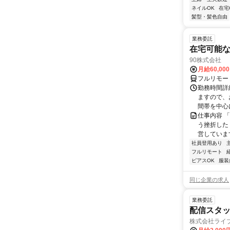
ネイルOK
在宅
髪型・髪色自由
業務委託
在宅可能
90株式会社
月給60,00
フルリモー
勤務時間詳
ますので、お
間帯を中心に
仕事内容 
う挫折したく
営しています
社員登用あり
フルリモート
ピアスOK
服装
同じ企業の求人
業務委託
配信スタッ
株式会社ライ