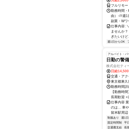
月給2,000
フルリモー
勤務時間・
由） ⛅週1
副業・Wワ
仕事内容: 
ませんか？
ぎたいけど…
週1日からOK
アルバイト・パ
日勤の警
株式会社ティ
日給14,50
交通・アク
東京都東久
勤務時間詳細
【勤務時間】
長期歓迎 ⭐週
仕事内容 業
のは… 車
留米駅周辺 
制服あり
週1日
固定時間制
平
交通費支給
長