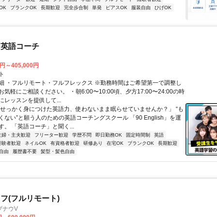
OK
ブランクOK
長期歓迎
完全歩合制
単発
ピアスOK
服装自由
ひげOK
な英語コーチ
0円～405,000円
ト
細 ・フルリモート・フルフレックス ※勤務時間はご希望第一で調整し
気軽にご相談ください。 ・朝6:00〜10:00頃、夕方17:00〜24:00の時
レッスンを提供して...
「せっかく身につけた英語力、使わないまま眠らせていませんか？」 “も
ない”と願う人のための英語コーチングスクール 「90 English」を運
。 「英語コーチ」と聞く...
主婦・主夫歓迎
フリーター歓迎
学歴不問
即日勤務OK
固定時間制
英語
経験者歓迎
ネイルOK
有資格者歓迎
研修あり
在宅OK
ブランクOK
長期歓迎
自由
履歴書不要
髪型・髪色自由
フ(フルリモート)
ブナウV