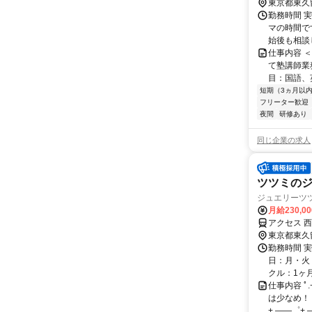
歩約26分
東京都東久
勤務時間 実
マの時間で
始後も相談
仕事内容 
て塾講師業
目：国語、
短期（3ヵ月以
フリーター歓迎
夜間
研修あり
同じ企業の求人
ツツミの
ジュエリーツ
月給230,0
アクセス 
東京都東久
勤務時間 実
日：月・火・
クル：1ヶ月 ☆
仕事内容 ﾟ
は少なめ！
+.――゜+.