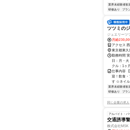
業界未経験者歓
研修あり
ブラ
ツツミの
ジュエリーツ
月給230,0
アクセス 
東京都東久
勤務時間 実
日：月・火・
クル：1ヶ月 
仕事内容 
迎！飲食・
す ☆ネイ
業界未経験者歓
研修あり
ブラ
同じ企業の求人
アルバイト・パ
交通誘導警
株式会社MSK