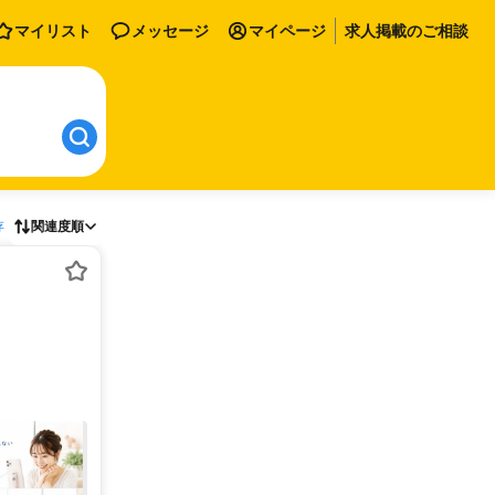
マイリスト
メッセージ
マイページ
求人掲載のご相談
存
関連度順