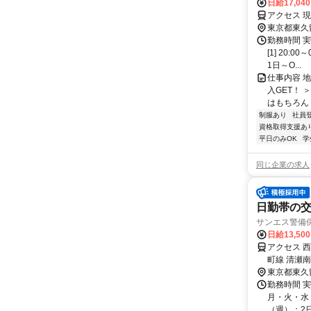
日給17,04
アクセス 
東京都東久
勤務時間 
[1] 20:
1日～O...
仕事内容 
入GET！
はもちろん 
制服あり
社員
資格取得支援あ
平日のみOK
学
同じ企業の求人
日勤帯の交
サンエス警備
日給13,50
アクセス 
町線 清瀬
歩約27分
東京都東久
程度）※支
勤務時間 
月・火・水・
（週）：2日 