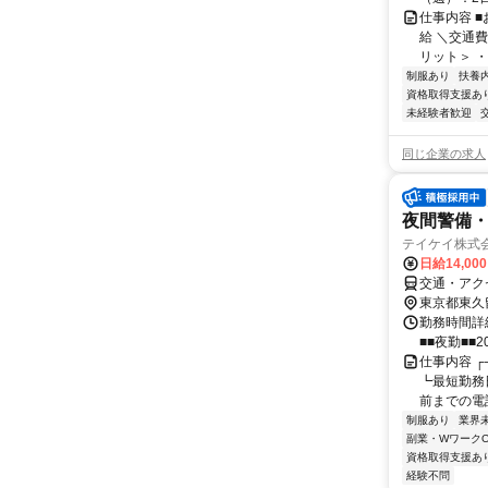
仕事内容 
給 ＼交通
リット＞ ・
制服あり
扶養
資格取得支援あ
未経験者歓迎
同じ企業の求人
夜間警備
テイケイ株式会
日給14,00
交通・アク
東京都東久
勤務時間詳細
■■夜勤■■2
仕事内容 ┌
┗最短勤務
前までの電話
制服あり
業界
副業・WワークO
資格取得支援あ
経験不問