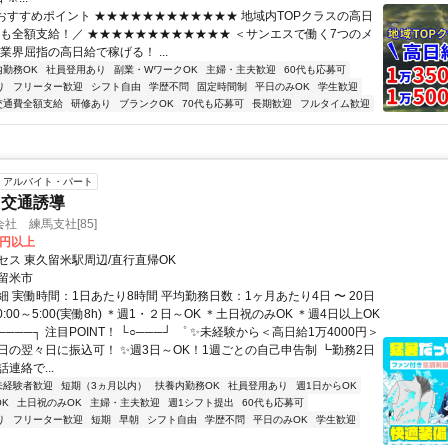
■おすすめポイント ★★★★★★★★★★★★ 地域内TOPクラスの高日
費も全額支給！／ ★★★★★★★★★★★★ ＜サンエスで働く7つのメ
業界屈指の高日給で稼げる！ ...
内勤務OK
社員登用あり
副業・WワークOK
主婦・主夫歓迎
60代も応募可
り
フリーター歓迎
シフト自由
学歴不問
固定時間制
平日のみOK
学生歓迎
交通費全額支給
研修あり
ブランクOK
70代も応募可
長期歓迎
フルタイム歓迎
アルバイト・パート
・交通誘導
社 練馬支社[85]
0円以上
セス 東久留米駅周辺/直行直帰OK
留米市
 実働時間：1日あたり8時間 平均勤務日数：1ヶ月あたり4日 〜 20日
0:00～5:00(実働8h) ＊週1・２日～OK ＊土日祝のみOK ＊週4日以上OK
────┐ 注目POINT！ └○───┘ ゜ ✨未経験から＜高日給1万4000円＞
日の翌々日に振込可！ ✨週3日～OK！1週ごとの自己申告制 ┗勤務2日
連絡で...
未経験者歓迎
短期（3ヵ月以内）
扶養内勤務OK
社員登用あり
週1日からOK
K
土日祝のみOK
主婦・主夫歓迎
週1シフト提出
60代も応募可
り
フリーター歓迎
短期
早朝
シフト自由
学歴不問
平日のみOK
学生歓迎