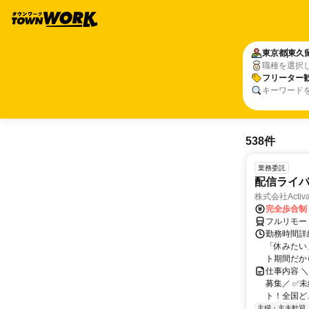
東京都
東久
職種を選択
フリーター
キーワード
538件
業務委託
配信ライ
株式会社Activa
完全歩合制
フルリモー
勤務時間詳
「休みたい
ト期間だか
仕事内容 
募集／ ✅
ト！全国どこ
主婦・主夫歓迎