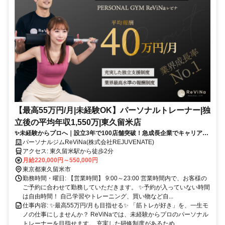
【最高55万円/月|未経験OK】パーソナルトレーナー|独
立後の平均年収1,550万|東久留米店
✨未経験からプロへ｜設立3年で100店舗突破！急成長企業でキャリアア
ップ
パーソナルジムReViNa(株式会社REJUVENATE)
アクセス: 東久留米駅から徒歩2分
月給220,000円～550,000円
東京都東久留米市
勤務時間・曜日: 【営業時間】 9:00～23:00 営業時間内で、お客様の
ご予約に合わせて勤務していただきます。 ✨予約が入っていない時間
は自由時間！ 自己学習やトレーニング、買い物など自...
仕事内容: ✨最高55万円/月も目指せる✨ 「筋トレが好き」を、一生モ
ノの仕事にしませんか？ ReViNaでは、未経験からプロのパーソナル
トレーナーを目指せます。 充実した研修制度があるため、...