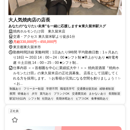
大人気焼肉店の店長
あなたの“なりたい未来”を一緒に応援します★東久留米駅スグ
焼肉ホルモンたけ田 東久留米店
交通・アクセス 東久留米駅より徒歩1分
月給330,000円～450,000円
東京都東久留米市
勤務時間詳細 実働時間：1日あたり9時間 平均勤務日数：1ヶ月あた
り18日 〜 20日 14：00～24：00 ■シフト制 ■早上がりあり ■終電考
慮 ※土日祝 14：00～25：00 ■シフト制...
仕事内容 ＜＜首都圏を中心に業績拡大中！＞＞ 焼肉居酒屋『焼肉ホ
ルモンたけ田』の東久留米店の正社員募集。 店長として活躍してく
れる方を採用します。 ✨お客様が元気になる空間を創りましょう！✨
＜お...
制服あり
フリーター歓迎
学歴不問
職場見学可
交通費全額支給
経験者歓迎
夜間
研修あり
夕方
賞与あり
ブランクOK
交通費支給
まかないあり
長期歓迎
駅近5分以内
シフト制
社割あり
長期休暇あり
ピアスOK
食事補助あり
正社員