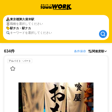
東京都
東京都
東久留米駅
東久留米駅
職種を選択してください
駅チカ・駅ナカ
駅チカ・駅ナカ
キーワードを選択してください
634件
条件保存
関連度順
アルバイト・パート