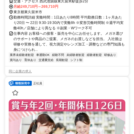
交通・アクセス 西武池袋線東久留米駅徒歩2分
月給249,710円～269,710円
東京都東久留米市
勤務時間詳細 実働時間：1日あたり8時間 平均勤務日数：1ヶ月あた
り20日 〜 22日 9:30-19:30内で実働8h ※変形労働時間制 ※週平均実
働40h／店舗により異なる ※副業・Wワーク不可
仕事内容 お客様への接客・販売を中心にお任せします。 メガネ選び
のサポートや商品のご提案、メガネのお渡しなどを担当。 入社後は
研修や実務を通して、視力測定やレンズ加工・調整などの専門知識も
身につけられ...
業界未経験者歓迎
車通勤OK
経験不問
未経験者歓迎
経験者歓迎
研修あり
賞与あり
育休あり
交通費支給
長期歓迎
シフト制
同じ企業の求人
正社員