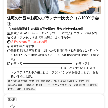
住宅の外観やお庭のプランナー|カカクコム100%子会
社
【35歳未満限定】未経験歓迎★駅から徒歩1分★年休120日
株式会社LiPLUSホールディングス / 株式会社アファナ(東久留米駅
徒歩1分)
交通・アクセス 各線「恵比寿駅」より徒歩5分
月給270,000円～450,000円
東京都東久留米市
勤務時間詳細 実働時間：1日あたり8時間 平均勤務日数：1ヶ月あた
り18日 〜 22日 ■勤務時間 9：00～18：00 ■休憩時間 1時間（お昼休
憩）
仕事内容 ━━━━━━━━━━━━━━━━━ 【仕事内容】
━━━━━━━━━━━━━━━━━ 戸建住宅を中心とした外構・
エクステリア工事の施工管理・プランニングをお任せします。 お客
様の理想のお庭...
業界未経験者歓迎
学歴不問
車通勤OK
固定時間制
転勤なし
経験不問
未経験者歓迎
研修あり
育休あり
オープニングスタッフ
交通費支給
長期歓迎
駅近5分以内
土日祝休み
正社員