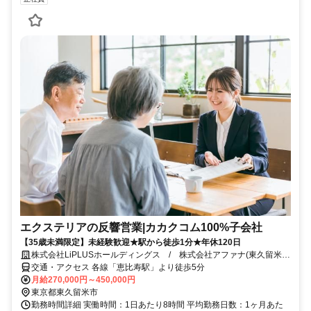
エクステリアの反響営業|カカクコム100%子会社
【35歳未満限定】未経験歓迎★駅から徒歩1分★年休120日
株式会社LiPLUSホールディングス / 株式会社アファナ(東久留米駅
徒歩1分)
交通・アクセス 各線「恵比寿駅」より徒歩5分
月給270,000円～450,000円
東京都東久留米市
勤務時間詳細 実働時間：1日あたり8時間 平均勤務日数：1ヶ月あた