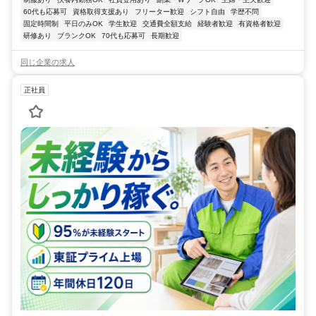
60代も応募可
資格取得支援あり
フリーター歓迎
シフト自由
学歴不問
固定時間制
平日のみOK
学生歓迎
交通費全額支給
経験者歓迎
有資格者歓迎
研修あり
ブランクOK
70代も応募可
長期歓迎
同じ企業の求人
正社員