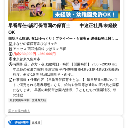
早番専任×認可保育園の保育士 中途正社員/未経験
OK
朝型さん歓迎♪ 夜はゆっくり！プライベートも充実★ 遅番勤務は難しい
けど正社員で働きたい方！
まなびの森保育園ひばりヶ丘
アクセス 西武池袋線 ひばりヶ丘駅
月給230,000円～260,000円
東京都東久留米市
時間帯 昼、夕方・夜 勤務曜日・時間 【開園時間】 7:00〜20:00 ※1
年単位の変形労働制 ※週実働 平均40時間 ※4週8休制 4週8休/実働8h
程度、例)7-16 等 詳細は園見学・面接...
仕事情報 ● 仕事内容 【早番専任保育士とは…】 毎日早番出勤のシフ
トで固定される勤務形態になり、給与や待遇等は通常の正社員と同様
になります。 早番の時間帯は園内清掃、子どもたちの登園対応、朝
の活動...
変形労働時間制
交通費支給
同じ企業の求人
正社員