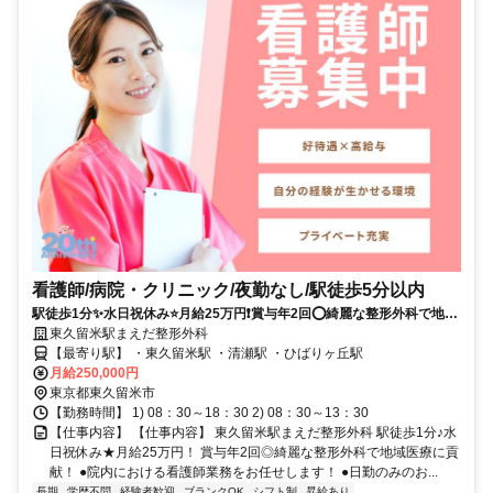
看護師/病院・クリニック/夜勤なし/駅徒歩5分以内
駅徒歩1分✨水日祝休み⭐月給25万円❗️賞与年2回⭕綺麗な整形外科で地域
医療に貢献❗️
東久留米駅まえだ整形外科
【最寄り駅】 ・東久留米駅 ・清瀬駅 ・ひばりヶ丘駅
月給250,000円
東京都東久留米市
【勤務時間】 1) 08：30～18：30 2) 08：30～13：30
【仕事内容】 【仕事内容】 東久留米駅まえだ整形外科 駅徒歩1分♪水
日祝休み★月給25万円！ 賞与年2回◎綺麗な整形外科で地域医療に貢
献！ ●院内における看護師業務をお任せします！ ●日勤のみのお...
長期
学歴不問
経験者歓迎
ブランクOK
シフト制
昇給あり