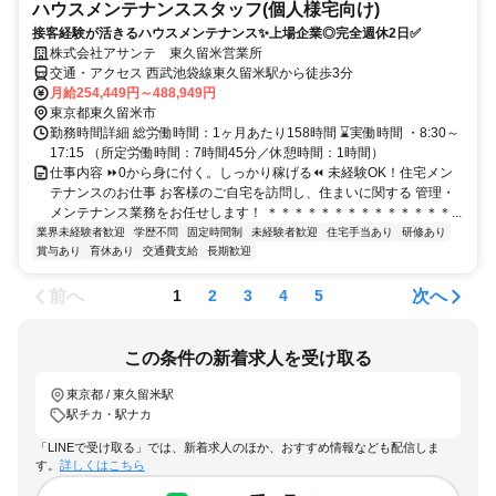
ハウスメンテナンススタッフ(個人様宅向け)
接客経験が活きるハウスメンテナンス✨上場企業◎完全週休2日✅
株式会社アサンテ 東久留米営業所
交通・アクセス 西武池袋線東久留米駅から徒歩3分
月給254,449円～488,949円
東京都東久留米市
勤務時間詳細 総労働時間：1ヶ月あたり158時間 ⌛️実働時間 ・8:30～
17:15 （所定労働時間：7時間45分／休憩時間：1時間）
仕事内容 ⏩️0から身に付く。しっかり稼げる⏪️ 未経験OK！住宅メン
テナンスのお仕事 お客様のご自宅を訪問し、住まいに関する 管理・
メンテナンス業務をお任せします！ ＊＊＊＊＊＊＊＊＊＊＊＊＊＊...
業界未経験者歓迎
学歴不問
固定時間制
未経験者歓迎
住宅手当あり
研修あり
賞与あり
育休あり
交通費支給
長期歓迎
前へ
次へ
1
2
3
4
5
この条件の新着求人を受け取る
東京都 / 東久留米駅
駅チカ・駅ナカ
「LINEで受け取る」では、新着求人のほか、おすすめ情報なども配信しま
す。
詳しくはこちら