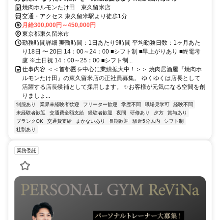
焼肉ホルモンたけ田 東久留米店
交通・アクセス 東久留米駅より徒歩1分
月給300,000円～450,000円
東京都東久留米市
勤務時間詳細 実働時間：1日あたり9時間 平均勤務日数：1ヶ月あた
り18日 〜 20日 14：00～24：00 ■シフト制 ■早上がりあり ■終電考
慮 ※土日祝 14：00～25：00 ■シフト制...
仕事内容 ＜＜首都圏を中心に業績拡大中！＞＞ 焼肉居酒屋『焼肉ホ
ルモンたけ田』の東久留米店の正社員募集。 ゆくゆくは店長として
活躍する店長候補として採用します。 ✨お客様が元気になる空間を創
りましょ...
制服あり
業界未経験者歓迎
フリーター歓迎
学歴不問
職場見学可
経験不問
未経験者歓迎
交通費全額支給
経験者歓迎
夜間
研修あり
夕方
賞与あり
ブランクOK
交通費支給
まかないあり
長期歓迎
駅近5分以内
シフト制
社割あり
業務委託