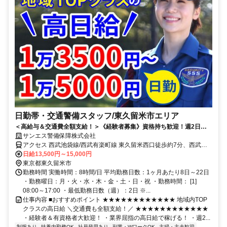
日勤帯・交通警備スタッフ/東久留米市エリア
＜高給与＆交通費全額支給！＞《経験者募集》資格持ち歓迎！週2日～
＆日勤
サンエス警備保障株式会社
アクセス 西武池袋線/西武有楽町線 東久留米西口徒歩約7分、西武池
袋線/西武有楽町線 清瀬南口徒歩約26分、西武池袋線/西武有楽町線 ひ
日給13,500円～15,000円
ばりヶ丘（東京都）北口徒歩約27分 直行直帰OK＊交通費全額支給＊
東京都東久留米市
三鷹支社（「三鷹駅」北口より徒歩3分程度）※支社が複数ある為、
勤務時間 実働時間：8時間/日 平均勤務日数：1ヶ月あたり8日～22日
自宅の最寄りなどお近くの支社での面接OK！
・勤務曜日：月・火・水・木・金・土・日・祝 ・勤務時間： [1]
08:00～17:00 ・最低勤務日数（週）：2日 ※...
仕事内容 ■おすすめポイント ★★★★★★★★★★★★ 地域内TOP
クラスの高日給 ＼交通費も全額支給！／ ★★★★★★★★★★★★
・経験者＆有資格者大歓迎！ ・業界屈指の高日給で稼げる！ ・週2...
制服あり
扶養内勤務OK
社員登用あり
副業・WワークOK
主婦・主夫歓迎