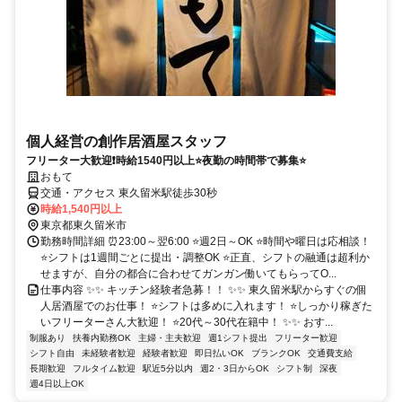
個人経営の創作居酒屋スタッフ
フリーター大歓迎❗時給1540円以上⭐夜勤の時間帯で募集⭐
おもて
交通・アクセス 東久留米駅徒歩30秒
時給1,540円以上
東京都東久留米市
勤務時間詳細 ⏰23:00～翌6:00 ⭐週2日～OK ⭐時間や曜日は応相談！
⭐シフトは1週間ごとに提出・調整OK ⭐正直、シフトの融通は超利か
せますが、自分の都合に合わせてガンガン働いてもらってO...
仕事内容 ✨✨ キッチン経験者急募！！ ✨✨ 東久留米駅からすぐの個
人居酒屋でのお仕事！ ⭐シフトは多めに入れます！ ⭐しっかり稼ぎた
いフリーターさん大歓迎！ ⭐20代～30代在籍中！ ✨✨ おす...
制服あり
扶養内勤務OK
主婦・主夫歓迎
週1シフト提出
フリーター歓迎
シフト自由
未経験者歓迎
経験者歓迎
即日払いOK
ブランクOK
交通費支給
長期歓迎
フルタイム歓迎
駅近5分以内
週2・3日からOK
シフト制
深夜
週4日以上OK