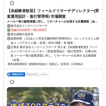
【未経験者歓迎】フィールドリサーチディレクター(実
査運用設計・進行管理等) 市場調査
メーカー等の顧客課題に対し、リサーチャーが企画する定量調査（会場
テスト等）を実現するポジションです。一連の調査工程のうち、生活者
株式会社インテージリサーチ
からデータを集める「実査（フィールドワーク）」を担います。
月給255,000円～385,000円
東京都東久留米市
就業時間 （1日あたり所定労働時間07時間30分）フレックスタイム制
あり（コアタイム無） 休憩：60分 残業：有 備考：
企業名 株式会社インテージリサーチ 求人名 【未経験者歓迎】フィー
ルドリサーチディレクター（実査運用設計・進行管理等） 仕事の内
容 メーカー等の顧客課題に対し、リサーチャーが企画する定量調査
（会場...
業界未経験者歓迎
資格取得支援あり
転勤なし
在宅OK
土日祝休み
アルバイト・パート