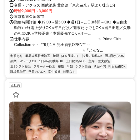
交通・アクセス 西武池袋 豊島線「東久留米」駅より徒歩1分
時給2,000円～3,000円
東京都東久留米市
勤務時間詳細 ◆19:00～翌5:00 ◆週1日～,1日3時間～OK♪ ◆自由出
勤制♪ ⭐終電上がりOK ⭐平日だけ／週末だけでもOK ⭐当日出勤／欠勤
の相談OK ⭐学校優先／本業優先でOK ⭐オー...
仕事内容 ━━━━━━━━━━━━━━━━━━ ✨ Prime Girls
Collection ✨ ～ **9月1日 完全新規OPEN** ～
━━━━━━━━━━━━━━━━━━ ⭐『どんな...
制服あり
業界未経験者歓迎
短期（3ヵ月以内）
扶養内勤務OK
週1日からOK
副業・WワークOK
1日4時間以内OK
土日祝のみOK
主婦・主夫歓迎
週1シフト提出
フリーター歓迎
短期
早朝
シフト自由
学歴不問
即日勤務OK
職場見学可
平日のみOK
学生歓迎
転勤なし
正社員