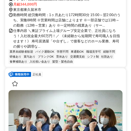
月給344,000円
東京都東久留米市
勤務時間 総労働時間：1ヶ月あたり172時間30分 15:00～翌2:00のう
ち、実働8時間 ※営業時間は店舗によります ※一部店舗では11時～
の勤務（12時～営業）あり ※一定時間の残業あり（サー...
仕事内容 ＼東証プライム上場グループ安定企業で、正社員になろ
う！入社祝金最大60万円！／ 《未経験から短期間で寿司職人を目指
せます！》 寿司居酒屋「や台ずし」で接客などのホール業務、寿司
の握りや調理な...
業界未経験者歓迎
バイク通勤OK
学歴不問
車通勤OK
職場見学可
経験不問
研修あり
賞与あり
ブランクOK
育休あり
交通費支給
シフト制
社割あり
食事補助あり
入社祝い金あり
髪型・髪色自由
正社員