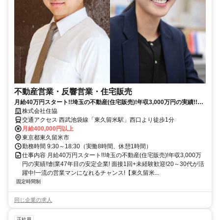
不動産営業・反響営業・住宅販売
月給40万円スタート!!埼玉の不動産(住宅販売)!年収3,000万円の実績!!創
業47年目の安定企業!
株式会社住協
交通アクセス 西武池袋線「東久留米駅」西口より徒歩1分
月給400,000円以上
東京都東久留米市
勤務時間 9:30～18:30（実働8時間、休憩1時間）
仕事内容 月給40万円スタート!!埼玉の不動産(住宅販売)!年収3,000万
円の実績!!創業47年目の安定企業! 面接1回+未経験歓迎!20～30代が活
躍中!一流の営業マンになれるチャンス!【東久留米...
固定時間制
同じ企業の求人
正社員