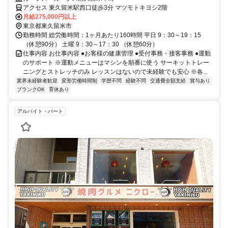
アクセス 東久留米駅西口徒歩3分 マツモトキヨシ2階
月給275,000円以上
東京都東久留米市
勤務時間 総労働時間：1ヶ月あたり160時間 平日 9：30～19：15
（休憩90分） 土曜 9：30～17：30 （休憩60分）
仕事内容 お仕事内容 ●お客様の健康管理 ●受付事務・接客事務 ●運動
のサポート ※運動メニューはマシンを順番に使う サーキットトレー
ニングとストレッチのみ レッスンはないので未経験でも安心 ※各...
業界未経験者歓迎
変形労働時間制
学歴不問
経験不問
交通費全額支給
賞与あり
ブランクOK
育休あり
アルバイト・パート