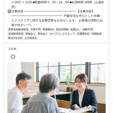
り18日 〜 22日 ■勤務時間 9：00～18：00 ■休憩時間 1時間（お昼休
憩）
仕事内容 ━━━━━━━━━━━━━━━━━ 【仕事内容】
━━━━━━━━━━━━━━━━━ 戸建住宅を中心とした外構・
エクステリアに関する反響営業をお任せします。 お客様の理想のお
庭や住まいづく...
業界未経験者歓迎
学歴不問
車通勤OK
固定時間制
転勤なし
経験不問
未経験者歓迎
研修あり
育休あり
オープニングスタッフ
交通費支給
長期歓迎
駅近5分以内
土日祝休み
正社員