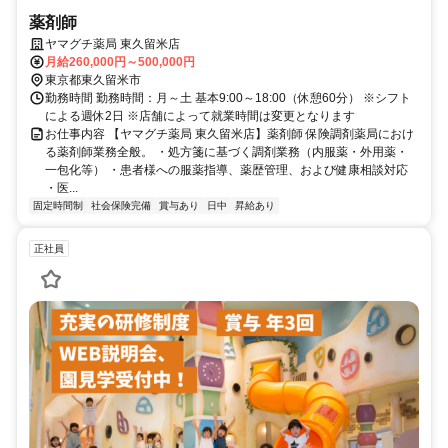
薬剤師
ヤマグチ薬局 東久留米店
月給260,000円～500,000円
東京都東久留米市
勤務時間 勤務時間：月～土 基本9:00～18:00（休憩60分） ※シフト
による週休2日 ※店舗によって就業時間は変更となります
お仕事内容 【ヤマグチ薬局 東久留米店】薬剤師 保険調剤薬局におけ
る薬剤師業務全般。 ・処方箋に基づく調剤業務（内服薬・外用薬・
一包化等） ・患者様への服薬指導、薬歴管理、および健康相談対応
・医...
固定時間制
社会保険完備
賞与あり
日中
昇給あり
正社員