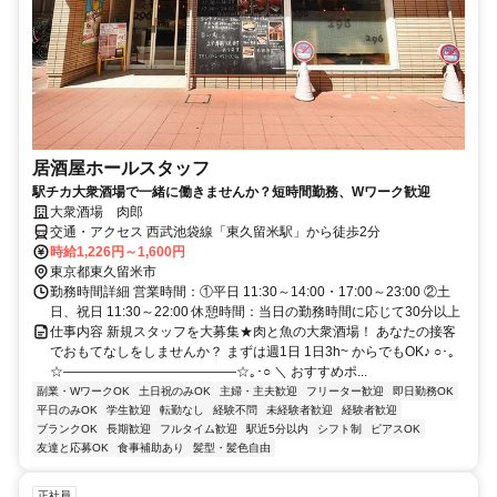
居酒屋ホールスタッフ
駅チカ大衆酒場で一緒に働きませんか？短時間勤務、Wワーク歓迎
大衆酒場 肉郎
交通・アクセス 西武池袋線「東久留米駅」から徒歩2分
時給1,226円～1,600円
東京都東久留米市
勤務時間詳細 営業時間：①平日 11:30～14:00・17:00～23:00 ②土
日、祝日 11:30～22:00 休憩時間：当日の勤務時間に応じて30分以上
仕事内容 新規スタッフを大募集★肉と魚の大衆酒場！ あなたの接客
でおもてなしをしませんか？ まずは週1日 1日3h~ からでもOK♪ ○･｡
☆―――――――――――――☆｡･○ ＼ おすすめポ...
副業・WワークOK
土日祝のみOK
主婦・主夫歓迎
フリーター歓迎
即日勤務OK
平日のみOK
学生歓迎
転勤なし
経験不問
未経験者歓迎
経験者歓迎
ブランクOK
長期歓迎
フルタイム歓迎
駅近5分以内
シフト制
ピアスOK
友達と応募OK
食事補助あり
髪型・髪色自由
正社員