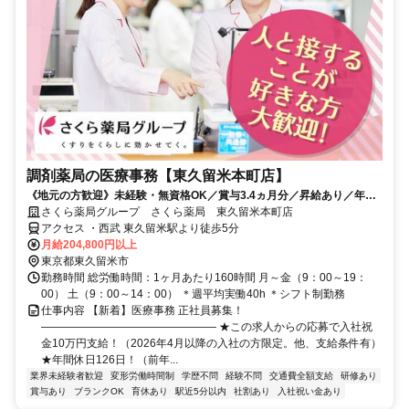
調剤薬局の医療事務【東久留米本町店】
《地元の方歓迎》未経験・無資格OK／賞与3.4ヵ月分／昇給あり／年休
126日（前年度実績）／平均有休取得数11.5日（2025度実績）
さくら薬局グループ さくら薬局 東久留米本町店
アクセス ・西武 東久留米駅より徒歩5分
月給204,800円以上
東京都東久留米市
勤務時間 総労働時間：1ヶ月あたり160時間 月～金（9：00～19：
00） 土（9：00～14：00） ＊週平均実働40h ＊シフト制勤務
仕事内容 【新着】医療事務 正社員募集！
―――――――――――――――― ★この求人からの応募で入社祝
金10万円支給！（2026年4月以降の入社の方限定。他、支給条件有）
★年間休日126日！（前年...
業界未経験者歓迎
変形労働時間制
学歴不問
経験不問
交通費全額支給
研修あり
賞与あり
ブランクOK
育休あり
駅近5分以内
社割あり
入社祝い金あり