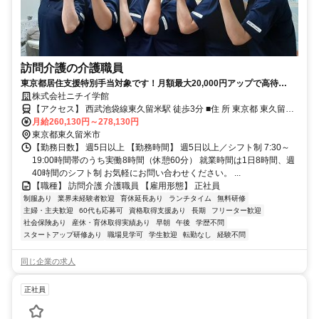
訪問介護の介護職員
東京都居住支援特別手当対象です！月額最大20,000円アップで高待
遇！ 正社員！東久留米駅近の事務所です。訪問介護（ホームヘルパ
株式会社ニチイ学館
ー）の介護スタッフとして地域に貢献しませんか？
【アクセス】 西武池袋線東久留米駅 徒歩3分 ■住 所 東京都 東久留米
月給260,130円～278,130円
市 本町1-3-30ﾒﾗﾝﾌﾟｽﾋﾞﾙ4F ■アクセス 西武池袋線東久留米駅 徒歩3分
東京都東久留米市
【勤務日数】 週5日以上 【勤務時間】 週5日以上／シフト制 7:30～
19:00時間帯のうち実働8時間（休憩60分） 就業時間は1日8時間、週
40時間のシフト制 お気軽にお問い合わせください。 ...
【職種】 訪問介護 介護職員 【雇用形態】 正社員
制服あり
業界未経験者歓迎
育休延長あり
ランチタイム
無料研修
主婦・主夫歓迎
60代も応募可
資格取得支援あり
長期
フリーター歓迎
社会保険あり
産休・育休取得実績あり
早朝
午後
学歴不問
スタートアップ研修あり
職場見学可
学生歓迎
転勤なし
経験不問
同じ企業の求人
正社員