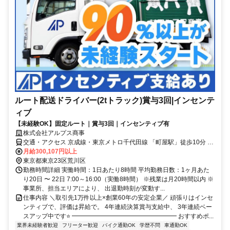
ルート配送ドライバー(2tトラック)賞与3回|インセンテ
ィブ
【未経験OK】固定ルート｜賞与3回｜インセンティブ有
株式会社アルプス商事
交通・アクセス 京成線・東京メトロ千代田線 「町屋駅」徒歩10分 東
京さくらトラム(都電荒川線)「荒川二丁目駅」徒歩5分
月給300,107円以上
東京都東京23区荒川区
勤務時間詳細 実働時間：1日あたり8時間 平均勤務日数：1ヶ月あた
り20日 〜 22日 7:00～16:00（実働8時間） ※残業は月20時間以内 ※
事業所、担当エリアにより、 出退勤時刻が変動す...
仕事内容 ＼取引先1万件以上×創業60年の安定企業／ 頑張りはインセ
ンティブで、評価は昇給で。 4年連続決算賞与支給中、 3年連続ベー
スアップ中です⭐ ━━━━━━━━━━━━━━━━━ おすすめポ...
業界未経験者歓迎
フリーター歓迎
バイク通勤OK
学歴不問
車通勤OK