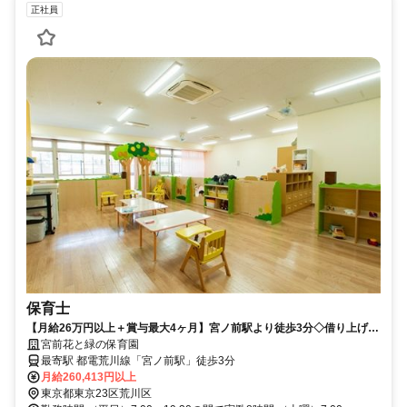
正社員
保育士
【月給26万円以上＋賞与最大4ヶ月】宮ノ前駅より徒歩3分◇借り上げ社
宅や各種手当も充実の認可保育園【荒川区・保育園・宮ノ前駅・保育
宮前花と緑の保育園
士・正職員】
最寄駅 都電荒川線「宮ノ前駅」徒歩3分
月給260,413円以上
東京都東京23区荒川区