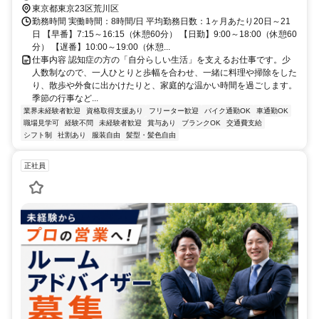
7分 東京さくらトラム「荒川遊園地前駅」徒歩2分
東京都東京23区荒川区
勤務時間 実働時間：8時間/日 平均勤務日数：1ヶ月あたり20日～21
日 【早番】7:15～16:15（休憩60分） 【日勤】9:00～18:00（休憩60
分） 【遅番】10:00～19:00（休憩...
仕事内容 認知症の方の「自分らしい生活」を支えるお仕事です。少
人数制なので、一人ひとりと歩幅を合わせ、一緒に料理や掃除をした
り、散歩や外食に出かけたりと、家庭的な温かい時間を過ごします。
季節の行事など...
業界未経験者歓迎
資格取得支援あり
フリーター歓迎
バイク通勤OK
車通勤OK
職場見学可
経験不問
未経験者歓迎
賞与あり
ブランクOK
交通費支給
シフト制
社割あり
服装自由
髪型・髪色自由
正社員