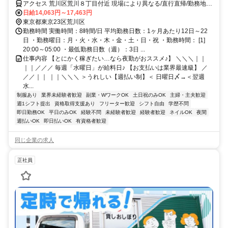
アクセス 荒川区荒川８丁目付近 現場により異なる/直行直帰/勤務地相
談可 ■電話面接■来社不要■即日勤務
日給14,063円～17,463円
東京都東京23区荒川区
勤務時間 実働時間：8時間/日 平均勤務日数：1ヶ月あたり12日～22
日 ・勤務曜日：月・火・水・木・金・土・日・祝 ・勤務時間： [1]
20:00～05:00 ・最低勤務日数（週）：3日 ...
仕事内容 【とにかく稼ぎたい…なら夜勤がおススメ♪】 ＼＼＼｜｜
｜｜／／／ 毎週「水曜日」が給料日♪ 【お支払いは業界最速級】 ／
／／｜｜ ｜｜＼＼＼ ＞うれしい【週払い制】＜ 日曜日〆→＜翌週
水...
制服あり
業界未経験者歓迎
副業・WワークOK
土日祝のみOK
主婦・主夫歓迎
週1シフト提出
資格取得支援あり
フリーター歓迎
シフト自由
学歴不問
即日勤務OK
平日のみOK
経験不問
未経験者歓迎
経験者歓迎
ネイルOK
夜間
週払いOK
即日払いOK
有資格者歓迎
同じ企業の求人
正社員