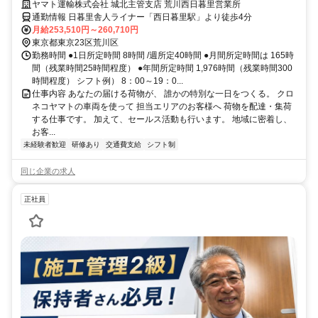
は収入も休日も充実
ヤマト運輸株式会社 城北主管支店 荒川西日暮里営業所
通勤情報 日暮里舎人ライナー「西日暮里駅」より徒歩4分
月給253,510円～260,710円
東京都東京23区荒川区
勤務時間 ●1日所定時間 8時間 /週所定40時間 ●月間所定時間は 165時
間（残業時間25時間程度） ●年間所定時間 1,976時間（残業時間300
時間程度） シフト例） 8：00～19：0...
仕事内容 あなたの届ける荷物が、 誰かの特別な一日をつくる。 クロ
ネコヤマトの車両を使って 担当エリアのお客様へ 荷物を配達・集荷
する仕事です。 加えて、セールス活動も行います。 地域に密着し、
お客...
未経験者歓迎
研修あり
交通費支給
シフト制
同じ企業の求人
正社員