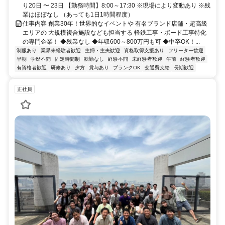
り20日 〜 23日 【勤務時間】8:00～17:30 ※現場により変動あり ※残
業はほぼなし （あっても1日1時間程度）
仕事内容 創業30年！世界的なイベントや 有名ブランド店舗・超高級
エリアの 大規模複合施設なども担当する 軽鉄工事・ボード工事特化
の専門企業！ ◆残業なし ◆年収600～800万円も可 ◆中卒OK！...
制服あり
業界未経験者歓迎
主婦・主夫歓迎
資格取得支援あり
フリーター歓迎
早朝
学歴不問
固定時間制
転勤なし
経験不問
未経験者歓迎
午前
経験者歓迎
有資格者歓迎
研修あり
夕方
賞与あり
ブランクOK
交通費支給
長期歓迎
正社員