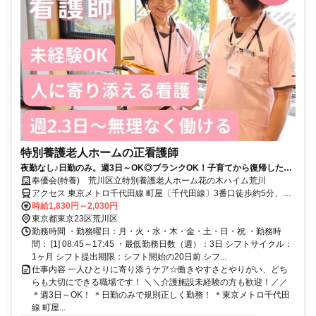
特別養護老人ホームの正看護師
夜勤なし♪日勤のみ。週3日～OK◎ブランクOK！子育てから復帰したス
タッフも多数活躍中！
奉優会(特養) 荒川区立特別養護老人ホーム花の木ハイム荒川
アクセス 東京メトロ千代田線 町屋〔千代田線〕3番口徒歩約5分、京
成本線 新三河島徒歩約5分、都電荒川線 町屋二丁目徒歩約6分
時給1,830円～2,030円
東京都東京23区荒川区
勤務時間 ・勤務曜日：月・火・水・木・金・土・日・祝 ・勤務時
間： [1] 08:45～17:45 ・最低勤務日数（週）：3日 シフトサイクル：
1ヶ月 シフト提出期限：シフト開始の20日前 シフ...
仕事内容 一人ひとりに寄り添うケア☆働きやすさとやりがい、どち
らも大切にできる職場です！ ＼＼介護施設未経験の方も歓迎！／／
＊週3日～OK！ ＊日勤のみで規則正しく勤務！ ＊東京メトロ千代田
線 町屋...