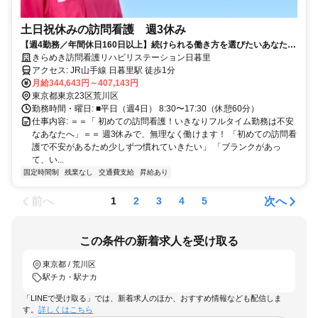
土日祝休みの訪問看護 週3休み
【週4勤務／年間休日160日以上】続けられる働き方を選びたいあなた
へ！週3日休みの訪問看護 (正社員)
きらめき訪問看護リハビリステーション日暮里
アクセス: JR山手線 日暮里駅 徒歩1分
月給344,643円～407,143円
東京都東京23区荒川区
勤務時間・曜日: ■平日（週4日） 8:30〜17:30（休憩60分）
仕事内容: ＝＝「 初めての訪問看護！いきなりフルタイム勤務は不安
なあなたへ」＝＝ 週3休みで、無理なく働けます！ 「初めての訪問看
護で不安があるため少しずつ慣れていきたい」 「ブランクがあっ
て、い...
固定時間制
残業なし
交通費支給
昇給あり
前へ
次へ
1
2
3
4
5
この条件の新着求人を受け取る
東京都 / 荒川区
駅チカ・駅ナカ
「LINEで受け取る」では、新着求人のほか、おすすめ情報なども配信しま
す。
詳しくはこちら