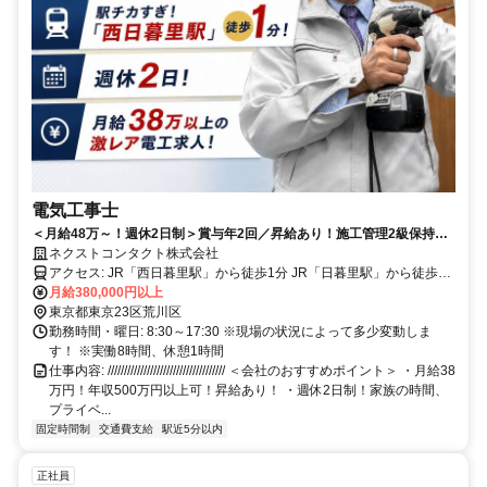
電気工事士
＜月給48万～！週休2日制＞賞与年2回／昇給あり！施工管理2級保持者
大歓迎！大手ハウスメーカーと直取引！
ネクストコンタクト株式会社
アクセス: JR「西日暮里駅」から徒歩1分 JR「日暮里駅」から徒歩1
分 京成本線「新三河島駅」から徒歩9分 JR「田端駅」から徒歩14分
月給380,000円以上
日暮里・舎人ライナー「赤土小学校前」から徒歩17分
東京都東京23区荒川区
勤務時間・曜日: 8:30～17:30 ※現場の状況によって多少変動しま
す！ ※実働8時間、休憩1時間
仕事内容: //////////////////////////////////// ＜会社のおすすめポイント＞ ・月給38
万円！年収500万円以上可！昇給あり！ ・週休2日制！家族の時間、
プライベ...
固定時間制
交通費支給
駅近5分以内
正社員