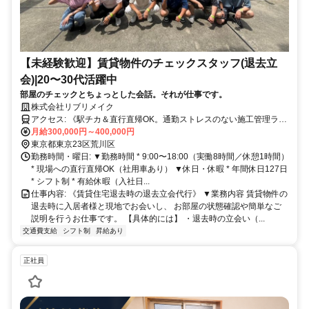
【未経験歓迎】賃貸物件のチェックスタッフ(退去立
会)|20〜30代活躍中
部屋のチェックとちょっとした会話。それが仕事です。
株式会社リブリメイク
アクセス: 《駅チカ＆直行直帰OK。通勤ストレスのない施工管理ライ
フを。》⁡ * 東京メトロ千代田線/京成本線「町屋駅」から900m * 都電
月給300,000円～400,000円
荒川線「東尾久三丁目駅」徒歩30秒 * 現場への直行直帰OK（社用車
東京都東京23区荒川区
あり） * 自転車通勤可（駐輪場完備） * 駅から徒歩圏内で通勤便利
勤務時間・曜日: ▼勤務時間 * 9:00〜18:00（実働8時間／休憩1時間）
* 現場への直行直帰OK（社用車あり） ▼休日・休暇 * 年間休日127日
* シフト制 * 有給休暇（入社日...
仕事内容: 《賃貸住宅退去時の退去立会代行》 ▼業務内容 賃貸物件の
退去時に入居者様と現地でお会いし、 お部屋の状態確認や簡単なご
説明を行うお仕事です。 【具体的には】 ・退去時の立会い（...
交通費支給
シフト制
昇給あり
正社員