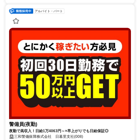
アルバイト・パート
警備員(夜勤)
夜勤で高収入！日給1万4063円～×早上がりでも日給保証◎
三和警備保障株式会社 日暮里支社(008)