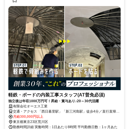
軽鉄・ボードの内装工事スタッフ(AT普免必須)
独立後は年収1000万円可！昇給・賞与あり♪20～30代活躍
有限会社オーエス工業
交通・アクセス 「西日暮里駅」「新三河島駅」徒歩4分／直行直帰
OK！(現場による)
月給300,000円以上
東京都東京23区荒川区
勤務時間詳細 実働時間：1日あたり8時間 平均勤務日数：1ヶ月あた