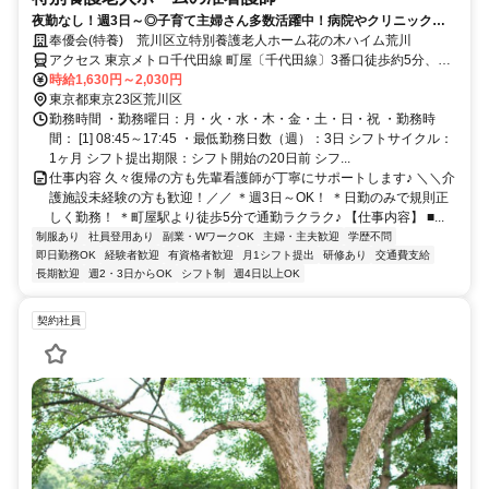
夜勤なし！週3日～◎子育て主婦さん多数活躍中！病院やクリニックの
経験も活かせます。ブランクOK
奉優会(特養) 荒川区立特別養護老人ホーム花の木ハイム荒川
アクセス 東京メトロ千代田線 町屋〔千代田線〕3番口徒歩約5分、京
成本線 新三河島徒歩約5分、都電荒川線 町屋二丁目徒歩約6分
時給1,630円～2,030円
東京都東京23区荒川区
勤務時間 ・勤務曜日：月・火・水・木・金・土・日・祝 ・勤務時
間： [1] 08:45～17:45 ・最低勤務日数（週）：3日 シフトサイクル：
1ヶ月 シフト提出期限：シフト開始の20日前 シフ...
仕事内容 久々復帰の方も先輩看護師が丁寧にサポートします♪ ＼＼介
護施設未経験の方も歓迎！／／ ＊週3日～OK！ ＊日勤のみで規則正
しく勤務！ ＊町屋駅より徒歩5分で通勤ラクラク♪ 【仕事内容】 ■...
制服あり
社員登用あり
副業・WワークOK
主婦・主夫歓迎
学歴不問
即日勤務OK
経験者歓迎
有資格者歓迎
月1シフト提出
研修あり
交通費支給
長期歓迎
週2・3日からOK
シフト制
週4日以上OK
契約社員