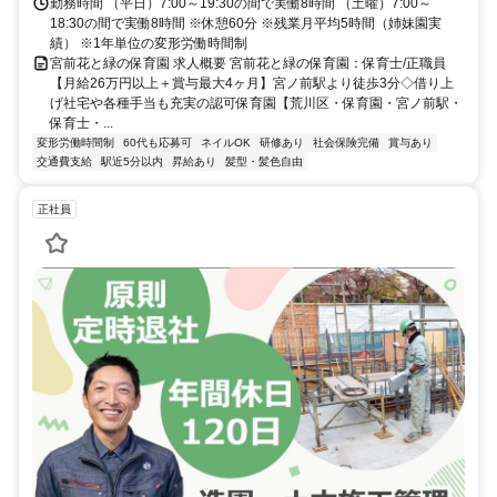
勤務時間 （平日）7:00～19:30の間で実働8時間 （土曜）7:00～
18:30の間で実働8時間 ※休憩60分 ※残業月平均5時間（姉妹園実
績） ※1年単位の変形労働時間制
宮前花と緑の保育園 求人概要 宮前花と緑の保育園：保育士/正職員
【月給26万円以上＋賞与最大4ヶ月】宮ノ前駅より徒歩3分◇借り上
げ社宅や各種手当も充実の認可保育園【荒川区・保育園・宮ノ前駅・
保育士・...
変形労働時間制
60代も応募可
ネイルOK
研修あり
社会保険完備
賞与あり
交通費支給
駅近5分以内
昇給あり
髪型・髪色自由
正社員