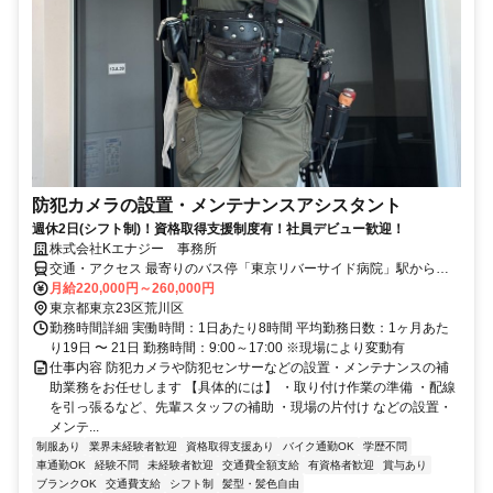
防犯カメラの設置・メンテナンスアシスタント
週休2日(シフト制)！資格取得支援制度有！社員デビュー歓迎！
株式会社Kエナジー 事務所
交通・アクセス 最寄りのバス停「東京リバーサイド病院」駅から徒
歩3分 東武スカイツリーライン「牛田駅」から徒歩15分 最寄りのバ
月給220,000円～260,000円
ス停から徒歩3分
東京都東京23区荒川区
勤務時間詳細 実働時間：1日あたり8時間 平均勤務日数：1ヶ月あた
り19日 〜 21日 勤務時間：9:00～17:00 ※現場により変動有
仕事内容 防犯カメラや防犯センサーなどの設置・メンテナンスの補
助業務をお任せします 【具体的には】 ・取り付け作業の準備 ・配線
を引っ張るなど、先輩スタッフの補助 ・現場の片付け などの設置・
メンテ...
制服あり
業界未経験者歓迎
資格取得支援あり
バイク通勤OK
学歴不問
車通勤OK
経験不問
未経験者歓迎
交通費全額支給
有資格者歓迎
賞与あり
ブランクOK
交通費支給
シフト制
髪型・髪色自由