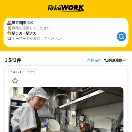
東京都
荒川区
職種を選択してください
駅チカ・駅ナカ
キーワードを選択してください
1,543件
条件保存
関連度順
アルバイト・パート