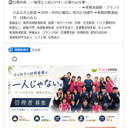
仕事内容 ⸜⸜✨無理なく続けやすい介護のお仕事✨⸝⸝
・・・・・・・・・・・・・・・・・・・・ ⏩実務未経験・ブランク
のある方も歓迎 ⏩20代～50代の幅広い世代が活躍中 ⏩夜勤回数相談
可・日勤のみも...
制服あり
業界未経験者歓迎
副業・WワークOK
主婦・主夫歓迎
バイク通勤OK
転勤なし
経験不問
未経験者歓迎
住宅手当あり
交通費全額支給
ネイルOK
有資格者歓迎
研修あり
ブランクOK
交通費支給
長期歓迎
駅近5分以内
資格取得手当あり
シフト制
社割あり
正社員