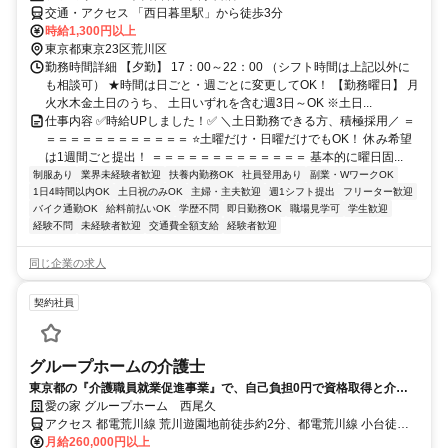
交通・アクセス 「西日暮里駅」から徒歩3分
時給1,300円以上
東京都東京23区荒川区
勤務時間詳細 【夕勤】 17：00～22：00 （シフト時間は上記以外に
も相談可） ★時間は日ごと・週ごとに変更してOK！ 【勤務曜日】 月
火水木金土日のうち、 土日いずれを含む週3日～OK ※土日...
仕事内容 ✅時給UPしました！✅ ＼土日勤務できる方、積極採用／ ＝
＝＝＝＝＝＝＝＝＝＝＝＝ ⭐土曜だけ・日曜だけでもOK！ 休み希望
は1週間ごと提出！ ＝＝＝＝＝＝＝＝＝＝＝＝＝ 基本的に曜日固...
制服あり
業界未経験者歓迎
扶養内勤務OK
社員登用あり
副業・WワークOK
1日4時間以内OK
土日祝のみOK
主婦・主夫歓迎
週1シフト提出
フリーター歓迎
バイク通勤OK
給料前払いOK
学歴不問
即日勤務OK
職場見学可
学生歓迎
経験不問
未経験者歓迎
交通費全額支給
経験者歓迎
同じ企業の求人
契約社員
グループホームの介護士
東京都の『介護職員就業促進事業』で、自己負担0円で資格取得と介護
の仕事をスタートしよう
愛の家 グループホーム 西尾久
アクセス 都電荒川線 荒川遊園地前徒歩約2分、都電荒川線 小台徒歩
約6分、ＪＲ宇都宮線〔東北本線〕・ＪＲ上野東京ライン 尾久徒歩約
月給260,000円以上