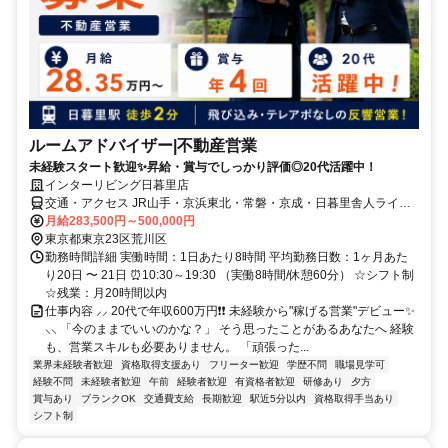
ルームアドバイザー|不動産営業
未経験スタート歓迎✨昇給・賞与でしっかり評価◎20代活躍中！
インターリビング日暮里店
交通・アクセス JR山手・京浜東北・常磐・京成・日暮里舎人ライナ
ー「日暮里駅」から徒歩2分
月給283,500円～500,000円
東京都東京23区荒川区
勤務時間詳細 実働時間：1日あたり8時間 平均勤務日数：1ヶ月あた
り20日 〜 21日 ⏰10:30～19:30 （実働8時間/休憩60分） ☆シフト制
☆残業：月20時間以内
仕事内容 ⸝⸝ 20代で年収600万円❗❗ 未経験から"稼げる営業"デビュー✨
⸜⸜ 「今のままでいいのかな？」 そう思ったことがあるあなたへ 経験
も、営業スキルも必要ありません。 「頑張った...
業界未経験者歓迎
資格取得支援あり
フリーター歓迎
学歴不問
職場見学可
経験不問
未経験者歓迎
午前
経験者歓迎
有資格者歓迎
研修あり
夕方
賞与あり
ブランクOK
交通費支給
長期歓迎
駅近5分以内
資格取得手当あり
シフト制