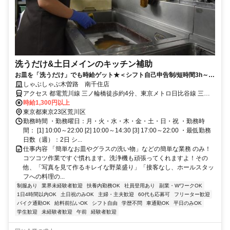
洗うだけ&土日メインのキッチン補助
お皿を「洗うだけ」でも時給ゲット★＜シフト自己申告制/短時間3h～/
週2日～＞
しゃぶしゃぶ木曽路 南千住店
アクセス 都電荒川線 三ノ輪橋徒歩約4分、東京メトロ日比谷線 三ノ
輪3番口徒歩約5分、都電荒川線 荒川一中前徒歩約7分 日比谷線「三
時給1,300円以上
ノ輪駅」徒歩約5分
東京都東京23区荒川区
勤務時間 ・勤務曜日：月・火・水・木・金・土・日・祝 ・勤務時
間： [1] 10:00～22:00 [2] 10:00～14:30 [3] 17:00～22:00 ・最低勤務
日数（週）：2日 シ...
仕事内容 「簡単なお皿やグラスの洗い物」などの簡単な業務 のみ！
コツコツ作業ですぐ慣れます。洗浄機も頑張ってくれますよ！その
他、「写真を見て作るキレイな野菜盛り」「接客なし、ホールスタッ
フへの料理の...
制服あり
業界未経験者歓迎
扶養内勤務OK
社員登用あり
副業・WワークOK
1日4時間以内OK
土日祝のみOK
主婦・主夫歓迎
60代も応募可
フリーター歓迎
バイク通勤OK
給料前払いOK
シフト自由
学歴不問
車通勤OK
平日のみOK
学生歓迎
未経験者歓迎
午前
経験者歓迎