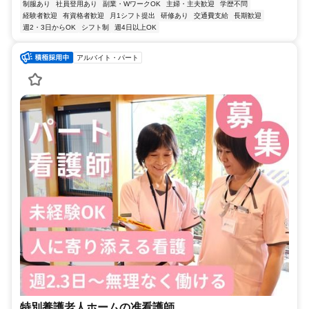
制服あり
社員登用あり
副業・WワークOK
主婦・主夫歓迎
学歴不問
経験者歓迎
有資格者歓迎
月1シフト提出
研修あり
交通費支給
長期歓迎
週2・3日からOK
シフト制
週4日以上OK
アルバイト・パート
特別養護老人ホームの准看護師