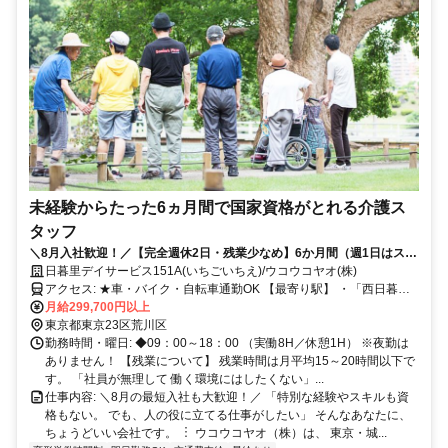
未経験からたった6ヵ月間で国家資格がとれる介護ス
タッフ
＼8月入社歓迎！／【完全週休2日・残業少なめ】6か月間（週1日はスク
ール受講）で、お給料をもらいながら会社負担で「介護職員初任者研
日暮里デイサービス151A(いちごいちえ)/ウコウコヤオ(株)
修」を取得できちゃいます！
アクセス: ★車・バイク・自転車通勤OK 【最寄り駅】 ・「西日暮里
駅」南口より徒歩5分 ・「日暮里駅」東口より徒歩6分 ・「三河島
月給299,700円以上
駅」より徒歩11分 【本社（2次面接場所）】 ・「入谷駅」より徒歩3
東京都東京23区荒川区
分 ・「鶯谷駅」より徒歩9分 ・「上野駅」より徒歩11分
勤務時間・曜日: ◆09：00～18：00 （実働8H／休憩1H） ※夜勤は
ありません！ 【残業について】 残業時間は月平均15～20時間以下で
す。 「社員が無理して 働く環境にはしたくない」...
仕事内容: ＼8月の最短入社も大歓迎！／ 「特別な経験やスキルも資
格もない。 でも、人の役に立てる仕事がしたい」 そんなあなたに、
ちょうどいい会社です。 ︙ ウコウコヤオ（株）は、 東京・城...