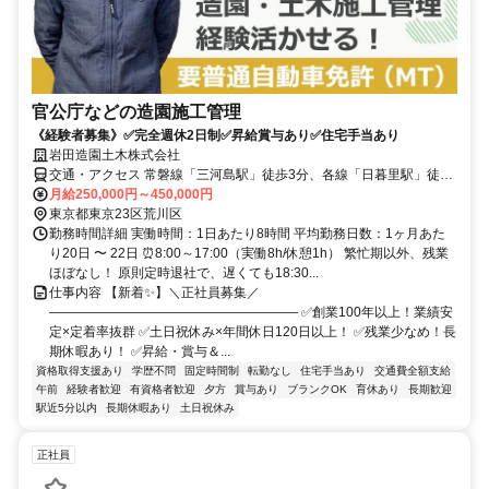
官公庁などの造園施工管理
《経験者募集》✅完全週休2日制✅昇給賞与あり✅住宅手当あり
岩田造園土木株式会社
交通・アクセス 常磐線「三河島駅」徒歩3分、各線「日暮里駅」徒歩
10分
月給250,000円～450,000円
東京都東京23区荒川区
勤務時間詳細 実働時間：1日あたり8時間 平均勤務日数：1ヶ月あた
り20日 〜 22日 ⏰8:00～17:00（実働8h/休憩1h） 繁忙期以外、残業
ほぼなし！ 原則定時退社で、遅くても18:30...
仕事内容 【新着✨】＼正社員募集／
――――――――――――――――――― ✅創業100年以上！業績安
定×定着率抜群 ✅土日祝休み×年間休日120日以上！ ✅残業少なめ！長
期休暇あり！ ✅昇給・賞与＆...
資格取得支援あり
学歴不問
固定時間制
転勤なし
住宅手当あり
交通費全額支給
午前
経験者歓迎
有資格者歓迎
夕方
賞与あり
ブランクOK
育休あり
長期歓迎
駅近5分以内
長期休暇あり
土日祝休み
正社員