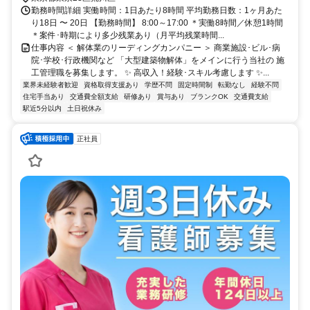
勤務時間詳細 実働時間：1日あたり8時間 平均勤務日数：1ヶ月あた
り18日 〜 20日 【勤務時間】 8:00～17:00 ＊実働8時間／休憩1時間
＊案件･時期により多少残業あり（月平均残業時間...
仕事内容 ＜ 解体業のリーディングカンパニー ＞ 商業施設･ビル･病
院･学校･行政機関など 「大型建築物解体」をメインに行う当社の 施
工管理職を募集します。 ✨ 高収入！経験･スキル考慮します ✨...
業界未経験者歓迎
資格取得支援あり
学歴不問
固定時間制
転勤なし
経験不問
住宅手当あり
交通費全額支給
研修あり
賞与あり
ブランクOK
交通費支給
駅近5分以内
土日祝休み
正社員