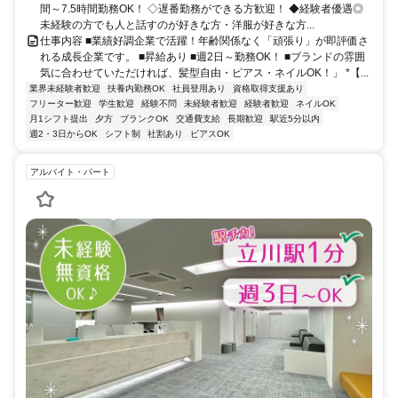
間～7.5時間勤務OK！ ◇遅番勤務ができる方歓迎！ ◆経験者優遇◎
未経験の方でも人と話すのが好きな方・洋服が好きな方...
仕事内容 ■業績好調企業で活躍！年齢関係なく「頑張り」が即評価さ
れる成長企業です。 ■昇給あり ■週2日～勤務OK！ ■ブランドの雰囲
気に合わせていただければ、髪型自由・ピアス・ネイルOK！」 *【...
業界未経験者歓迎
扶養内勤務OK
社員登用あり
資格取得支援あり
フリーター歓迎
学生歓迎
経験不問
未経験者歓迎
経験者歓迎
ネイルOK
月1シフト提出
夕方
ブランクOK
交通費支給
長期歓迎
駅近5分以内
週2・3日からOK
シフト制
社割あり
ピアスOK
アルバイト・パート