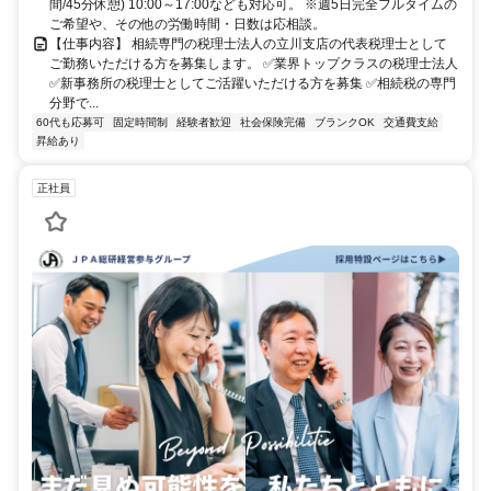
間/45分休憩) 10:00～17:00なども対応可。 ※週5日完全フルタイムの
ご希望や、その他の労働時間・日数は応相談。
【仕事内容】 相続専門の税理士法人の立川支店の代表税理士として
ご勤務いただける方を募集します。 ✅業界トップクラスの税理士法人
✅新事務所の税理士としてご活躍いただける方を募集 ✅相続税の専門
分野で...
60代も応募可
固定時間制
経験者歓迎
社会保険完備
ブランクOK
交通費支給
昇給あり
正社員