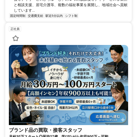
と相談支援、居宅介護等、複数の福祉事業を展開し、地域社会へ貢献
しています...
固定時間制
交通費支給
駅近5分以内
シフト制
正社員
ブランド品の買取・接客スタッフ
月給30万スタート◎平均27歳。学びながら年収900万～可能