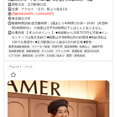
買取大吉 立川駅南口店
交通・アクセス 「立川」駅より徒歩1分
月給300,000円～1,000,000円
東京都立川市
勤務時間詳細 総労働時間：1週あたり40時間 10:00～19:00 （休憩時
間1時間00分） ※残業は月平均3時間以下とほとんどありません。
仕事内容 【 求人のポイント 】 ■未経験から月収75万円も可能 ■イン
センティブは毎月支給◎ ■残業は月3時間以内の好環境 ■有給消化は
100％を推奨中♪ ■立川駅南口から徒歩1分の好立地 ■髪色・...
業界未経験者歓迎
フリーター歓迎
学歴不問
固定時間制
転勤なし
経験不問
未経験者歓迎
経験者歓迎
ネイルOK
ブランクOK
長期歓迎
駅近5分以内
ピアスOK
服装自由
ひげOK
入社祝い金あり
髪型・髪色自由
アルバイト・パート