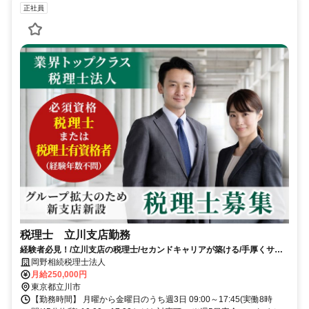
正社員
税理士 立川支店勤務
経験者必見！/立川支店の税理士/セカンドキャリアが築ける/手厚くサポ
ート！
岡野相続税理士法人
月給250,000円
東京都立川市
【勤務時間】 月曜から金曜日のうち週3日 09:00～17:45(実働8時