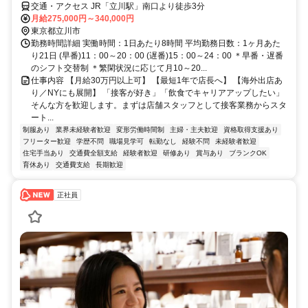
交通・アクセス JR「立川駅」南口より徒歩3分
月給275,000円～340,000円
東京都立川市
勤務時間詳細 実働時間：1日あたり8時間 平均勤務日数：1ヶ月あた
り21日 (早番)11：00～20：00 (遅番)15：00～24：00 ＊早番・遅番
のシフト交替制 ＊繁閑状況に応じて月10～20...
仕事内容 【月給30万円以上可】 【最短1年で店長へ】 【海外出店あ
り／NYにも展開】 「接客が好き」「飲食でキャリアアップしたい」
そんな方を歓迎します。まずは店舗スタッフとして接客業務からスタ
ート...
制服あり
業界未経験者歓迎
変形労働時間制
主婦・主夫歓迎
資格取得支援あり
フリーター歓迎
学歴不問
職場見学可
転勤なし
経験不問
未経験者歓迎
住宅手当あり
交通費全額支給
経験者歓迎
研修あり
賞与あり
ブランクOK
育休あり
交通費支給
長期歓迎
正社員