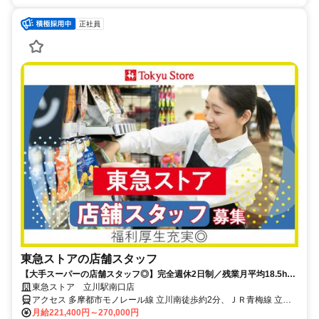
正社員
東急ストアの店舗スタッフ
【大手スーパーの店舗スタッフ◎】完全週休2日制／残業月平均18.5h／
家族も利用できる20％offの買い物割引券毎月配布中★
東急ストア 立川駅南口店
アクセス 多摩都市モノレール線 立川南徒歩約2分、ＪＲ青梅線 立川
南口徒歩約3分、ＪＲ南武線 立川南口徒歩約3分
月給221,400円～270,000円