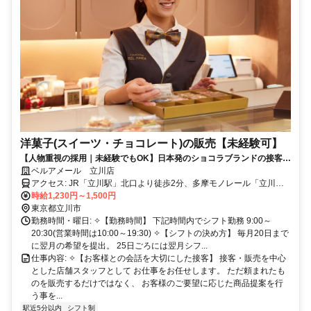
洋菓子(スイーツ・チョコレート)の販売【未経験可】
【人物重視の採用｜未経験でもOK】日本発のショコラブランドの接客・
販売
ベルアメール 立川店
アクセス: JR「立川駅」北口より徒歩2分、多摩モノレール「立川北
駅」より徒歩1分
時給1,230円～1,500円
東京都立川市
勤務時間・曜日: ✧【勤務時間】 下記時間内でシフト勤務 9:00～
20:30(営業時間は10:00～19:30) ✧【シフトの決め方】 毎月20日まで
に翌月の希望を提出。 25日ごろには翌月シフ...
仕事内容: ✧【お客様との会話を大切にした接客】 接客・販売を中心
とした店舗スタッフとして お仕事をお任せします。 ただ頼まれたも
のを販売するだけではなく、 お客様のご要望に応じた商品提案を行
う事を...
駅近5分以内
シフト制