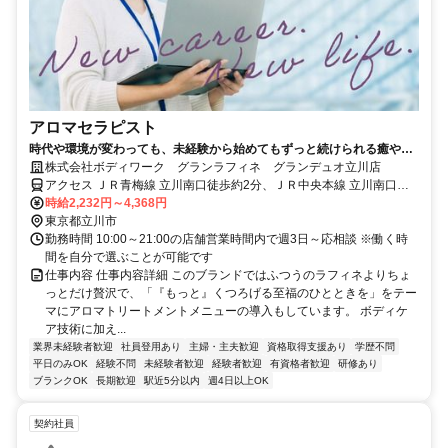
アロマセラピスト
時代や環境が変わっても、未経験から始めてもずっと続けられる癒やし
の仕事。手に職を身につけて、生き方を変えよう。
株式会社ボディワーク グランラフィネ グランデュオ立川店
アクセス ＪＲ青梅線 立川南口徒歩約2分、ＪＲ中央本線 立川南口徒
歩約2分、ＪＲ南武線 立川南口徒歩約2分 最寄駅：立川駅
時給2,232円～4,368円
東京都立川市
勤務時間 10:00～21:00の店舗営業時間内で週3日～応相談 ※働く時
間を自分で選ぶことが可能です
仕事内容 仕事内容詳細 このブランドではふつうのラフィネよりちょ
っとだけ贅沢で、「『もっと』くつろげる至福のひとときを」をテー
マにアロマトリートメントメニューの導入もしています。 ボディケ
ア技術に加え...
業界未経験者歓迎
社員登用あり
主婦・主夫歓迎
資格取得支援あり
学歴不問
平日のみOK
経験不問
未経験者歓迎
経験者歓迎
有資格者歓迎
研修あり
ブランクOK
長期歓迎
駅近5分以内
週4日以上OK
契約社員