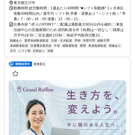
東京都立川市
勤務時間 総労働時間：1週あたり40時間 *■シフト制勤務* 1ヶ月単位
実働40時間以内／週平均 シフト制 早番・遅番あり *＜シフト例＞* 早
番）7：00～16：00 遅番）12：00～21：...
仕事内容 *-求人のPOINT-* 〇配属は通勤最大90分以内を確約 〇東急
沿線中心の店舗展開のため 原則転居を伴う転勤は一切なし 〇残業は
月平均18.5h 〇完全週休2日制 〇有給平均取得日数10....
制服あり
業界未経験者歓迎
主婦・主夫歓迎
早朝
学歴不問
経験不問
未経験者歓迎
交通費全額支給
午前
経験者歓迎
夜間
有資格者歓迎
研修あり
夕方
シフト制
社割あり
深夜
業務委託