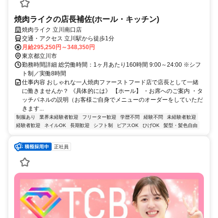
焼肉ライクの店長補佐(ホール・キッチン)
焼肉ライク 立川南口店
交通・アクセス 立川駅から徒歩1分
月給295,250円～348,350円
東京都立川市
勤務時間詳細 総労働時間：1ヶ月あたり160時間 9:00～24:00 ※シフ
ト制／実働8時間
仕事内容 おしゃれな一人焼肉ファーストフード店で店長として一緒
に働きませんか？ 《具体的には》 【ホール】 ・お席へのご案内 ・タ
ッチパネルの説明（お客様ご自身でメニューのオーダーをしていただ
きます...
制服あり
業界未経験者歓迎
フリーター歓迎
学歴不問
経験不問
未経験者歓迎
経験者歓迎
ネイルOK
長期歓迎
シフト制
ピアスOK
ひげOK
髪型・髪色自由
正社員