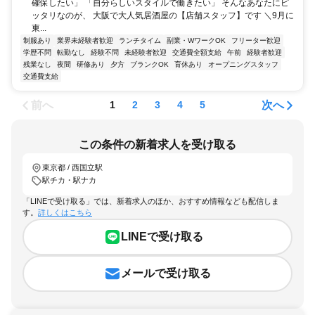
確保したい」 「自分らしいスタイルで働きたい」 そんなあなたにピ
ッタリなのが、 大阪で大人気居酒屋の【店舗スタッフ】です ＼9月に
東...
制服あり
業界未経験者歓迎
ランチタイム
副業・WワークOK
フリーター歓迎
学歴不問
転勤なし
経験不問
未経験者歓迎
交通費全額支給
午前
経験者歓迎
残業なし
夜間
研修あり
夕方
ブランクOK
育休あり
オープニングスタッフ
交通費支給
前へ
次へ
1
2
3
4
5
この条件の新着求人を受け取る
東京都 / 西国立駅
駅チカ・駅ナカ
「LINEで受け取る」では、新着求人のほか、おすすめ情報なども配信しま
す。
詳しくはこちら
LINEで受け取る
メールで受け取る