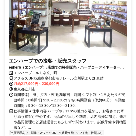
エンハーブでの接客・販売スタッフ
enherb（エンハーブ）/店舗での接客販売・ハーブコーディネーター募
集【契約社員求人】
エンハーブ ルミネ立川店
アクセス JR各線多摩都市モノレール立川駅より2F直結
月給217,000円～230,000円
東京都立川市
時間帯 朝、昼、夕方・夜 勤務曜日・時間 シフト制 ・1日あたりの実
働時間：8時間/日 9:30～21:30のうち8時間勤務（休憩60分） ※勤務
時間例：9:30～18:30／12:30～21:30...
仕事情報 ● 仕事内容 ハーブやアロマの魅力を活かし、お客さまに寄
り添う接客が中心です。商品の品出しや準備、店内清掃に加え、発注
や品質管理など店舗運営にも少しずつ関わります。試飲準備や荷物運
搬など、...
社員登用あり
副業・WワークOK
交通費支給
シフト制
社割あり