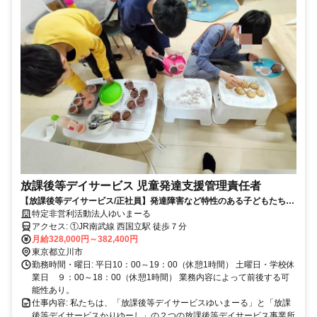
放課後等デイサービス 児童発達支援管理責任者
【放課後等デイサービス/正社員】発達障害など特性のある子どもたちの
発達段階や特性に合わせ、社会性や自立性を育むためのトレーニングサ
特定非営利活動法人ゆいまーる
ポート！☆シフト柔軟に対応します☆髪色,髪型,服装自由
アクセス: ①JR南武線 西国立駅 徒歩７分
月給328,000円～382,400円
東京都立川市
勤務時間・曜日: 平日10：00～19：00（休憩1時間） 土曜日・学校休
業日 ９：00～18：00（休憩1時間） 業務内容によって前後する可
能性あり。
仕事内容: 私たちは、「放課後等デイサービスゆいまーる」と「放課
後等デイサービスかりゆーし」の２つの放課後等デイサービス事業所