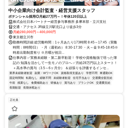
中小企業向け会計監査・経営支援スタッフ
ポテンシャル採用◎月給27万円～！年休120日以上
株式会社日本パートナー経営参与事務所 多摩本部・立川支社
交通・アクセス JR線立川駅北口より徒歩3分
月給280,000円～400,000円
東京都立川市
勤務時間詳細 総労働時間：1ヶ月あたり173時間 8:45～17:45（実働
時間：8時間/日） ・月（週初め） 8:30-17:30 ・火～金 9:45-18:45※
時差出勤制度有り ※月曜が祝日...
仕事内容 ✅実務未経験・第二新卒歓迎！ 学校や資格勉強で培った簿
記の 知識を活かして一生モノのプロへ ✅月給28万円以上スタート！
＋高水準の賞与（3.5～6ヶ月分） ＆頑張りを評価するインセ...
業界未経験者歓迎
副業・WワークOK
資格取得支援あり
学歴不問
車通勤OK
固定時間制
転勤なし
経験不問
未経験者歓迎
住宅手当あり
交通費全額支給
午前
残業なし
食費補助あり
研修あり
賞与あり
ブランクOK
交通費支給
長期歓迎
長期休暇あり
正社員