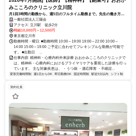
2026年7月開院|【医師】【精神科】【副業可】おおか
みこころのクリニック立川院
月1回3時間の勤務から、週5日のフルタイム勤務まで。先生の働き方に
合わせて勤務設計が可能です。
一般社団法人三陽会
アクセス: 立川駅 徒歩2分
時給10,000円～12,500円
東京都立川市
勤務時間・曜日: ■勤務時間 10:00～19:00 19:00～22:00 10:00～
14:00 15:00～19:00 ご予定に合わせてフレキシブルな勤務が可能で
す。 ■出勤日 ...
仕事内容: 精神科・心療内科外来診療 おおかみこころのクリニックで
は、精神科・心療内科におけるプライマリケアを重視した診療を行っ
ています。 主な対象疾患は、 ・うつ病 ・適応障害 ・不眠症...
変形労働時間制
週1日からOK
即日勤務OK
固定時間制
駅近5分以内
シフト制
契約社員