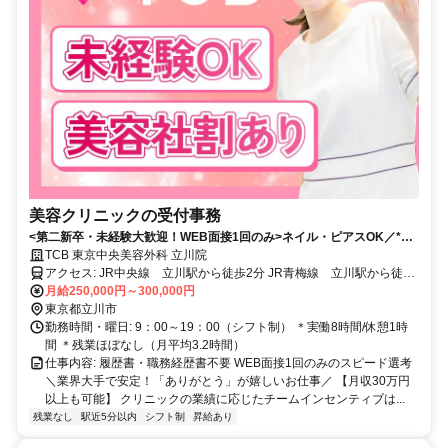
美容クリニックの受付事務
<第二新卒・未経験大歓迎！WEB面接1回のみ>ネイル・ピアスOK／*残
業月平均3.2h*美容社割あり／20・30代女性活躍中／立川駅から徒歩2分
TCB 東京中央美容外科 立川院
アクセス: JR中央線 立川駅から徒歩2分 JR青梅線 立川駅から徒歩
2分 JR南武線 立川駅から徒歩2分
月給250,000円～300,000円
東京都立川市
勤務時間・曜日: 9：00～19：00（シフト制） ＊実働8時間/休憩1時
間 ＊残業ほぼなし（月平均3.2時間）
仕事内容: 履歴書・職務経歴書不要 WEB面接1回のみのスピード選考
＼業界大手で安定！「ありがとう」が嬉しいお仕事／ 【月収30万円
以上も可能】 クリニックの業績に応じたチームインセンティブは...
残業なし
駅近5分以内
シフト制
昇給あり