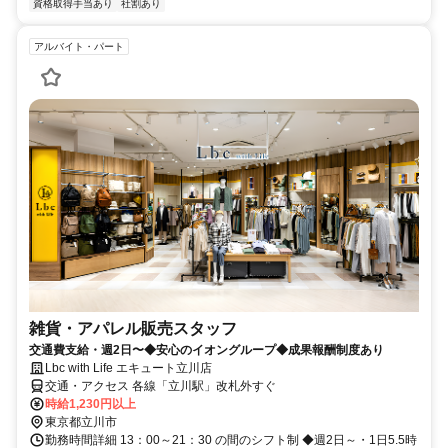
資格取得手当あり
社割あり
アルバイト・パート
雑貨・アパレル販売スタッフ
交通費支給・週2日〜◆安心のイオングループ◆成果報酬制度あり
Lbc with Life エキュート立川店
交通・アクセス 各線「立川駅」改札外すぐ
時給1,230円以上
東京都立川市
勤務時間詳細 13：00～21：30 の間のシフト制 ◆週2日～・1日5.5時