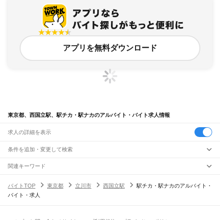
アプリを無料ダウンロード
東京都、西国立駅、駅チカ・駅ナカのアルバイト・バイト求人情報
求人の詳細を表示
条件を追加・変更して検索
市区町村を追加・変更
関連キーワード
完全在宅ワーク 全国
シール貼り 在宅
現在地周辺
ガチャガチャ
犬カフェ
東京都
駅を追加・変更
バイトTOP
東京都
立川市
西国立駅
駅チカ・駅ナカのアルバイト・
東京都
すべて
バイト・求人
東京23区
すべて
職種を追加・変更
JR東海道本線(東京～熱海)
千代田区
中央区
港区
新宿区
文京区
台東区
墨田区
江東区
品川区
目黒区
大田区
東京駅
新橋駅
品川駅
飲食・フードサービス
世田谷区
渋谷区
中野区
杉並区
豊島区
北区
荒川区
板橋区
練馬区
足立区
葛飾区
特徴を追加・変更