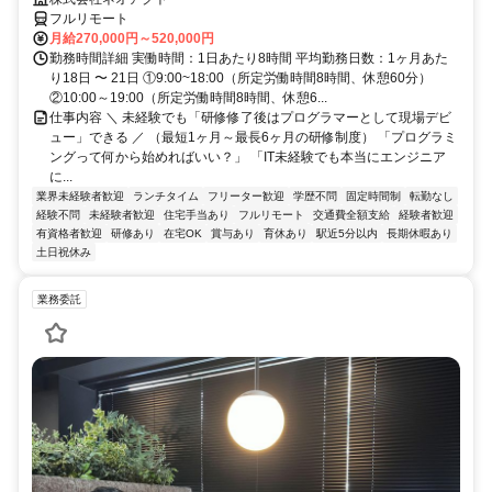
フルリモート
月給270,000円～520,000円
勤務時間詳細 実働時間：1日あたり8時間 平均勤務日数：1ヶ月あた
り18日 〜 21日 ①9:00~18:00（所定労働時間8時間、休憩60分）
②10:00～19:00（所定労働時間8時間、休憩6...
仕事内容 ＼ 未経験でも「研修修了後はプログラマーとして現場デビ
ュー」できる ／ （最短1ヶ月～最長6ヶ月の研修制度） 「プログラミ
ングって何から始めればいい？」 「IT未経験でも本当にエンジニア
に...
業界未経験者歓迎
ランチタイム
フリーター歓迎
学歴不問
固定時間制
転勤なし
経験不問
未経験者歓迎
住宅手当あり
フルリモート
交通費全額支給
経験者歓迎
有資格者歓迎
研修あり
在宅OK
賞与あり
育休あり
駅近5分以内
長期休暇あり
土日祝休み
業務委託