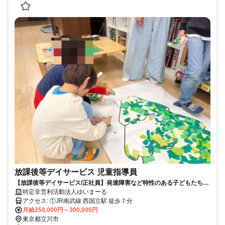
放課後等デイサービス 児童指導員
【放課後等デイサービス/正社員】発達障害など特性のある子どもたちの
発達段階や特性に合わせ、社会性や自立性を育むためのトレーニングサ
特定非営利活動法人ゆいまーる
ポート！☆児童指導員未経験者・ブランクある方も歓迎！☆シフト柔軟
アクセス: ①JR南武線 西国立駅 徒歩７分
に対応します☆髪色,髪型,服装自由
月給250,000円～300,000円
東京都立川市