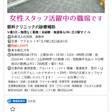
眼科クリニックの診療補助
✨週3日～無理なく勤務！未経験・無資格もOK♪立川駅すぐ♪✨
医療法人社団南 南眼科
交通・アクセス ＪＲ｢立川駅｣北口徒歩1分
時給1,300円
東京都立川市
勤務時間詳細 (平日・土曜)8:45～19:00 ✅1日4～8時間 (日曜・祝
日)10:45～18:15 ✅上記時間帯での勤務 ⭐日・祝勤務手当あり ※日曜
祝日の勤務は月1～2回程度 ✅週3～4日...
仕事内容 雇用形態：アルバイト・パート 職種：看護助手、受付 ⭐ は
じめての方でもしっかりサポート ⭐ 20代～50代の主婦スタッフがメ
インに ご活躍いただいてます！ ╭──── お仕事につい...
制服あり
主婦・主夫歓迎
フリーター歓迎
学歴不問
未経験者歓迎
交通費全額支給
午前
経験者歓迎
夕方
ブランクOK
長期歓迎
フルタイム歓迎
駅近5分以内
週2・3日からOK
シフト制
週4日以上OK
正社員