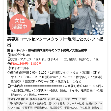
美容系コールセンタースタッフ|一週間ごとのシフト提
出
髪色・ネイル・服装自由/1週間毎のシフト提出／女性活躍中
株式会社Merci
交通・アクセス 「立川駅」徒歩4分、「立川南駅」徒歩5分、「立川
北駅」徒歩8分
時給1,300円～1,800円
東京都立川市
勤務時間詳細 9:00～21:00 ＊1週間毎のシフト提出 ＊週3日～OKで
す！ ＊1日3h～ＯＫ ＊1時間半毎にリフレッシュ休憩あり♪ ＊短時間
勤務OK ＊副業OK・WワークOK ＊残業なし・少なめ
仕事内容 ====================== ⭐未経験も時給1300~1800円⭐
⭐土日祝は時給＋100円UP⭐ ⭐髪型、髪色、ネイル、服装自由!⭐ ⭐1週
間毎のシフト提出⭐ ======...
業界未経験者歓迎
扶養内勤務OK
社員登用あり
副業・WワークOK
1日4時間以内OK
主婦・主夫歓迎
週1シフト提出
フリーター歓迎
給料前払いOK
シフト自由
学歴不問
即日勤務OK
職場見学可
平日のみOK
学生歓迎
転勤なし