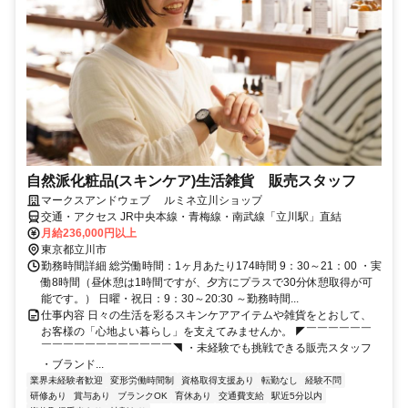
自然派化粧品(スキンケア)生活雑貨 販売スタッフ
マークスアンドウェブ ルミネ立川ショップ
交通・アクセス JR中央本線・青梅線・南武線「立川駅」直結
月給236,000円以上
東京都立川市
勤務時間詳細 総労働時間：1ヶ月あたり174時間 9：30～21：00 ・実
働8時間（昼休憩は1時間ですが、夕方にプラスで30分休憩取得が可
能です。） 日曜・祝日：9：30～20:30 ～勤務時間...
仕事内容 日々の生活を彩るスキンケアアイテムや雑貨をとおして、
お客様の「心地よい暮らし」を支えてみませんか。 ◤￣￣￣￣￣￣
￣￣￣￣￣￣￣￣￣￣￣￣◥ ・未経験でも挑戦できる販売スタッフ
・ブランド...
業界未経験者歓迎
変形労働時間制
資格取得支援あり
転勤なし
経験不問
研修あり
賞与あり
ブランクOK
育休あり
交通費支給
駅近5分以内