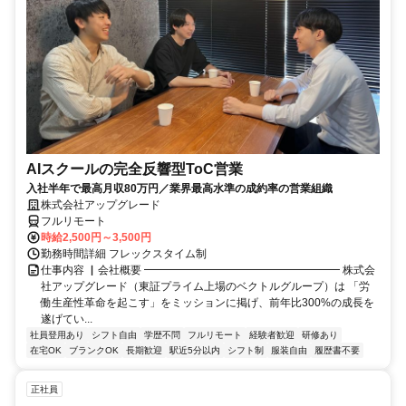
AIスクールの完全反響型ToC営業
入社半年で最高月収80万円／業界最高水準の成約率の営業組織
株式会社アップグレード
フルリモート
時給2,500円～3,500円
勤務時間詳細 フレックスタイム制
仕事内容 ▏会社概要 ━━━━━━━━━━━━━━━━━━ 株式会
社アップグレード（東証プライム上場のベクトルグループ）は 「労
働生産性革命を起こす」をミッションに掲げ、前年比300%の成長を
遂げてい...
社員登用あり
シフト自由
学歴不問
フルリモート
経験者歓迎
研修あり
在宅OK
ブランクOK
長期歓迎
駅近5分以内
シフト制
服装自由
履歴書不要
正社員