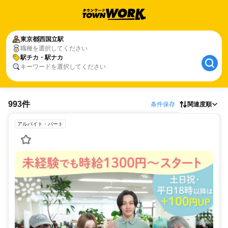
東京都
西国立駅
職種を選択してください
駅チカ・駅ナカ
キーワードを選択してください
993件
条件保存
関連度順
アルバイト・パート