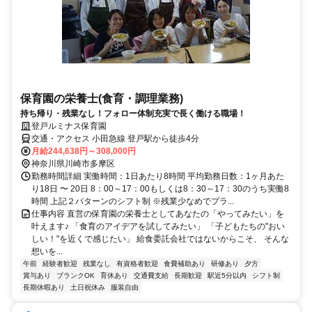
保育園の栄養士(食育・調理業務)
持ち帰り・残業なし！フォロー体制充実で長く働ける職場！
登戸ルミナス保育園
交通・アクセス 小田急線 登戸駅から徒歩4分
月給244,638円～308,000円
神奈川県川崎市多摩区
勤務時間詳細 実働時間：1日あたり8時間 平均勤務日数：1ヶ月あた
り18日 〜 20日 8：00～17：00もしくは8：30～17：30のうち実働8
時間 上記２パターンのシフト制 ※残業少なめでプラ...
仕事内容 直営の保育園の栄養士としてあなたの「やってみたい」を
叶えます♪ 「食育のアイデアを試してみたい」 「子どもたちの"おい
しい！"を近くで感じたい」 給食委託会社ではないからこそ、 そんな
想いを...
午前
経験者歓迎
残業なし
有資格者歓迎
食費補助あり
研修あり
夕方
賞与あり
ブランクOK
育休あり
交通費支給
長期歓迎
駅近5分以内
シフト制
長期休暇あり
土日祝休み
服装自由