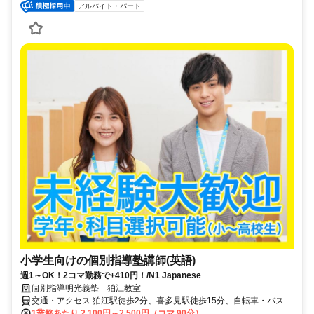
アルバイト・パート
小学生向けの個別指導塾講師(英語)
週1～OK！2コマ勤務で+410円！/N1 Japanese
個別指導明光義塾 狛江教室
交通・アクセス 狛江駅徒歩2分、喜多見駅徒歩15分、自転車・バス・
バイク通勤可（応相談）
1業務あたり 2,100円～2,500円（コマ 90分）