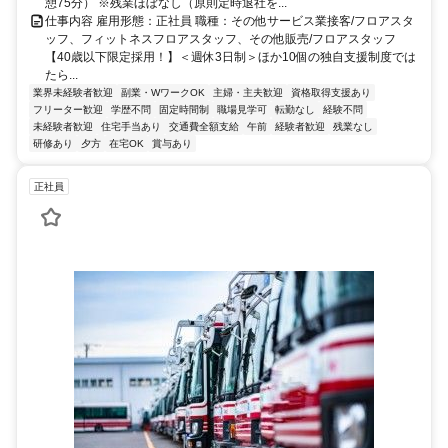
憩75分） ※残業ほぼなし（原則定時退社を...
仕事内容 雇用形態：正社員 職種：その他サービス業接客/フロアスタ
ッフ、フィットネスフロアスタッフ、その他販売/フロアスタッフ
【40歳以下限定採用！】＜週休3日制＞ほか10個の独自支援制度では
たら...
業界未経験者歓迎
副業・WワークOK
主婦・主夫歓迎
資格取得支援あり
フリーター歓迎
学歴不問
固定時間制
職場見学可
転勤なし
経験不問
未経験者歓迎
住宅手当あり
交通費全額支給
午前
経験者歓迎
残業なし
研修あり
夕方
在宅OK
賞与あり
正社員