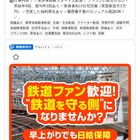
仕事内容 ／ ✅業界未経験スタート大歓迎！ ブランクのある方も◎ ✅
昇給年4回、賞与年2回あり ✅単身者向け社宅完備（実質家賃月1万
円） ✅充実した福利厚生あり ✅履歴書不要のカジュアル面談OK！
✅...
制服あり
業界未経験者歓迎
主婦・主夫歓迎
フリーター歓迎
学歴不問
経験不問
未経験者歓迎
住宅手当あり
午前
経験者歓迎
有資格者歓迎
研修あり
夕方
ブランクOK
育休あり
交通費支給
駅近5分以内
シフト制
深夜
アルバイト・パート