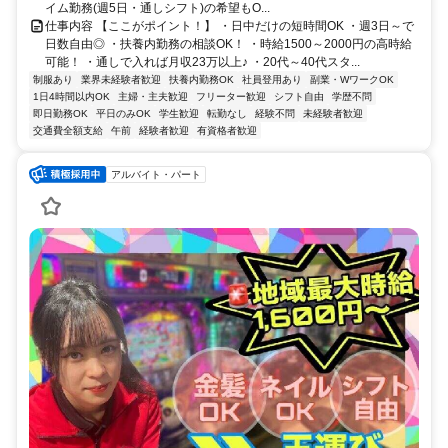
イム勤務(週5日・通しシフト)の希望もO...
仕事内容 【ここがポイント！】 ・日中だけの短時間OK ・週3日～で
日数自由◎ ・扶養内勤務の相談OK！ ・時給1500～2000円の高時給
可能！ ・通しで入れば月収23万以上♪ ・20代～40代スタ...
制服あり
業界未経験者歓迎
扶養内勤務OK
社員登用あり
副業・WワークOK
1日4時間以内OK
主婦・主夫歓迎
フリーター歓迎
シフト自由
学歴不問
即日勤務OK
平日のみOK
学生歓迎
転勤なし
経験不問
未経験者歓迎
交通費全額支給
午前
経験者歓迎
有資格者歓迎
アルバイト・パート