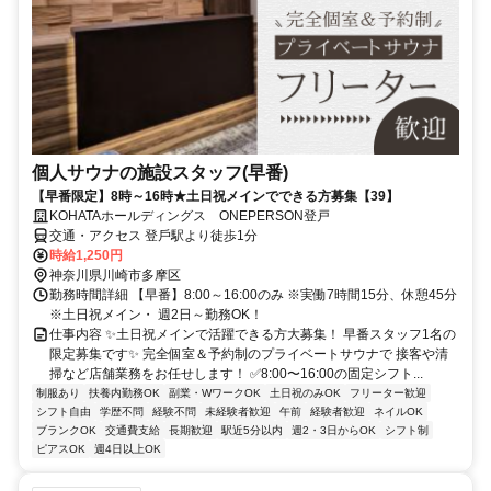
個人サウナの施設スタッフ(早番)
【早番限定】8時～16時★土日祝メインでできる方募集【39】
KOHATAホールディングス ONEPERSON登戸
交通・アクセス 登⼾駅より徒歩1分
時給1,250円
神奈川県川崎市多摩区
勤務時間詳細 【早番】8:00～16:00のみ ※実働7時間15分、休憩45分
※土日祝メイン・ 週2日～勤務OK！
仕事内容 ✨土日祝メインで活躍できる方大募集！ 早番スタッフ1名の
限定募集です✨ 完全個室＆予約制のプライベートサウナで 接客や清
掃など店舗業務をお任せします！ ✅8:00〜16:00の固定シフト...
制服あり
扶養内勤務OK
副業・WワークOK
土日祝のみOK
フリーター歓迎
シフト自由
学歴不問
経験不問
未経験者歓迎
午前
経験者歓迎
ネイルOK
ブランクOK
交通費支給
長期歓迎
駅近5分以内
週2・3日からOK
シフト制
ピアスOK
週4日以上OK