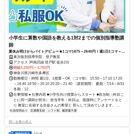
小学生に算数や国語を教える1対2までの個別指導塾講
師
夏休み明けからバイトデビュー★1コマ1875～2640円！週1日1コマ～私
服でok◎
東京個別指導学院 登戸教室
アクセス JR南武線 登戸駅 徒歩2分
時給1,250円～1,760円
神奈川県川崎市多摩区
勤務曜日・時間 週1日、1授業～OK 〈コマ割〉 15:50～17:10 17:20
～18:40 18:50～20:10 20:20～21:40 〈講習期間〉 夏期：7/14～8/31
冬期：12...
仕事情報 ● 仕事内容 ■小学生向け授業からスタート ■担当制（科目ご
とに同一講師が担当） 担当学年・科目は、面接時にアンケートをと
り 教室に在籍する生徒さんの希望と 照らして決めていきます。 ...
社員登用あり
交通費支給
シフト制
履歴書不要
同じ企業の求人
正社員