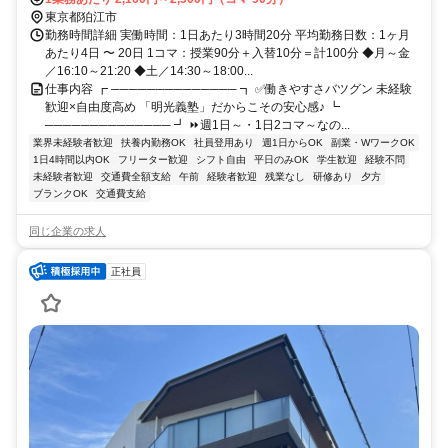
東京都狛江市
勤務時間詳細 実働時間：1日あたり3時間20分 平均勤務日数：1ヶ月
あたり4日 〜 20日 1コマ：授業90分＋入替10分＝計100分 ◆月～金
／16:10～21:20 ◆土／14:30～18:00...
仕事内容 ┏ ────────────── ┓ ✅働きやすさバツグン 未経験
歓迎×自由度高め 「明光義塾」だからこその安心感♪ ┗
────────────── ┛ ⏩週1日～・1日2コマ～なの...
業界未経験者歓迎
扶養内勤務OK
社員登用あり
週1日からOK
副業・WワークOK
1日4時間以内OK
フリーター歓迎
シフト自由
平日のみOK
学生歓迎
経験不問
未経験者歓迎
交通費全額支給
午前
経験者歓迎
残業なし
研修あり
夕方
ブランクOK
交通費支給
同じ企業の求人
正社員