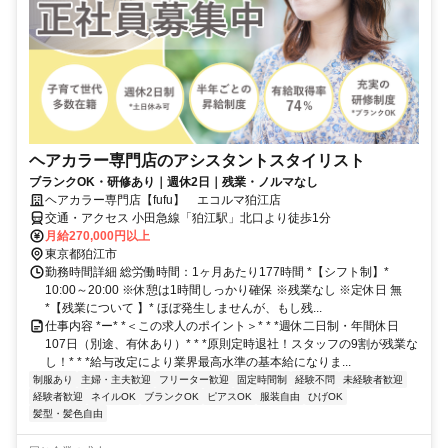
ヘアカラー専門店のアシスタントスタイリスト
ブランクOK・研修あり｜週休2日｜残業・ノルマなし
ヘアカラー専門店【fufu】 エコルマ狛江店
交通・アクセス 小田急線「狛江駅」北口より徒歩1分
月給270,000円以上
東京都狛江市
勤務時間詳細 総労働時間：1ヶ月あたり177時間 *【シフト制】*
10:00～20:00 ※休憩は1時間しっかり確保 ※残業なし ※定休日 無
*【残業について 】* ほぼ発生しませんが、もし残...
仕事内容 *ー* *＜この求人のポイント＞* * *週休二日制・年間休日
107日（別途、有休あり）* * *原則定時退社！スタッフの9割が残業な
し！* * *給与改定により業界最高水準の基本給になりま...
制服あり
主婦・主夫歓迎
フリーター歓迎
固定時間制
経験不問
未経験者歓迎
経験者歓迎
ネイルOK
ブランクOK
ピアスOK
服装自由
ひげOK
髪型・髪色自由