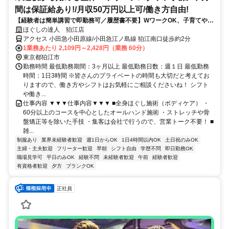
間は保証給あり!/月収50万円以上可/働き方自由!
【経験者は簡単講習で即勤務可／履歴書不要】WワークOK、子育てや介
護、他の仕事をしながら自分に合った働き方をしている方が活躍中
ほぐしの達人 狛江店
アクセス 小田急小田原線/小田急江ノ島線 狛江南口徒歩約2分
1業務あたり 2,109円～2,428円（業務 60分）
東京都狛江市
勤務時間 最低勤務期間：3ヶ月以上 最低勤務日数：週１日 最低勤務
時間：1日3時間 ※皆さんのプライベートの時間も大切だと考えてお
りますので、働き方やシフトはお気軽にご相談くださいね！ シフト
や働き...
仕事内容 ▼▼▼仕事内容▼▼▼ ■全身ほぐし施術（ボディケア） ・
60分以上のコースを中心としたオールハンド施術 ・ストレッチや骨
盤矯正等を除いた手技 ・集客は会社で行うので、営業トーク不要！ ■
雑...
制服あり
業界未経験者歓迎
週1日からOK
1日4時間以内OK
土日祝のみOK
主婦・主夫歓迎
フリーター歓迎
早朝
シフト自由
学歴不問
即日勤務OK
職場見学可
平日のみOK
経験不問
未経験者歓迎
午前
経験者歓迎
有資格者歓迎
夕方
ブランクOK
正社員