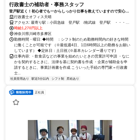
行政書士の補助者・事務スタッフ
登戸駅近く！初心者でも一からしっかり仕事を教えていますので安心し
てご応募ください
行政書士オフィス天晴
アクセス: 最寄り駅：小田急線 登戸駅 /南武線 登戸駅 ・・・徒
歩４分 給与: ・実務経験に応じて時給を決定 ・交通費一部支給（月1
時給1,270円以上
神奈川県川崎市多摩区
万5000円まで） ・業績に応じて賞与支払い
勤務時間・曜日: ◆時間 ：シフト制のため勤務時間内の好きな時間
に働くことが可能です （※最低週4日、1日6時間以上の勤務をお願い
しています） ◆定休日：土日祝 (※基本カレンダー通りです)
仕事内容: ・飲食店などの事業を始めたいときの営業許可申請 ・なに
かを契約するときに、法律を基に契約書を作成 ・企業が補助金を申
請するときに、事業計画書を作成 こういった手続の専門家＝行政書
士...
社員登用あり
駅近5分以内
シフト制
昇給あり
正社員