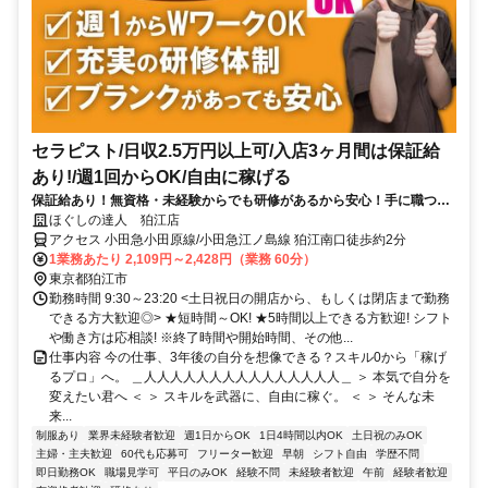
セラピスト/日収2.5万円以上可/入店3ヶ月間は保証給
あり!/週1回からOK/自由に稼げる
保証給あり！無資格・未経験からでも研修があるから安心！手に職つけ
て高収入！
ほぐしの達人 狛江店
アクセス 小田急小田原線/小田急江ノ島線 狛江南口徒歩約2分
1業務あたり 2,109円～2,428円（業務 60分）
東京都狛江市
勤務時間 9:30～23:20 <土日祝日の開店から、もしくは閉店まで勤務
できる方大歓迎◎> ★短時間～OK! ★5時間以上できる方歓迎! シフト
や働き方は応相談! ※終了時間や開始時間、その他...
仕事内容 今の仕事、3年後の自分を想像できる？スキル0から「稼げ
るプロ」へ。 ＿人人人人人人人人人人人人人人人＿ ＞ 本気で自分を
変えたい君へ ＜ ＞ スキルを武器に、自由に稼ぐ。 ＜ ＞ そんな未
来...
制服あり
業界未経験者歓迎
週1日からOK
1日4時間以内OK
土日祝のみOK
主婦・主夫歓迎
60代も応募可
フリーター歓迎
早朝
シフト自由
学歴不問
即日勤務OK
職場見学可
平日のみOK
経験不問
未経験者歓迎
午前
経験者歓迎