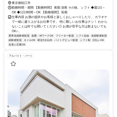
東京都狛江市
勤務時間・期間 【勤務時間】 夜勤 深夜 その他、シフト ◆週1日～
OK ◆1日3時間～OK 【勤務期間】 長期
仕事内容 お酒の提供やお客様と楽しくおしゃべりしたり、 カラオケ
で一緒に盛り上がるお仕事です。 特に難しいお仕事はナシ！ わから
ないことは何でも聞いてください◎ お酒が苦手な方は飲まないでも
OK♪...
業界未経験者歓迎
副業・WワークOK
フリーター歓迎
シフト自由
未経験者歓迎
経験者歓迎
ネイルOK
駅近5分以内
バイトデビュー歓迎
シフト制
日払いOK
友達と応募OK
アルバイト・パート