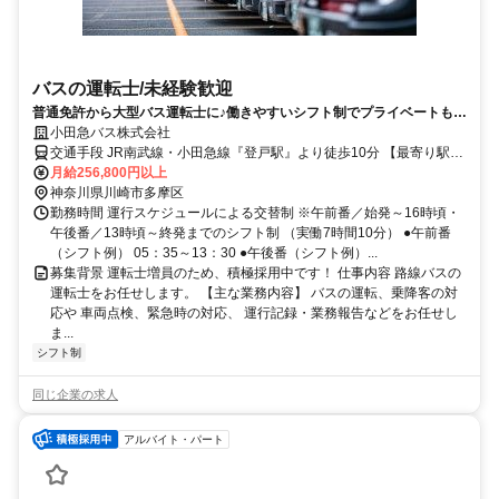
バスの運転士/未経験歓迎
普通免許から大型バス運転士に♪働きやすいシフト制でプライベートもば
っちり★
小田急バス株式会社
交通手段 JR南武線・小田急線『登戸駅』より徒歩10分 【最寄り駅】
・ＪＲ南武線「登戸駅」 ・小田急小田原線「登戸駅」
月給256,800円以上
神奈川県川崎市多摩区
勤務時間 運行スケジュールによる交替制 ※午前番／始発～16時頃・
午後番／13時頃～終発までのシフト制 （実働7時間10分） ●午前番
（シフト例） 05：35～13：30 ●午後番（シフト例）...
募集背景 運転士増員のため、積極採用中です！ 仕事内容 路線バスの
運転士をお任せします。 【主な業務内容】 バスの運転、乗降客の対
応や 車両点検、緊急時の対応、 運行記録・業務報告などをお任せし
ま...
シフト制
同じ企業の求人
アルバイト・パート