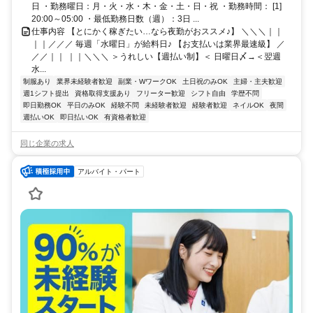
日 ・勤務曜日：月・火・水・木・金・土・日・祝 ・勤務時間： [1]
20:00～05:00 ・最低勤務日数（週）：3日 ...
仕事内容 【とにかく稼ぎたい…なら夜勤がおススメ♪】 ＼＼＼｜｜
｜｜／／／ 毎週「水曜日」が給料日♪ 【お支払いは業界最速級】 ／
／／｜｜ ｜｜＼＼＼ ＞うれしい【週払い制】＜ 日曜日〆→＜翌週
水...
制服あり
業界未経験者歓迎
副業・WワークOK
土日祝のみOK
主婦・主夫歓迎
週1シフト提出
資格取得支援あり
フリーター歓迎
シフト自由
学歴不問
即日勤務OK
平日のみOK
経験不問
未経験者歓迎
経験者歓迎
ネイルOK
夜間
週払いOK
即日払いOK
有資格者歓迎
同じ企業の求人
アルバイト・パート