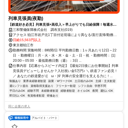
列車見張員(夜勤)
【鉄道好き必見】列車見張×高収入＞早上がりでも日給保障！毎週水曜
が給料日！日払いもOK！
三和警備保障株式会社 調布支社(019)
アクセス 狛江市岩戸北1丁目付近現場により異なる/直行直帰/勤務地
相談可■電話面接■来社不要
日給15,563円以上
東京都狛江市
勤務時間 実働時間：8時間/日 平均勤務日数：1ヶ月あたり12日～22
日 ・勤務曜日：月・火・水・木・金・土・日・祝 ・勤務時間： [1]
20:00～05:00 ・最低勤務日数（週）：3日 ...
仕事内容 【応募からスピード内定】【最短2日後にお仕事開始】列車
見張員デビューしませんか？入社祝い金5万円♪ ＼ 鉄道ファン必見！
／ あなたの鉄道愛が ((ゝω・)9’ 列車の安全運行を支える力に！...
制服あり
業界未経験者歓迎
副業・WワークOK
土日祝のみOK
主婦・主夫歓迎
週1シフト提出
資格取得支援あり
フリーター歓迎
シフト自由
学歴不問
平日のみOK
経験不問
未経験者歓迎
経験者歓迎
ネイルOK
夜間
週払いOK
即日払いOK
有資格者歓迎
研修あり
同じ企業の求人
アルバイト・パート