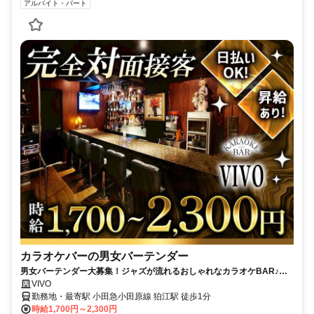
アルバイト・パート
カラオケバーの男女バーテンダー
男女バーテンダー大募集！ジャズが流れるおしゃれなカラオケBAR♪私
服で勤務OK/楽しく働ける環境/良客層
VIVO
勤務地・最寄駅 小田急小田原線 狛江駅 徒歩1分
時給1,700円～2,300円