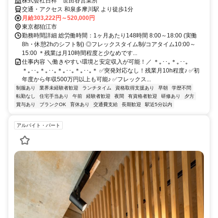
株式会社日祥 世田谷営業所
交通・アクセス 和泉多摩川駅 より徒歩1分
月給303,222円～520,000円
東京都狛江市
勤務時間詳細 総労働時間：1ヶ月あたり148時間 8:00～18:00 (実働
8h・休憩2hのシフト制) ◎フレックスタイム制/コアタイム10:00～
15:00 ＊残業は月10時間程度と少なめです...
仕事内容 ＼働きやすい環境と安定収入が可能！／ ＊｡･･｡＊｡･･｡
＊｡･･｡＊｡･･｡＊｡･･｡＊｡･･｡＊ ✅突発対応なし！残業月10h程度♪ ✅初
年度から年収500万円以上も可能♪ ✅フレックス...
制服あり
業界未経験者歓迎
ランチタイム
資格取得支援あり
早朝
学歴不問
転勤なし
住宅手当あり
午前
経験者歓迎
夜間
有資格者歓迎
研修あり
夕方
賞与あり
ブランクOK
育休あり
交通費支給
長期歓迎
駅近5分以内
アルバイト・パート