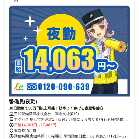
警備員(夜勤)
30日勤務で50万円以上可能！効率よく稼げる夜勤警備◎
三和警備保障株式会社 調布支社(019)
アクセス 狛江市岩戸北1丁目付近現場により異なる/直行直帰/勤務地
相談可■電話面接■来社不要
日給14,063円～17,463円
東京都狛江市
勤務時間 実働時間：8時間/日 平均勤務日数：1ヶ月あたり12日～22