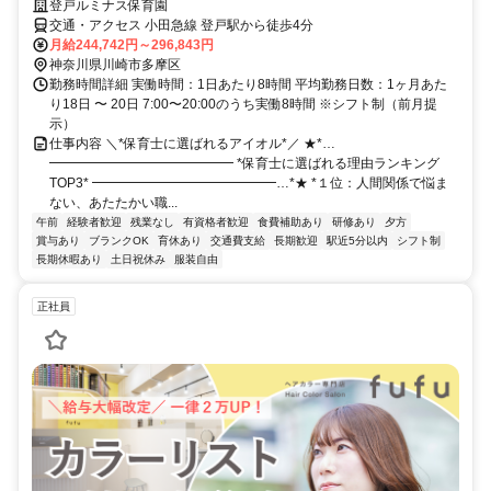
登戸ルミナス保育園
交通・アクセス 小田急線 登戸駅から徒歩4分
月給244,742円～296,843円
神奈川県川崎市多摩区
勤務時間詳細 実働時間：1日あたり8時間 平均勤務日数：1ヶ月あた
り18日 〜 20日 7:00〜20:00のうち実働8時間 ※シフト制（前月提
示）
仕事内容 ＼*保育士に選ばれるアイオル*／ ★*…
━━━━━━━━━━━━━━ *保育士に選ばれる理由ランキング
TOP3* ━━━━━━━━━━━━━━…*★ *１位：人間関係で悩ま
ない、あたたかい職...
午前
経験者歓迎
残業なし
有資格者歓迎
食費補助あり
研修あり
夕方
賞与あり
ブランクOK
育休あり
交通費支給
長期歓迎
駅近5分以内
シフト制
長期休暇あり
土日祝休み
服装自由
正社員