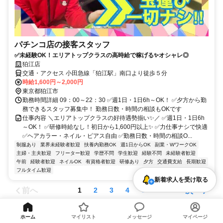
パチンコ店の接客スタッフ
✅未経験OK！エリアトップクラスの高時給で稼げる✨オシャレ◎
狛江店
交通・アクセス 小田急線「狛江駅」南口より徒歩５分
時給1,600円～2,000円
東京都狛江市
勤務時間詳細 09：00～22：30 ✅週1日・1日6h～OK！ ✅夕方から勤
務できるスタッフ募集中！ 勤務日数・時間の相談もOKです
仕事内容 ＼エリアトップクラスの好待遇勢揃い✨／ ✅週1日・1日6h
～OK！ ✅研修時給なし！初日から1,600円以上✨ ✅力仕事ナシで快適
✅ヘアカラー・ネイル・ピアス自由 ✅勤務日数・時間の相談O...
制服あり
業界未経験者歓迎
扶養内勤務OK
週1日からOK
副業・WワークOK
主婦・主夫歓迎
フリーター歓迎
学歴不問
学生歓迎
経験不問
未経験者歓迎
午前
経験者歓迎
ネイルOK
有資格者歓迎
研修あり
夕方
交通費支給
長期歓迎
フルタイム歓迎
新着求人を受け取る
前へ
次へ
1
2
3
4
5
この条件の新着求人を受け取る
ホーム
マイリスト
メッセージ
マイページ