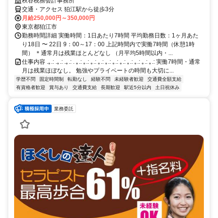
秋谷税務会計事務所
交通・アクセス 狛江駅から徒歩3分
月給250,000円～350,000円
東京都狛江市
勤務時間詳細 実働時間：1日あたり7時間 平均勤務日数：1ヶ月あた
り18日 〜 22日 9：00～17：00 上記時間内で実働7時間（休憩1時
間） ＊通常月は残業ほとんどなし （月平均5時間以内・...
仕事内容 .｡.: .｡.: .｡.: . ｡.: ｡.: ｡.: ｡.: ｡.: ｡.: ｡.: ｡.: ｡.: ｡.: ｡.: 実働7時間・通常
月は残業ほぼなし。 勉強やプライベートの時間も大切に...
学歴不問
固定時間制
転勤なし
経験不問
未経験者歓迎
交通費全額支給
有資格者歓迎
賞与あり
交通費支給
長期歓迎
駅近5分以内
土日祝休み
業務委託