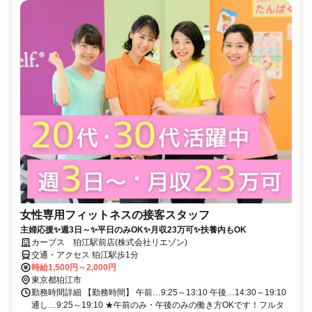
女性専用フィットネスの接客スタッフ
主婦応援✨週3日～✨平日のみOK✨月収23万可✨扶養内もOK
カーブス 狛江駅前店(株式会社リエゾン)
交通・アクセス 狛江駅歩1分
時給1,500円～2,000円
東京都狛江市
勤務時間詳細 【勤務時間】 午前…9:25～13:10 午後…14:30～19:10
通し…9:25～19:10 ★午前のみ・午後のみの働き方OKです！フルタ