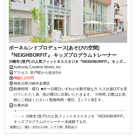
ボーネルンドプロデュース[あそびの空間]
『NEIGHBORFIT』 キッズプログラムトレーナー
川崎市 [登戸] の人気フィットネススタジオ『NEIGHBORFIT』 キッズプ
ログラムのトレーナー未経験でもOK！ボーネルンドプロデュース[あそ
Authority Creative Works, Inc.
びの空間]の担当をお願いします♪
アクセス: 登戸駅から徒歩5分
時給1,230円
神奈川県川崎市多摩区
勤務時間・曜日: ■水〜日曜日いずれか出勤可能な方 ※入社後OJTを受
けていただく為、他の曜日に出勤いただきます。 ※時間､日数はお気
軽にご相談ください♪ 勤務時間・曜日: 【シフト制】9:...
仕事内容:
＋‥‥‥‥‥‥‥‥‥‥‥‥‥‥‥‥‥‥‥‥‥‥‥‥‥‥‥‥‥‥
‥‥＋ 川崎市 [登戸] の人気フィットネススタジオ『NEIGHBORFIT』
キッズプログラムのトレーナー未経験でもO...
残業なし
週2・3日からOK
シフト制
昇給あり