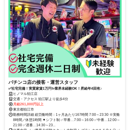
パチンコ店の接客・運営スタッフ
✅社宅完備！実質家賃1万円✨業界未経験OK！昇給年4回有♪
ヒノマル狛江店
交通・アクセス 狛江駅より徒歩4分
月給261,000円以上
東京都狛江市
勤務時間詳細 総労働時間：1ヶ月あたり167時間 7:00～23:30 ※実働
8時間／休憩1時間 ▼シフト制 ✅早番…7:00～16:00 ✅中番…12:00～
21:00 ✅遅番…14:30～23...