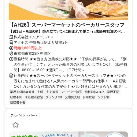
【AH26】スーパーマーケットのベーカリースタッフ
【週3日～相談OK】焼き立てパンに囲まれて働こう♪未経験歓迎のベー
カリースタッフ★高時給1600円
株式会社エムアールエス
アクセス 中野坂上駅より徒歩2分
時給1,600円以上
東京都東京23区中野区
勤務時間 ★★働き方は柔軟に対応★★ 「子供の行事があって」 「別
の仕事が忙しくて」 といった働き方の相談はいつでもOK！ 【勤務時
間】 08:00～16:00 ★週3日～、1日7時間～
仕事内容 ★★スーパーマーケットのベーカリースタッフ★★ パンの
香りに包まれて働ける♪ 人気のベーカリー部門のお仕事！！ ●未経験
OK！カンタンな作業のみで安心！ ●パン好きにはたまらない環境！...
業界未経験者歓迎
主婦・主夫歓迎
フリーター歓迎
給料前払いOK
学歴不問
経験不問
未経験者歓迎
ブランクOK
交通費支給
長期歓迎
シフト制
履歴書不要
アルバイト・パート