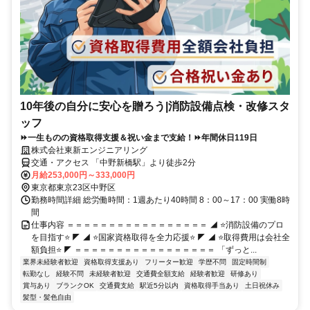
10年後の自分に安心を贈ろう|消防設備点検・改修スタ
ッフ
⏩一生ものの資格取得支援＆祝い金まで支給！⏩年間休日119日
株式会社東新エンジニアリング
交通・アクセス 「中野新橋駅」より徒歩2分
月給253,000円～333,000円
東京都東京23区中野区
勤務時間詳細 総労働時間：1週あたり40時間 8：00～17：00 実働8時
間
仕事内容 ＝＝＝＝＝＝＝＝＝＝＝＝＝＝＝＝＝ ◢ ⭐消防設備のプロ
を目指す⭐ ◤ ◢ ⭐国家資格取得を全力応援⭐ ◤ ◢ ⭐取得費用は会社全
額負担⭐ ◤ ＝＝＝＝＝＝＝＝＝＝＝＝＝＝＝＝＝ 「ずっと...
業界未経験者歓迎
資格取得支援あり
フリーター歓迎
学歴不問
固定時間制
転勤なし
経験不問
未経験者歓迎
交通費全額支給
経験者歓迎
研修あり
賞与あり
ブランクOK
交通費支給
駅近5分以内
資格取得手当あり
土日祝休み
髪型・髪色自由