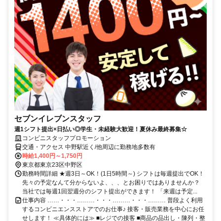
セブンイレブンスタッフ
週1シフト提出×日払い◎学生・未経験大歓迎！夏休み最終募集☆
コンビニスタッフプロモーション
交通・アクセス 中野駅近く/他周辺に勤務地多数有
時給1,400円～1,750円
東京都東京23区中野区
勤務時間詳細 ★週3日～OK！(1日5時間～) シフトは毎週提出でOK！
先々の予定なんて分からないよ、、、とお困りではありませんか？
当社では毎週1回翌週分のシフト提出ができます！ 「来週は予定...
仕事内容 ……・・・………・・・………・・・……… 普段よく利用
するコンビニエンスストアでのお仕事♪ 接客・販売業務を中心にお任
せします！ ≪具体的には≫ ■レジでの接客 ■商品の品出し・陳列・整