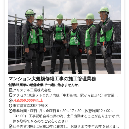
マンション大規模修繕工事の施工管理業務
創業85周年の老舗企業で一緒に働きませんか。
クリステル工業株式会社
アクセス: 東京メトロ丸ノ内線「中野新橋」駅から徒歩4分 ※営業先
月給350,000円以上
は首都圏です ※現場常駐期間は直行直帰が可能です
東京都東京23区中野区
勤務時間・曜日: 月～金曜日 8：30～17：30（休憩時間12：00～
13：00） 工事説明会等出席の為、土日出勤することがありますが 代
休を取得できるのでご安心ください！
仕事内容: 弊社は昭和16年に創業し、お陰さまで本年83年を迎えまし