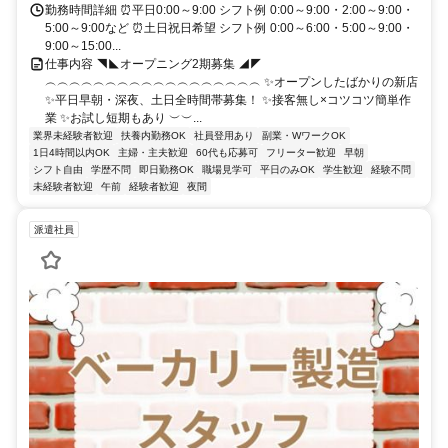
勤務時間詳細 ⏰平日0:00～9:00 シフト例 0:00～9:00・2:00～9:00・
5:00～9:00など ⏰土日祝日希望 シフト例 0:00～6:00・5:00～9:00・
9:00～15:00...
仕事内容 ◥◣オープニング2期募集 ◢◤
︵︵︵︵︵︵︵︵︵︵︵︵︵︵︵︵︵︵ ✨オープンしたばかりの新店
✨平日早朝・深夜、土日全時間帯募集！ ✨接客無し×コツコツ簡単作
業 ✨お試し短期もあり ︶︶...
業界未経験者歓迎
扶養内勤務OK
社員登用あり
副業・WワークOK
1日4時間以内OK
主婦・主夫歓迎
60代も応募可
フリーター歓迎
早朝
シフト自由
学歴不問
即日勤務OK
職場見学可
平日のみOK
学生歓迎
経験不問
未経験者歓迎
午前
経験者歓迎
夜間
派遣社員