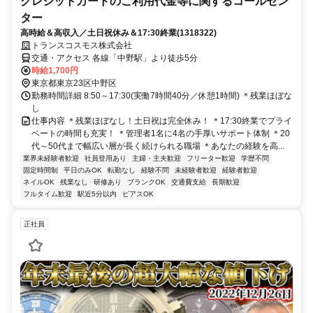
クレジットカードのご利用代金等に関するコールセン
ター
高時給＆高収入／土日祝休み＆17:30終業(1318322)
トランスコスモス株式会社
交通・アクセス 各線「中野駅」より徒歩5分
時給1,700円
東京都東京23区中野区
勤務時間詳細 8:50～17:30(実働7時間40分／休憩1時間) ＊残業ほぼな
し
仕事内容 ＊残業ほぼなし！土日祝は完全休み！ ＊17:30終業でプライ
ベートの時間も充実！ ＊管理者1名に4名の手厚いサポート体制 ＊20
代～50代まで幅広い層が長く続けられる職場 ＊あなたの経験を高...
業界未経験者歓迎
社員登用あり
主婦・主夫歓迎
フリーター歓迎
学歴不問
固定時間制
平日のみOK
転勤なし
経験不問
未経験者歓迎
経験者歓迎
ネイルOK
残業なし
研修あり
ブランクOK
交通費支給
長期歓迎
フルタイム歓迎
駅近5分以内
ピアスOK
正社員