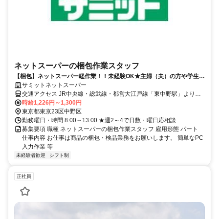
ネットスーパーの梱包作業スタッフ
【梱包】ネットスーパー軽作業！！未経験OK★主婦（夫）の方や学生さ
ん・フリーターさんなど活躍中！
サミットネットスーパー
交通アクセス JR中央線・総武線・都営大江戸線「東中野駅」より徒
歩3分
時給1,226円～1,300円
東京都東京23区中野区
勤務曜日・時間 8:00～13:00 ★週2～4で日数・曜日応相談
募集要項 職種 ネットスーパーの梱包作業スタッフ 雇用形態 パート
仕事内容 お仕事は商品の梱包・検品業務をお願いします。 簡単なPC
入力作業 等
未経験者歓迎
シフト制
正社員