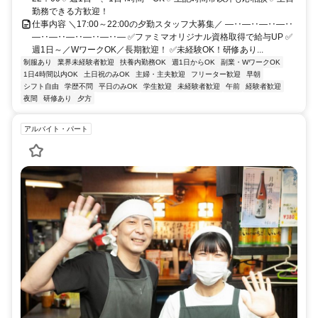
勤務できる方歓迎！
仕事内容 ＼17:00～22:00の夕勤スタッフ大募集／ ―‥―‥―‥―‥
―‥―‥―‥―‥―‥― ✅ファミマオリジナル資格取得で給与UP ✅
週1日～／WワークOK／長期歓迎！ ✅未経験OK！研修あり...
制服あり
業界未経験者歓迎
扶養内勤務OK
週1日からOK
副業・WワークOK
1日4時間以内OK
土日祝のみOK
主婦・主夫歓迎
フリーター歓迎
早朝
シフト自由
学歴不問
平日のみOK
学生歓迎
未経験者歓迎
午前
経験者歓迎
夜間
研修あり
夕方
アルバイト・パート