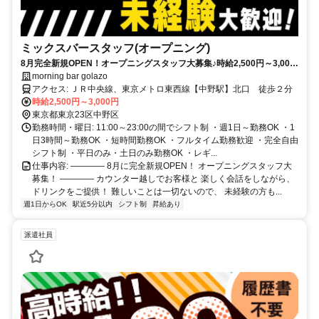
ミックスバースタッフ(オープニング)
8月完全新規OPEN！オープニングスタッフ大募集♪時給2,500円～3,000
円＆全額日払いOK！週1日・1日3時間～勤務OK◎
morning bar golazo
アクセス: ＪＲ中央線、東京メトロ東西線【中野駅】北口 徒歩２分
時給2,500円～3,000円
東京都東京23区中野区
勤務時間・曜日: 11:00～23:00の間でシフト制 ・週1日～勤務OK ・1
日3時間～勤務OK ・短時間勤務OK ・フルタイム勤務歓迎 ・完全自由
シフト制 ・平日のみ・土日のみ勤務OK ・レギ...
仕事内容: ―――― 8月に完全新規OPEN！ オープニングスタッフ大
募集！ ―――― カウンター越しでお客様と 楽しく会話をしながら、
ドリンクをご提供！ 難しいことは一切ないので、 未経験の方も...
週1日からOK
駅近5分以内
シフト制
昇給あり
派遣社員