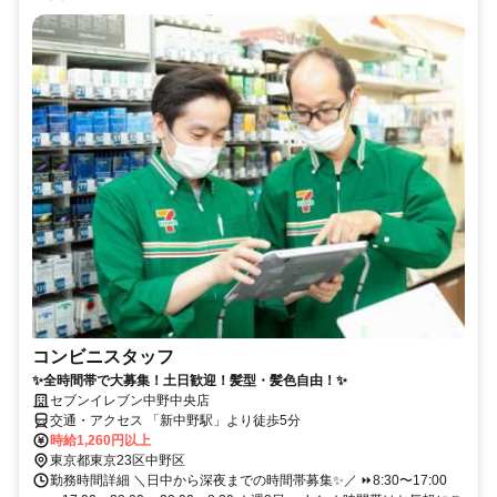
コンビニスタッフ
✨全時間帯で大募集！土日歓迎！髪型・髪色自由！✨
セブンイレブン中野中央店
交通・アクセス 「新中野駅」より徒歩5分
時給1,260円以上
東京都東京23区中野区
勤務時間詳細 ＼日中から深夜までの時間帯募集✨／ ⏩8:30〜17:00