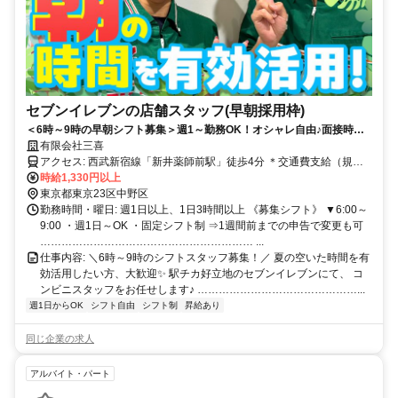
セブンイレブンの店舗スタッフ(早朝採用枠)
＜6時～9時の早朝シフト募集＞週1～勤務OK！オシャレ自由♪面接時の
履歴書不要◎「新井薬師前駅」徒歩4分！
有限会社三喜
アクセス: 西武新宿線「新井薬師前駅」徒歩4分 ＊交通費支給（規定
あり）
時給1,330円以上
東京都東京23区中野区
勤務時間・曜日: 週1日以上、1日3時間以上 《募集シフト》 ▼​6:00～
9:00 ・週1日～OK ・固定シフト制 ⇒1週間前までの申告で変更も可
…………………………………………………… ...
仕事内容: ＼6時～9時のシフトスタッフ募集！／ 夏の空いた時間を有
効活用したい方、大歓迎✨ 駅チカ好立地のセブンイレブンにて、 コ
ンビニスタッフをお任せします♪ ………………………………………...
週1日からOK
シフト自由
シフト制
昇給あり
同じ企業の求人
アルバイト・パート