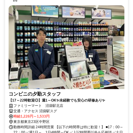
コンビニの夕勤スタッフ
【17～22時歓迎◎】週1～OK✨未経験でも安心の研修あり✨
ファミリーマート 沼袋駅北店
交通・アクセス 沼袋駅スグ
時給1,226円～1,533円
東京都東京23区中野区
勤務時間詳細 24時間営業 【以下の時間帯は特に歓迎！】 ■17：00～
22：00 ✅週1日～、1日4時間～OK ✅上記時間帯以外も応相談 ✅土日