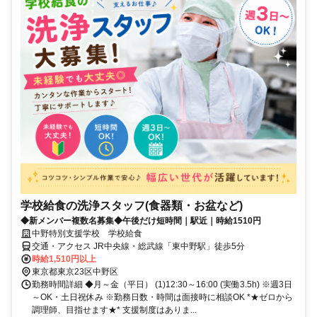
学校給食の洗浄スタッフ(食器類・お盆など)
◆新メンバー複数名募集◆午後だけ短時間｜駅近｜時給1510円
中野特別支援学校 学校給食
交通・アクセス JR中央線・総武線「東中野駅」徒歩5分
時給1,510円以上
東京都東京23区中野区
勤務時間詳細 ◆月～金（平日） (1)12:30～16:00 (実働3.5h) ※週3日
～OK・土日祝休み ※勤務日数・時間は面接時に相談OK *★ゼロから
調理師、目指せます★* 支援制度はありま...