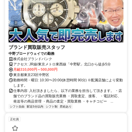
ブランド買取販売スタッフ
中野ブロードウェイでの勤務
株式会社ブランドバンク
アクセス: JR線/東京メトロ東西線「中野駅」北口から徒歩5分
月給310,000円～500,000円
東京都東京23区中野区
勤務時間・曜日: 10:30〜20:00(休憩時間 90分) ※配属店舗により変動
します。
仕事内容: 入社頂きましたら、以下の業務を担当して頂きます。 ・店
舗でのブランド品の買取販売業務 ・買取査定、接客、 ・電話対応、
発送等の商品管理 ・商品の査定・買取業務 ・キャチコピー ...
シフト自由
駅近5分以内
シフト制
昇給あり
正社員