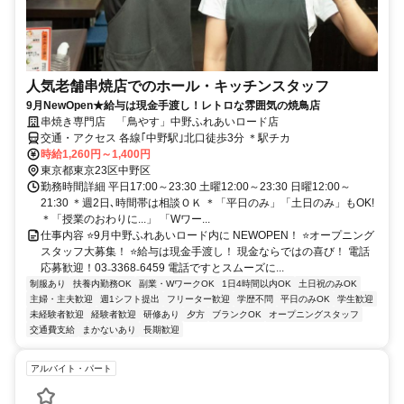
人気老舗串焼店でのホール・キッチンスタッフ
9月NewOpen★給与は現金手渡し！レトロな雰囲気の焼鳥店
串焼き専門店 「鳥やす」中野ふれあいロード店
交通・アクセス 各線｢中野駅｣北口徒歩3分 ＊駅チカ
時給1,260円～1,400円
東京都東京23区中野区
勤務時間詳細 平日17:00～23:30 土曜12:00～23:30 日曜12:00～
21:30 ＊週2日､時間帯は相談ＯＫ ＊「平日のみ」「土日のみ」もOK!
＊「授業のおわりに...」 「Wワー...
仕事内容 ⭐9月中野ふれあいロード内に NEWOPEN！ ⭐オープニング
スタッフ大募集！ ⭐給与は現金手渡し！ 現金ならではの喜び！ 電話
応募歓迎！03₋3368₋6459 電話ですとスムーズに...
制服あり
扶養内勤務OK
副業・WワークOK
1日4時間以内OK
土日祝のみOK
主婦・主夫歓迎
週1シフト提出
フリーター歓迎
学歴不問
平日のみOK
学生歓迎
未経験者歓迎
経験者歓迎
研修あり
夕方
ブランクOK
オープニングスタッフ
交通費支給
まかないあり
長期歓迎
アルバイト・パート