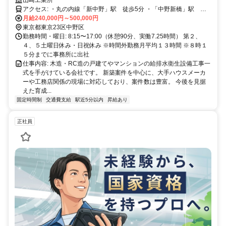
アクセス: ・丸の内線「新中野」駅 徒歩5分 ・「中野新橋」駅 徒
月給240,000円～500,000円
歩6分 ※自転車・バイク通勤可
東京都東京23区中野区
勤務時間・曜日: 8:15〜17:00（休憩90分、実働7.25時間） 第２、
４、５土曜日休み・日祝休み ※時間外勤務月平均１３時間 ※８時１
５分までに事務所に出社
仕事内容: 木造・RC造の戸建てやマンションの給排水衛生設備工事一
式を手がけている会社です。 新築案件を中心に、大手ハウスメーカ
ーや工務店関係の現場に対応しており、案件数は豊富。 今後を見据
えた育成...
固定時間制
交通費支給
駅近5分以内
昇給あり
正社員