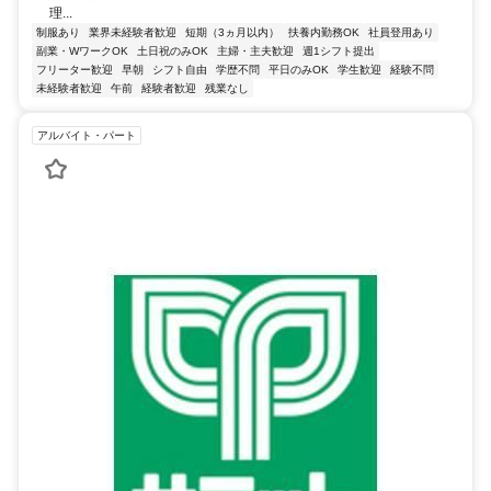
理...
制服あり
業界未経験者歓迎
短期（3ヵ月以内）
扶養内勤務OK
社員登用あり
副業・WワークOK
土日祝のみOK
主婦・主夫歓迎
週1シフト提出
フリーター歓迎
早朝
シフト自由
学歴不問
平日のみOK
学生歓迎
経験不問
未経験者歓迎
午前
経験者歓迎
残業なし
アルバイト・パート