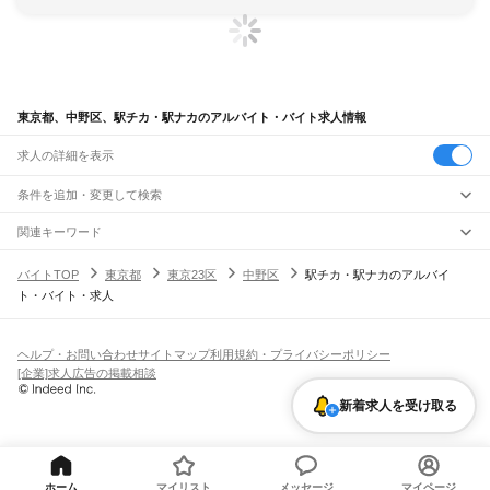
東京都、中野区、駅チカ・駅ナカのアルバイト・バイト求人情報
求人の詳細を表示
条件を追加・変更して検索
市区町村を追加・変更
関連キーワード
完全在宅ワーク 全国
シール貼り 在宅
現在地周辺
ガチャガチャ
犬カフェ
東京都
駅を追加・変更
バイトTOP
東京都
東京23区
中野区
駅チカ・駅ナカのアルバイ
東京都
すべて
ト・バイト・求人
東京23区
すべて
職種を追加・変更
JR東海道本線(東京～熱海)
千代田区
中央区
港区
新宿区
文京区
台東区
墨田区
江東区
品川区
目黒区
大田区
東京駅
新橋駅
品川駅
飲食・フードサービス
世田谷区
渋谷区
中野区
杉並区
豊島区
北区
荒川区
板橋区
練馬区
足立区
葛飾区
特徴を追加・変更
飲食・フードサービス
江戸川区
すべて
ヘルプ・お問い合わせ
サイトマップ
利用規約・プライバシーポリシー
JR山手線
ホールスタッフ
キッチンスタッフ
皿洗い・洗い場
精肉・鮮魚加工
給食調理
人気
[企業]求人広告の掲載相談
大崎駅
五反田駅
目黒駅
恵比寿駅
渋谷駅
原宿駅
代々木駅
新宿駅
新大久保駅
八王子市
立川市
武蔵野市
三鷹市
青梅市
府中市
昭島市
調布市
町田市
小金井市
雇用形態を追加・変更
パン屋（ベーカリー）
フードカウンター販売員
バー（BAR）・バーテンダー
日払いOK
高校生歓迎
学生歓迎
深夜の仕事
髪型・髪色自由
ひげOK
ネイルOK
高田馬場駅
目白駅
池袋駅
大塚駅
巣鴨駅
駒込駅
田端駅
西日暮里駅
日暮里駅
鶯谷駅
小平市
日野市
東村山市
国分寺市
国立市
福生市
狛江市
東大和市
清瀬市
新着求人を受け取る
飲食店補助（開店・閉店準備）
飲食店（店長・マネージャー）
ピアスOK
アルバイト・パート
履歴書不要
オープニングスタッフ
留学生・外国人活躍中
上野駅
御徒町駅
秋葉原駅
神田駅
東京駅
有楽町駅
新橋駅
浜松町駅
田町駅
東久留米市
武蔵村山市
多摩市
稲城市
羽村市
あきる野市
西東京市
大島町
利島村
都道府県を変更
営業・販売
勤務期間
正社員
高輪ゲートウェイ駅
品川駅
新島村
神津島村
三宅村
御蔵島村
八丈町
青ヶ島村
小笠原村
西多摩郡
営業・販売
すべて
短期
契約社員
単発・1日OK
長期
期間限定（春夏冬休み等）
JR南武線
営業
テレフォンアポインター（テレアポ）
ルートセールス
コンビニ
シフト
派遣社員
矢野口駅
稲城長沼駅
南多摩駅
府中本町駅
分倍河原駅
西府駅
谷保駅
矢川駅
西国立駅
フードカウンター販売員
アパレル
家電量販店・携帯販売（携帯ショップ）
土日祝のみOK
業務委託
平日のみOK
週1日からOK
週2・3日からOK
週4日以上OK
ホーム
マイリスト
メッセージ
マイページ