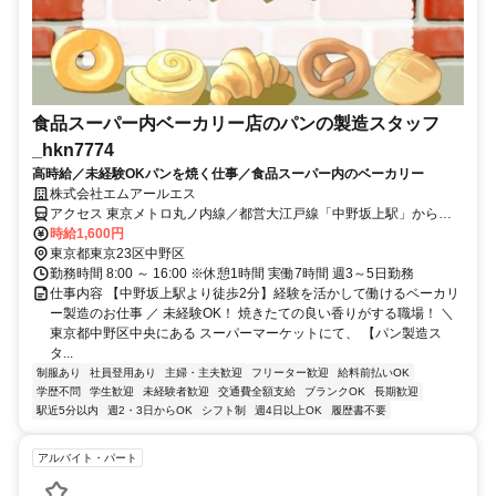
食品スーパー内ベーカリー店のパンの製造スタッフ
_hkn7774
高時給／未経験OKパンを焼く仕事／食品スーパー内のベーカリー
株式会社エムアールエス
アクセス 東京メトロ丸ノ内線／都営大江戸線「中野坂上駅」から徒
歩2分
時給1,600円
東京都東京23区中野区
勤務時間 8:00 ～ 16:00 ※休憩1時間 実働7時間 週3～5日勤務
仕事内容 【中野坂上駅より徒歩2分】経験を活かして働けるベーカリ
ー製造のお仕事 ／ 未経験OK！ 焼きたての良い香りがする職場！ ＼
東京都中野区中央にある スーパーマーケットにて、 【パン製造ス
タ...
制服あり
社員登用あり
主婦・主夫歓迎
フリーター歓迎
給料前払いOK
学歴不問
学生歓迎
未経験者歓迎
交通費全額支給
ブランクOK
長期歓迎
駅近5分以内
週2・3日からOK
シフト制
週4日以上OK
履歴書不要
アルバイト・パート