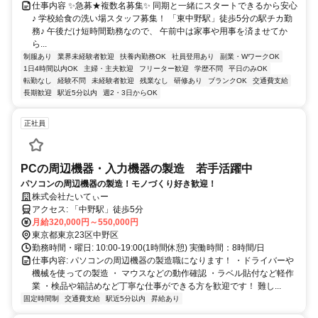
仕事内容 ✨急募★複数名募集✨ 同期と一緒にスタートできるから安心
♪ 学校給食の洗い場スタッフ募集！ 「東中野駅」徒歩5分の駅チカ勤
務♪ 午後だけ短時間勤務なので、 午前中は家事や用事を済ませてか
ら...
制服あり
業界未経験者歓迎
扶養内勤務OK
社員登用あり
副業・WワークOK
1日4時間以内OK
主婦・主夫歓迎
フリーター歓迎
学歴不問
平日のみOK
転勤なし
経験不問
未経験者歓迎
残業なし
研修あり
ブランクOK
交通費支給
長期歓迎
駅近5分以内
週2・3日からOK
正社員
PCの周辺機器・入力機器の製造 若手活躍中
パソコンの周辺機器の製造！モノづくり好き歓迎！
株式会社たいてぃー
アクセス: 「中野駅」徒歩5分
月給320,000円～550,000円
東京都東京23区中野区
勤務時間・曜日: 10:00-19:00(1時間休憩) 実働時間：8時間/日
仕事内容: パソコンの周辺機器の製造職になります！ ・ドライバーや
機械を使っての製造 ・ マウスなどの動作確認 ・ラベル貼付など軽作
業 ・検品や箱詰めなど丁寧な仕事ができる方を歓迎です！ 難し...
固定時間制
交通費支給
駅近5分以内
昇給あり