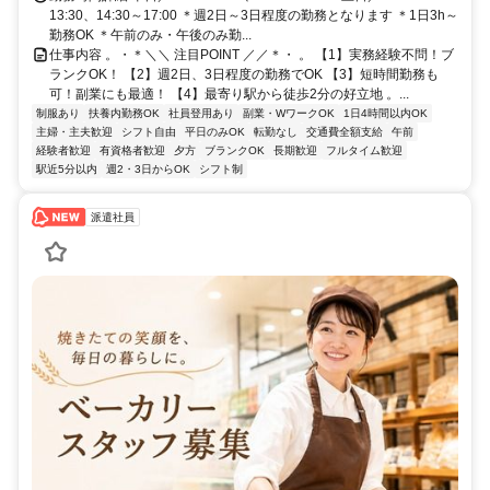
13:30、14:30～17:00 ＊週2日～3日程度の勤務となります ＊1日3h～
勤務OK ＊午前のみ・午後のみ勤...
仕事内容 。・＊＼＼ 注目POINT ／／＊・ 。 【1】実務経験不問！ブ
ランクOK！ 【2】週2日、3日程度の勤務でOK 【3】短時間勤務も
可！副業にも最適！ 【4】最寄り駅から徒歩2分の好立地 。...
制服あり
扶養内勤務OK
社員登用あり
副業・WワークOK
1日4時間以内OK
主婦・主夫歓迎
シフト自由
平日のみOK
転勤なし
交通費全額支給
午前
経験者歓迎
有資格者歓迎
夕方
ブランクOK
長期歓迎
フルタイム歓迎
駅近5分以内
週2・3日からOK
シフト制
派遣社員