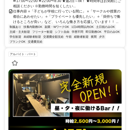
⏩17:00〜22:00 ⏩22:00〜8:30 ★週2日～ok！ ★時間帯はお気軽にご
相談ください ※勤務時間を短くしたい...
仕事内容 ⭐️「子どもが学校に行っている間に」 ⭐「サークルや授業の
都合にあわせたい」 ⭐「プライベートも優先したい」 ⭐「掛持ちで働
けるところが良い」など、 いろんな働き方を応援しています！！ ...
制服あり
扶養内勤務OK
副業・WワークOK
1日4時間以内OK
土日祝のみOK
主婦・主夫歓迎
フリーター歓迎
シフト自由
学歴不問
即日勤務OK
平日のみOK
学生歓迎
未経験者歓迎
交通費全額支給
午前
経験者歓迎
夜間
夕方
ブランクOK
交通費支給
アルバイト・パート