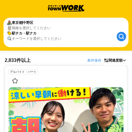
東京都
中野区
職種を選択してください
駅チカ・駅ナカ
キーワードを選択してください
2,833件以上
条件保存
関連度順
アルバイト・パート