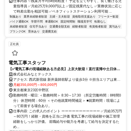
仕事内容 ✨残業月平均5時間程度！ 予定を立てやすく、長く働ける児
童指導員 ✅月給25万9,000円以上 ✅固定残業代なし ✅業務状況に応じ
て時差出勤を相談可能 ✅ベネフィットステーション利用可能 ...
制服あり
業界未経験者歓迎
主婦・主夫歓迎
資格取得支援あり
フリーター歓迎
バイク通勤OK
学歴不問
車通勤OK
固定時間制
職場見学可
転勤なし
未経験者歓迎
住宅手当あり
交通費全額支給
経験者歓迎
有資格者歓迎
賞与あり
ブランクOK
育休あり
交通費支給
正社員
電気工事スタッフ
【✅電気工事の現場経験ある方必見】上京大歓迎！直行直帰や土日休み
でプライベートも充実！
株式会社みなとテックス
アクセス: 西武新宿線 新井薬師前駅より徒歩3分 ※担当エリアは東京･
神奈川･埼玉･千葉が中心｡ 基本的には通える範囲での案件がほとんど
月給350,000円～800,000円
です｡ 状況によっては直行直帰も可能(電車通勤を予定)
東京都東京23区中野区
勤務時間・曜日: ＜勤務時間＞ 8:30～17:30 （所定労働時間：8時間0
分） 休憩時間：60分 ＜その他就業時間補足＞ ■就業時間：現場によ
って前後する場合あり。
仕事内容: この求人のポイント ーーーーーーーーーーー ✅月給35万円
～80万円！経験・資格を正当に評価 電気工事の現場経験や施工管理
経験をしっかり評価。 前職給与や能力を考慮して給与を決定するた
め...