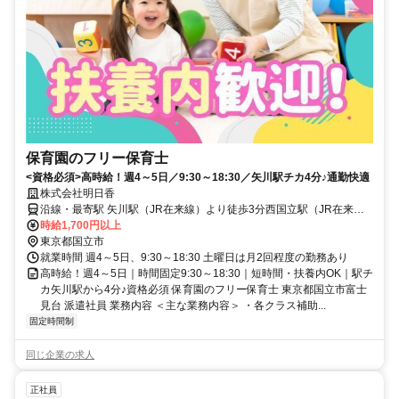
保育園のフリー保育士
<資格必須>高時給！週4～5日／9:30～18:30／矢川駅チカ4分♪通勤快適
株式会社明日香
沿線・最寄駅 矢川駅（JR在来線）より徒歩3分西国立駅（JR在来
線）より徒歩17分谷保駅（JR在来線）より徒歩21分
時給1,700円以上
東京都国立市
就業時間 週4～5日、9:30～18:30 土曜日は月2回程度の勤務あり
高時給！週4～5日｜時間固定9:30～18:30｜短時間・扶養内OK｜駅チ
カ矢川駅から4分♪資格必須 保育園のフリー保育士 東京都国立市富士
見台 派遣社員 業務内容 ＜主な業務内容＞ ・各クラス補助...
固定時間制
同じ企業の求人
正社員