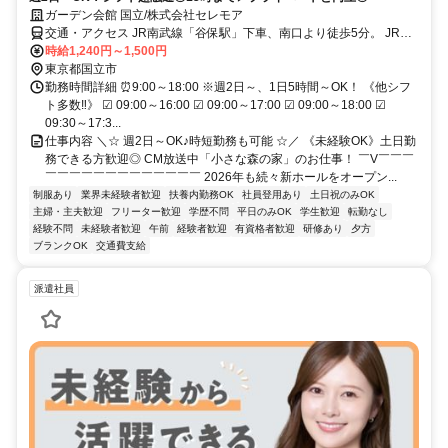
ガーデン会館 国立/株式会社セレモア
交通・アクセス JR南武線「谷保駅」下車、南口より徒歩5分。 JR中
央線「国立駅」南口京王バス3番のりばより「府中駅（谷保駅経
時給1,240円～1,500円
由）」または「聖蹟桜ヶ丘駅」行き「谷保天神」下車。前方左側徒歩
東京都国立市
2分。 京王線「府中駅」北口京王バス3番のりばより「国立駅（谷保
勤務時間詳細 ⏰9:00～18:00 ※週2日～、1日5時間～OK！ 《他シフ
駅経由）」行き、「谷保天神」下車。「谷保天満宮前」交差点左折徒
ト多数‼》 ☑ 09:00～16:00 ☑ 09:00～17:00 ☑ 09:00～18:00 ☑
歩3分。
09:30～17:3...
仕事内容 ＼☆ 週2日～OK♪時短勤務も可能 ☆／ 《未経験OK》土日勤
務できる方歓迎◎ CM放送中「小さな森の家」のお仕事！ ￣V￣￣￣
￣￣￣￣￣￣￣￣￣￣￣￣￣ 2026年も続々新ホールをオープン...
制服あり
業界未経験者歓迎
扶養内勤務OK
社員登用あり
土日祝のみOK
主婦・主夫歓迎
フリーター歓迎
学歴不問
平日のみOK
学生歓迎
転勤なし
経験不問
未経験者歓迎
午前
経験者歓迎
有資格者歓迎
研修あり
夕方
ブランクOK
交通費支給
派遣社員