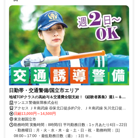
日勤帯・交通警備/国立市エリア
地域TOPクラスの高給与＆交通費全額支給！《経験者募集》週1～＆日
勤帯のみ◎直行直帰可
サンエス警備保障株式会社
アクセス ＪＲ南武線 谷保北口徒歩約7分、ＪＲ南武線 矢川北口徒歩
約12分、ＪＲ中央本線 国立南口徒歩約27分 直行直帰OK＊交通費全
日給13,000円～14,500円
額支給＊立川支社（「立川駅」南口より徒歩3分程度）※支社が複数
東京都国立市
ある為、自宅の最寄りなどお近くの支社での面接OK！
勤務時間 実働時間：8時間/日 平均勤務日数：1ヶ月あたり4日～22日
・勤務曜日：月・火・水・木・金・土・日・祝 ・勤務時間： [1]
08:00～17:00 ・最低勤務日数（週）：1日 ※...