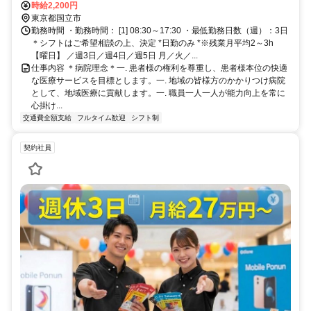
時給2,200円
東京都国立市
勤務時間 ・勤務時間： [1] 08:30～17:30 ・最低勤務日数（週）：3日
＊シフトはご希望相談の上、決定 *日勤のみ *※残業月平均2～3h
【曜日】 ／週3日／週4日／週5日 月／火／...
仕事内容 ＊病院理念＊一. 患者様の権利を尊重し、患者様本位の快適
な医療サービスを目標とします。一. 地域の皆様方のかかりつけ病院
として、地域医療に貢献します。一. 職員一人一人が能力向上を常に
心掛け...
交通費全額支給
フルタイム歓迎
シフト制
契約社員