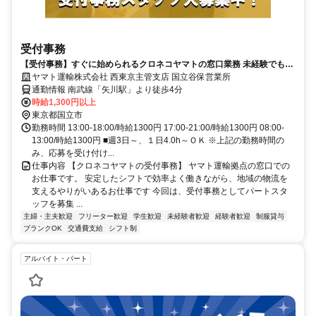
受付事務
【受付事務】すぐに始められるクロネコヤマトの窓口業務 未経験でも安
心 安定勤務で長く働ける【パート募集】
ヤマト運輸株式会社 西東京主管支店 国立谷保営業所
通勤情報 南武線「矢川駅」より徒歩4分
時給1,300円以上
東京都国立市
勤務時間 13:00-18:00/時給1300円 17:00-21:00/時給1300円 08:00-
13:00/時給1300円 ■週3日～、１日4.0h～ＯＫ ※上記の勤務時間の
み、応募を受け付け...
仕事内容 【クロネコヤマトの受付事務】 ヤマト運輸拠点の窓口での
お仕事です。 安定したシフトで効率よく働きながら、地域の物流を
支えるやりがいあるお仕事です 今回は、受付事務としてパートスタ
ッフを募集 ...
主婦・主夫歓迎
フリーター歓迎
学生歓迎
未経験者歓迎
経験者歓迎
制服貸与
ブランクOK
交通費支給
シフト制
アルバイト・パート