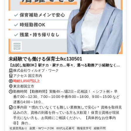
未経験でも働ける保育士/kc130501
【お試し短期OK】駅チカ・家チカ…等々、選べる勤務アリ/経験なくて
も高時給でスタート可能！
株式会社ウィルオブ・ワーク
アクセス 国立市内
時給1,850円以上
東京都国立市
勤務時間 【勤務時間】実働4h～/週2日～応相談！ ＜シフト例＞ 早
番/7:00～12:30、7:00～10:00 中番/9:00～18:00、9:00～15:00 など
遅番/14:00～18:0...
仕事内容 ＊慣れていなくても難しい業務無しで安心♪＊ 資格を取得見
込みの方、資格の到着を待っている方も大歓迎！ 保育士資格が現状
手元にない方も、お気軽にご相談ください。 【具体的なお仕事内
容】 身の...
社員登用あり
副業・WワークOK
60代も応募可
職場見学可
経験不問