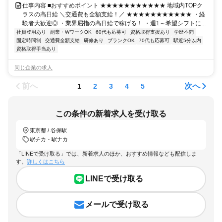
仕事内容 ■おすすめポイント ★★★★★★★★★★★ 地域内TOPク
ラスの高日給 ＼交通費も全額支給！／ ★★★★★★★★★★★ ・経
験者大歓迎◎ ・業界屈指の高日給で稼げる！ ・週1～希望シフトに...
社員登用あり
副業・WワークOK
60代も応募可
資格取得支援あり
学歴不問
固定時間制
交通費全額支給
研修あり
ブランクOK
70代も応募可
駅近5分以内
資格取得手当あり
同じ企業の求人
前へ
次へ
1
2
3
4
5
この条件の新着求人を受け取る
東京都 / 谷保駅
駅チカ・駅ナカ
「LINEで受け取る」では、新着求人のほか、おすすめ情報なども配信しま
す。
詳しくはこちら
LINEで受け取る
メールで受け取る