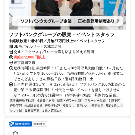
ソフトバンクグループの販売・イベントスタッフ
未経験歓迎！週休3日／月給27万円以上✨イベントスタッフ
SBモバイルサービス株式会社
交通・アクセス お住いの最寄り駅より通える範囲
月給272,000円以上
東京都国立市
勤務時間詳細 実働時間：1日あたり8時間 平均勤務日数：1ヶ月あた
り17日 シフト制 10:00～19:00 （実働8時間／休憩60分） ※ 残業は
ほとんどありません 勤務日数：週4日 勤務日：土...
仕事内容 週休3日で、月収27万円超え！ ソフトバンク100%出資の安
定企業で 大規模採用中！ 仲間と一緒にイベントを盛り上げません
か？ 20～30代の方が活躍中✨ （平均年齢 28歳） 具体的な業務...
業界未経験者歓迎
社員登用あり
副業・WワークOK
フリーター歓迎
学歴不問
経験不問
未経験者歓迎
経験者歓迎
残業なし
賞与あり
長期歓迎
駅近5分以内
シフト制
履歴書不要
友達と応募OK
契約社員