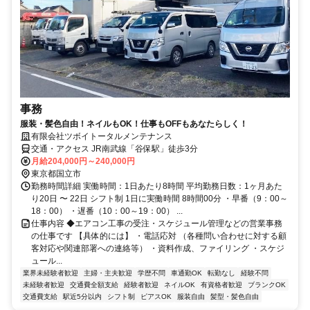
事務
服装・髪色自由！ネイルもOK！仕事もOFFもあなたらしく！
有限会社ツボイトータルメンテナンス
交通・アクセス JR南武線「谷保駅」徒歩3分
月給204,000円～240,000円
東京都国立市
勤務時間詳細 実働時間：1日あたり8時間 平均勤務日数：1ヶ月あた
り20日 〜 22日 シフト制 1日に実働時間 8時間00分 ・早番（9：00～
18：00） ・遅番（10：00～19：00） ...
仕事内容 ◆エアコン工事の受注・スケジュール管理などの営業事務
の仕事です 【具体的には】 ・電話応対 （各種問い合わせに対する顧
客対応や関連部署への連絡等） ・資料作成、ファイリング ・スケジ
ュール...
業界未経験者歓迎
主婦・主夫歓迎
学歴不問
車通勤OK
転勤なし
経験不問
未経験者歓迎
交通費全額支給
経験者歓迎
ネイルOK
有資格者歓迎
ブランクOK
交通費支給
駅近5分以内
シフト制
ピアスOK
服装自由
髪型・髪色自由