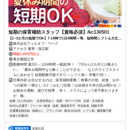
短期の保育補助スタッフ【資格必須】/kc130501
【1~3か月の短期でOK】7-19時で1日4時間～等、短時間シフトも大丈夫
です！【ライフスタイルに合わせて働こう♪】
株式会社ウィルオブ・ワーク
アクセス 最寄：国立駅
時給1,850円以上
東京都国立市
勤務時間 週2日～,1日4時間～相談OK！ 「7月から2カ月だけ働きた
い」 「夏休み期間中なら働くことができる」 …などのライフスタイ
ルに合わせて 短期勤務可能です◎ ＜シフト例＞ 早番/7:00～...
仕事内容 お任せするのは、保育補助業務 ◇食事の介助、給食、おや
つの提供 ◇寝かしつけ ◇おむつ交換 ◇お絵描きや本の読み聞かせ ◇
お散歩や運動、遊び方指導 …等々、クラスによって若干変わります
が、補...
短期（3ヵ月以内）
社員登用あり
副業・WワークOK
主婦・主夫歓迎
60代も応募可
フリーター歓迎
短期
職場見学可
学生歓迎
経験不問
交通費全額支給
残業なし
ブランクOK
駅近5分以内
シフト制
履歴書不要
友達と応募OK
派遣社員