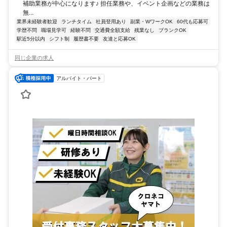
補助業務が中心になります♪ 担任業務や、イベント企画などの業務は
無...
業界未経験者歓迎
ランチタイム
社員登用あり
副業・WワークOK
60代も応募可
学歴不問
職場見学可
経験不問
交通費全額支給
残業なし
ブランクOK
駅近5分以内
シフト制
履歴書不要
友達と応募OK
同じ企業の求人
アルバイト・パート