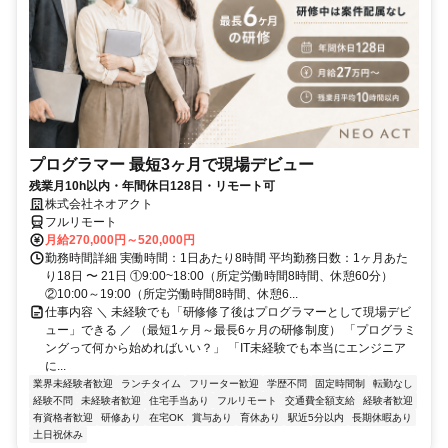
プログラマー 最短3ヶ月で現場デビュー
残業月10h以内・年間休日128日・リモート可
株式会社ネオアクト
フルリモート
月給270,000円～520,000円
勤務時間詳細 実働時間：1日あたり8時間 平均勤務日数：1ヶ月あた
り18日 〜 21日 ①9:00~18:00（所定労働時間8時間、休憩60分）
②10:00～19:00（所定労働時間8時間、休憩6...
仕事内容 ＼ 未経験でも「研修修了後はプログラマーとして現場デビ
ュー」できる ／ （最短1ヶ月～最長6ヶ月の研修制度） 「プログラミ
ングって何から始めればいい？」 「IT未経験でも本当にエンジニア
に...
業界未経験者歓迎
ランチタイム
フリーター歓迎
学歴不問
固定時間制
転勤なし
経験不問
未経験者歓迎
住宅手当あり
フルリモート
交通費全額支給
経験者歓迎
有資格者歓迎
研修あり
在宅OK
賞与あり
育休あり
駅近5分以内
長期休暇あり
土日祝休み