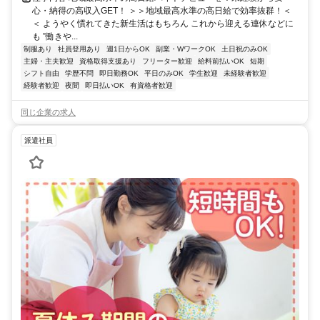
心・納得の高収入GET！ ＞＞地域最高水準の高日給で効率抜群！＜
＜ ようやく慣れてきた新生活はもちろん これから迎える連休などに
も ”働きや...
制服あり
社員登用あり
週1日からOK
副業・WワークOK
土日祝のみOK
主婦・主夫歓迎
資格取得支援あり
フリーター歓迎
給料前払いOK
短期
シフト自由
学歴不問
即日勤務OK
平日のみOK
学生歓迎
未経験者歓迎
経験者歓迎
夜間
即日払いOK
有資格者歓迎
同じ企業の求人
派遣社員