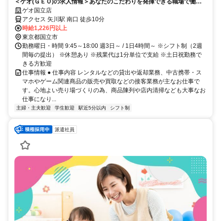
＜ゲオ(ＧＥＯ)の求人情報＞あなたのこだわりを発揮できる職場で働き
ませんか？面接時履歴書不要
ゲオ国立店
アクセス 矢川駅 南口 徒歩10分
時給1,226円以上
東京都国立市
勤務曜日・時間 9:45～18:00 週3日～ / 1日4時間～ ※シフト制（2週
間毎の提出） ※休憩あり ※残業代は1分単位で支給 ※土日祝勤務で
きる方歓迎
仕事情報 ● 仕事内容 レンタルなどの貸出や返却業務、中古携帯・ス
マホやゲーム関連商品の販売や買取などの接客業務が主なお仕事で
す。心地よい売り場づくりの為、商品陳列や店内清掃なども大事なお
仕事になり...
主婦・主夫歓迎
学生歓迎
駅近5分以内
シフト制
派遣社員