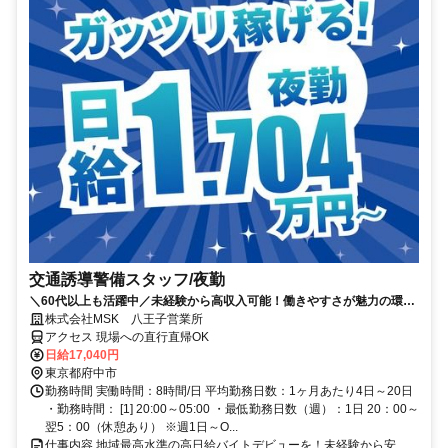
交通誘導警備スタッフ/夜勤
＼60代以上も活躍中／未経験から高収入可能！働きやすさが魅力の環境
で警備員デビューをしませんか！【月収34万円以上可能！日払いも
株式会社MSK 八王子営業所
OK！】勤務3日前迄シフト申請が可能です！週1日～・短期もOK！あな
アクセス 現場への直行直帰OK
たのライフスタイルに合わせてお仕事しませんか！未経験者大歓迎！年
日給17,040円
代幅広く活躍しています。
東京都府中市
勤務時間 実働時間：8時間/日 平均勤務日数：1ヶ月あたり4日～20日
・勤務時間： [1] 20:00～05:00 ・最低勤務日数（週）：1日 20：00～
翌5：00（休憩あり） ※週1日～O...
仕事内容 地域最高水準の高日給バイトデビューを！未経験から安