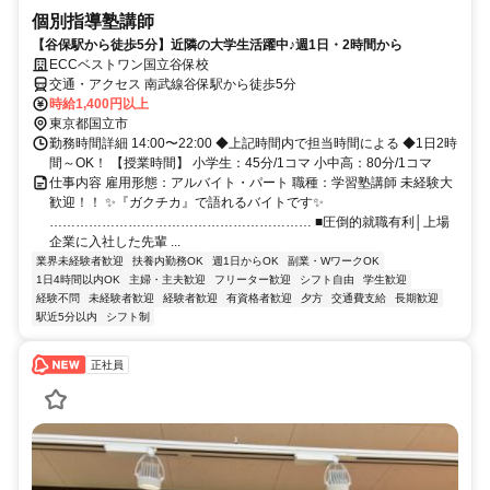
個別指導塾講師
【谷保駅から徒歩5分】近隣の大学生活躍中♪週1日・2時間から
ECCベストワン国立谷保校
交通・アクセス 南武線⾕保駅から徒歩5分
時給1,400円以上
東京都国立市
勤務時間詳細 14:00〜22:00 ◆上記時間内で担当時間による ◆1⽇2時
間～OK！ 【授業時間】 ⼩学⽣：45分/1コマ ⼩中⾼：80分/1コマ
仕事内容 雇用形態：アルバイト・パート 職種：学習塾講師 未経験大
歓迎！！ ✨『ガクチカ』で語れるバイトです✨
…………………………………………………… ■圧倒的就職有利│上場
企業に入社した先輩 ...
業界未経験者歓迎
扶養内勤務OK
週1日からOK
副業・WワークOK
1日4時間以内OK
主婦・主夫歓迎
フリーター歓迎
シフト自由
学生歓迎
経験不問
未経験者歓迎
経験者歓迎
有資格者歓迎
夕方
交通費支給
長期歓迎
駅近5分以内
シフト制
正社員