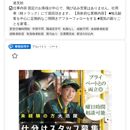
途支給
仕事内容 固定のお客様が中心で、飛び込み営業はありません。社用
車（軽トラック）にて巡回頂きます。 【具体的な業務内容】 ■地元顧
客を中心に定期的なご用聞きアフターフォローをする ■電気の困りご
とを家電...
変形労働時間制
学歴不問
職場見学可
転勤なし
経験不問
未経験者歓迎
経験者歓迎
有資格者歓迎
賞与あり
交通費支給
駅近5分以内
アルバイト・パート