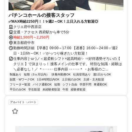
パチンコホールの接客スタッフ
✅MAX時給2250円！！✨週2～OK！土日入れる方歓迎◎
クリエ府中西原店
交通・アクセス 西府駅から車で5分
時給1,500円～2,250円
東京都府中市
勤務時間詳細 【早番】09:00～17:00 【遅番】16:00～24:00 ✅週2
日・1日6h～OK！ ✅がっつり稼ぎたい方歓迎！
仕事内容 |･ω･)ノ＜超柔軟シフト×超高時給✨ ⇒好待遇勢ぞろいの【
クリエ 】で決まりっ！ 接客メインの仕事です。 特別な知識・経験は
＼必要なし！／ ＊‥‥‥ 仕事内容 ‥‥‥＊ ・お客様のご...
制服あり
短期（3ヵ月以内）
扶養内勤務OK
社員登用あり
週1日からOK
副業・WワークOK
1日4時間以内OK
土日祝のみOK
主婦・主夫歓迎
フリーター歓迎
バイク通勤OK
短期
シフト自由
学歴不問
車通勤OK
平日のみOK
学生歓迎
未経験者歓迎
午前
経験者歓迎
アルバイト・パート