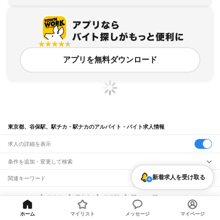
アプリを無料ダウンロード
東京都、谷保駅、駅チカ・駅ナカのアルバイト・バイト求人情報
求人の詳細を表示
条件を追加・変更して検索
新着求人を受け取る
市区町村を追加・変更
関連キーワード
完全在宅ワーク 全国
シール貼り 在宅
現在地周辺
ガチャガチャ
犬カフェ
東京都
駅を追加・変更
バイトTOP
東京都
国立市
谷保駅
駅チカ・駅ナカのアルバイト・バ
東京都
すべて
イト・求人
東京23区
すべて
職種を追加・変更
JR東海道本線(東京～熱海)
ホーム
マイリスト
メッセージ
マイページ
千代田区
中央区
港区
新宿区
文京区
台東区
墨田区
江東区
品川区
目黒区
大田区