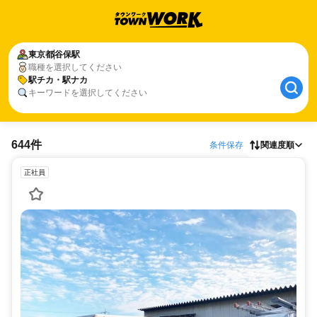
東京都
谷保駅
職種を選択してください
駅チカ・駅ナカ
キーワードを選択してください
644件
条件保存
関連度順
正社員