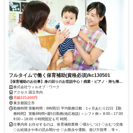
フルタイムで働く保育補助(資格必須)/kc130501
【保育補助のお仕事】身の回りのお世話中心！残業・ピアノ・持ち帰り
仕事なし♪【平日のみも可能！】
株式会社ウィルオブ・ワーク
アクセス 国立市内
月給325,600円
東京都国立市
勤務時間 実働時間：8時間/日 平均勤務日数：1ヶ月あたり22日 【勤
務時間】 実働8時間×週5日勤務(他応相談) ＜シフト例＞ 8:00～17:00
9:00～18:00 ※時間固定も可 時間...
仕事内容 お任せするのは、保育補助業務 ◇寝かしつけ ◇おむつ交換
◇お絵描きや本の読み聞かせ ◇お散歩や運動、遊び方指導 …等々、