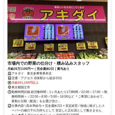
市場内での野菜の仕分け・積み込みスタッフ
月給28万1100円〜｜完全週休2日｜賞与あり
アキダイ 東京多摩青果本店
交通・アクセス 谷保駅から徒歩15分
月給281,100円以上
東京都国立市
勤務時間詳細 総労働時間：1ヶ月あたり173時間 ✅22:00～17:00 ＜勤
務時間例＞ ✅22:00～8:00 ✅5:00～16:00など ＊ご希望に合わせて、
夜勤か日勤（配送）をお選び頂け...
仕事内容 \ 高水準給与 × 完全週休2日 × 安定経営 / 地域に根ざしたス
ーパーの縁の下の力持ちとして 安定した正社員として働きません
か！ ■ 求人アピールポイント ✅ 月給28万1100円...