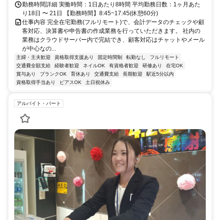
勤務時間詳細 実働時間：1日あたり8時間 平均勤務日数：1ヶ月あた
り18日 〜 21日 【勤務時間】8:45~17:45(休憩60分)
仕事内容 完全在宅勤務(フルリモート)で、会計データのチェックや顧
客対応、決算書や申告書の作成業務を行っていただきます。 社内の
業務はクラウドサーバー内で完結でき、顧客対応はチャットやメール
が中心なの...
主婦・主夫歓迎
資格取得支援あり
固定時間制
転勤なし
フルリモート
交通費全額支給
経験者歓迎
ネイルOK
有資格者歓迎
研修あり
在宅OK
賞与あり
ブランクOK
育休あり
交通費支給
長期歓迎
駅近5分以内
資格取得手当あり
ピアスOK
土日祝休み
アルバイト・パート