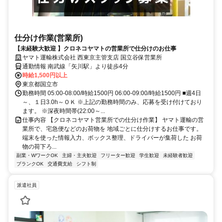
仕分け作業(営業所)
【未経験大歓迎 】クロネコヤマトの営業所で仕分けのお仕事
ヤマト運輸株式会社 西東京主管支店 国立谷保営業所
通勤情報 南武線「矢川駅」より徒歩4分
時給1,500円以上
東京都国立市
勤務時間 05:00-08:00/時給1500円 06:00-09:00/時給1500円 ■週4日
～、１日3.0h～ＯＫ ※上記の勤務時間のみ、応募を受け付けており
ます。 ※深夜時間帯(22:00～...
仕事内容 【クロネコヤマト営業所での仕分け作業】 ヤマト運輸の営
業所で、宅急便などのお荷物を 地域ごとに仕分けするお仕事です。
端末を使った情報入力、ボックス整理、ドライバーが集荷した お荷
物の荷下ろ...
副業・WワークOK
主婦・主夫歓迎
フリーター歓迎
学生歓迎
未経験者歓迎
ブランクOK
交通費支給
シフト制
派遣社員