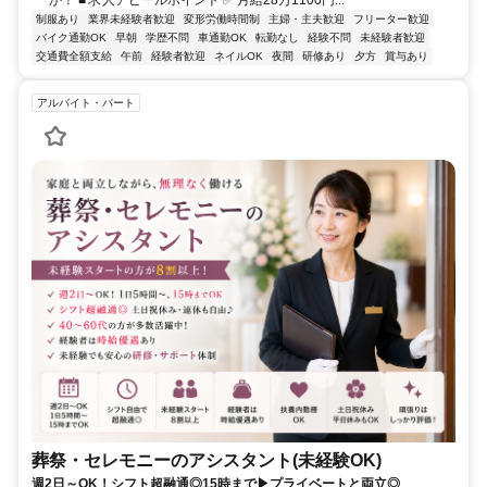
制服あり
業界未経験者歓迎
変形労働時間制
主婦・主夫歓迎
フリーター歓迎
バイク通勤OK
早朝
学歴不問
車通勤OK
転勤なし
経験不問
未経験者歓迎
交通費全額支給
午前
経験者歓迎
ネイルOK
夜間
研修あり
夕方
賞与あり
アルバイト・パート
葬祭・セレモニーのアシスタント(未経験OK)
週2日～OK！シフト超融通◎15時まで▶プライベートと両立◎